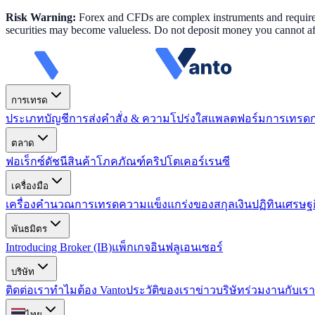
Risk Warning:
Forex and CFDs are complex instruments and require k
securities may become valueless. Do not deposit money you cannot aff
การเทรด
ประเภทบัญชี
การส่งคำสั่ง & ความโปร่งใส
แพลตฟอร์มการเทรด
ตลาด
ฟอเร็กซ์
ดัชนี
สินค้าโภคภัณฑ์
คริปโตเคอร์เรนซี
เครื่องมือ
เครื่องคำนวณการเทรด
ความแข็งแกร่งของสกุลเงิน
ปฏิทินเศรษฐ
พันธมิตร
Introducing Broker (IB)
แพ็กเกจอินฟลูเอนเซอร์
บริษัท
ติดต่อเรา
ทำไมต้อง Vanto
ประวัติของเรา
ข่าวบริษัท
ร่วมงานกับเรา
ไทย