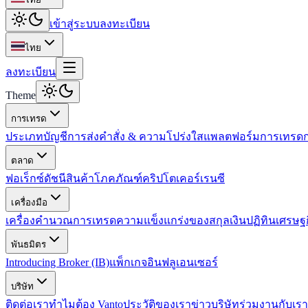
เข้าสู่ระบบ
ลงทะเบียน
ไทย
ลงทะเบียน
Theme
การเทรด
ประเภทบัญชี
การส่งคำสั่ง & ความโปร่งใส
แพลตฟอร์มการเทรด
ตลาด
ฟอเร็กซ์
ดัชนี
สินค้าโภคภัณฑ์
คริปโตเคอร์เรนซี
เครื่องมือ
เครื่องคำนวณการเทรด
ความแข็งแกร่งของสกุลเงิน
ปฏิทินเศรษฐ
พันธมิตร
Introducing Broker (IB)
แพ็กเกจอินฟลูเอนเซอร์
บริษัท
ติดต่อเรา
ทำไมต้อง Vanto
ประวัติของเรา
ข่าวบริษัท
ร่วมงานกับเรา