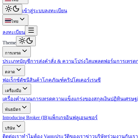
เข้าสู่ระบบ
ลงทะเบียน
ไทย
ลงทะเบียน
Theme
การเทรด
ประเภทบัญชี
การส่งคำสั่ง & ความโปร่งใส
แพลตฟอร์มการเทรด
ตลาด
ฟอเร็กซ์
ดัชนี
สินค้าโภคภัณฑ์
คริปโตเคอร์เรนซี
เครื่องมือ
เครื่องคำนวณการเทรด
ความแข็งแกร่งของสกุลเงิน
ปฏิทินเศรษฐ
พันธมิตร
Introducing Broker (IB)
แพ็กเกจอินฟลูเอนเซอร์
บริษัท
ติดต่อเรา
ทำไมต้อง Vanto
ประวัติของเรา
ข่าวบริษัท
ร่วมงานกับเรา