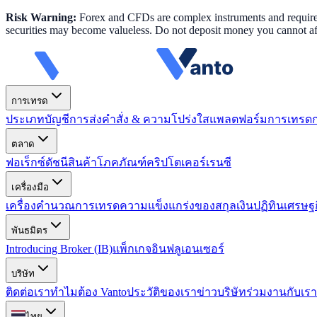
Risk Warning:
Forex and CFDs are complex instruments and require k
securities may become valueless. Do not deposit money you cannot aff
การเทรด
ประเภทบัญชี
การส่งคำสั่ง & ความโปร่งใส
แพลตฟอร์มการเทรด
ตลาด
ฟอเร็กซ์
ดัชนี
สินค้าโภคภัณฑ์
คริปโตเคอร์เรนซี
เครื่องมือ
เครื่องคำนวณการเทรด
ความแข็งแกร่งของสกุลเงิน
ปฏิทินเศรษฐ
พันธมิตร
Introducing Broker (IB)
แพ็กเกจอินฟลูเอนเซอร์
บริษัท
ติดต่อเรา
ทำไมต้อง Vanto
ประวัติของเรา
ข่าวบริษัท
ร่วมงานกับเรา
ไทย