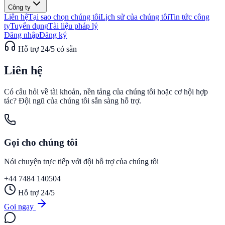
Công ty
Liên hệ
Tại sao chọn chúng tôi
Lịch sử của chúng tôi
Tin tức công
ty
Tuyển dụng
Tài liệu pháp lý
Đăng nhập
Đăng ký
Hỗ trợ 24/5 có sẵn
Liên
hệ
Có câu hỏi về tài khoản, nền tảng của chúng tôi hoặc cơ hội hợp
tác? Đội ngũ của chúng tôi sẵn sàng hỗ trợ.
Gọi cho chúng tôi
Nói chuyện trực tiếp với đội hỗ trợ của chúng tôi
+44 7484 140504
Hỗ trợ 24/5
Gọi ngay