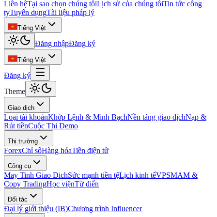
Liên hệ
Tại sao chọn chúng tôi
Lịch sử của chúng tôi
Tin tức công
ty
Tuyển dụng
Tài liệu pháp lý
Tiếng Việt
Đăng nhập
Đăng ký
Tiếng Việt
Đăng ký
Theme
Giao dịch
Loại tài khoản
Khớp Lệnh & Minh Bạch
Nền tảng giao dịch
Nạp &
Rút tiền
Cuộc Thi Demo
Thị trường
Forex
Chỉ số
Hàng hóa
Tiền điện tử
Công cụ
May Tinh Giao Dich
Sức mạnh tiền tệ
Lịch kinh tế
VPS
MAM &
Copy Trading
Học viện
Từ điển
Đối tác
Đại lý giới thiệu (IB)
Chương trình Influencer