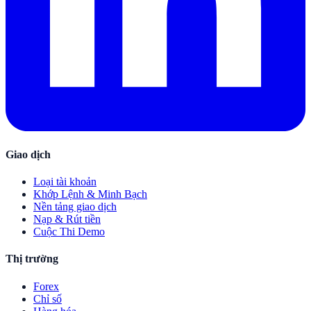
Giao dịch
Loại tài khoản
Khớp Lệnh & Minh Bạch
Nền tảng giao dịch
Nạp & Rút tiền
Cuộc Thi Demo
Thị trường
Forex
Chỉ số