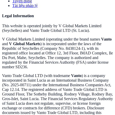
Tuyển dụng
Tài liệu pháp lý
Legal Information
This website is operated jointly by V Global Markets Limited
(Seychelles) and Vanto Trade Global LTD (St. Lucia).
V Global Markets Limited (operating under the brand names
Vanto
and
V Global Markets
) is incorporated under the laws of the
Republic of Seychelles (Company No. 8438124-1), with its
registered office located at Office 12, 3rd Floor, IMAD Complex, Ile
Du Port, Mahe, Seychelles. The company is authorized and
regulated by the Financial Services Authority (FSA) under license
number SD236.
Vanto Trade Global LTD (with tradename
Vanto
) is a company
incorporated in Saint Lucia as an International Business Company
(No. 2025-00711) under the International Business Companies Act,
Cap 12.14. The registered address of Vanto Trade Global LTD is
Ground Floor, The Sotheby Building, Rodney Village, Rodney Bay,
Gros-Islet, Saint Lucia. The Financial Services Regulatory Authority
of Saint Lucia does not regulate, supervise, or license foreign
exchange or contracts for difference (CFD) brokers. Disclosure
documents issued by Vanto Trade Global LTD, including this