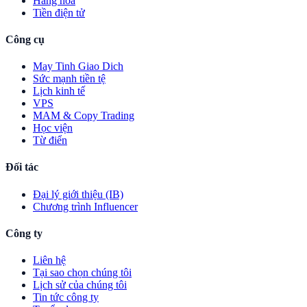
Hàng hóa
Tiền điện tử
Công cụ
May Tinh Giao Dich
Sức mạnh tiền tệ
Lịch kinh tế
VPS
MAM & Copy Trading
Học viện
Từ điển
Đối tác
Đại lý giới thiệu (IB)
Chương trình Influencer
Công ty
Liên hệ
Tại sao chọn chúng tôi
Lịch sử của chúng tôi
Tin tức công ty