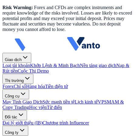
Risk Warning:
Forex and CFDs are complex instruments and
require knowledge of the risks involved. Losses are likely to exceed
potential profits and may exceed your initial deposit. Prices may
fluctuate and securities may become valueless. Do not deposit
money you cannot afford to lose.
Giao dịch
Loại tài khoản
Khớp Lệnh & Minh Bạch
Nền tảng giao dịch
Nạp &
Rút tiền
Cuộc Thi Demo
Thị trường
Forex
Chỉ số
Hàng hóa
Tiền điện tử
Công cụ
May Tinh Giao Dich
Sức mạnh tiền tệ
Lịch kinh tế
VPS
MAM &
Copy Trading
Học viện
Từ điển
Đối tác
Đại lý giới thiệu (IB)
Chương trình Influencer
Công ty