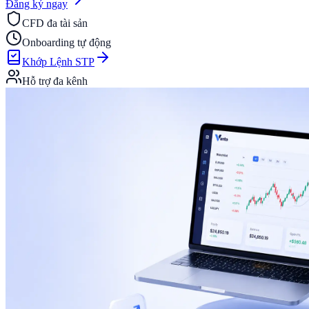
Đăng ký ngay
CFD đa tài sản
Onboarding tự động
Khớp Lệnh STP
Hỗ trợ đa kênh