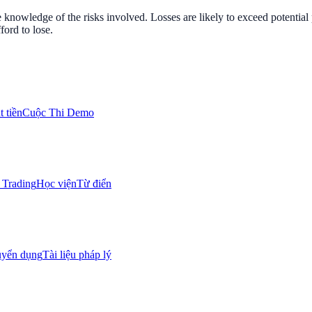
nowledge of the risks involved. Losses are likely to exceed potential p
ord to lose.
 tiền
Cuộc Thi Demo
Trading
Học viện
Từ điển
uyển dụng
Tài liệu pháp lý