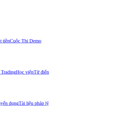
 tiền
Cuộc Thi Demo
Trading
Học viện
Từ điển
uyển dụng
Tài liệu pháp lý