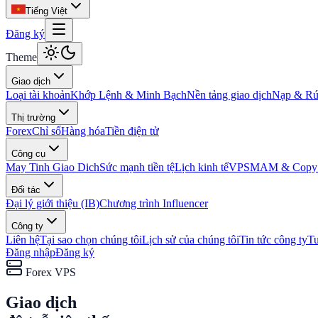
Tiếng Việt
Đăng ký
Theme
Giao dịch
Loại tài khoản
Khớp Lệnh & Minh Bạch
Nền tảng giao dịch
Nạp & Rút
Thị trường
Forex
Chỉ số
Hàng hóa
Tiền điện tử
Công cụ
May Tinh Giao Dich
Sức mạnh tiền tệ
Lịch kinh tế
VPS
MAM & Copy 
Đối tác
Đại lý giới thiệu (IB)
Chương trình Influencer
Công ty
Liên hệ
Tại sao chọn chúng tôi
Lịch sử của chúng tôi
Tin tức công ty
T
Đăng nhập
Đăng ký
Forex VPS
Giao dịch