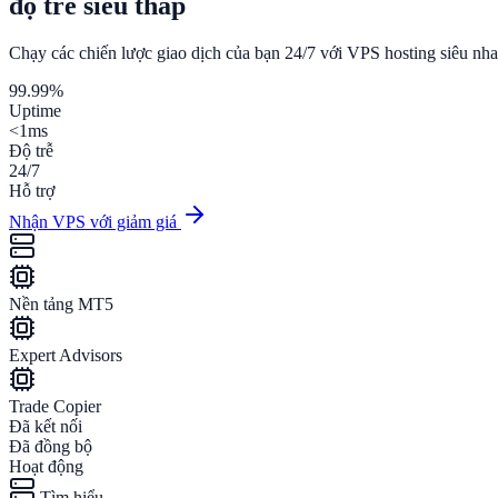
độ trễ siêu thấp
Chạy các chiến lược giao dịch của bạn
24/7
với VPS hosting siêu nh
99.99%
Uptime
<1ms
Độ trễ
24/7
Hỗ trợ
Nhận VPS với giảm giá
Nền tảng MT5
Expert Advisors
Trade Copier
Đã kết nối
Đã đồng bộ
Hoạt động
Tìm hiểu