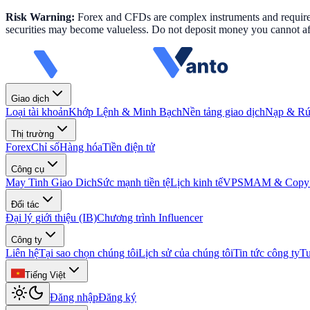
Risk Warning:
Forex and CFDs are complex instruments and require k
securities may become valueless. Do not deposit money you cannot aff
Giao dịch
Loại tài khoản
Khớp Lệnh & Minh Bạch
Nền tảng giao dịch
Nạp & Rút
Thị trường
Forex
Chỉ số
Hàng hóa
Tiền điện tử
Công cụ
May Tinh Giao Dich
Sức mạnh tiền tệ
Lịch kinh tế
VPS
MAM & Copy 
Đối tác
Đại lý giới thiệu (IB)
Chương trình Influencer
Công ty
Liên hệ
Tại sao chọn chúng tôi
Lịch sử của chúng tôi
Tin tức công ty
T
Tiếng Việt
Đăng nhập
Đăng ký