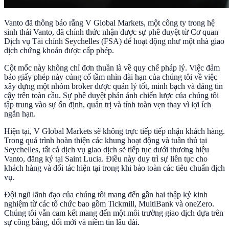
Vanto đã thông báo rằng V Global Markets, một công ty trong hệ
sinh thái Vanto, đã chính thức nhận được sự phê duyệt từ Cơ quan
Dịch vụ Tài chính Seychelles (FSA) để hoạt động như một nhà giao
dịch chứng khoán được cấp phép.
Cột mốc này không chỉ đơn thuần là về quy chế pháp lý. Việc đảm
bảo giấy phép này củng cố tầm nhìn dài hạn của chúng tôi về việc
xây dựng một nhóm broker được quản lý tốt, minh bạch và đáng tin
cậy trên toàn cầu. Sự phê duyệt phản ánh chiến lược của chúng tôi
tập trung vào sự ổn định, quản trị và tính toàn vẹn thay vì lợi ích
ngắn hạn.
Hiện tại, V Global Markets sẽ không trực tiếp tiếp nhận khách hàng.
Trong quá trình hoàn thiện các khung hoạt động và tuân thủ tại
Seychelles, tất cả dịch vụ giao dịch sẽ tiếp tục dưới thương hiệu
Vanto, đăng ký tại Saint Lucia. Điều này duy trì sự liên tục cho
khách hàng và đối tác hiện tại trong khi bảo toàn các tiêu chuẩn dịch
vụ.
Đội ngũ lãnh đạo của chúng tôi mang đến gần hai thập kỷ kinh
nghiệm từ các tổ chức bao gồm Tickmill, MultiBank và oneZero.
Chúng tôi vẫn cam kết mang đến một môi trường giao dịch dựa trên
sự công bằng, đổi mới và niềm tin lâu dài.