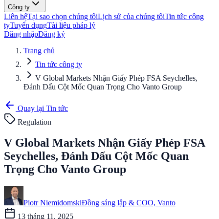
Công ty
Liên hệ
Tại sao chọn chúng tôi
Lịch sử của chúng tôi
Tin tức công
ty
Tuyển dụng
Tài liệu pháp lý
Đăng nhập
Đăng ký
Trang chủ
Tin tức công ty
V Global Markets Nhận Giấy Phép FSA Seychelles,
Đánh Dấu Cột Mốc Quan Trọng Cho Vanto Group
Quay lại Tin tức
Regulation
V Global Markets Nhận Giấy Phép FSA
Seychelles, Đánh Dấu Cột Mốc Quan
Trọng Cho Vanto Group
Piotr Niemidomski
Đồng sáng lập & COO, Vanto
13 tháng 11, 2025