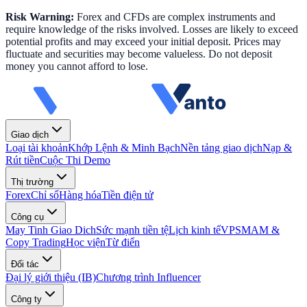
Risk Warning:
Forex and CFDs are complex instruments and
require knowledge of the risks involved. Losses are likely to exceed
potential profits and may exceed your initial deposit. Prices may
fluctuate and securities may become valueless. Do not deposit
money you cannot afford to lose.
Giao dịch
Loại tài khoản
Khớp Lệnh & Minh Bạch
Nền tảng giao dịch
Nạp &
Rút tiền
Cuộc Thi Demo
Thị trường
Forex
Chỉ số
Hàng hóa
Tiền điện tử
Công cụ
May Tinh Giao Dich
Sức mạnh tiền tệ
Lịch kinh tế
VPS
MAM &
Copy Trading
Học viện
Từ điển
Đối tác
Đại lý giới thiệu (IB)
Chương trình Influencer
Công ty