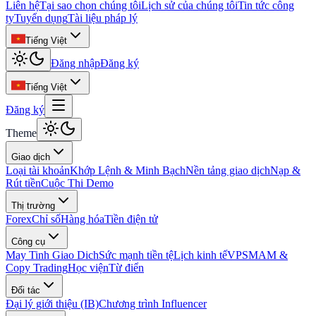
Liên hệ
Tại sao chọn chúng tôi
Lịch sử của chúng tôi
Tin tức công
ty
Tuyển dụng
Tài liệu pháp lý
Tiếng Việt
Đăng nhập
Đăng ký
Tiếng Việt
Đăng ký
Theme
Giao dịch
Loại tài khoản
Khớp Lệnh & Minh Bạch
Nền tảng giao dịch
Nạp &
Rút tiền
Cuộc Thi Demo
Thị trường
Forex
Chỉ số
Hàng hóa
Tiền điện tử
Công cụ
May Tinh Giao Dich
Sức mạnh tiền tệ
Lịch kinh tế
VPS
MAM &
Copy Trading
Học viện
Từ điển
Đối tác
Đại lý giới thiệu (IB)
Chương trình Influencer