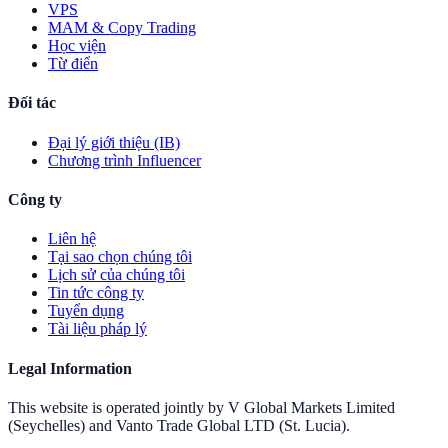
VPS
MAM & Copy Trading
Học viện
Từ điển
Đối tác
Đại lý giới thiệu (IB)
Chương trình Influencer
Công ty
Liên hệ
Tại sao chọn chúng tôi
Lịch sử của chúng tôi
Tin tức công ty
Tuyển dụng
Tài liệu pháp lý
Legal Information
This website is operated jointly by V Global Markets Limited
(Seychelles) and Vanto Trade Global LTD (St. Lucia).