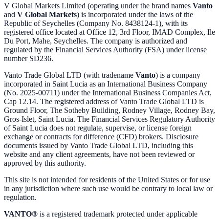
V Global Markets Limited (operating under the brand names
Vanto
and
V Global Markets
) is incorporated under the laws of the
Republic of Seychelles (Company No. 8438124-1), with its
registered office located at Office 12, 3rd Floor, IMAD Complex, Ile
Du Port, Mahe, Seychelles. The company is authorized and
regulated by the Financial Services Authority (FSA) under license
number SD236.
Vanto Trade Global LTD (with tradename
Vanto
) is a company
incorporated in Saint Lucia as an International Business Company
(No. 2025-00711) under the International Business Companies Act,
Cap 12.14. The registered address of Vanto Trade Global LTD is
Ground Floor, The Sotheby Building, Rodney Village, Rodney Bay,
Gros-Islet, Saint Lucia. The Financial Services Regulatory Authority
of Saint Lucia does not regulate, supervise, or license foreign
exchange or contracts for difference (CFD) brokers. Disclosure
documents issued by Vanto Trade Global LTD, including this
website and any client agreements, have not been reviewed or
approved by this authority.
This site is not intended for residents of the United States or for use
in any jurisdiction where such use would be contrary to local law or
regulation.
VANTO®
is a registered trademark protected under applicable