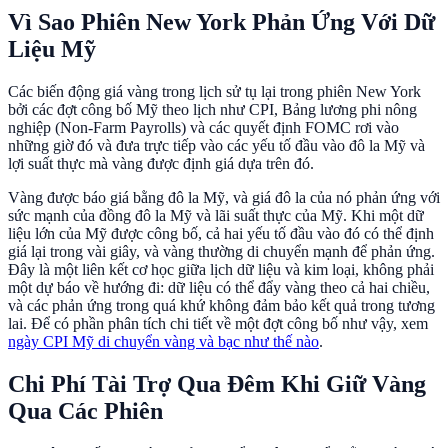
Vì Sao Phiên New York Phản Ứng Với Dữ
Liệu Mỹ
Các biến động giá vàng trong lịch sử tụ lại trong phiên New York
bởi các đợt công bố Mỹ theo lịch như CPI, Bảng lương phi nông
nghiệp (Non-Farm Payrolls) và các quyết định FOMC rơi vào
những giờ đó và đưa trực tiếp vào các yếu tố đầu vào đô la Mỹ và
lợi suất thực mà vàng được định giá dựa trên đó.
Vàng được báo giá bằng đô la Mỹ, và giá đô la của nó phản ứng với
sức mạnh của đồng đô la Mỹ và lãi suất thực của Mỹ. Khi một dữ
liệu lớn của Mỹ được công bố, cả hai yếu tố đầu vào đó có thể định
giá lại trong vài giây, và vàng thường di chuyển mạnh để phản ứng.
Đây là một liên kết cơ học giữa lịch dữ liệu và kim loại, không phải
một dự báo về hướng đi: dữ liệu có thể đẩy vàng theo cả hai chiều,
và các phản ứng trong quá khứ không đảm bảo kết quả trong tương
lai. Để có phần phân tích chi tiết về một đợt công bố như vậy, xem
ngày CPI Mỹ di chuyển vàng và bạc như thế nào
.
Chi Phí Tài Trợ Qua Đêm Khi Giữ Vàng
Qua Các Phiên