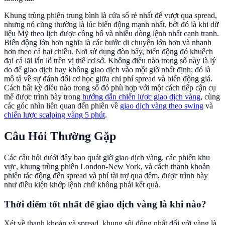
Khung trùng phiên trung bình là cửa sổ rẻ nhất để vượt qua spread,
nhưng nó cũng thường là lúc biến động mạnh nhất, bởi đó là khi dữ
liệu Mỹ theo lịch được công bố và nhiều dòng lệnh nhất cạnh tranh.
Biến động lớn hơn nghĩa là các bước di chuyển lớn hơn và nhanh
hơn theo cả hai chiều. Nơi sử dụng đòn bẩy, biến động đó khuếch
đại cả lãi lẫn lỗ trên vị thế cơ sở. Không điều nào trong số này là lý
do để giao dịch hay không giao dịch vào một giờ nhất định; đó là
mô tả về sự đánh đổi cơ học giữa chi phí spread và biến động giá.
Cách bất kỳ điều nào trong số đó phù hợp với một cách tiếp cận cụ
thể được trình bày trong
hướng dẫn chiến lược giao dịch vàng
, cùng
các góc nhìn liên quan đến phiên về
giao dịch vàng theo swing
và
chiến lược scalping vàng 5 phút
.
Câu Hỏi Thường Gặp
Các câu hỏi dưới đây bao quát giờ giao dịch vàng, các phiên khu
vực, khung trùng phiên London-New York, và cách thanh khoản
phiên tác động đến spread và phí tài trợ qua đêm, được trình bày
như điều kiện khớp lệnh chứ không phải kết quả.
Thời điểm tốt nhất để giao dịch vàng là khi nào?
Xét về thanh khoản và spread, khung sôi động nhất đối với vàng là