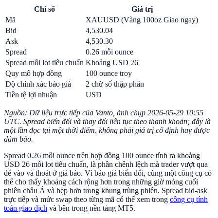
Chỉ số
Giá trị
Mã
XAUUSD (Vàng 100oz Giao ngay)
Bid
4,530.04
Ask
4,530.30
Spread
0.26 mỗi ounce
Spread mỗi lot tiêu chuẩn
Khoảng USD 26
Quy mô hợp đồng
100 ounce troy
Độ chính xác báo giá
2 chữ số thập phân
Tiền tệ lợi nhuận
USD
Nguồn: Dữ liệu trực tiếp của Vanto, ảnh chụp 2026-05-29 10:55
UTC. Spread biến đổi và thay đổi liên tục theo thanh khoản; đây là
một lần đọc tại một thời điểm, không phải giá trị cố định hay được
đảm bảo.
Spread 0.26 mỗi ounce trên hợp đồng 100 ounce tính ra khoảng
USD 26 mỗi lot tiêu chuẩn, là phần chênh lệch mà trader vượt qua
để vào và thoát ở giá báo. Vì báo giá biến đổi, cùng một công cụ có
thể cho thấy khoảng cách rộng hơn trong những giờ mỏng cuối
phiên châu Á và hẹp hơn trong khung trùng phiên. Spread bid-ask
trực tiếp và mức swap theo từng mã có thể xem trong
công cụ tính
toán giao dịch
và bên trong nền tảng MT5.