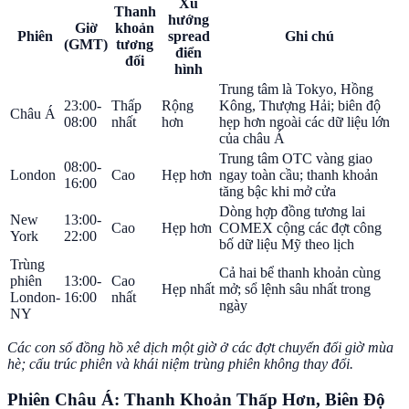
Xu
Thanh
hướng
Giờ
khoản
Phiên
spread
Ghi chú
(GMT)
tương
điển
đối
hình
Trung tâm là Tokyo, Hồng
23:00-
Thấp
Rộng
Kông, Thượng Hải; biên độ
Châu Á
08:00
nhất
hơn
hẹp hơn ngoài các dữ liệu lớn
của châu Á
Trung tâm OTC vàng giao
08:00-
London
Cao
Hẹp hơn
ngay toàn cầu; thanh khoản
16:00
tăng bậc khi mở cửa
Dòng hợp đồng tương lai
New
13:00-
Cao
Hẹp hơn
COMEX cộng các đợt công
York
22:00
bố dữ liệu Mỹ theo lịch
Trùng
Cả hai bể thanh khoản cùng
phiên
13:00-
Cao
Hẹp nhất
mở; sổ lệnh sâu nhất trong
London-
16:00
nhất
ngày
NY
Các con số đồng hồ xê dịch một giờ ở các đợt chuyển đổi giờ mùa
hè; cấu trúc phiên và khái niệm trùng phiên không thay đổi.
Phiên Châu Á: Thanh Khoản Thấp Hơn, Biên Độ