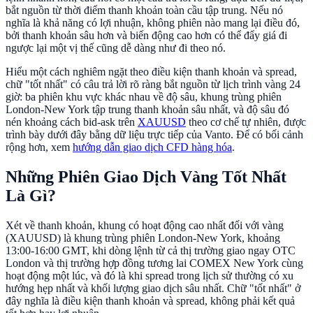
bắt nguồn từ thời điểm thanh khoản toàn cầu tập trung. Nếu nó
nghĩa là khả năng có lợi nhuận, không phiên nào mang lại điều đó,
bởi thanh khoản sâu hơn và biến động cao hơn có thể đẩy giá đi
ngược lại một vị thế cũng dễ dàng như đi theo nó.
Hiểu một cách nghiêm ngặt theo điều kiện thanh khoản và spread,
chữ "tốt nhất" có câu trả lời rõ ràng bắt nguồn từ lịch trình vàng 24
giờ: ba phiên khu vực khác nhau về độ sâu, khung trùng phiên
London-New York tập trung thanh khoản sâu nhất, và độ sâu đó
nén khoảng cách bid-ask trên
XAUUSD
theo cơ chế tự nhiên, được
trình bày dưới đây bằng dữ liệu trực tiếp của Vanto. Để có bối cảnh
rộng hơn, xem
hướng dẫn giao dịch CFD hàng hóa
.
Những Phiên Giao Dịch Vàng Tốt Nhất
Là Gì?
Xét về thanh khoản, khung có hoạt động cao nhất đối với vàng
(XAUUSD) là khung trùng phiên London-New York, khoảng
13:00-16:00 GMT, khi dòng lệnh từ cả thị trường giao ngay OTC
London và thị trường hợp đồng tương lai COMEX New York cùng
hoạt động một lúc, và đó là khi spread trong lịch sử thường có xu
hướng hẹp nhất và khối lượng giao dịch sâu nhất. Chữ "tốt nhất" ở
đây nghĩa là điều kiện thanh khoản và spread, không phải kết quả