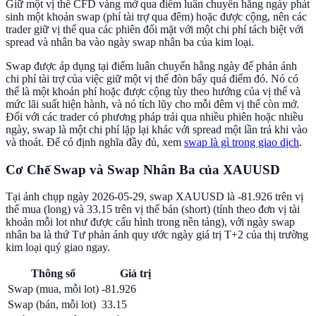
Giữ một vị thế CFD vàng mở qua điểm luân chuyển hằng ngày phát
sinh một khoản swap (phí tài trợ qua đêm) hoặc được cộng, nên các
trader giữ vị thế qua các phiên đối mặt với một chi phí tách biệt với
spread và nhân ba vào ngày swap nhân ba của kim loại.
Swap được áp dụng tại điểm luân chuyển hằng ngày để phản ánh
chi phí tài trợ của việc giữ một vị thế đòn bẩy quá điểm đó. Nó có
thể là một khoản phí hoặc được cộng tùy theo hướng của vị thế và
mức lãi suất hiện hành, và nó tích lũy cho mỗi đêm vị thế còn mở.
Đối với các trader có phương pháp trải qua nhiều phiên hoặc nhiều
ngày, swap là một chi phí lặp lại khác với spread một lần trả khi vào
và thoát. Để có định nghĩa đầy đủ, xem
swap là gì trong giao dịch
.
Cơ Chế Swap và Swap Nhân Ba của XAUUSD
Tại ảnh chụp ngày 2026-05-29, swap XAUUSD là -81.926 trên vị
thế mua (long) và 33.15 trên vị thế bán (short) (tính theo đơn vị tài
khoản mỗi lot như được cấu hình trong nền tảng), với ngày swap
nhân ba là thứ Tư phản ánh quy ước ngày giá trị T+2 của thị trường
kim loại quý giao ngay.
Thông số
Giá trị
Swap (mua, mỗi lot)
-81.926
Swap (bán, mỗi lot)
33.15