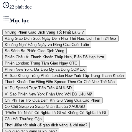
22
phút đọc
Mục lục
Những Phiên Giao Dịch Vàng Tốt Nhất Là Gì?
Vàng Giao Dịch Suốt Ngày Đêm Như Thế Nào: Lịch Trình 24 Giờ
Khoảng Nghỉ Hằng Ngày và Đóng Cửa Cuối Tuần
So Sánh Ba Phiên Giao Dịch Vàng
Phiên Châu Á: Thanh Khoản Thấp Hơn, Biên Độ Hẹp Hơn
Phiên London: Trung Tâm Giao Ngay OTC
Phiên New York: Dữ Liệu Mỹ và Dòng COMEX
Vì Sao Khung Trùng Phiên London-New York Tập Trung Thanh Khoản
Thanh Khoản Tác Động Đến Spread Theo Cơ Chế Như Thế Nào
Ví Dụ Spread Trực Tiếp Trên XAUUSD
Vì Sao Phiên New York Phản Ứng Với Dữ Liệu Mỹ
Chi Phí Tài Trợ Qua Đêm Khi Giữ Vàng Qua Các Phiên
Cơ Chế Swap và Swap Nhân Ba của XAUUSD
"Phiên Tốt Nhất" Có Nghĩa Là Gì và Không Có Nghĩa Là Gì
Câu Hỏi Thường Gặp
Thời điểm tốt nhất để giao dịch vàng là khi nào?
Giờ giao dịch vàng là khi nào?