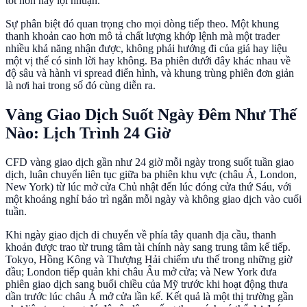
tốt hơn hay lợi nhuận.
Sự phân biệt đó quan trọng cho mọi dòng tiếp theo. Một khung
thanh khoản cao hơn mô tả chất lượng khớp lệnh mà một trader
nhiều khả năng nhận được, không phải hướng đi của giá hay liệu
một vị thế có sinh lời hay không. Ba phiên dưới đây khác nhau về
độ sâu và hành vi spread điển hình, và khung trùng phiên đơn giản
là nơi hai trong số đó cùng diễn ra.
Vàng Giao Dịch Suốt Ngày Đêm Như Thế
Nào: Lịch Trình 24 Giờ
CFD vàng giao dịch gần như 24 giờ mỗi ngày trong suốt tuần giao
dịch, luân chuyển liên tục giữa ba phiên khu vực (châu Á, London,
New York) từ lúc mở cửa Chủ nhật đến lúc đóng cửa thứ Sáu, với
một khoảng nghỉ bảo trì ngắn mỗi ngày và không giao dịch vào cuối
tuần.
Khi ngày giao dịch di chuyển về phía tây quanh địa cầu, thanh
khoản được trao từ trung tâm tài chính này sang trung tâm kế tiếp.
Tokyo, Hồng Kông và Thượng Hải chiếm ưu thế trong những giờ
đầu; London tiếp quản khi châu Âu mở cửa; và New York đưa
phiên giao dịch sang buổi chiều của Mỹ trước khi hoạt động thưa
dần trước lúc châu Á mở cửa lần kế. Kết quả là một thị trường gần