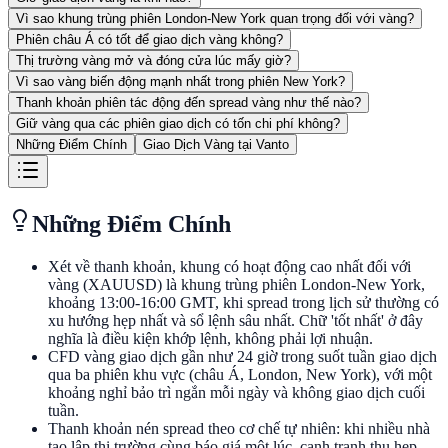
Vì sao khung trùng phiên London-New York quan trọng đối với vàng?
Phiên châu Á có tốt để giao dịch vàng không?
Thị trường vàng mở và đóng cửa lúc mấy giờ?
Vì sao vàng biến động mạnh nhất trong phiên New York?
Thanh khoản phiên tác động đến spread vàng như thế nào?
Giữ vàng qua các phiên giao dịch có tốn chi phí không?
Những Điểm Chính
Giao Dịch Vàng tại Vanto
Những Điểm Chính
Xét về thanh khoản, khung có hoạt động cao nhất đối với
vàng (XAUUSD) là khung trùng phiên London-New York,
khoảng 13:00-16:00 GMT, khi spread trong lịch sử thường có
xu hướng hẹp nhất và sổ lệnh sâu nhất. Chữ 'tốt nhất' ở đây
nghĩa là điều kiện khớp lệnh, không phải lợi nhuận.
CFD vàng giao dịch gần như 24 giờ trong suốt tuần giao dịch
qua ba phiên khu vực (châu Á, London, New York), với một
khoảng nghỉ bảo trì ngắn mỗi ngày và không giao dịch cuối
tuần.
Thanh khoản nén spread theo cơ chế tự nhiên: khi nhiều nhà
tạo lập thị trường cùng báo giá một lúc, cạnh tranh thu hẹp