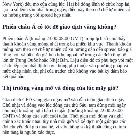
New York) đều mở cửa cùng lúc. Hai bể dòng lệnh tổ chức hợp lại,
tạo ra sổ lệnh sâu nhất trong ngày, điều này theo cơ chế tự nhiên có
xu hướng trùng với spread hẹp nhất.
Phiên châu Á có tốt để giao dịch vàng không?
Phiên châu Á (khoảng 23:00-08:00 GMT) trong lịch sử cho thấy
thanh khoản vàng mỏng nhất trong ba phiên khu vực. Thanh khoản
mỏng hơn theo cơ chế tự nhiên có xu hướng dẫn đến spread báo giá
rộng hơn và biên độ giá hẹp hơn, ngoại trừ trong các đợt công bố
lớn từ Trung Quốc hoặc Nhật Bản. Liệu điều đó có phù hợp với một
cách tiếp cận nhất định hay không phụ thuộc vào phương pháp và
mức chấp nhận chi phí của trader, chứ không vào bất kỳ đảm bảo
kết quả nào.
Thị trường vàng mở và đóng cửa lúc mấy giờ?
Giao dịch CFD vàng giao ngay mở vào đầu tuần giao dịch ngày
Chủ nhật và đóng vào lúc đóng cửa thứ Sáu, tạm dừng mỗi ngày
cho một khoảng nghỉ bảo trì ngắn (thường khoảng 22:00-23:00
GMT) và đóng cửa suốt cuối tuần. Thời gian mở, đóng và nghỉ
chính xác khác nhau tùy nhà môi giới và xê dịch một giờ qua các
đợt chuyển đổi giờ mùa hè, vì vậy thông số kỹ thuật công cụ trên
nền tảng là nguồn xác thực.