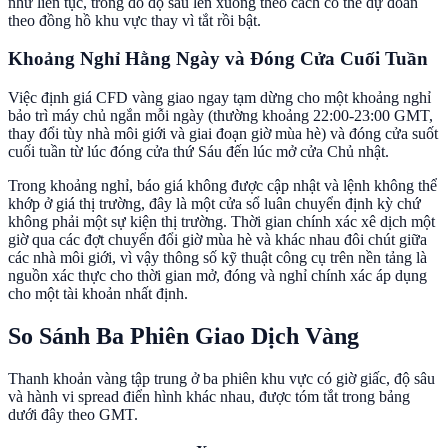
như liên tục, trong đó độ sâu lên xuống theo cách có thể dự đoán
theo đồng hồ khu vực thay vì tắt rồi bật.
Khoảng Nghỉ Hằng Ngày và Đóng Cửa Cuối Tuần
Việc định giá CFD vàng giao ngay tạm dừng cho một khoảng nghỉ
bảo trì máy chủ ngắn mỗi ngày (thường khoảng 22:00-23:00 GMT,
thay đổi tùy nhà môi giới và giai đoạn giờ mùa hè) và đóng cửa suốt
cuối tuần từ lúc đóng cửa thứ Sáu đến lúc mở cửa Chủ nhật.
Trong khoảng nghỉ, báo giá không được cập nhật và lệnh không thể
khớp ở giá thị trường, đây là một cửa sổ luân chuyển định kỳ chứ
không phải một sự kiện thị trường. Thời gian chính xác xê dịch một
giờ qua các đợt chuyển đổi giờ mùa hè và khác nhau đôi chút giữa
các nhà môi giới, vì vậy thông số kỹ thuật công cụ trên nền tảng là
nguồn xác thực cho thời gian mở, đóng và nghỉ chính xác áp dụng
cho một tài khoản nhất định.
So Sánh Ba Phiên Giao Dịch Vàng
Thanh khoản vàng tập trung ở ba phiên khu vực có giờ giấc, độ sâu
và hành vi spread điển hình khác nhau, được tóm tắt trong bảng
dưới đây theo GMT.