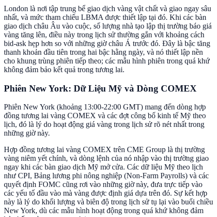
London là nơi tập trung bể giao dịch vàng vật chất và giao ngay sâu
nhất, và mức tham chiếu LBMA được thiết lập tại đó. Khi các bàn
giao dịch châu Âu vào cuộc, số lượng nhà tạo lập thị trường báo giá
vàng tăng lên, điều này trong lịch sử thường gắn với khoảng cách
bid-ask hẹp hơn so với những giờ châu Á trước đó. Đây là bậc tăng
thanh khoản đầu tiên trong hai bậc hằng ngày, và nó thiết lập nền
cho khung trùng phiên tiếp theo; các mẫu hình phiên trong quá khứ
không đảm bảo kết quả trong tương lai.
Phiên New York: Dữ Liệu Mỹ và Dòng COMEX
Phiên New York (khoảng 13:00-22:00 GMT) mang đến dòng hợp
đồng tương lai vàng COMEX và các đợt công bố kinh tế Mỹ theo
lịch, đó là lý do hoạt động giá vàng trong lịch sử rõ nét nhất trong
những giờ này.
Hợp đồng tương lai vàng COMEX trên CME Group là thị trường
vàng niêm yết chính, và dòng lệnh của nó nhập vào thị trường giao
ngay khi các bàn giao dịch Mỹ mở cửa. Các dữ liệu Mỹ theo lịch
như CPI, Bảng lương phi nông nghiệp (Non-Farm Payrolls) và các
quyết định FOMC cũng rơi vào những giờ này, đưa trực tiếp vào
các yếu tố đầu vào mà vàng được định giá dựa trên đó. Sự kết hợp
này là lý do khối lượng và biên độ trong lịch sử tụ lại vào buổi chiều
New York, dù các mẫu hình hoạt động trong quá khứ không đảm