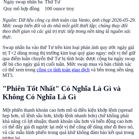
Ngày swap nhân ba
Thứ Tư
Quy mô hợp đồng
100 ounce troy
Nguồn: Dữ liệu công cụ tính toán của Vanto, ảnh chụp 2026-05-29.
Mức swap biến đổi và do nhà môi giới thiết lập; chúng thay đổi
theo thời gian và các giá trị trực tiếp trong nền tảng là nguồn xác
thực.
Swap nhân ba vào thứ Tư trên kim loại phản ánh quy ước ngày giá
trị T+2 dùng trong thị trường kim loại quý giao ngay: một vị thế giữ
qua điểm luân chuyển thứ Tư bị tính hoặc được cộng ba ngày swap
để bù cho ngày giá trị cuối tuần. Mức swap mua và bán chính xác
có thể xem trong
công cụ tính toán giao dịch
và bên trong nền tảng
MT5.
"Phiên Tốt Nhất" Có Nghĩa Là Gì và
Không Có Nghĩa Là Gì
Một phiên thanh khoản cao hơn mô tả điều kiện khớp lệnh (spread
hẹp hơn, sổ lệnh sâu hơn, khớp lệnh nhanh hơn) chứ không phải
khả năng có lợi nhuận; thanh khoản sâu hơn và biến động cao hơn
có thể đẩy giá đi ngược lại một vị thế cũng dễ dàng như đi theo nó,
và các mẫu hình phiên trong quá khứ không đảm bảo kết quả trong
tương lai.