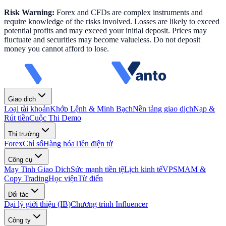
Risk Warning:
Forex and CFDs are complex instruments and
require knowledge of the risks involved. Losses are likely to exceed
potential profits and may exceed your initial deposit. Prices may
fluctuate and securities may become valueless. Do not deposit
money you cannot afford to lose.
Giao dịch
Loại tài khoản
Khớp Lệnh & Minh Bạch
Nền tảng giao dịch
Nạp &
Rút tiền
Cuộc Thi Demo
Thị trường
Forex
Chỉ số
Hàng hóa
Tiền điện tử
Công cụ
May Tinh Giao Dich
Sức mạnh tiền tệ
Lịch kinh tế
VPS
MAM &
Copy Trading
Học viện
Từ điển
Đối tác
Đại lý giới thiệu (IB)
Chương trình Influencer
Công ty