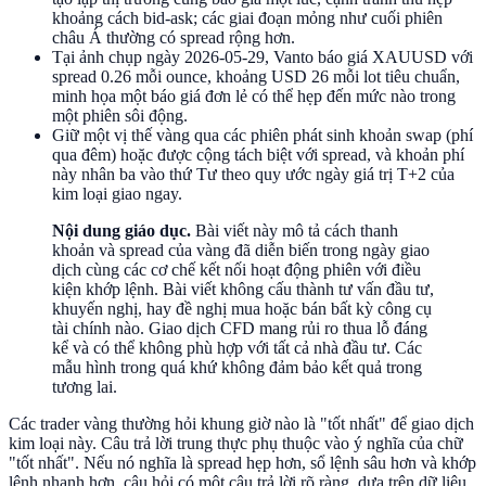
khoảng cách bid-ask; các giai đoạn mỏng như cuối phiên
châu Á thường có spread rộng hơn.
Tại ảnh chụp ngày 2026-05-29, Vanto báo giá XAUUSD với
spread 0.26 mỗi ounce, khoảng USD 26 mỗi lot tiêu chuẩn,
minh họa một báo giá đơn lẻ có thể hẹp đến mức nào trong
một phiên sôi động.
Giữ một vị thế vàng qua các phiên phát sinh khoản swap (phí
qua đêm) hoặc được cộng tách biệt với spread, và khoản phí
này nhân ba vào thứ Tư theo quy ước ngày giá trị T+2 của
kim loại giao ngay.
Nội dung giáo dục.
Bài viết này mô tả cách thanh
khoản và spread của vàng đã diễn biến trong ngày giao
dịch cùng các cơ chế kết nối hoạt động phiên với điều
kiện khớp lệnh. Bài viết không cấu thành tư vấn đầu tư,
khuyến nghị, hay đề nghị mua hoặc bán bất kỳ công cụ
tài chính nào. Giao dịch CFD mang rủi ro thua lỗ đáng
kể và có thể không phù hợp với tất cả nhà đầu tư. Các
mẫu hình trong quá khứ không đảm bảo kết quả trong
tương lai.
Các trader vàng thường hỏi khung giờ nào là "tốt nhất" để giao dịch
kim loại này. Câu trả lời trung thực phụ thuộc vào ý nghĩa của chữ
"tốt nhất". Nếu nó nghĩa là spread hẹp hơn, sổ lệnh sâu hơn và khớp
lệnh nhanh hơn, câu hỏi có một câu trả lời rõ ràng, dựa trên dữ liệu,