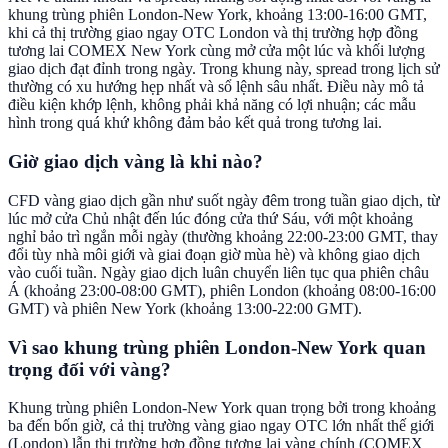
khung trùng phiên London-New York, khoảng 13:00-16:00 GMT,
khi cả thị trường giao ngay OTC London và thị trường hợp đồng
tương lai COMEX New York cùng mở cửa một lúc và khối lượng
giao dịch đạt đỉnh trong ngày. Trong khung này, spread trong lịch sử
thường có xu hướng hẹp nhất và sổ lệnh sâu nhất. Điều này mô tả
điều kiện khớp lệnh, không phải khả năng có lợi nhuận; các mẫu
hình trong quá khứ không đảm bảo kết quả trong tương lai.
Giờ giao dịch vàng là khi nào?
CFD vàng giao dịch gần như suốt ngày đêm trong tuần giao dịch, từ
lúc mở cửa Chủ nhật đến lúc đóng cửa thứ Sáu, với một khoảng
nghỉ bảo trì ngắn mỗi ngày (thường khoảng 22:00-23:00 GMT, thay
đổi tùy nhà môi giới và giai đoạn giờ mùa hè) và không giao dịch
vào cuối tuần. Ngày giao dịch luân chuyển liên tục qua phiên châu
Á (khoảng 23:00-08:00 GMT), phiên London (khoảng 08:00-16:00
GMT) và phiên New York (khoảng 13:00-22:00 GMT).
Vì sao khung trùng phiên London-New York quan
trọng đối với vàng?
Khung trùng phiên London-New York quan trọng bởi trong khoảng
ba đến bốn giờ, cả thị trường vàng giao ngay OTC lớn nhất thế giới
(London) lẫn thị trường hợp đồng tương lai vàng chính (COMEX