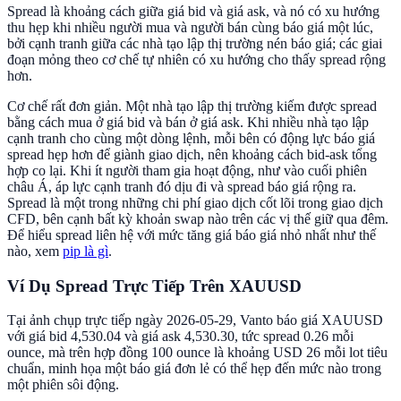
Spread là khoảng cách giữa giá bid và giá ask, và nó có xu hướng
thu hẹp khi nhiều người mua và người bán cùng báo giá một lúc,
bởi cạnh tranh giữa các nhà tạo lập thị trường nén báo giá; các giai
đoạn mỏng theo cơ chế tự nhiên có xu hướng cho thấy spread rộng
hơn.
Cơ chế rất đơn giản. Một nhà tạo lập thị trường kiếm được spread
bằng cách mua ở giá bid và bán ở giá ask. Khi nhiều nhà tạo lập
cạnh tranh cho cùng một dòng lệnh, mỗi bên có động lực báo giá
spread hẹp hơn để giành giao dịch, nên khoảng cách bid-ask tổng
hợp co lại. Khi ít người tham gia hoạt động, như vào cuối phiên
châu Á, áp lực cạnh tranh đó dịu đi và spread báo giá rộng ra.
Spread là một trong những chi phí giao dịch cốt lõi trong giao dịch
CFD, bên cạnh bất kỳ khoản swap nào trên các vị thế giữ qua đêm.
Để hiểu spread liên hệ với mức tăng giá báo giá nhỏ nhất như thế
nào, xem
pip là gì
.
Ví Dụ Spread Trực Tiếp Trên XAUUSD
Tại ảnh chụp trực tiếp ngày 2026-05-29, Vanto báo giá XAUUSD
với giá bid 4,530.04 và giá ask 4,530.30, tức spread 0.26 mỗi
ounce, mà trên hợp đồng 100 ounce là khoảng USD 26 mỗi lot tiêu
chuẩn, minh họa một báo giá đơn lẻ có thể hẹp đến mức nào trong
một phiên sôi động.