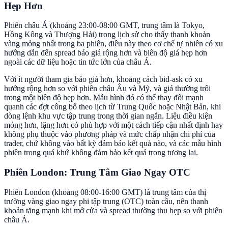
Hẹp Hơn
Phiên châu Á (khoảng 23:00-08:00 GMT, trung tâm là Tokyo,
Hồng Kông và Thượng Hải) trong lịch sử cho thấy thanh khoản
vàng mỏng nhất trong ba phiên, điều này theo cơ chế tự nhiên có xu
hướng dẫn đến spread báo giá rộng hơn và biên độ giá hẹp hơn
ngoài các dữ liệu hoặc tin tức lớn của châu Á.
Với ít người tham gia báo giá hơn, khoảng cách bid-ask có xu
hướng rộng hơn so với phiên châu Âu và Mỹ, và giá thường trôi
trong một biên độ hẹp hơn. Mẫu hình đó có thể thay đổi mạnh
quanh các đợt công bố theo lịch từ Trung Quốc hoặc Nhật Bản, khi
dòng lệnh khu vực tập trung trong thời gian ngắn. Liệu điều kiện
mỏng hơn, lặng hơn có phù hợp với một cách tiếp cận nhất định hay
không phụ thuộc vào phương pháp và mức chấp nhận chi phí của
trader, chứ không vào bất kỳ đảm bảo kết quả nào, và các mẫu hình
phiên trong quá khứ không đảm bảo kết quả trong tương lai.
Phiên London: Trung Tâm Giao Ngay OTC
Phiên London (khoảng 08:00-16:00 GMT) là trung tâm của thị
trường vàng giao ngay phi tập trung (OTC) toàn cầu, nên thanh
khoản tăng mạnh khi mở cửa và spread thường thu hẹp so với phiên
châu Á.