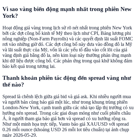
Vì sao vàng biến động mạnh nhất trong phiên New
York?
Hoạt động giá vàng trong lịch sử rõ nét nhất trong phiên New York
bởi các đợt công bố kinh tế Mỹ theo lịch như CPI, Bảng lương phi
nông nghiệp (Non-Farm Payrolls) và các quyết định lãi suất FOMC
rơi vào những giờ đó. Các đợt công bố này đưa vào đồng đô la Mỹ
và lãi suất thực của Mỹ, vốn là các yếu tố đầu vào cốt lõi của giá
vàng định giá bằng đô la, nên kim loại này thường phản ứng mạnh
khi dữ liệu được công bố. Các phản ứng trong quá khứ không đảm
bảo kết quả trong tương lai.
Thanh khoản phiên tác động đến spread vàng như
thế nào?
Spread là chênh lệch giữa giá bid và giá ask. Khi nhiều người mua
và người bán cùng báo giá một lúc, như trong khung trùng phiên
London-New York, cạnh tranh giữa các nhà tạo lập thị trường có xu
hướng nén spread. Trong các giai đoạn mỏng như cuối phiên châu
Á, ít người tham gia báo giá hơn và spread có xu hướng rộng ra.
Như một minh họa trực tiếp, Vanto báo giá XAUUSD với spread
0.26 mỗi ounce (khoảng USD 26 mỗi lot tiêu chuẩn) tại ảnh chụp
ngày 2026-05-29.