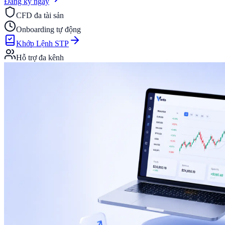
Đăng ký ngay
CFD đa tài sản
Onboarding tự động
Khớp Lệnh STP
Hỗ trợ đa kênh