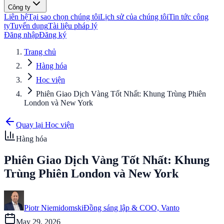
Công ty
Liên hệ
Tại sao chọn chúng tôi
Lịch sử của chúng tôi
Tin tức công
ty
Tuyển dụng
Tài liệu pháp lý
Đăng nhập
Đăng ký
Trang chủ
Hàng hóa
Học viện
Phiên Giao Dịch Vàng Tốt Nhất: Khung Trùng Phiên
London và New York
Quay lại Học viện
Hàng hóa
Phiên Giao Dịch Vàng Tốt Nhất: Khung
Trùng Phiên London và New York
Piotr Niemidomski
Đồng sáng lập & COO, Vanto
May 29, 2026