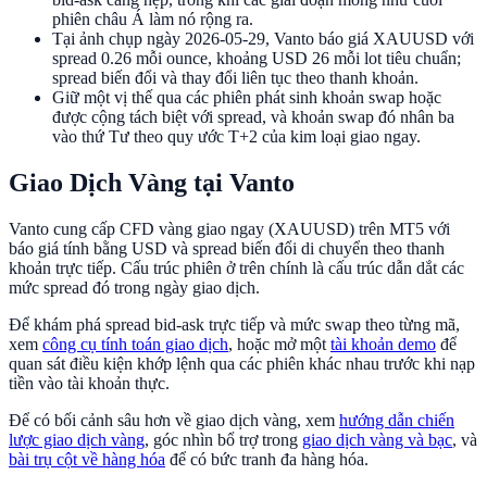
phiên châu Á làm nó rộng ra.
Tại ảnh chụp ngày 2026-05-29, Vanto báo giá XAUUSD với
spread 0.26 mỗi ounce, khoảng USD 26 mỗi lot tiêu chuẩn;
spread biến đổi và thay đổi liên tục theo thanh khoản.
Giữ một vị thế qua các phiên phát sinh khoản swap hoặc
được cộng tách biệt với spread, và khoản swap đó nhân ba
vào thứ Tư theo quy ước T+2 của kim loại giao ngay.
Giao Dịch Vàng tại Vanto
Vanto cung cấp CFD vàng giao ngay (XAUUSD) trên MT5 với
báo giá tính bằng USD và spread biến đổi di chuyển theo thanh
khoản trực tiếp. Cấu trúc phiên ở trên chính là cấu trúc dẫn dắt các
mức spread đó trong ngày giao dịch.
Để khám phá spread bid-ask trực tiếp và mức swap theo từng mã,
xem
công cụ tính toán giao dịch
, hoặc mở một
tài khoản demo
để
quan sát điều kiện khớp lệnh qua các phiên khác nhau trước khi nạp
tiền vào tài khoản thực.
Để có bối cảnh sâu hơn về giao dịch vàng, xem
hướng dẫn chiến
lược giao dịch vàng
, góc nhìn bổ trợ trong
giao dịch vàng và bạc
, và
bài trụ cột về hàng hóa
để có bức tranh đa hàng hóa.