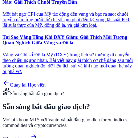
Nào: Giải Thích Chuỗi Truyền Dẫn
Một bất ngờ CPI của Mỹ tác động đến vàng và bạc ra sao: chuỗi
truyền dẫn từng bước từ chỉ số lạm phát đến kỳ vọng lãi suất Fed,
lãi suất thực của Mỹ, đồng đô la, và giá kim loại.
Tại Sao Vàng Tăng Khi DXY Giảm: Giải Thích Mối Tương
Quan Nghịch Giữa Vàng và Đô la
Vàng và Chỉ số Đô la Mỹ (DXY) trong lịch sử thường di chuyển
theo chiều ngược nhau. Bài viết này giải thích cơ chế đằng sau mối
tương quan nghịch đó, dữ liệu lịch sử, và khi nào mối quan hệ này
bị phá vỡ.
Quay lại Học viện
Sẵn sàng bắt đầu giao dịch?
Sẵn sàng bắt đầu
giao dịch?
Mở tài khoản MT5 với Vanto và bắt đầu giao dịch forex, indices,
commodities và cryptocurrencies.