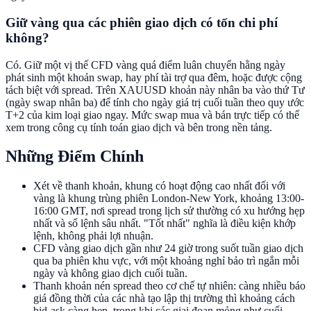
Giữ vàng qua các phiên giao dịch có tốn chi phí
không?
Có. Giữ một vị thế CFD vàng quá điểm luân chuyển hằng ngày
phát sinh một khoản swap, hay phí tài trợ qua đêm, hoặc được cộng
tách biệt với spread. Trên XAUUSD khoản này nhân ba vào thứ Tư
(ngày swap nhân ba) để tính cho ngày giá trị cuối tuần theo quy ước
T+2 của kim loại giao ngay. Mức swap mua và bán trực tiếp có thể
xem trong công cụ tính toán giao dịch và bên trong nền tảng.
Những Điểm Chính
Xét về thanh khoản, khung có hoạt động cao nhất đối với
vàng là khung trùng phiên London-New York, khoảng 13:00-
16:00 GMT, nơi spread trong lịch sử thường có xu hướng hẹp
nhất và sổ lệnh sâu nhất. "Tốt nhất" nghĩa là điều kiện khớp
lệnh, không phải lợi nhuận.
CFD vàng giao dịch gần như 24 giờ trong suốt tuần giao dịch
qua ba phiên khu vực, với một khoảng nghỉ bảo trì ngắn mỗi
ngày và không giao dịch cuối tuần.
Thanh khoản nén spread theo cơ chế tự nhiên: càng nhiều báo
giá đồng thời của các nhà tạo lập thị trường thì khoảng cách
bid-ask càng hẹp, trong khi các giai đoạn mỏng như cuối