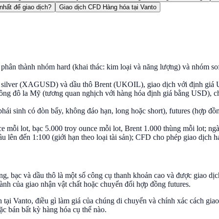
nhất để giao dịch?
Giao dịch CFD Hàng hóa tại Vanto
c phân thành nhóm hard (khai thác: kim loại và năng lượng) và nhóm so
ilver (XAGUSD) và dầu thô Brent (UKOIL), giao dịch với định giá U
ng đô la Mỹ (tương quan nghịch với hàng hóa định giá bằng USD), chu k
ái sinh có đòn bẩy, không đáo hạn, long hoặc short), futures (hợp đồ
 mỗi lot, bạc 5.000 troy ounce mỗi lot, Brent 1.000 thùng mỗi lot; ng
lên đến 1:100 (giới hạn theo loại tài sản); CFD cho phép giao dịch hai 
g, bạc và dầu thô là một số công cụ thanh khoản cao và được giao dịch 
ành của giao nhận vật chất hoặc chuyển đổi hợp đồng futures.
ch tại Vanto, điều gì làm giá của chúng di chuyển và chính xác cách g
ặc bán bất kỳ hàng hóa cụ thể nào.