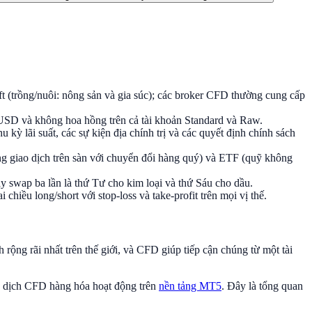
ft (trồng/nuôi: nông sản và gia súc); các broker CFD thường cung cấp
SD và không hoa hồng trên cả tài khoản Standard và Raw.
ỳ lãi suất, các sự kiện địa chính trị và các quyết định chính sách
ng giao dịch trên sàn với chuyển đổi hàng quý) và ETF (quỹ không
ày swap ba lần là thứ Tư cho kim loại và thứ Sáu cho dầu.
chiều long/short với stop-loss và take-profit trên mọi vị thế.
rộng rãi nhất trên thế giới, và CFD giúp tiếp cận chúng từ một tài
iao dịch CFD hàng hóa hoạt động trên
nền tảng MT5
. Đây là tổng quan