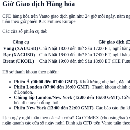
Giờ Giao dịch Hàng hóa
CFD hàng hóa trên Vanto giao dịch gần như 24 giờ mỗi ngày, năm ngà
tuân theo giờ phiên ICE Futures Europe.
Các cửa sổ phiên cụ thể:
Công cụ
Giờ giao dịch (
Vàng (XAUUSD)
Chủ Nhật 18:00 đến thứ Sáu 17:00 ET, nghỉ hàn
Bạc (XAGUSD)
Chủ Nhật 18:00 đến thứ Sáu 17:00 ET, nghỉ hàn
Brent (UKOIL)
Chủ Nhật 19:00 đến thứ Sáu 18:00 ET (ICE Futu
Hồ sơ thanh khoản theo phiên:
Phiên Á (00:00 đến 07:00 GMT).
Khối lượng nhẹ hơn, đặc bi
Phiên London (07:00 đến 16:00 GMT).
Thanh khoản chính ch
ở London.
Chồng lấp London/New York (12:00 đến 16:00 GMT).
Cửa 
hóa di chuyển đồng thời.
Phiên New York (13:00 đến 22:00 GMT).
Các báo cáo tồn k
Lịch ngày nghỉ tuân theo các sàn cơ sở. Cả COMEX (cho vàng/bạc) v
ngắn quanh các cửa sổ ngày nghỉ. Định giá CFD trên Vanto tuân theo l