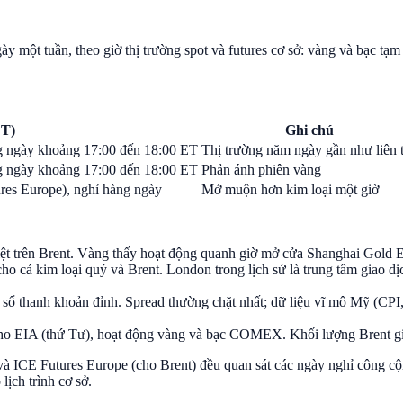
y một tuần, theo giờ thị trường spot và futures cơ sở: vàng và bạc t
ET)
Ghi chú
g ngày khoảng 17:00 đến 18:00 ET
Thị trường năm ngày gần như liên 
g ngày khoảng 17:00 đến 18:00 ET
Phản ánh phiên vàng
res Europe), nghỉ hàng ngày
Mở muộn hơn kim loại một giờ
ệt trên Brent. Vàng thấy hoạt động quanh giờ mở cửa Shanghai Gold 
o cả kim loại quý và Brent. London trong lịch sử là trung tâm giao d
sổ thanh khoản đỉnh. Spread thường chặt nhất; dữ liệu vĩ mô Mỹ (CPI,
ho EIA (thứ Tư), hoạt động vàng và bạc COMEX. Khối lượng Brent g
à ICE Futures Europe (cho Brent) đều quan sát các ngày nghỉ công cộ
ịch trình cơ sở.