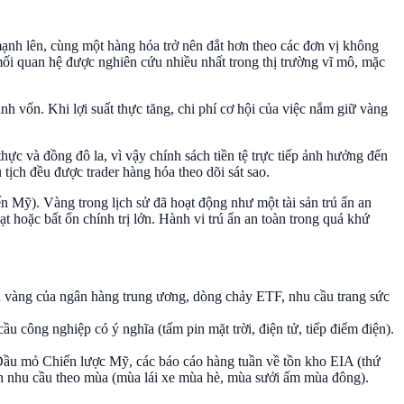
mạnh lên, cùng một hàng hóa trở nên đắt hơn theo các đơn vị không
ối quan hệ được nghiên cứu nhiều nhất trong thị trường vĩ mô, mặc
nh vốn. Khi lợi suất thực tăng, chi phí cơ hội của việc nắm giữ vàng
ực và đồng đô la, vì vậy chính sách tiền tệ trực tiếp ảnh hưởng đến
ịch đều được trader hàng hóa theo dõi sát sao.
 Mỹ). Vàng trong lịch sử đã hoạt động như một tài sản trú ẩn an
ạt hoặc bất ổn chính trị lớn. Hành vi trú ẩn an toàn trong quá khứ
 vàng của ngân hàng trung ương, dòng chảy ETF, nhu cầu trang sức
u công nghiệp có ý nghĩa (tấm pin mặt trời, điện tử, tiếp điểm điện).
Dầu mỏ Chiến lược Mỹ, các báo cáo hàng tuần về tồn kho EIA (thứ
ình nhu cầu theo mùa (mùa lái xe mùa hè, mùa sưởi ấm mùa đông).