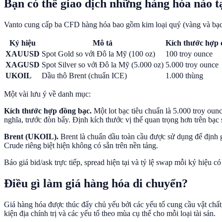
Bạn có thể giao dịch những hàng hóa nào t
Vanto cung cấp ba CFD hàng hóa bao gồm kim loại quý (vàng và bạc) 
Ký hiệu
Mô tả
Kích thước hợp
XAUUSD
Spot Gold so với Đô la Mỹ (100 oz)
100 troy ounce
XAGUSD
Spot Silver so với Đô la Mỹ (5.000 oz)
5.000 troy ounce
UKOIL
Dầu thô Brent (chuẩn ICE)
1.000 thùng
Một vài lưu ý về danh mục:
Kích thước hợp đồng bạc.
Một lot bạc tiêu chuẩn là 5.000 troy ou
nghĩa, trước đòn bẩy. Định kích thước vị thế quan trọng hơn trên bạc s
Brent (UKOIL).
Brent là chuẩn dầu toàn cầu được sử dụng để định
Crude riêng biệt hiện không có sẵn trên nền tảng.
Báo giá bid/ask trực tiếp, spread hiện tại và tỷ lệ swap mỗi ký hiệu 
Điều gì làm giá hàng hóa di chuyển?
Giá hàng hóa được thúc đẩy chủ yếu bởi các yếu tố cung cầu vật chất,
kiện địa chính trị và các yếu tố theo mùa cụ thể cho mỗi loại tài sản.