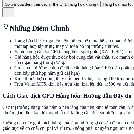
Có phí qua đêm trên các vị thế CFD hàng hóa không?
Hàng hóa nào tốt 
Những Điểm Chính
Hàng hóa là các nguyên liệu thô có thể thay thế lẫn nhau, đượ
một tập hợp tập trung thay vì toàn bộ thị trường futures.
Vanto cung cấp ba CFD hàng hóa: spot gold (XAUUSD), spot s
Giá hàng hóa được thúc đẩy bởi cung cầu vật chất, sức mạnh đồ
của ngân hàng trung ương.
Có ba con đường chính để tiếp cận hàng hóa: CFD (sản phẩm ph
đòn bẩy phù hợp nắm giữ dài hạn).
Kích thước hợp đồng thay đổi theo ký hiệu: vàng 100 troy ounce
Trên Vanto MT5, đòn bẩy trên kim loại lên đến 1:500 và trên dầu 
Cách Giao dịch CFD Hàng hóa: Hướng dẫn Đầy đủ
Các thị trường hàng hóa nằm ở nền tảng của nền kinh tế toàn cầu. Vàn
khoản giao dịch bán lẻ duy nhất mà không cần đến sự phức tạp vận h
Hướng dẫn này giải thích hàng hóa là gì, những gì có sẵn để giao dị
giáo dục về cơ chế, chi phí và rủi ro, không phải khuyến nghị mua ho