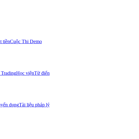
 tiền
Cuộc Thi Demo
Trading
Học viện
Từ điển
uyển dụng
Tài liệu pháp lý