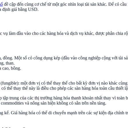
số
đề cập đến cùng cơ chế từ một góc nhìn loại tài sản khác. Để có cầu nố
óa định giá bằng USD.
ục vụ làm đầu vào cho các hàng hóa và dịch vụ khác, được phân chia rộn
, đồng. Một số có công dụng kép (đầu vào công nghiệp cộng với tài sản
g, than.
a cao, bông.
(fungible): một đơn vị có thể thay thế cho bất kỳ đơn vị nào khác cù
 có thể thay thế này là điều cho phép các sàn hàng hóa toàn cầu thiết 
 tập trung của các thị trường hàng hóa thanh khoản nhất thay vì toàn 
t commodities và nông sản hiện không có sẵn trên nền tảng.
g kể. Giá hàng hóa có thể di chuyển mạnh trên các sự kiện địa chính tr