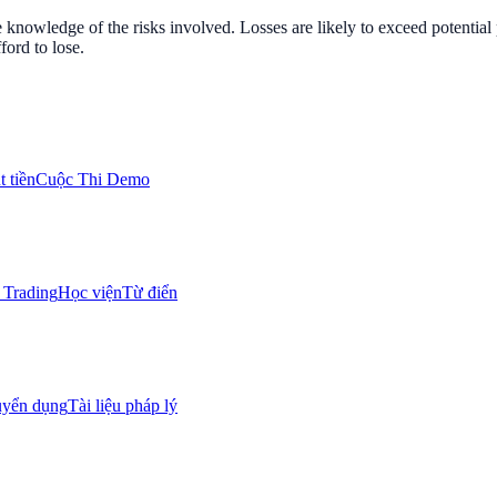
nowledge of the risks involved. Losses are likely to exceed potential p
ord to lose.
 tiền
Cuộc Thi Demo
Trading
Học viện
Từ điển
uyển dụng
Tài liệu pháp lý