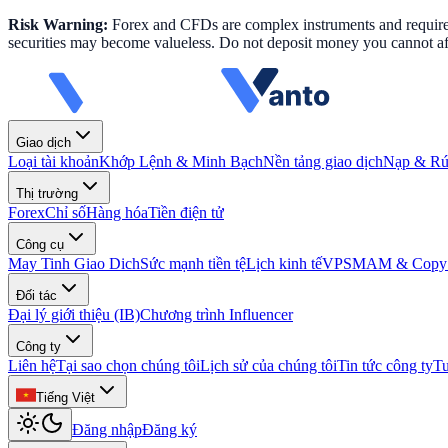
Risk Warning:
Forex and CFDs are complex instruments and require k
securities may become valueless. Do not deposit money you cannot aff
Giao dịch
Loại tài khoản
Khớp Lệnh & Minh Bạch
Nền tảng giao dịch
Nạp & Rút
Thị trường
Forex
Chỉ số
Hàng hóa
Tiền điện tử
Công cụ
May Tinh Giao Dich
Sức mạnh tiền tệ
Lịch kinh tế
VPS
MAM & Copy 
Đối tác
Đại lý giới thiệu (IB)
Chương trình Influencer
Công ty
Liên hệ
Tại sao chọn chúng tôi
Lịch sử của chúng tôi
Tin tức công ty
T
Tiếng Việt
Đăng nhập
Đăng ký