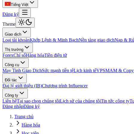
Tiếng Việt
Đăng ký
Theme
Giao dịch
Loại tài khoản
Khớp Lệnh & Minh Bạch
Nền tảng giao dịch
Nạp & Rút
Thị trường
Forex
Chỉ số
Hàng hóa
Tiền điện tử
Công cụ
May Tinh Giao Dich
Sức mạnh tiền tệ
Lịch kinh tế
VPS
MAM & Copy 
Đối tác
Đại lý giới thiệu (IB)
Chương trình Influencer
Công ty
Liên hệ
Tại sao chọn chúng tôi
Lịch sử của chúng tôi
Tin tức công ty
T
Đăng nhập
Đăng ký
Trang chủ
Hàng hóa
Học viện