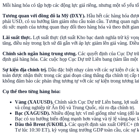
Mỗi hàng hóa có tập hợp các động lực giá riêng, nhưng một số yếu t
Tương quan với đồng đô la Mỹ (DXY).
Hầu hết các hàng hóa được 
phải USD, có xu hướng làm giảm nhu cầu toàn cầu. Tương quan nghị
dù sức mạnh của tương quan thay đổi theo hàng hóa và theo thời gian
Lãi suất thực.
Lợi suất thực (lợi suất Kho bạc danh nghĩa trừ kỳ vọn
tăng, điều này trong lịch sử đã gắn với áp lực giảm lên giá vàng. Điề
Chính sách ngân hàng trung ương.
Các quyết định của Cục Dự trữ L
định giá hàng hóa. Các cuộc họp Cục Dự trữ Liên bang (tám lần một 
Sự kiện địa chính trị.
Dầu đặc biệt nhạy cảm với các sự kiện ở các k
toàn được nhận thức trong các giai đoạn căng thẳng địa chính trị cấp t
không đảm bảo các phản ứng tương tự với các sự kiện trong tương lai
Cụ thể theo từng hàng hóa:
Vàng (XAUUSD).
Chính sách Cục Dự trữ Liên bang, lợi suấ
và công nghiệp từ Ấn Độ và Trung Quốc, rủi ro địa chính trị.
Bạc (XAGUSD).
Nhiều động lực vĩ mô giống như vàng (đô la, l
Bạc có xu hướng biến động mạnh hơn vàng và tỷ lệ vàng-bạc là
Dầu thô Brent (UKOIL).
Các quyết định sản xuất OPEC+ (th
Tư lúc 10:30 ET), kỳ vọng tăng trưởng GDP toàn cầu, các sự k