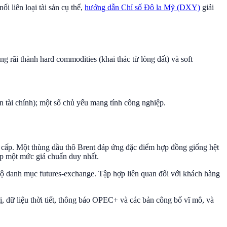
i liên loại tài sản cụ thể,
hướng dẫn Chỉ số Đô la Mỹ (DXY)
giải
g rãi thành hard commodities (khai thác từ lòng đất) và soft
 tài chính); một số chủ yếu mang tính công nghiệp.
ng cấp. Một thùng dầu thô Brent đáp ứng đặc điểm hợp đồng giống hệt
lập một mức giá chuẩn duy nhất.
bộ danh mục futures-exchange. Tập hợp liên quan đối với khách hàng
ị, dữ liệu thời tiết, thông báo OPEC+ và các bản công bố vĩ mô, và