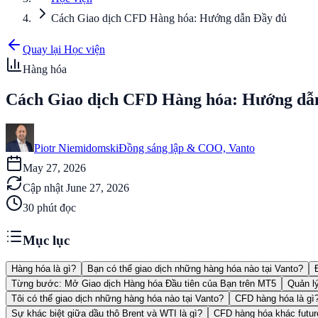
Cách Giao dịch CFD Hàng hóa: Hướng dẫn Đầy đủ
Quay lại Học viện
Hàng hóa
Cách Giao dịch CFD Hàng hóa: Hướng dẫ
Piotr Niemidomski
Đồng sáng lập & COO, Vanto
May 27, 2026
Cập nhật
June 27, 2026
30
phút đọc
Mục lục
Hàng hóa là gì?
Bạn có thể giao dịch những hàng hóa nào tại Vanto?
Từng bước: Mở Giao dịch Hàng hóa Đầu tiên của Bạn trên MT5
Quản l
Tôi có thể giao dịch những hàng hóa nào tại Vanto?
CFD hàng hóa là gì
Sự khác biệt giữa dầu thô Brent và WTI là gì?
CFD hàng hóa khác futur