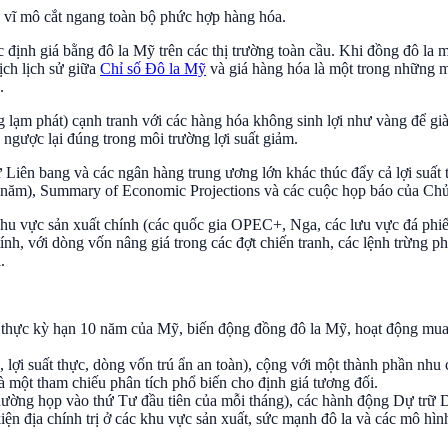
ố vĩ mô cắt ngang toàn bộ phức hợp hàng hóa.
định giá bằng đô la Mỹ trên các thị trường toàn cầu. Khi đồng đô la 
ch lịch sử giữa
Chỉ số Đô la Mỹ
và giá hàng hóa là một trong những m
.
g lạm phát) cạnh tranh với các hàng hóa không sinh lợi như vàng để già
u ngược lại đúng trong môi trường lợi suất giảm.
iên bang và các ngân hàng trung ương lớn khác thúc đẩy cả lợi suất th
năm), Summary of Economic Projections và các cuộc họp báo của Chủ t
hu vực sản xuất chính (các quốc gia OPEC+, Nga, các lưu vực đá phiến
ính, với dòng vốn nâng giá trong các đợt chiến tranh, các lệnh trừng ph
.
t thực kỳ hạn 10 năm của Mỹ, biến động đồng đô la Mỹ, hoạt động mua
ợi suất thực, dòng vốn trú ẩn an toàn), cộng với một thành phần nhu cầ
 một tham chiếu phân tích phổ biến cho định giá tương đối.
ường họp vào thứ Tư đầu tiên của mỗi tháng), các hành động Dự trữ 
iện địa chính trị ở các khu vực sản xuất, sức mạnh đô la và các mô h