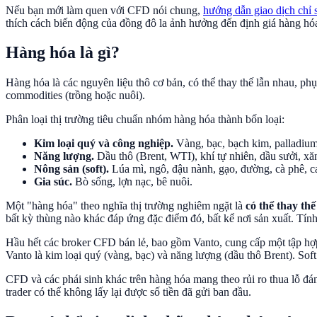
Nếu bạn mới làm quen với CFD nói chung,
hướng dẫn giao dịch chỉ 
thích cách biến động của đồng đô la ảnh hưởng đến định giá hàng h
Hàng hóa là gì?
Hàng hóa là các nguyên liệu thô cơ bản, có thể thay thế lẫn nhau, ph
commodities (trồng hoặc nuôi).
Phân loại thị trường tiêu chuẩn nhóm hàng hóa thành bốn loại:
Kim loại quý và công nghiệp.
Vàng, bạc, bạch kim, palladium
Năng lượng.
Dầu thô (Brent, WTI), khí tự nhiên, dầu sưởi, xăn
Nông sản (soft).
Lúa mì, ngô, đậu nành, gạo, đường, cà phê, c
Gia súc.
Bò sống, lợn nạc, bê nuôi.
Một "hàng hóa" theo nghĩa thị trường nghiêm ngặt là
có thể thay thế
bất kỳ thùng nào khác đáp ứng đặc điểm đó, bất kể nơi sản xuất. Tính
Hầu hết các broker CFD bán lẻ, bao gồm Vanto, cung cấp một tập hợp
Vanto là kim loại quý (vàng, bạc) và năng lượng (dầu thô Brent). Sof
CFD và các phái sinh khác trên hàng hóa mang theo rủi ro thua lỗ đán
trader có thể không lấy lại được số tiền đã gửi ban đầu.