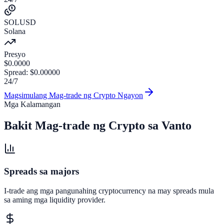
SOLUSD
Solana
Presyo
$
0.0000
Spread
:
$
0.00000
24/7
Magsimulang Mag-trade ng Crypto Ngayon
Mga Kalamangan
Bakit Mag-trade ng Crypto sa
Vanto
Spreads sa majors
I-trade ang mga pangunahing cryptocurrency na may spreads mula
sa aming mga liquidity provider.