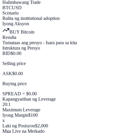
Halimbawang Trade
BTCUSD
Scenario
Balita ng institutional adoption
Iyong Aksyon
BUY Bitcoin
Resulta
Tumataas ang presyo - Isara para sa kita
Istruktura ng Presyo
BID
$
0.00
Selling price
ASK
$
0.00
Buying price
SPREAD
= $
0.00
Kapangyarihan ng Leverage
20:1
Maximum Leverage
Iyong Margin
$100
x
Laki ng Posisyon
$2,000
Mga Live na Merkado