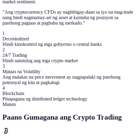
market sentiment.
"
Ang cryptocurrency CFDs ay nagbibigay-daan sa iyo na mag-trade
nang hindi nagmamay-ari ng asset at kumuha ng posisyon sa
parehong pagtaas at pagbaba ng merkado.
"
1
Decentralized
Hindi kinokontrol ng mga gobyerno o central banks
2
24/7 Trading
Hindi natutulog ang mga crypto market
3
Mataas na Volatility
Ang malakas na price movement ay nagpapalaki ng parehong
potensyal ng kita at pagkalugi
4
Blockchain
Pinapagana ng distributed ledger technology
Matuto
Paano Gumagana ang
Crypto Trading