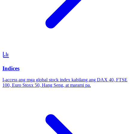
Indices
I-access ang mga global stock index kabilang ang DAX 40, FTSE
100, Euro Stoxx 50, Hang Seng, at marami pa.