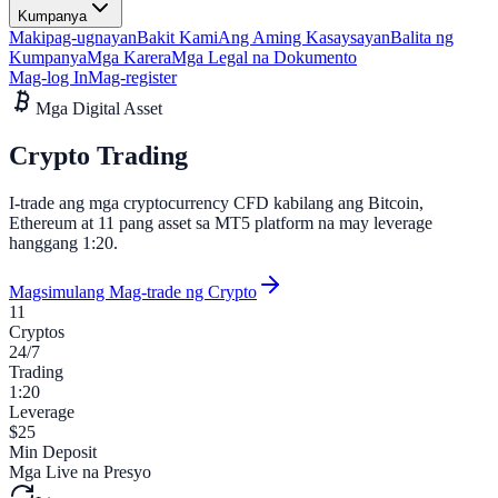
Kumpanya
Makipag-ugnayan
Bakit Kami
Ang Aming Kasaysayan
Balita ng
Kumpanya
Mga Karera
Mga Legal na Dokumento
Mag-log In
Mag-register
Mga Digital Asset
Crypto
Trading
I-trade ang mga cryptocurrency CFD kabilang ang
Bitcoin
,
Ethereum
at
11 pang asset
sa MT5 platform na may leverage
hanggang 1:20.
Magsimulang Mag-trade ng Crypto
11
Cryptos
24/7
Trading
1:20
Leverage
$25
Min Deposit
Mga Live na Presyo