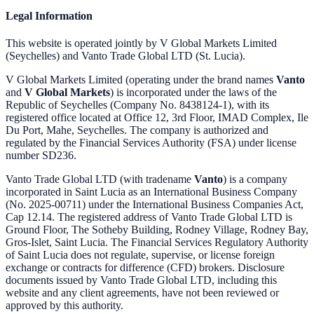
Legal Information
This website is operated jointly by V Global Markets Limited
(Seychelles) and Vanto Trade Global LTD (St. Lucia).
V Global Markets Limited (operating under the brand names
Vanto
and
V Global Markets
) is incorporated under the laws of the
Republic of Seychelles (Company No. 8438124-1), with its
registered office located at Office 12, 3rd Floor, IMAD Complex, Ile
Du Port, Mahe, Seychelles. The company is authorized and
regulated by the Financial Services Authority (FSA) under license
number SD236.
Vanto Trade Global LTD (with tradename
Vanto
) is a company
incorporated in Saint Lucia as an International Business Company
(No. 2025-00711) under the International Business Companies Act,
Cap 12.14. The registered address of Vanto Trade Global LTD is
Ground Floor, The Sotheby Building, Rodney Village, Rodney Bay,
Gros-Islet, Saint Lucia. The Financial Services Regulatory Authority
of Saint Lucia does not regulate, supervise, or license foreign
exchange or contracts for difference (CFD) brokers. Disclosure
documents issued by Vanto Trade Global LTD, including this
website and any client agreements, have not been reviewed or
approved by this authority.