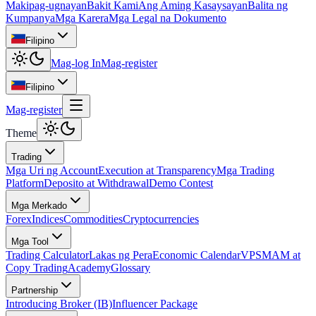
Makipag-ugnayan
Bakit Kami
Ang Aming Kasaysayan
Balita ng
Kumpanya
Mga Karera
Mga Legal na Dokumento
Filipino
Mag-log In
Mag-register
Filipino
Mag-register
Theme
Trading
Mga Uri ng Account
Execution at Transparency
Mga Trading
Platform
Deposito at Withdrawal
Demo Contest
Mga Merkado
Forex
Indices
Commodities
Cryptocurrencies
Mga Tool
Trading Calculator
Lakas ng Pera
Economic Calendar
VPS
MAM at
Copy Trading
Academy
Glossary
Partnership
Introducing Broker (IB)
Influencer Package