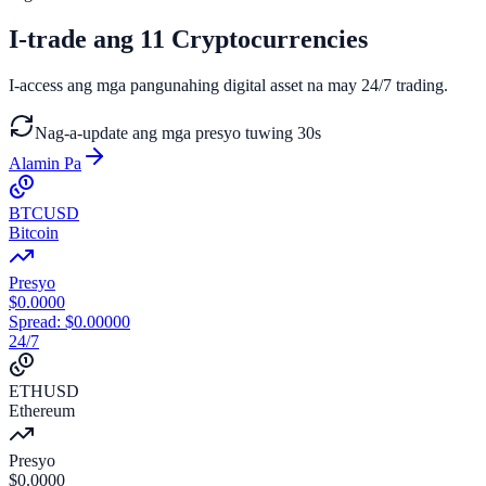
I-trade ang
11 Cryptocurrencies
I-access ang mga pangunahing digital asset na may 24/7 trading.
Nag-a-update ang mga presyo tuwing 30s
Alamin Pa
BTCUSD
Bitcoin
Presyo
$
0.0000
Spread
:
$
0.00000
24/7
ETHUSD
Ethereum
Presyo
$
0.0000