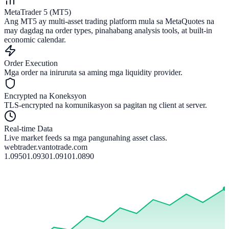
MetaTrader 5 (MT5)
Ang MT5 ay multi-asset trading platform mula sa MetaQuotes na
may dagdag na order types, pinahabang analysis tools, at built-in
economic calendar.
Order Execution
Mga order na iniruruta sa aming mga liquidity provider.
Encrypted na Koneksyon
TLS-encrypted na komunikasyon sa pagitan ng client at server.
Real-time Data
Live market feeds sa mga pangunahing asset class.
webtrader.vantotrade.com
1.0950
1.0930
1.0910
1.0890