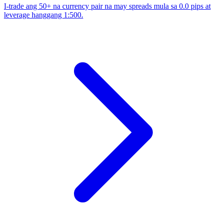
I-trade ang 50+ na currency pair na may spreads mula sa 0.0 pips at
leverage hanggang 1:500.