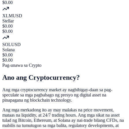
$
0.00
XLMUSD
Stellar
$
0.00
$
0.00
SOLUSD
Solana
$
0.00
$
0.00
Pag-unawa sa Crypto
Ano ang
Cryptocurrency?
Ang mga cryptocurrency market ay nagbibigay-daan sa pag-
speculate sa
mga pagbabago ng presyo ng digital asset
na
pinapagana ng blockchain technology.
Ang mga merkadong ito ay may malakas na price movement,
mataas na liquidity, at
24/7 trading hours
. Ang mga sikat na asset
tulad ng Bitcoin, Ethereum, at Solana ay nai-trade bilang CFDs, na
mabilis na tumutugon sa mga balita, regulatory developments, at