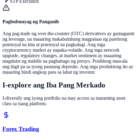
STP Execution
Pagbubunyag ng Panganib
Ang pag-trade ng over-the-counter (OTC) derivatives ay gumagamit
ng leverage, na maaaring makabuluhang magpataas ng parehong
potensyal na kita at potensyal na pagkalugi. Ang mga
cryptocurrency market ay napaka-volatile. Ang mga network
upgrade, regulatory changes, at market sentiment ay maaaring
magdulot ng mabilis na pagbabago ng presyo. Posibleng mawala
ang higit pa sa iyong paunang deposito. Ang mga produktong ito ay
maaaring hindi angkop para sa lahat ng investor.
I-explore ang Iba Pang Merkado
I-diversify ang iyong portfolio na may access sa maraming asset
class sa isang platform.
Forex Trading