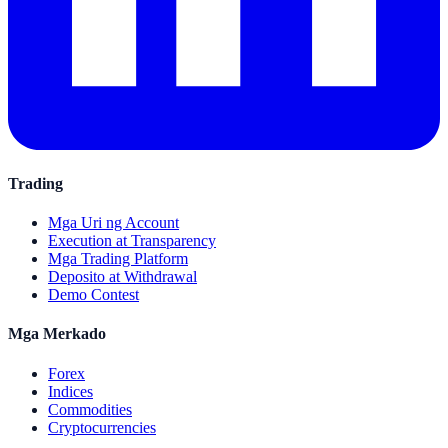
Trading
Mga Uri ng Account
Execution at Transparency
Mga Trading Platform
Deposito at Withdrawal
Demo Contest
Mga Merkado
Forex
Indices
Commodities
Cryptocurrencies