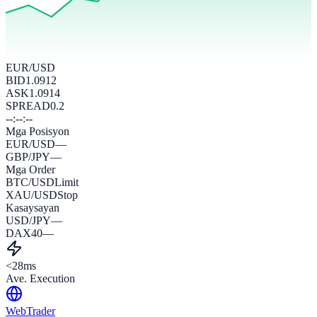
EUR/USD
BID
1.0912
ASK
1.0914
SPREAD
0.2
--:--:--
Mga Posisyon
EUR/USD
—
GBP/JPY
—
Mga Order
BTC/USD
Limit
XAU/USD
Stop
Kasaysayan
USD/JPY
—
DAX40
—
<28ms
Ave. Execution
WebTrader