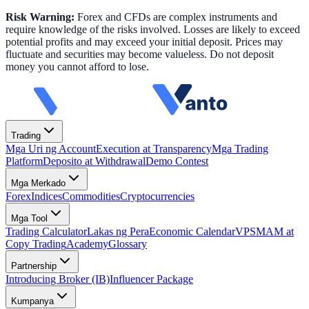
Risk Warning:
Forex and CFDs are complex instruments and
require knowledge of the risks involved. Losses are likely to exceed
potential profits and may exceed your initial deposit. Prices may
fluctuate and securities may become valueless. Do not deposit
money you cannot afford to lose.
Trading
Mga Uri ng Account
Execution at Transparency
Mga Trading
Platform
Deposito at Withdrawal
Demo Contest
Mga Merkado
Forex
Indices
Commodities
Cryptocurrencies
Mga Tool
Trading Calculator
Lakas ng Pera
Economic Calendar
VPS
MAM at
Copy Trading
Academy
Glossary
Partnership
Introducing Broker (IB)
Influencer Package
Kumpanya