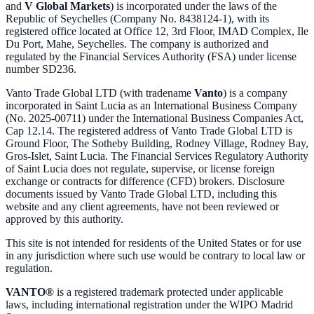
and
V Global Markets
) is incorporated under the laws of the
Republic of Seychelles (Company No. 8438124-1), with its
registered office located at Office 12, 3rd Floor, IMAD Complex, Ile
Du Port, Mahe, Seychelles. The company is authorized and
regulated by the Financial Services Authority (FSA) under license
number SD236.
Vanto Trade Global LTD (with tradename
Vanto
) is a company
incorporated in Saint Lucia as an International Business Company
(No. 2025-00711) under the International Business Companies Act,
Cap 12.14. The registered address of Vanto Trade Global LTD is
Ground Floor, The Sotheby Building, Rodney Village, Rodney Bay,
Gros-Islet, Saint Lucia. The Financial Services Regulatory Authority
of Saint Lucia does not regulate, supervise, or license foreign
exchange or contracts for difference (CFD) brokers. Disclosure
documents issued by Vanto Trade Global LTD, including this
website and any client agreements, have not been reviewed or
approved by this authority.
This site is not intended for residents of the United States or for use
in any jurisdiction where such use would be contrary to local law or
regulation.
VANTO®
is a registered trademark protected under applicable
laws, including international registration under the WIPO Madrid