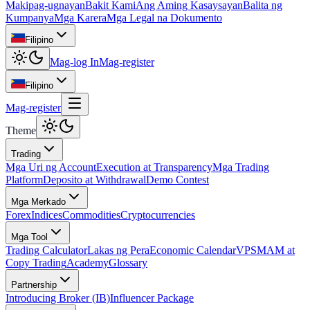
Makipag-ugnayan
Bakit Kami
Ang Aming Kasaysayan
Balita ng
Kumpanya
Mga Karera
Mga Legal na Dokumento
Filipino
Mag-log In
Mag-register
Filipino
Mag-register
Theme
Trading
Mga Uri ng Account
Execution at Transparency
Mga Trading
Platform
Deposito at Withdrawal
Demo Contest
Mga Merkado
Forex
Indices
Commodities
Cryptocurrencies
Mga Tool
Trading Calculator
Lakas ng Pera
Economic Calendar
VPS
MAM at
Copy Trading
Academy
Glossary
Partnership
Introducing Broker (IB)
Influencer Package