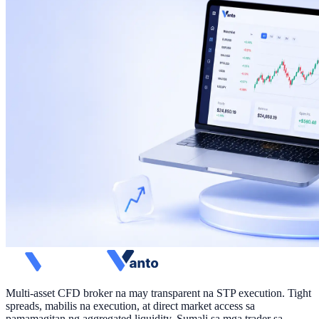
Multi-asset CFD broker na may transparent na STP execution. Tight
spreads, mabilis na execution, at direct market access sa
pamamagitan ng aggregated liquidity. Sumali sa mga trader sa