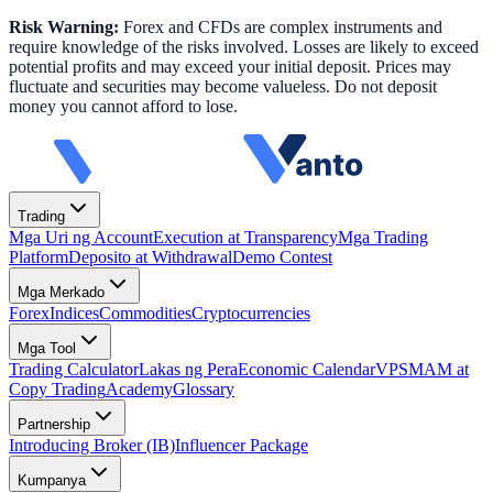
Risk Warning:
Forex and CFDs are complex instruments and
require knowledge of the risks involved. Losses are likely to exceed
potential profits and may exceed your initial deposit. Prices may
fluctuate and securities may become valueless. Do not deposit
money you cannot afford to lose.
Trading
Mga Uri ng Account
Execution at Transparency
Mga Trading
Platform
Deposito at Withdrawal
Demo Contest
Mga Merkado
Forex
Indices
Commodities
Cryptocurrencies
Mga Tool
Trading Calculator
Lakas ng Pera
Economic Calendar
VPS
MAM at
Copy Trading
Academy
Glossary
Partnership
Introducing Broker (IB)
Influencer Package
Kumpanya