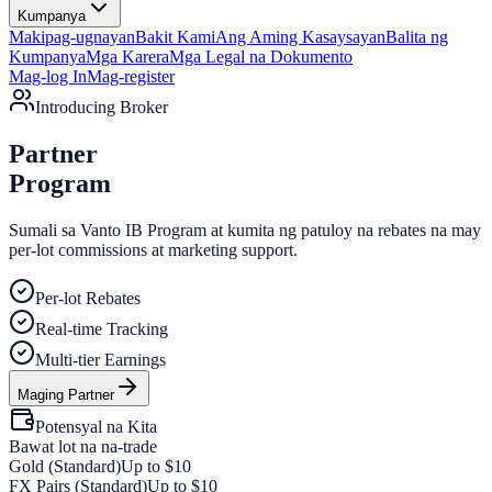
Kumpanya
Makipag-ugnayan
Bakit Kami
Ang Aming Kasaysayan
Balita ng
Kumpanya
Mga Karera
Mga Legal na Dokumento
Mag-log In
Mag-register
Introducing Broker
Partner
Program
Sumali sa Vanto IB Program at kumita ng
patuloy na rebates
na may
per-lot commissions at
marketing support
.
Per-lot Rebates
Real-time Tracking
Multi-tier Earnings
Maging Partner
Potensyal na Kita
Bawat lot na na-trade
Gold (Standard)
Up to $10
FX Pairs (Standard)
Up to $10