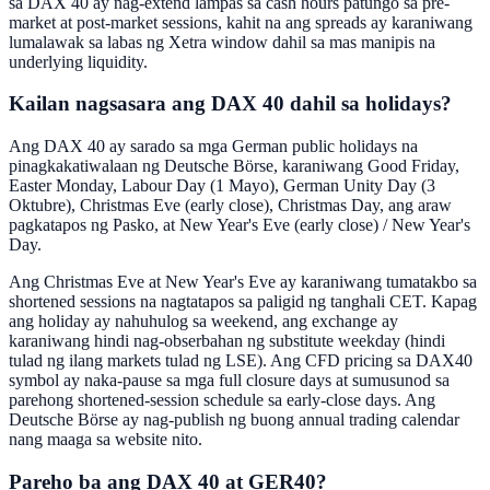
sa DAX 40 ay nag-extend lampas sa cash hours patungo sa pre-
market at post-market sessions, kahit na ang spreads ay karaniwang
lumalawak sa labas ng Xetra window dahil sa mas manipis na
underlying liquidity.
Kailan nagsasara ang DAX 40 dahil sa holidays?
Ang DAX 40 ay sarado sa mga German public holidays na
pinagkakatiwalaan ng Deutsche Börse, karaniwang Good Friday,
Easter Monday, Labour Day (1 Mayo), German Unity Day (3
Oktubre), Christmas Eve (early close), Christmas Day, ang araw
pagkatapos ng Pasko, at New Year's Eve (early close) / New Year's
Day.
Ang Christmas Eve at New Year's Eve ay karaniwang tumatakbo sa
shortened sessions na nagtatapos sa paligid ng tanghali CET. Kapag
ang holiday ay nahuhulog sa weekend, ang exchange ay
karaniwang hindi nag-obserbahan ng substitute weekday (hindi
tulad ng ilang markets tulad ng LSE). Ang CFD pricing sa DAX40
symbol ay naka-pause sa mga full closure days at sumusunod sa
parehong shortened-session schedule sa early-close days. Ang
Deutsche Börse ay nag-publish ng buong annual trading calendar
nang maaga sa website nito.
Pareho ba ang DAX 40 at GER40?