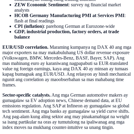
ZEW Economic Sentiment
: survey ng financial market
analysts
HCOB Germany Manufacturing PMI at Services PMI
:
flash at final readings
CPI (inflation)
: parehong German at Eurozone-wide
GDP, industrial production, factory orders, at trade
balance
EUR/USD correlation.
Maraming kumpanya ng DAX 40 ang mga
major exporters na may makabuluhang US dollar revenue exposure
(Volkswagen, BMW, Mercedes-Benz, BASF, Bayer, SAP). Ang
mas mahinang euro ay karaniwang nagpapabuti sa EUR-translated
value ng foreign earnings, kaya ang DAX 40 ay minsan ay tumaas
kapag bumagsak ang EUR/USD. Ang relasyon ay hindi mechanical
ngunit ang correlation ay maoobserbahan sa mas mahabang time
frames.
Sector-specific catalysts.
Ang mga German automotive makers ay
gumagalaw sa EV adoption news, Chinese demand data, at EU
emissions regulation. Ang SAP at Infineon ay gumagalaw sa global
tech sentiment. Ang mga banks ay gumagalaw sa yield curve shifts.
Ang pag-alam kung aling sektor ang may pinakamabigat na weight
sa isang partikular na oras ay tumutulong na ipaliwanag ang mga
index moves na mukhang counter-intuitive sa unang tingin.