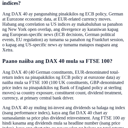
indices?
Ang DAX 40 ay pangunahing pinakikilos ng ECB policy, German
at Eurozone economic data, at EUR-related currency moves.
Habang ang correlation sa US indices ay makabuluhan sa panahon
ng New York open overlap, ang divergence ay karaniwan kapag
ang European-specific news (ECB decisions, German political
events, EU regulation) ay tumama sa panahon ng Frankfurt session,
o kapag ang US-specific news ay tumama matapos magsara ang
Xetra.
Paano naiiba ang DAX 40 mula sa FTSE 100?
Ang DAX 40 (40 German constituents, EUR-denominated total-
return index na pinapakikilos ng ECB policy at eurozone data) ay
naiiba mula sa FTSE 100 (100 UK constituents, GBP-denominated
price index na pinapakikilos ng Bank of England policy at sterling
moves) sa country exposure, constituent count, dividend treatment,
currency, at primary central bank driver.
Ang DAX 40 ay muling ini-invest ang dividends sa halaga ng index
(isang performance index), kaya ang flat DAX 40 chart ay
sumasalamin sa price plus dividend reinvestment. Ang FTSE 100 ay
hindi kasama ang dividends mula sa headline number (isang price