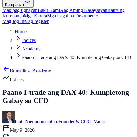
Kumpanya
Makipag-ugnayan
Bakit Kami
Ang Aming Kasaysayan
Balita ng
Kumpanya
Mga Karera
Mga Legal na Dokumento
Mag-log In
Mag-register
Home
Indices
Academy
Paano I-trade ang DAX 40: Kumpletong Gabay sa CFD
Bumalik sa Academy
Indices
Paano I-trade ang DAX 40: Kumpletong
Gabay sa CFD
Piotr Niemidomski
Co-Founder & COO, Vanto
May 9, 2026