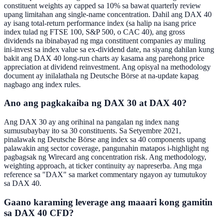
constituent weights ay capped sa 10% sa bawat quarterly review
upang limitahan ang single-name concentration. Dahil ang DAX 40
ay isang total-return performance index (sa halip na isang price
index tulad ng FTSE 100, S&P 500, o CAC 40), ang gross
dividends na ibinabayad ng mga constituent companies ay muling
ini-invest sa index value sa ex-dividend date, na siyang dahilan kung
bakit ang DAX 40 long-run charts ay kasama ang parehong price
appreciation at dividend reinvestment. Ang opisyal na methodology
document ay inilalathala ng Deutsche Börse at na-update kapag
nagbago ang index rules.
Ano ang pagkakaiba ng DAX 30 at DAX 40?
Ang DAX 30 ay ang orihinal na pangalan ng index nang
sumusubaybay ito sa 30 constituents. Sa Setyembre 2021,
pinalawak ng Deutsche Börse ang index sa 40 components upang
palawakin ang sector coverage, pangunahin matapos i-highlight ng
pagbagsak ng Wirecard ang concentration risk. Ang methodology,
weighting approach, at ticker continuity ay napreserba. Ang mga
reference sa "DAX" sa market commentary ngayon ay tumutukoy
sa DAX 40.
Gaano karaming leverage ang maaari kong gamitin
sa DAX 40 CFD?