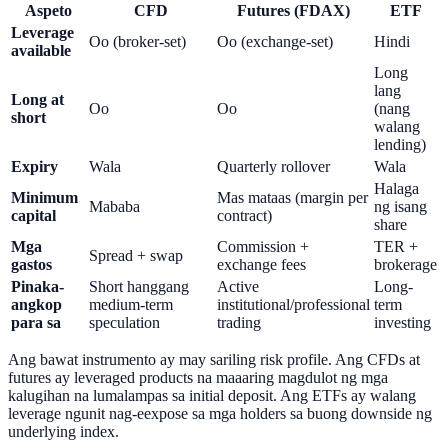
Aspeto
CFD
Futures (FDAX)
ETF
Leverage
Oo (broker-set)
Oo (exchange-set)
Hindi
available
Long
lang
Long at
Oo
Oo
(nang
short
walang
lending)
Expiry
Wala
Quarterly rollover
Wala
Halaga
Minimum
Mas mataas (margin per
Mababa
ng isang
capital
contract)
share
Mga
Commission +
TER +
Spread + swap
gastos
exchange fees
brokerage
Pinaka-
Short hanggang
Active
Long-
angkop
medium-term
institutional/professional
term
para sa
speculation
trading
investing
Ang bawat instrumento ay may sariling risk profile. Ang CFDs at
futures ay leveraged products na maaaring magdulot ng mga
kalugihan na lumalampas sa initial deposit. Ang ETFs ay walang
leverage ngunit nag-eexpose sa mga holders sa buong downside ng
underlying index.