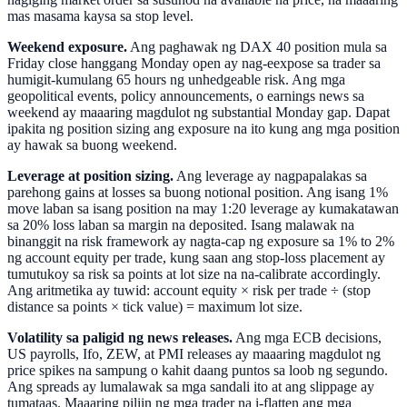
mas masama kaysa sa stop level.
Weekend exposure.
Ang paghawak ng DAX 40 position mula sa
Friday close hanggang Monday open ay nag-eexpose sa trader sa
humigit-kumulang 65 hours ng unhedgeable risk. Ang mga
geopolitical events, policy announcements, o earnings news sa
weekend ay maaaring magdulot ng substantial Monday gap. Dapat
ipakita ng position sizing ang exposure na ito kung ang mga position
ay hawak sa buong weekend.
Leverage at position sizing.
Ang leverage ay nagpapalakas sa
parehong gains at losses sa buong notional position. Ang isang 1%
move laban sa isang position na may 1:20 leverage ay kumakatawan
sa 20% loss laban sa margin na deposited. Isang malawak na
binanggit na risk framework ay nagta-cap ng exposure sa 1% to 2%
ng account equity per trade, kung saan ang stop-loss placement ay
tumutukoy sa risk sa points at lot size na na-calibrate accordingly.
Ang aritmetika ay tuwid: account equity × risk per trade ÷ (stop
distance sa points × tick value) = maximum lot size.
Volatility sa paligid ng news releases.
Ang mga ECB decisions,
US payrolls, Ifo, ZEW, at PMI releases ay maaaring magdulot ng
price spikes na sampung o kahit daang puntos sa loob ng segundo.
Ang spreads ay lumalawak sa mga sandali ito at ang slippage ay
tumataas. Maaaring piliin ng mga trader na i-flatten ang mga