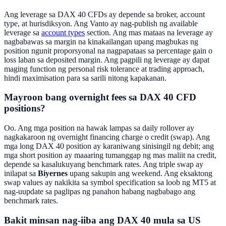
Ang leverage sa DAX 40 CFDs ay depende sa broker, account
type, at hurisdiksyon. Ang Vanto ay nag-publish ng available
leverage sa
account types
section. Ang mas mataas na leverage ay
nagbabawas sa margin na kinakailangan upang magbukas ng
position ngunit proporsyonal na nagpapataas sa percentage gain o
loss laban sa deposited margin. Ang pagpili ng leverage ay dapat
maging function ng personal risk tolerance at trading approach,
hindi maximisation para sa sarili nitong kapakanan.
Mayroon bang overnight fees sa DAX 40 CFD
positions?
Oo. Ang mga position na hawak lampas sa daily rollover ay
nagkakaroon ng overnight financing charge o credit (swap). Ang
mga long DAX 40 position ay karaniwang sinisingil ng debit; ang
mga short position ay maaaring tumanggap ng mas maliit na credit,
depende sa kasalukuyang benchmark rates. Ang triple swap ay
inilapat sa
Biyernes
upang sakupin ang weekend. Ang eksaktong
swap values ay nakikita sa symbol specification sa loob ng MT5 at
nag-uupdate sa paglipas ng panahon habang nagbabago ang
benchmark rates.
Bakit minsan nag-iiba ang DAX 40 mula sa US