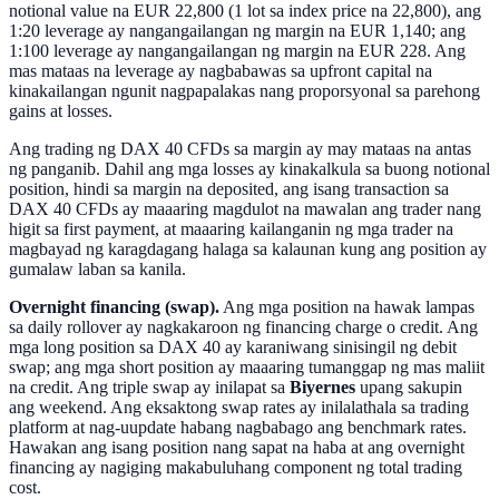
notional value na EUR 22,800 (1 lot sa index price na 22,800), ang
1:20 leverage ay nangangailangan ng margin na EUR 1,140; ang
1:100 leverage ay nangangailangan ng margin na EUR 228. Ang
mas mataas na leverage ay nagbabawas sa upfront capital na
kinakailangan ngunit nagpapalakas nang proporsyonal sa parehong
gains at losses.
Ang trading ng DAX 40 CFDs sa margin ay may mataas na antas
ng panganib. Dahil ang mga losses ay kinakalkula sa buong notional
position, hindi sa margin na deposited, ang isang transaction sa
DAX 40 CFDs ay maaaring magdulot na mawalan ang trader nang
higit sa first payment, at maaaring kailanganin ng mga trader na
magbayad ng karagdagang halaga sa kalaunan kung ang position ay
gumalaw laban sa kanila.
Overnight financing (swap).
Ang mga position na hawak lampas
sa daily rollover ay nagkakaroon ng financing charge o credit. Ang
mga long position sa DAX 40 ay karaniwang sinisingil ng debit
swap; ang mga short position ay maaaring tumanggap ng mas maliit
na credit. Ang triple swap ay inilapat sa
Biyernes
upang sakupin
ang weekend. Ang eksaktong swap rates ay inilalathala sa trading
platform at nag-uupdate habang nagbabago ang benchmark rates.
Hawakan ang isang position nang sapat na haba at ang overnight
financing ay nagiging makabuluhang component ng total trading
cost.