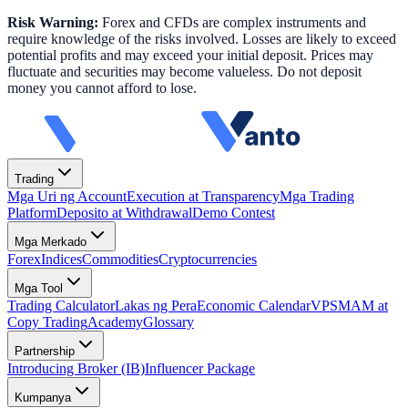
Risk Warning:
Forex and CFDs are complex instruments and
require knowledge of the risks involved. Losses are likely to exceed
potential profits and may exceed your initial deposit. Prices may
fluctuate and securities may become valueless. Do not deposit
money you cannot afford to lose.
Trading
Mga Uri ng Account
Execution at Transparency
Mga Trading
Platform
Deposito at Withdrawal
Demo Contest
Mga Merkado
Forex
Indices
Commodities
Cryptocurrencies
Mga Tool
Trading Calculator
Lakas ng Pera
Economic Calendar
VPS
MAM at
Copy Trading
Academy
Glossary
Partnership
Introducing Broker (IB)
Influencer Package
Kumpanya