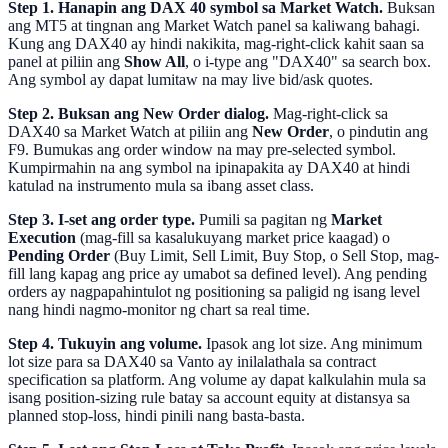
Step 1. Hanapin ang DAX 40 symbol sa Market Watch.
Buksan
ang MT5 at tingnan ang Market Watch panel sa kaliwang bahagi.
Kung ang DAX40 ay hindi nakikita, mag-right-click kahit saan sa
panel at piliin ang
Show All
, o i-type ang "DAX40" sa search box.
Ang symbol ay dapat lumitaw na may live bid/ask quotes.
Step 2. Buksan ang New Order dialog.
Mag-right-click sa
DAX40 sa Market Watch at piliin ang
New Order
, o pindutin ang
F9. Bumukas ang order window na may pre-selected symbol.
Kumpirmahin na ang symbol na ipinapakita ay DAX40 at hindi
katulad na instrumento mula sa ibang asset class.
Step 3. I-set ang order type.
Pumili sa pagitan ng
Market
Execution
(mag-fill sa kasalukuyang market price kaagad) o
Pending Order
(Buy Limit, Sell Limit, Buy Stop, o Sell Stop, mag-
fill lang kapag ang price ay umabot sa defined level). Ang pending
orders ay nagpapahintulot ng positioning sa paligid ng isang level
nang hindi nagmo-monitor ng chart sa real time.
Step 4. Tukuyin ang volume.
Ipasok ang lot size. Ang minimum
lot size para sa DAX40 sa Vanto ay inilalathala sa contract
specification sa platform. Ang volume ay dapat kalkulahin mula sa
isang position-sizing rule batay sa account equity at distansya sa
planned stop-loss, hindi pinili nang basta-basta.