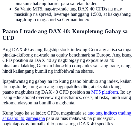
pinakamababang barrier para sa retail trader.
Sa Vanto MT5, nag-tre-trade ang DAX 40 CFDs na may
masisikip na spread, leverage hanggang 1:500, at kakayahang
mag-long o mag-short sa German index.
Paano I-trade ang DAX 40: Kumpletong Gabay sa
CFD
Ang DAX 40 ay ang flagship stock index ng Germany at isa sa mga
pinaka-aktibong na-trade na equity benchmark sa Europe. Ang isang
CFD position sa DAX 40 ay nagbibigay ng exposure sa 40
pinakamalalaking German blue-chip companies sa isang trade, nang
hindi kailangang bumili ng indibidwal na shares.
Ipapaliwanag ng gabay na ito kung paano binubuo ang index, kailan
ito nag-trade, kung ano ang nagpapakilos dito, at eksakto kung
paano magbukas ng DAX 40 CFD position sa
MT5 platform
. Ito ay
isang educational overview ng mechanics, costs, at risks, hindi isang
rekomendasyon na bumili o magbenta.
Kung bago ka sa index CFDs, magsimula sa
ano ang indices trading
at paano ito gumagana
para sa mas malawak na pundasyon,
pagkatapos ay bumalik dito para sa mga DAX 40 specifics.