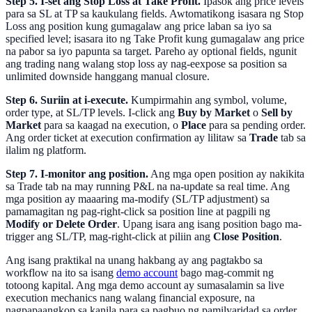
Step 5. I-set ang Stop Loss at Take Profit.
Ipasok ang price levels
para sa SL at TP sa kaukulang fields. Awtomatikong isasara ng Stop
Loss ang position kung gumagalaw ang price laban sa iyo sa
specified level; isasara ito ng Take Profit kung gumagalaw ang price
na pabor sa iyo papunta sa target. Pareho ay optional fields, ngunit
ang trading nang walang stop loss ay nag-eexpose sa position sa
unlimited downside hanggang manual closure.
Step 6. Suriin at i-execute.
Kumpirmahin ang symbol, volume,
order type, at SL/TP levels. I-click ang
Buy by Market
o
Sell by
Market
para sa kaagad na execution, o
Place
para sa pending order.
Ang order ticket at execution confirmation ay lilitaw sa
Trade
tab sa
ilalim ng platform.
Step 7. I-monitor ang position.
Ang mga open position ay nakikita
sa Trade tab na may running P&L na na-update sa real time. Ang
mga position ay maaaring ma-modify (SL/TP adjustment) sa
pamamagitan ng pag-right-click sa position line at pagpili ng
Modify or Delete Order
. Upang isara ang isang position bago ma-
trigger ang SL/TP, mag-right-click at piliin ang
Close Position
.
Ang isang praktikal na unang hakbang ay ang pagtakbo sa
workflow na ito sa isang
demo account
bago mag-commit ng
totoong kapital. Ang mga demo account ay sumasalamin sa live
execution mechanics nang walang financial exposure, na
nagpapaangkop sa kanila para sa pagbuo ng pamilyaridad sa order