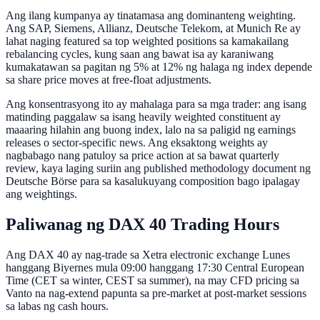
Ang ilang kumpanya ay tinatamasa ang dominanteng weighting.
Ang SAP, Siemens, Allianz, Deutsche Telekom, at Munich Re ay
lahat naging featured sa top weighted positions sa kamakailang
rebalancing cycles, kung saan ang bawat isa ay karaniwang
kumakatawan sa pagitan ng 5% at 12% ng halaga ng index depende
sa share price moves at free-float adjustments.
Ang konsentrasyong ito ay mahalaga para sa mga trader: ang isang
matinding paggalaw sa isang heavily weighted constituent ay
maaaring hilahin ang buong index, lalo na sa paligid ng earnings
releases o sector-specific news. Ang eksaktong weights ay
nagbabago nang patuloy sa price action at sa bawat quarterly
review, kaya laging suriin ang published methodology document ng
Deutsche Börse para sa kasalukuyang composition bago ipalagay
ang weightings.
Paliwanag ng DAX 40 Trading Hours
Ang DAX 40 ay nag-trade sa Xetra electronic exchange Lunes
hanggang Biyernes mula 09:00 hanggang 17:30 Central European
Time (CET sa winter, CEST sa summer), na may CFD pricing sa
Vanto na nag-extend papunta sa pre-market at post-market sessions
sa labas ng cash hours.