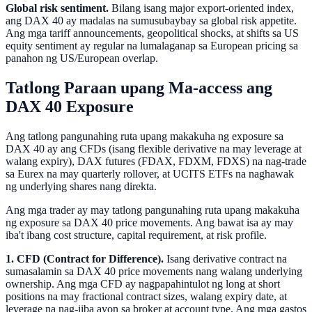
Global risk sentiment.
Bilang isang major export-oriented index,
ang DAX 40 ay madalas na sumusubaybay sa global risk appetite.
Ang mga tariff announcements, geopolitical shocks, at shifts sa US
equity sentiment ay regular na lumalaganap sa European pricing sa
panahon ng US/European overlap.
Tatlong Paraan upang Ma-access ang
DAX 40 Exposure
Ang tatlong pangunahing ruta upang makakuha ng exposure sa
DAX 40 ay ang CFDs (isang flexible derivative na may leverage at
walang expiry), DAX futures (FDAX, FDXM, FDXS) na nag-trade
sa Eurex na may quarterly rollover, at UCITS ETFs na naghawak
ng underlying shares nang direkta.
Ang mga trader ay may tatlong pangunahing ruta upang makakuha
ng exposure sa DAX 40 price movements. Ang bawat isa ay may
iba't ibang cost structure, capital requirement, at risk profile.
1. CFD (Contract for Difference).
Isang derivative contract na
sumasalamin sa DAX 40 price movements nang walang underlying
ownership. Ang mga CFD ay nagpapahintulot ng long at short
positions na may fractional contract sizes, walang expiry date, at
leverage na nag-iiba ayon sa broker at account type. Ang mga gastos