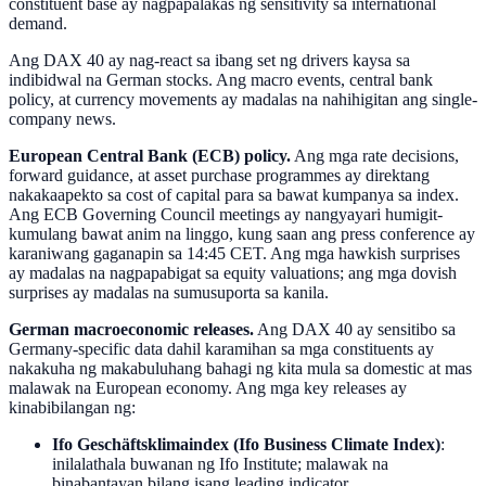
constituent base ay nagpapalakas ng sensitivity sa international
demand.
Ang DAX 40 ay nag-react sa ibang set ng drivers kaysa sa
indibidwal na German stocks. Ang macro events, central bank
policy, at currency movements ay madalas na nahihigitan ang single-
company news.
European Central Bank (ECB) policy.
Ang mga rate decisions,
forward guidance, at asset purchase programmes ay direktang
nakakaapekto sa cost of capital para sa bawat kumpanya sa index.
Ang ECB Governing Council meetings ay nangyayari humigit-
kumulang bawat anim na linggo, kung saan ang press conference ay
karaniwang gaganapin sa 14:45 CET. Ang mga hawkish surprises
ay madalas na nagpapabigat sa equity valuations; ang mga dovish
surprises ay madalas na sumusuporta sa kanila.
German macroeconomic releases.
Ang DAX 40 ay sensitibo sa
Germany-specific data dahil karamihan sa mga constituents ay
nakakuha ng makabuluhang bahagi ng kita mula sa domestic at mas
malawak na European economy. Ang mga key releases ay
kinabibilangan ng:
Ifo Geschäftsklimaindex (Ifo Business Climate Index)
:
inilalathala buwanan ng Ifo Institute; malawak na
binabantayan bilang isang leading indicator