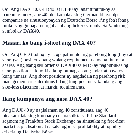
Oo. Ang DAX 40, GER40, at DE40 ay lahat tumutukoy sa
parehong index, ang 40 pinakamalalaking German blue-chip
companies na sinusubaybayan ng Deutsche Börse. Ang iba't ibang
brokers ay gumagamit ng iba't ibang ticker symbols. Sa Vanto ang
symbol ay
DAX40
.
Maaari ko bang i-short ang DAX 40?
Oo. Ang CFD trading ay nagpapahintulot ng parehong long (buy) at
short (sell) positions nang walang requirement na manghiram ng
shares. Ang isang sell order sa DAX40 sa MT5 ay nagbubukas ng
short position na kumikita kung bumagsak ang index at nawawala
kung tumaas. Ang short positions ay nagdadala ng parehong risk-
management considerations bilang long positions, kabilang ang
stop-loss placement at margin requirements.
Ilang kumpanya ang nasa DAX 40?
Ang DAX 40 ay naglalaman ng 40 constituents, ang 40
pinakamalalaking kumpanya na nakalista sa Prime Standard
segment ng Frankfurt Stock Exchange na sinusukat ng free-float
market capitalisation at nakakatugon sa profitability at liquidity
criteria ng Deutsche Börse.