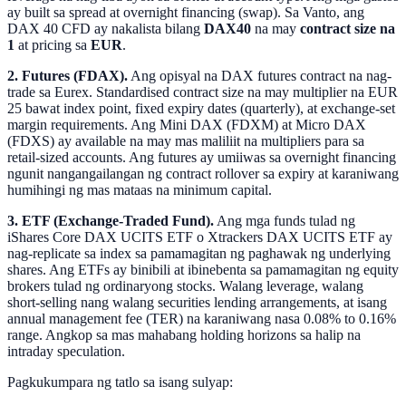
ay built sa spread at overnight financing (swap). Sa Vanto, ang
DAX 40 CFD ay nakalista bilang
DAX40
na may
contract size na
1
at pricing sa
EUR
.
2. Futures (FDAX).
Ang opisyal na DAX futures contract na nag-
trade sa Eurex. Standardised contract size na may multiplier na EUR
25 bawat index point, fixed expiry dates (quarterly), at exchange-set
margin requirements. Ang Mini DAX (FDXM) at Micro DAX
(FDXS) ay available na may mas maliliit na multipliers para sa
retail-sized accounts. Ang futures ay umiiwas sa overnight financing
ngunit nangangailangan ng contract rollover sa expiry at karaniwang
humihingi ng mas mataas na minimum capital.
3. ETF (Exchange-Traded Fund).
Ang mga funds tulad ng
iShares Core DAX UCITS ETF o Xtrackers DAX UCITS ETF ay
nag-replicate sa index sa pamamagitan ng paghawak ng underlying
shares. Ang ETFs ay binibili at ibinebenta sa pamamagitan ng equity
brokers tulad ng ordinaryong stocks. Walang leverage, walang
short-selling nang walang securities lending arrangements, at isang
annual management fee (TER) na karaniwang nasa 0.08% to 0.16%
range. Angkop sa mas mahabang holding horizons sa halip na
intraday speculation.
Pagkukumpara ng tatlo sa isang sulyap: