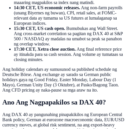
maaaring magpakilos sa index nang matindi.
14:30 CET, US economic releases.
Ang non-farm payrolls
(unang Biyernes ng buwan), CPI, retail sales, at FOMC-
relevant data ay tumama sa US futures at lumalaganap sa
European indices.
15:30 CET, US cash open.
Bumubukas ang Wall Street.
Ang cross-market correlation sa pagitan ng DAX 40 at S&P
500 / NASDAQ ay madalas na umabot sa peak sa panahon
ng overlap window.
17:30 CET, Xetra close auction.
Ang final reference price
ay itinakda para sa cash session. Ang volume ay tumataas sa
closing minutes.
Ang holiday calendars ay sumusunod sa published schedule ng
Deutsche Börse. Ang exchange ay sarado sa German public
holidays gaya ng Good Friday, Easter Monday, Labour Day (1
Mayo), German Unity Day (3 Oktubre), at Pasko/Bagong Taon.
Ang CFD pricing ay naka-pause sa mga araw na ito.
Ano Ang Nagpapakilos sa DAX 40?
Ang DAX 40 ay pangunahing pinapakikilos ng European Central
Bank policy, German at eurozone macroeconomic data, EUR/USD
currency moves, at global risk sentiment, na ang export-heavy