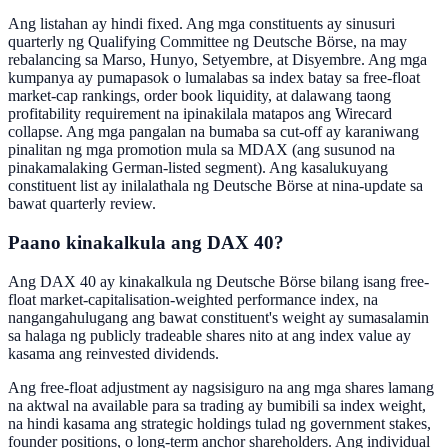
Ang listahan ay hindi fixed. Ang mga constituents ay sinusuri
quarterly ng Qualifying Committee ng Deutsche Börse, na may
rebalancing sa Marso, Hunyo, Setyembre, at Disyembre. Ang mga
kumpanya ay pumapasok o lumalabas sa index batay sa free-float
market-cap rankings, order book liquidity, at dalawang taong
profitability requirement na ipinakilala matapos ang Wirecard
collapse. Ang mga pangalan na bumaba sa cut-off ay karaniwang
pinalitan ng mga promotion mula sa MDAX (ang susunod na
pinakamalaking German-listed segment). Ang kasalukuyang
constituent list ay inilalathala ng Deutsche Börse at nina-update sa
bawat quarterly review.
Paano kinakalkula ang DAX 40?
Ang DAX 40 ay kinakalkula ng Deutsche Börse bilang isang free-
float market-capitalisation-weighted performance index, na
nangangahulugang ang bawat constituent's weight ay sumasalamin
sa halaga ng publicly tradeable shares nito at ang index value ay
kasama ang reinvested dividends.
Ang free-float adjustment ay nagsisiguro na ang mga shares lamang
na aktwal na available para sa trading ay bumibili sa index weight,
na hindi kasama ang strategic holdings tulad ng government stakes,
founder positions, o long-term anchor shareholders. Ang individual