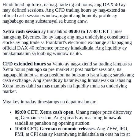
Hindi tulad ng forex, na nag-trade ng 24 hours, ang DAX 40 ay
may defined sessions. Ang CFD trading hours ay nag-extend sa
official cash session window, ngunit ang liquidity profile ay
nagbabago nang substansyal sa buong araw.
Xetra cash session
ay tumatakbo
09:00 to 17:30 CET
Lunes
hanggang Biyernes. Ito ay kapag ang mga underlying constituent
stocks ay nag-trade sa Frankfurt's electronic exchange at kapag ang
official DAX 40 reference price ay kinakalkula. Ang liquidity ay
pinakamalalim sa loob ng window na ito.
CFD extended hours
sa Vanto ay nag-extend sa trading lampas sa
Xetra hours patungo sa pre-market at post-market sessions, na
nagpapahintulot sa mga position na buksan o isara kapag sarado ang
cash exchange. Ang spreads ay karaniwang lumalawak sa labas ng
Xetra hours dahil sa mas manipis na liquidity mula sa underlying
market.
Mga key intraday timestamps na dapat malaman:
09:00 CET, Xetra cash open.
Unang major price discovery
ng German session. Ang spreads ay maaaring lumawak
sandali sa panahon ng opening auction.
10:00 CET, German economic releases.
Ang ZEW, IFO,
PMI, at CPI data ay karaniwang inilalathala sa oras na ito at