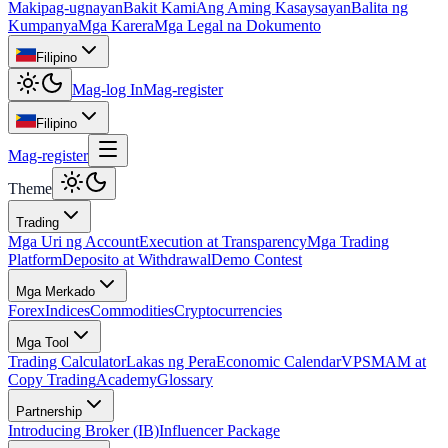
Makipag-ugnayan
Bakit Kami
Ang Aming Kasaysayan
Balita ng
Kumpanya
Mga Karera
Mga Legal na Dokumento
Filipino
Mag-log In
Mag-register
Filipino
Mag-register
Theme
Trading
Mga Uri ng Account
Execution at Transparency
Mga Trading
Platform
Deposito at Withdrawal
Demo Contest
Mga Merkado
Forex
Indices
Commodities
Cryptocurrencies
Mga Tool
Trading Calculator
Lakas ng Pera
Economic Calendar
VPS
MAM at
Copy Trading
Academy
Glossary
Partnership
Introducing Broker (IB)
Influencer Package