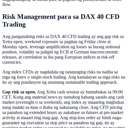
flow.
Risk Management para sa DAX 40 CFD
Trading
Ang pangunahing risks sa DAX 40 CFD trading ay ang gap risk sa
Xetra open, weekend exposure sa pagitan ng Friday close at
Monday open, leverage amplification ng losses sa buong notional
position, volatility sa paligid ng ECB at German macroeconomic
releases, at correlation sa iba pang European indices at risk-off
currencies.
Ang index CFDs ay nagdadala ng natatanging risks na naiiba sa
mga ng forex o single-stock trading. Ang kamalayan sa mga risks na
ito ay ang pundasyon ng anumang sustainable trading approach.
Gap risk sa open.
Ang Xetra cash session ay bumubukas sa 09:00
CET. Kung ang material news ay sumabog habang sarado ang cash
market (overnight o sa weekend), ang index ay maaaring magbukas
nang malaki sa itaas o ibaba ng nakaraang close. Ang CFD pricing
sa panahon ng extended hours ay nakabase sa futures at pre-market
activity at maaari ring mag-gap. Ang stop-loss order ay hindi naga-
guarantee ng execution sa stop price sa panahon ng gap, ito ay
nagiging market order sa susunod na available na price, na maaaring