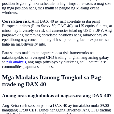
position bago ang naka-schedule na high-impact releases o mag-size
ng mga position nang mas maliit sa paligid ng kilalang event
windows.
Correlation risk.
Ang DAX 40 ay nag-correlate sa iba pang
European indices (Euro Stoxx 50, CAC 40), sa US equity futures, at
minsan ay inversely sa risk-off currencies tulad ng USD at JPY. Ang
paghawak ng maraming correlated positions nang sabay-sabay ay
epektibong nag-concentrate ng risk sa parehong factor exposure sa
halip na mag-diversify nito.
Para sa mas malalim na pagtratrato sa risk frameworks na
nakakaapekto sa leveraged CFD trading, tingnan ang aming gabay
sa
risk analysis
, ang mga prinsipyo ay direktang naililipat mula sa
commodities papunta sa indices.
Mga Madalas Itanong Tungkol sa Pag-
trade ng DAX 40
Anong oras nagbubukas at nagsasara ang DAX 40?
Ang Xetra cash session para sa DAX 40 ay tumatakbo mula 09:00
hanggang 17:30 CET, Lunes hanggang Biyernes. Ang CFD trading