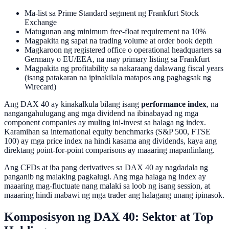
Ma-list sa Prime Standard segment ng Frankfurt Stock
Exchange
Matugunan ang minimum free-float requirement na 10%
Magpakita ng sapat na trading volume at order book depth
Magkaroon ng registered office o operational headquarters sa
Germany o EU/EEA, na may primary listing sa Frankfurt
Magpakita ng profitability sa nakaraang dalawang fiscal years
(isang patakaran na ipinakilala matapos ang pagbagsak ng
Wirecard)
Ang DAX 40 ay kinakalkula bilang isang
performance index
, na
nangangahulugang ang mga dividend na ibinabayad ng mga
component companies ay muling ini-invest sa halaga ng index.
Karamihan sa international equity benchmarks (S&P 500, FTSE
100) ay mga price index na hindi kasama ang dividends, kaya ang
direktang point-for-point comparisons ay maaaring mapanlinlang.
Ang CFDs at iba pang derivatives sa DAX 40 ay nagdadala ng
panganib ng malaking pagkalugi. Ang mga halaga ng index ay
maaaring mag-fluctuate nang malaki sa loob ng isang session, at
maaaring hindi mabawi ng mga trader ang halagang unang ipinasok.
Komposisyon ng DAX 40: Sektor at Top