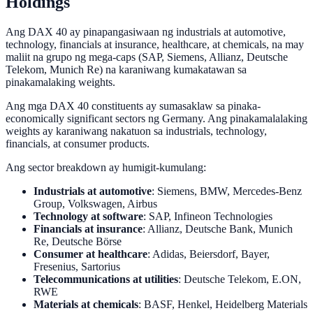
Holdings
Ang DAX 40 ay pinapangasiwaan ng industrials at automotive,
technology, financials at insurance, healthcare, at chemicals, na may
maliit na grupo ng mega-caps (SAP, Siemens, Allianz, Deutsche
Telekom, Munich Re) na karaniwang kumakatawan sa
pinakamalaking weights.
Ang mga DAX 40 constituents ay sumasaklaw sa pinaka-
economically significant sectors ng Germany. Ang pinakamalalaking
weights ay karaniwang nakatuon sa industrials, technology,
financials, at consumer products.
Ang sector breakdown ay humigit-kumulang:
Industrials at automotive
: Siemens, BMW, Mercedes-Benz
Group, Volkswagen, Airbus
Technology at software
: SAP, Infineon Technologies
Financials at insurance
: Allianz, Deutsche Bank, Munich
Re, Deutsche Börse
Consumer at healthcare
: Adidas, Beiersdorf, Bayer,
Fresenius, Sartorius
Telecommunications at utilities
: Deutsche Telekom, E.ON,
RWE
Materials at chemicals
: BASF, Henkel, Heidelberg Materials