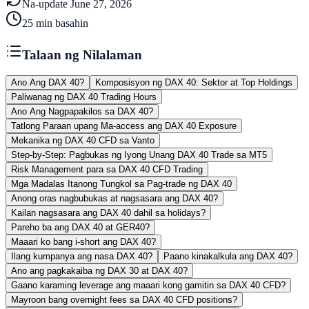
Na-update
June 27, 2026
25
min basahin
Talaan ng Nilalaman
Ano Ang DAX 40?
Komposisyon ng DAX 40: Sektor at Top Holdings
Paliwanag ng DAX 40 Trading Hours
Ano Ang Nagpapakilos sa DAX 40?
Tatlong Paraan upang Ma-access ang DAX 40 Exposure
Mekanika ng DAX 40 CFD sa Vanto
Step-by-Step: Pagbukas ng Iyong Unang DAX 40 Trade sa MT5
Risk Management para sa DAX 40 CFD Trading
Mga Madalas Itanong Tungkol sa Pag-trade ng DAX 40
Anong oras nagbubukas at nagsasara ang DAX 40?
Kailan nagsasara ang DAX 40 dahil sa holidays?
Pareho ba ang DAX 40 at GER40?
Maaari ko bang i-short ang DAX 40?
Ilang kumpanya ang nasa DAX 40?
Paano kinakalkula ang DAX 40?
Ano ang pagkakaiba ng DAX 30 at DAX 40?
Gaano karaming leverage ang maaari kong gamitin sa DAX 40 CFD?
Mayroon bang overnight fees sa DAX 40 CFD positions?