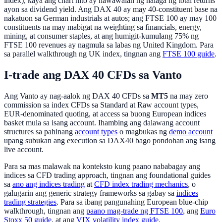
index), kaya ang chart nito ay nawawalan ng halaga ng total returns
ayon sa dividend yield. Ang DAX 40 ay may 40-constituent base na
nakatuon sa German industrials at autos; ang FTSE 100 ay may 100
constituents na may mabigat na weighting sa financials, energy,
mining, at consumer staples, at ang humigit-kumulang 75% ng
FTSE 100 revenues ay nagmula sa labas ng United Kingdom. Para
sa parallel walkthrough ng UK index, tingnan ang
FTSE 100 guide
.
I-trade ang DAX 40 CFDs sa Vanto
Ang Vanto ay nag-aalok ng DAX 40 CFDs sa
MT5
na may zero
commission sa index CFDs sa Standard at Raw account types,
EUR-denominated quoting, at access sa buong European indices
basket mula sa isang account. Ihambing ang dalawang account
structures sa pahinang
account types
o magbukas ng
demo account
upang subukan ang execution sa DAX40 bago pondohan ang isang
live account.
Para sa mas malawak na konteksto kung paano nababagay ang
indices sa CFD trading approach, tingnan ang foundational guides
sa
ano ang indices trading
at
CFD index trading mechanics
, o
galugarin ang generic strategy frameworks sa gabay sa
indices
trading strategies
. Para sa ibang pangunahing European blue-chip
walkthrough, tingnan ang
paano mag-trade ng FTSE 100
, ang
Euro
Stoxx 50 guide
, at ang
VIX volatility index guide
.