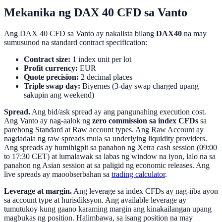
Mekanika ng DAX 40 CFD sa Vanto
Ang DAX 40 CFD sa Vanto ay nakalista bilang
DAX40
na may
sumusunod na standard contract specification:
Contract size:
1 index unit per lot
Profit currency:
EUR
Quote precision:
2 decimal places
Triple swap day:
Biyernes (3-day swap charged upang
sakupin ang weekend)
Spread.
Ang bid/ask spread ay ang pangunahing execution cost.
Ang Vanto ay nag-aalok ng
zero commission sa index CFDs
sa
parehong Standard at Raw account types. Ang Raw Account ay
nagdadala ng raw spreads mula sa underlying liquidity providers.
Ang spreads ay humihigpit sa panahon ng Xetra cash session (09:00
to 17:30 CET) at lumalawak sa labas ng window na iyon, lalo na sa
panahon ng Asian session at sa paligid ng economic releases. Ang
live spreads ay maoobserbahan sa
trading calculator
.
Leverage at margin.
Ang leverage sa index CFDs ay nag-iiba ayon
sa account type at hurisdiksyon. Ang available leverage ay
tumutukoy kung gaano karaming margin ang kinakailangan upang
magbukas ng position. Halimbawa, sa isang position na may