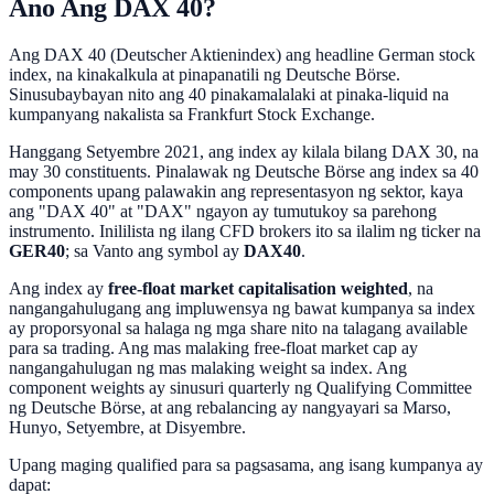
Ano Ang DAX 40?
Ang DAX 40 (Deutscher Aktienindex) ang headline German stock
index, na kinakalkula at pinapanatili ng Deutsche Börse.
Sinusubaybayan nito ang 40 pinakamalalaki at pinaka-liquid na
kumpanyang nakalista sa Frankfurt Stock Exchange.
Hanggang Setyembre 2021, ang index ay kilala bilang DAX 30, na
may 30 constituents. Pinalawak ng Deutsche Börse ang index sa 40
components upang palawakin ang representasyon ng sektor, kaya
ang "DAX 40" at "DAX" ngayon ay tumutukoy sa parehong
instrumento. Inililista ng ilang CFD brokers ito sa ilalim ng ticker na
GER40
; sa Vanto ang symbol ay
DAX40
.
Ang index ay
free-float market capitalisation weighted
, na
nangangahulugang ang impluwensya ng bawat kumpanya sa index
ay proporsyonal sa halaga ng mga share nito na talagang available
para sa trading. Ang mas malaking free-float market cap ay
nangangahulugan ng mas malaking weight sa index. Ang
component weights ay sinusuri quarterly ng Qualifying Committee
ng Deutsche Börse, at ang rebalancing ay nangyayari sa Marso,
Hunyo, Setyembre, at Disyembre.
Upang maging qualified para sa pagsasama, ang isang kumpanya ay
dapat: