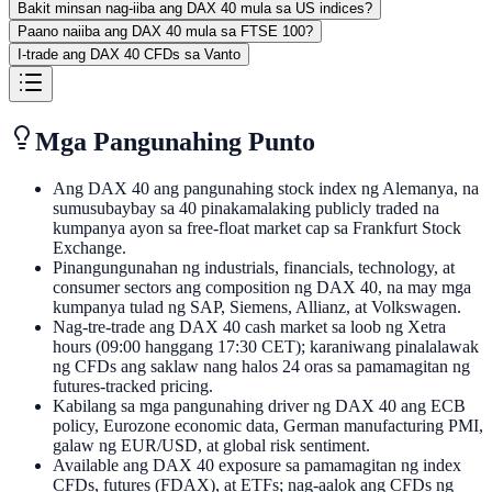
Bakit minsan nag-iiba ang DAX 40 mula sa US indices?
Paano naiiba ang DAX 40 mula sa FTSE 100?
I-trade ang DAX 40 CFDs sa Vanto
Mga Pangunahing Punto
Ang DAX 40 ang pangunahing stock index ng Alemanya, na
sumusubaybay sa 40 pinakamalaking publicly traded na
kumpanya ayon sa free-float market cap sa Frankfurt Stock
Exchange.
Pinangungunahan ng industrials, financials, technology, at
consumer sectors ang composition ng DAX 40, na may mga
kumpanya tulad ng SAP, Siemens, Allianz, at Volkswagen.
Nag-tre-trade ang DAX 40 cash market sa loob ng Xetra
hours (09:00 hanggang 17:30 CET); karaniwang pinalalawak
ng CFDs ang saklaw nang halos 24 oras sa pamamagitan ng
futures-tracked pricing.
Kabilang sa mga pangunahing driver ng DAX 40 ang ECB
policy, Eurozone economic data, German manufacturing PMI,
galaw ng EUR/USD, at global risk sentiment.
Available ang DAX 40 exposure sa pamamagitan ng index
CFDs, futures (FDAX), at ETFs; nag-aalok ang CFDs ng