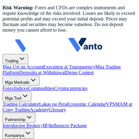
Risk Warning:
Forex and CFDs are complex instruments and
require knowledge of the risks involved. Losses are likely to exceed
potential profits and may exceed your initial deposit. Prices may
fluctuate and securities may become valueless. Do not deposit
money you cannot afford to lose.
Trading
Mga Uri ng Account
Execution at Transparency
Mga Trading
Platform
Deposito at Withdrawal
Demo Contest
Mga Merkado
Forex
Indices
Commodities
Cryptocurrencies
Mga Tool
Trading Calculator
Lakas ng Pera
Economic Calendar
VPS
MAM at
Copy Trading
Academy
Glossary
Partnership
Introducing Broker (IB)
Influencer Package
Kumpanya