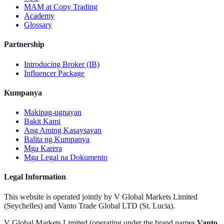
MAM at Copy Trading
Academy
Glossary
Partnership
Introducing Broker (IB)
Influencer Package
Kumpanya
Makipag-ugnayan
Bakit Kami
Ang Aming Kasaysayan
Balita ng Kumpanya
Mga Karera
Mga Legal na Dokumento
Legal Information
This website is operated jointly by V Global Markets Limited
(Seychelles) and Vanto Trade Global LTD (St. Lucia).
V Global Markets Limited (operating under the brand names
Vanto