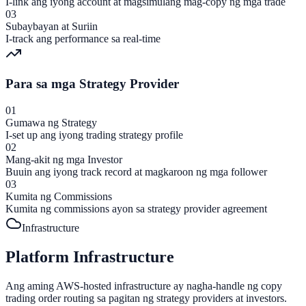
I-link ang iyong account at magsimulang mag-copy ng mga trade
03
Subaybayan at Suriin
I-track ang performance sa real-time
Para sa mga Strategy Provider
01
Gumawa ng Strategy
I-set up ang iyong trading strategy profile
02
Mang-akit ng mga Investor
Buuin ang iyong track record at magkaroon ng mga follower
03
Kumita ng Commissions
Kumita ng commissions ayon sa strategy provider agreement
Infrastructure
Platform Infrastructure
Ang aming AWS-hosted infrastructure ay nagha-handle ng copy
trading order routing sa pagitan ng strategy providers at investors.