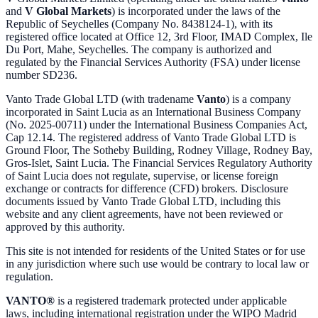
and
V Global Markets
) is incorporated under the laws of the
Republic of Seychelles (Company No. 8438124-1), with its
registered office located at Office 12, 3rd Floor, IMAD Complex, Ile
Du Port, Mahe, Seychelles. The company is authorized and
regulated by the Financial Services Authority (FSA) under license
number SD236.
Vanto Trade Global LTD (with tradename
Vanto
) is a company
incorporated in Saint Lucia as an International Business Company
(No. 2025-00711) under the International Business Companies Act,
Cap 12.14. The registered address of Vanto Trade Global LTD is
Ground Floor, The Sotheby Building, Rodney Village, Rodney Bay,
Gros-Islet, Saint Lucia. The Financial Services Regulatory Authority
of Saint Lucia does not regulate, supervise, or license foreign
exchange or contracts for difference (CFD) brokers. Disclosure
documents issued by Vanto Trade Global LTD, including this
website and any client agreements, have not been reviewed or
approved by this authority.
This site is not intended for residents of the United States or for use
in any jurisdiction where such use would be contrary to local law or
regulation.
VANTO®
is a registered trademark protected under applicable
laws, including international registration under the WIPO Madrid