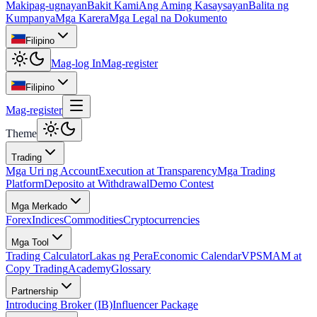
Makipag-ugnayan
Bakit Kami
Ang Aming Kasaysayan
Balita ng
Kumpanya
Mga Karera
Mga Legal na Dokumento
Filipino
Mag-log In
Mag-register
Filipino
Mag-register
Theme
Trading
Mga Uri ng Account
Execution at Transparency
Mga Trading
Platform
Deposito at Withdrawal
Demo Contest
Mga Merkado
Forex
Indices
Commodities
Cryptocurrencies
Mga Tool
Trading Calculator
Lakas ng Pera
Economic Calendar
VPS
MAM at
Copy Trading
Academy
Glossary
Partnership
Introducing Broker (IB)
Influencer Package