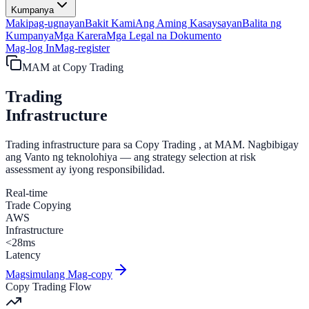
Kumpanya
Makipag-ugnayan
Bakit Kami
Ang Aming Kasaysayan
Balita ng
Kumpanya
Mga Karera
Mga Legal na Dokumento
Mag-log In
Mag-register
MAM at Copy Trading
Trading
Infrastructure
Trading infrastructure para sa
Copy Trading
,
at MAM
. Nagbibigay
ang Vanto ng teknolohiya — ang strategy selection at risk
assessment ay iyong responsibilidad.
Real-time
Trade Copying
AWS
Infrastructure
<28ms
Latency
Magsimulang Mag-copy
Copy Trading Flow