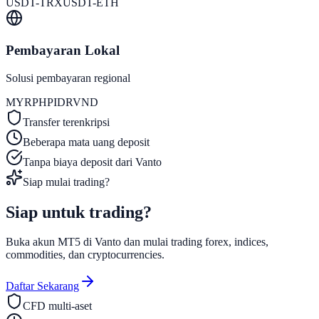
USDT-TRX
USDT-ETH
Pembayaran Lokal
Solusi pembayaran regional
MYR
PHP
IDR
VND
Transfer terenkripsi
Beberapa mata uang deposit
Tanpa biaya deposit dari Vanto
Siap mulai trading?
Siap untuk
trading?
Buka akun MT5 di Vanto dan mulai trading forex, indices,
commodities, dan cryptocurrencies.
Daftar Sekarang
CFD multi-aset