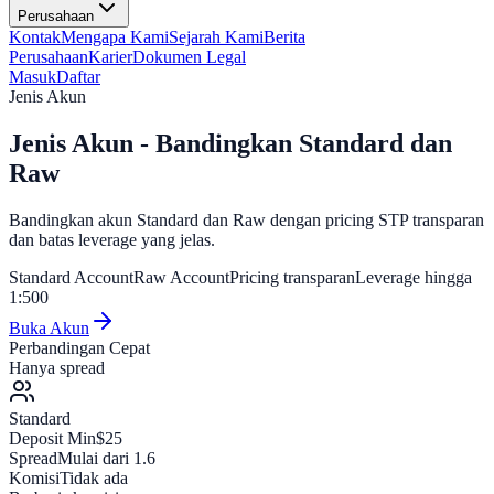
Perusahaan
Kontak
Mengapa Kami
Sejarah Kami
Berita
Perusahaan
Karier
Dokumen Legal
Masuk
Daftar
Jenis Akun
Jenis Akun - Bandingkan Standard dan
Raw
Bandingkan akun Standard dan Raw dengan pricing STP transparan
dan batas leverage yang jelas.
Standard Account
Raw Account
Pricing transparan
Leverage hingga
1:500
Buka Akun
Perbandingan Cepat
Hanya spread
Standard
Deposit Min
$25
Spread
Mulai dari 1.6
Komisi
Tidak ada