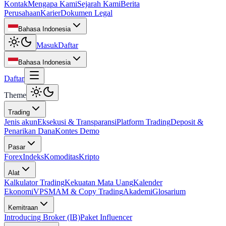
Kontak
Mengapa Kami
Sejarah Kami
Berita
Perusahaan
Karier
Dokumen Legal
Bahasa Indonesia
Masuk
Daftar
Bahasa Indonesia
Daftar
Theme
Trading
Jenis akun
Eksekusi & Transparansi
Platform Trading
Deposit &
Penarikan Dana
Kontes Demo
Pasar
Forex
Indeks
Komoditas
Kripto
Alat
Kalkulator Trading
Kekuatan Mata Uang
Kalender
Ekonomi
VPS
MAM & Copy Trading
Akademi
Glosarium
Kemitraan
Introducing Broker (IB)
Paket Influencer