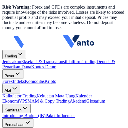
Risk Warning:
Forex and CFDs are complex instruments and
require knowledge of the risks involved. Losses are likely to exceed
potential profits and may exceed your initial deposit. Prices may
fluctuate and securities may become valueless. Do not deposit
money you cannot afford to lose.
Trading
Jenis akun
Eksekusi & Transparansi
Platform Trading
Deposit &
Penarikan Dana
Kontes Demo
Pasar
Forex
Indeks
Komoditas
Kripto
Alat
Kalkulator Trading
Kekuatan Mata Uang
Kalender
Ekonomi
VPS
MAM & Copy Trading
Akademi
Glosarium
Kemitraan
Introducing Broker (IB)
Paket Influencer
Perusahaan