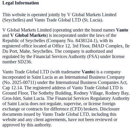
Legal Information
This website is operated jointly by V Global Markets Limited
(Seychelles) and Vanto Trade Global LTD (St. Lucia).
V Global Markets Limited (operating under the brand names
Vanto
and
V Global Markets
) is incorporated under the laws of the
Republic of Seychelles (Company No. 8438124-1), with its
registered office located at Office 12, 3rd Floor, IMAD Complex, Ile
Du Port, Mahe, Seychelles. The company is authorized and
regulated by the Financial Services Authority (FSA) under license
number SD236.
Vanto Trade Global LTD (with tradename
Vanto
) is a company
incorporated in Saint Lucia as an International Business Company
(No. 2025-00711) under the International Business Companies Act,
Cap 12.14. The registered address of Vanto Trade Global LTD is
Ground Floor, The Sotheby Building, Rodney Village, Rodney Bay,
Gros-Islet, Saint Lucia. The Financial Services Regulatory Authority
of Saint Lucia does not regulate, supervise, or license foreign
exchange or contracts for difference (CFD) brokers. Disclosure
documents issued by Vanto Trade Global LTD, including this
website and any client agreements, have not been reviewed or
approved by this authority.