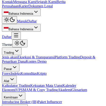
Kontak
Mengapa Kami
Sejarah Kami
Berita
Perusahaan
Karier
Dokumen Legal
Bahasa Indonesia
Masuk
Daftar
Bahasa Indonesia
Daftar
Theme
Trading
Jenis akun
Eksekusi & Transparansi
Platform Trading
Deposit &
Penarikan Dana
Kontes Demo
Pasar
Forex
Indeks
Komoditas
Kripto
Alat
Kalkulator Trading
Kekuatan Mata Uang
Kalender
Ekonomi
VPS
MAM & Copy Trading
Akademi
Glosarium
Kemitraan
Introducing Broker (IB)
Paket Influencer