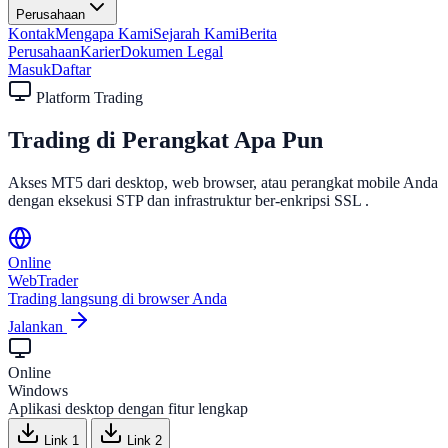
Perusahaan
Kontak
Mengapa Kami
Sejarah Kami
Berita
Perusahaan
Karier
Dokumen Legal
Masuk
Daftar
Platform Trading
Trading di
Perangkat Apa Pun
Akses MT5 dari desktop, web browser, atau perangkat mobile Anda
dengan
eksekusi STP
dan
infrastruktur ber-enkripsi SSL
.
Online
WebTrader
Trading langsung di browser Anda
Jalankan
Online
Windows
Aplikasi desktop dengan fitur lengkap
Link 1
Link 2