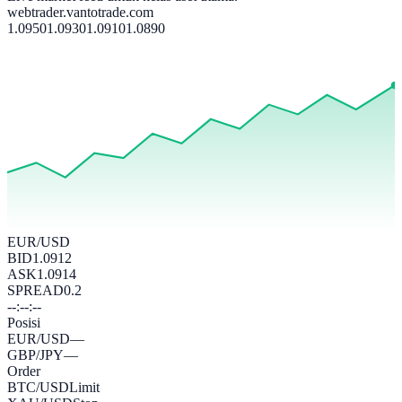
webtrader.vantotrade.com
1.0950
1.0930
1.0910
1.0890
EUR/USD
BID
1.0912
ASK
1.0914
SPREAD
0.2
--:--:--
Posisi
EUR/USD
—
GBP/JPY
—
Order
BTC/USD
Limit