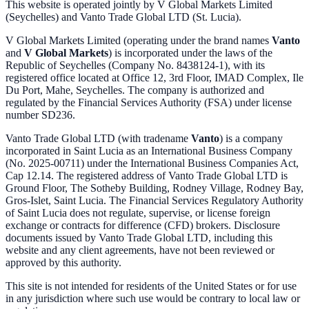
This website is operated jointly by V Global Markets Limited
(Seychelles) and Vanto Trade Global LTD (St. Lucia).
V Global Markets Limited (operating under the brand names
Vanto
and
V Global Markets
) is incorporated under the laws of the
Republic of Seychelles (Company No. 8438124-1), with its
registered office located at Office 12, 3rd Floor, IMAD Complex, Ile
Du Port, Mahe, Seychelles. The company is authorized and
regulated by the Financial Services Authority (FSA) under license
number SD236.
Vanto Trade Global LTD (with tradename
Vanto
) is a company
incorporated in Saint Lucia as an International Business Company
(No. 2025-00711) under the International Business Companies Act,
Cap 12.14. The registered address of Vanto Trade Global LTD is
Ground Floor, The Sotheby Building, Rodney Village, Rodney Bay,
Gros-Islet, Saint Lucia. The Financial Services Regulatory Authority
of Saint Lucia does not regulate, supervise, or license foreign
exchange or contracts for difference (CFD) brokers. Disclosure
documents issued by Vanto Trade Global LTD, including this
website and any client agreements, have not been reviewed or
approved by this authority.
This site is not intended for residents of the United States or for use
in any jurisdiction where such use would be contrary to local law or