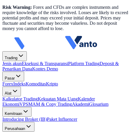
Risk Warning:
Forex and CFDs are complex instruments and
require knowledge of the risks involved. Losses are likely to exceed
potential profits and may exceed your initial deposit. Prices may
fluctuate and securities may become valueless. Do not deposit
money you cannot afford to lose.
Trading
Jenis akun
Eksekusi & Transparansi
Platform Trading
Deposit &
Penarikan Dana
Kontes Demo
Pasar
Forex
Indeks
Komoditas
Kripto
Alat
Kalkulator Trading
Kekuatan Mata Uang
Kalender
Ekonomi
VPS
MAM & Copy Trading
Akademi
Glosarium
Kemitraan
Introducing Broker (IB)
Paket Influencer
Perusahaan