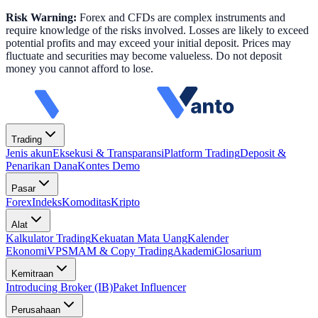
Risk Warning:
Forex and CFDs are complex instruments and
require knowledge of the risks involved. Losses are likely to exceed
potential profits and may exceed your initial deposit. Prices may
fluctuate and securities may become valueless. Do not deposit
money you cannot afford to lose.
Trading
Jenis akun
Eksekusi & Transparansi
Platform Trading
Deposit &
Penarikan Dana
Kontes Demo
Pasar
Forex
Indeks
Komoditas
Kripto
Alat
Kalkulator Trading
Kekuatan Mata Uang
Kalender
Ekonomi
VPS
MAM & Copy Trading
Akademi
Glosarium
Kemitraan
Introducing Broker (IB)
Paket Influencer
Perusahaan