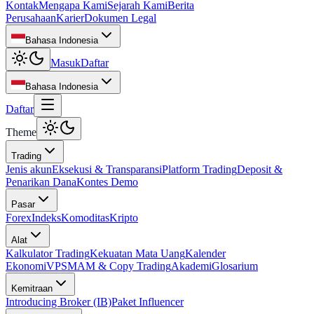
Kontak
Mengapa Kami
Sejarah Kami
Berita
Perusahaan
Karier
Dokumen Legal
Bahasa Indonesia
Masuk
Daftar
Bahasa Indonesia
Daftar
Theme
Trading
Jenis akun
Eksekusi & Transparansi
Platform Trading
Deposit &
Penarikan Dana
Kontes Demo
Pasar
Forex
Indeks
Komoditas
Kripto
Alat
Kalkulator Trading
Kekuatan Mata Uang
Kalender
Ekonomi
VPS
MAM & Copy Trading
Akademi
Glosarium
Kemitraan
Introducing Broker (IB)
Paket Influencer