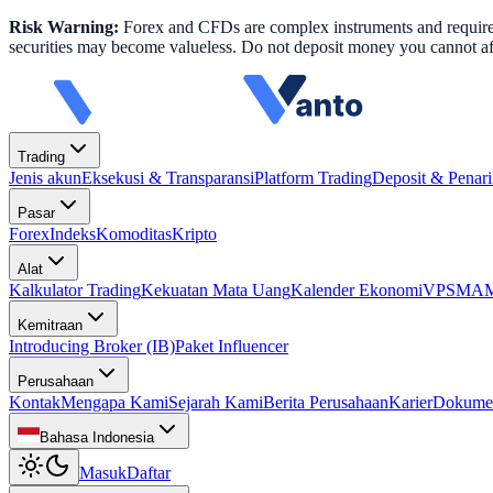
Risk Warning:
Forex and CFDs are complex instruments and require k
securities may become valueless. Do not deposit money you cannot aff
Trading
Jenis akun
Eksekusi & Transparansi
Platform Trading
Deposit & Penar
Pasar
Forex
Indeks
Komoditas
Kripto
Alat
Kalkulator Trading
Kekuatan Mata Uang
Kalender Ekonomi
VPS
MAM 
Kemitraan
Introducing Broker (IB)
Paket Influencer
Perusahaan
Kontak
Mengapa Kami
Sejarah Kami
Berita Perusahaan
Karier
Dokume
Bahasa Indonesia
Masuk
Daftar