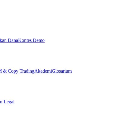
ikan Dana
Kontes Demo
& Copy Trading
Akademi
Glosarium
n Legal