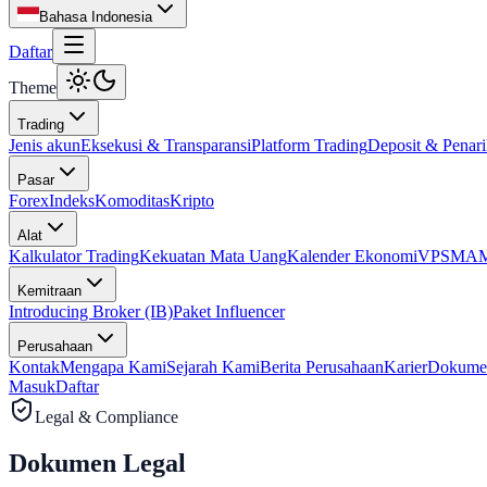
Bahasa Indonesia
Daftar
Theme
Trading
Jenis akun
Eksekusi & Transparansi
Platform Trading
Deposit & Penar
Pasar
Forex
Indeks
Komoditas
Kripto
Alat
Kalkulator Trading
Kekuatan Mata Uang
Kalender Ekonomi
VPS
MAM 
Kemitraan
Introducing Broker (IB)
Paket Influencer
Perusahaan
Kontak
Mengapa Kami
Sejarah Kami
Berita Perusahaan
Karier
Dokume
Masuk
Daftar
Legal & Compliance
Dokumen
Legal