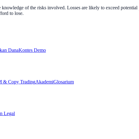
nowledge of the risks involved. Losses are likely to exceed potential p
ord to lose.
ikan Dana
Kontes Demo
& Copy Trading
Akademi
Glosarium
n Legal