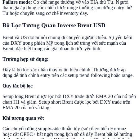
Failure mode:
Cơ chế range thường vỡ vào EIA thứ Tư. Người
tham gia áp dụng các chiến lược range thường tạm dừng entry thứ
Tư hoặc chuyển sang cơ chế inventory-day.
Bộ Lọc Tương Quan Inverse Brent-USD
Brent và US dollar nói chung di chuyển ngược chiều. Sự yếu kém
của DXY trong phiên Mỹ trong lịch sử trùng với sức mạnh của
Brent, đặc biệt trong các giai đoạn tin tức yên tĩnh.
Trường hợp sử dụng:
Đây là bộ lọc xác nhận thay vì tín hiệu chính. Thường được áp
dụng để tinh chỉnh entry trên các setup trend-following hoặc range.
Quy tắc bộ lọc
Setup long Brent được lọc bởi DXY trade dưới EMA 20 của nó trên
chart H1 và giảm. Setup short Brent được lọc bởi DXY trade trên
EMA 20 của nó và tăng.
Khi tương quan vỡ:
Các chuyển động supply-side thuần túy (sự cố eo biển Hormuz
hoặc cắt OPEC+ bất ngờ) trong lịch sử đã đẩy Brent bất kể hướng