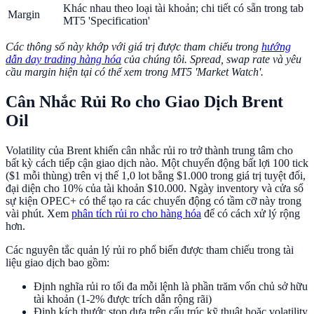
Khác nhau theo loại tài khoản; chi tiết có sẵn trong tab
Margin
MT5 'Specification'
Các thông số này khớp với giá trị được tham chiếu trong
hướng
dẫn day trading hàng hóa
của chúng tôi. Spread, swap rate và yêu
cầu margin hiện tại có thể xem trong MT5 'Market Watch'.
Cân Nhắc Rủi Ro cho Giao Dịch Brent
Oil
Volatility của Brent khiến cân nhắc rủi ro trở thành trung tâm cho
bất kỳ cách tiếp cận giao dịch nào. Một chuyển động bất lợi 100 tick
($1 mỗi thùng) trên vị thế 1,0 lot bằng $1.000 trong giá trị tuyệt đối,
đại diện cho 10% của tài khoản $10.000. Ngày inventory và cửa sổ
sự kiện OPEC+ có thể tạo ra các chuyển động có tầm cỡ này trong
vài phút. Xem
phân tích rủi ro cho hàng hóa
để có cách xử lý rộng
hơn.
Các nguyên tắc quản lý rủi ro phổ biến được tham chiếu trong tài
liệu giao dịch bao gồm:
Định nghĩa rủi ro tối đa mỗi lệnh là phần trăm vốn chủ sở hữu
tài khoản (1-2% được trích dẫn rộng rãi)
Định kích thước stop dựa trên cấu trúc kỹ thuật hoặc volatility