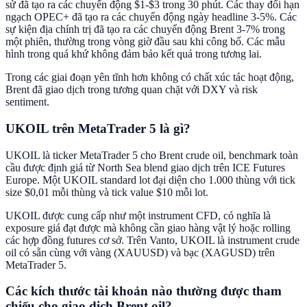
sử đã tạo ra các chuyển động $1-$3 trong 30 phút. Các thay đổi hạn
ngạch OPEC+ đã tạo ra các chuyển động ngày headline 3-5%. Các
sự kiện địa chính trị đã tạo ra các chuyển động Brent 3-7% trong
một phiên, thường trong vòng giờ đầu sau khi công bố. Các mẫu
hình trong quá khứ không đảm bảo kết quả trong tương lai.
Trong các giai đoạn yên tĩnh hơn không có chất xúc tác hoạt động,
Brent đã giao dịch trong tương quan chặt với DXY và risk
sentiment.
UKOIL trên MetaTrader 5 là gì?
UKOIL là ticker MetaTrader 5 cho Brent crude oil, benchmark toàn
cầu được định giá từ North Sea blend giao dịch trên ICE Futures
Europe. Một UKOIL standard lot đại diện cho 1.000 thùng với tick
size $0,01 mỗi thùng và tick value $10 mỗi lot.
UKOIL được cung cấp như một instrument CFD, có nghĩa là
exposure giá đạt được mà không cần giao hàng vật lý hoặc rolling
các hợp đồng futures cơ sở. Trên Vanto, UKOIL là instrument crude
oil có sẵn cùng với vàng (XAUUSD) và bạc (XAGUSD) trên
MetaTrader 5.
Các kích thước tài khoản nào thường được tham
chiếu cho giao dịch Brent oil?