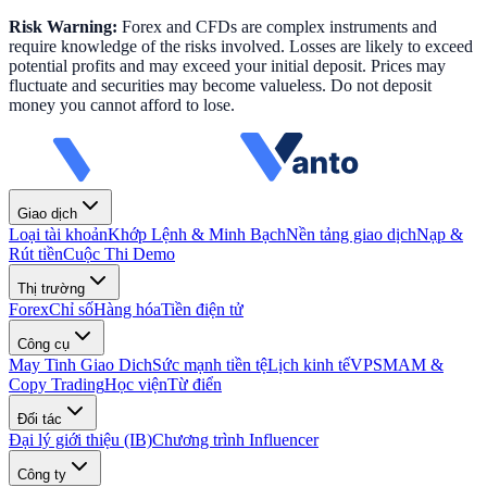
Risk Warning:
Forex and CFDs are complex instruments and
require knowledge of the risks involved. Losses are likely to exceed
potential profits and may exceed your initial deposit. Prices may
fluctuate and securities may become valueless. Do not deposit
money you cannot afford to lose.
Giao dịch
Loại tài khoản
Khớp Lệnh & Minh Bạch
Nền tảng giao dịch
Nạp &
Rút tiền
Cuộc Thi Demo
Thị trường
Forex
Chỉ số
Hàng hóa
Tiền điện tử
Công cụ
May Tinh Giao Dich
Sức mạnh tiền tệ
Lịch kinh tế
VPS
MAM &
Copy Trading
Học viện
Từ điển
Đối tác
Đại lý giới thiệu (IB)
Chương trình Influencer
Công ty