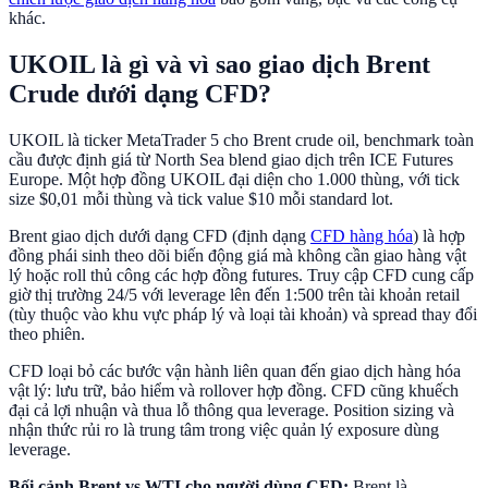
khác.
UKOIL là gì và vì sao giao dịch Brent
Crude dưới dạng CFD?
UKOIL là ticker MetaTrader 5 cho Brent crude oil, benchmark toàn
cầu được định giá từ North Sea blend giao dịch trên ICE Futures
Europe. Một hợp đồng UKOIL đại diện cho 1.000 thùng, với tick
size $0,01 mỗi thùng và tick value $10 mỗi standard lot.
Brent giao dịch dưới dạng CFD (định dạng
CFD hàng hóa
) là hợp
đồng phái sinh theo dõi biến động giá mà không cần giao hàng vật
lý hoặc roll thủ công các hợp đồng futures. Truy cập CFD cung cấp
giờ thị trường 24/5 với leverage lên đến 1:500 trên tài khoản retail
(tùy thuộc vào khu vực pháp lý và loại tài khoản) và spread thay đổi
theo phiên.
CFD loại bỏ các bước vận hành liên quan đến giao dịch hàng hóa
vật lý: lưu trữ, bảo hiểm và rollover hợp đồng. CFD cũng khuếch
đại cả lợi nhuận và thua lỗ thông qua leverage. Position sizing và
nhận thức rủi ro là trung tâm trong việc quản lý exposure dùng
leverage.
Bối cảnh Brent vs WTI cho người dùng CFD:
Brent là