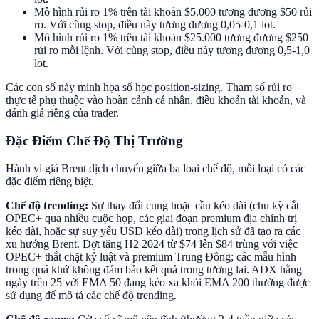
Mô hình rủi ro 1% trên tài khoản $5.000 tương đương $50 rủi
ro. Với cùng stop, điều này tương đương 0,05-0,1 lot.
Mô hình rủi ro 1% trên tài khoản $25.000 tương đương $250
rủi ro mỗi lệnh. Với cùng stop, điều này tương đương 0,5-1,0
lot.
Các con số này minh họa số học position-sizing. Tham số rủi ro
thực tế phụ thuộc vào hoàn cảnh cá nhân, điều khoản tài khoản, và
đánh giá riêng của trader.
Đặc Điểm Chế Độ Thị Trường
Hành vi giá Brent dịch chuyển giữa ba loại chế độ, mỗi loại có các
đặc điểm riêng biệt.
Chế độ trending:
Sự thay đổi cung hoặc cầu kéo dài (chu kỳ cắt
OPEC+ qua nhiều cuộc họp, các giai đoạn premium địa chính trị
kéo dài, hoặc sự suy yếu USD kéo dài) trong lịch sử đã tạo ra các
xu hướng Brent. Đợt tăng H2 2024 từ $74 lên $84 trùng với việc
OPEC+ thắt chặt kỷ luật và premium Trung Đông; các mẫu hình
trong quá khứ không đảm bảo kết quả trong tương lai. ADX hằng
ngày trên 25 với EMA 50 đang kéo xa khỏi EMA 200 thường được
sử dụng để mô tả các chế độ trending.