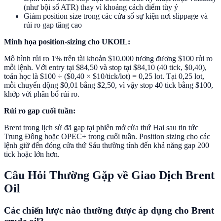
(như bội số ATR) thay vì khoảng cách điểm tùy ý
Giảm position size trong các cửa sổ sự kiện nơi slippage và
rủi ro gap tăng cao
Minh họa position-sizing cho UKOIL:
Mô hình rủi ro 1% trên tài khoản $10.000 tương đương $100 rủi ro
mỗi lệnh. Với entry tại $84,50 và stop tại $84,10 (40 tick, $0,40),
toán học là $100 ÷ ($0,40 × $10/tick/lot) = 0,25 lot. Tại 0,25 lot,
mỗi chuyển động $0,01 bằng $2,50, vì vậy stop 40 tick bằng $100,
khớp với phân bổ rủi ro.
Rủi ro gap cuối tuần:
Brent trong lịch sử đã gap tại phiên mở cửa thứ Hai sau tin tức
Trung Đông hoặc OPEC+ trong cuối tuần. Position sizing cho các
lệnh giữ đến đóng cửa thứ Sáu thường tính đến khả năng gap 200
tick hoặc lớn hơn.
Câu Hỏi Thường Gặp về Giao Dịch Brent
Oil
Các chiến lược nào thường được áp dụng cho Brent