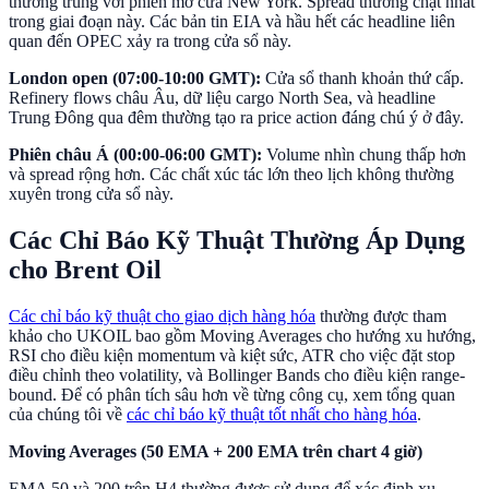
thường trùng với phiên mở cửa New York. Spread thường chặt nhất
trong giai đoạn này. Các bản tin EIA và hầu hết các headline liên
quan đến OPEC xảy ra trong cửa sổ này.
London open (07:00-10:00 GMT):
Cửa sổ thanh khoản thứ cấp.
Refinery flows châu Âu, dữ liệu cargo North Sea, và headline
Trung Đông qua đêm thường tạo ra price action đáng chú ý ở đây.
Phiên châu Á (00:00-06:00 GMT):
Volume nhìn chung thấp hơn
và spread rộng hơn. Các chất xúc tác lớn theo lịch không thường
xuyên trong cửa sổ này.
Các Chỉ Báo Kỹ Thuật Thường Áp Dụng
cho Brent Oil
Các chỉ báo kỹ thuật cho giao dịch hàng hóa
thường được tham
khảo cho UKOIL bao gồm Moving Averages cho hướng xu hướng,
RSI cho điều kiện momentum và kiệt sức, ATR cho việc đặt stop
điều chỉnh theo volatility, và Bollinger Bands cho điều kiện range-
bound. Để có phân tích sâu hơn về từng công cụ, xem tổng quan
của chúng tôi về
các chỉ báo kỹ thuật tốt nhất cho hàng hóa
.
Moving Averages (50 EMA + 200 EMA trên chart 4 giờ)
EMA 50 và 200 trên H4 thường được sử dụng để xác định xu