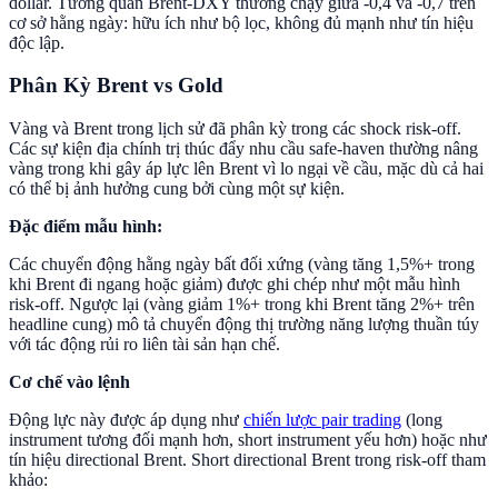
dollar. Tương quan Brent-DXY thường chạy giữa -0,4 và -0,7 trên
cơ sở hằng ngày: hữu ích như bộ lọc, không đủ mạnh như tín hiệu
độc lập.
Phân Kỳ Brent vs Gold
Vàng và Brent trong lịch sử đã phân kỳ trong các shock risk-off.
Các sự kiện địa chính trị thúc đẩy nhu cầu safe-haven thường nâng
vàng trong khi gây áp lực lên Brent vì lo ngại về cầu, mặc dù cả hai
có thể bị ảnh hưởng cung bởi cùng một sự kiện.
Đặc điểm mẫu hình:
Các chuyển động hằng ngày bất đối xứng (vàng tăng 1,5%+ trong
khi Brent đi ngang hoặc giảm) được ghi chép như một mẫu hình
risk-off. Ngược lại (vàng giảm 1%+ trong khi Brent tăng 2%+ trên
headline cung) mô tả chuyển động thị trường năng lượng thuần túy
với tác động rủi ro liên tài sản hạn chế.
Cơ chế vào lệnh
Động lực này được áp dụng như
chiến lược pair trading
(long
instrument tương đối mạnh hơn, short instrument yếu hơn) hoặc như
tín hiệu directional Brent. Short directional Brent trong risk-off tham
khảo: