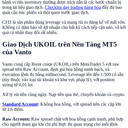
hành vi rilis inventory thường được trích dẫn là các bước chuẩn bị
trong tài liệu giao dịch.
Checklist day trading hàng hóa
đầy đủ bao
quát cấu trúc phiên và thói quen trước giao dịch.
CFD là sản phẩm dùng leverage và mang rủi ro đáng kể về mất vốn.
Không có đảm bảo về lợi nhuận cho bất kỳ cách tiếp cận nào, và kết
quả cá nhân thay đổi rất nhiều.
Giao Dịch UKOIL trên Nền Tảng MT5
của Vanto
Vanto cung cấp Brent crude (UKOIL) trên MetaTrader 5 với raw
spread trên Raw Account, định giá hoa hồng minh bạch, và
execution lệnh đo bằng millisecond. Leverage lên đến 1:500 có sẵn
(tùy thuộc vào loại tài khoản và khu vực pháp lý), với position
sizing từ 0,01 lot.
Xử lý rút tiền cùng ngày. Nạp tiền qua thẻ, chuyển khoản và crypto.
Standard Account
:
Không hoa hồng, với spread trên các cặp lớn
từ 1,6 điểm.
Raw Account:
Raw spread chặt với hoa hồng cạnh tranh, phù hợp
cho người tham gia khi chi phí thực thi quan trọng cho mỗi lệnh.