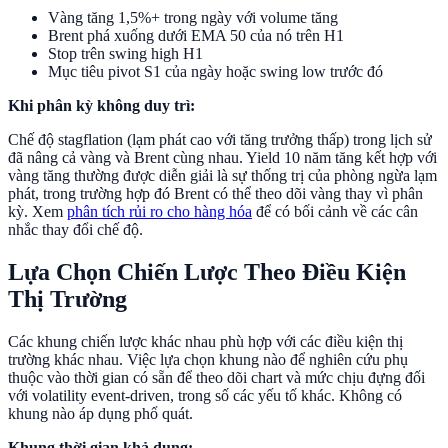
Vàng tăng 1,5%+ trong ngày với volume tăng
Brent phá xuống dưới EMA 50 của nó trên H1
Stop trên swing high H1
Mục tiêu pivot S1 của ngày hoặc swing low trước đó
Khi phân kỳ không duy trì:
Chế độ stagflation (lạm phát cao với tăng trưởng thấp) trong lịch sử
đã nâng cả vàng và Brent cùng nhau. Yield 10 năm tăng kết hợp với
vàng tăng thường được diễn giải là sự thống trị của phòng ngừa lạm
phát, trong trường hợp đó Brent có thể theo dõi vàng thay vì phân
kỳ. Xem
phân tích rủi ro cho hàng hóa
để có bối cảnh về các cân
nhắc thay đổi chế độ.
Lựa Chọn Chiến Lược Theo Điều Kiện
Thị Trường
Các khung chiến lược khác nhau phù hợp với các điều kiện thị
trường khác nhau. Việc lựa chọn khung nào để nghiên cứu phụ
thuộc vào thời gian có sẵn để theo dõi chart và mức chịu đựng đối
với volatility event-driven, trong số các yếu tố khác. Không có
khung nào áp dụng phổ quát.
Khung thời gian khả dụng: