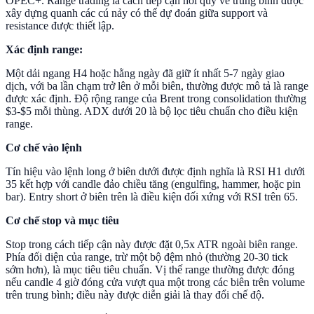
OPEC+. Range trading là cách tiếp cận hồi quy về trung bình được
xây dựng quanh các cú nảy có thể dự đoán giữa support và
resistance được thiết lập.
Xác định range:
Một dải ngang H4 hoặc hằng ngày đã giữ ít nhất 5-7 ngày giao
dịch, với ba lần chạm trở lên ở mỗi biên, thường được mô tả là range
được xác định. Độ rộng range của Brent trong consolidation thường
$3-$5 mỗi thùng. ADX dưới 20 là bộ lọc tiêu chuẩn cho điều kiện
range.
Cơ chế vào lệnh
Tín hiệu vào lệnh long ở biên dưới được định nghĩa là RSI H1 dưới
35 kết hợp với candle đảo chiều tăng (engulfing, hammer, hoặc pin
bar). Entry short ở biên trên là điều kiện đối xứng với RSI trên 65.
Cơ chế stop và mục tiêu
Stop trong cách tiếp cận này được đặt 0,5x ATR ngoài biên range.
Phía đối diện của range, trừ một bộ đệm nhỏ (thường 20-30 tick
sớm hơn), là mục tiêu tiêu chuẩn. Vị thế range thường được đóng
nếu candle 4 giờ đóng cửa vượt qua một trong các biên trên volume
trên trung bình; điều này được diễn giải là thay đổi chế độ.