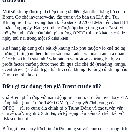
crude oil?
Một số khung được ghi chép trong tài liệu giao dịch hàng hóa cho
Brent. Cơ chế inventory-day tập trung vào bản tin EIA thứ Tư.
Khung trend-following tham khảo stack 50/200 EMA trên chart H4
hoặc hằng ngày. Range trading được áp dụng trong các cửa sổ vĩ
mô yên tĩnh. Các mẫu hình phản ứng OPEC+ tham khảo các fade
ngày thứ hai trong một số điều kiện.
Khả năng áp dụng của bất kỳ khung nào phụ thuộc vào chế độ thị
trường, thời gian theo dõi có sẵn của trader, và hoàn cảnh cá nhân.
Các chỉ số hiệu suất như win rate, reward-to-risk trung bình, và
profit factor thường được theo dõi qua các chế độ (trending, range,
event-driven) để đánh giá hành vi của khung. Không có khung nào
đảm bảo lợi nhuận.
Điều gì tác động đến giá Brent crude oil?
Giá Brent phản ứng với năm động lực chính: dữ liệu inventory EIA
hằng tuần (thứ Tư lúc 14:30 GMT), các quyết định cung của
OPEC+, rủi ro cung địa chính trị ở Trung Đông và các tuyến vận
chuyển, sức mạnh US dollar, và kỳ vọng cầu toàn cầu liên kết với
risk sentiment.
Bất ngờ inventory lớn hơn 2 triệu thùng so với consensus trong lịch