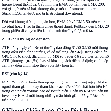
hướng Brent thống trị. Cấu hình mà EMA 50 nằm trên EMA 200,
với giá giữ trên cả hai, thường được mô tả là structural uptrend.
Stack ngược lại được mô tả là structural downtrend.
Đối với khung thời gian ngắn hơn, EMA 20 và EMA 50 trên chart
15 phút hoặc 1 giờ là tham chiếu thông dụng. Pullback đến EMA 20
trong phiên di chuyển lên là mẫu hình thường được mô tả.
ATR (chu kỳ 14) để đặt stop
ATR hằng ngày của Brent thường dao động $1,50-$2,50 mỗi thùng
trong điều kiện bình thường và có thể tăng lên $4-$6 trong các tuần
OPEC hoặc shock địa chính trị. Một số trader đặt stop-loss tại bội số
ATR (thường 1,0-1,5x) thay vì khoảng cách điểm cố định; cách tiếp
cận này điều chỉnh stop theo volatility hiện tại.
RSI (chu kỳ 14)
Mức RSI 30/70 chuẩn thường áp dụng trên chart hằng ngày. Một số
người tham gia intraday tham khảo các mức 35/65 chặt hơn trên H1
trong các phiên volume cao để lọc tín hiệu. Phân kỳ RSI sau bản tin
inventory EIA là một trong những mẫu hình giá thường được thảo
luận cho UKOIL.
6 Khung Chiến Lược Giao Dịch Brent