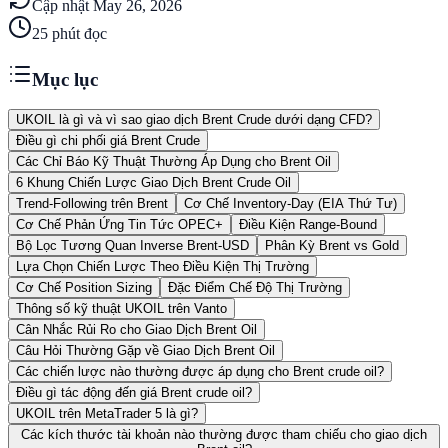
Cập nhật
May 26, 2026
25
phút đọc
Mục lục
UKOIL là gì và vì sao giao dịch Brent Crude dưới dạng CFD?
Điều gì chi phối giá Brent Crude
Các Chỉ Báo Kỹ Thuật Thường Áp Dụng cho Brent Oil
6 Khung Chiến Lược Giao Dịch Brent Crude Oil
Trend-Following trên Brent
Cơ Chế Inventory-Day (EIA Thứ Tư)
Cơ Chế Phản Ứng Tin Tức OPEC+
Điều Kiện Range-Bound
Bộ Lọc Tương Quan Inverse Brent-USD
Phân Kỳ Brent vs Gold
Lựa Chọn Chiến Lược Theo Điều Kiện Thị Trường
Cơ Chế Position Sizing
Đặc Điểm Chế Độ Thị Trường
Thông số kỹ thuật UKOIL trên Vanto
Cân Nhắc Rủi Ro cho Giao Dịch Brent Oil
Câu Hỏi Thường Gặp về Giao Dịch Brent Oil
Các chiến lược nào thường được áp dụng cho Brent crude oil?
Điều gì tác động đến giá Brent crude oil?
UKOIL trên MetaTrader 5 là gì?
Các kích thước tài khoản nào thường được tham chiếu cho giao dịch