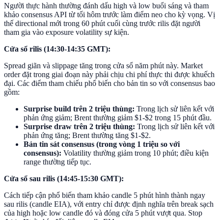
Người thực hành thường đánh dấu high và low buổi sáng và tham
khảo consensus API từ tối hôm trước làm điểm neo cho kỳ vọng. Vị
thế directional mới trong 60 phút cuối cùng trước rilis đặt người
tham gia vào exposure volatility sự kiện.
Cửa sổ rilis (14:30-14:35 GMT):
Spread giãn và slippage tăng trong cửa sổ năm phút này. Market
order đặt trong giai đoạn này phải chịu chi phí thực thi được khuếch
đại. Các điểm tham chiếu phổ biến cho bản tin so với consensus bao
gồm:
Surprise build trên 2 triệu thùng:
Trong lịch sử liên kết với
phản ứng giảm; Brent thường giảm $1-$2 trong 15 phút đầu.
Surprise draw trên 2 triệu thùng:
Trong lịch sử liên kết với
phản ứng tăng; Brent thường tăng $1-$2.
Bản tin sát consensus (trong vòng 1 triệu so với
consensus):
Volatility thường giảm trong 10 phút; điều kiện
range thường tiếp tục.
Cửa sổ sau rilis (14:45-15:30 GMT):
Cách tiếp cận phổ biến tham khảo candle 5 phút hình thành ngay
sau rilis (candle EIA), với entry chỉ được định nghĩa trên break sạch
của high hoặc low candle đó và đóng cửa 5 phút vượt qua. Stop