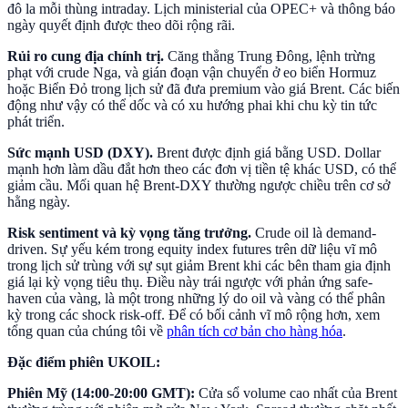
đô la mỗi thùng intraday. Lịch ministerial của OPEC+ và thông báo
ngày quyết định được theo dõi rộng rãi.
Rủi ro cung địa chính trị.
Căng thẳng Trung Đông, lệnh trừng
phạt với crude Nga, và gián đoạn vận chuyển ở eo biển Hormuz
hoặc Biển Đỏ trong lịch sử đã đưa premium vào giá Brent. Các biến
động như vậy có thể dốc và có xu hướng phai khi chu kỳ tin tức
phát triển.
Sức mạnh USD (DXY).
Brent được định giá bằng USD. Dollar
mạnh hơn làm dầu đắt hơn theo các đơn vị tiền tệ khác USD, có thể
giảm cầu. Mối quan hệ Brent-DXY thường ngược chiều trên cơ sở
hằng ngày.
Risk sentiment và kỳ vọng tăng trưởng.
Crude oil là demand-
driven. Sự yếu kém trong equity index futures trên dữ liệu vĩ mô
trong lịch sử trùng với sự sụt giảm Brent khi các bên tham gia định
giá lại kỳ vọng tiêu thụ. Điều này trái ngược với phản ứng safe-
haven của vàng, là một trong những lý do oil và vàng có thể phân
kỳ trong các shock risk-off. Để có bối cảnh vĩ mô rộng hơn, xem
tổng quan của chúng tôi về
phân tích cơ bản cho hàng hóa
.
Đặc điểm phiên UKOIL:
Phiên Mỹ (14:00-20:00 GMT):
Cửa sổ volume cao nhất của Brent