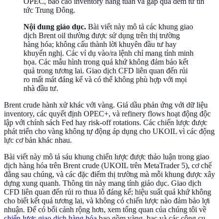
OPEC, báo cáo inventory hàng tuần và gap qua đêm từ tin
tức Trung Đông.
Nội dung giáo dục.
Bài viết này mô tả các khung giao
dịch Brent oil thường được sử dụng trên thị trường
hàng hóa; không cấu thành lời khuyên đầu tư hay
khuyến nghị. Các ví dụ vào/ra lệnh chỉ mang tính minh
họa. Các mẫu hình trong quá khứ không đảm bảo kết
quả trong tương lai. Giao dịch CFD liên quan đến rủi
ro mất mát đáng kể và có thể không phù hợp với mọi
nhà đầu tư.
Brent crude hành xử khác với vàng. Giá dầu phản ứng với dữ liệu
inventory, các quyết định OPEC+, và refinery flows hoạt động độc
lập với chính sách Fed hay risk-off rotations. Các chiến lược được
phát triển cho vàng không tự động áp dụng cho UKOIL vì các động
lực cơ bản khác nhau.
Bài viết này mô tả sáu khung chiến lược được thảo luận trong giao
dịch hàng hóa trên Brent crude (UKOIL trên MetaTrader 5), cơ chế
đằng sau chúng, và các đặc điểm thị trường mà mỗi khung được xây
dựng xung quanh. Thông tin này mang tính giáo dục. Giao dịch
CFD liên quan đến rủi ro thua lỗ đáng kể; hiệu suất quá khứ không
cho biết kết quả tương lai, và không có chiến lược nào đảm bảo lợi
nhuận. Để có bối cảnh rộng hơn, xem tổng quan của chúng tôi về
chiến lược giao dịch hàng hóa
bao gồm vàng, bạc và các công cụ