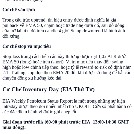
Cơ chế vào lệnh
Trong cấu trúc uptrend, tín hiệu entry được định nghĩa là giá
pullback về EMA 50, chạm hoặc trade nhẹ dưới đó, sau đó đóng
cửa trở lại trên đó trên candle 4 giờ. Setup downtrend là hình ảnh
đối xứng.
Cơ chế stop và mục tiêu
Stop-loss trong cách tiếp cận này thường được đặt 1,0x ATR dưới
EMA 50 (long) hoặc trên (short). Vị trí mục tiêu thay đổi: swing
high hoặc low chính tiếp theo, hoặc tỷ lệ reward-to-risk cố định như
2:1. Trailing stop dọc theo EMA 20 đôi khi được sử dụng để bắt các
chuyển động xu hướng kéo dài.
Cơ Chế Inventory-Day (EIA Thứ Tư)
EIA Weekly Petroleum Status Report là một trong những sự kiện
intraday được theo dõi nhiều nhất cho UKOIL. Cửa sổ phát hành có
các đặc điểm hành vi được ghi chép tốt.
Giai đoạn trước rilis (60-90 phút trước EIA, 13:00-14:30 GMT
mùa đông):