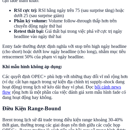
cận fade tham khảo:
RSI cực trị:
RSI hằng ngày trên 75 (sau surprise tăng) hoặc
dưới 25 (sau surprise giảm)
Phân kỳ volume:
Volume follow-through thấp hơn trên
chuyển động ngày thứ hai
Retest thất bại:
Giá thất bại trong việc phá vỡ cực trị ngày
headline vào ngày thứ hai
Entry fade thường được định nghĩa với stop trên high ngày headline
(cho short) hoặc dưới low ngày headline (cho long), nhắm mục tiêu
retracement 50% của phạm vi ngày headline.
Khi mẫu hình không áp dụng:
Các quyết định OPEC+ phù hợp với những thay đổi vĩ mô rộng hơn
(ví dụ: cắt hạn ngạch trong sự kiện địa chính trị supply-shock đang
hoạt động) trong lịch sử kéo dài thay vì phai. Đọc
bối cảnh news
flow
rộng hơn là một phần của việc đánh giá xem mẫu hình fade có
đang hoạt động hay không.
Điều Kiện Range-Bound
Brent trong lịch sử đã trade trong điều kiện range khoảng 30-40%
thời gian, thường trong các giai đoạn yên tĩnh giữa các cuộc họp