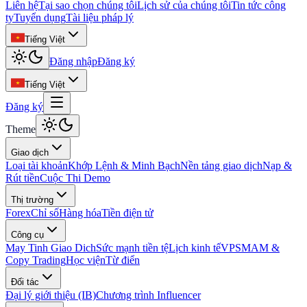
Liên hệ
Tại sao chọn chúng tôi
Lịch sử của chúng tôi
Tin tức công
ty
Tuyển dụng
Tài liệu pháp lý
Tiếng Việt
Đăng nhập
Đăng ký
Tiếng Việt
Đăng ký
Theme
Giao dịch
Loại tài khoản
Khớp Lệnh & Minh Bạch
Nền tảng giao dịch
Nạp &
Rút tiền
Cuộc Thi Demo
Thị trường
Forex
Chỉ số
Hàng hóa
Tiền điện tử
Công cụ
May Tinh Giao Dich
Sức mạnh tiền tệ
Lịch kinh tế
VPS
MAM &
Copy Trading
Học viện
Từ điển
Đối tác
Đại lý giới thiệu (IB)
Chương trình Influencer