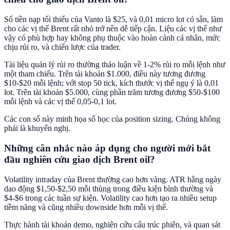
Số tiền nạp tối thiểu của Vanto là $25, và 0,01 micro lot có sẵn, làm
cho các vị thế Brent rất nhỏ trở nên dễ tiếp cận. Liệu các vị thế như
vậy có phù hợp hay không phụ thuộc vào hoàn cảnh cá nhân, mức
chịu rủi ro, và chiến lược của trader.
Tài liệu quản lý rủi ro thường thảo luận về 1-2% rủi ro mỗi lệnh như
một tham chiếu. Trên tài khoản $1.000, điều này tương đương
$10-$20 mỗi lệnh; với stop 50 tick, kích thước vị thế ngụ ý là 0,01
lot. Trên tài khoản $5.000, cùng phần trăm tương đương $50-$100
mỗi lệnh và các vị thế 0,05-0,1 lot.
Các con số này minh họa số học của position sizing. Chúng không
phải là khuyến nghị.
Những cân nhắc nào áp dụng cho người mới bắt
đầu nghiên cứu giao dịch Brent oil?
Volatility intraday của Brent thường cao hơn vàng. ATR hằng ngày
dao động $1,50-$2,50 mỗi thùng trong điều kiện bình thường và
$4-$6 trong các tuần sự kiện. Volatility cao hơn tạo ra nhiều setup
tiềm năng và cũng nhiều downside hơn mỗi vị thế.
Thực hành tài khoản demo, nghiên cứu cấu trúc phiên, và quan sát