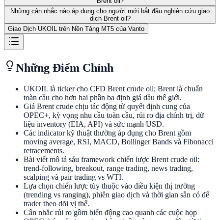
Brent oil?
Những cân nhắc nào áp dụng cho người mới bắt đầu nghiên cứu giao
dịch Brent oil?
Giao Dịch UKOIL trên Nền Tảng MT5 của Vanto
Những Điểm Chính
UKOIL là ticker cho CFD Brent crude oil; Brent là chuẩn
toàn cầu cho hơn hai phần ba định giá dầu thế giới.
Giá Brent crude chịu tác động từ quyết định cung của
OPEC+, kỳ vọng nhu cầu toàn cầu, rủi ro địa chính trị, dữ
liệu inventory (EIA, API) và sức mạnh USD.
Các indicator kỹ thuật thường áp dụng cho Brent gồm
moving average, RSI, MACD, Bollinger Bands và Fibonacci
retracements.
Bài viết mô tả sáu framework chiến lược Brent crude oil:
trend-following, breakout, range trading, news trading,
scalping và pair trading vs WTI.
Lựa chọn chiến lược tùy thuộc vào điều kiện thị trường
(trending vs ranging), phiên giao dịch và thời gian sẵn có để
trader theo dõi vị thế.
Cân nhắc rủi ro gồm biến động cao quanh các cuộc họp