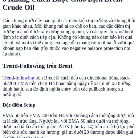
Crude Oil
Các khung dưới đây bao quát các điều kiện thị trường và khung thời
gian khác nhau. Mỗi khung mô tả cơ chế cơ bản, các đặc điểm thị
trường mà nó được xây dựng xung quanh, và các quy tắc vào/thoát
lệnh xác định cách tiếp cận. Không có khung nào đảm bảo kết quả
có lợi, và mọi vị thế dùng leverage đều mang rủi ro thua lỗ vượt quá
khoản nạp ban đầu (tùy thuộc vào negative balance protection nơi
áp dụng).
Trend-Following trên Brent
Trend-following
trên Brent là cách tiếp cận directional dùng stack
50/200 EMA trên chart H4 hoặc hằng ngày để xác định xu hướng
thịnh hành, sau đó định nghĩa entry trên các pullback trong xu
hướng đó.
Đặc điểm Setup
EMA 50 trên EMA 200 trên H4 với khoảng cách mở rộng được mô
tả là cấu trúc tăng. Ngược lại, với EMA 50 nằm dưới và mở rộng,
được mô tả là cấu trúc giảm. ADX (chu kỳ 14) trên 25 là bộ lọc phổ
biến cho sức mạnh xu hướng; giá trị dưới 20 thường được diễn giải
là điều kiện đi ngang.