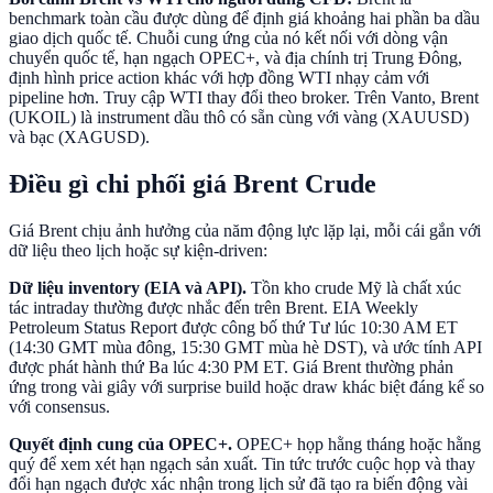
benchmark toàn cầu được dùng để định giá khoảng hai phần ba dầu
giao dịch quốc tế. Chuỗi cung ứng của nó kết nối với dòng vận
chuyển quốc tế, hạn ngạch OPEC+, và địa chính trị Trung Đông,
định hình price action khác với hợp đồng WTI nhạy cảm với
pipeline hơn. Truy cập WTI thay đổi theo broker. Trên Vanto, Brent
(UKOIL) là instrument dầu thô có sẵn cùng với vàng (XAUUSD)
và bạc (XAGUSD).
Điều gì chi phối giá Brent Crude
Giá Brent chịu ảnh hưởng của năm động lực lặp lại, mỗi cái gắn với
dữ liệu theo lịch hoặc sự kiện-driven:
Dữ liệu inventory (EIA và API).
Tồn kho crude Mỹ là chất xúc
tác intraday thường được nhắc đến trên Brent. EIA Weekly
Petroleum Status Report được công bố thứ Tư lúc 10:30 AM ET
(14:30 GMT mùa đông, 15:30 GMT mùa hè DST), và ước tính API
được phát hành thứ Ba lúc 4:30 PM ET. Giá Brent thường phản
ứng trong vài giây với surprise build hoặc draw khác biệt đáng kể so
với consensus.
Quyết định cung của OPEC+.
OPEC+ họp hằng tháng hoặc hằng
quý để xem xét hạn ngạch sản xuất. Tin tức trước cuộc họp và thay
đổi hạn ngạch được xác nhận trong lịch sử đã tạo ra biến động vài