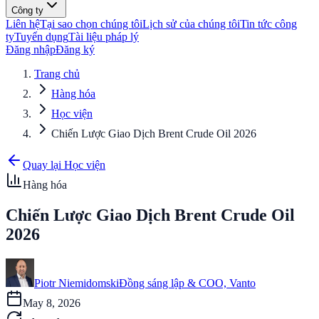
Công ty
Liên hệ
Tại sao chọn chúng tôi
Lịch sử của chúng tôi
Tin tức công
ty
Tuyển dụng
Tài liệu pháp lý
Đăng nhập
Đăng ký
Trang chủ
Hàng hóa
Học viện
Chiến Lược Giao Dịch Brent Crude Oil 2026
Quay lại Học viện
Hàng hóa
Chiến Lược Giao Dịch Brent Crude Oil
2026
Piotr Niemidomski
Đồng sáng lập & COO, Vanto
May 8, 2026