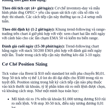
Theo dõi tích cực (4+ giờ/ngày):
Cơ chế inventory-day và mẫu
hình phản ứng OPEC+ yêu cầu quan sát tích cực cửa sổ rilis và
thực thi nhanh. Các cách tiếp cận này thường tạo ra 2-4 setup mỗi
tuần.
Theo dõi định kỳ (1-2 giờ/ngày):
Khung trend-following và range-
trading trên chart 4 giờ phù hợp với việc xem chart hai lần mỗi ngày
với cảnh báo cho các lần chạm EMA 50 và kiểm tra biên range.
Đánh giá cuối ngày (15-30 phút/ngày):
Trend-following chart
hằng ngày với stack 50/200 EMA phù hợp với đánh giá mỗi ngày
một lần. Trade trong cách tiếp cận này thường kéo dài 3-10 ngày.
Cơ Chế Position Sizing
Tick value của Brent là $10 mỗi standard lot mỗi pha chuyển $0,01.
Stop 50 tick trên vị thế 1,0 lot do đó đại diện cho $500 trong rủi ro
tuyệt đối. Position sizing trong bất kỳ cách tiếp cận nào phụ thuộc
vào kích thước tài khoản, tỷ lệ phần trăm rủi ro mỗi lệnh được chọn,
và khoảng cách stop. Như một minh họa toán học:
Mô hình rủi ro 1% trên tài khoản $1.000 tương đương $10 rủi
ro mỗi lệnh. Với stop 30-50 tick, điều này tương đương 0,01
lot.