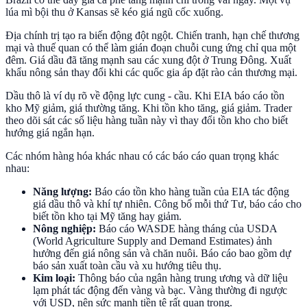
lúa mì bội thu ở Kansas sẽ kéo giá ngũ cốc xuống.
Địa chính trị tạo ra biến động đột ngột. Chiến tranh, hạn chế thương
mại và thuế quan có thể làm gián đoạn chuỗi cung ứng chỉ qua một
đêm. Giá dầu đã tăng mạnh sau các xung đột ở Trung Đông. Xuất
khẩu nông sản thay đổi khi các quốc gia áp đặt rào cản thương mại.
Dầu thô là ví dụ rõ về động lực cung - cầu. Khi EIA báo cáo tồn
kho Mỹ giảm, giá thường tăng. Khi tồn kho tăng, giá giảm. Trader
theo dõi sát các số liệu hàng tuần này vì thay đổi tồn kho cho biết
hướng giá ngắn hạn.
Các nhóm hàng hóa khác nhau có các báo cáo quan trọng khác
nhau:
Năng lượng:
Báo cáo tồn kho hàng tuần của EIA tác động
giá dầu thô và khí tự nhiên. Công bố mỗi thứ Tư, báo cáo cho
biết tồn kho tại Mỹ tăng hay giảm.
Nông nghiệp:
Báo cáo WASDE hàng tháng của USDA
(World Agriculture Supply and Demand Estimates) ảnh
hưởng đến giá nông sản và chăn nuôi. Báo cáo bao gồm dự
báo sản xuất toàn cầu và xu hướng tiêu thụ.
Kim loại:
Thông báo của ngân hàng trung ương và dữ liệu
lạm phát tác động đến vàng và bạc. Vàng thường đi ngược
với USD, nên sức mạnh tiền tệ rất quan trọng.