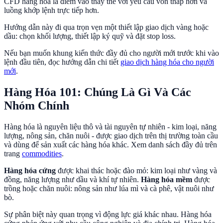
CFD hàng hóa là điểm vào thay thế với yêu cầu vốn thấp hơn và
luồng khớp lệnh trực tiếp hơn.
Hướng dẫn này đi qua trọn vẹn một thiết lập giao dịch vàng hoặc
dầu: chọn khối lượng, thiết lập ký quỹ và đặt stop loss.
Nếu bạn muốn khung kiến thức đầy đủ cho người mới trước khi vào
lệnh đầu tiên, đọc hướng dẫn chi tiết
giao dịch hàng hóa cho người
mới
.
Hàng Hóa 101: Chúng Là Gì Và Các
Nhóm Chính
Hàng hóa là nguyên liệu thô và tài nguyên tự nhiên - kim loại, năng
lượng, nông sản, chăn nuôi - được giao dịch trên thị trường toàn cầu
và dùng để sản xuất các hàng hóa khác. Xem danh sách đầy đủ trên
trang
commodities
.
Hàng hóa cứng
được khai thác hoặc đào mỏ: kim loại như vàng và
đồng, năng lượng như dầu và khí tự nhiên.
Hàng hóa mềm
được
trồng hoặc chăn nuôi: nông sản như lúa mì và cà phê, vật nuôi như
bò.
Sự phân biệt này quan trọng vì động lực giá khác nhau. Hàng hóa