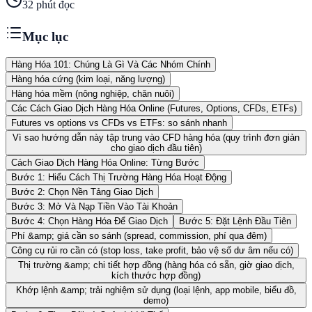
32
phút đọc
Mục lục
Hàng Hóa 101: Chúng Là Gì Và Các Nhóm Chính
Hàng hóa cứng (kim loại, năng lượng)
Hàng hóa mềm (nông nghiệp, chăn nuôi)
Các Cách Giao Dịch Hàng Hóa Online (Futures, Options, CFDs, ETFs)
Futures vs options vs CFDs vs ETFs: so sánh nhanh
Vì sao hướng dẫn này tập trung vào CFD hàng hóa (quy trình đơn giản
cho giao dịch đầu tiên)
Cách Giao Dịch Hàng Hóa Online: Từng Bước
Bước 1: Hiểu Cách Thị Trường Hàng Hóa Hoạt Động
Bước 2: Chọn Nền Tảng Giao Dịch
Bước 3: Mở Và Nạp Tiền Vào Tài Khoản
Bước 4: Chọn Hàng Hóa Để Giao Dịch
Bước 5: Đặt Lệnh Đầu Tiên
Phí &amp; giá cần so sánh (spread, commission, phí qua đêm)
Công cụ rủi ro cần có (stop loss, take profit, bảo vệ số dư âm nếu có)
Thị trường &amp; chi tiết hợp đồng (hàng hóa có sẵn, giờ giao dịch,
kích thước hợp đồng)
Khớp lệnh &amp; trải nghiệm sử dụng (loại lệnh, app mobile, biểu đồ,
demo)