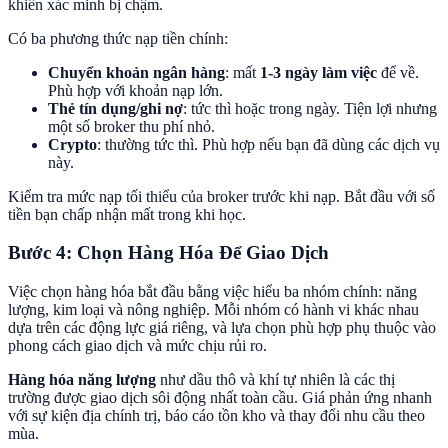
khiến xác minh bị chậm.
Có ba phương thức nạp tiền chính:
Chuyển khoản ngân hàng
: mất
1-3 ngày làm việc
để về.
Phù hợp với khoản nạp lớn.
Thẻ tín dụng/ghi nợ
: tức thì hoặc trong ngày. Tiện lợi nhưng
một số broker thu phí nhỏ.
Crypto
: thường tức thì. Phù hợp nếu bạn đã dùng các dịch vụ
này.
Kiểm tra mức nạp tối thiểu của broker trước khi nạp. Bắt đầu với số
tiền bạn chấp nhận mất trong khi học.
Bước 4: Chọn Hàng Hóa Để Giao Dịch
Việc chọn hàng hóa bắt đầu bằng việc hiểu ba nhóm chính: năng
lượng, kim loại và nông nghiệp. Mỗi nhóm có hành vi khác nhau
dựa trên các động lực giá riêng, và lựa chọn phù hợp phụ thuộc vào
phong cách giao dịch và mức chịu rủi ro.
Hàng hóa năng lượng
như dầu thô và khí tự nhiên là các thị
trường được giao dịch sôi động nhất toàn cầu. Giá phản ứng nhanh
với sự kiện địa chính trị, báo cáo tồn kho và thay đổi nhu cầu theo
mùa.