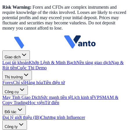
Risk Warning:
Forex and CFDs are complex instruments and
require knowledge of the risks involved. Losses are likely to exceed
potential profits and may exceed your initial deposit. Prices may
fluctuate and securities may become valueless. Do not deposit
money you cannot afford to lose.
Giao dịch
Loại tài khoản
Khớp Lệnh & Minh Bạch
Nền tảng giao dịch
Nạp &
Rút tiền
Cuộc Thi Demo
Thị trường
Forex
Chỉ số
Hàng hóa
Tiền điện tử
Công cụ
May Tinh Giao Dich
Sức mạnh tiền tệ
Lịch kinh tế
VPS
MAM &
Copy Trading
Học viện
Từ điển
Đối tác
Đại lý giới thiệu (IB)
Chương trình Influencer
Công ty