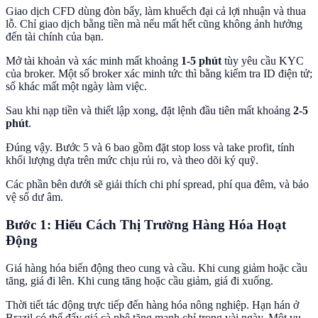
Giao dịch CFD dùng đòn bẩy, làm khuếch đại cả lợi nhuận và thua
lỗ. Chỉ giao dịch bằng tiền mà nếu mất hết cũng không ảnh hưởng
đến tài chính của bạn.
Mở tài khoản và xác minh mất khoảng
1-5 phút
tùy yêu cầu KYC
của broker. Một số broker xác minh tức thì bằng kiểm tra ID điện tử;
số khác mất một ngày làm việc.
Sau khi nạp tiền và thiết lập xong, đặt lệnh đầu tiên mất khoảng
2-5
phút
.
Đúng vậy. Bước 5 và 6 bao gồm đặt stop loss và take profit, tính
khối lượng dựa trên mức chịu rủi ro, và theo dõi ký quỹ.
Các phần bên dưới sẽ giải thích chi phí spread, phí qua đêm, và bảo
vệ số dư âm.
Bước 1: Hiểu Cách Thị Trường Hàng Hóa Hoạt
Động
Giá hàng hóa biến động theo cung và cầu. Khi cung giảm hoặc cầu
tăng, giá đi lên. Khi cung tăng hoặc cầu giảm, giá đi xuống.
Thời tiết tác động trực tiếp đến hàng hóa nông nghiệp. Hạn hán ở
Brazil có thể đẩy giá cà phê tăng mạnh chỉ trong vài ngày. Một vụ