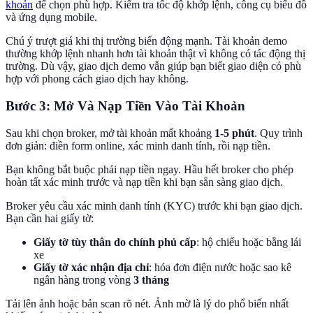
khoản
để chọn phù hợp. Kiểm tra tốc độ khớp lệnh, công cụ biểu đồ
và ứng dụng mobile.
Chú ý trượt giá khi thị trường biến động mạnh. Tài khoản demo
thường khớp lệnh nhanh hơn tài khoản thật vì không có tác động thị
trường. Dù vậy, giao dịch demo vẫn giúp bạn biết giao diện có phù
hợp với phong cách giao dịch hay không.
Bước 3: Mở Và Nạp Tiền Vào Tài Khoản
Sau khi chọn broker, mở tài khoản mất khoảng
1-5 phút
. Quy trình
đơn giản: điền form online, xác minh danh tính, rồi nạp tiền.
Bạn không bắt buộc phải nạp tiền ngay. Hầu hết broker cho phép
hoàn tất xác minh trước và nạp tiền khi bạn sẵn sàng giao dịch.
Broker yêu cầu xác minh danh tính (KYC) trước khi bạn giao dịch.
Bạn cần hai giấy tờ:
Giấy tờ tùy thân do chính phủ cấp
: hộ chiếu hoặc bằng lái
xe
Giấy tờ xác nhận địa chỉ
: hóa đơn điện nước hoặc sao kê
ngân hàng trong vòng
3 tháng
Tải lên ảnh hoặc bản scan rõ nét. Ảnh mờ là lý do phổ biến nhất