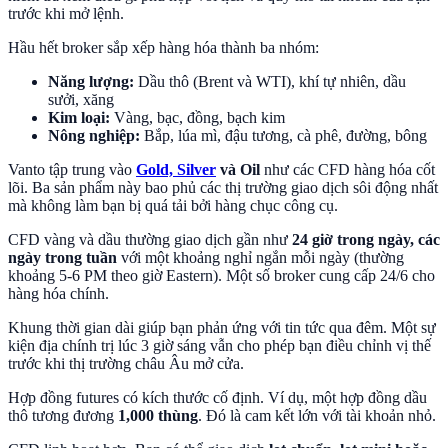
trước khi mở lệnh.
Hầu hết broker sắp xếp hàng hóa thành ba nhóm:
Năng lượng:
Dầu thô (Brent và WTI), khí tự nhiên, dầu
sưởi, xăng
Kim loại:
Vàng, bạc, đồng, bạch kim
Nông nghiệp:
Bắp, lúa mì, đậu tương, cà phê, đường, bông
Vanto tập trung vào
Gold, Silver
và Oil
như các CFD hàng hóa cốt
lõi. Ba sản phẩm này bao phủ các thị trường giao dịch sôi động nhất
mà không làm bạn bị quá tải bởi hàng chục công cụ.
CFD vàng và dầu thường giao dịch gần như
24 giờ trong ngày, các
ngày trong tuần
với một khoảng nghỉ ngắn mỗi ngày (thường
khoảng 5-6 PM theo giờ Eastern). Một số broker cung cấp 24/6 cho
hàng hóa chính.
Khung thời gian dài giúp bạn phản ứng với tin tức qua đêm. Một sự
kiện địa chính trị lúc 3 giờ sáng vẫn cho phép bạn điều chỉnh vị thế
trước khi thị trường châu Âu mở cửa.
Hợp đồng futures có kích thước cố định. Ví dụ, một hợp đồng dầu
thô tương đương
1,000 thùng
. Đó là cam kết lớn với tài khoản nhỏ.