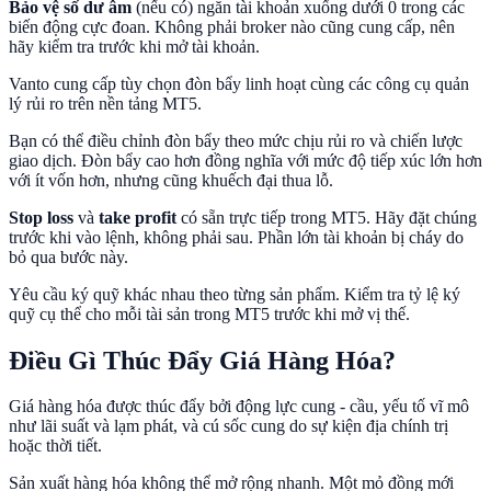
Bảo vệ số dư âm
(nếu có) ngăn tài khoản xuống dưới 0 trong các
biến động cực đoan. Không phải broker nào cũng cung cấp, nên
hãy kiểm tra trước khi mở tài khoản.
Vanto cung cấp tùy chọn đòn bẩy linh hoạt cùng các công cụ quản
lý rủi ro trên nền tảng MT5.
Bạn có thể điều chỉnh đòn bẩy theo mức chịu rủi ro và chiến lược
giao dịch. Đòn bẩy cao hơn đồng nghĩa với mức độ tiếp xúc lớn hơn
với ít vốn hơn, nhưng cũng khuếch đại thua lỗ.
Stop loss
và
take profit
có sẵn trực tiếp trong MT5. Hãy đặt chúng
trước khi vào lệnh, không phải sau. Phần lớn tài khoản bị cháy do
bỏ qua bước này.
Yêu cầu ký quỹ khác nhau theo từng sản phẩm. Kiểm tra tỷ lệ ký
quỹ cụ thể cho mỗi tài sản trong MT5 trước khi mở vị thế.
Điều Gì Thúc Đẩy Giá Hàng Hóa?
Giá hàng hóa được thúc đẩy bởi động lực cung - cầu, yếu tố vĩ mô
như lãi suất và lạm phát, và cú sốc cung do sự kiện địa chính trị
hoặc thời tiết.
Sản xuất hàng hóa không thể mở rộng nhanh. Một mỏ đồng mới