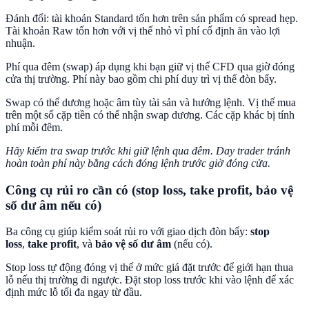
Đánh đổi: tài khoản Standard tốn hơn trên sản phẩm có spread hẹp.
Tài khoản Raw tốn hơn với vị thế nhỏ vì phí cố định ăn vào lợi
nhuận.
Phí qua đêm (swap) áp dụng khi bạn giữ vị thế CFD qua giờ đóng
cửa thị trường. Phí này bao gồm chi phí duy trì vị thế đòn bẩy.
Swap có thể dương hoặc âm tùy tài sản và hướng lệnh. Vị thế mua
trên một số cặp tiền có thể nhận swap dương. Các cặp khác bị tính
phí mỗi đêm.
Hãy kiểm tra swap trước khi giữ lệnh qua đêm. Day trader tránh
hoàn toàn phí này bằng cách đóng lệnh trước giờ đóng cửa.
Công cụ rủi ro cần có (stop loss, take profit, bảo vệ
số dư âm nếu có)
Ba công cụ giúp kiểm soát rủi ro với giao dịch đòn bẩy:
stop
loss
,
take profit
, và
bảo vệ số dư âm
(nếu có).
Stop loss tự động đóng vị thế ở mức giá đặt trước để giới hạn thua
lỗ nếu thị trường đi ngược. Đặt stop loss trước khi vào lệnh để xác
định mức lỗ tối đa ngay từ đầu.