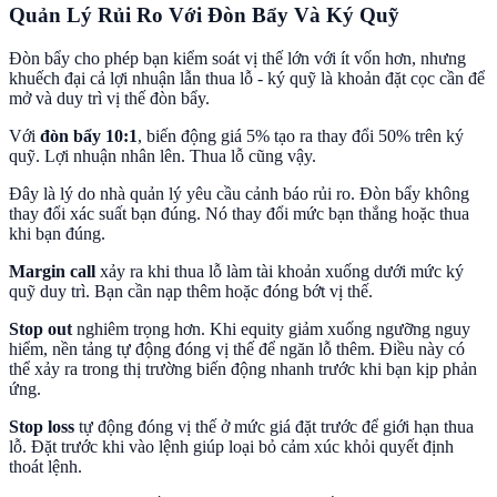
Quản Lý Rủi Ro Với Đòn Bẩy Và Ký Quỹ
Đòn bẩy cho phép bạn kiểm soát vị thế lớn với ít vốn hơn, nhưng
khuếch đại cả lợi nhuận lẫn thua lỗ - ký quỹ là khoản đặt cọc cần để
mở và duy trì vị thế đòn bẩy.
Với
đòn bẩy 10:1
, biến động giá 5% tạo ra thay đổi 50% trên ký
quỹ. Lợi nhuận nhân lên. Thua lỗ cũng vậy.
Đây là lý do nhà quản lý yêu cầu cảnh báo rủi ro. Đòn bẩy không
thay đổi xác suất bạn đúng. Nó thay đổi mức bạn thắng hoặc thua
khi bạn đúng.
Margin call
xảy ra khi thua lỗ làm tài khoản xuống dưới mức ký
quỹ duy trì. Bạn cần nạp thêm hoặc đóng bớt vị thế.
Stop out
nghiêm trọng hơn. Khi equity giảm xuống ngưỡng nguy
hiểm, nền tảng tự động đóng vị thế để ngăn lỗ thêm. Điều này có
thể xảy ra trong thị trường biến động nhanh trước khi bạn kịp phản
ứng.
Stop loss
tự động đóng vị thế ở mức giá đặt trước để giới hạn thua
lỗ. Đặt trước khi vào lệnh giúp loại bỏ cảm xúc khỏi quyết định
thoát lệnh.