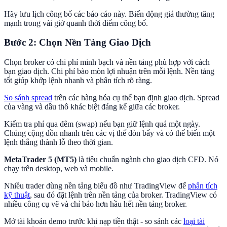
Hãy lưu lịch công bố các báo cáo này. Biến động giá thường tăng
mạnh trong vài giờ quanh thời điểm công bố.
Bước 2: Chọn Nền Tảng Giao Dịch
Chọn broker có chi phí minh bạch và nền tảng phù hợp với cách
bạn giao dịch. Chi phí bào mòn lợi nhuận trên mỗi lệnh. Nền tảng
tốt giúp khớp lệnh nhanh và phân tích rõ ràng.
So sánh spread
trên các hàng hóa cụ thể bạn định giao dịch. Spread
của vàng và dầu thô khác biệt đáng kể giữa các broker.
Kiểm tra phí qua đêm (swap) nếu bạn giữ lệnh quá một ngày.
Chúng cộng dồn nhanh trên các vị thế đòn bẩy và có thể biến một
lệnh thắng thành lỗ theo thời gian.
MetaTrader 5 (MT5)
là tiêu chuẩn ngành cho giao dịch CFD. Nó
chạy trên desktop, web và mobile.
Nhiều trader dùng nền tảng biểu đồ như TradingView để
phân tích
kỹ thuật
, sau đó đặt lệnh trên nền tảng của broker. TradingView có
nhiều công cụ vẽ và chỉ báo hơn hầu hết nền tảng broker.
Mở tài khoản demo trước khi nạp tiền thật - so sánh các
loại tài