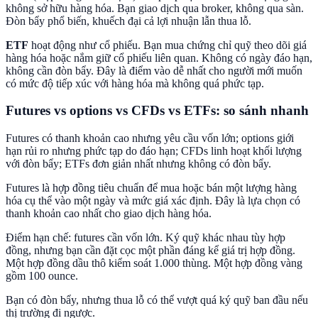
không sở hữu hàng hóa. Bạn giao dịch qua broker, không qua sàn.
Đòn bẩy phổ biến, khuếch đại cả lợi nhuận lẫn thua lỗ.
ETF
hoạt động như cổ phiếu. Bạn mua chứng chỉ quỹ theo dõi giá
hàng hóa hoặc nắm giữ cổ phiếu liên quan. Không có ngày đáo hạn,
không cần đòn bẩy. Đây là điểm vào dễ nhất cho người mới muốn
có mức độ tiếp xúc với hàng hóa mà không quá phức tạp.
Futures vs options vs CFDs vs ETFs: so sánh nhanh
Futures có thanh khoản cao nhưng yêu cầu vốn lớn; options giới
hạn rủi ro nhưng phức tạp do đáo hạn; CFDs linh hoạt khối lượng
với đòn bẩy; ETFs đơn giản nhất nhưng không có đòn bẩy.
Futures là hợp đồng tiêu chuẩn để mua hoặc bán một lượng hàng
hóa cụ thể vào một ngày và mức giá xác định. Đây là lựa chọn có
thanh khoản cao nhất cho giao dịch hàng hóa.
Điểm hạn chế: futures cần vốn lớn. Ký quỹ khác nhau tùy hợp
đồng, nhưng bạn cần đặt cọc một phần đáng kể giá trị hợp đồng.
Một hợp đồng dầu thô kiểm soát 1.000 thùng. Một hợp đồng vàng
gồm 100 ounce.
Bạn có đòn bẩy, nhưng thua lỗ có thể vượt quá ký quỹ ban đầu nếu
thị trường đi ngược.