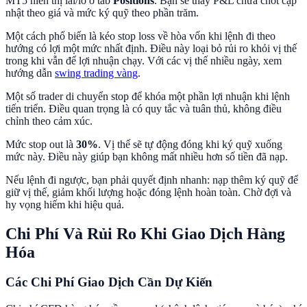
MT5 hiển thị lãi/lỗ ở tab
Positions
. Bạn sẽ thấy P&L chưa chốt cập
nhật theo giá và mức ký quỹ theo phần trăm.
Một cách phổ biến là kéo stop loss về hòa vốn khi lệnh đi theo
hướng có lợi một mức nhất định. Điều này loại bỏ rủi ro khỏi vị thế
trong khi vẫn để lợi nhuận chạy. Với các vị thế nhiều ngày, xem
hướng dẫn
swing trading vàng
.
Một số trader di chuyển stop để khóa một phần lợi nhuận khi lệnh
tiến triển. Điều quan trọng là có quy tắc và tuân thủ, không điều
chỉnh theo cảm xúc.
Mức stop out là
30%
. Vị thế sẽ tự động đóng khi ký quỹ xuống
mức này. Điều này giúp bạn không mất nhiều hơn số tiền đã nạp.
Nếu lệnh đi ngược, bạn phải quyết định nhanh: nạp thêm ký quỹ để
giữ vị thế, giảm khối lượng hoặc đóng lệnh hoàn toàn. Chờ đợi và
hy vọng hiếm khi hiệu quả.
Chi Phí Và Rủi Ro Khi Giao Dịch Hàng
Hóa
Các Chi Phí Giao Dịch Cần Dự Kiến