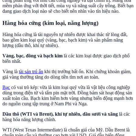
cứng phản ứng với nhu cầu công nghiệp và địa chính trị. Hàng hóa
mềm phản ứng với thời tiết, mùa vụ và năng suất cây trồng. Biết bạn
đang giao dịch loại nào sẽ cho biết nên nhìn vào tín hiệu nào.
Hàng hóa cứng (kim loại, năng lượng)
Hàng hóa cứng là tài nguyên tự nhiên được khai thác từ lòng đất,
bao gồm kim loại quý (vàng, bạc, bạch kim) và sản phẩm năng
lượng (dầu thô, khí tự nhiên).
Vàng, bạc, đồng và bạch kim
là các kim loại được giao dịch phổ
biến nhất.
Vàng là
tài sản trú ẩn
khi thị trường bất ổn. Khi chứng khoán giảm,
giá vàng thường tăng do dòng tiền tìm nơi an toàn.
Bạc
có vai trò kép: vừa là kim loại quý vừa là vật liệu công nghiệp
dùng trong điện tử và tấm pin mặt trời. Đồng bám sát hoạt động sản
xuất toàn cầu. Bạch kim hiếm hơn vàng nhưng biến động mạnh hơn
do nguồn cung tập trung ở Nam Phi và Nga.
Dầu thô (WTI và Brent), khí tự nhiên, dầu sưởi và xăng
là các
hàng hóa năng lượng chính.
WTI (West Texas Intermediate) là chuẩn giá của Mỹ. Dầu Brent là
chuẩn toàn cầu và thường cao hơn vài USD. Giá dầu biến động