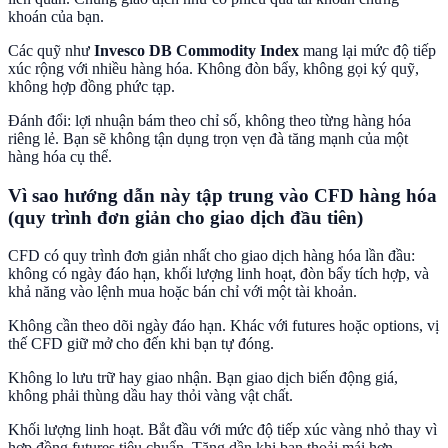
khoán của bạn.
Các quỹ như
Invesco DB Commodity Index
mang lại mức độ tiếp
xúc rộng với nhiều hàng hóa. Không đòn bẩy, không gọi ký quỹ,
không hợp đồng phức tạp.
Đánh đổi: lợi nhuận bám theo chỉ số, không theo từng hàng hóa
riêng lẻ. Bạn sẽ không tận dụng trọn vẹn đà tăng mạnh của một
hàng hóa cụ thể.
Vì sao hướng dẫn này tập trung vào CFD hàng hóa
(quy trình đơn giản cho giao dịch đầu tiên)
CFD có quy trình đơn giản nhất cho giao dịch hàng hóa lần đầu:
không có ngày đáo hạn, khối lượng linh hoạt, đòn bẩy tích hợp, và
khả năng vào lệnh mua hoặc bán chỉ với một tài khoản.
Không cần theo dõi ngày đáo hạn. Khác với futures hoặc options, vị
thế CFD giữ mở cho đến khi bạn tự đóng.
Không lo lưu trữ hay giao nhận. Bạn giao dịch biến động giá,
không phải thùng dầu hay thỏi vàng vật chất.
Khối lượng linh hoạt. Bắt đầu với mức độ tiếp xúc vàng nhỏ thay vì
hợp đồng futures tiêu chuẩn. Tăng dần khi bạn thoải mái hơn.