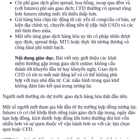
Chi phí giao dịch gồm spread, hoa hồng, swap qua đêm và
(với futures) phí sàn giao dịch; CFD thường có spread rộng
hơn futures nhưng mức tối thiểu thấp hơn.
Giá hàng hóa chịu tác động từ các yếu tố cung/cầu cơ bản, sự
kiện địa chính trị, chuyển động tiền tệ (đặc biệt USD) và các
mô hình theo mùa.
Một nền tảng giao dịch hàng hóa uy tín có pháp nhân được
quy định, spread thấp, MT5 hoặc thực thi tương đương và
công khai phí minh bạch.
Nội dung giáo dục.
Bài viết này giới thiệu các khái
niệm thường gặp trong giao dịch online; không cấu
thành lời khuyên đầu tư hay khuyến nghị. Giao dịch
CFD có rủi ro mất mát đáng kể và có thể không phù
hợp với mọi nhà đầu tư. Các mẫu hình trong quá khứ
không đảm bảo kết quả trong tương lai.
Người mới thường do dự trước giao dịch hàng hóa thật đầu tiên.
Một số người mới tham gia bắt đầu từ thị trường hợp đồng tương lai;
futures có cơ chế khớp lệnh riêng (sàn giao dịch tập trung, ngày đáo
hạn hợp đồng, kích thước hợp đồng lớn hơn) thường đòi hỏi vốn
nhiều hơn và sự quen thuộc về vận hành hơn so với các lựa chọn
spot hoặc CFD.