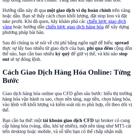
Hướng dẫn này đi qua
một giao dịch ví dụ hoàn chỉnh
trên vàng
hoặc dầu. Bạn sẽ thấy cách chọn khối lượng, đặt stop loss và đặt
take profit. Khi đã quen, hãy khám phá các
chiến lược giao dịch
vàng
hoặc hướng dẫn
chiến lược giao dịch hàng hóa
để xây dựng
phương pháp bài bản.
Sau đó chúng ta sẽ nói về chi phí bằng ngôn ngữ dễ hiểu:
spread
thực sự lấy bao nhiêu từ giao dịch của bạn,
phí qua đêm
cộng dồn
thế nào, bạn cần bao nhiêu
ký quỹ
để giữ vị thế, và khi nào
stop
out
sẽ tự đóng lệnh.
Cách Giao Dịch Hàng Hóa Online: Từng
Bước
Giao dịch hàng hóa online qua CFD gồm sáu bước: hiểu thị trường
hàng hóa vận hành ra sao, chọn nền tảng, nạp tiền, chọn hàng hóa,
vào lệnh với khối lượng và kiểm soát rủi ro phù hợp, rồi theo dõi vị
thế.
Bạn cần ba thứ: một
tài khoản giao dịch CFD
tại broker có cung
cấp hàng hóa (vàng, dầu, khí tự nhiên), một nền tảng như MT5 cài
trên desktop hoặc mobile, và số tiền bạn có thể chấp nhận mất.