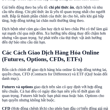
Giá biến động theo ba yếu tố:
chi phí thức ăn
, dịch bệnh và nhu
cầu tiêu dùng. Chi phí thức ăn là yếu tố quan trọng nhất cho người
mới. Bắp là thành phần chính của thức ăn cho bò, nên khi giá bắp
tăng, hợp đồng tương lai chăn nuôi thường tăng theo.
Dịch bệnh như cúm gia cầm hay dịch tả heo châu Phi có thể làm giá
sụt mạnh chỉ qua một đêm. Xu hướng tiêu dùng thay đổi chậm hơn
nhưng vẫn quan trọng. Sự phát triển của thịt thực vật ảnh hưởng
đến dự báo nhu cầu dài hạn.
Các Cách Giao Dịch Hàng Hóa Online
(Futures, Options, CFDs, ETFs)
Bốn cách chính để giao dịch hàng hóa online là hợp đồng tương lai,
quyền chọn, CFD (Contracts for Difference) và ETF (Quỹ hoán đổi
danh mục).
Futures và options
giao dịch trên sàn có quy định với hợp đồng
tiêu chuẩn. Cả hai đều có ngày đáo hạn nên yếu tố thời gian rất
quan trọng. Futures bắt buộc bạn phải mua hoặc bán. Options cho
bạn quyền nhưng không bắt buộc.
CFD
(Hợp đồng chênh lệch) cho phép bạn đầu cơ biến động giá mà