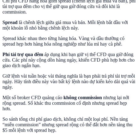
Chi phí CFD hàng hóa gồm spread (chênh lệch giá mua và bán), phí
tài trợ qua đêm cho vị thế giữ qua giờ đóng cửa và đôi khi là
commission.
Spread
là chênh lệch giữa giá mua và bán. Mỗi lệnh bắt đầu với
một khoản lỗ nhỏ bằng chênh lệch này.
Spread khác nhau theo từng hàng hóa. Vàng và dầu thường có
spread hẹp hơn hàng hóa nông nghiệp như lúa mì hay cà phê.
Phí tài trợ qua đêm
áp dụng khi bạn giữ vị thế CFD qua giờ đóng
cửa. Các phí này cộng dồn hàng ngày, khiến CFD phù hợp hơn cho
giao dịch ngắn hạn.
Giữ lệnh vài tuần hoặc vài tháng nghĩa là bạn phải trả phí tài trợ mỗi
ngày. Hãy tính điều này vào bất kỳ lệnh nào dự kiến kéo dài quá vài
ngày.
Một số broker CFD quảng cáo
không commission
nhưng lại nới
rộng spread. Số khác thu commission cố định nhưng spread hẹp
hơn.
So sánh tổng chi phí giao dịch, không chỉ một loại phí. Nền tảng
“miễn commission” nhưng spread rộng có thể đắt hơn nền tảng thu
$5 mỗi lệnh với spread hẹp.