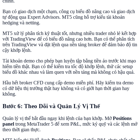
chỉnh.
Bạn có giao dịch một chạm, công cụ biểu đồ nâng cao và giao dịch
tự động qua Expert Advisors. MT5 cũng hỗ trợ kiểu tài khoản
hedging và netting.
MT5 xử lý phân tích kỹ thuật tốt, nhưng nhiều trader nhỏ lẻ kết hợp
với TradingView để có biểu đồ nâng cao hơn. Bạn có thể phân tích
trên TradingView và đặt lệnh qua nền tảng broker để đảm bảo độ tin
cậy khớp lệnh.
Tài khoản demo cho phép bạn luyện tập bằng tiền ảo trước khi mạo
hiểm tiền thật. Bạn có thể kiểm tra tốc độ khớp lệnh, thử các setup
biểu đồ khác nhau và làm quen với nền tảng mà không có hậu quả.
Hầu hết broker CFD cung cấp demo miễn phí. Hãy kiểm tra demo
có dữ liệu thị trường thật hay không và có giới hạn thời gian hay
không.
Bước 6: Theo Dõi và Quản Lý Vị Thế
Quản lý vị thế bắt đầu ngay khi lệnh của bạn khớp. Mở
Positions
panel
trong MetaTrader 5 để xem P&L, mức ký quỹ và các lệnh mở
theo thời gian thực.