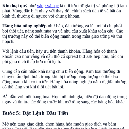
Kim loại quý
như
vàng và bạc
là nơi lưu trữ giá trị và phòng hộ lạm
phát. Vàng đặc biệt nhạy với thay đổi chính sách tiền tệ và bất ổn
kinh tế, thường đi ngược với chứng khoán.
Hàng hóa nông nghiệp
như bắp, đậu tương và lúa mì bị chi phối
bởi thời tiết, năng suất mùa vụ và nhu cầu xuất khẩu toàn cầu. Các
thị trường này có thể biến động mạnh trong mùa gieo trồng và thu
hoạch.
Với lệnh đầu tiên, hãy ưu tiên thanh khoản. Hàng hóa có thanh
khoản cao như vàng và dầu thô có spread bid-ask hẹp hơn, tức chi
phí giao dịch thấp hơn mỗi lệnh.
Cũng cần cân nhắc khả năng chịu biến động. Kim loại thường di
chuyển ổn định hơn, trong khi thị trường năng lượng có thể dao
động mạnh khi có tin tức. Hàng hóa nông nghiệp nằm ở giữa nhưng
có thể tăng vọt khi thời tiết bất lợi.
Bắt đầu với một hàng hóa. Học mô hình giá, biên độ dao động trong
ngày và tin tức tác động trước khi mở rộng sang các hàng hóa khác.
Bước 5: Đặt Lệnh Đầu Tiên
Mở nền tảng giao dịch, chọn hàng hóa muốn giao dịch và bấm