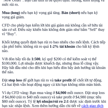
“New Order”. Bạn cần đưa ra ba quyết định: hướng, khối lượng và
mức rủi ro.
Mua (long)
nếu bạn kỳ vọng giá tăng.
Bán (short)
nếu bạn kỳ
vọng giá giảm.
CFD cho phép bạn kiếm lời khi giá giảm mà không cần sở hữu tài
sản cơ sở. Điều này khiến bán khống đơn giản như bấm “Sell” thay
vì “Buy”.
Khối lượng quyết định bạn rủi ro bao nhiêu cho mỗi lệnh. Cách tiếp
cận phổ biến: không rủi ro quá
1-2% tài khoản
cho bất kỳ lệnh
nào.
Với đòn bẩy tối đa
1:500
, ký quỹ $200 có thể kiểm soát vị thế
$100,000. Lợi nhuận được khuếch đại, nhưng thua lỗ cũng vậy.
Hãy bắt đầu nhỏ cho đến khi bạn hiểu đòn bẩy ảnh hưởng tài khoản
thế nào.
Đặt
stop loss
để giới hạn rủi ro và
take profit
để chốt lời tự động.
Cả hai lệnh vẫn hoạt động ngay cả khi bạn không nhìn màn hình.
Ví dụ CFD vàng: Bạn mua vàng ở
$4,900
mỗi ounce. Đặt stop loss
ở $4,860 (rủi ro $40 mỗi ounce) và take profit ở $4,980 (mục tiêu
$80 mỗi ounce). Tỷ lệ
lợi nhuận/rủi ro 2:1
được xác định trước khi
bạn xác nhận lệnh. Xem thêm hướng dẫn chi tiết về
cách giao dịch