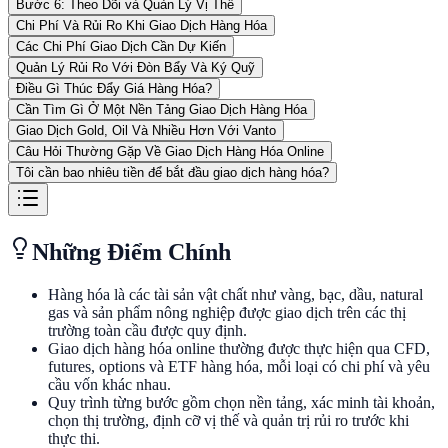
Bước 6: Theo Dõi và Quản Lý Vị Thế
Chi Phí Và Rủi Ro Khi Giao Dịch Hàng Hóa
Các Chi Phí Giao Dịch Cần Dự Kiến
Quản Lý Rủi Ro Với Đòn Bẩy Và Ký Quỹ
Điều Gì Thúc Đẩy Giá Hàng Hóa?
Cần Tìm Gì Ở Một Nền Tảng Giao Dịch Hàng Hóa
Giao Dịch Gold, Oil Và Nhiều Hơn Với Vanto
Câu Hỏi Thường Gặp Về Giao Dịch Hàng Hóa Online
Tôi cần bao nhiêu tiền để bắt đầu giao dịch hàng hóa?
Những Điểm Chính
Hàng hóa là các tài sản vật chất như vàng, bạc, dầu, natural
gas và sản phẩm nông nghiệp được giao dịch trên các thị
trường toàn cầu được quy định.
Giao dịch hàng hóa online thường được thực hiện qua CFD,
futures, options và ETF hàng hóa, mỗi loại có chi phí và yêu
cầu vốn khác nhau.
Quy trình từng bước gồm chọn nền tảng, xác minh tài khoản,
chọn thị trường, định cỡ vị thế và quản trị rủi ro trước khi
thực thi.