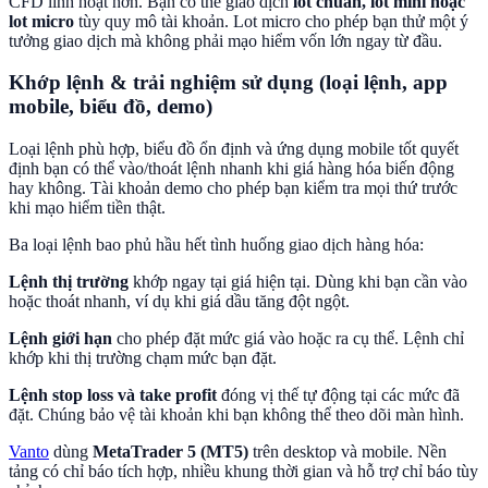
CFD linh hoạt hơn. Bạn có thể giao dịch
lot chuẩn, lot mini hoặc
lot micro
tùy quy mô tài khoản. Lot micro cho phép bạn thử một ý
tưởng giao dịch mà không phải mạo hiểm vốn lớn ngay từ đầu.
Khớp lệnh & trải nghiệm sử dụng (loại lệnh, app
mobile, biểu đồ, demo)
Loại lệnh phù hợp, biểu đồ ổn định và ứng dụng mobile tốt quyết
định bạn có thể vào/thoát lệnh nhanh khi giá hàng hóa biến động
hay không. Tài khoản demo cho phép bạn kiểm tra mọi thứ trước
khi mạo hiểm tiền thật.
Ba loại lệnh bao phủ hầu hết tình huống giao dịch hàng hóa:
Lệnh thị trường
khớp ngay tại giá hiện tại. Dùng khi bạn cần vào
hoặc thoát nhanh, ví dụ khi giá dầu tăng đột ngột.
Lệnh giới hạn
cho phép đặt mức giá vào hoặc ra cụ thể. Lệnh chỉ
khớp khi thị trường chạm mức bạn đặt.
Lệnh stop loss và take profit
đóng vị thế tự động tại các mức đã
đặt. Chúng bảo vệ tài khoản khi bạn không thể theo dõi màn hình.
Vanto
dùng
MetaTrader 5 (MT5)
trên desktop và mobile. Nền
tảng có chỉ báo tích hợp, nhiều khung thời gian và hỗ trợ chỉ báo tùy