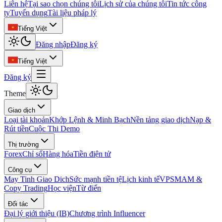
Liên hệ
Tại sao chọn chúng tôi
Lịch sử của chúng tôi
Tin tức công
ty
Tuyển dụng
Tài liệu pháp lý
Tiếng Việt
Đăng nhập
Đăng ký
Tiếng Việt
Đăng ký
Theme
Giao dịch
Loại tài khoản
Khớp Lệnh & Minh Bạch
Nền tảng giao dịch
Nạp &
Rút tiền
Cuộc Thi Demo
Thị trường
Forex
Chỉ số
Hàng hóa
Tiền điện tử
Công cụ
May Tinh Giao Dich
Sức mạnh tiền tệ
Lịch kinh tế
VPS
MAM &
Copy Trading
Học viện
Từ điển
Đối tác
Đại lý giới thiệu (IB)
Chương trình Influencer