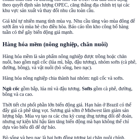
theo quyết định sản lượng OPEC, căng thẳng địa chính trị tại các
khu vực sản xuất và thay đổi nhu cầu toàn cầu.
Giá khí tự nhiên mang tính mùa vụ. Nhu cầu tăng vào mùa đông để
sưởi ấm và mùa hè cho điều hòa. Báo cáo tồn kho công bố hàng
tuần có thể gây biến động giá mạnh.
Hàng hóa mềm (nông nghiệp, chăn nuôi)
Hàng hóa mềm là sản phẩm nông nghiệp được trồng hoặc chăn
nuôi, bao gồm ngũ cốc (lúa mì, bắp, đậu tương), nhóm softs (cà phê,
đường, bông), và vật nuôi (bò sống, heo nạc).
Hàng hóa nông nghiệp chia thành hai nhóm: ngũ cốc và softs.
Ngũ cốc
gồm bắp, lúa mì và đậu tương.
Softs
gồm cà phê, đường,
bông và ca cao.
Thời tiết chi phối phần lớn biến động giá. Hạn hán ở Brazil có thể
đẩy giá cà phê tăng vọt. Sương giá sớm ở Midwest làm giảm sản
lượng bắp. Mùa vụ tạo ra các chu kỳ cung ứng tương đối dễ đoán,
nhưng sự kiện khí hậu làm tăng biến động mà bạn không thể chỉ
dựa vào biểu đồ để dự báo.
Bò sống và heo nạc là hai hợp đồng tương lai chăn nuôi chính.