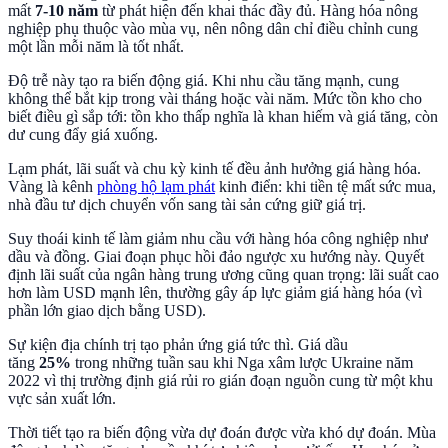
mất
7-10 năm
từ phát hiện đến khai thác đầy đủ. Hàng hóa nông
nghiệp phụ thuộc vào mùa vụ, nên nông dân chỉ điều chỉnh cung
một lần mỗi năm là tốt nhất.
Độ trễ này tạo ra biến động giá. Khi nhu cầu tăng mạnh, cung
không thể bắt kịp trong vài tháng hoặc vài năm. Mức tồn kho cho
biết điều gì sắp tới: tồn kho thấp nghĩa là khan hiếm và giá tăng, còn
dư cung đẩy giá xuống.
Lạm phát, lãi suất và chu kỳ kinh tế đều ảnh hưởng giá hàng hóa.
Vàng là kênh
phòng hộ lạm phát
kinh điển: khi tiền tệ mất sức mua,
nhà đầu tư dịch chuyển vốn sang tài sản cứng giữ giá trị.
Suy thoái kinh tế làm giảm nhu cầu với hàng hóa công nghiệp như
dầu và đồng. Giai đoạn phục hồi đảo ngược xu hướng này. Quyết
định lãi suất của ngân hàng trung ương cũng quan trọng: lãi suất cao
hơn làm USD mạnh lên, thường gây áp lực giảm giá hàng hóa (vì
phần lớn giao dịch bằng USD).
Sự kiện địa chính trị tạo phản ứng giá tức thì. Giá dầu
tăng
25%
trong những tuần sau khi Nga xâm lược Ukraine năm
2022 vì thị trường định giá rủi ro gián đoạn nguồn cung từ một khu
vực sản xuất lớn.
Thời tiết tạo ra biến động vừa dự đoán được vừa khó dự đoán. Mùa