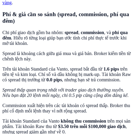
vàng
.
Phí & giá cần so sánh (spread, commission, phí qua
đêm)
Chi phí giao dịch gồm ba nhóm:
spread
,
commission
, và
phí qua
đêm
. Hiểu rõ từng loại giúp bạn ước tính chi phí thực tế trước khi
mở tài khoản.
Spread là khoảng cách giữa giá mua và giá bán. Broker kiếm tiền từ
chênh lệch này.
Trên tài khoản Standard của Vanto, spread bắt đầu từ
1.6 pips
trên
tiền tệ và kim loại. Chỉ số và dầu không bị mark-up. Tài khoản Raw
có spread thị trường từ
0.0 pips
, nhưng bạn sẽ trả commission.
Spread thấp quan trọng nhất với trader giao dịch thường xuyên.
Nếu bạn đặt 20 lệnh mỗi ngày, chỉ 0.5 pip cũng cộng dồn đáng kể.
Commission xuất hiện trên các tài khoản có spread thấp. Broker thu
phí cố định mỗi lệnh thay vì nới rộng spread.
Tài khoản Standard của Vanto
không thu commission
trên mọi sản
phẩm. Tài khoản Raw thu từ
$3.50 trên mỗi $100,000 giao dịch
,
nhưng spread giảm gần như về 0.