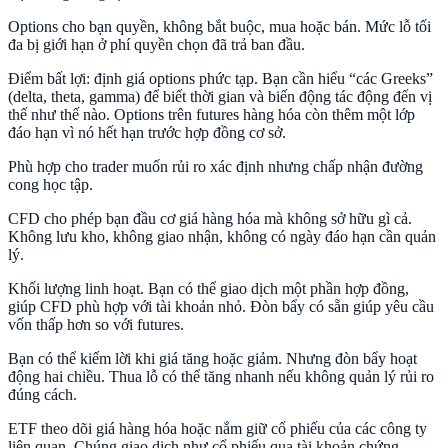
Options cho bạn quyền, không bắt buộc, mua hoặc bán. Mức lỗ tối
đa bị giới hạn ở phí quyền chọn đã trả ban đầu.
Điểm bất lợi: định giá options phức tạp. Bạn cần hiểu “các Greeks”
(delta, theta, gamma) để biết thời gian và biến động tác động đến vị
thế như thế nào. Options trên futures hàng hóa còn thêm một lớp
đáo hạn vì nó hết hạn trước hợp đồng cơ sở.
Phù hợp cho trader muốn rủi ro xác định nhưng chấp nhận đường
cong học tập.
CFD cho phép bạn đầu cơ giá hàng hóa mà không sở hữu gì cả.
Không lưu kho, không giao nhận, không có ngày đáo hạn cần quản
lý.
Khối lượng linh hoạt. Bạn có thể giao dịch một phần hợp đồng,
giúp CFD phù hợp với tài khoản nhỏ. Đòn bẩy có sẵn giúp yêu cầu
vốn thấp hơn so với futures.
Bạn có thể kiếm lời khi giá tăng hoặc giảm. Nhưng đòn bẩy hoạt
động hai chiều. Thua lỗ có thể tăng nhanh nếu không quản lý rủi ro
đúng cách.
ETF theo dõi giá hàng hóa hoặc nắm giữ cổ phiếu của các công ty
liên quan. Chúng giao dịch như cổ phiếu qua tài khoản chứng