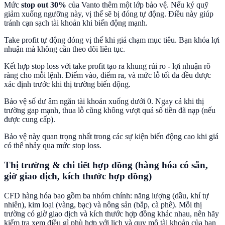
Mức
stop out 30%
của Vanto thêm một lớp bảo vệ. Nếu ký quỹ
giảm xuống ngưỡng này, vị thế sẽ bị đóng tự động. Điều này giúp
tránh cạn sạch tài khoản khi biến động mạnh.
Take profit tự động đóng vị thế khi giá chạm mục tiêu. Bạn khóa lợi
nhuận mà không cần theo dõi liên tục.
Kết hợp stop loss với take profit tạo ra khung rủi ro - lợi nhuận rõ
ràng cho mỗi lệnh. Điểm vào, điểm ra, và mức lỗ tối đa đều được
xác định trước khi thị trường biến động.
Bảo vệ số dư âm ngăn tài khoản xuống dưới 0. Ngay cả khi thị
trường gap mạnh, thua lỗ cũng không vượt quá số tiền đã nạp (nếu
được cung cấp).
Bảo vệ này quan trọng nhất trong các sự kiện biến động cao khi giá
có thể nhảy qua mức stop loss.
Thị trường & chi tiết hợp đồng (hàng hóa có sẵn,
giờ giao dịch, kích thước hợp đồng)
CFD hàng hóa bao gồm ba nhóm chính: năng lượng (dầu, khí tự
nhiên), kim loại (vàng, bạc) và nông sản (bắp, cà phê). Mỗi thị
trường có giờ giao dịch và kích thước hợp đồng khác nhau, nên hãy
kiểm tra xem điều gì phù hợp với lịch và quy mô tài khoản của bạn