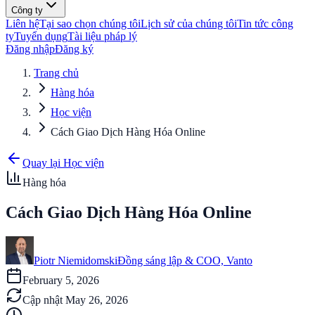
Công ty
Liên hệ
Tại sao chọn chúng tôi
Lịch sử của chúng tôi
Tin tức công
ty
Tuyển dụng
Tài liệu pháp lý
Đăng nhập
Đăng ký
Trang chủ
Hàng hóa
Học viện
Cách Giao Dịch Hàng Hóa Online
Quay lại Học viện
Hàng hóa
Cách Giao Dịch Hàng Hóa Online
Piotr Niemidomski
Đồng sáng lập & COO, Vanto
February 5, 2026
Cập nhật
May 26, 2026