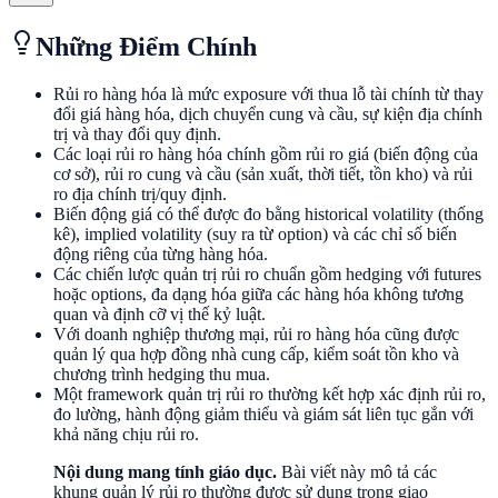
Những Điểm Chính
Rủi ro hàng hóa là mức exposure với thua lỗ tài chính từ thay
đổi giá hàng hóa, dịch chuyển cung và cầu, sự kiện địa chính
trị và thay đổi quy định.
Các loại rủi ro hàng hóa chính gồm rủi ro giá (biến động của
cơ sở), rủi ro cung và cầu (sản xuất, thời tiết, tồn kho) và rủi
ro địa chính trị/quy định.
Biến động giá có thể được đo bằng historical volatility (thống
kê), implied volatility (suy ra từ option) và các chỉ số biến
động riêng của từng hàng hóa.
Các chiến lược quản trị rủi ro chuẩn gồm hedging với futures
hoặc options, đa dạng hóa giữa các hàng hóa không tương
quan và định cỡ vị thế kỷ luật.
Với doanh nghiệp thương mại, rủi ro hàng hóa cũng được
quản lý qua hợp đồng nhà cung cấp, kiểm soát tồn kho và
chương trình hedging thu mua.
Một framework quản trị rủi ro thường kết hợp xác định rủi ro,
đo lường, hành động giảm thiểu và giám sát liên tục gắn với
khả năng chịu rủi ro.
Nội dung mang tính giáo dục.
Bài viết này mô tả các
khung quản lý rủi ro thường được sử dụng trong giao