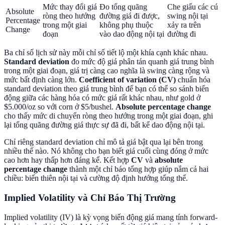
Mức thay đổi giá
Đo tổng quãng
Che giấu các cú
Absolute
ròng theo hướng
đường giá đi được,
swing nội tại
Percentage
trong một giai
không phụ thuộc
xảy ra trên
Change
đoạn
vào dao động nội tại
đường đi
Ba chỉ số lịch sử này mỗi chỉ số tiết lộ một khía cạnh khác nhau.
Standard deviation
đo mức độ giá phân tán quanh giá trung bình
trong một giai đoạn, giá trị càng cao nghĩa là swing càng rộng và
mức bất định càng lớn.
Coefficient of variation (CV)
chuẩn hóa
standard deviation theo giá trung bình để bạn có thể so sánh biến
động giữa các hàng hóa có mức giá rất khác nhau, như gold ở
$5.000/oz so với corn ở $5/bushel.
Absolute percentage change
cho thấy mức di chuyển ròng theo hướng trong một giai đoạn, ghi
lại tổng quãng đường giá thực sự đã đi, bất kể dao động nội tại.
Chỉ riêng standard deviation chỉ mô tả giá bật qua lại bên trong
nhiều thế nào. Nó không cho bạn biết giá cuối cùng đóng ở mức
cao hơn hay thấp hơn đáng kể. Kết hợp
CV
và
absolute
percentage change
thành một chỉ báo tổng hợp giúp nắm cả hai
chiều: biến thiên nội tại và cường độ định hướng tổng thể.
Implied Volatility và Chỉ Báo Thị Trường
Implied volatility (IV) là kỳ vọng biến động giá mang tính forward-