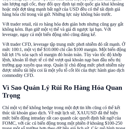
sản lượng ngũ cốc, thay đổi quy định tại một quốc gia khai khoáng
hoặc một đợt tăng mạnh bất ngờ của USD đều có thể tái định giá
hàng hóa chỉ trong vài giờ. Những lực này không báo trước.
Với trader retail, rủi ro hàng hóa đơn giản hơn nhưng cũng gay gắt
không kém. Bạn giữ một vị thế và giá đi ngược lại bạn. Với
leverage, ngay cả một biến động nhỏ cũng đáng kể.
Với trader CFD, leverage tập trung mức phơi nhiễm đó rất mạnh. Ở
mức 100:1, một vị thế $10.000 chỉ cần $100 margin. Một biến động
bất lợi 1% xóa sạch số margin đó hoàn toàn. Tùy vào tốc độ khớp
lệnh, khoản lỗ thực tế có thể vượt quá khoản nạp ban đầu nếu thị
trường gap xuyên qua stop. Quản lý chủ động mức phơi nhiễm này
được nhiều tài liệu coi là một yếu tố cốt lõi của thực hành giao dịch
commodity CFD.
Vì Sao Quản Lý Rủi Ro Hàng Hóa Quan
Trọng
Chỉ một vị thế không hedge trong một đợt tin lớn cũng có thể kết
thúc tài khoản giao dịch. Về mặt lịch sử, XAUUSD đã thể hiện
mức biến động intraday rất cao quanh các quyết định bất ngờ của
FOMC, với các cú biến động trong một phiên ở khoảng $100-250
trong một số trường hợp theo dữ liệu giá lịch sử. Các mô hình trong