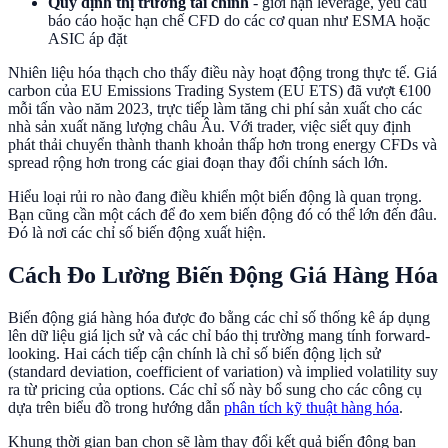
Quy định thị trường tài chính
- giới hạn leverage, yêu cầu
báo cáo hoặc hạn chế CFD do các cơ quan như ESMA hoặc
ASIC áp đặt
Nhiên liệu hóa thạch cho thấy điều này hoạt động trong thực tế. Giá
carbon của EU Emissions Trading System (EU ETS) đã vượt €100
mỗi tấn vào năm 2023, trực tiếp làm tăng chi phí sản xuất cho các
nhà sản xuất năng lượng châu Âu. Với trader, việc siết quy định
phát thải chuyển thành thanh khoản thấp hơn trong energy CFDs và
spread rộng hơn trong các giai đoạn thay đổi chính sách lớn.
Hiểu loại rủi ro nào đang điều khiển một biến động là quan trọng.
Bạn cũng cần một cách để đo xem biến động đó có thể lớn đến đâu.
Đó là nơi các chỉ số biến động xuất hiện.
Cách Đo Lường Biến Động Giá Hàng Hóa
Biến động giá hàng hóa được đo bằng các chỉ số thống kê áp dụng
lên dữ liệu giá lịch sử và các chỉ báo thị trường mang tính forward-
looking. Hai cách tiếp cận chính là chỉ số biến động lịch sử
(standard deviation, coefficient of variation) và implied volatility suy
ra từ pricing của options. Các chỉ số này bổ sung cho các công cụ
dựa trên biểu đồ trong hướng dẫn
phân tích kỹ thuật hàng hóa
.
Khung thời gian bạn chọn sẽ làm thay đổi kết quả biến động bạn