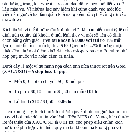
sản lượng, trong khi wheat hay corn dao động theo thời tiết và dữ
liệu mùa vụ. Vì những lực này hiếm khi cùng đánh vào một lúc,
việc nắm giữ cả hai làm giảm khả năng toàn bộ vị thế cùng rơi vào
drawdown.
Kích thước vị thế thường được định nghĩa là mạo hiểm một tỷ lệ cố
định trên equity tài khoản ở mỗi lệnh thay vì một số tiền cố định
chọn bằng cảm giác. Trên
tài khoản $1.000 với rủi ro 1% mỗi
lệnh
, mức lỗ tối đa mỗi lệnh là
$10
. Quy ước 1-2% thường được
nhắc đến như một điểm khởi đầu cho risk-per-trade; mức rủi ro phù
hợp phụ thuộc vào hoàn cảnh cá nhân.
Dưới đây là một ví dụ minh họa cách tính kích thước lot trên Gold
(XAU/USD) với
stop-loss 15 pip
:
Mỗi 0,01 lot di chuyển $0,10 mỗi pip
15 pip x $0,10 = rủi ro $1,50 cho mỗi 0,01 lot
Lỗ tối đa $10 / $1,50 =
0,06 lot
Theo khung này, kích thước lot được quyết định bởi giới hạn rủi ro
thay vì bởi mức độ tự tin vào lệnh. Trên MT5 của Vanto, kích thước
lot tối thiểu của XAU/USD là 0,01 lot, cho phép điều chỉnh kích
thước để phù hợp với nhiều quy mô tài khoản mà không phá vỡ