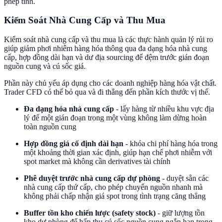
phép tính.
Kiểm Soát Nhà Cung Cấp và Thu Mua
Kiểm soát nhà cung cấp và thu mua là các thực hành quản lý rủi ro
giúp giảm phơi nhiễm hàng hóa thông qua đa dạng hóa nhà cung
cấp, hợp đồng dài hạn và dư địa sourcing để đệm trước gián đoạn
nguồn cung và cú sốc giá.
Phần này chủ yếu áp dụng cho các doanh nghiệp hàng hóa vật chất.
Trader CFD có thể bỏ qua và đi thẳng đến phần kích thước vị thế.
Đa dạng hóa nhà cung cấp
- lấy hàng từ nhiều khu vực địa
lý để một gián đoạn trong một vùng không làm dừng hoàn
toàn nguồn cung
Hợp đồng giá cố định dài hạn
- khóa chi phí hàng hóa trong
một khoảng thời gian xác định, giúp hạn chế phơi nhiễm với
spot market mà không cần derivatives tài chính
Phê duyệt trước nhà cung cấp dự phòng
- duyệt sẵn các
nhà cung cấp thứ cấp, cho phép chuyển nguồn nhanh mà
không phải chấp nhận giá spot trong tình trạng căng thẳng
Buffer tồn kho chiến lược (safety stock)
- giữ lượng tồn
kho dự phòng để hấp thụ cú sốc nguồn cung ngắn hạn trong