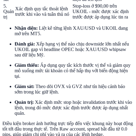
5.
Stop-loss ở $90,00 trên
Xác định quy tắc thoát lệnh
Quản
UKOIL - mức được xác định
trước khi vào và tuân thủ nó
trị
trước được áp dụng lúc tin ra
Nhận diện:
Liệt kê từng lệnh XAU/USD và UKOIL đang
mở trên MT5.
Đánh giá:
Xếp hạng vị thế nào chịu downside lớn nhất nếu
UKOIL gap vì headline OPEC hoặc XAU/USD whipsaw
sau dữ liệu Mỹ.
Giảm thiểu:
Áp dụng quy tắc kích thước vị thế và giảm quy
mô xuống mức tài khoản có thể hấp thụ với biến động hiện
tại.
Giám sát:
Theo dõi OVX và GVZ như tín hiệu cảnh báo
sớm trong lúc giữ lệnh.
Quản trị:
Xác định mức stop hoặc invalidation trước khi vào
lệnh, trong đó mức được xác định trước được áp dụng nhất
quán.
Điều kiện broker ảnh hưởng trực tiếp đến việc khung này hoạt động
tốt tới đâu trong thực tế. Trên Raw account, spread bắt đầu từ 0.0
pips, giúp giảm chi phí vào và ra của các lệnh hedge.