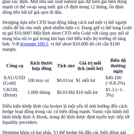
gian xác định. Một nhà sản xuất natural gas dự kiến giá biến động
mạnh có thể swap sang mức giá cố định trong 12 tháng, ổn định
dòng tiền bất kể giá spot đi đâu.
Hedging dựa trên CFD hoạt động bằng cách mở một vị thế ngược
chiều để bù cho mức phơi nhiễm hiện có. Đang giữ vị thế long Gold
trị giá $10.000? Một lệnh short CFD trên Gold với cùng quy mô sẽ
trung hòa rủi ro giá trong khi bạn chờ điều kiện thị trường rõ ràng
hơn. Với
leverage 100:1
, vị thế short $10.000 đó chỉ cần $100
margin.
Biên độ
Kích thước
Giá trị mỗi
Công cụ
Tick size
thường
hợp đồng
tick (mỗi lot)
ngày
XAU/USD
$40-100
100 troy oz
$0.01/oz
$1 mỗi lot
(Gold)
(~0.8-2%)
UKOIL
$1-3 (~1-
1.000 thùng
$0.01/bbl
$10 mỗi lot
(Brent)
3%)
Điều kiện khớp lệnh của broker là một yếu tố ảnh hưởng đến cách
hedge hoạt động trong các cú biến động mạnh. Vanto vận hành mô
hình khớp lệnh A-Book, trong đó lệnh được định tuyến trực tiếp tới
liquidity providers.
Hedging khóa cả hai phía. Vị thế hedge bù đắp các biến động giá