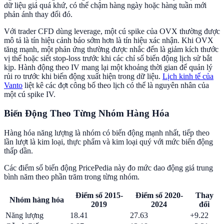
dữ liệu giá quá khứ, có thể chậm hàng ngày hoặc hàng tuần mới
phản ánh thay đổi đó.
Với trader CFD dùng leverage, một cú spike của OVX thường được
mô tả là tín hiệu cảnh báo sớm hơn là tín hiệu xác nhận. Khi OVX
tăng mạnh, một phản ứng thường được nhắc đến là giảm kích thước
vị thế hoặc siết stop-loss trước khi các chỉ số biến động lịch sử bắt
kịp. Hành động theo IV mang lại một khoảng thời gian để quản lý
rủi ro trước khi biến động xuất hiện trong dữ liệu.
Lịch kinh tế của
Vanto
liệt kê các đợt công bố theo lịch có thể là nguyên nhân của
một cú spike IV.
Biến Động Theo Từng Nhóm Hàng Hóa
Hàng hóa năng lượng là nhóm có biến động mạnh nhất, tiếp theo
lần lượt là kim loại, thực phẩm và kim loại quý với mức biến động
thấp dần.
Các điểm số biến động PricePedia này đo mức dao động giá trung
bình năm theo phần trăm trong từng nhóm.
Điểm số 2015-
Điểm số 2020-
Thay
Nhóm hàng hóa
2019
2024
đổi
Năng lượng
18.41
27.63
+9.22