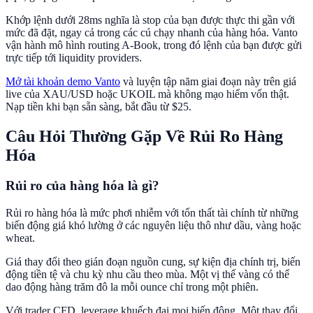
Khớp lệnh dưới 28ms nghĩa là stop của bạn được thực thi gần với
mức đã đặt, ngay cả trong các cú chạy nhanh của hàng hóa. Vanto
vận hành mô hình routing A-Book, trong đó lệnh của bạn được gửi
trực tiếp tới liquidity providers.
Mở tài khoản demo Vanto
và luyện tập năm giai đoạn này trên giá
live của XAU/USD hoặc UKOIL mà không mạo hiểm vốn thật.
Nạp tiền khi bạn sẵn sàng, bắt đầu từ $25.
Câu Hỏi Thường Gặp Về Rủi Ro Hàng
Hóa
Rủi ro của hàng hóa là gì?
Rủi ro hàng hóa là mức phơi nhiễm với tổn thất tài chính từ những
biến động giá khó lường ở các nguyên liệu thô như dầu, vàng hoặc
wheat.
Giá thay đổi theo gián đoạn nguồn cung, sự kiện địa chính trị, biến
động tiền tệ và chu kỳ nhu cầu theo mùa. Một vị thế vàng có thể
dao động hàng trăm đô la mỗi ounce chỉ trong một phiên.
Với trader CFD, leverage khuếch đại mọi biến động. Một thay đổi