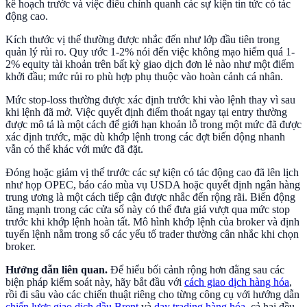
kế hoạch trước và việc điều chỉnh quanh các sự kiện tin tức có tác
động cao.
Kích thước vị thế thường được nhắc đến như lớp đầu tiên trong
quản lý rủi ro. Quy ước 1-2% nói đến việc không mạo hiểm quá 1-
2% equity tài khoản trên bất kỳ giao dịch đơn lẻ nào như một điểm
khởi đầu; mức rủi ro phù hợp phụ thuộc vào hoàn cảnh cá nhân.
Mức stop-loss thường được xác định trước khi vào lệnh thay vì sau
khi lệnh đã mở. Việc quyết định điểm thoát ngay tại entry thường
được mô tả là một cách để giới hạn khoản lỗ trong một mức đã được
xác định trước, mặc dù khớp lệnh trong các đợt biến động nhanh
vẫn có thể khác với mức đã đặt.
Đóng hoặc giảm vị thế trước các sự kiện có tác động cao đã lên lịch
như họp OPEC, báo cáo mùa vụ USDA hoặc quyết định ngân hàng
trung ương là một cách tiếp cận được nhắc đến rộng rãi. Biến động
tăng mạnh trong các cửa sổ này có thể đưa giá vượt qua mức stop
trước khi khớp lệnh hoàn tất. Mô hình khớp lệnh của broker và định
tuyến lệnh nằm trong số các yếu tố trader thường cân nhắc khi chọn
broker.
Hướng dẫn liên quan.
Để hiểu bối cảnh rộng hơn đằng sau các
biện pháp kiểm soát này, hãy bắt đầu với
cách giao dịch hàng hóa
,
rồi đi sâu vào các chiến thuật riêng cho từng công cụ với hướng dẫn
chiến lược giao dịch dầu Brent
và
day trading hàng hóa
, cả hai đều