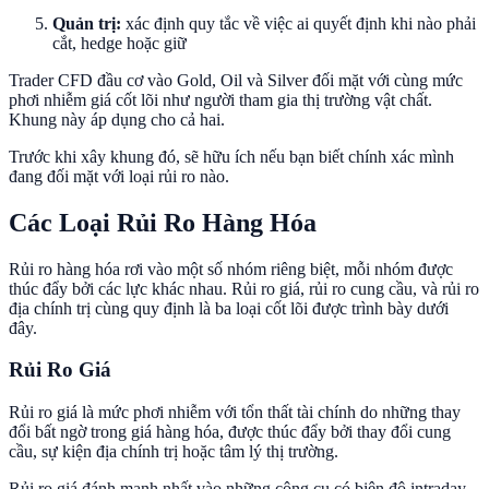
Quản trị:
xác định quy tắc về việc ai quyết định khi nào phải
cắt, hedge hoặc giữ
Trader CFD đầu cơ vào Gold, Oil và Silver đối mặt với cùng mức
phơi nhiễm giá cốt lõi như người tham gia thị trường vật chất.
Khung này áp dụng cho cả hai.
Trước khi xây khung đó, sẽ hữu ích nếu bạn biết chính xác mình
đang đối mặt với loại rủi ro nào.
Các Loại Rủi Ro Hàng Hóa
Rủi ro hàng hóa rơi vào một số nhóm riêng biệt, mỗi nhóm được
thúc đẩy bởi các lực khác nhau. Rủi ro giá, rủi ro cung cầu, và rủi ro
địa chính trị cùng quy định là ba loại cốt lõi được trình bày dưới
đây.
Rủi Ro Giá
Rủi ro giá là mức phơi nhiễm với tổn thất tài chính do những thay
đổi bất ngờ trong giá hàng hóa, được thúc đẩy bởi thay đổi cung
cầu, sự kiện địa chính trị hoặc tâm lý thị trường.
Rủi ro giá đánh mạnh nhất vào những công cụ có biên độ intraday