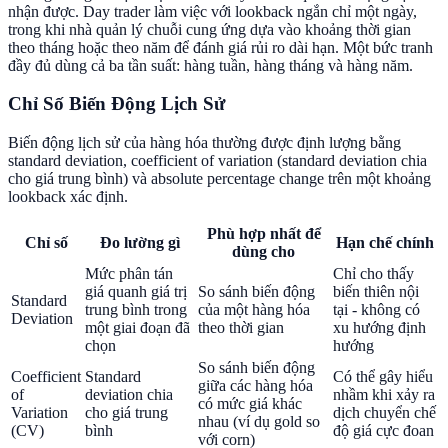
nhận được. Day trader làm việc với lookback ngắn chỉ một ngày,
trong khi nhà quản lý chuỗi cung ứng dựa vào khoảng thời gian
theo tháng hoặc theo năm để đánh giá rủi ro dài hạn. Một bức tranh
đầy đủ dùng cả ba tần suất: hàng tuần, hàng tháng và hàng năm.
Chỉ Số Biến Động Lịch Sử
Biến động lịch sử của hàng hóa thường được định lượng bằng
standard deviation, coefficient of variation (standard deviation chia
cho giá trung bình) và absolute percentage change trên một khoảng
lookback xác định.
Phù hợp nhất để
Chỉ số
Đo lường gì
Hạn chế chính
dùng cho
Mức phân tán
Chỉ cho thấy
giá quanh giá trị
So sánh biến động
biến thiên nội
Standard
trung bình trong
của một hàng hóa
tại - không có
Deviation
một giai đoạn đã
theo thời gian
xu hướng định
chọn
hướng
So sánh biến động
Coefficient
Standard
Có thể gây hiểu
giữa các hàng hóa
of
deviation chia
nhầm khi xảy ra
có mức giá khác
Variation
cho giá trung
dịch chuyển chế
nhau (ví dụ gold so
(CV)
bình
độ giá cực đoan
với corn)