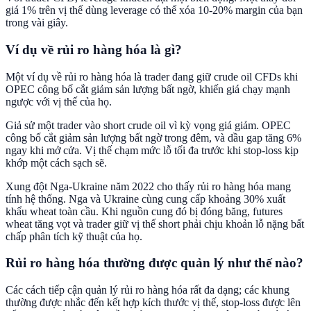
giá 1% trên vị thế dùng leverage có thể xóa 10-20% margin của bạn
trong vài giây.
Ví dụ về rủi ro hàng hóa là gì?
Một ví dụ về rủi ro hàng hóa là trader đang giữ crude oil CFDs khi
OPEC công bố cắt giảm sản lượng bất ngờ, khiến giá chạy mạnh
ngược với vị thế của họ.
Giả sử một trader vào short crude oil vì kỳ vọng giá giảm. OPEC
công bố cắt giảm sản lượng bất ngờ trong đêm, và dầu gap tăng 6%
ngay khi mở cửa. Vị thế chạm mức lỗ tối đa trước khi stop-loss kịp
khớp một cách sạch sẽ.
Xung đột Nga-Ukraine năm 2022 cho thấy rủi ro hàng hóa mang
tính hệ thống. Nga và Ukraine cùng cung cấp khoảng 30% xuất
khẩu wheat toàn cầu. Khi nguồn cung đó bị đóng băng, futures
wheat tăng vọt và trader giữ vị thế short phải chịu khoản lỗ nặng bất
chấp phân tích kỹ thuật của họ.
Rủi ro hàng hóa thường được quản lý như thế nào?
Các cách tiếp cận quản lý rủi ro hàng hóa rất đa dạng; các khung
thường được nhắc đến kết hợp kích thước vị thế, stop-loss được lên