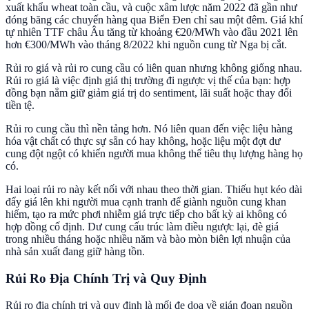
xuất khẩu wheat toàn cầu, và cuộc xâm lược năm 2022 đã gần như
đóng băng các chuyến hàng qua Biển Đen chỉ sau một đêm. Giá khí
tự nhiên TTF châu Âu tăng từ khoảng €20/MWh vào đầu 2021 lên
hơn €300/MWh vào tháng 8/2022 khi nguồn cung từ Nga bị cắt.
Rủi ro giá và rủi ro cung cầu có liên quan nhưng không giống nhau.
Rủi ro giá là việc định giá thị trường đi ngược vị thế của bạn: hợp
đồng bạn nắm giữ giảm giá trị do sentiment, lãi suất hoặc thay đổi
tiền tệ.
Rủi ro cung cầu thì nền tảng hơn. Nó liên quan đến việc liệu hàng
hóa vật chất có thực sự sẵn có hay không, hoặc liệu một đợt dư
cung đột ngột có khiến người mua không thể tiêu thụ lượng hàng họ
có.
Hai loại rủi ro này kết nối với nhau theo thời gian. Thiếu hụt kéo dài
đẩy giá lên khi người mua cạnh tranh để giành nguồn cung khan
hiếm, tạo ra mức phơi nhiễm giá trực tiếp cho bất kỳ ai không có
hợp đồng cố định. Dư cung cấu trúc làm điều ngược lại, đè giá
trong nhiều tháng hoặc nhiều năm và bào mòn biên lợi nhuận của
nhà sản xuất đang giữ hàng tồn.
Rủi Ro Địa Chính Trị và Quy Định
Rủi ro địa chính trị và quy định là mối đe dọa về gián đoạn nguồn