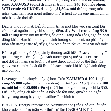
rộng.
XAU/USD (gold)
di chuyển trung bình
$40-100 mỗi phiên
.
WTI crude và UKOIL
dao động
$1,50-4 mỗi thùng
trong một
ngày. Các hàng hóa nông nghiệp như
wheat
có thể gap mạnh chỉ vì
một báo cáo thời tiết.
Dầu là ví dụ rõ nhất. Bất ổn chính trị tại một khu vực sản xuất lớn
có thể cắt nguồn cung chỉ sau một đêm, đẩy
WTI crude tăng $3-6
mỗi thùng
trước khi thị trường ổn định. Hàng hóa nông nghiệp hoạt
động khác. Hạn hán không chỉ ảnh hưởng sentiment, nó phá hủy
luôn sản lượng thực tế, đẩy giá wheat lên trước khi mùa vụ kết thúc.
Rủi ro giá không được quản lý thường xuất hiện ở các vị thế bị giữ
qua những cú sốc đột ngột. Một trader giữ vị thế
WTI crude
khi
một đợt cắt giảm sản lượng bất ngờ được công bố có thể thấy giá
gap vượt xa mức thoát đã lên kế hoạch trước khi bất kỳ hành động
nào còn kịp.
Leverage khiến chuyện này tệ hơn. Trên
XAU/USD ở 100:1
,
giá
vàng $5.000
nghĩa là một biến động 1% tương đương
$50/oz x 100
oz mỗi lot = lỗ $5.000 trên vị thế 1 lot
trong khi margin chỉ là $50.
Điều này đúng dù tác nhân là báo cáo tồn kho, quyết định ngân
hàng trung ương hay một headline địa chính trị.
EIA (U.S. Energy Information Administration) công bố dữ liệu tồn
kho crude oil hàng tuần vào
thứ Tư lúc 10:30 AM ET
. Chỉ riêng