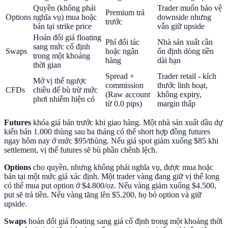
Quyền (không phải
Trader muốn bảo vệ
Premium trả
Options
nghĩa vụ) mua hoặc
downside nhưng
trước
bán tại strike price
vẫn giữ upside
Hoán đổi giá floating
Phí đối tác
Nhà sản xuất cần
sang mức cố định
Swaps
hoặc ngân
ổn định dòng tiền
trong một khoảng
hàng
dài hạn
thời gian
Spread +
Trader retail - kích
Mở vị thế ngược
commission
thước linh hoạt,
CFDs
chiều để bù trừ mức
(Raw account
không expiry,
phơi nhiễm hiện có
từ 0.0 pips)
margin thấp
Futures
khóa giá bán trước khi giao hàng. Một nhà sản xuất dầu dự
kiến bán 1.000 thùng sau ba tháng có thể short hợp đồng futures
ngay hôm nay ở mức $95/thùng. Nếu giá spot giảm xuống $85 khi
settlement, vị thế futures sẽ bù phần chênh lệch.
Options
cho quyền, nhưng không phải nghĩa vụ, được mua hoặc
bán tại một mức giá xác định. Một trader vàng đang giữ vị thế long
có thể mua put option ở $4.800/oz. Nếu vàng giảm xuống $4.500,
put sẽ trả tiền. Nếu vàng tăng lên $5.200, họ bỏ option và giữ
upside.
Swaps
hoán đổi giá floating sang giá cố định trong một khoảng thời