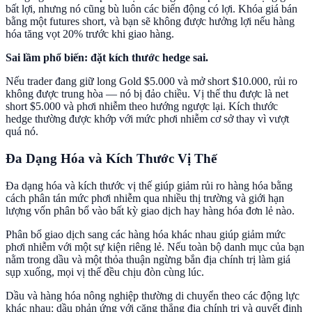
bất lợi, nhưng nó cũng bù luôn các biến động có lợi. Khóa giá bán
bằng một futures short, và bạn sẽ không được hưởng lợi nếu hàng
hóa tăng vọt 20% trước khi giao hàng.
Sai lầm phổ biến: đặt kích thước hedge sai.
Nếu trader đang giữ long Gold $5.000 và mở short $10.000, rủi ro
không được trung hòa — nó bị đảo chiều. Vị thế thu được là net
short $5.000 và phơi nhiễm theo hướng ngược lại. Kích thước
hedge thường được khớp với mức phơi nhiễm cơ sở thay vì vượt
quá nó.
Đa Dạng Hóa và Kích Thước Vị Thế
Đa dạng hóa và kích thước vị thế giúp giảm rủi ro hàng hóa bằng
cách phân tán mức phơi nhiễm qua nhiều thị trường và giới hạn
lượng vốn phân bổ vào bất kỳ giao dịch hay hàng hóa đơn lẻ nào.
Phân bổ giao dịch sang các hàng hóa khác nhau giúp giảm mức
phơi nhiễm với một sự kiện riêng lẻ. Nếu toàn bộ danh mục của bạn
nằm trong dầu và một thỏa thuận ngừng bắn địa chính trị làm giá
sụp xuống, mọi vị thế đều chịu đòn cùng lúc.
Dầu và hàng hóa nông nghiệp thường di chuyển theo các động lực
khác nhau: dầu phản ứng với căng thẳng địa chính trị và quyết định