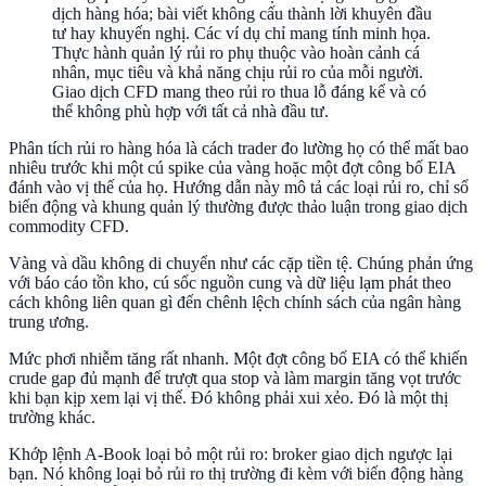
dịch hàng hóa; bài viết không cấu thành lời khuyên đầu
tư hay khuyến nghị. Các ví dụ chỉ mang tính minh họa.
Thực hành quản lý rủi ro phụ thuộc vào hoàn cảnh cá
nhân, mục tiêu và khả năng chịu rủi ro của mỗi người.
Giao dịch CFD mang theo rủi ro thua lỗ đáng kể và có
thể không phù hợp với tất cả nhà đầu tư.
Phân tích rủi ro hàng hóa là cách trader đo lường họ có thể mất bao
nhiêu trước khi một cú spike của vàng hoặc một đợt công bố EIA
đánh vào vị thế của họ. Hướng dẫn này mô tả các loại rủi ro, chỉ số
biến động và khung quản lý thường được thảo luận trong giao dịch
commodity CFD.
Vàng và dầu không di chuyển như các cặp tiền tệ. Chúng phản ứng
với báo cáo tồn kho, cú sốc nguồn cung và dữ liệu lạm phát theo
cách không liên quan gì đến chênh lệch chính sách của ngân hàng
trung ương.
Mức phơi nhiễm tăng rất nhanh. Một đợt công bố EIA có thể khiến
crude gap đủ mạnh để trượt qua stop và làm margin tăng vọt trước
khi bạn kịp xem lại vị thế. Đó không phải xui xẻo. Đó là một thị
trường khác.
Khớp lệnh A-Book loại bỏ một rủi ro: broker giao dịch ngược lại
bạn. Nó không loại bỏ rủi ro thị trường đi kèm với biến động hàng