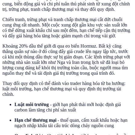
cung, biến động giá và chi phí tuân thủ phát sinh từ xung đột chính
trị, trừng phạt, tranh chấp thương mại và thay đổi quy định.
Chiến tranh, trừng phạt và tranh chấp thương mại cắt đứt chuỗi
cung ứng rất nhanh. Một cuộc xung đột gần khu vực sản xuất lớn
có thể dừng xuất khẩu chỉ sau một đêm, hạn chế tiếp cận thị trường
và đẩy giá hàng hóa tăng hoặc giảm mạnh chỉ trong vài giờ.
Khoảng 20% dầu thế giới đi qua eo biển Hormuz. Bất kỳ căng
thẳng quân sự nào ở đó cũng đẩy giá crude lên ngay lập tức, trước
cả khi một thùng dầu thực sự bị gián đoạn. Các lệnh trừng phạt với
những nhà sản xuất lớn như Nga và Iran trong lịch sử đã loại bỏ
lượng cung đáng kể khỏi thị trường toàn cầu, buộc người mua tìm
nguồn thay thế và tái định giá thị trường trong quá trình đó.
Thay đổi quy định có thể đánh vào trader hàng hóa từ ba hướng:
luật môi trường, hạn chế thương mại và quy định thị trường tài
chính.
Luật môi trường
- giới hạn phát thải mới hoặc định giá
carbon làm tăng chi phí sản xuất
Hạn chế thương mại
- thuế quan, cấm xuất khẩu hoặc hạn
ngạch nhập khẩu tái cấu trúc dòng chảy nguồn cung