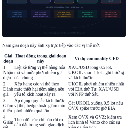
Năm giai đoạn này ánh xạ trực tiếp vào các vị thế mở:
Giai
Hoạt động trong giai đoạn
Ví dụ commodity CFD
đoạn
này
1.
Liệt kê từng vị thế hàng hóa
XAU/USD long 0,5 lot,
Nhận
mở và mức phơi nhiễm giá
UKOIL short 1 lot - ghi hướng
diện
của chúng
và kích thước
2.
Xếp hạng các vị thế theo
UKOIL phơi nhiễm nhiều nhất
Đánh
mức thiệt hại tiềm năng nếu
với EIA thứ Tư; XAU/USD
giá
yếu tố kích hoạt xảy ra
với NFP thứ Sáu
3.
Áp dụng quy tắc kích thước
Cắt UKOIL xuống 0,5 lot nếu
Giảm
vị thế; hedge hoặc giảm mức
OVX spike trước giờ EIA
thiểu
phơi nhiễm quá lớn
4.
Xem OVX và GVZ; kiểm tra
Theo dõi các chỉ báo rủi ro
Giám
lịch kinh tế Vanto cho các sự
dẫn dắt trong suốt giao dịch
sát
kiện đã lên lịch