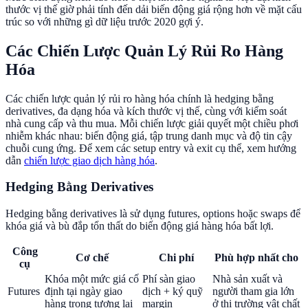
thước vị thế giờ phải tính đến dải biến động giá rộng hơn về mặt cấu
trúc so với những gì dữ liệu trước 2020 gợi ý.
Các Chiến Lược Quản Lý Rủi Ro Hàng
Hóa
Các chiến lược quản lý rủi ro hàng hóa chính là hedging bằng
derivatives, đa dạng hóa và kích thước vị thế, cùng với kiểm soát
nhà cung cấp và thu mua. Mỗi chiến lược giải quyết một chiều phơi
nhiễm khác nhau: biến động giá, tập trung danh mục và độ tin cậy
chuỗi cung ứng. Để xem các setup entry và exit cụ thể, xem hướng
dẫn
chiến lược giao dịch hàng hóa
.
Hedging Bằng Derivatives
Hedging bằng derivatives là sử dụng futures, options hoặc swaps để
khóa giá và bù đắp tổn thất do biến động giá hàng hóa bất lợi.
Công
Cơ chế
Chi phí
Phù hợp nhất cho
cụ
Khóa một mức giá cố
Phí sàn giao
Nhà sản xuất và
Futures
định tại ngày giao
dịch + ký quỹ
người tham gia lớn
hàng trong tương lai
margin
ở thị trường vật chất