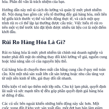
hóa. Phần đó vẫn là trách nhiệm của bạn.
Hướng dẫn này mô tả cách đo lường và quản lý mức phơi nhiễm
đó. Nội dung bao gồm các yếu tố thường đẩy giá hàng hóa, mối liên
hệ giữa kích thước vị thế và biến động thực tế, và cách một quy
trình rủi ro có thể lặp lại thường được cấu trúc. Việc hiểu rõ rủi ro
trên một vị thế trước khi đặt lệnh được nhiều tài liệu coi là một điểm
khởi đầu.
Rủi Ro Hàng Hóa Là Gì?
Rủi ro hàng hóa là mức phơi nhiễm tài chính mà doanh nghiệp và
trader phải đối mặt do những thay đổi khó lường về giá, nguồn cung
hoặc khả năng sẵn có của nguyên liệu thô.
Giá hàng hóa di chuyển theo mất cân bằng cung cầu ở quy mô toàn
cầu. Khi một nhà sản xuất lớn cắt sản lượng hoặc nhu cầu tăng vọt
từ một nền kinh tế lớn, giá thay đổi rất nhanh.
Điều kiện vĩ mô tạo thêm một lớp nữa. Chu kỳ lạm phát, quyết định
lãi suất và sức mạnh tiền tệ đều góp phần quyết định giá hàng hóa
sẽ đứng ở đâu.
Các cú sốc bên ngoài khiến những biến động này sắc hơn. Một
cuộc xung đột ở khu vực sản xuất dầu, một đợt hạn hán làm giảm