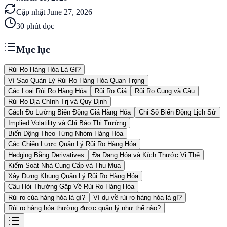
Cập nhật
June 27, 2026
30
phút đọc
Mục lục
Rủi Ro Hàng Hóa Là Gì?
Vì Sao Quản Lý Rủi Ro Hàng Hóa Quan Trọng
Các Loại Rủi Ro Hàng Hóa
Rủi Ro Giá
Rủi Ro Cung và Cầu
Rủi Ro Địa Chính Trị và Quy Định
Cách Đo Lường Biến Động Giá Hàng Hóa
Chỉ Số Biến Động Lịch Sử
Implied Volatility và Chỉ Báo Thị Trường
Biến Động Theo Từng Nhóm Hàng Hóa
Các Chiến Lược Quản Lý Rủi Ro Hàng Hóa
Hedging Bằng Derivatives
Đa Dạng Hóa và Kích Thước Vị Thế
Kiểm Soát Nhà Cung Cấp và Thu Mua
Xây Dựng Khung Quản Lý Rủi Ro Hàng Hóa
Câu Hỏi Thường Gặp Về Rủi Ro Hàng Hóa
Rủi ro của hàng hóa là gì?
Ví dụ về rủi ro hàng hóa là gì?
Rủi ro hàng hóa thường được quản lý như thế nào?