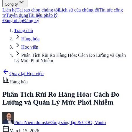
Công ty
Liên hệ
Tại sao chọn chúng tôi
Lịch sử của chúng tôi
Tin tức công
ty
Tuyển dụng
Tài liệu pháp lý
Đăng nhập
Đăng ký
Trang chủ
Hàng hóa
Học viện
Phân Tích Rủi Ro Hàng Hóa: Cách Đo Lường và Quản
Lý Mức Phơi Nhiễm
Quay lại Học viện
Hàng hóa
Phân Tích Rủi Ro Hàng Hóa: Cách Đo
Lường và Quản Lý Mức Phơi Nhiễm
Piotr Niemidomski
Đồng sáng lập & COO, Vanto
March 15, 2026