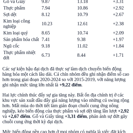
Gỗ và Giấy
9.87
13.18
+3.31
Thực phẩm
7.94
10.86
+2.92
Sợi dệt
8.12
10.79
+2.67
Kim loại công
10.23
12.61
+2.38
nghiệp
Kim loại quý
8.65
10.74
+2.09
Sản phẩm hóa chất
7.41
9.38
+1.97
Ngũ cốc
9.18
11.02
+1.84
Thực phẩm nhiệt
6.73
8.44
+1.71
đới
Các sự kiện hậu đại dịch đã thực sự làm dịch chuyển biến động
hàng hóa một cách lâu dài. Cả chín nhóm đều ghi nhận điểm số cao
hơn trong giai đoạn 2020-2024 so với 2015-2019, với năng lượng
ghi nhận mức tăng lớn nhất là
+9,22 điểm
.
Hai lực chính thúc đẩy sự gia tăng này. Bất ổn địa chính trị ở các
khu vực sản xuất dầu đẩy giá năng lượng vào những cú swing rộng
hơn. Mất mùa do thời tiết làm gián đoạn chuỗi cung ứng nông
nghiệp, kéo biến động của thực phẩm và sợi dệt tăng lần lượt
+2,92
và
+2,67 điểm
. Gỗ và Giấy tăng
+3,31 điểm
, phản ánh sự đứt gãy
chuỗi cung ứng thời kỳ đại dịch.
Mức biến động nền cao hơn ở mọi nhóm có nghĩa là việc đặt kích