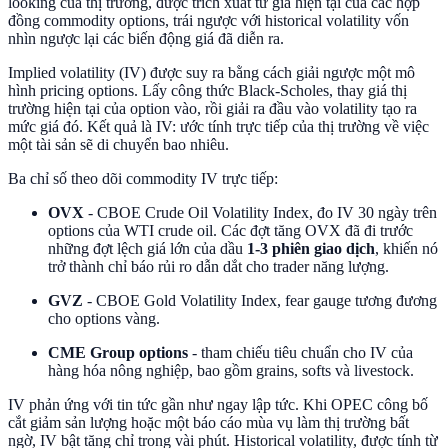
looking của thị trường, được trích xuất từ giá hiện tại của các hợp
đồng commodity options, trái ngược với historical volatility vốn
nhìn ngược lại các biến động giá đã diễn ra.
Implied volatility (IV) được suy ra bằng cách giải ngược một mô
hình pricing options. Lấy công thức Black-Scholes, thay giá thị
trường hiện tại của option vào, rồi giải ra đầu vào volatility tạo ra
mức giá đó. Kết quả là IV: ước tính trực tiếp của thị trường về việc
một tài sản sẽ di chuyển bao nhiêu.
Ba chỉ số theo dõi commodity IV trực tiếp:
OVX
- CBOE Crude Oil Volatility Index, đo IV 30 ngày trên
options của WTI crude oil. Các đợt tăng OVX đã đi trước
những đợt lệch giá lớn của dầu
1-3 phiên giao dịch
, khiến nó
trở thành chỉ báo rủi ro dẫn dắt cho trader năng lượng.
GVZ
- CBOE Gold Volatility Index, fear gauge tương đương
cho options vàng.
CME Group options
- tham chiếu tiêu chuẩn cho IV của
hàng hóa nông nghiệp, bao gồm grains, softs và livestock.
IV phản ứng với tin tức gần như ngay lập tức. Khi OPEC công bố
cắt giảm sản lượng hoặc một báo cáo mùa vụ làm thị trường bất
ngờ, IV bật tăng chỉ trong vài phút. Historical volatility, được tính từ