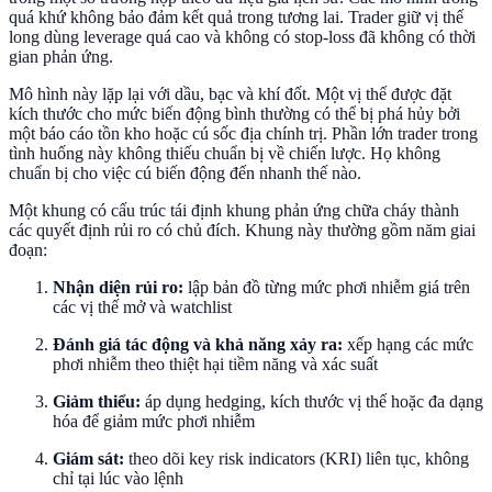
quá khứ không bảo đảm kết quả trong tương lai. Trader giữ vị thế
long dùng leverage quá cao và không có stop-loss đã không có thời
gian phản ứng.
Mô hình này lặp lại với dầu, bạc và khí đốt. Một vị thế được đặt
kích thước cho mức biến động bình thường có thể bị phá hủy bởi
một báo cáo tồn kho hoặc cú sốc địa chính trị. Phần lớn trader trong
tình huống này không thiếu chuẩn bị về chiến lược. Họ không
chuẩn bị cho việc cú biến động đến nhanh thế nào.
Một khung có cấu trúc tái định khung phản ứng chữa cháy thành
các quyết định rủi ro có chủ đích. Khung này thường gồm năm giai
đoạn:
Nhận diện rủi ro:
lập bản đồ từng mức phơi nhiễm giá trên
các vị thế mở và watchlist
Đánh giá tác động và khả năng xảy ra:
xếp hạng các mức
phơi nhiễm theo thiệt hại tiềm năng và xác suất
Giảm thiểu:
áp dụng hedging, kích thước vị thế hoặc đa dạng
hóa để giảm mức phơi nhiễm
Giám sát:
theo dõi key risk indicators (KRI) liên tục, không
chỉ tại lúc vào lệnh