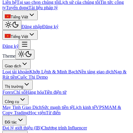
Liên hệ
Tại sao chọn chúng tôi
Lịch sử của chúng tôi
Tin tức công
ty
Tuyển dụng
Tài liệu pháp lý
Tiếng Việt
Đăng nhập
Đăng ký
Tiếng Việt
Đăng ký
Theme
Giao dịch
Loại tài khoản
Khớp Lệnh & Minh Bạch
Nền tảng giao dịch
Nạp &
Rút tiền
Cuộc Thi Demo
Thị trường
Forex
Chỉ số
Hàng hóa
Tiền điện tử
Công cụ
May Tinh Giao Dich
Sức mạnh tiền tệ
Lịch kinh tế
VPS
MAM &
Copy Trading
Học viện
Từ điển
Đối tác
Đại lý giới thiệu (IB)
Chương trình Influencer