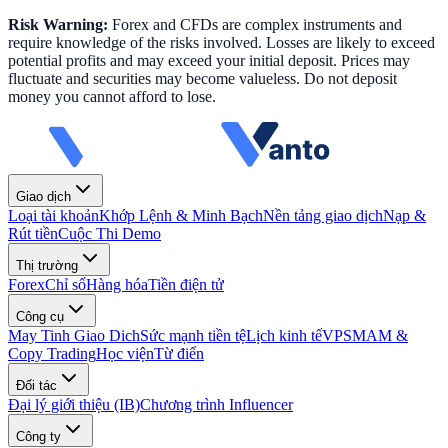
Risk Warning:
Forex and CFDs are complex instruments and
require knowledge of the risks involved. Losses are likely to exceed
potential profits and may exceed your initial deposit. Prices may
fluctuate and securities may become valueless. Do not deposit
money you cannot afford to lose.
Giao dịch
Loại tài khoản
Khớp Lệnh & Minh Bạch
Nền tảng giao dịch
Nạp &
Rút tiền
Cuộc Thi Demo
Thị trường
Forex
Chỉ số
Hàng hóa
Tiền điện tử
Công cụ
May Tinh Giao Dich
Sức mạnh tiền tệ
Lịch kinh tế
VPS
MAM &
Copy Trading
Học viện
Từ điển
Đối tác
Đại lý giới thiệu (IB)
Chương trình Influencer
Công ty