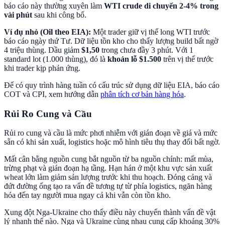
báo cáo này thường xuyên làm
WTI crude di chuyển 2-4% trong
vài phút
sau khi công bố.
Ví dụ nhỏ (Oil theo EIA):
Một trader giữ vị thế long WTI trước
báo cáo ngày thứ Tư. Dữ liệu tồn kho cho thấy lượng build bất ngờ
4 triệu thùng. Dầu giảm
$1,50
trong chưa đầy 3 phút. Với 1
standard lot (1.000 thùng), đó là
khoản lỗ $1.500
trên vị thế trước
khi trader kịp phản ứng.
Để có quy trình hàng tuần có cấu trúc sử dụng dữ liệu EIA, báo cáo
COT và CPI, xem hướng dẫn
phân tích cơ bản hàng hóa
.
Rủi Ro Cung và Cầu
Rủi ro cung và cầu là mức phơi nhiễm với gián đoạn về giá và mức
sẵn có khi sản xuất, logistics hoặc mô hình tiêu thụ thay đổi bất ngờ.
Mất cân bằng nguồn cung bắt nguồn từ ba nguồn chính: mất mùa,
trừng phạt và gián đoạn hạ tầng. Hạn hán ở một khu vực sản xuất
wheat lớn làm giảm sản lượng trước khi thu hoạch. Đóng cảng và
đứt đường ống tạo ra vấn đề tương tự từ phía logistics, ngăn hàng
hóa đến tay người mua ngay cả khi vẫn còn tồn kho.
Xung đột Nga-Ukraine cho thấy điều này chuyển thành vấn đề vật
lý nhanh thế nào. Nga và Ukraine cùng nhau cung cấp khoảng 30%