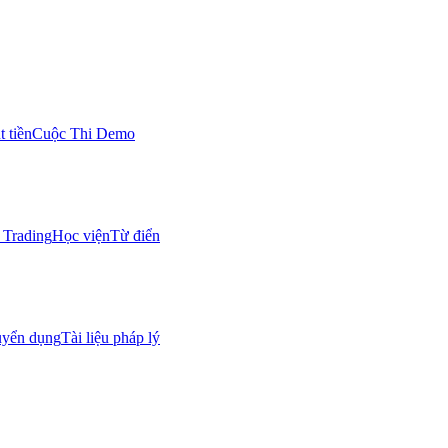
 tiền
Cuộc Thi Demo
Trading
Học viện
Từ điển
uyển dụng
Tài liệu pháp lý