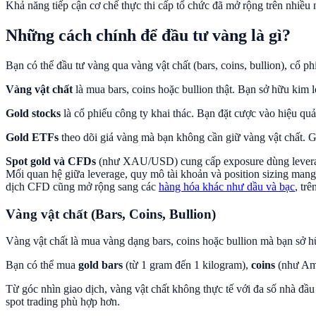
Khả năng tiếp cận cơ chế thực thi cấp tổ chức đã mở rộng trên nhiều 
Những cách chính để đầu tư vàng là gì?
Bạn có thể đầu tư vàng qua vàng vật chất (bars, coins, bullion), c
Vàng vật chất
là mua bars, coins hoặc bullion thật. Bạn sở hữu kim 
Gold stocks
là cổ phiếu công ty khai thác. Bạn đặt cược vào hiệu quả
Gold ETFs
theo dõi giá vàng mà bạn không cần giữ vàng vật chất. G
Spot gold và CFDs
(như XAU/USD) cung cấp exposure dùng leverage 
Mối quan hệ giữa leverage, quy mô tài khoản và position sizing mang
dịch CFD cũng mở rộng sang các
hàng hóa khác như dầu và bạc
, tr
Vàng vật chất (Bars, Coins, Bullion)
Vàng vật chất là mua vàng dạng bars, coins hoặc bullion mà bạn sở hữ
Bạn có thể mua
gold bars
(từ 1 gram đến 1 kilogram),
coins
(như Ame
Từ góc nhìn giao dịch, vàng vật chất không thực tế với đa số nhà đầ
spot trading phù hợp hơn.