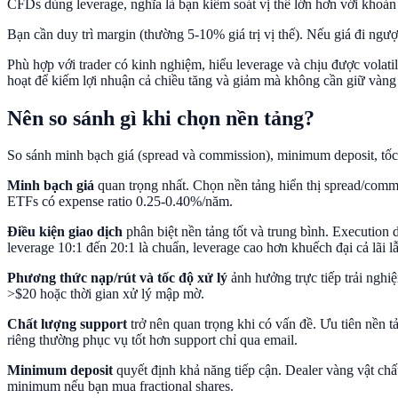
CFDs dùng leverage, nghĩa là bạn kiểm soát vị thế lớn hơn với khoản 
Bạn cần duy trì margin (thường 5-10% giá trị vị thế). Nếu giá đi ngư
Phù hợp với trader có kinh nghiệm, hiểu leverage và chịu được volatil
hoạt để kiếm lợi nhuận cả chiều tăng và giảm mà không cần giữ vàng 
Nên so sánh gì khi chọn nền tảng?
So sánh minh bạch giá (spread và commission), minimum deposit, tốc 
Minh bạch giá
quan trọng nhất. Chọn nền tảng hiển thị spread/comm
ETFs có expense ratio 0.25-0.40%/năm.
Điều kiện giao dịch
phân biệt nền tảng tốt và trung bình. Execution 
leverage 10:1 đến 20:1 là chuẩn, leverage cao hơn khuếch đại cả lãi lẫ
Phương thức nạp/rút và tốc độ xử lý
ảnh hưởng trực tiếp trải nghiệ
>$20 hoặc thời gian xử lý mập mờ.
Chất lượng support
trở nên quan trọng khi có vấn đề. Ưu tiên nền 
riêng thường phục vụ tốt hơn support chỉ qua email.
Minimum deposit
quyết định khả năng tiếp cận. Dealer vàng vật ch
minimum nếu bạn mua fractional shares.