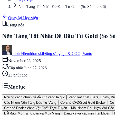
Nền Tảng Tốt Nhất Để Đầu Tư Gold (So Sánh 2026)
Quay lại Học viện
Hàng hóa
Nền Tảng Tốt Nhất Để Đầu Tư Gold (So S
Piotr Niemidomski
Đồng sáng lập & COO, Vanto
November 28, 2025
Cập nhật
June 27, 2026
23
phút đọc
Mục lục
Những cách chính để đầu tư vàng là gì?
Vàng vật chất (Bars, Coins, Bul
Các Nhóm Nền Tảng Đầu Tư Vàng
Cơ chế CFD/Spot-Gold Broker
Cơ 
Cơ chế Dealer Vàng Vật Chất Trực Tuyến
Mỗi Nhóm Phù Hợp Với Các
Bắt đầu: Mở Tài Khoản và Mua Vàng
Đăng ký và xác minh tài khoản