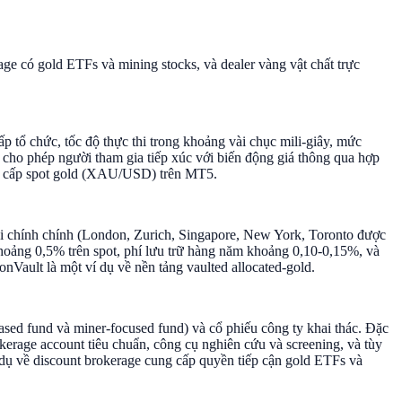
ge có gold ETFs và mining stocks, và dealer vàng vật chất trực
tổ chức, tốc độ thực thi trong khoảng vài chục mili-giây, mức
 cho phép người tham gia tiếp xúc với biến động giá thông qua hợp
ng cấp spot gold (XAU/USD) trên MT5.
 tài chính chính (London, Zurich, Singapore, New York, Toronto được
 khoảng 0,5% trên spot, phí lưu trữ hàng năm khoảng 0,10-0,15%, và
nVault là một ví dụ về nền tảng vaulted allocated-gold.
sed fund và miner-focused fund) và cổ phiếu công ty khai thác. Đặc
erage account tiêu chuẩn, công cụ nghiên cứu và screening, và tùy
dụ về discount brokerage cung cấp quyền tiếp cận gold ETFs và