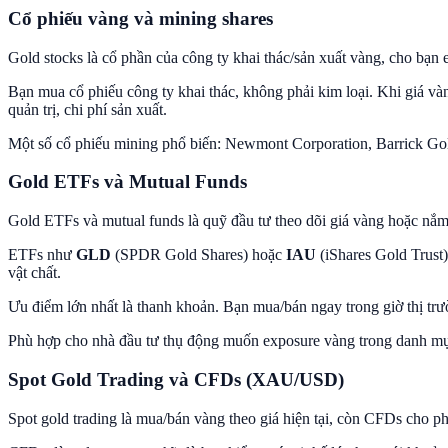
Cổ phiếu vàng và mining shares
Gold stocks là cổ phần của công ty khai thác/sản xuất vàng, cho bạn e
Bạn mua cổ phiếu công ty khai thác, không phải kim loại. Khi giá và
quản trị, chi phí sản xuất.
Một số cổ phiếu mining phổ biến: Newmont Corporation, Barrick Go
Gold ETFs và Mutual Funds
Gold ETFs và mutual funds là quỹ đầu tư theo dõi giá vàng hoặc nắm 
ETFs như
GLD
(SPDR Gold Shares) hoặc
IAU
(iShares Gold Trust
vật chất.
Ưu điểm lớn nhất là thanh khoản. Bạn mua/bán ngay trong giờ thị trư
Phù hợp cho nhà đầu tư thụ động muốn exposure vàng trong danh mụ
Spot Gold Trading và CFDs (XAU/USD)
Spot gold trading là mua/bán vàng theo giá hiện tại, còn CFDs cho