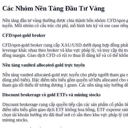
Các Nhóm Nền Tảng Đầu Tư Vàng
Nền tảng đầu tư vàng thường được chia thành bốn nhóm: CFD/spot-gold
tuyến. Mỗi nhóm có cấu trúc chi phí, mô hình lưu ký và use case riên
CFD/spot-gold broker
CFD/spot-gold broker cung cấp XAU/USD dưới dạng hợp đồng phái sinh
leverage khác nhau theo broker và khu vực pháp lý, và truy cập thị 
đồng margin. Giao dịch CFD có rủi ro thua lỗ đáng kể và có thể kh
Nền tảng vaulted allocated-gold trực tuyến
Nền tảng vaulted allocated-gold trực tuyến cho phép người tham gia 
dùng phổ biến). Đặc điểm tiêu biểu gồm quyền sở hữu allocated cho c
tham gia tối thiểu từ tương đương 1 gram. Các nền tảng này hướng đến
Discount brokerage có gold ETFs và mining stocks
Discount brokerage cung cấp quyền tiếp cận các sản phẩm cổ phần li
điểm tiêu biểu gồm giao dịch ETF không hoa hồng, ETF expense ratio
chọn tài khoản hưởng ưu đãi thuế nơi có sẵn theo khu vực pháp lý (
mining stocks.