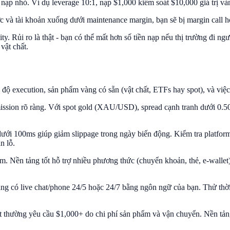
nạp nhỏ. Ví dụ leverage 10:1, nạp $1,000 kiểm soát $10,000 giá trị vàn
ợc và tài khoản xuống dưới maintenance margin, bạn sẽ bị margin call h
ity. Rủi ro là thật - bạn có thể mất hơn số tiền nạp nếu thị trường đi
vật chất.
độ execution, sản phẩm vàng có sẵn (vật chất, ETFs hay spot), và việc
ission rõ ràng. Với spot gold (XAU/USD), spread cạnh tranh dưới 0.50
dưới 100ms giúp giảm slippage trong ngày biến động. Kiểm tra platform 
n lỗ.
m. Nền tảng tốt hỗ trợ nhiều phương thức (chuyển khoản, thẻ, e-wallet) 
tảng có live chat/phone 24/5 hoặc 24/7 bằng ngôn ngữ của bạn. Thử thờ
ất thường yêu cầu $1,000+ do chi phí sản phẩm và vận chuyển. Nền tả