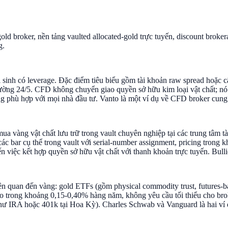
 broker, nền tảng vaulted allocated-gold trực tuyến, discount brokera
g.
 có leverage. Đặc điểm tiêu biểu gồm tài khoản raw spread hoặc cấp 
trường 24/5. CFD không chuyển giao quyền sở hữu kim loại vật chất; nó
ông phù hợp với mọi nhà đầu tư. Vanto là một ví dụ về CFD broker cu
mua vàng vật chất lưu trữ trong vault chuyên nghiệp tại các trung tâm
ác bar cụ thể trong vault với serial-number assignment, pricing trong
 việc kết hợp quyền sở hữu vật chất với thanh khoản trực tuyến. Bullio
ên quan đến vàng: gold ETFs (gồm physical commodity trust, futures-ba
 trong khoảng 0,15-0,40% hàng năm, không yêu cầu tối thiểu cho brok
như IRA hoặc 401k tại Hoa Kỳ). Charles Schwab và Vanguard là hai ví 