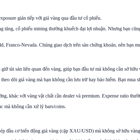
xposure gián tiếp với giá vàng qua đầu tư cổ phiếu.
ng tăng, cổ phiếu mining thường khuếch đại lợi nhuận. Nhưng bạn cũng
ld, Franco-Nevada. Chúng giao dịch trên sàn chứng khoán, nên bạn mu
giữ tài sản liên quan đến vàng, giúp bạn đầu tư mà không cần sở hữu 
) theo dõi giá vàng mà bạn không cần lưu trữ hay bảo hiểm. Bạn mua s
ờng, khác với vàng vật chất cần dealer và premium. Expense ratio thườ
c mà không cần xử lý bars/coins.
 phép đầu cơ biến động giá vàng (cặp XAU/USD) mà không sở hữu vàng 