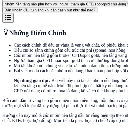
Nhóm nền tảng nào phù hợp với người tham gia CFD/spot-gold chủ động?
Bán khoản đầu tư vàng khi cần cash out như thế nào?
Những Điểm Chính
Các cách chính để đầu tư vàng là vàng vật chất, cổ phiếu kha
Tiêu chí so sánh chính gồm cấu trúc chi phí (spread, hoa hồng, 
Các nhóm nền tảng gồm broker CFD/spot-gold, nền tảng vàng phâ
Người tham gia CFD hoặc spot-gold tích cực thường dùng bro
Mở tài khoản nói chung yêu cầu xác minh danh tính, chứng minh 
Bài viết mô tả cách các nhóm nền tảng khác nhau phù hợp với 
Nội dung giáo dục.
Bài viết này mô tả các nhóm nền tảng thư
kỳ nền tảng cụ thể nào. Mức độ phù hợp của bất kỳ nền tảng nà
CFD nói riêng có rủi ro thua lỗ đáng kể và có thể không phù h
Bối cảnh đầu tư vàng bao gồm nhiều nhóm nền tảng, mỗi nhóm có cấu 
trước; một số khác đã xây dựng lại phần thực thi và minh bạch phí g
Hướng dẫn này mô tả các nhóm nền tảng đầu tư vàng hiện đại theo nh
chất, ETFs hoặc hợp đồng). Mục tiêu là phác họa cơ chế ở cấp độ nh