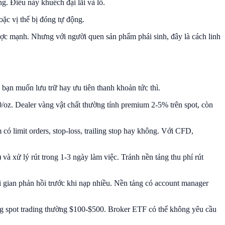
g. Điều này khuếch đại lãi và lỗ.
oặc vị thế bị đóng tự động.
 ngược mạnh. Nhưng với người quen sản phẩm phái sinh, đây là cách linh
 bạn muốn lưu trữ hay ưu tiên thanh khoản tức thì.
/oz. Dealer vàng vật chất thường tính premium 2-5% trên spot, còn
có limit orders, stop-loss, trailing stop hay không. Với CFD,
và xử lý rút trong 1-3 ngày làm việc. Tránh nền tảng thu phí rút
i gian phản hồi trước khi nạp nhiều. Nền tảng có account manager
ng spot trading thường $100-$500. Broker ETF có thể không yêu cầu