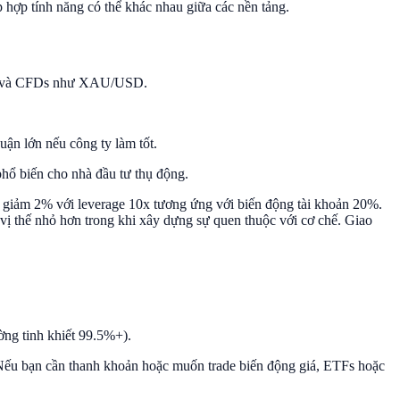
p hợp tính năng có thể khác nhau giữa các nền tảng.
gold và CFDs như XAU/USD.
uận lớn nếu công ty làm tốt.
phổ biến cho nhà đầu tư thụ động.
 giảm 2% với leverage 10x tương ứng với biến động tài khoản 20%.
 vị thế nhỏ hơn trong khi xây dựng sự quen thuộc với cơ chế. Giao
ờng tinh khiết 99.5%+).
h. Nếu bạn cần thanh khoản hoặc muốn trade biến động giá, ETFs hoặc