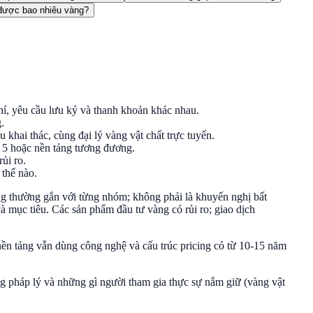
được bao nhiêu vàng?
hí, yêu cầu lưu ký và thanh khoản khác nhau.
.
khai thác, cùng đại lý vàng vật chất trực tuyến.
5 hoặc nền tảng tương đương.
ủi ro.
 thể nào.
ng thường gắn với từng nhóm; không phải là khuyến nghị bất
 mục tiêu. Các sản phẩm đầu tư vàng có rủi ro; giao dịch
ền tảng vẫn dùng công nghệ và cấu trúc pricing có từ 10-15 năm
g pháp lý và những gì người tham gia thực sự nắm giữ (vàng vật