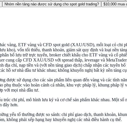
Nhóm nền tảng nào được sử dụng cho spot gold trading?
$10,000 mua 
i thác vàng, ETF vàng và CFD spot gold (XAU/USD), mỗi loại có chi p
lưu kho), vốn tối thiểu, thanh khoản, giám sát quy định và loại nền tảng
n bổ lưu trữ trực tuyến, broker chiết khấu cho ETF vàng và cổ phiếu 
ker cung cấp CFD XAU/USD với spread thấp, leverage và MetaTrader 
địa chỉ, nạp tiền và (với nền tảng giao dịch) chấp nhận các tuyên bố r
các hồ sơ nhà đầu tư khác nhau; không khuyến nghị bất kỳ nền tảng cụ
ờng được sử dụng cho các sản phẩm liên quan đến vàng và các tính nă
o phụ thuộc vào hoàn cảnh cá nhân, khu vực pháp lý, khung pháp lý và
ợp với mọi nhà đầu tư.
trúc chi phí, mô hình lưu ký và cơ chế sản phẩm khác nhau. Một số n
ần đây hơn.
ững yếu tố thường được so sánh: chi phí giao dịch, thanh khoản, khun
óm, không phải xếp hạng hay khuyến nghị các nhà điều hành cụ thể.