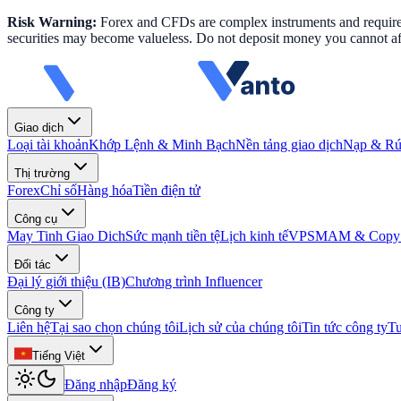
Risk Warning:
Forex and CFDs are complex instruments and require k
securities may become valueless. Do not deposit money you cannot aff
Giao dịch
Loại tài khoản
Khớp Lệnh & Minh Bạch
Nền tảng giao dịch
Nạp & Rút
Thị trường
Forex
Chỉ số
Hàng hóa
Tiền điện tử
Công cụ
May Tinh Giao Dich
Sức mạnh tiền tệ
Lịch kinh tế
VPS
MAM & Copy 
Đối tác
Đại lý giới thiệu (IB)
Chương trình Influencer
Công ty
Liên hệ
Tại sao chọn chúng tôi
Lịch sử của chúng tôi
Tin tức công ty
T
Tiếng Việt
Đăng nhập
Đăng ký