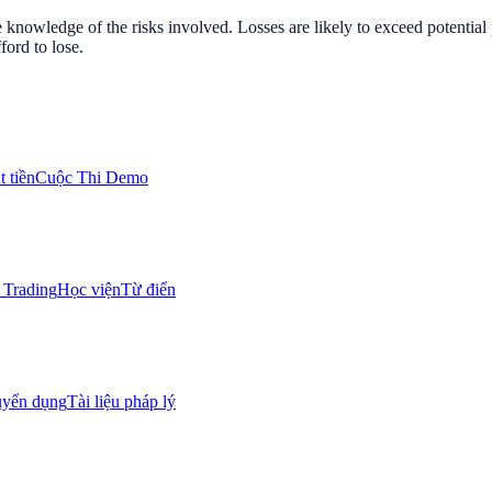
nowledge of the risks involved. Losses are likely to exceed potential p
ord to lose.
 tiền
Cuộc Thi Demo
Trading
Học viện
Từ điển
uyển dụng
Tài liệu pháp lý