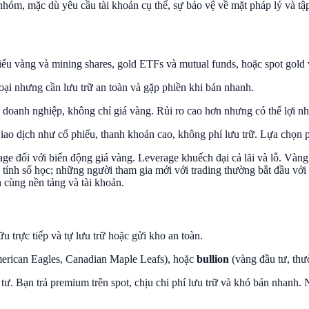
nhóm, mặc dù yêu cầu tài khoản cụ thể, sự bảo vệ về mặt pháp lý và tậ
ổ phiếu vàng và mining shares, gold ETFs và mutual funds, hoặc spot 
loại nhưng cần lưu trữ an toàn và gặp phiền khi bán nhanh.
 doanh nghiệp, không chỉ giá vàng. Rủi ro cao hơn nhưng có thể lợi nh
iao dịch như cổ phiếu, thanh khoản cao, không phí lưu trữ. Lựa chọn 
đối với biến động giá vàng. Leverage khuếch đại cả lãi và lỗ. Vàng
 tính số học; những người tham gia mới với trading thường bắt đầu với
ên cùng nền tảng và tài khoản.
u trực tiếp và tự lưu trữ hoặc gửi kho an toàn.
rican Eagles, Canadian Maple Leafs), hoặc
bullion
(vàng đầu tư, thư
u tư. Bạn trả premium trên spot, chịu chi phí lưu trữ và khó bán nhan