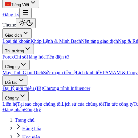
Tiếng Việt
Đăng ký
Theme
Giao dịch
Loại tài khoản
Khớp Lệnh & Minh Bạch
Nền tảng giao dịch
Nạp & Rút
Thị trường
Forex
Chỉ số
Hàng hóa
Tiền điện tử
Công cụ
May Tinh Giao Dich
Sức mạnh tiền tệ
Lịch kinh tế
VPS
MAM & Copy 
Đối tác
Đại lý giới thiệu (IB)
Chương trình Influencer
Công ty
Liên hệ
Tại sao chọn chúng tôi
Lịch sử của chúng tôi
Tin tức công ty
T
Đăng nhập
Đăng ký
Trang chủ
Hàng hóa
Học viện