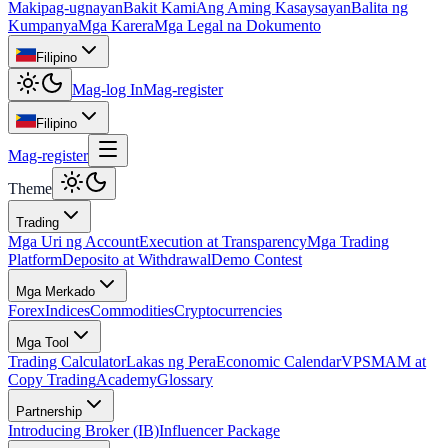
Makipag-ugnayan
Bakit Kami
Ang Aming Kasaysayan
Balita ng
Kumpanya
Mga Karera
Mga Legal na Dokumento
Filipino
Mag-log In
Mag-register
Filipino
Mag-register
Theme
Trading
Mga Uri ng Account
Execution at Transparency
Mga Trading
Platform
Deposito at Withdrawal
Demo Contest
Mga Merkado
Forex
Indices
Commodities
Cryptocurrencies
Mga Tool
Trading Calculator
Lakas ng Pera
Economic Calendar
VPS
MAM at
Copy Trading
Academy
Glossary
Partnership
Introducing Broker (IB)
Influencer Package