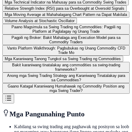
Mga Technical Indicator na Mahusay para sa Commodity Swing Trades
Relative Strength Index (RSI) para sa Overbought at Oversold Signals
Mga Moving Average at Mahahalagang Chart Pattern na Dapat Makilala
Volume Analysis at Stochastic Oscillator
Paano Magsimula sa Swing Trading ng Commodities: Pagpili ng
Platform at Paglalagay ng Unang Trade
Pagpili ng Broker: Bakit Mahalaga ang Execution Model para sa
Commodity Traders
Vanto Platform Walkthrough: Pagbubukas ng Unang Commodity CFD
Trade Mo
Mga Karaniwang Tanong Tungkol sa Swing Trading ng Commodities
Bakit karaniwang tinatalakay ang commodities sa swing-trading
frameworks?
Anong mga Swing Trading Strategy ang Karaniwang Tinatalakay para
sa Commodities?
Gaano Katagal Karaniwang Humahawak ng Commodity Position ang
mga Swing Trader?
Mga Pangunahing Punto
Kabilang sa swing trading ang paghawak ng posisyon sa loob
ng maraming araw hanggang ilang linggo upang makuha ang