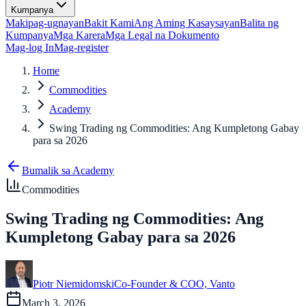
Kumpanya
Makipag-ugnayan
Bakit Kami
Ang Aming Kasaysayan
Balita ng
Kumpanya
Mga Karera
Mga Legal na Dokumento
Mag-log In
Mag-register
Home
Commodities
Academy
Swing Trading ng Commodities: Ang Kumpletong Gabay
para sa 2026
Bumalik sa Academy
Commodities
Swing Trading ng Commodities: Ang
Kumpletong Gabay para sa 2026
Piotr Niemidomski
Co-Founder & COO, Vanto
March 3, 2026