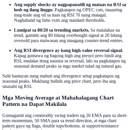
Ang supply shocks ay nagpapanatili ng mataas na RSI sa
loob ng ilang linggo.
Pagkatapos ng OPEC cuts, maaaring
mag-trade ang oil sa itaas ng RSI 70 nang matagal.
Naghahatid ng false exits ang standard thresholds.
Lumipat sa 80/20 sa trending markets.
Sa malalakas na
trend, gamitin ang 80 bilang overbought signal at 20 bilang
oversold para maiwasan ang maagang counter-trend entries.
Ang RSI divergence ay isang high-value reversal signal.
Kapag gumawa ng bagong high ang presyo pero hindi ang
RSI, madalas itong nauuna sa reversal, lalo na pagkatapos ng
seasonal demand peaks sa mga market tulad ng natural gas.
Sulit bantayan nang mabuti ang divergence setup pagkatapos ng
seasonal peaks. Mukhang bullish ang price chart, pero iba ang
sinasabi ng RSI.
Mga Moving Average at Mahahalagang Chart
Pattern na Dapat Makilala
Gumagamit ang commodity swing traders ng 20 EMA para sa short-
term momentum, 50 SMA para sa trend direction, at mga chart
pattern gaya ng flags, double tops/bottoms, at support/resistance