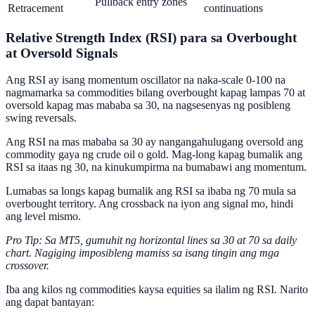
Pullback entry zones
Retracement
continuations
Relative Strength Index (RSI) para sa Overbought
at Oversold Signals
Ang RSI ay isang momentum oscillator na naka-scale 0-100 na
nagmamarka sa commodities bilang overbought kapag lampas 70 at
oversold kapag mas mababa sa 30, na nagsesenyas ng posibleng
swing reversals.
Ang RSI na mas mababa sa 30 ay nangangahulugang oversold ang
commodity gaya ng crude oil o gold. Mag-long kapag bumalik ang
RSI sa itaas ng 30, na kinukumpirma na bumabawi ang momentum.
Lumabas sa longs kapag bumalik ang RSI sa ibaba ng 70 mula sa
overbought territory. Ang crossback na iyon ang signal mo, hindi
ang level mismo.
Pro Tip: Sa MT5, gumuhit ng horizontal lines sa 30 at 70 sa daily
chart. Nagiging imposibleng mamiss sa isang tingin ang mga
crossover.
Iba ang kilos ng commodities kaysa equities sa ilalim ng RSI. Narito
ang dapat bantayan: