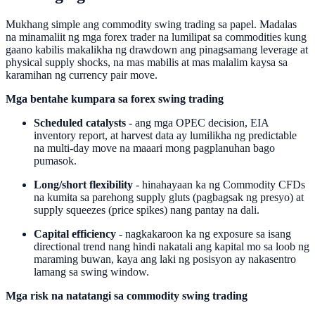
Mukhang simple ang commodity swing trading sa papel. Madalas
na minamaliit ng mga forex trader na lumilipat sa commodities kung
gaano kabilis makalikha ng drawdown ang pinagsamang leverage at
physical supply shocks, na mas mabilis at mas malalim kaysa sa
karamihan ng currency pair move.
Mga bentahe kumpara sa forex swing trading
Scheduled catalysts
- ang mga OPEC decision, EIA
inventory report, at harvest data ay lumilikha ng predictable
na multi-day move na maaari mong pagplanuhan bago
pumasok.
Long/short flexibility
- hinahayaan ka ng Commodity CFDs
na kumita sa parehong supply gluts (pagbagsak ng presyo) at
supply squeezes (price spikes) nang pantay na dali.
Capital efficiency
- nagkakaroon ka ng exposure sa isang
directional trend nang hindi nakatali ang kapital mo sa loob ng
maraming buwan, kaya ang laki ng posisyon ay nakasentro
lamang sa swing window.
Mga risk na natatangi sa commodity swing trading