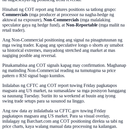
Hinahati ng COT report ang futures positions sa tatlong grupo:
Commercials
(mga producer at processor na nagha-hedge ng
aktuwal na exposure),
Non-Commercials
(mga malalaking
speculator gaya ng hedge fund), at
Non-Reportable
(mga maliit na
retail trader).
Ang Non-Commercial positioning ang signal na pinagtutuunan ng
mga swing trader. Kapag ang speculative longs o shorts ay umabot
sa historical extremes, masyadong stretched ang market at mas
nagiging posible ang reversal.
Pinakamabisa ang COT signals kapag may confirmation. Maghanap
ng matinding Non-Commercial reading na tumutugma sa price
pattern o RSI signal bago kumilos.
Inilalabas ng CFTC ang COT report tuwing Friday pagkatapos
magsara ang US market, na sumasaklaw sa mga posisyon hanggang
sa naunang Tuesday. Suriin ito sa weekend at buuin ang iyong
swing trade setups para sa susunod na linggo.
Ang raw data ay inilalathala sa CFTC.gov tuwing Friday
pagkatapos magsara ang US market. Para sa visual overlay,
inilalagay ng Barchart.com ang COT positioning direkta sa tabi ng
price charts, kaya walang manual data processing na kailangan.