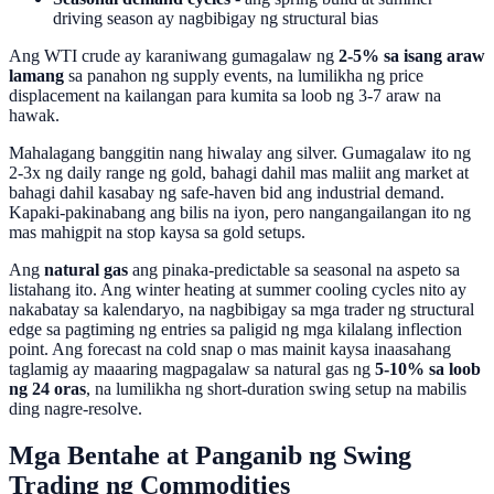
driving season ay nagbibigay ng structural bias
Ang WTI crude ay karaniwang gumagalaw ng
2-5% sa isang araw
lamang
sa panahon ng supply events, na lumilikha ng price
displacement na kailangan para kumita sa loob ng 3-7 araw na
hawak.
Mahalagang banggitin nang hiwalay ang silver. Gumagalaw ito ng
2-3x ng daily range ng gold, bahagi dahil mas maliit ang market at
bahagi dahil kasabay ng safe-haven bid ang industrial demand.
Kapaki-pakinabang ang bilis na iyon, pero nangangailangan ito ng
mas mahigpit na stop kaysa sa gold setups.
Ang
natural gas
ang pinaka-predictable sa seasonal na aspeto sa
listahang ito. Ang winter heating at summer cooling cycles nito ay
nakabatay sa kalendaryo, na nagbibigay sa mga trader ng structural
edge sa pagtiming ng entries sa paligid ng mga kilalang inflection
point. Ang forecast na cold snap o mas mainit kaysa inaasahang
taglamig ay maaaring magpagalaw sa natural gas ng
5-10% sa loob
ng 24 oras
, na lumilikha ng short-duration swing setup na mabilis
ding nagre-resolve.
Mga Bentahe at Panganib ng Swing
Trading ng Commodities