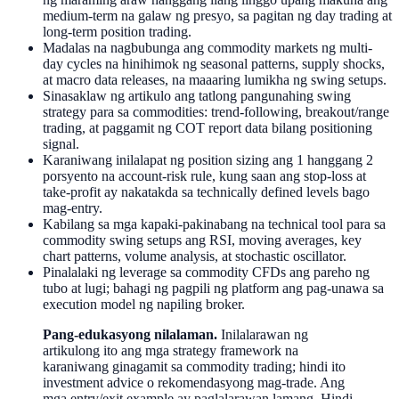
medium-term na galaw ng presyo, sa pagitan ng day trading at
long-term position trading.
Madalas na nagbubunga ang commodity markets ng multi-
day cycles na hinihimok ng seasonal patterns, supply shocks,
at macro data releases, na maaaring lumikha ng swing setups.
Sinasaklaw ng artikulo ang tatlong pangunahing swing
strategy para sa commodities: trend-following, breakout/range
trading, at paggamit ng COT report data bilang positioning
signal.
Karaniwang inilalapat ng position sizing ang 1 hanggang 2
porsyento na account-risk rule, kung saan ang stop-loss at
take-profit ay nakatakda sa technically defined levels bago
mag-entry.
Kabilang sa mga kapaki-pakinabang na technical tool para sa
commodity swing setups ang RSI, moving averages, key
chart patterns, volume analysis, at stochastic oscillator.
Pinalalaki ng leverage sa commodity CFDs ang pareho ng
tubo at lugi; bahagi ng pagpili ng platform ang pag-unawa sa
execution model ng napiling broker.
Pang-edukasyong nilalaman.
Inilalarawan ng
artikulong ito ang mga strategy framework na
karaniwang ginagamit sa commodity trading; hindi ito
investment advice o rekomendasyong mag-trade. Ang
mga entry/exit example ay paglalarawan lamang. Hindi