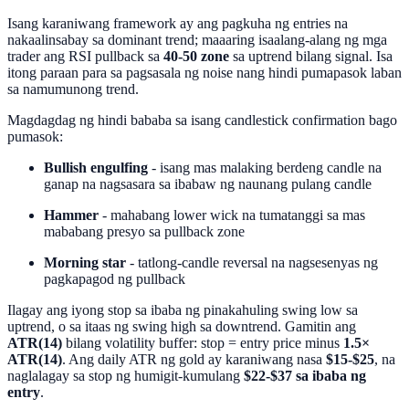
Isang karaniwang framework ay ang pagkuha ng entries na
nakaalinsabay sa dominant trend; maaaring isaalang-alang ng mga
trader ang RSI pullback sa
40-50 zone
sa uptrend bilang signal. Isa
itong paraan para sa pagsasala ng noise nang hindi pumapasok laban
sa namumunong trend.
Magdagdag ng hindi bababa sa isang candlestick confirmation bago
pumasok:
Bullish engulfing
- isang mas malaking berdeng candle na
ganap na nagsasara sa ibabaw ng naunang pulang candle
Hammer
- mahabang lower wick na tumatanggi sa mas
mababang presyo sa pullback zone
Morning star
- tatlong-candle reversal na nagsesenyas ng
pagkapagod ng pullback
Ilagay ang iyong stop sa ibaba ng pinakahuling swing low sa
uptrend, o sa itaas ng swing high sa downtrend. Gamitin ang
ATR(14)
bilang volatility buffer: stop = entry price minus
1.5×
ATR(14)
. Ang daily ATR ng gold ay karaniwang nasa
$15-$25
, na
naglalagay sa stop ng humigit-kumulang
$22-$37 sa ibaba ng
entry
.