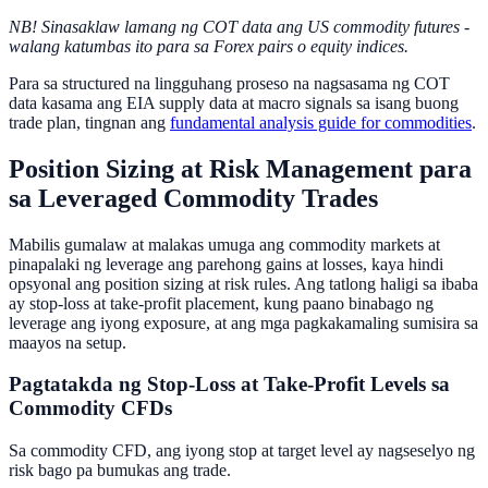
NB! Sinasaklaw lamang ng COT data ang US commodity futures -
walang katumbas ito para sa Forex pairs o equity indices.
Para sa structured na lingguhang proseso na nagsasama ng COT
data kasama ang EIA supply data at macro signals sa isang buong
trade plan, tingnan ang
fundamental analysis guide for commodities
.
Position Sizing at Risk Management para
sa Leveraged Commodity Trades
Mabilis gumalaw at malakas umuga ang commodity markets at
pinapalaki ng leverage ang parehong gains at losses, kaya hindi
opsyonal ang position sizing at risk rules. Ang tatlong haligi sa ibaba
ay stop-loss at take-profit placement, kung paano binabago ng
leverage ang iyong exposure, at ang mga pagkakamaling sumisira sa
maayos na setup.
Pagtatakda ng Stop-Loss at Take-Profit Levels sa
Commodity CFDs
Sa commodity CFD, ang iyong stop at target level ay nagseselyo ng
risk bago pa bumukas ang trade.