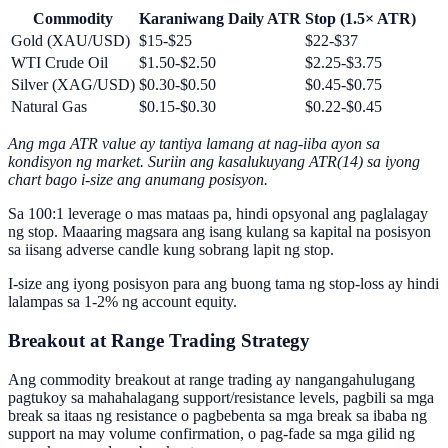
Commodity
Karaniwang Daily ATR
Stop (1.5× ATR)
Gold (XAU/USD)
$15-$25
$22-$37
WTI Crude Oil
$1.50-$2.50
$2.25-$3.75
Silver (XAG/USD)
$0.30-$0.50
$0.45-$0.75
Natural Gas
$0.15-$0.30
$0.22-$0.45
Ang mga ATR value ay tantiya lamang at nag-iiba ayon sa
kondisyon ng market. Suriin ang kasalukuyang ATR(14) sa iyong
chart bago i-size ang anumang posisyon.
Sa 100:1 leverage o mas mataas pa, hindi opsyonal ang paglalagay
ng stop. Maaaring magsara ang isang kulang sa kapital na posisyon
sa iisang adverse candle kung sobrang lapit ng stop.
I-size ang iyong posisyon para ang buong tama ng stop-loss ay hindi
lalampas sa 1-2% ng account equity.
Breakout at Range Trading Strategy
Ang commodity breakout at range trading ay nangangahulugang
pagtukoy sa mahahalagang support/resistance levels, pagbili sa mga
break sa itaas ng resistance o pagbebenta sa mga break sa ibaba ng
support na may volume confirmation, o pag-fade sa mga gilid ng