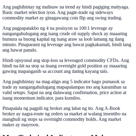
Ang paghihintay ng malinaw na trend ay hindi pagiging matiyaga.
Basic market selection iyon. Ang pagte-trade ng sideways
commodity market ay ginagawang coin flip ang swing trading.
Ang pagpapatakbo ng 4 na posisyon sa 100:1 leverage ay
nangangahulugang ang isang crude oil supply shock ay maaaring
bumura sa buong kapital ng isang araw sa loob lamang ng ilang
minuto. Pinaparami ng leverage ang bawat pagkakamali, hindi lang
ang bawat panalo.
Hindi opsyonal ang stop-loss sa leveraged commodity CFDs. Ang
hindi na-hit na stop sa iisang overnight gold position ay maaaring
gawing mapanganib sa account ang dating kayang talo.
Ang paghihintay na mag-align ang 5 indicator bago pumasok sa
trade ay nangangahulugang mapapalampas mo ang karamihan sa
valid setups. Sapat na ang dalawang confirmation, price action at
isang momentum indicator, para kumilos.
Pinapalala ng pagpili ng broker ang lahat ng ito. Ang A-Book
broker ay nagra-route ng orders sa market at walang insentibo na
manghuli ng stops sa overnight commodity holds. Ang market
maker ay mayroon.