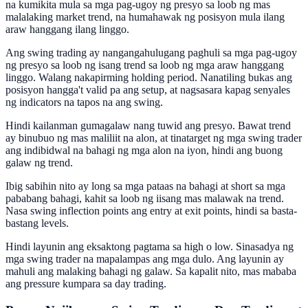
na kumikita mula sa mga pag-ugoy ng presyo sa loob ng mas
malalaking market trend, na humahawak ng posisyon mula ilang
araw hanggang ilang linggo.
Ang swing trading ay nangangahulugang paghuli sa mga pag-ugoy
ng presyo sa loob ng isang trend sa loob ng mga araw hanggang
linggo. Walang nakapirming holding period. Nanatiling bukas ang
posisyon hangga't valid pa ang setup, at nagsasara kapag senyales
ng indicators na tapos na ang swing.
Hindi kailanman gumagalaw nang tuwid ang presyo. Bawat trend
ay binubuo ng mas maliliit na alon, at tinatarget ng mga swing trader
ang indibidwal na bahagi ng mga alon na iyon, hindi ang buong
galaw ng trend.
Ibig sabihin nito ay long sa mga pataas na bahagi at short sa mga
pababang bahagi, kahit sa loob ng iisang mas malawak na trend.
Nasa swing inflection points ang entry at exit points, hindi sa basta-
bastang levels.
Hindi layunin ang eksaktong pagtama sa high o low. Sinasadya ng
mga swing trader na mapalampas ang mga dulo. Ang layunin ay
mahuli ang malaking bahagi ng galaw. Sa kapalit nito, mas mababa
ang pressure kumpara sa day trading.