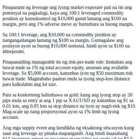
Pinaparami ng leverage ang iyong market exposure pati na rin ang
potensyal na pagkalugi, kaya ang 100:1 leveraged commodity
position ay kumokontrol ng $10,000 gamit lamang ang $100 na
margin, pero ang 1% adverse move ay bumubura sa buong margin.
Sa 100:1 leverage, ang $10,000 na commodity position ay
nangangailangan lamang ng $100 sa margin. Gumagalaw ang
posisyon ayon sa buong $10,000 notional, hindi ayon sa $100 na
idineposito.
Pinapanatiling manageable ito ng risk-per-trade rule: limitahan ang
bawat trade sa 1% ng total account equity, anuman ang available
leverage. Sa $5,000 account, katumbas iyon ng $50 maximum risk
bawat trade. Magtrabaho paatras mula sa iyong stop-loss distance
para kalkulahin ang lot size.
Para sa konkretong halimbawa sa gold: kung ang iyong stop ay 20
pips mula sa entry at ang 1 pip sa XAUUSD ay katumbas ng $1 sa
0.01 lots, ang 0.05 lots sa stop distance na iyon ay nagri-risk ng $10.
Mag-scale up nang proporsyonal ayon sa 1% limit ng iyong
account.
Ang mga supply event ang lumilikha ng eksaktong sitwasyon kung
saan ang leverage ay pinaka-mapanganib. Ang hindi inaasahang
EIA inventory report ay maaaring magpakilos ng crude oil ng $3-5