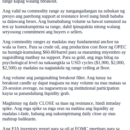
range kapag walang breakout.
Ang valid na commodity range ay nangangailangan na subukan ng
presyo ang parehong support at resistance level nang hindi bababa
sa dalawang beses. Ang bumababang volume sa bawat sumunod na
test ay kumukumpirma sa range, dahil ipinapakita nitong walang
seryosong commitment ang buyers o sellers.
Ang commodity ranges ay madalas may fundamental anchor na
wala sa forex. Para sa crude oil, ang production cost floor ng OPEC
na humigit-kumulang $60-80/barrel para sa maraming miyembro ay
nagsisilbing matibay na support. Para sa gold, ang mga bilog na
psychological level na nakaangkla sa USD cycles ($1,900, $2,000,
$2,500) ay madalas na nagtatakda ng range ceiling at floor.
Ang volume ang pangunahing breakout filter. Ang tunay na
breakout candle ay dapat magsara na may volume na mas mataas sa
20-session average, na nagsesenyas ng institutional participation
kaysa sa panandaliang liquidity grab.
Maghintay ng daily CLOSE sa itaas ng resistance, hindi intraday
spike. Ang mga spike sa mga oras na mahina ang liquidity ay
madalas i-fade, habang ang nakumpirmang daily close ay mas
mahirap baliktarin.
Ang EIA inventory report para sa oil at FOMC meetings para sa