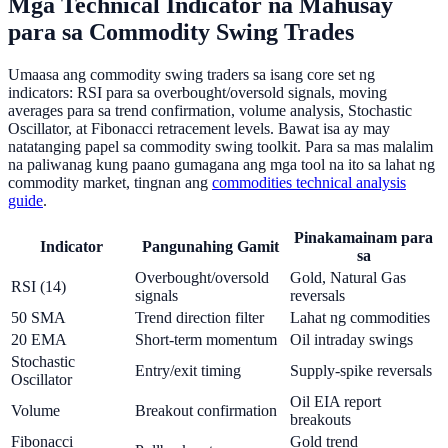
Mga Technical Indicator na Mahusay
para sa Commodity Swing Trades
Umaasa ang commodity swing traders sa isang core set ng
indicators: RSI para sa overbought/oversold signals, moving
averages para sa trend confirmation, volume analysis, Stochastic
Oscillator, at Fibonacci retracement levels. Bawat isa ay may
natatanging papel sa commodity swing toolkit. Para sa mas malalim
na paliwanag kung paano gumagana ang mga tool na ito sa lahat ng
commodity market, tingnan ang
commodities technical analysis
guide
.
Pinakamainam para
Indicator
Pangunahing Gamit
sa
Overbought/oversold
Gold, Natural Gas
RSI (14)
signals
reversals
50 SMA
Trend direction filter
Lahat ng commodities
20 EMA
Short-term momentum
Oil intraday swings
Stochastic
Entry/exit timing
Supply-spike reversals
Oscillator
Oil EIA report
Volume
Breakout confirmation
breakouts
Fibonacci
Gold trend