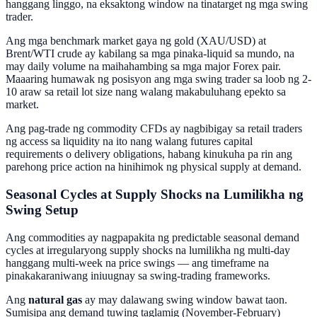
hanggang linggo, na eksaktong window na tinatarget ng mga swing
trader.
Ang mga benchmark market gaya ng gold (XAU/USD) at
Brent/WTI crude ay kabilang sa mga pinaka-liquid sa mundo, na
may daily volume na maihahambing sa mga major Forex pair.
Maaaring humawak ng posisyon ang mga swing trader sa loob ng 2-
10 araw sa retail lot size nang walang makabuluhang epekto sa
market.
Ang pag-trade ng commodity CFDs ay nagbibigay sa retail traders
ng access sa liquidity na ito nang walang futures capital
requirements o delivery obligations, habang kinukuha pa rin ang
parehong price action na hinihimok ng physical supply at demand.
Seasonal Cycles at Supply Shocks na Lumilikha ng
Swing Setup
Ang commodities ay nagpapakita ng predictable seasonal demand
cycles at irregularyong supply shocks na lumilikha ng multi-day
hanggang multi-week na price swings — ang timeframe na
pinakakaraniwang iniuugnay sa swing-trading frameworks.
Ang
natural gas
ay may dalawang swing window bawat taon.
Sumisipa ang demand tuwing taglamig (November-February)