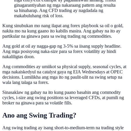
ginagarantiyahan ng mga nakaraang pattern ang resulta
sa hinaharap. Ang CFD trading ay nagdadala ng
makabuluhang risk of loss.
Kung sinubukan mo nang ilapat ang forex playbook sa oil o gold,
nakita mo na kung gaano ito kabilis masira. Ang gabay na ito ay
partikular na ginawa para sa swing trading ng commodities.
Ang gold at oil ay nagga-gap ng 3-5% sa iisang supply headline.
Ang mga posisyong naka-size para sa forex volatility ay hindi
nakaliligtas doon.
Ang commodities ay umiikot sa physical supply, seasonal cycles, at
mga nakaiskedyul na catalyst gaya ng EIA Wednesdays at OPEC
decisions. Lumilikha ang mga ito ng paulit-ulit na swing setup na
wala lang talaga sa forex.
Sinasaklaw ng gabay na ito kung paano basahin ang commodity
cycles, i-size ang swing positions sa leveraged CFDs, at pumili ng
broker na ginawa para sa volatile fills.
Ano ang Swing Trading?
Ang swing trading ay isang short-to-medium-term na trading style