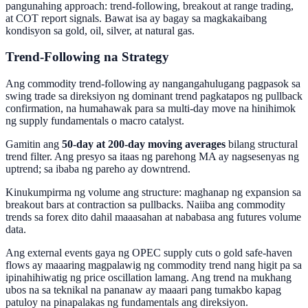
pangunahing approach: trend-following, breakout at range trading,
at COT report signals. Bawat isa ay bagay sa magkakaibang
kondisyon sa gold, oil, silver, at natural gas.
Trend-Following na Strategy
Ang commodity trend-following ay nangangahulugang pagpasok sa
swing trade sa direksiyon ng dominant trend pagkatapos ng pullback
confirmation, na humahawak para sa multi-day move na hinihimok
ng supply fundamentals o macro catalyst.
Gamitin ang
50-day at 200-day moving averages
bilang structural
trend filter. Ang presyo sa itaas ng parehong MA ay nagsesenyas ng
uptrend; sa ibaba ng pareho ay downtrend.
Kinukumpirma ng volume ang structure: maghanap ng expansion sa
breakout bars at contraction sa pullbacks. Naiiba ang commodity
trends sa forex dito dahil maaasahan at nababasa ang futures volume
data.
Ang external events gaya ng OPEC supply cuts o gold safe-haven
flows ay maaaring magpalawig ng commodity trend nang higit pa sa
ipinahihiwatig ng price oscillation lamang. Ang trend na mukhang
ubos na sa teknikal na pananaw ay maaari pang tumakbo kapag
patuloy na pinapalakas ng fundamentals ang direksiyon.