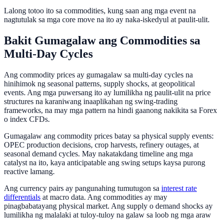
Lalong totoo ito sa commodities, kung saan ang mga event na
nagtutulak sa mga core move na ito ay naka-iskedyul at paulit-ulit.
Bakit Gumagalaw ang Commodities sa
Multi-Day Cycles
Ang commodity prices ay gumagalaw sa multi-day cycles na
hinihimok ng seasonal patterns, supply shocks, at geopolitical
events. Ang mga puwersang ito ay lumilikha ng paulit-ulit na price
structures na karaniwang inaaplikahan ng swing-trading
frameworks, na may mga pattern na hindi gaanong nakikita sa Forex
o index CFDs.
Gumagalaw ang commodity prices batay sa physical supply events:
OPEC production decisions, crop harvests, refinery outages, at
seasonal demand cycles. May nakatakdang timeline ang mga
catalyst na ito, kaya anticipatable ang swing setups kaysa purong
reactive lamang.
Ang currency pairs ay pangunahing tumutugon sa
interest rate
differentials
at macro data. Ang commodities ay may
pinagbabatayang physical market. Ang supply o demand shocks ay
lumilikha ng malalaki at tuloy-tuloy na galaw sa loob ng mga araw