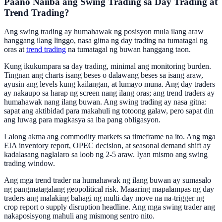
Paano Naiiba ang Swing Trading sa Day Trading at
Trend Trading?
Ang swing trading ay humahawak ng posisyon mula ilang araw
hanggang ilang linggo, nasa gitna ng day trading na tumatagal ng
oras at
trend trading
na tumatagal ng buwan hanggang taon.
Kung ikukumpara sa day trading, minimal ang monitoring burden.
Tingnan ang charts isang beses o dalawang beses sa isang araw,
ayusin ang levels kung kailangan, at lumayo muna. Ang day traders
ay nakaupo sa harap ng screen nang ilang oras; ang trend traders ay
humahawak nang ilang buwan. Ang swing trading ay nasa gitna:
sapat ang aktibidad para makahuli ng totoong galaw, pero sapat din
ang luwag para magkasya sa iba pang obligasyon.
Lalong akma ang commodity markets sa timeframe na ito. Ang mga
EIA inventory report, OPEC decision, at seasonal demand shift ay
kadalasang naglalaro sa loob ng 2-5 araw. Iyan mismo ang swing
trading window.
Ang mga trend trader na humahawak ng ilang buwan ay sumasalo
ng pangmatagalang geopolitical risk. Maaaring mapalampas ng day
traders ang malaking bahagi ng multi-day move na na-trigger ng
crop report o supply disruption headline. Ang mga swing trader ang
nakaposisyong mahuli ang mismong sentro nito.