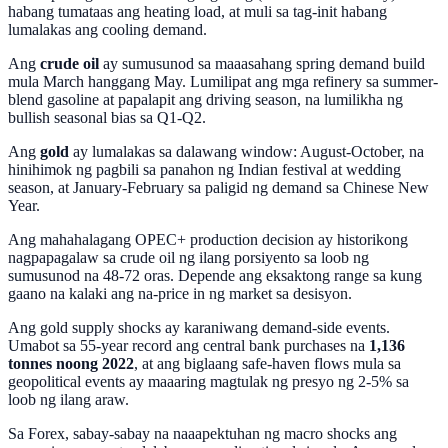
habang tumataas ang heating load, at muli sa tag-init habang
lumalakas ang cooling demand.
Ang
crude oil
ay sumusunod sa maaasahang spring demand build
mula March hanggang May. Lumilipat ang mga refinery sa summer-
blend gasoline at papalapit ang driving season, na lumilikha ng
bullish seasonal bias sa Q1-Q2.
Ang
gold
ay lumalakas sa dalawang window: August-October, na
hinihimok ng pagbili sa panahon ng Indian festival at wedding
season, at January-February sa paligid ng demand sa Chinese New
Year.
Ang mahahalagang OPEC+ production decision ay historikong
nagpapagalaw sa crude oil ng ilang porsiyento sa loob ng
sumusunod na 48-72 oras. Depende ang eksaktong range sa kung
gaano na kalaki ang na-price in ng market sa desisyon.
Ang gold supply shocks ay karaniwang demand-side events.
Umabot sa 55-year record ang central bank purchases na
1,136
tonnes noong 2022
, at ang biglaang safe-haven flows mula sa
geopolitical events ay maaaring magtulak ng presyo ng 2-5% sa
loob ng ilang araw.
Sa Forex, sabay-sabay na naaapektuhan ng macro shocks ang