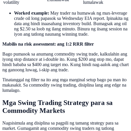
volatility
lumalawak
Worked example:
May trader na humawak ng max-leverage
crude oil long papasok sa Wednesday EIA report. Ipinakita ng
data ang hindi inaasahang inventory build. Bumagsak ang oil
ng $2.50 sa loob ng ilang minuto. Binura ng iisang session na
iyon ang tatlong naunang winning trade.
Mabilis na risk assessment: ang 1:2 RRR filter
Bago pumasok sa anumang commodity swing trade, kalkulahin ang
iyong stop distance at i-double ito. Kung $200 ang stop mo, dapat
hindi bababa sa $400 ang target mo. Kung hindi nag-aalok ang chart
ng ganoong luwag, i-skip ang trade.
Tinatanggal ng filter na ito ang mga marginal setup bago pa man ito
makasakit. Sa commodity swing trading, disiplina lang ang edge na
lumalago.
Mga Swing Trading Strategy para sa
Commodity Markets
Nagsisimula ang disiplina sa pagpili ng tamang strategy para sa
market. Gumagamit ang commodity swing traders ng tatlong