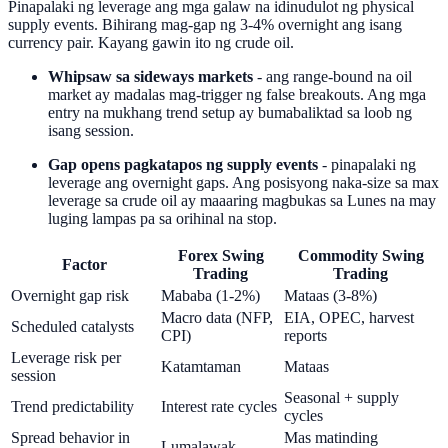
Pinapalaki ng leverage ang mga galaw na idinudulot ng physical
supply events. Bihirang mag-gap ng 3-4% overnight ang isang
currency pair. Kayang gawin ito ng crude oil.
Whipsaw sa sideways markets
- ang range-bound na oil
market ay madalas mag-trigger ng false breakouts. Ang mga
entry na mukhang trend setup ay bumabaliktad sa loob ng
isang session.
Gap opens pagkatapos ng supply events
- pinapalaki ng
leverage ang overnight gaps. Ang posisyong naka-size sa max
leverage sa crude oil ay maaaring magbukas sa Lunes na may
luging lampas pa sa orihinal na stop.
Forex Swing
Commodity Swing
Factor
Trading
Trading
Overnight gap risk
Mababa (1-2%)
Mataas (3-8%)
Macro data (NFP,
EIA, OPEC, harvest
Scheduled catalysts
CPI)
reports
Leverage risk per
Katamtaman
Mataas
session
Seasonal + supply
Trend predictability
Interest rate cycles
cycles
Spread behavior in
Mas matinding
Lumalawak