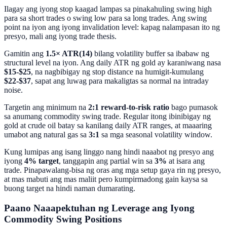
Ilagay ang iyong stop kaagad lampas sa pinakahuling swing high
para sa short trades o swing low para sa long trades. Ang swing
point na iyon ang iyong invalidation level: kapag nalampasan ito ng
presyo, mali ang iyong trade thesis.
Gamitin ang
1.5× ATR(14)
bilang volatility buffer sa ibabaw ng
structural level na iyon. Ang daily ATR ng gold ay karaniwang nasa
$15-$25
, na nagbibigay ng stop distance na humigit-kumulang
$22-$37
, sapat ang luwag para makaligtas sa normal na intraday
noise.
Targetin ang minimum na
2:1 reward-to-risk ratio
bago pumasok
sa anumang commodity swing trade. Regular itong ibinibigay ng
gold at crude oil batay sa kanilang daily ATR ranges, at maaaring
umabot ang natural gas sa
3:1
sa mga seasonal volatility window.
Kung lumipas ang isang linggo nang hindi naaabot ng presyo ang
iyong
4% target
, tanggapin ang partial win sa
3%
at isara ang
trade. Pinapawalang-bisa ng oras ang mga setup gaya rin ng presyo,
at mas mabuti ang mas maliit pero kumpirmadong gain kaysa sa
buong target na hindi naman dumarating.
Paano Naaapektuhan ng Leverage ang Iyong
Commodity Swing Positions