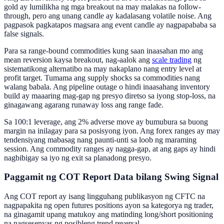
gold ay lumilikha ng mga breakout na may malakas na follow-
through, pero ang unang candle ay kadalasang volatile noise. Ang
pagpasok pagkatapos magsara ang event candle ay nagpapababa sa
false signals.
Para sa range-bound commodities kung saan inaasahan mo ang
mean reversion kaysa breakout, nag-aalok ang
scale trading
ng
sistematikong alternatibo na may nakaplano nang entry level at
profit target. Tumama ang supply shocks sa commodities nang
walang babala. Ang pipeline outage o hindi inaasahang inventory
build ay maaaring mag-gap ng presyo diretso sa iyong stop-loss, na
ginagawang agarang runaway loss ang range fade.
Sa 100:1 leverage, ang 2% adverse move ay bumubura sa buong
margin na inilagay para sa posisyong iyon. Ang forex ranges ay may
tendensiyang mabasag nang paunti-unti sa loob ng maraming
session. Ang commodity ranges ay nagga-gap, at ang gaps ay hindi
nagbibigay sa iyo ng exit sa planadong presyo.
Paggamit ng COT Report Data bilang Swing Signal
Ang COT report ay isang lingguhang publikasyon ng CFTC na
nagpapakita ng open futures positions ayon sa kategorya ng trader,
na ginagamit upang matukoy ang matinding long/short positioning
na nagsesenyas ng posibleng trend reversal.