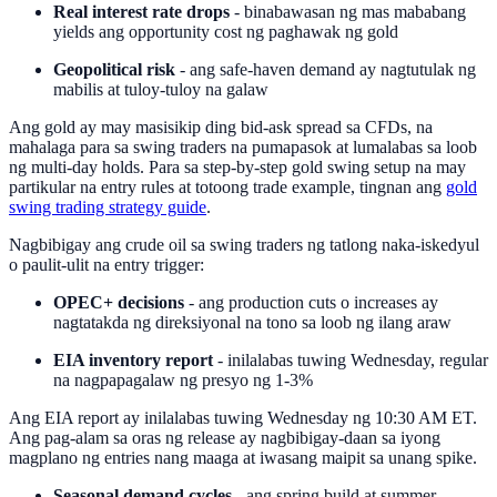
Real interest rate drops
- binabawasan ng mas mababang
yields ang opportunity cost ng paghawak ng gold
Geopolitical risk
- ang safe-haven demand ay nagtutulak ng
mabilis at tuloy-tuloy na galaw
Ang gold ay may masisikip ding bid-ask spread sa CFDs, na
mahalaga para sa swing traders na pumapasok at lumalabas sa loob
ng multi-day holds. Para sa step-by-step gold swing setup na may
partikular na entry rules at totoong trade example, tingnan ang
gold
swing trading strategy guide
.
Nagbibigay ang crude oil sa swing traders ng tatlong naka-iskedyul
o paulit-ulit na entry trigger:
OPEC+ decisions
- ang production cuts o increases ay
nagtatakda ng direksiyonal na tono sa loob ng ilang araw
EIA inventory report
- inilalabas tuwing Wednesday, regular
na nagpapagalaw ng presyo ng 1-3%
Ang EIA report ay inilalabas tuwing Wednesday ng 10:30 AM ET.
Ang pag-alam sa oras ng release ay nagbibigay-daan sa iyong
magplano ng entries nang maaga at iwasang maipit sa unang spike.
Seasonal demand cycles
- ang spring build at summer