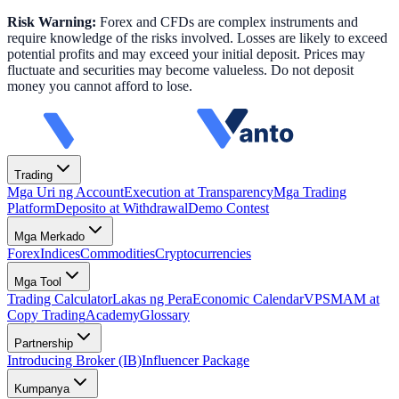
Risk Warning:
Forex and CFDs are complex instruments and
require knowledge of the risks involved. Losses are likely to exceed
potential profits and may exceed your initial deposit. Prices may
fluctuate and securities may become valueless. Do not deposit
money you cannot afford to lose.
Trading
Mga Uri ng Account
Execution at Transparency
Mga Trading
Platform
Deposito at Withdrawal
Demo Contest
Mga Merkado
Forex
Indices
Commodities
Cryptocurrencies
Mga Tool
Trading Calculator
Lakas ng Pera
Economic Calendar
VPS
MAM at
Copy Trading
Academy
Glossary
Partnership
Introducing Broker (IB)
Influencer Package
Kumpanya