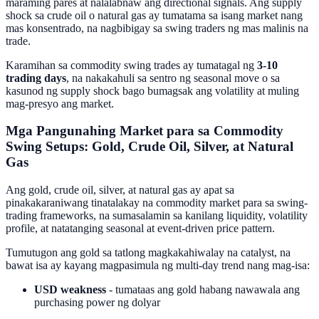
maraming pares at nalalabnaw ang directional signals. Ang supply
shock sa crude oil o natural gas ay tumatama sa isang market nang
mas konsentrado, na nagbibigay sa swing traders ng mas malinis na
trade.
Karamihan sa commodity swing trades ay tumatagal ng
3-10
trading days
, na nakakahuli sa sentro ng seasonal move o sa
kasunod ng supply shock bago bumagsak ang volatility at muling
mag-presyo ang market.
Mga Pangunahing Market para sa Commodity
Swing Setups: Gold, Crude Oil, Silver, at Natural
Gas
Ang gold, crude oil, silver, at natural gas ay apat sa
pinakakaraniwang tinatalakay na commodity market para sa swing-
trading frameworks, na sumasalamin sa kanilang liquidity, volatility
profile, at natatanging seasonal at event-driven price pattern.
Tumutugon ang gold sa tatlong magkakahiwalay na catalyst, na
bawat isa ay kayang magpasimula ng multi-day trend nang mag-isa:
USD weakness
- tumataas ang gold habang nawawala ang
purchasing power ng dolyar