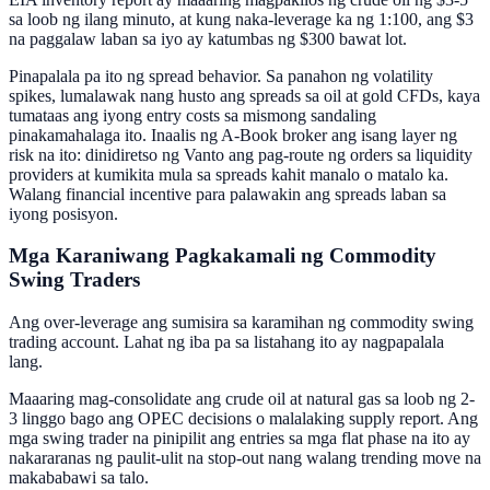
sa loob ng ilang minuto, at kung naka-leverage ka ng 1:100, ang $3
na paggalaw laban sa iyo ay katumbas ng $300 bawat lot.
Pinapalala pa ito ng spread behavior. Sa panahon ng volatility
spikes, lumalawak nang husto ang spreads sa oil at gold CFDs, kaya
tumataas ang iyong entry costs sa mismong sandaling
pinakamahalaga ito. Inaalis ng A-Book broker ang isang layer ng
risk na ito: dinidiretso ng Vanto ang pag-route ng orders sa liquidity
providers at kumikita mula sa spreads kahit manalo o matalo ka.
Walang financial incentive para palawakin ang spreads laban sa
iyong posisyon.
Mga Karaniwang Pagkakamali ng Commodity
Swing Traders
Ang over-leverage ang sumisira sa karamihan ng commodity swing
trading account. Lahat ng iba pa sa listahang ito ay nagpapalala
lang.
Maaaring mag-consolidate ang crude oil at natural gas sa loob ng 2-
3 linggo bago ang OPEC decisions o malalaking supply report. Ang
mga swing trader na pinipilit ang entries sa mga flat phase na ito ay
nakararanas ng paulit-ulit na stop-out nang walang trending move na
makababawi sa talo.