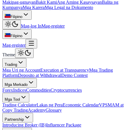
Makipag-ugnayan
Bakit Kami
Ang Aming Kasaysayan
Balita ng
Kumpanya
Mga Karera
Mga Legal na Dokumento
Filipino
Mag-log In
Mag-register
Filipino
Mag-register
Theme
Trading
Mga Uri ng Account
Execution at Transparency
Mga Trading
Platform
Deposito at Withdrawal
Demo Contest
Mga Merkado
Forex
Indices
Commodities
Cryptocurrencies
Mga Tool
Trading Calculator
Lakas ng Pera
Economic Calendar
VPS
MAM at
Copy Trading
Academy
Glossary
Partnership
Introducing Broker (IB)
Influencer Package