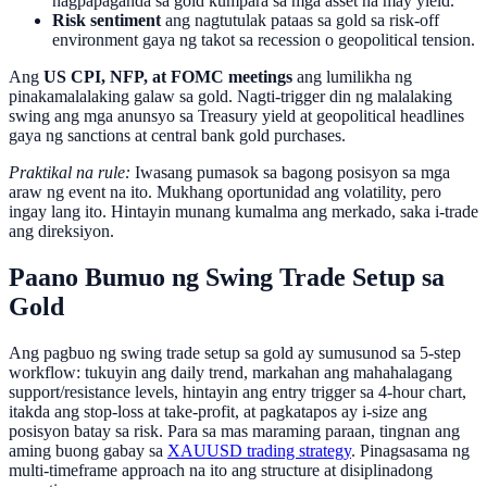
nagpapaganda sa gold kumpara sa mga asset na may yield.
Risk sentiment
ang nagtutulak pataas sa gold sa risk-off
environment gaya ng takot sa recession o geopolitical tension.
Ang
US CPI, NFP, at FOMC meetings
ang lumilikha ng
pinakamalalaking galaw sa gold. Nagti-trigger din ng malalaking
swing ang mga anunsyo sa Treasury yield at geopolitical headlines
gaya ng sanctions at central bank gold purchases.
Praktikal na rule:
Iwasang pumasok sa bagong posisyon sa mga
araw ng event na ito. Mukhang oportunidad ang volatility, pero
ingay lang ito. Hintayin munang kumalma ang merkado, saka i-trade
ang direksiyon.
Paano Bumuo ng Swing Trade Setup sa
Gold
Ang pagbuo ng swing trade setup sa gold ay sumusunod sa 5-step
workflow: tukuyin ang daily trend, markahan ang mahahalagang
support/resistance levels, hintayin ang entry trigger sa 4-hour chart,
itakda ang stop-loss at take-profit, at pagkatapos ay i-size ang
posisyon batay sa risk. Para sa mas maraming paraan, tingnan ang
aming buong gabay sa
XAUUSD trading strategy
. Pinagsasama ng
multi-timeframe approach na ito ang structure at disiplinadong