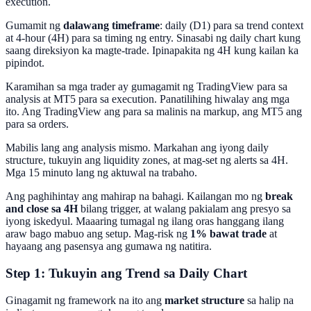
execution.
Gumamit ng
dalawang timeframe
: daily (D1) para sa trend context
at 4-hour (4H) para sa timing ng entry. Sinasabi ng daily chart kung
saang direksiyon ka magte-trade. Ipinapakita ng 4H kung kailan ka
pipindot.
Karamihan sa mga trader ay gumagamit ng TradingView para sa
analysis at MT5 para sa execution. Panatilihing hiwalay ang mga
ito. Ang TradingView ang para sa malinis na markup, ang MT5 ang
para sa orders.
Mabilis lang ang analysis mismo. Markahan ang iyong daily
structure, tukuyin ang liquidity zones, at mag-set ng alerts sa 4H.
Mga 15 minuto lang ng aktuwal na trabaho.
Ang paghihintay ang mahirap na bahagi. Kailangan mo ng
break
and close sa 4H
bilang trigger, at walang pakialam ang presyo sa
iyong iskedyul. Maaaring tumagal ng ilang oras hanggang ilang
araw bago mabuo ang setup. Mag-risk ng
1% bawat trade
at
hayaang ang pasensya ang gumawa ng natitira.
Step 1: Tukuyin ang Trend sa Daily Chart
Ginagamit ng framework na ito ang
market structure
sa halip na