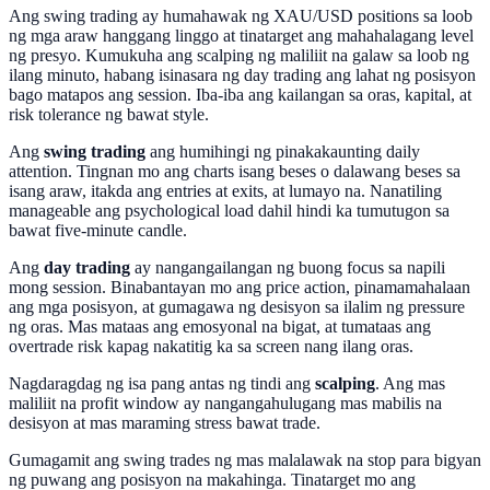
Ang swing trading ay humahawak ng XAU/USD positions sa loob
ng mga araw hanggang linggo at tinatarget ang mahahalagang level
ng presyo. Kumukuha ang scalping ng maliliit na galaw sa loob ng
ilang minuto, habang isinasara ng day trading ang lahat ng posisyon
bago matapos ang session. Iba-iba ang kailangan sa oras, kapital, at
risk tolerance ng bawat style.
Ang
swing trading
ang humihingi ng pinakakaunting daily
attention. Tingnan mo ang charts isang beses o dalawang beses sa
isang araw, itakda ang entries at exits, at lumayo na. Nanatiling
manageable ang psychological load dahil hindi ka tumutugon sa
bawat five-minute candle.
Ang
day trading
ay nangangailangan ng buong focus sa napili
mong session. Binabantayan mo ang price action, pinamamahalaan
ang mga posisyon, at gumagawa ng desisyon sa ilalim ng pressure
ng oras. Mas mataas ang emosyonal na bigat, at tumataas ang
overtrade risk kapag nakatitig ka sa screen nang ilang oras.
Nagdaragdag ng isa pang antas ng tindi ang
scalping
. Ang mas
maliliit na profit window ay nangangahulugang mas mabilis na
desisyon at mas maraming stress bawat trade.
Gumagamit ang swing trades ng mas malalawak na stop para bigyan
ng puwang ang posisyon na makahinga. Tinatarget mo ang