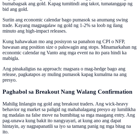
bumabagsak ang gold. Kapag tumitindi ang takot, tumatanggap ng
bid ang gold.
Suriin ang economic calendar bago pumasok sa anumang swing
trade. Kayang magpagalaw ng gold ng 1-2% sa loob ng ilang
minuto ang high-impact releases.
Kung hahawakan mo ang posisyon sa panahon ng CPI o NFP,
bawasan ang position size o paluwagin ang stops. Minamarkahan ng
economic calendar ng Vanto ang mga event na ito para hindi ka
mabigla.
Ang pinakaligtas na approach: magsara o mag-hedge bago ang
release, pagkatapos ay muling pumasok kapag kumalma na ang
presyo.
Paghabol sa Breakout Nang Walang Confirmation
Mahilig linlangin ng gold ang breakout traders. Ang wick-heavy
behavior ng market sa paligid ng mahahalagang presyo ay lumilikha
ng madalas na false move na bumibitag sa mga maagang entry. Ang
pag-unawa kung bakit ito nangyayari, at kung ano ang dapat
hintayin, ay nagpapanatili sa iyo sa tamang panig ng mga bitag na
ito.