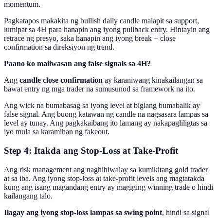
momentum.
Pagkatapos makakita ng bullish daily candle malapit sa support,
lumipat sa 4H para hanapin ang iyong pullback entry. Hintayin ang
retrace ng presyo, saka hanapin ang iyong break + close
confirmation sa direksiyon ng trend.
Paano ko maiiwasan ang false signals sa 4H?
Ang
candle close confirmation
ay karaniwang kinakailangan sa
bawat entry ng mga trader na sumusunod sa framework na ito.
Ang wick na bumabasag sa iyong level at biglang bumabalik ay
false signal. Ang buong katawan ng candle na nagsasara lampas sa
level ay tunay. Ang pagkakaibang ito lamang ay nakapagliligtas sa
iyo mula sa karamihan ng fakeout.
Step 4: Itakda ang Stop-Loss at Take-Profit
Ang risk management ang naghihiwalay sa kumikitang gold trader
at sa iba. Ang iyong stop-loss at take-profit levels ang magtatakda
kung ang isang magandang entry ay magiging winning trade o hindi
kailangang talo.
Ilagay ang iyong stop-loss lampas sa swing point
, hindi sa signal