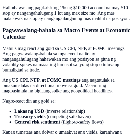
Halimbawa: ang pagri-risk ng 1% ng $10,000 account na may $10
stop ay nangangahulugang 1 lot ang max size mo. Ang mas
malalawak na stop ay nangangailangan ng mas maliliit na posisyon.
Pagwawalang-bahala sa Macro Events at Economic
Calendar
Mabilis mag-react ang gold sa US CPI, NFP, at FOMC meetings.
Ang pagwawalang-bahala sa mga event na ito ay
nangangahulugang hahawakan mo ang posisyon sa gitna ng
volatility spikes na maaaring lumusot sa iyong stop o tuluyang
bumaligtad sa trade.
Ang
US CPI, NFP, at FOMC meetings
ang nagtutulak sa
pinakamatalas na directional move sa gold. Maaari ring
magpasimula ng biglaang spike ang geopolitical headlines.
Nagre-react din ang gold sa:
Lakas ng USD
(inverse relationship)
Treasury yields
(competing safe haven)
General risk sentiment
(flight-to-safety flows)
Kapag tumataas ang dolyar o umaakyat ang yields, karaniwang