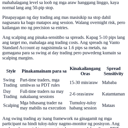
mahahalagang level sa loob ng mga araw hanggang linggo, kaya
normal lang ang 50-pip stop.
Pinapayagan ng day trading ang mas masisikip na stop dahil
nagsasara ka bago matapos ang session. Walang overnight risk, pero
kailangan mo ng precision sa entries.
Ang scalping ang pinaka-sensitibo sa spreads. Kapag 5-10 pips lang
ang target mo, mahalaga ang trading costs. Ang spreads ng Vanto
Standard Account ay nagsisimula sa 1.6 pips sa metals, na
gumagana para sa swing at day trading pero puwedeng kumain sa
scalping margins.
Kinakailangang
Spread
Style
Pinakamainam para sa
Oras
Sensitivity
Swing
Part-time traders, mga
15-30 min/araw
Mababa
Trading
umiiwas sa PDT rules
Day
Full-time traders na may
2-6 oras/araw
Katamtaman
Trading
nakalaang sessions
Mga bihasang trader na
Tumuloy-tuloy
Scalping
Mataas
may mabilis na execution
habang session
Ang swing trading ay isang framework na ginagamit ng mga
participant na hindi tuloy-tuloy nagmo-monitor ng posisyon. Ang