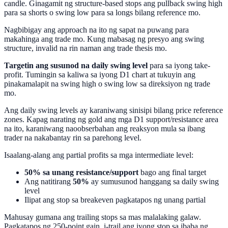
candle. Ginagamit ng structure-based stops ang pullback swing high
para sa shorts o swing low para sa longs bilang reference mo.
Nagbibigay ang approach na ito ng sapat na puwang para
makahinga ang trade mo. Kung mabasag ng presyo ang swing
structure, invalid na rin naman ang trade thesis mo.
Targetin ang susunod na daily swing level
para sa iyong take-
profit. Tumingin sa kaliwa sa iyong D1 chart at tukuyin ang
pinakamalapit na swing high o swing low sa direksiyon ng trade
mo.
Ang daily swing levels ay karaniwang sinisipi bilang price reference
zones. Kapag narating ng gold ang mga D1 support/resistance area
na ito, karaniwang naoobserbahan ang reaksyon mula sa ibang
trader na nakabantay rin sa parehong level.
Isaalang-alang ang partial profits sa mga intermediate level:
50% sa unang resistance/support
bago ang final target
Ang natitirang
50%
ay sumusunod hanggang sa daily swing
level
Ilipat ang stop sa breakeven pagkatapos ng unang partial
Mahusay gumana ang trailing stops sa mas malalaking galaw.
Pagkatapos ng 250-point gain, i-trail ang iyong stop sa ibaba ng