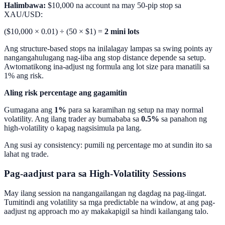
Halimbawa:
$10,000 na account na may 50-pip stop sa
XAU/USD:
($10,000 × 0.01) ÷ (50 × $1) =
2 mini lots
Ang structure-based stops na inilalagay lampas sa swing points ay
nangangahulugang nag-iiba ang stop distance depende sa setup.
Awtomatikong ina-adjust ng formula ang lot size para manatili sa
1% ang risk.
Aling risk percentage ang gagamitin
Gumagana ang
1%
para sa karamihan ng setup na may normal
volatility. Ang ilang trader ay bumababa sa
0.5%
sa panahon ng
high-volatility o kapag nagsisimula pa lang.
Ang susi ay consistency: pumili ng percentage mo at sundin ito sa
lahat ng trade.
Pag-aadjust para sa High-Volatility Sessions
May ilang session na nangangailangan ng dagdag na pag-iingat.
Tumitindi ang volatility sa mga predictable na window, at ang pag-
aadjust ng approach mo ay makakapigil sa hindi kailangang talo.