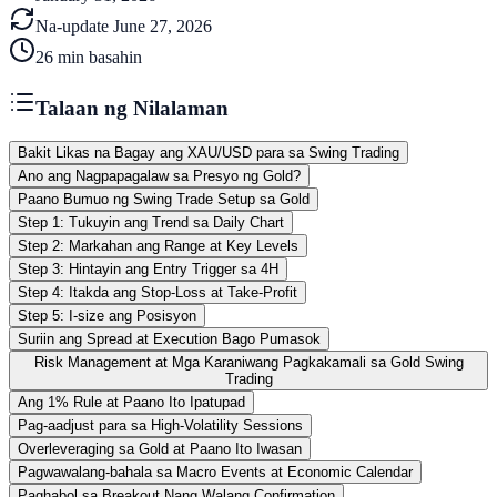
Na-update
June 27, 2026
26
min basahin
Talaan ng Nilalaman
Bakit Likas na Bagay ang XAU/USD para sa Swing Trading
Ano ang Nagpapagalaw sa Presyo ng Gold?
Paano Bumuo ng Swing Trade Setup sa Gold
Step 1: Tukuyin ang Trend sa Daily Chart
Step 2: Markahan ang Range at Key Levels
Step 3: Hintayin ang Entry Trigger sa 4H
Step 4: Itakda ang Stop-Loss at Take-Profit
Step 5: I-size ang Posisyon
Suriin ang Spread at Execution Bago Pumasok
Risk Management at Mga Karaniwang Pagkakamali sa Gold Swing
Trading
Ang 1% Rule at Paano Ito Ipatupad
Pag-aadjust para sa High-Volatility Sessions
Overleveraging sa Gold at Paano Ito Iwasan
Pagwawalang-bahala sa Macro Events at Economic Calendar
Paghabol sa Breakout Nang Walang Confirmation