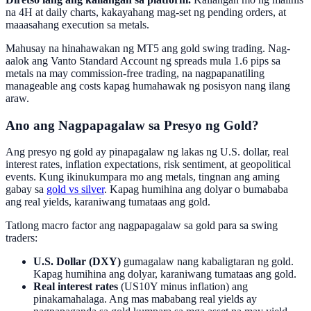
na 4H at daily charts, kakayahang mag-set ng pending orders, at
maaasahang execution sa metals.
Mahusay na hinahawakan ng MT5 ang gold swing trading. Nag-
aalok ang Vanto Standard Account ng spreads mula 1.6 pips sa
metals na may commission-free trading, na nagpapanatiling
manageable ang costs kapag humahawak ng posisyon nang ilang
araw.
Ano ang Nagpapagalaw sa Presyo ng Gold?
Ang presyo ng gold ay pinapagalaw ng lakas ng U.S. dollar, real
interest rates, inflation expectations, risk sentiment, at geopolitical
events. Kung ikinukumpara mo ang metals, tingnan ang aming
gabay sa
gold vs silver
. Kapag humihina ang dolyar o bumababa
ang real yields, karaniwang tumataas ang gold.
Tatlong macro factor ang nagpapagalaw sa gold para sa swing
traders:
U.S. Dollar (DXY)
gumagalaw nang kabaligtaran ng gold.
Kapag humihina ang dolyar, karaniwang tumataas ang gold.
Real interest rates
(US10Y minus inflation) ang
pinakamahalaga. Ang mas mababang real yields ay