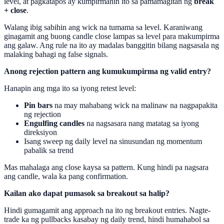
level, at pagkatapos ay kumpirmahin ito sa pamamagitan ng
break
+ close
.
Walang ibig sabihin ang wick na tumama sa level. Karaniwang
ginagamit ang buong candle close lampas sa level para makumpirma
ang galaw. Ang rule na ito ay madalas banggitin bilang nagsasala ng
malaking bahagi ng false signals.
Anong rejection pattern ang kumukumpirma ng valid entry?
Hanapin ang mga ito sa iyong retest level:
Pin bars
na may mahabang wick na malinaw na nagpapakita
ng rejection
Engulfing candles
na nagsasara nang matatag sa iyong
direksiyon
Isang sweep ng daily level na sinusundan ng momentum
pabalik sa trend
Mas mahalaga ang close kaysa sa pattern. Kung hindi pa nagsara
ang candle, wala ka pang confirmation.
Kailan ako dapat pumasok sa breakout sa halip?
Hindi gumagamit ang approach na ito ng breakout entries. Nagte-
trade ka ng pullbacks kasabay ng daily trend, hindi humahabol sa