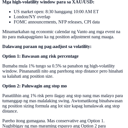
Mga high-volatility window para sa XAU/USD:
US market open: 8:30 hanggang 10:00 AM ET
London/NY overlap
FOMC announcements, NFP releases, CPI data
Minamarkahan ng economic calendar ng Vanto ang mga event na
ito para makapagplano ka ng position adjustment nang maaga.
Dalawang paraan ng pag-aadjust sa volatility:
Option 1: Bawasan ang risk percentage
Bumaba mula 1% tungo sa 0.5% sa panahon ng high-volatility
window. Pinananatili nito ang parehong stop distance pero hinahati
sa kalahati ang position size.
Option 2: Paluwagin ang stop mo
Panatilihin ang 1% risk pero ilagay ang stop nang mas malayo para
tumanggap ng mas malalaking swing. Awtomatikong binabawasan
ng position sizing formula ang lot size kapag lumalawak ang stop
distance.
Pareho itong gumagana. Mas conservative ang Option 1.
Nagbibigay ng mas maraming espasyo ang Option 2 para