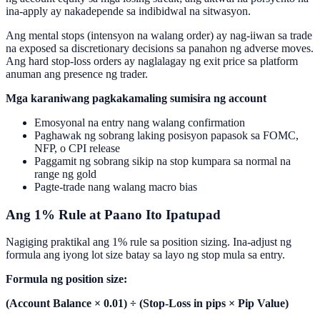
ina-apply ay nakadepende sa indibidwal na sitwasyon.
Ang mental stops (intensyon na walang order) ay nag-iiwan sa trade
na exposed sa discretionary decisions sa panahon ng adverse moves.
Ang hard stop-loss orders ay naglalagay ng exit price sa platform
anuman ang presence ng trader.
Mga karaniwang pagkakamaling sumisira ng account
Emosyonal na entry nang walang confirmation
Paghawak ng sobrang laking posisyon papasok sa FOMC,
NFP, o CPI release
Paggamit ng sobrang sikip na stop kumpara sa normal na
range ng gold
Pagte-trade nang walang macro bias
Ang 1% Rule at Paano Ito Ipatupad
Nagiging praktikal ang 1% rule sa position sizing. Ina-adjust ng
formula ang iyong lot size batay sa layo ng stop mula sa entry.
Formula ng position size:
(Account Balance × 0.01) ÷ (Stop-Loss in pips × Pip Value)