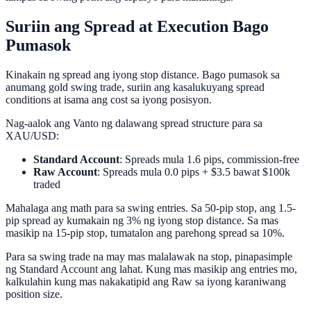
Suriin ang Spread at Execution Bago
Pumasok
Kinakain ng spread ang iyong stop distance. Bago pumasok sa
anumang gold swing trade, suriin ang kasalukuyang spread
conditions at isama ang cost sa iyong posisyon.
Nag-aalok ang Vanto ng dalawang spread structure para sa
XAU/USD:
Standard Account
: Spreads mula 1.6 pips, commission-free
Raw Account
: Spreads mula 0.0 pips + $3.5 bawat $100k
traded
Mahalaga ang math para sa swing entries. Sa 50-pip stop, ang 1.5-
pip spread ay kumakain ng 3% ng iyong stop distance. Sa mas
masikip na 15-pip stop, tumatalon ang parehong spread sa 10%.
Para sa swing trade na may mas malalawak na stop, pinapasimple
ng Standard Account ang lahat. Kung mas masikip ang entries mo,
kalkulahin kung mas nakakatipid ang Raw sa iyong karaniwang
position size.