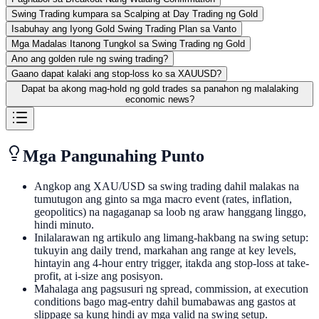
Swing Trading kumpara sa Scalping at Day Trading ng Gold
Isabuhay ang Iyong Gold Swing Trading Plan sa Vanto
Mga Madalas Itanong Tungkol sa Swing Trading ng Gold
Ano ang golden rule ng swing trading?
Gaano dapat kalaki ang stop-loss ko sa XAUUSD?
Dapat ba akong mag-hold ng gold trades sa panahon ng malalaking
economic news?
Mga Pangunahing Punto
Angkop ang XAU/USD sa swing trading dahil malakas na
tumutugon ang ginto sa mga macro event (rates, inflation,
geopolitics) na nagaganap sa loob ng araw hanggang linggo,
hindi minuto.
Inilalarawan ng artikulo ang limang-hakbang na swing setup:
tukuyin ang daily trend, markahan ang range at key levels,
hintayin ang 4-hour entry trigger, itakda ang stop-loss at take-
profit, at i-size ang posisyon.
Mahalaga ang pagsusuri ng spread, commission, at execution
conditions bago mag-entry dahil bumabawas ang gastos at
slippage sa kung hindi ay mga valid na swing setup.