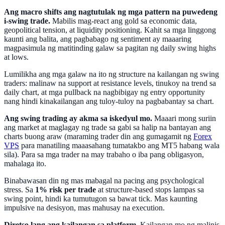
Ang macro shifts ang nagtutulak ng mga pattern na puwedeng
i-swing trade.
Mabilis mag-react ang gold sa economic data,
geopolitical tension, at liquidity positioning. Kahit sa mga linggong
kaunti ang balita, ang pagbabago ng sentiment ay maaaring
magpasimula ng matitinding galaw sa pagitan ng daily swing highs
at lows.
Lumilikha ang mga galaw na ito ng structure na kailangan ng swing
traders: malinaw na support at resistance levels, tinukoy na trend sa
daily chart, at mga pullback na nagbibigay ng entry opportunity
nang hindi kinakailangan ang tuloy-tuloy na pagbabantay sa chart.
Ang swing trading ay akma sa iskedyul mo.
Maaari mong suriin
ang market at maglagay ng trade sa gabi sa halip na bantayan ang
charts buong araw (maraming trader din ang gumagamit ng
Forex
VPS
para manatiling maaasahang tumatakbo ang MT5 habang wala
sila). Para sa mga trader na may trabaho o iba pang obligasyon,
mahalaga ito.
Binabawasan din ng mas mabagal na pacing ang psychological
stress. Sa
1% risk per trade
at structure-based stops lampas sa
swing point, hindi ka tumutugon sa bawat tick. Mas kaunting
impulsive na desisyon, mas mahusay na execution.
Diretso lang ang kailangan sa platform.
Kailangan mo ng malinis