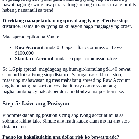
bawat bagong swing low para sa longs upang ma-lock in ang profits
habang nananatili sa trend.
Direktang naaapektuhan ng spread ang iyong effective stop
distance.
Isama ito sa iyong kalkulasyon bago maglagay ng order.
Mga spread option ng Vanto:
Raw Account
: mula 0.0 pips + $3.5 commission bawat
$100,000
Standard Account
: mula 1.6 pips, commission-free
Sa 1.6 pip spread, magdagdag ng humigit-kumulang $1.40 bawat
standard lot sa iyong stop distance. Sa mga masisikip na stop,
maaaring mabawasan ng mas mababang spread ng Raw Account
ang kabuuang transaction cost kahit may commission; ang
paghahambing ay nakadepende sa indibidwal na position size.
Step 5: I-size ang Posisyon
Pinoprotektahan ng position sizing ang iyong account mula sa
sobrang laking talo. Simple ang math kapag alam mo na ang stop
distance mo.
Paano ko kakalkulahin ang dollar risk ko bawat trade?