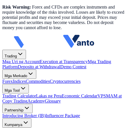
Risk Warning:
Forex and CFDs are complex instruments and
require knowledge of the risks involved. Losses are likely to exceed
potential profits and may exceed your initial deposit. Prices may
fluctuate and securities may become valueless. Do not deposit
money you cannot afford to lose.
Trading
Mga Uri ng Account
Execution at Transparency
Mga Trading
Platform
Deposito at Withdrawal
Demo Contest
Mga Merkado
Forex
Indices
Commodities
Cryptocurrencies
Mga Tool
Trading Calculator
Lakas ng Pera
Economic Calendar
VPS
MAM at
Copy Trading
Academy
Glossary
Partnership
Introducing Broker (IB)
Influencer Package
Kumpanya