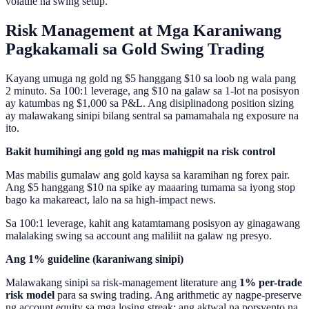
volatile na swing setup.
Risk Management at Mga Karaniwang
Pagkakamali sa Gold Swing Trading
Kayang umuga ng gold ng $5 hanggang $10 sa loob ng wala pang
2 minuto. Sa 100:1 leverage, ang $10 na galaw sa 1-lot na posisyon
ay katumbas ng $1,000 sa P&L. Ang disiplinadong position sizing
ay malawakang sinipi bilang sentral sa pamamahala ng exposure na
ito.
Bakit humihingi ang gold ng mas mahigpit na risk control
Mas mabilis gumalaw ang gold kaysa sa karamihan ng forex pair.
Ang $5 hanggang $10 na spike ay maaaring tumama sa iyong stop
bago ka makareact, lalo na sa high-impact news.
Sa 100:1 leverage, kahit ang katamtamang posisyon ay ginagawang
malalaking swing sa account ang maliliit na galaw ng presyo.
Ang 1% guideline (karaniwang sinipi)
Malawakang sinipi sa risk-management literature ang
1% per-trade
risk model
para sa swing trading. Ang arithmetic ay nagpe-preserve
ng account equity sa mga losing streak; ang aktwal na porsyento na