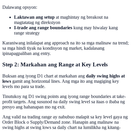
Dalawang opsyon:
Laktawan ang setup
at maghintay ng breakout na
magtatatag ng direksiyon
I-trade ang range boundaries
kung may hiwalay kang
range strategy
Karaniwang inilalapat ang approach na ito sa mga malinaw na trend;
sa mga hindi tiyak na kondisyon ng market, kadalasang
ipinapagpaliban ang entry.
Step 2: Markahan ang Range at Key Levels
Buksan ang iyong D1 chart at markahan ang
daily swing highs at
lows
gamit ang horizontal lines. Ang mga ito ang magiging key
levels mo para sa trade.
Tinutukoy ng D1 swing points ang iyong range boundaries at take-
profit targets. Ang susunod na daily swing level sa itaas o ibaba ng
presyo ang hahanapan mo ng exit.
Ang valid na trading range ay nabubuo malapit sa key level gaya ng
Order Block o Supply/Demand zone. Hanapin ang malinaw na
swing highs at swing lows sa daily chart na lumilikha ng kitang-