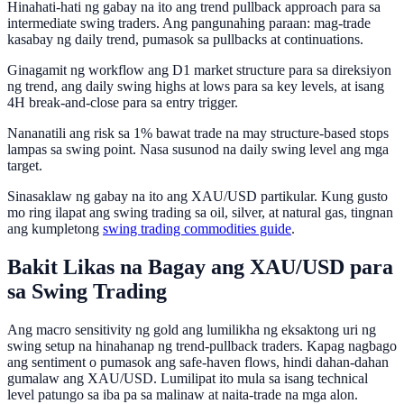
Hinahati-hati ng gabay na ito ang trend pullback approach para sa
intermediate swing traders. Ang pangunahing paraan: mag-trade
kasabay ng daily trend, pumasok sa pullbacks at continuations.
Ginagamit ng workflow ang D1 market structure para sa direksiyon
ng trend, ang daily swing highs at lows para sa key levels, at isang
4H break-and-close para sa entry trigger.
Nananatili ang risk sa 1% bawat trade na may structure-based stops
lampas sa swing point. Nasa susunod na daily swing level ang mga
target.
Sinasaklaw ng gabay na ito ang XAU/USD partikular. Kung gusto
mo ring ilapat ang swing trading sa oil, silver, at natural gas, tingnan
ang kumpletong
swing trading commodities guide
.
Bakit Likas na Bagay ang XAU/USD para
sa Swing Trading
Ang macro sensitivity ng gold ang lumilikha ng eksaktong uri ng
swing setup na hinahanap ng trend-pullback traders. Kapag nagbago
ang sentiment o pumasok ang safe-haven flows, hindi dahan-dahan
gumalaw ang XAU/USD. Lumilipat ito mula sa isang technical
level patungo sa iba pa sa malinaw at naita-trade na mga alon.