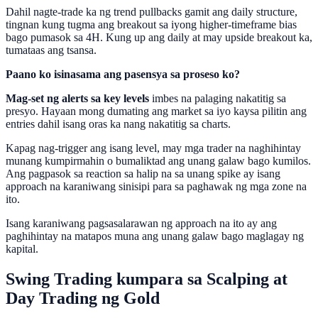
Dahil nagte-trade ka ng trend pullbacks gamit ang daily structure,
tingnan kung tugma ang breakout sa iyong higher-timeframe bias
bago pumasok sa 4H. Kung up ang daily at may upside breakout ka,
tumataas ang tsansa.
Paano ko isinasama ang pasensya sa proseso ko?
Mag-set ng alerts sa key levels
imbes na palaging nakatitig sa
presyo. Hayaan mong dumating ang market sa iyo kaysa pilitin ang
entries dahil isang oras ka nang nakatitig sa charts.
Kapag nag-trigger ang isang level, may mga trader na naghihintay
munang kumpirmahin o bumaliktad ang unang galaw bago kumilos.
Ang pagpasok sa reaction sa halip na sa unang spike ay isang
approach na karaniwang sinisipi para sa paghawak ng mga zone na
ito.
Isang karaniwang pagsasalarawan ng approach na ito ay ang
paghihintay na matapos muna ang unang galaw bago maglagay ng
kapital.
Swing Trading kumpara sa Scalping at
Day Trading ng Gold