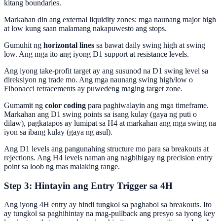
kitang boundaries.
Markahan din ang external liquidity zones: mga naunang major high
at low kung saan malamang nakapuwesto ang stops.
Gumuhit ng
horizontal lines
sa bawat daily swing high at swing
low. Ang mga ito ang iyong D1 support at resistance levels.
Ang iyong take-profit target ay ang susunod na D1 swing level sa
direksiyon ng trade mo. Ang mga naunang swing high/low o
Fibonacci retracements ay puwedeng maging target zone.
Gumamit ng
color coding
para paghiwalayin ang mga timeframe.
Markahan ang D1 swing points sa isang kulay (gaya ng puti o
dilaw), pagkatapos ay lumipat sa H4 at markahan ang mga swing na
iyon sa ibang kulay (gaya ng asul).
Ang D1 levels ang pangunahing structure mo para sa breakouts at
rejections. Ang H4 levels naman ang nagbibigay ng precision entry
point sa loob ng mas malaking range.
Step 3: Hintayin ang Entry Trigger sa 4H
Ang iyong 4H entry ay hindi tungkol sa paghabol sa breakouts. Ito
ay tungkol sa paghihintay na mag-pullback ang presyo sa iyong key