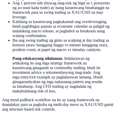
Ang 1 percent rule (huwag mag-risk ng higit sa 1 porsyento
ng account kada trade) ay isang karaniwang binabanggit na
framework para sa swing trading sa XAU/USD na may
leverage.
Kabilang sa karaniwang pagkakamali ang overleveraging,
hindi pagbibigay-pansin sa economic calendar sa paligid ng
malalaking macro release, at paghabol sa breakouts nang
walang confirmation.
Iba ang swing trading ng ginto sa scalping at day trading sa
horizon (araw hanggang linggo vs minuto hanggang oras),
position count, at papel ng macro vs intraday catalysts.
Pang-edukasyong nilalaman.
Inilalarawan ng
artikulong ito ang mga strategy framework na
karaniwang ginagamit sa commodity trading; hindi ito
investment advice o rekomendasyong mag-trade. Ang
mga entry/exit example ay paglalarawan lamang. Hindi
ginagarantiyahan ng mga nakaraang pattern ang resulta
sa hinaharap. Ang CFD trading ay nagdadala ng
makabuluhang risk of loss.
Ang trend-pullback workflow na ito ay isang framework na
tinatalakay para sa pagkuha ng multi-day move sa XAU/USD gamit
ang structure-based risk controls.