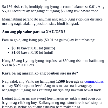
Sa
1% risk rule
, imultiply ang iyong account balance sa 0.01. Ang
$5,000 account ay nangangahulugang $50 ang risk bawat trade.
Mananatiling pareho ito anuman ang setup. Ang stop-loss distance
mo ang nagtatakda ng position size, hindi baligtad.
Ano ang pip value para sa XAU/USD?
Para sa gold, ang isang pip ($0.01 na galaw) ay katumbas ng:
$0.10
bawat 0.01 lot (micro)
$1.00
bawat 0.10 lot (mini)
Kung $5 ang layo ng iyong stop-loss at $50 ang risk mo: hatiin ang
$50 sa $5 = 0.10 lots.
Kaya ba ng margin ko ang position size na ito?
Nag-aalok ang Vanto ng hanggang
1:500 leverage
sa
commodities
na may 50% stop-out level. Ang mas mataas na leverage ay
nangangahulugang mas kaunting margin ang nakatali bawat trade.
Laging tingnan na ang iyong free margin ay saklaw ang posisyon
bago mag-click ng buy. Kailangan ng mga structure-based stop na
lampas sa swing point ang espasyo para makahinga.