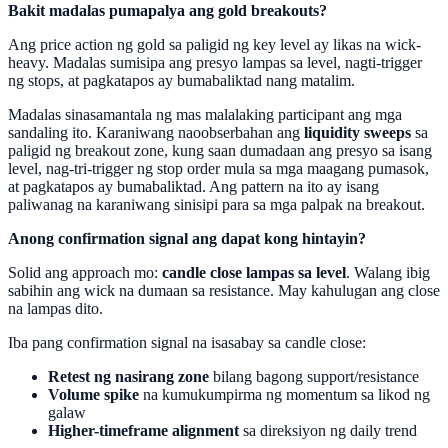
Bakit madalas pumapalya ang gold breakouts?
Ang price action ng gold sa paligid ng key level ay likas na wick-
heavy. Madalas sumisipa ang presyo lampas sa level, nagti-trigger
ng stops, at pagkatapos ay bumabaliktad nang matalim.
Madalas sinasamantala ng mas malalaking participant ang mga
sandaling ito. Karaniwang naoobserbahan ang
liquidity sweeps
sa
paligid ng breakout zone, kung saan dumadaan ang presyo sa isang
level, nag-tri-trigger ng stop order mula sa mga maagang pumasok,
at pagkatapos ay bumabaliktad. Ang pattern na ito ay isang
paliwanag na karaniwang sinisipi para sa mga palpak na breakout.
Anong confirmation signal ang dapat kong hintayin?
Solid ang approach mo:
candle close lampas sa level
. Walang ibig
sabihin ang wick na dumaan sa resistance. May kahulugan ang close
na lampas dito.
Iba pang confirmation signal na isasabay sa candle close:
Retest ng nasirang zone
bilang bagong support/resistance
Volume spike
na kumukumpirma ng momentum sa likod ng
galaw
Higher-timeframe alignment
sa direksiyon ng daily trend