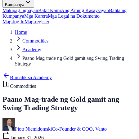
Kumpanya
Makipag-ugnayan
Bakit Kami
Ang Aming Kasaysayan
Balita ng
Kumpanya
Mga Karera
Mga Legal na Dokumento
Mag-log In
Mag-register
Home
Commodities
Academy
Paano Mag-trade ng Gold gamit ang Swing Trading
Strategy
Bumalik sa Academy
Commodities
Paano Mag-trade ng Gold gamit ang
Swing Trading Strategy
Piotr Niemidomski
Co-Founder & COO, Vanto
January 31, 2026