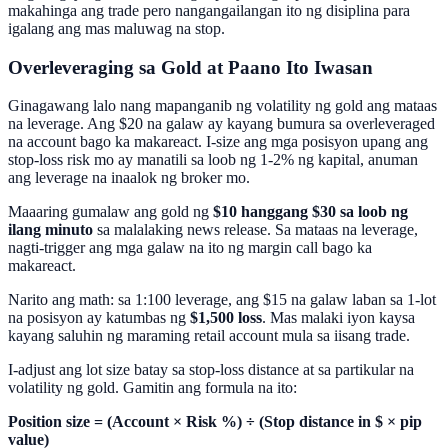
makahinga ang trade pero nangangailangan ito ng disiplina para
igalang ang mas maluwag na stop.
Overleveraging sa Gold at Paano Ito Iwasan
Ginagawang lalo nang mapanganib ng volatility ng gold ang mataas
na leverage. Ang $20 na galaw ay kayang bumura sa overleveraged
na account bago ka makareact. I-size ang mga posisyon upang ang
stop-loss risk mo ay manatili sa loob ng 1-2% ng kapital, anuman
ang leverage na inaalok ng broker mo.
Maaaring gumalaw ang gold ng
$10 hanggang $30 sa loob ng
ilang minuto
sa malalaking news release. Sa mataas na leverage,
nagti-trigger ang mga galaw na ito ng margin call bago ka
makareact.
Narito ang math: sa 1:100 leverage, ang $15 na galaw laban sa 1-lot
na posisyon ay katumbas ng
$1,500 loss
. Mas malaki iyon kaysa
kayang saluhin ng maraming retail account mula sa iisang trade.
I-adjust ang lot size batay sa stop-loss distance at sa partikular na
volatility ng gold. Gamitin ang formula na ito:
Position size = (Account × Risk %) ÷ (Stop distance in $ × pip
value)