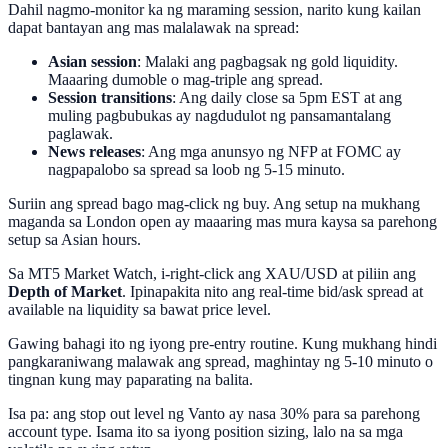
Dahil nagmo-monitor ka ng maraming session, narito kung kailan
dapat bantayan ang mas malalawak na spread:
Asian session
: Malaki ang pagbagsak ng gold liquidity.
Maaaring dumoble o mag-triple ang spread.
Session transitions
: Ang daily close sa 5pm EST at ang
muling pagbubukas ay nagdudulot ng pansamantalang
paglawak.
News releases
: Ang mga anunsyo ng NFP at FOMC ay
nagpapalobo sa spread sa loob ng 5-15 minuto.
Suriin ang spread bago mag-click ng buy. Ang setup na mukhang
maganda sa London open ay maaaring mas mura kaysa sa parehong
setup sa Asian hours.
Sa MT5 Market Watch, i-right-click ang XAU/USD at piliin ang
Depth of Market
. Ipinapakita nito ang real-time bid/ask spread at
available na liquidity sa bawat price level.
Gawing bahagi ito ng iyong pre-entry routine. Kung mukhang hindi
pangkaraniwang malawak ang spread, maghintay ng 5-10 minuto o
tingnan kung may paparating na balita.
Isa pa: ang stop out level ng Vanto ay nasa 30% para sa parehong
account type. Isama ito sa iyong position sizing, lalo na sa mga