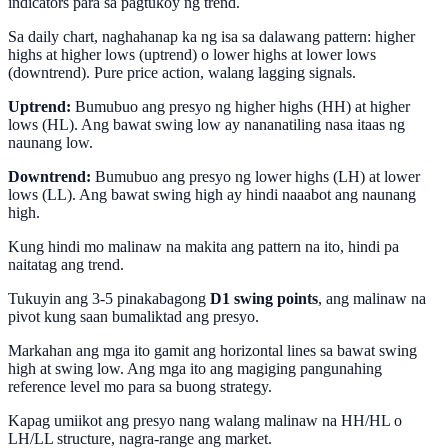
indicators para sa pagtukoy ng trend.
Sa daily chart, naghahanap ka ng isa sa dalawang pattern: higher
highs at higher lows (uptrend) o lower highs at lower lows
(downtrend). Pure price action, walang lagging signals.
Uptrend:
Bumubuo ang presyo ng higher highs (HH) at higher
lows (HL). Ang bawat swing low ay nananatiling nasa itaas ng
naunang low.
Downtrend:
Bumubuo ang presyo ng lower highs (LH) at lower
lows (LL). Ang bawat swing high ay hindi naaabot ang naunang
high.
Kung hindi mo malinaw na makita ang pattern na ito, hindi pa
naitatag ang trend.
Tukuyin ang 3-5 pinakabagong
D1 swing points
, ang malinaw na
pivot kung saan bumaliktad ang presyo.
Markahan ang mga ito gamit ang horizontal lines sa bawat swing
high at swing low. Ang mga ito ang magiging pangunahing
reference level mo para sa buong strategy.
Kapag umiikot ang presyo nang walang malinaw na HH/HL o
LH/LL structure, nagra-range ang market.