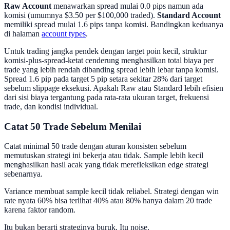
Raw Account
menawarkan spread mulai 0.0 pips namun ada
komisi (umumnya $3.50 per $100,000 traded).
Standard Account
memiliki spread mulai 1.6 pips tanpa komisi. Bandingkan keduanya
di halaman
account types
.
Untuk trading jangka pendek dengan target poin kecil, struktur
komisi-plus-spread-ketat cenderung menghasilkan total biaya per
trade yang lebih rendah dibanding spread lebih lebar tanpa komisi.
Spread 1.6 pip pada target 5 pip setara sekitar 28% dari target
sebelum slippage eksekusi. Apakah Raw atau Standard lebih efisien
dari sisi biaya tergantung pada rata-rata ukuran target, frekuensi
trade, dan kondisi individual.
Catat 50 Trade Sebelum Menilai
Catat minimal 50 trade dengan aturan konsisten sebelum
memutuskan strategi ini bekerja atau tidak. Sample lebih kecil
menghasilkan hasil acak yang tidak merefleksikan edge strategi
sebenarnya.
Variance membuat sample kecil tidak reliabel. Strategi dengan win
rate nyata 60% bisa terlihat 40% atau 80% hanya dalam 20 trade
karena faktor random.
Itu bukan berarti strateginya buruk. Itu noise.