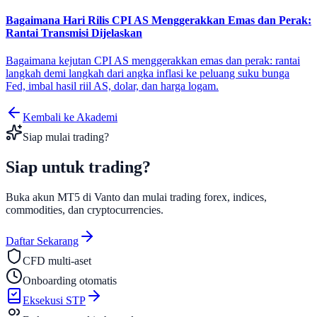
Bagaimana Hari Rilis CPI AS Menggerakkan Emas dan Perak:
Rantai Transmisi Dijelaskan
Bagaimana kejutan CPI AS menggerakkan emas dan perak: rantai
langkah demi langkah dari angka inflasi ke peluang suku bunga
Fed, imbal hasil riil AS, dolar, dan harga logam.
Kembali ke Akademi
Siap mulai trading?
Siap untuk
trading?
Buka akun MT5 di Vanto dan mulai trading forex, indices,
commodities, dan cryptocurrencies.
Daftar Sekarang
CFD multi-aset
Onboarding otomatis
Eksekusi STP