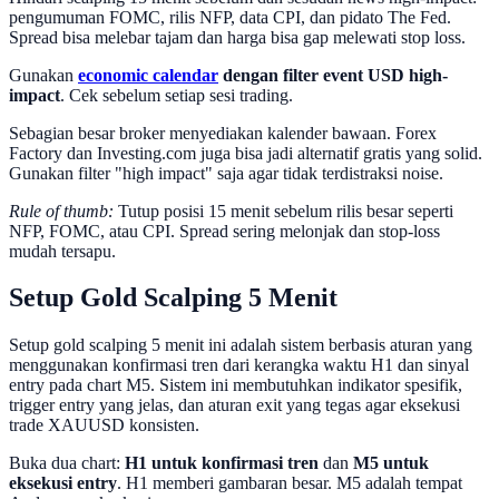
pengumuman FOMC, rilis NFP, data CPI, dan pidato The Fed.
Spread bisa melebar tajam dan harga bisa gap melewati stop loss.
Gunakan
economic calendar
dengan filter event USD high-
impact
. Cek sebelum setiap sesi trading.
Sebagian besar broker menyediakan kalender bawaan. Forex
Factory dan Investing.com juga bisa jadi alternatif gratis yang solid.
Gunakan filter "high impact" saja agar tidak terdistraksi noise.
Rule of thumb:
Tutup posisi 15 menit sebelum rilis besar seperti
NFP, FOMC, atau CPI. Spread sering melonjak dan stop-loss
mudah tersapu.
Setup Gold Scalping 5 Menit
Setup gold scalping 5 menit ini adalah sistem berbasis aturan yang
menggunakan konfirmasi tren dari kerangka waktu H1 dan sinyal
entry pada chart M5. Sistem ini membutuhkan indikator spesifik,
trigger entry yang jelas, dan aturan exit yang tegas agar eksekusi
trade XAUUSD konsisten.
Buka dua chart:
H1 untuk konfirmasi tren
dan
M5 untuk
eksekusi entry
. H1 memberi gambaran besar. M5 adalah tempat