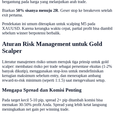
bergantung pada harga yang melanjutkan arah trade.
Biarkan
50% sisanya menuju 2R
. Geser stop ke breakeven setelah
exit pertama.
Pendekatan ini umum diterapkan untuk scalping M5 pada
XAUUSD. Karena kerangka waktu cepat, partial profit bisa diambil
sebelum winner berpotensi berbalik.
Aturan Risk Management untuk Gold
Scalper
Literatur manajemen risiko umum merujuk tiga prinsip untuk gold
scalper: membatasi risiko per trade sebagai persentase ekuitas (1-2%
banyak dikutip), menggunakan stop-loss untuk mendefinisikan
kerugian maksimum sebelum entry, dan menerapkan ambang
reward-to-risk minimum (seperti 1:1.5) saat mengevaluasi setup.
Mengapa Spread dan Komisi Penting
Pada target kecil 5-10 pip, spread 2+ pip ditambah komisi bisa
memakan 30-50% profit Anda. Spread yang lebih ketat langsung
meningkatkan net gain per winning trade.