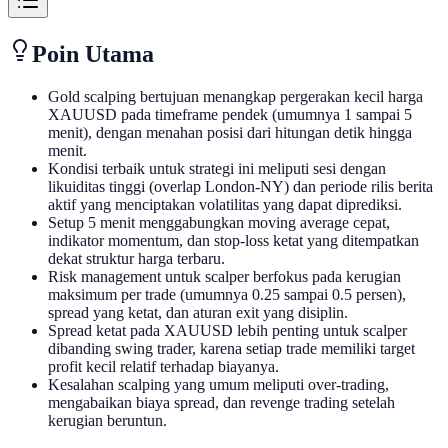
Poin Utama
Gold scalping bertujuan menangkap pergerakan kecil harga
XAUUSD pada timeframe pendek (umumnya 1 sampai 5
menit), dengan menahan posisi dari hitungan detik hingga
menit.
Kondisi terbaik untuk strategi ini meliputi sesi dengan
likuiditas tinggi (overlap London-NY) dan periode rilis berita
aktif yang menciptakan volatilitas yang dapat diprediksi.
Setup 5 menit menggabungkan moving average cepat,
indikator momentum, dan stop-loss ketat yang ditempatkan
dekat struktur harga terbaru.
Risk management untuk scalper berfokus pada kerugian
maksimum per trade (umumnya 0.25 sampai 0.5 persen),
spread yang ketat, dan aturan exit yang disiplin.
Spread ketat pada XAUUSD lebih penting untuk scalper
dibanding swing trader, karena setiap trade memiliki target
profit kecil relatif terhadap biayanya.
Kesalahan scalping yang umum meliputi over-trading,
mengabaikan biaya spread, dan revenge trading setelah
kerugian beruntun.