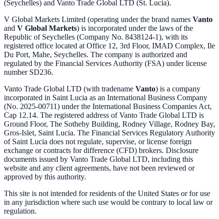
(Seychelles) and Vanto Trade Global LTD (St. Lucia).
V Global Markets Limited (operating under the brand names
Vanto
and
V Global Markets
) is incorporated under the laws of the
Republic of Seychelles (Company No. 8438124-1), with its
registered office located at Office 12, 3rd Floor, IMAD Complex, Ile
Du Port, Mahe, Seychelles. The company is authorized and
regulated by the Financial Services Authority (FSA) under license
number SD236.
Vanto Trade Global LTD (with tradename
Vanto
) is a company
incorporated in Saint Lucia as an International Business Company
(No. 2025-00711) under the International Business Companies Act,
Cap 12.14. The registered address of Vanto Trade Global LTD is
Ground Floor, The Sotheby Building, Rodney Village, Rodney Bay,
Gros-Islet, Saint Lucia. The Financial Services Regulatory Authority
of Saint Lucia does not regulate, supervise, or license foreign
exchange or contracts for difference (CFD) brokers. Disclosure
documents issued by Vanto Trade Global LTD, including this
website and any client agreements, have not been reviewed or
approved by this authority.
This site is not intended for residents of the United States or for use
in any jurisdiction where such use would be contrary to local law or
regulation.