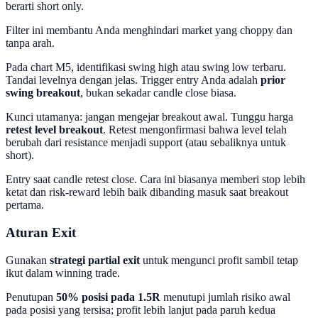
berarti short only.
Filter ini membantu Anda menghindari market yang choppy dan
tanpa arah.
Pada chart M5, identifikasi swing high atau swing low terbaru.
Tandai levelnya dengan jelas. Trigger entry Anda adalah
prior
swing breakout
, bukan sekadar candle close biasa.
Kunci utamanya: jangan mengejar breakout awal. Tunggu harga
retest level breakout
. Retest mengonfirmasi bahwa level telah
berubah dari resistance menjadi support (atau sebaliknya untuk
short).
Entry saat candle retest close. Cara ini biasanya memberi stop lebih
ketat dan risk-reward lebih baik dibanding masuk saat breakout
pertama.
Aturan Exit
Gunakan
strategi partial exit
untuk mengunci profit sambil tetap
ikut dalam winning trade.
Penutupan
50% posisi pada 1.5R
menutupi jumlah risiko awal
pada posisi yang tersisa; profit lebih lanjut pada paruh kedua