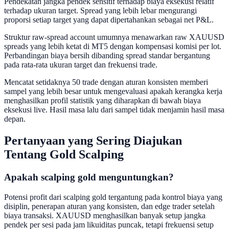
Pendekatan jangka pendek sensitif terhadap biaya eksekusi relatif
terhadap ukuran target. Spread yang lebih lebar mengurangi
proporsi setiap target yang dapat dipertahankan sebagai net P&L.
Struktur raw-spread account umumnya menawarkan raw XAUUSD
spreads yang lebih ketat di MT5 dengan kompensasi komisi per lot.
Perbandingan biaya bersih dibanding spread standar bergantung
pada rata-rata ukuran target dan frekuensi trade.
Mencatat setidaknya 50 trade dengan aturan konsisten memberi
sampel yang lebih besar untuk mengevaluasi apakah kerangka kerja
menghasilkan profil statistik yang diharapkan di bawah biaya
eksekusi live. Hasil masa lalu dari sampel tidak menjamin hasil masa
depan.
Pertanyaan yang Sering Diajukan
Tentang Gold Scalping
Apakah scalping gold menguntungkan?
Potensi profit dari scalping gold tergantung pada kontrol biaya yang
disiplin, penerapan aturan yang konsisten, dan edge trader setelah
biaya transaksi. XAUUSD menghasilkan banyak setup jangka
pendek per sesi pada jam likuiditas puncak, tetapi frekuensi setup