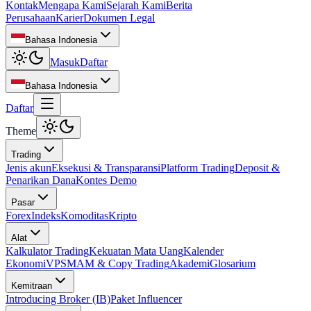
Kontak
Mengapa Kami
Sejarah Kami
Berita
Perusahaan
Karier
Dokumen Legal
Bahasa Indonesia
Masuk
Daftar
Bahasa Indonesia
Daftar
Theme
Trading
Jenis akun
Eksekusi & Transparansi
Platform Trading
Deposit &
Penarikan Dana
Kontes Demo
Pasar
Forex
Indeks
Komoditas
Kripto
Alat
Kalkulator Trading
Kekuatan Mata Uang
Kalender
Ekonomi
VPS
MAM & Copy Trading
Akademi
Glosarium
Kemitraan
Introducing Broker (IB)
Paket Influencer