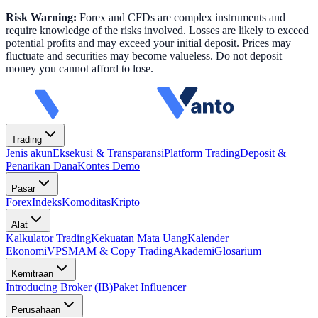
Risk Warning:
Forex and CFDs are complex instruments and
require knowledge of the risks involved. Losses are likely to exceed
potential profits and may exceed your initial deposit. Prices may
fluctuate and securities may become valueless. Do not deposit
money you cannot afford to lose.
Trading
Jenis akun
Eksekusi & Transparansi
Platform Trading
Deposit &
Penarikan Dana
Kontes Demo
Pasar
Forex
Indeks
Komoditas
Kripto
Alat
Kalkulator Trading
Kekuatan Mata Uang
Kalender
Ekonomi
VPS
MAM & Copy Trading
Akademi
Glosarium
Kemitraan
Introducing Broker (IB)
Paket Influencer
Perusahaan