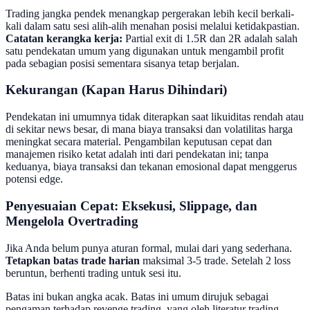
Trading jangka pendek menangkap pergerakan lebih kecil berkali-
kali dalam satu sesi alih-alih menahan posisi melalui ketidakpastian.
Catatan kerangka kerja:
Partial exit di 1.5R dan 2R adalah salah
satu pendekatan umum yang digunakan untuk mengambil profit
pada sebagian posisi sementara sisanya tetap berjalan.
Kekurangan (Kapan Harus Dihindari)
Pendekatan ini umumnya tidak diterapkan saat likuiditas rendah atau
di sekitar news besar, di mana biaya transaksi dan volatilitas harga
meningkat secara material. Pengambilan keputusan cepat dan
manajemen risiko ketat adalah inti dari pendekatan ini; tanpa
keduanya, biaya transaksi dan tekanan emosional dapat menggerus
potensi edge.
Penyesuaian Cepat: Eksekusi, Slippage, dan
Mengelola Overtrading
Jika Anda belum punya aturan formal, mulai dari yang sederhana.
Tetapkan batas trade harian
maksimal 3-5 trade. Setelah 2 loss
beruntun, berhenti trading untuk sesi itu.
Batas ini bukan angka acak. Batas ini umum dirujuk sebagai
pengaman terhadap revenge trading, yang oleh literatur trading