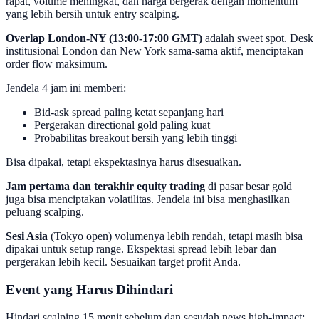
rapat, volume meningkat, dan harga bergerak dengan momentum
yang lebih bersih untuk entry scalping.
Overlap London-NY (13:00-17:00 GMT)
adalah sweet spot. Desk
institusional London dan New York sama-sama aktif, menciptakan
order flow maksimum.
Jendela 4 jam ini memberi:
Bid-ask spread paling ketat sepanjang hari
Pergerakan directional gold paling kuat
Probabilitas breakout bersih yang lebih tinggi
Bisa dipakai, tetapi ekspektasinya harus disesuaikan.
Jam pertama dan terakhir equity trading
di pasar besar gold
juga bisa menciptakan volatilitas. Jendela ini bisa menghasilkan
peluang scalping.
Sesi Asia
(Tokyo open) volumenya lebih rendah, tetapi masih bisa
dipakai untuk setup range. Ekspektasi spread lebih lebar dan
pergerakan lebih kecil. Sesuaikan target profit Anda.
Event yang Harus Dihindari
Hindari scalping 15 menit sebelum dan sesudah news high-impact: