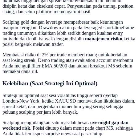
likuiditas tinggi dengan spread ketat. Pendekatan ini menuntut
disiplin ketat dan eksekusi cepat. Penyesuaian pada timing, position
sizing, dan setup platform memengaruhi hasil.
Scalping gold dengan leverage memperbesar baik keuntungan
maupun kerugian. Drawdown akun pada leveraged short-timeframe
trading umumnya dikaitkan lebih sedikit dengan kualitas entry
individu dan lebih banyak dengan disiplin
manajemen risiko
ketika
posisi bergerak melawan trader.
Membatasi risiko di 2% per trade memberi ruang untuk bertahan
saat losing streak. Demo trading atau evaluation account membantu
Anda menguji filter EMA 50/200 dan aturan breakout M5 sebelum
memakai dana riil.
Kelebihan (Saat Strategi Ini Optimal)
Strategi ini optimal saat sesi volatilitas tinggi seperti overlap
London-New York, ketika XAUUSD menawarkan likuiditas dalam,
spread ketat, dan pergerakan momentum yang sering sehingga
peluang scalping per jam lebih banyak.
Scalping menghilangkan satu masalah besar:
overnight gap dan
weekend risk
. Posisi ditutup dalam menit pada chart M5, sehingga
Anda tidak terekspos surprise news saat pasar tutup.