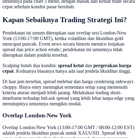
umumnya pada chart 5 menit, dengan masuk dan keluar trade secara
cepat sebelum kondisi pasar berubah.
Kapan Sebaiknya Trading Strategi Ini?
Pendekatan ini umum diterapkan saat overlap sesi London-New
York (13:00-17:00 GMT), ketika volatilitas dan likuiditas gold
mencapai puncak. Event news secara historis memicu lonjakan
spread dan price action erratic; pendekatan ini umumnya tidak
diterapkan dalam jendela tersebut.
Scalping butuh dua kondisi:
spread ketat
dan
pergerakan harga
cepat
. Keduanya biasanya hanya ada saat jendela likuiditas tinggi.
Di luar jam tersebut, spread melebar dan harga cenderung sideways
choppy. Biaya entry meningkat sementara setup yang memenuhi
kriteria aturan menjadi lebih jarang. Melakukan trading short-
timeframe terhadap bid-ask spread yang lebih lebar tanpa edge yang
menutupinya umumnya mengikis modal.
Overlap London-New York
Overlap London-New York (13:00-17:00 GMT / 08:00-12:00 EST)
adalah jendela likuiditas puncak untuk XAUUSD. Spread lebih