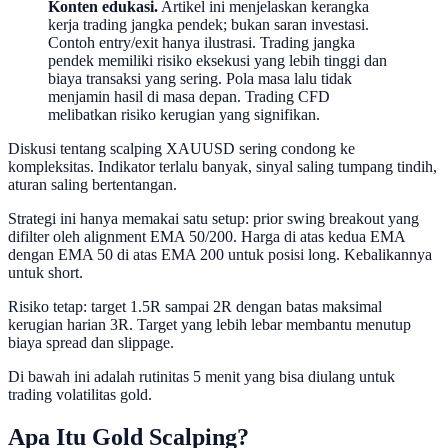
Konten edukasi.
Artikel ini menjelaskan kerangka
kerja trading jangka pendek; bukan saran investasi.
Contoh entry/exit hanya ilustrasi. Trading jangka
pendek memiliki risiko eksekusi yang lebih tinggi dan
biaya transaksi yang sering. Pola masa lalu tidak
menjamin hasil di masa depan. Trading CFD
melibatkan risiko kerugian yang signifikan.
Diskusi tentang scalping XAUUSD sering condong ke
kompleksitas. Indikator terlalu banyak, sinyal saling tumpang tindih,
aturan saling bertentangan.
Strategi ini hanya memakai satu setup: prior swing breakout yang
difilter oleh alignment EMA 50/200. Harga di atas kedua EMA
dengan EMA 50 di atas EMA 200 untuk posisi long. Kebalikannya
untuk short.
Risiko tetap: target 1.5R sampai 2R dengan batas maksimal
kerugian harian 3R. Target yang lebih lebar membantu menutup
biaya spread dan slippage.
Di bawah ini adalah rutinitas 5 menit yang bisa diulang untuk
trading volatilitas gold.
Apa Itu Gold Scalping?