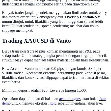
diidentifikasi sebagai kontributor sering pada drawdown akun.
Banyak trader jangka pendek menggunakan limit order untuk entry
dan market order untuk emergency exit.
Overlap London-NY
umum dirujuk untuk likuiditas yang lebih tinggi dan spread lebih
ketat. Di luar jendela ini, spread cenderung melebar dan risiko
slippage meningkat.
Trading XAUUSD di Vanto
Biaya transaksi (spread plus komisi) mengurangi net P&L pada
setiap trade. Untuk strategi jangka pendek dengan target poin kecil,
struktur biaya dapat menjadi faktor material dalam hasil keseluruhan.
Raw Account Vanto mulai dari 0.0 pips dengan komisi $3.5 per
$100K traded. Kecepatan eksekusi bergantung pada kondisi pasar,
likuiditas, dan konektivitas; slippage dapat terjadi, terutama di sekitar
event berita.
Minimum deposit adalah $25. Leverage hingga 1:500.
Opsi akun dapat ditinjau di halaman
account types
, atau buka
akun
demo
untuk menguji eksekusi
gold
sebelum mendanai akun live.