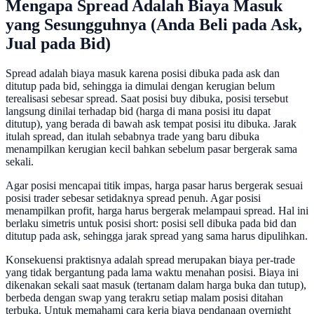
Mengapa Spread Adalah Biaya Masuk
yang Sesungguhnya (Anda Beli pada Ask,
Jual pada Bid)
Spread adalah biaya masuk karena posisi dibuka pada ask dan
ditutup pada bid, sehingga ia dimulai dengan kerugian belum
terealisasi sebesar spread. Saat posisi buy dibuka, posisi tersebut
langsung dinilai terhadap bid (harga di mana posisi itu dapat
ditutup), yang berada di bawah ask tempat posisi itu dibuka. Jarak
itulah spread, dan itulah sebabnya trade yang baru dibuka
menampilkan kerugian kecil bahkan sebelum pasar bergerak sama
sekali.
Agar posisi mencapai titik impas, harga pasar harus bergerak sesuai
posisi trader sebesar setidaknya spread penuh. Agar posisi
menampilkan profit, harga harus bergerak melampaui spread. Hal ini
berlaku simetris untuk posisi short: posisi sell dibuka pada bid dan
ditutup pada ask, sehingga jarak spread yang sama harus dipulihkan.
Konsekuensi praktisnya adalah spread merupakan biaya per-trade
yang tidak bergantung pada lama waktu menahan posisi. Biaya ini
dikenakan sekali saat masuk (tertanam dalam harga buka dan tutup),
berbeda dengan swap yang terakru setiap malam posisi ditahan
terbuka. Untuk memahami cara kerja biaya pendanaan overnight