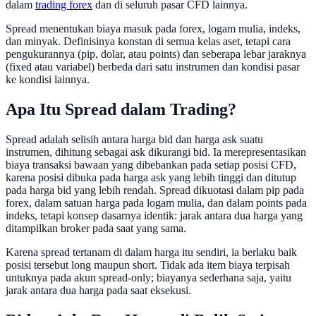
dalam
trading forex
dan di seluruh pasar CFD lainnya.
Spread menentukan biaya masuk pada forex, logam mulia, indeks,
dan minyak. Definisinya konstan di semua kelas aset, tetapi cara
pengukurannya (pip, dolar, atau points) dan seberapa lebar jaraknya
(fixed atau variabel) berbeda dari satu instrumen dan kondisi pasar
ke kondisi lainnya.
Apa Itu Spread dalam Trading?
Spread adalah selisih antara harga bid dan harga ask suatu
instrumen, dihitung sebagai ask dikurangi bid. Ia merepresentasikan
biaya transaksi bawaan yang dibebankan pada setiap posisi CFD,
karena posisi dibuka pada harga ask yang lebih tinggi dan ditutup
pada harga bid yang lebih rendah. Spread dikuotasi dalam pip pada
forex, dalam satuan harga pada logam mulia, dan dalam points pada
indeks, tetapi konsep dasarnya identik: jarak antara dua harga yang
ditampilkan broker pada saat yang sama.
Karena spread tertanam di dalam harga itu sendiri, ia berlaku baik
posisi tersebut long maupun short. Tidak ada item biaya terpisah
untuknya pada akun spread-only; biayanya sederhana saja, yaitu
jarak antara dua harga pada saat eksekusi.