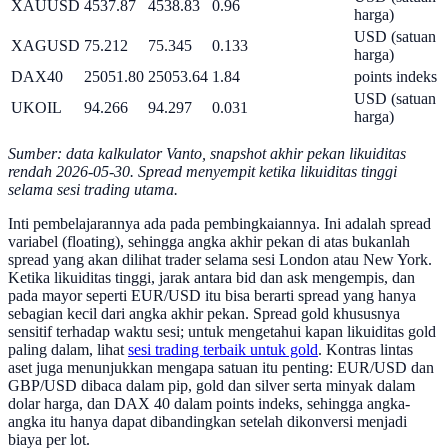
XAUUSD
4537.87
4538.83
0.96
harga)
USD (satuan
XAGUSD
75.212
75.345
0.133
harga)
DAX40
25051.80
25053.64
1.84
points indeks
USD (satuan
UKOIL
94.266
94.297
0.031
harga)
Sumber: data kalkulator Vanto, snapshot akhir pekan likuiditas
rendah 2026-05-30. Spread menyempit ketika likuiditas tinggi
selama sesi trading utama.
Inti pembelajarannya ada pada pembingkaiannya. Ini adalah spread
variabel (floating), sehingga angka akhir pekan di atas bukanlah
spread yang akan dilihat trader selama sesi London atau New York.
Ketika likuiditas tinggi, jarak antara bid dan ask mengempis, dan
pada mayor seperti EUR/USD itu bisa berarti spread yang hanya
sebagian kecil dari angka akhir pekan. Spread gold khususnya
sensitif terhadap waktu sesi; untuk mengetahui kapan likuiditas gold
paling dalam, lihat
sesi trading terbaik untuk gold
. Kontras lintas
aset juga menunjukkan mengapa satuan itu penting: EUR/USD dan
GBP/USD dibaca dalam pip, gold dan silver serta minyak dalam
dolar harga, dan DAX 40 dalam points indeks, sehingga angka-
angka itu hanya dapat dibandingkan setelah dikonversi menjadi
biaya per lot.