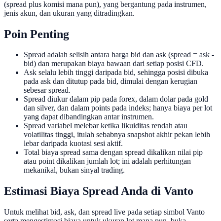
(spread plus komisi mana pun), yang bergantung pada instrumen,
jenis akun, dan ukuran yang ditradingkan.
Poin Penting
Spread adalah selisih antara harga bid dan ask (spread = ask -
bid) dan merupakan biaya bawaan dari setiap posisi CFD.
Ask selalu lebih tinggi daripada bid, sehingga posisi dibuka
pada ask dan ditutup pada bid, dimulai dengan kerugian
sebesar spread.
Spread diukur dalam pip pada forex, dalam dolar pada gold
dan silver, dan dalam points pada indeks; hanya biaya per lot
yang dapat dibandingkan antar instrumen.
Spread variabel melebar ketika likuiditas rendah atau
volatilitas tinggi, itulah sebabnya snapshot akhir pekan lebih
lebar daripada kuotasi sesi aktif.
Total biaya spread sama dengan spread dikalikan nilai pip
atau point dikalikan jumlah lot; ini adalah perhitungan
mekanikal, bukan sinyal trading.
Estimasi Biaya Spread Anda di Vanto
Untuk melihat bid, ask, dan spread live pada setiap simbol Vanto
serta mengestimasi biaya untuk ukuran lot mana pun, buka