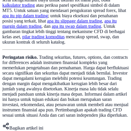
kalkulator trading
atau periksa panel spesifikasi simbol di dalam
MT5. Untuk satuan yang mendasari pengukuran spread forex, lihat
apa itu pip dalam trading
; untuk biaya eksekusi dan penahanan
posisi yang terkait, lihat
apa itu slippage dalam trading
,
apa itu
margin dalam trading
, dan
apa itu swap dalam trading
. Untuk
gambaran tingkat lebih tinggi tentang mekanisme CFD di berbagai
kelas aset,
pilar trading komoditas
mencakup spread, swap, dan
ukuran kontrak di seluruh katalog.
Peringatan risiko.
Trading sekuritas, futures, options, dan contracts
for differences adalah instrumen finansial kompleks yang
memerlukan pengetahuan dan pemahaman. Harga dapat berfluktuasi
secara signifikan dan sekuritas dapat menjadi tidak bernilai. Investor
dapat mengalami kerugian melebihi potensi keuntungan. Trading
dengan margin dapat mengakibatkan kerugian lebih besar dari
jumlah yang awalnya disetorkan. Kinerja masa lalu tidak selalu
menjadi panduan untuk kinerja masa depan. Informasi dalam artikel
ini hanya untuk tujuan edukasi dan bukan merupakan saran
investasi, rekomendasi, atau penawaran untuk membeli atau menjual
instrumen finansial apa pun. Pertimbangkan apakah trading CFD
sesuai untuk situasi Anda dan cari saran independen jika diperlukan.
Bagikan artikel ini