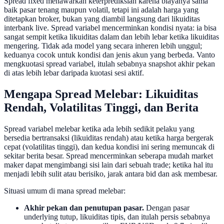
Spread fixed menawarkan keterprediksian karena biayanya sama
baik pasar tenang maupun volatil, tetapi ini adalah harga yang
ditetapkan broker, bukan yang diambil langsung dari likuiditas
interbank live. Spread variabel mencerminkan kondisi nyata: ia bisa
sangat sempit ketika likuiditas dalam dan lebih lebar ketika likuiditas
mengering. Tidak ada model yang secara inheren lebih unggul;
keduanya cocok untuk kondisi dan jenis akun yang berbeda. Vanto
mengkuotasi spread variabel, itulah sebabnya snapshot akhir pekan
di atas lebih lebar daripada kuotasi sesi aktif.
Mengapa Spread Melebar: Likuiditas
Rendah, Volatilitas Tinggi, dan Berita
Spread variabel melebar ketika ada lebih sedikit pelaku yang
bersedia bertransaksi (likuiditas rendah) atau ketika harga bergerak
cepat (volatilitas tinggi), dan kedua kondisi ini sering memuncak di
sekitar berita besar. Spread mencerminkan seberapa mudah market
maker dapat mengimbangi sisi lain dari sebuah trade; ketika hal itu
menjadi lebih sulit atau berisiko, jarak antara bid dan ask membesar.
Situasi umum di mana spread melebar:
Akhir pekan dan penutupan pasar.
Dengan pasar
underlying tutup, likuiditas tipis, dan itulah persis sebabnya