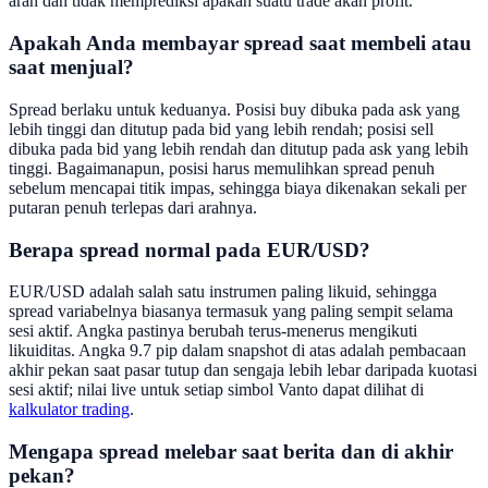
arah dan tidak memprediksi apakah suatu trade akan profit.
Apakah Anda membayar spread saat membeli atau
saat menjual?
Spread berlaku untuk keduanya. Posisi buy dibuka pada ask yang
lebih tinggi dan ditutup pada bid yang lebih rendah; posisi sell
dibuka pada bid yang lebih rendah dan ditutup pada ask yang lebih
tinggi. Bagaimanapun, posisi harus memulihkan spread penuh
sebelum mencapai titik impas, sehingga biaya dikenakan sekali per
putaran penuh terlepas dari arahnya.
Berapa spread normal pada EUR/USD?
EUR/USD adalah salah satu instrumen paling likuid, sehingga
spread variabelnya biasanya termasuk yang paling sempit selama
sesi aktif. Angka pastinya berubah terus-menerus mengikuti
likuiditas. Angka 9.7 pip dalam snapshot di atas adalah pembacaan
akhir pekan saat pasar tutup dan sengaja lebih lebar daripada kuotasi
sesi aktif; nilai live untuk setiap simbol Vanto dapat dilihat di
kalkulator trading
.
Mengapa spread melebar saat berita dan di akhir
pekan?