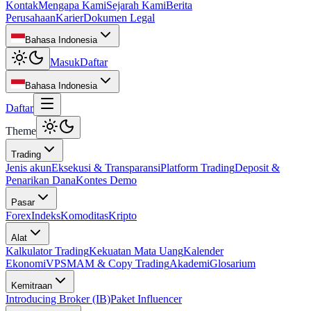
Kontak
Mengapa Kami
Sejarah Kami
Berita
Perusahaan
Karier
Dokumen Legal
Bahasa Indonesia
Masuk
Daftar
Bahasa Indonesia
Daftar
Theme
Trading
Jenis akun
Eksekusi & Transparansi
Platform Trading
Deposit &
Penarikan Dana
Kontes Demo
Pasar
Forex
Indeks
Komoditas
Kripto
Alat
Kalkulator Trading
Kekuatan Mata Uang
Kalender
Ekonomi
VPS
MAM & Copy Trading
Akademi
Glosarium
Kemitraan
Introducing Broker (IB)
Paket Influencer