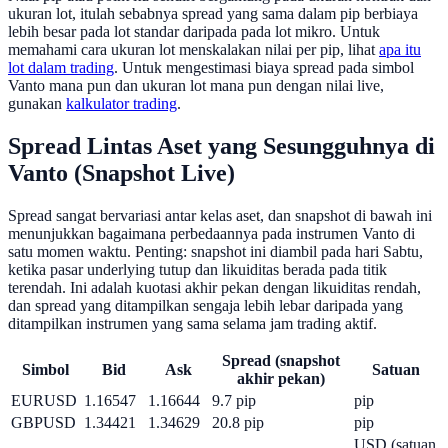
ukuran lot, itulah sebabnya spread yang sama dalam pip berbiaya
lebih besar pada lot standar daripada pada lot mikro. Untuk
memahami cara ukuran lot menskalakan nilai per pip, lihat
apa itu
lot dalam trading
. Untuk mengestimasi biaya spread pada simbol
Vanto mana pun dan ukuran lot mana pun dengan nilai live,
gunakan
kalkulator trading
.
Spread Lintas Aset yang Sesungguhnya di
Vanto (Snapshot Live)
Spread sangat bervariasi antar kelas aset, dan snapshot di bawah ini
menunjukkan bagaimana perbedaannya pada instrumen Vanto di
satu momen waktu. Penting: snapshot ini diambil pada hari Sabtu,
ketika pasar underlying tutup dan likuiditas berada pada titik
terendah. Ini adalah kuotasi akhir pekan dengan likuiditas rendah,
dan spread yang ditampilkan sengaja lebih lebar daripada yang
ditampilkan instrumen yang sama selama jam trading aktif.
Spread (snapshot
Simbol
Bid
Ask
Satuan
akhir pekan)
EURUSD
1.16547
1.16644
9.7 pip
pip
GBPUSD
1.34421
1.34629
20.8 pip
pip
USD (satuan