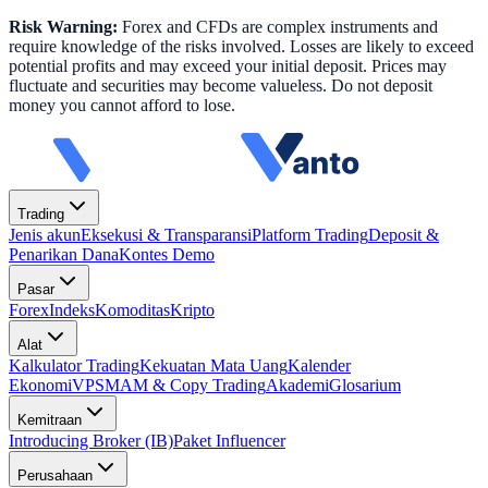
Risk Warning:
Forex and CFDs are complex instruments and
require knowledge of the risks involved. Losses are likely to exceed
potential profits and may exceed your initial deposit. Prices may
fluctuate and securities may become valueless. Do not deposit
money you cannot afford to lose.
Trading
Jenis akun
Eksekusi & Transparansi
Platform Trading
Deposit &
Penarikan Dana
Kontes Demo
Pasar
Forex
Indeks
Komoditas
Kripto
Alat
Kalkulator Trading
Kekuatan Mata Uang
Kalender
Ekonomi
VPS
MAM & Copy Trading
Akademi
Glosarium
Kemitraan
Introducing Broker (IB)
Paket Influencer
Perusahaan