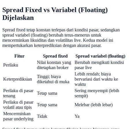
Spread Fixed vs Variabel (Floating)
Dijelaskan
Spread fixed tetap konstan terlepas dari kondisi pasar, sedangkan
spread variabel (floating) berubah terus-menerus untuk
mencerminkan likuiditas dan volatilitas live. Kedua model ini
mempertukarkan keterprediksian dengan akurasi pasar.
Fitur
Spread fixed
Spread variabel (floating)
Nilai konstan yang
Berubah mengikuti kondisi
Perilaku
ditetapkan broker
pasar live
Lebih rendah; biaya
Tinggi; biaya
Keterprediksian
bervariasi dari waktu ke
diketahui di muka
waktu
Perilaku di pasar
Sering menyempit (lebih
Tetap sama
tenang
sempit)
Perilaku di pasar
Tetap sama
Melebar (lebih lebar)
volatil atau tipis
Mencerminkan
Tidak
Ya
pasar underlying