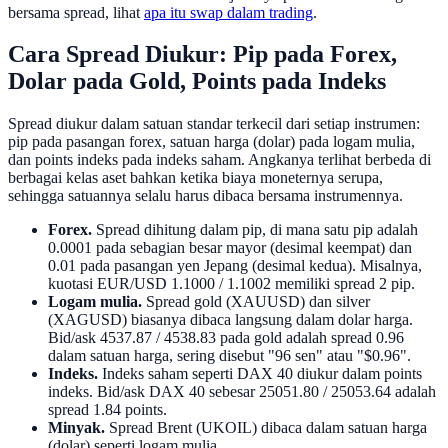
bersama spread, lihat
apa itu swap dalam trading
.
Cara Spread Diukur: Pip pada Forex,
Dolar pada Gold, Points pada Indeks
Spread diukur dalam satuan standar terkecil dari setiap instrumen:
pip pada pasangan forex, satuan harga (dolar) pada logam mulia,
dan points indeks pada indeks saham. Angkanya terlihat berbeda di
berbagai kelas aset bahkan ketika biaya moneternya serupa,
sehingga satuannya selalu harus dibaca bersama instrumennya.
Forex.
Spread dihitung dalam pip, di mana satu pip adalah
0.0001 pada sebagian besar mayor (desimal keempat) dan
0.01 pada pasangan yen Jepang (desimal kedua). Misalnya,
kuotasi EUR/USD 1.1000 / 1.1002 memiliki spread 2 pip.
Logam mulia.
Spread gold (XAUUSD) dan silver
(XAGUSD) biasanya dibaca langsung dalam dolar harga.
Bid/ask 4537.87 / 4538.83 pada gold adalah spread 0.96
dalam satuan harga, sering disebut "96 sen" atau "$0.96".
Indeks.
Indeks saham seperti DAX 40 diukur dalam points
indeks. Bid/ask DAX 40 sebesar 25051.80 / 25053.64 adalah
spread 1.84 points.
Minyak.
Spread Brent (UKOIL) dibaca dalam satuan harga
(dolar) seperti logam mulia.