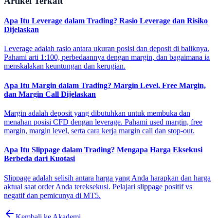
Artikel Terkait
Apa Itu Leverage dalam Trading? Rasio Leverage dan Risiko
Dijelaskan
Leverage adalah rasio antara ukuran posisi dan deposit di baliknya.
Pahami arti 1:100, perbedaannya dengan margin, dan bagaimana ia
menskalakan keuntungan dan kerugian.
Apa Itu Margin dalam Trading? Margin Level, Free Margin,
dan Margin Call Dijelaskan
Margin adalah deposit yang dibutuhkan untuk membuka dan
menahan posisi CFD dengan leverage. Pahami used margin, free
margin, margin level, serta cara kerja margin call dan stop-out.
Apa Itu Slippage dalam Trading? Mengapa Harga Eksekusi
Berbeda dari Kuotasi
Slippage adalah selisih antara harga yang Anda harapkan dan harga
aktual saat order Anda tereksekusi. Pelajari slippage positif vs
negatif dan pemicunya di MT5.
Kembali ke Akademi