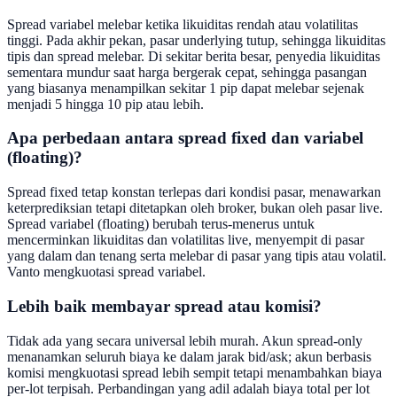
Spread variabel melebar ketika likuiditas rendah atau volatilitas
tinggi. Pada akhir pekan, pasar underlying tutup, sehingga likuiditas
tipis dan spread melebar. Di sekitar berita besar, penyedia likuiditas
sementara mundur saat harga bergerak cepat, sehingga pasangan
yang biasanya menampilkan sekitar 1 pip dapat melebar sejenak
menjadi 5 hingga 10 pip atau lebih.
Apa perbedaan antara spread fixed dan variabel
(floating)?
Spread fixed tetap konstan terlepas dari kondisi pasar, menawarkan
keterprediksian tetapi ditetapkan oleh broker, bukan oleh pasar live.
Spread variabel (floating) berubah terus-menerus untuk
mencerminkan likuiditas dan volatilitas live, menyempit di pasar
yang dalam dan tenang serta melebar di pasar yang tipis atau volatil.
Vanto mengkuotasi spread variabel.
Lebih baik membayar spread atau komisi?
Tidak ada yang secara universal lebih murah. Akun spread-only
menanamkan seluruh biaya ke dalam jarak bid/ask; akun berbasis
komisi mengkuotasi spread lebih sempit tetapi menambahkan biaya
per-lot terpisah. Perbandingan yang adil adalah biaya total per lot