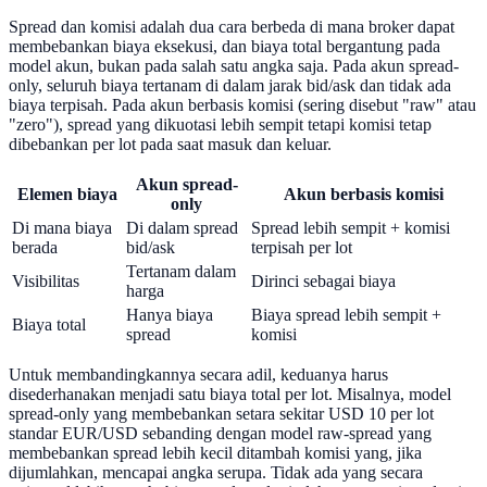
Spread dan komisi adalah dua cara berbeda di mana broker dapat
membebankan biaya eksekusi, dan biaya total bergantung pada
model akun, bukan pada salah satu angka saja. Pada akun spread-
only, seluruh biaya tertanam di dalam jarak bid/ask dan tidak ada
biaya terpisah. Pada akun berbasis komisi (sering disebut "raw" atau
"zero"), spread yang dikuotasi lebih sempit tetapi komisi tetap
dibebankan per lot pada saat masuk dan keluar.
Akun spread-
Elemen biaya
Akun berbasis komisi
only
Di mana biaya
Di dalam spread
Spread lebih sempit + komisi
berada
bid/ask
terpisah per lot
Tertanam dalam
Visibilitas
Dirinci sebagai biaya
harga
Hanya biaya
Biaya spread lebih sempit +
Biaya total
spread
komisi
Untuk membandingkannya secara adil, keduanya harus
disederhanakan menjadi satu biaya total per lot. Misalnya, model
spread-only yang membebankan setara sekitar USD 10 per lot
standar EUR/USD sebanding dengan model raw-spread yang
membebankan spread lebih kecil ditambah komisi yang, jika
dijumlahkan, mencapai angka serupa. Tidak ada yang secara