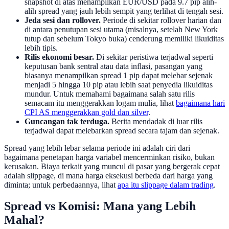
snapshot di atas menampilkan EUR/USD pada 9.7 pip alih-
alih spread yang jauh lebih sempit yang terlihat di tengah sesi.
Jeda sesi dan rollover.
Periode di sekitar rollover harian dan
di antara penutupan sesi utama (misalnya, setelah New York
tutup dan sebelum Tokyo buka) cenderung memiliki likuiditas
lebih tipis.
Rilis ekonomi besar.
Di sekitar peristiwa terjadwal seperti
keputusan bank sentral atau data inflasi, pasangan yang
biasanya menampilkan spread 1 pip dapat melebar sejenak
menjadi 5 hingga 10 pip atau lebih saat penyedia likuiditas
mundur. Untuk memahami bagaimana salah satu rilis
semacam itu menggerakkan logam mulia, lihat
bagaimana hari
CPI AS menggerakkan gold dan silver
.
Guncangan tak terduga.
Berita mendadak di luar rilis
terjadwal dapat melebarkan spread secara tajam dan sejenak.
Spread yang lebih lebar selama periode ini adalah ciri dari
bagaimana penetapan harga variabel mencerminkan risiko, bukan
kerusakan. Biaya terkait yang muncul di pasar yang bergerak cepat
adalah slippage, di mana harga eksekusi berbeda dari harga yang
diminta; untuk perbedaannya, lihat
apa itu slippage dalam trading
.
Spread vs Komisi: Mana yang Lebih
Mahal?