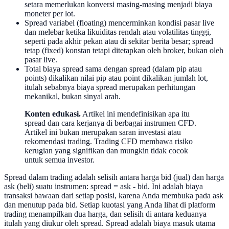
setara memerlukan konversi masing-masing menjadi biaya
moneter per lot.
Spread variabel (floating) mencerminkan kondisi pasar live
dan melebar ketika likuiditas rendah atau volatilitas tinggi,
seperti pada akhir pekan atau di sekitar berita besar; spread
tetap (fixed) konstan tetapi ditetapkan oleh broker, bukan oleh
pasar live.
Total biaya spread sama dengan spread (dalam pip atau
points) dikalikan nilai pip atau point dikalikan jumlah lot,
itulah sebabnya biaya spread merupakan perhitungan
mekanikal, bukan sinyal arah.
Konten edukasi.
Artikel ini mendefinisikan apa itu
spread dan cara kerjanya di berbagai instrumen CFD.
Artikel ini bukan merupakan saran investasi atau
rekomendasi trading. Trading CFD membawa risiko
kerugian yang signifikan dan mungkin tidak cocok
untuk semua investor.
Spread dalam trading adalah selisih antara harga bid (jual) dan harga
ask (beli) suatu instrumen: spread = ask - bid. Ini adalah biaya
transaksi bawaan dari setiap posisi, karena Anda membuka pada ask
dan menutup pada bid. Setiap kuotasi yang Anda lihat di platform
trading menampilkan dua harga, dan selisih di antara keduanya
itulah yang diukur oleh spread. Spread adalah biaya masuk utama