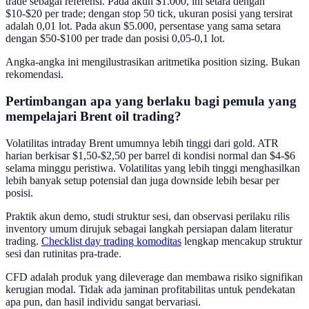
trade sebagai referensi. Pada akun $1.000, ini setara dengan
$10-$20 per trade; dengan stop 50 tick, ukuran posisi yang tersirat
adalah 0,01 lot. Pada akun $5.000, persentase yang sama setara
dengan $50-$100 per trade dan posisi 0,05-0,1 lot.
Angka-angka ini mengilustrasikan aritmetika position sizing. Bukan
rekomendasi.
Pertimbangan apa yang berlaku bagi pemula yang
mempelajari Brent oil trading?
Volatilitas intraday Brent umumnya lebih tinggi dari gold. ATR
harian berkisar $1,50-$2,50 per barrel di kondisi normal dan $4-$6
selama minggu peristiwa. Volatilitas yang lebih tinggi menghasilkan
lebih banyak setup potensial dan juga downside lebih besar per
posisi.
Praktik akun demo, studi struktur sesi, dan observasi perilaku rilis
inventory umum dirujuk sebagai langkah persiapan dalam literatur
trading.
Checklist day trading komoditas
lengkap mencakup struktur
sesi dan rutinitas pra-trade.
CFD adalah produk yang dileverage dan membawa risiko signifikan
kerugian modal. Tidak ada jaminan profitabilitas untuk pendekatan
apa pun, dan hasil individu sangat bervariasi.