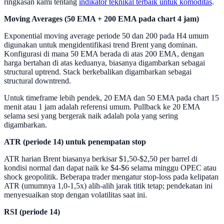
ringkasan kami tentang
indikator teknikal terbaik untuk komoditas
.
Moving Averages (50 EMA + 200 EMA pada chart 4 jam)
Exponential moving average periode 50 dan 200 pada H4 umum
digunakan untuk mengidentifikasi trend Brent yang dominan.
Konfigurasi di mana 50 EMA berada di atas 200 EMA, dengan
harga bertahan di atas keduanya, biasanya digambarkan sebagai
structural uptrend. Stack berkebalikan digambarkan sebagai
structural downtrend.
Untuk timeframe lebih pendek, 20 EMA dan 50 EMA pada chart 15
menit atau 1 jam adalah referensi umum. Pullback ke 20 EMA
selama sesi yang bergerak naik adalah pola yang sering
digambarkan.
ATR (periode 14) untuk penempatan stop
ATR harian Brent biasanya berkisar $1,50-$2,50 per barrel di
kondisi normal dan dapat naik ke $4-$6 selama minggu OPEC atau
shock geopolitik. Beberapa trader mengatur stop-loss pada kelipatan
ATR (umumnya 1,0-1,5x) alih-alih jarak titik tetap; pendekatan ini
menyesuaikan stop dengan volatilitas saat ini.
RSI (periode 14)