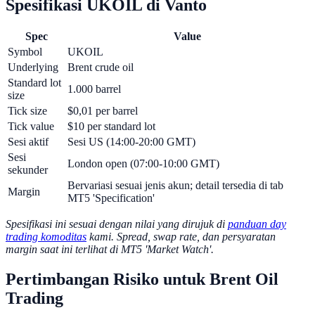
Spesifikasi UKOIL di Vanto
Spec
Value
Symbol
UKOIL
Underlying
Brent crude oil
Standard lot
1.000 barrel
size
Tick size
$0,01 per barrel
Tick value
$10 per standard lot
Sesi aktif
Sesi US (14:00-20:00 GMT)
Sesi
London open (07:00-10:00 GMT)
sekunder
Bervariasi sesuai jenis akun; detail tersedia di tab
Margin
MT5 'Specification'
Spesifikasi ini sesuai dengan nilai yang dirujuk di
panduan day
trading komoditas
kami. Spread, swap rate, dan persyaratan
margin saat ini terlihat di MT5 'Market Watch'.
Pertimbangan Risiko untuk Brent Oil
Trading