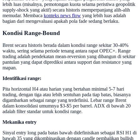
lebih luas (misalnya, pemotongan kuota selama peristiwa geopolitik
supply-shock yang aktif) secara historis memperpanjang alih-alih
memudar. Membaca
konteks news flow
yang lebih luas adalah
bagian dari mengevaluasi apakah pola fade sedang berlaku.
Kondisi Range-Bound
Brent secara historis berada dalam kondisi range sekitar 30-40%
waktu, sering selama periode tenang antara rapat OPEC+. Range
trading adalah pendekatan mean-reversion yang dibangun di sekitar
pantulan yang dapat diprediksi antara support dan resistance yang
mapan.
Identifikasi range:
Pita horizontal H4 atau harian yang bertahan minimal 5-7 hari
trading, dengan tiga atau lebih sentuhan pada tiap batas, biasanya
digambarkan sebagai range yang terdefinisi. Lebar range Brent
dalam konsolidasi umumnya $3-$5 per barrel. ADX di bawah 20
adalah filter standar untuk kondisi range.
Mekanika entry
Sinyal entry long pada batas bawah didefinisikan sebagai RSI H1 di
bawah 35 yang dikombinasikan dengan candle pembalikan bullish