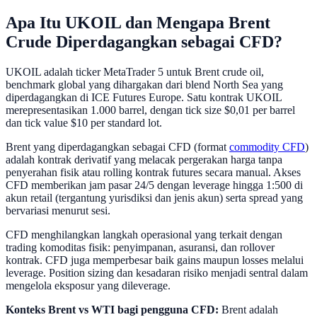
Apa Itu UKOIL dan Mengapa Brent
Crude Diperdagangkan sebagai CFD?
UKOIL adalah ticker MetaTrader 5 untuk Brent crude oil,
benchmark global yang dihargakan dari blend North Sea yang
diperdagangkan di ICE Futures Europe. Satu kontrak UKOIL
merepresentasikan 1.000 barrel, dengan tick size $0,01 per barrel
dan tick value $10 per standard lot.
Brent yang diperdagangkan sebagai CFD (format
commodity CFD
)
adalah kontrak derivatif yang melacak pergerakan harga tanpa
penyerahan fisik atau rolling kontrak futures secara manual. Akses
CFD memberikan jam pasar 24/5 dengan leverage hingga 1:500 di
akun retail (tergantung yurisdiksi dan jenis akun) serta spread yang
bervariasi menurut sesi.
CFD menghilangkan langkah operasional yang terkait dengan
trading komoditas fisik: penyimpanan, asuransi, dan rollover
kontrak. CFD juga memperbesar baik gains maupun losses melalui
leverage. Position sizing dan kesadaran risiko menjadi sentral dalam
mengelola eksposur yang dileverage.
Konteks Brent vs WTI bagi pengguna CFD:
Brent adalah