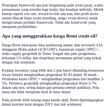
Penerapan framework apa pun bergantung pada rezim pasar, waktu
pemantauan yang tersedia bagi trader, dan keadaan individu. Metrik
kinerja seperti win rate, reward-to-risk rata-rata, dan profit factor
umum dilacak lintas rezim (trending, range, event-driven) untuk
mengevaluasi perilaku framework. Tidak ada framework yang
menjamin profitabilitas.
Apa yang menggerakkan harga Brent crude oil?
Harga Brent merespons lima pendorong utama: data inventory EIA
mingguan (Rabu pukul 14:30 GMT), keputusan supply OPEC+,
risiko supply geopolitik di Timur Tengah dan jalur pengiriman,
kekuatan US dollar, dan ekspektasi permintaan global yang terkait
dengan risk sentiment.
Kejutan inventory yang lebih dari 2 juta barrel dibanding konsensus
secara historis menghasilkan pergerakan $1-$3 dalam 30 menit.
Perubahan kuota OPEC+ menghasilkan pergerakan hari headline 3-
5%. Peristiwa geopolitik menghasilkan pergerakan Brent 3-7%
dalam satu sesi, sering dalam jam pertama setelah publikasi. Pola
masa lalu tidak menjamin hasil di masa depan.
Pada periode lebih tenang tanpa katalis aktif, Brent diperdagangkan
dalam korelasi ketat dengan DXY dan risk sentiment.