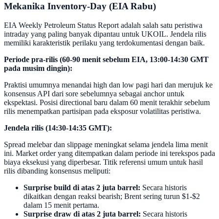
Mekanika Inventory-Day (EIA Rabu)
EIA Weekly Petroleum Status Report adalah salah satu peristiwa
intraday yang paling banyak dipantau untuk UKOIL. Jendela rilis
memiliki karakteristik perilaku yang terdokumentasi dengan baik.
Periode pra-rilis (60-90 menit sebelum EIA, 13:00-14:30 GMT
pada musim dingin):
Praktisi umumnya menandai high dan low pagi hari dan merujuk ke
konsensus API dari sore sebelumnya sebagai anchor untuk
ekspektasi. Posisi directional baru dalam 60 menit terakhir sebelum
rilis menempatkan partisipan pada eksposur volatilitas peristiwa.
Jendela rilis (14:30-14:35 GMT):
Spread melebar dan slippage meningkat selama jendela lima menit
ini. Market order yang ditempatkan dalam periode ini terekspos pada
biaya eksekusi yang diperbesar. Titik referensi umum untuk hasil
rilis dibanding konsensus meliputi:
Surprise build di atas 2 juta barrel:
Secara historis
dikaitkan dengan reaksi bearish; Brent sering turun $1-$2
dalam 15 menit pertama.
Surprise draw di atas 2 juta barrel:
Secara historis