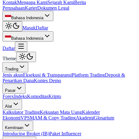
Kontak
Mengapa Kami
Sejarah Kami
Berita
Perusahaan
Karier
Dokumen Legal
Bahasa Indonesia
Masuk
Daftar
Bahasa Indonesia
Daftar
Theme
Trading
Jenis akun
Eksekusi & Transparansi
Platform Trading
Deposit &
Penarikan Dana
Kontes Demo
Pasar
Forex
Indeks
Komoditas
Kripto
Alat
Kalkulator Trading
Kekuatan Mata Uang
Kalender
Ekonomi
VPS
MAM & Copy Trading
Akademi
Glosarium
Kemitraan
Introducing Broker (IB)
Paket Influencer