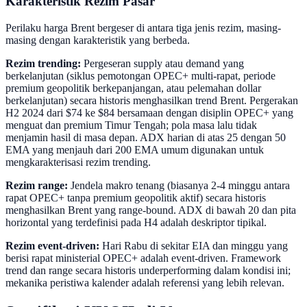
Karakteristik Rezim Pasar
Perilaku harga Brent bergeser di antara tiga jenis rezim, masing-
masing dengan karakteristik yang berbeda.
Rezim trending:
Pergeseran supply atau demand yang
berkelanjutan (siklus pemotongan OPEC+ multi-rapat, periode
premium geopolitik berkepanjangan, atau pelemahan dollar
berkelanjutan) secara historis menghasilkan trend Brent. Pergerakan
H2 2024 dari $74 ke $84 bersamaan dengan disiplin OPEC+ yang
menguat dan premium Timur Tengah; pola masa lalu tidak
menjamin hasil di masa depan. ADX harian di atas 25 dengan 50
EMA yang menjauh dari 200 EMA umum digunakan untuk
mengkarakterisasi rezim trending.
Rezim range:
Jendela makro tenang (biasanya 2-4 minggu antara
rapat OPEC+ tanpa premium geopolitik aktif) secara historis
menghasilkan Brent yang range-bound. ADX di bawah 20 dan pita
horizontal yang terdefinisi pada H4 adalah deskriptor tipikal.
Rezim event-driven:
Hari Rabu di sekitar EIA dan minggu yang
berisi rapat ministerial OPEC+ adalah event-driven. Framework
trend dan range secara historis underperforming dalam kondisi ini;
mekanika peristiwa kalender adalah referensi yang lebih relevan.