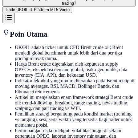
trading?
Trade UKOIL di Platform MT5 Vanto
Poin Utama
UKOIL adalah ticker untuk CFD Brent crude oil; Brent
menjadi global benchmark untuk lebih dari dua per tiga
pricing minyak dunia.
Harga Brent crude digerakkan oleh keputusan supply
OPEC+, ekspektasi demand global, risiko geopolitik, data
inventory (EIA, API), dan kekuatan USD.
Indikator teknikal yang umum diterapkan pada Brent meliputi
moving averages, RSI, MACD, Bollinger Bands, dan
Fibonacci retracements.
Artikel ini menjelaskan enam framework strategi Brent crude
oil: trend-following, breakout, range trading, news trading,
scalping, dan pair trading vs WTI.
Pemilihan strategi bergantung pada kondisi market (trending
vs ranging), sesi, serta waktu yang tersedia bagi trader untuk
memantau posisi.
Pertimbangan risiko meliputi volatilitas tinggi di sekitar
pertemuan OPEC, laporan inventory mingguan, dan