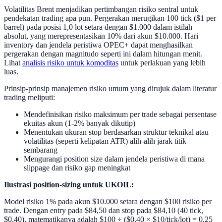
Volatilitas Brent menjadikan pertimbangan risiko sentral untuk
pendekatan trading apa pun. Pergerakan merugikan 100 tick ($1 per
barrel) pada posisi 1,0 lot setara dengan $1.000 dalam istilah
absolut, yang merepresentasikan 10% dari akun $10.000. Hari
inventory dan jendela peristiwa OPEC+ dapat menghasilkan
pergerakan dengan magnitudo seperti ini dalam hitungan menit.
Lihat
analisis risiko untuk komoditas
untuk perlakuan yang lebih
luas.
Prinsip-prinsip manajemen risiko umum yang dirujuk dalam literatur
trading meliputi:
Mendefinisikan risiko maksimum per trade sebagai persentase
ekuitas akun (1-2% banyak dikutip)
Menentukan ukuran stop berdasarkan struktur teknikal atau
volatilitas (seperti kelipatan ATR) alih-alih jarak titik
sembarang
Mengurangi position size dalam jendela peristiwa di mana
slippage dan risiko gap meningkat
Ilustrasi position-sizing untuk UKOIL:
Model risiko 1% pada akun $10.000 setara dengan $100 risiko per
trade. Dengan entry pada $84,50 dan stop pada $84,10 (40 tick,
$0,40), matematikanya adalah $100 ÷ ($0,40 × $10/tick/lot) = 0,25