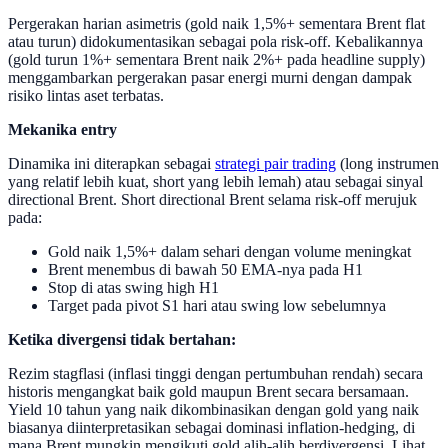
Pergerakan harian asimetris (gold naik 1,5%+ sementara Brent flat
atau turun) didokumentasikan sebagai pola risk-off. Kebalikannya
(gold turun 1%+ sementara Brent naik 2%+ pada headline supply)
menggambarkan pergerakan pasar energi murni dengan dampak
risiko lintas aset terbatas.
Mekanika entry
Dinamika ini diterapkan sebagai
strategi pair trading
(long instrumen
yang relatif lebih kuat, short yang lebih lemah) atau sebagai sinyal
directional Brent. Short directional Brent selama risk-off merujuk
pada:
Gold naik 1,5%+ dalam sehari dengan volume meningkat
Brent menembus di bawah 50 EMA-nya pada H1
Stop di atas swing high H1
Target pada pivot S1 hari atau swing low sebelumnya
Ketika divergensi tidak bertahan:
Rezim stagflasi (inflasi tinggi dengan pertumbuhan rendah) secara
historis mengangkat baik gold maupun Brent secara bersamaan.
Yield 10 tahun yang naik dikombinasikan dengan gold yang naik
biasanya diinterpretasikan sebagai dominasi inflation-hedging, di
mana Brent mungkin mengikuti gold alih-alih berdivergensi. Lihat