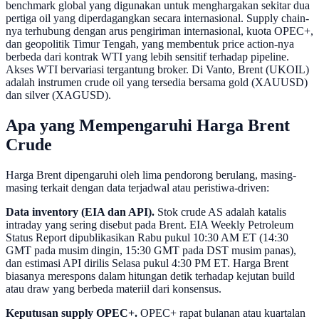
benchmark global yang digunakan untuk menghargakan sekitar dua
pertiga oil yang diperdagangkan secara internasional. Supply chain-
nya terhubung dengan arus pengiriman internasional, kuota OPEC+,
dan geopolitik Timur Tengah, yang membentuk price action-nya
berbeda dari kontrak WTI yang lebih sensitif terhadap pipeline.
Akses WTI bervariasi tergantung broker. Di Vanto, Brent (UKOIL)
adalah instrumen crude oil yang tersedia bersama gold (XAUUSD)
dan silver (XAGUSD).
Apa yang Mempengaruhi Harga Brent
Crude
Harga Brent dipengaruhi oleh lima pendorong berulang, masing-
masing terkait dengan data terjadwal atau peristiwa-driven:
Data inventory (EIA dan API).
Stok crude AS adalah katalis
intraday yang sering disebut pada Brent. EIA Weekly Petroleum
Status Report dipublikasikan Rabu pukul 10:30 AM ET (14:30
GMT pada musim dingin, 15:30 GMT pada DST musim panas),
dan estimasi API dirilis Selasa pukul 4:30 PM ET. Harga Brent
biasanya merespons dalam hitungan detik terhadap kejutan build
atau draw yang berbeda materiil dari konsensus.
Keputusan supply OPEC+.
OPEC+ rapat bulanan atau kuartalan