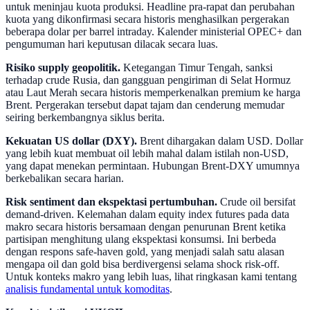
untuk meninjau kuota produksi. Headline pra-rapat dan perubahan
kuota yang dikonfirmasi secara historis menghasilkan pergerakan
beberapa dolar per barrel intraday. Kalender ministerial OPEC+ dan
pengumuman hari keputusan dilacak secara luas.
Risiko supply geopolitik.
Ketegangan Timur Tengah, sanksi
terhadap crude Rusia, dan gangguan pengiriman di Selat Hormuz
atau Laut Merah secara historis memperkenalkan premium ke harga
Brent. Pergerakan tersebut dapat tajam dan cenderung memudar
seiring berkembangnya siklus berita.
Kekuatan US dollar (DXY).
Brent dihargakan dalam USD. Dollar
yang lebih kuat membuat oil lebih mahal dalam istilah non-USD,
yang dapat menekan permintaan. Hubungan Brent-DXY umumnya
berkebalikan secara harian.
Risk sentiment dan ekspektasi pertumbuhan.
Crude oil bersifat
demand-driven. Kelemahan dalam equity index futures pada data
makro secara historis bersamaan dengan penurunan Brent ketika
partisipan menghitung ulang ekspektasi konsumsi. Ini berbeda
dengan respons safe-haven gold, yang menjadi salah satu alasan
mengapa oil dan gold bisa berdivergensi selama shock risk-off.
Untuk konteks makro yang lebih luas, lihat ringkasan kami tentang
analisis fundamental untuk komoditas
.