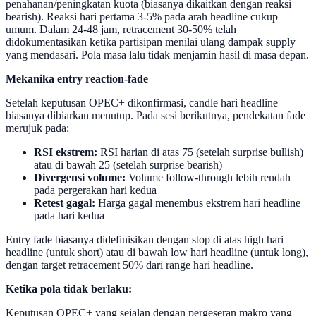
penahanan/peningkatan kuota (biasanya dikaitkan dengan reaksi
bearish). Reaksi hari pertama 3-5% pada arah headline cukup
umum. Dalam 24-48 jam, retracement 30-50% telah
didokumentasikan ketika partisipan menilai ulang dampak supply
yang mendasari. Pola masa lalu tidak menjamin hasil di masa depan.
Mekanika entry reaction-fade
Setelah keputusan OPEC+ dikonfirmasi, candle hari headline
biasanya dibiarkan menutup. Pada sesi berikutnya, pendekatan fade
merujuk pada:
RSI ekstrem:
RSI harian di atas 75 (setelah surprise bullish)
atau di bawah 25 (setelah surprise bearish)
Divergensi volume:
Volume follow-through lebih rendah
pada pergerakan hari kedua
Retest gagal:
Harga gagal menembus ekstrem hari headline
pada hari kedua
Entry fade biasanya didefinisikan dengan stop di atas high hari
headline (untuk short) atau di bawah low hari headline (untuk long),
dengan target retracement 50% dari range hari headline.
Ketika pola tidak berlaku:
Keputusan OPEC+ yang sejalan dengan pergeseran makro yang