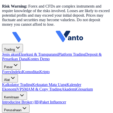
Risk Warning:
Forex and CFDs are complex instruments and
require knowledge of the risks involved. Losses are likely to exceed
potential profits and may exceed your initial deposit. Prices may
fluctuate and securities may become valueless. Do not deposit
money you cannot afford to lose.
Trading
Jenis akun
Eksekusi & Transparansi
Platform Trading
Deposit &
Penarikan Dana
Kontes Demo
Pasar
Forex
Indeks
Komoditas
Kripto
Alat
Kalkulator Trading
Kekuatan Mata Uang
Kalender
Ekonomi
VPS
MAM & Copy Trading
Akademi
Glosarium
Kemitraan
Introducing Broker (IB)
Paket Influencer
Perusahaan