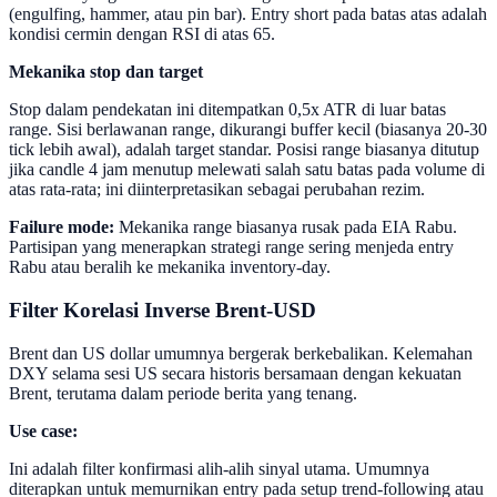
(engulfing, hammer, atau pin bar). Entry short pada batas atas adalah
kondisi cermin dengan RSI di atas 65.
Mekanika stop dan target
Stop dalam pendekatan ini ditempatkan 0,5x ATR di luar batas
range. Sisi berlawanan range, dikurangi buffer kecil (biasanya 20-30
tick lebih awal), adalah target standar. Posisi range biasanya ditutup
jika candle 4 jam menutup melewati salah satu batas pada volume di
atas rata-rata; ini diinterpretasikan sebagai perubahan rezim.
Failure mode:
Mekanika range biasanya rusak pada EIA Rabu.
Partisipan yang menerapkan strategi range sering menjeda entry
Rabu atau beralih ke mekanika inventory-day.
Filter Korelasi Inverse Brent-USD
Brent dan US dollar umumnya bergerak berkebalikan. Kelemahan
DXY selama sesi US secara historis bersamaan dengan kekuatan
Brent, terutama dalam periode berita yang tenang.
Use case:
Ini adalah filter konfirmasi alih-alih sinyal utama. Umumnya
diterapkan untuk memurnikan entry pada setup trend-following atau