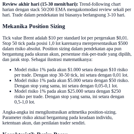
Review akhir hari (15-30 menit/hari):
Trend-following chart
harian dengan stack 50/200 EMA mengakomodasi review sekali per
hari. Trade dalam pendekatan ini biasanya berlangsung 3-10 hari.
Mekanika Position Sizing
Tick value Brent adalah $10 per standard lot per pergerakan $0,01.
Stop 50 tick pada posisi 1,0 lot karenanya merepresentasikan $500
dalam risiko absolut. Position sizing dalam pendekatan apa pun
bergantung pada ukuran akun, persentase risk-per-trade yang dipilih,
dan jarak stop. Sebagai ilustrasi matematikanya:
Model risiko 1% pada akun $1.000 setara dengan $10 risiko
per trade. Dengan stop 30-50 tick, ini setara dengan 0,01 lot.
Model risiko 1% pada akun $5.000 setara dengan $50 risiko.
Dengan stop yang sama, ini setara dengan 0,05-0,1 lot.
Model risiko 1% pada akun $25.000 setara dengan $250
risiko per trade. Dengan stop yang sama, ini setara dengan
0,5-1,0 lot.
Angka-angka ini mengilustrasikan aritmetika position-sizing.
Parameter risiko aktual bergantung pada keadaan individu,
ketentuan akun, dan penilaian trader sendiri.