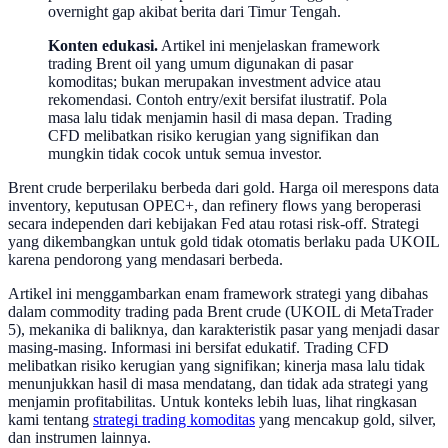
overnight gap akibat berita dari Timur Tengah.
Konten edukasi.
Artikel ini menjelaskan framework
trading Brent oil yang umum digunakan di pasar
komoditas; bukan merupakan investment advice atau
rekomendasi. Contoh entry/exit bersifat ilustratif. Pola
masa lalu tidak menjamin hasil di masa depan. Trading
CFD melibatkan risiko kerugian yang signifikan dan
mungkin tidak cocok untuk semua investor.
Brent crude berperilaku berbeda dari gold. Harga oil merespons data
inventory, keputusan OPEC+, dan refinery flows yang beroperasi
secara independen dari kebijakan Fed atau rotasi risk-off. Strategi
yang dikembangkan untuk gold tidak otomatis berlaku pada UKOIL
karena pendorong yang mendasari berbeda.
Artikel ini menggambarkan enam framework strategi yang dibahas
dalam commodity trading pada Brent crude (UKOIL di MetaTrader
5), mekanika di baliknya, dan karakteristik pasar yang menjadi dasar
masing-masing. Informasi ini bersifat edukatif. Trading CFD
melibatkan risiko kerugian yang signifikan; kinerja masa lalu tidak
menunjukkan hasil di masa mendatang, dan tidak ada strategi yang
menjamin profitabilitas. Untuk konteks lebih luas, lihat ringkasan
kami tentang
strategi trading komoditas
yang mencakup gold, silver,
dan instrumen lainnya.