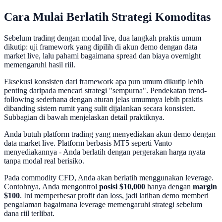
Cara Mulai Berlatih Strategi Komoditas
Sebelum trading dengan modal live, dua langkah praktis umum
dikutip: uji framework yang dipilih di akun demo dengan data
market live, lalu pahami bagaimana spread dan biaya overnight
memengaruhi hasil riil.
Eksekusi konsisten dari framework apa pun umum dikutip lebih
penting daripada mencari strategi "sempurna". Pendekatan trend-
following sederhana dengan aturan jelas umumnya lebih praktis
dibanding sistem rumit yang sulit dijalankan secara konsisten.
Subbagian di bawah menjelaskan detail praktiknya.
Anda butuh platform trading yang menyediakan akun demo dengan
data market live. Platform berbasis MT5 seperti Vanto
menyediakannya - Anda berlatih dengan pergerakan harga nyata
tanpa modal real berisiko.
Pada commodity CFD, Anda akan berlatih menggunakan leverage.
Contohnya, Anda mengontrol
posisi $10,000
hanya dengan
margin
$100
. Ini memperbesar profit dan loss, jadi latihan demo memberi
pengalaman bagaimana leverage memengaruhi strategi sebelum
dana riil terlibat.