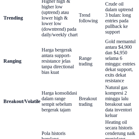
Higher high &
Crude oil
higher low
dalam uptrend
(uptrend) atau
Trend
3 bulan: long
Trending
lower high &
following
entries pada
lower low
pullback ke
(downtrend) pada
support
daily/weekly chart
Gold memantul
antara $4,900
Harga bergerak
dan $4,950
antara support-
Range
selama 6
Ranging
resistance jelas
trading
minggu: entries
tanpa directional
dekat support,
bias kuat
exits dekat
resistance
Natural gas
Harga konsolidasi
kompresi 2
dalam range
Breakout
minggu lalu
Breakout/Volatile
sempit sebelum
trading
breakout saat
bergerak tajam
data inventori
keluar
Heating oil
secara historis
Pola historis
cenderung naik
berulang
menjelang