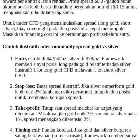
reward per kontrak lebih rendah. Profit spread $0.07/gallon butuh
ukuran posisi lebih besar dibanding pergerakan outright $0.15 untuk
menghasilkan nilai dolar yang sama.
Untuk trader CFD yang mensimulasikan spread (long gold, short
silver), biaya overnight pada dua posisi bisa cepat menumpuk.
Masukkan financing cost ini ke perhitungan profit sebelum entry.
Contoh ilustratif: inter-commodity spread gold vs silver
Entry:
Gold di $4,950/oz, silver di $78/oz. Framework
memberi sinyal posisi long pada gold relatif terhadap silver —
ilustratif: 1 lot long gold CFD melawan 1 lot short silver
CFD.
Stop-loss:
Batas spread ilustratif. Jika silver outperform gold
lebih dari 2% (ambang risiko per-trade), tutup kedua posisi
untuk membatasi kerugian spread.
Take-profit:
Tutup saat spread melebar ke target yang
ditentukan. Misalnya, jika gold naik 3% sementara silver naik
1%, spread menangkap diferensial 2%.
Timing exit:
Pantau korelasi. Jika gold dan silver bergerak
saling berlawanan (korelasi rusak), framework memberi sinyal