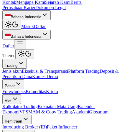
Kontak
Mengapa Kami
Sejarah Kami
Berita
Perusahaan
Karier
Dokumen Legal
Bahasa Indonesia
Masuk
Daftar
Bahasa Indonesia
Daftar
Theme
Trading
Jenis akun
Eksekusi & Transparansi
Platform Trading
Deposit &
Penarikan Dana
Kontes Demo
Pasar
Forex
Indeks
Komoditas
Kripto
Alat
Kalkulator Trading
Kekuatan Mata Uang
Kalender
Ekonomi
VPS
MAM & Copy Trading
Akademi
Glosarium
Kemitraan
Introducing Broker (IB)
Paket Influencer