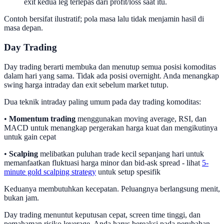
exit kedua leg terlepas dari profit/loss saat itu.
Contoh bersifat ilustratif; pola masa lalu tidak menjamin hasil di
masa depan.
Day Trading
Day trading berarti membuka dan menutup semua posisi komoditas
dalam hari yang sama. Tidak ada posisi overnight. Anda menangkap
swing harga intraday dan exit sebelum market tutup.
Dua teknik intraday paling umum pada day trading komoditas:
•
Momentum trading
menggunakan moving average, RSI, dan
MACD untuk menangkap pergerakan harga kuat dan mengikutinya
untuk gain cepat
•
Scalping
melibatkan puluhan trade kecil sepanjang hari untuk
memanfaatkan fluktuasi harga minor dan bid-ask spread - lihat
5-
minute gold scalping strategy
untuk setup spesifik
Keduanya membutuhkan kecepatan. Peluangnya berlangsung menit,
bukan jam.
Day trading menuntut keputusan cepat, screen time tinggi, dan
pemahaman risiko leverage. Anda harus bereaksi pada perubahan