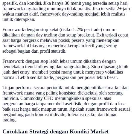
spesifik, dan kondisi. Jika hanya 30 menit yang tersedia setiap hari,
framework day-trading umumnya tidak praktis. Jika tersedia 2+ jam
waktu market aktif, framework day-trading menjadi lebih realistis
untuk diterapkan.
Framework dengan stop ketat (risiko 1-2% per trade) umum
dikaitkan dengan day trading dan setup breakout. Exit terjadi cepat
saat harga bergerak melawan posisi; peserta yang menerapkan
framework ini biasanya menerima kerugian kecil yang sering
sebagai bagian dari profil statistik.
Framework dengan stop lebih lebar umum dikaitkan dengan
pendekatan trend-following dan range-trading. Stop dipasang lebih
jauh dari entry, memberi posisi ruang untuk menyerap volatilitas
normal. Lebih sedikit trade, pergerakan per posisi lebih besar.
Tinjau performa secara periodik untuk mengidentifikasi market dan
framework mana yang paling konsisten dieksekusi oleh seorang
individu. Commodity CFD memungkinkan spekulasi atas
pergerakan harga tanpa membeli aset fisik, dengan profit dan loss
baik saat harga naik maupun turun. Apakah suatu framework sesuai
bergantung pada kondisi individu, toleransi risiko, dan tujuan
trading.
Cocokkan Strategi dengan Kondisi Market