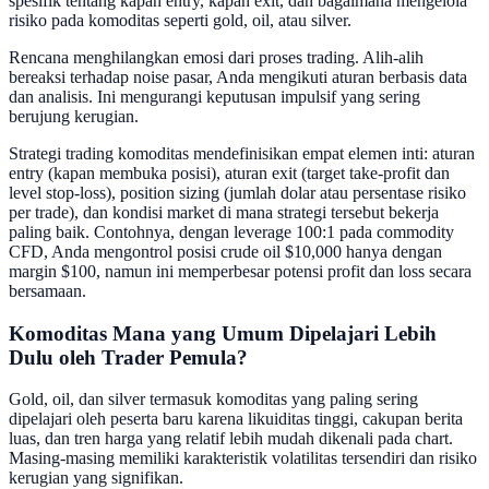
spesifik tentang kapan entry, kapan exit, dan bagaimana mengelola
risiko pada komoditas seperti gold, oil, atau silver.
Rencana menghilangkan emosi dari proses trading. Alih-alih
bereaksi terhadap noise pasar, Anda mengikuti aturan berbasis data
dan analisis. Ini mengurangi keputusan impulsif yang sering
berujung kerugian.
Strategi trading komoditas mendefinisikan empat elemen inti: aturan
entry (kapan membuka posisi), aturan exit (target take-profit dan
level stop-loss), position sizing (jumlah dolar atau persentase risiko
per trade), dan kondisi market di mana strategi tersebut bekerja
paling baik. Contohnya, dengan leverage 100:1 pada commodity
CFD, Anda mengontrol posisi crude oil $10,000 hanya dengan
margin $100, namun ini memperbesar potensi profit dan loss secara
bersamaan.
Komoditas Mana yang Umum Dipelajari Lebih
Dulu oleh Trader Pemula?
Gold, oil, dan silver termasuk komoditas yang paling sering
dipelajari oleh peserta baru karena likuiditas tinggi, cakupan berita
luas, dan tren harga yang relatif lebih mudah dikenali pada chart.
Masing-masing memiliki karakteristik volatilitas tersendiri dan risiko
kerugian yang signifikan.