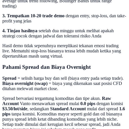
average untuk trend following, Bollinger Bands untuk range
trading)
3. Tempatkan 10-20 trade demo
dengan entry, stop-loss, dan take-
profit yang jelas
4. Tinjau hasilnya
setelah dua minggu untuk melihat apakah
strategi cocok dengan jadwal dan toleransi risiko Anda
Hasil demo tidak sepenuhnya mereplikasi tekanan emosi trading
live. Mematuhi stop-loss biasanya terasa lebih mudah ketika yang
dipertaruhkan masih uang virtual.
Pahami Spread dan Biaya Overnight
Spread
= selisih harga buy dan sell (biaya entry pada setiap trade).
Biaya overnight (swap)
= biaya yang dikenakan saat posisi CFD
ditahan melewati market close.
Spread bervariasi tergantung komoditas dan tipe akun.
Raw
Account
Vanto menawarkan spread mulai
0.0 pips
dengan komisi
$3.50/lot/side
, sedangkan
Standard Account
mulai dari spread
1.6
pips
tanpa komisi. Komoditas mayor seperti gold dan oil biasanya
punya spread lebih ketat dibanding komoditas yang lebih niche.
Setiap trade dimulai dari kerugian kecil sebesar spread, jadi Anda