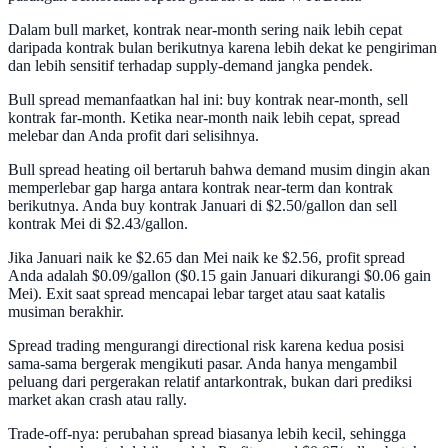
Dalam bull market, kontrak near-month sering naik lebih cepat
daripada kontrak bulan berikutnya karena lebih dekat ke pengiriman
dan lebih sensitif terhadap supply-demand jangka pendek.
Bull spread memanfaatkan hal ini: buy kontrak near-month, sell
kontrak far-month. Ketika near-month naik lebih cepat, spread
melebar dan Anda profit dari selisihnya.
Bull spread heating oil bertaruh bahwa demand musim dingin akan
memperlebar gap harga antara kontrak near-term dan kontrak
berikutnya. Anda buy kontrak Januari di $2.50/gallon dan sell
kontrak Mei di $2.43/gallon.
Jika Januari naik ke $2.65 dan Mei naik ke $2.56, profit spread
Anda adalah $0.09/gallon ($0.15 gain Januari dikurangi $0.06 gain
Mei). Exit saat spread mencapai lebar target atau saat katalis
musiman berakhir.
Spread trading mengurangi directional risk karena kedua posisi
sama-sama bergerak mengikuti pasar. Anda hanya mengambil
peluang dari pergerakan relatif antarkontrak, bukan dari prediksi
market akan crash atau rally.
Trade-off-nya: perubahan spread biasanya lebih kecil, sehingga