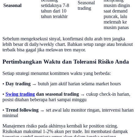
Seasonal
Seasonal
setidaknya 7-8
musim dingin
trading
tahun dari 10
saat demand
tahun terakhir
puncak, lalu
melemah ke
musim panas
Sebelum mengeksekusi sinyal, konfirmasi dulu arah tren jangka
lebih besar di daily/weekly chart. Bahkan setup range atau breakout
terbaik bisa gagal jika melawan tren mayor.
Pertimbangkan Waktu dan Toleransi Risiko Anda
Setiap strategi menuntut komitmen waktu yang berbeda:
•
Day trading
→ butuh jam aktif harian selama market hours
•
Swing trading
dan seasonal trading
→ cukup check-in harian,
posisi ditahan beberapa hari sampai minggu
•
Trend following
→ set awal lalu monitor ringan, intervensi harian
minimal
Manajemen risiko pada akhirnya kembali ke position sizing.
Risikokan maksimal 1-2% akun per trade. Ini membatasi dampak
kerugian sambil menjaga umur akun dalam jangka panjang.