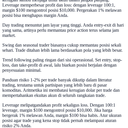
Leverage memperbesar profit dan loss: dengan leverage 100:1,
margin $100 mengontrol posisi $10,000. Pergerakan 1% melawan
posisi bisa menghapus margin Anda.
Day trading menuntut jam layar yang tinggi. Anda entry-exit di hari
yang sama, artinya perlu memantau price action terus selama jam
market.
Swing dan seasonal trader biasanya cukup memantau posisi sekali
sehari. Trade ditahan lebih lama berdasarkan pola yang lebih besar.
Trend following paling ringan dari sisi operasional. Set entry, stop-
loss, dan take-profit di awal, lalu biarkan posisi berjalan dengan
penyesuaian minimal.
Panduan risiko 1-2% per trade banyak dikutip dalam literatur
trading, terutama untuk partisipan yang lebih baru di pasar
komoditas. Aritmetika ini membatasi kerugian dolar per trade dan
mempertahankan ekuitas akun di seluruh rangkaian trade.
Leverage melipatgandakan profit sekaligus loss. Dengan 100:1
leverage, margin $100 mengontrol posisi $10,000. Jika harga
bergerak 1% melawan Anda, margin $100 bisa habis. Atur ukuran
posisi agar trade yang kena stop tidak pernah melampaui aturan
risiko 2% Anda.