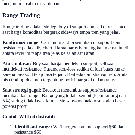
menjamin hasil di masa depan.
Range Trading
Range trading adalah strategi buy di support dan sell di resistance
saat harga komoditas bergerak sideways tanpa tren yang jelas.
Konfirmasi range:
Cari minimal dua sentuhan di support dan
resistance pada daily chart. Harga harus berulang kali memantul di
antara level itu tanpa tren jelas ke salah satu arah.
Aturan dasar:
Buy saat harga mendekati support, sell saat
mendekati resistance. Pasang stop-loss sedikit di luar batas range
karena breakout tetap bisa terjadi. Berbeda dari strategi tren, Anda
bisa trading dua arah tergantung posisi harga di dalam range.
Saat strategi gagal:
Breakout menembus support/resistance
membatalkan range. Range yang terlalu sempit (lebar kurang dari
5%) sering tidak layak karena stop-loss memakan sebagian besar
potensi profit.
Contoh WTI oil ilustratif:
Identifikasi range:
WTI bergerak antara support $60 dan
resistance $66