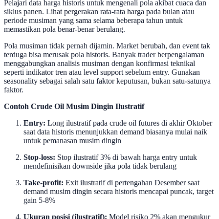
Pelajari data harga historis untuk mengenali pola akibat cuaca dan
siklus panen. Lihat pergerakan rata-rata harga pada bulan atau
periode musiman yang sama selama beberapa tahun untuk
memastikan pola benar-benar berulang.
Pola musiman tidak pernah dijamin. Market berubah, dan event tak
terduga bisa merusak pola historis. Banyak trader berpengalaman
menggabungkan analisis musiman dengan konfirmasi teknikal
seperti indikator tren atau level support sebelum entry. Gunakan
seasonality sebagai salah satu faktor keputusan, bukan satu-satunya
faktor.
Contoh Crude Oil Musim Dingin Ilustratif
Entry:
Long ilustratif pada crude oil futures di akhir Oktober
saat data historis menunjukkan demand biasanya mulai naik
untuk pemanasan musim dingin
Stop-loss:
Stop ilustratif 3% di bawah harga entry untuk
mendefinisikan downside jika pola tidak berulang
Take-profit:
Exit ilustratif di pertengahan Desember saat
demand musim dingin secara historis mencapai puncak, target
gain 5-8%
Ukuran posisi (ilustratif):
Model risiko 2% akan mengukur