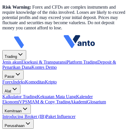
Risk Warning:
Forex and CFDs are complex instruments and
require knowledge of the risks involved. Losses are likely to exceed
potential profits and may exceed your initial deposit. Prices may
fluctuate and securities may become valueless. Do not deposit
money you cannot afford to lose.
Trading
Jenis akun
Eksekusi & Transparansi
Platform Trading
Deposit &
Penarikan Dana
Kontes Demo
Pasar
Forex
Indeks
Komoditas
Kripto
Alat
Kalkulator Trading
Kekuatan Mata Uang
Kalender
Ekonomi
VPS
MAM & Copy Trading
Akademi
Glosarium
Kemitraan
Introducing Broker (IB)
Paket Influencer
Perusahaan