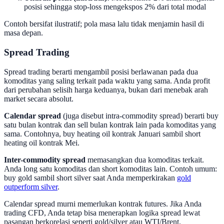
posisi sehingga stop-loss mengekspos 2% dari total modal
Contoh bersifat ilustratif; pola masa lalu tidak menjamin hasil di
masa depan.
Spread Trading
Spread trading berarti mengambil posisi berlawanan pada dua
komoditas yang saling terkait pada waktu yang sama. Anda profit
dari perubahan selisih harga keduanya, bukan dari menebak arah
market secara absolut.
Calendar spread
(juga disebut intra-commodity spread) berarti buy
satu bulan kontrak dan sell bulan kontrak lain pada komoditas yang
sama. Contohnya, buy heating oil kontrak Januari sambil short
heating oil kontrak Mei.
Inter-commodity spread
memasangkan dua komoditas terkait.
Anda long satu komoditas dan short komoditas lain. Contoh umum:
buy gold sambil short silver saat Anda memperkirakan
gold
outperform silver
.
Calendar spread murni memerlukan kontrak futures. Jika Anda
trading CFD, Anda tetap bisa menerapkan logika spread lewat
pasangan berkorelasi seperti gold/silver atau WTI/Brent.