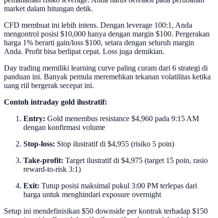
market dalam hitungan detik.
CFD membuat ini lebih intens. Dengan leverage 100:1, Anda
mengontrol posisi $10,000 hanya dengan margin $100. Pergerakan
harga 1% berarti gain/loss $100, setara dengan seluruh margin
Anda. Profit bisa berlipat cepat. Loss juga demikian.
Day trading memiliki learning curve paling curam dari 6 strategi di
panduan ini. Banyak pemula meremehkan tekanan volatilitas ketika
uang riil bergerak secepat ini.
Contoh intraday gold ilustratif:
Entry:
Gold menembus resistance $4,960 pada 9:15 AM
dengan konfirmasi volume
Stop-loss:
Stop ilustratif di $4,955 (risiko 5 poin)
Take-profit:
Target ilustratif di $4,975 (target 15 poin, rasio
reward-to-risk 3:1)
Exit:
Tutup posisi maksimal pukul 3:00 PM terlepas dari
harga untuk menghindari exposure overnight
Setup ini mendefinisikan $50 downside per kontrak terhadap $150