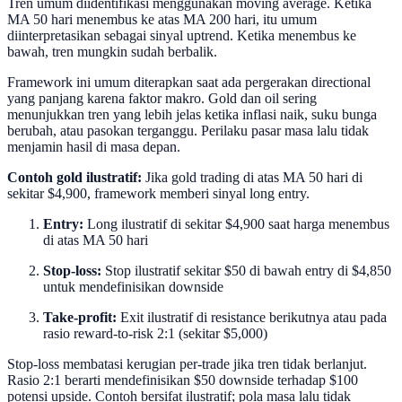
Tren umum diidentifikasi menggunakan moving average. Ketika
MA 50 hari menembus ke atas MA 200 hari, itu umum
diinterpretasikan sebagai sinyal uptrend. Ketika menembus ke
bawah, tren mungkin sudah berbalik.
Framework ini umum diterapkan saat ada pergerakan directional
yang panjang karena faktor makro. Gold dan oil sering
menunjukkan tren yang lebih jelas ketika inflasi naik, suku bunga
berubah, atau pasokan terganggu. Perilaku pasar masa lalu tidak
menjamin hasil di masa depan.
Contoh gold ilustratif:
Jika gold trading di atas MA 50 hari di
sekitar $4,900, framework memberi sinyal long entry.
Entry:
Long ilustratif di sekitar $4,900 saat harga menembus
di atas MA 50 hari
Stop-loss:
Stop ilustratif sekitar $50 di bawah entry di $4,850
untuk mendefinisikan downside
Take-profit:
Exit ilustratif di resistance berikutnya atau pada
rasio reward-to-risk 2:1 (sekitar $5,000)
Stop-loss membatasi kerugian per-trade jika tren tidak berlanjut.
Rasio 2:1 berarti mendefinisikan $50 downside terhadap $100
potensi upside. Contoh bersifat ilustratif; pola masa lalu tidak