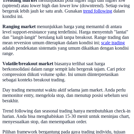
Trending market
menunjukkan pola higher high dan higher low
(uptrend) atau lower high dan lower low (downtrend). Setiap swing
bergerak lebih jauh ke satu arah. Gunakan
trend following
dalam
kondisi ini.
Ranging market
menunjukkan harga yang memantul di antara
level support-resistance yang terdefinisi. Harga menyentuh "lantai"
dan "langit-langit" berulang kali tanpa breakout. Range trading dan
mean reversion umum diterapkan dalam kondisi ini;
scale trading
adalah pendekatan sistematis yang umum dikaitkan dengan kondisi
range.
Volatile/breakout market
biasanya terlihat saat harga
berkonsolidasi dalam range sempit lalu bergerak tajam. Cari price
compression diikuti volume spike. Ini umum diinterpretasikan
sebagai konteks breakout trading.
Day trading menuntut waktu aktif selama jam market. Anda perlu
memonitor entry, mengelola stop, dan menutup posisi sebelum sesi
berakhir.
Trend following dan seasonal trading hanya membutuhkan check-in
harian. Anda bisa menghabiskan 15-30 menit untuk meninjau chart,
menyesuaikan stop, dan menempatkan order.
Pilihan framework bergantung pada gaya trading individu, tujuan