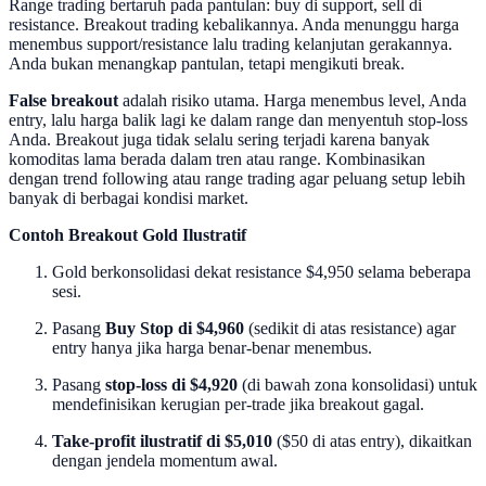
Range trading bertaruh pada pantulan: buy di support, sell di
resistance. Breakout trading kebalikannya. Anda menunggu harga
menembus support/resistance lalu trading kelanjutan gerakannya.
Anda bukan menangkap pantulan, tetapi mengikuti break.
False breakout
adalah risiko utama. Harga menembus level, Anda
entry, lalu harga balik lagi ke dalam range dan menyentuh stop-loss
Anda. Breakout juga tidak selalu sering terjadi karena banyak
komoditas lama berada dalam tren atau range. Kombinasikan
dengan trend following atau range trading agar peluang setup lebih
banyak di berbagai kondisi market.
Contoh Breakout Gold Ilustratif
Gold berkonsolidasi dekat resistance $4,950 selama beberapa
sesi.
Pasang
Buy Stop di $4,960
(sedikit di atas resistance) agar
entry hanya jika harga benar-benar menembus.
Pasang
stop-loss di $4,920
(di bawah zona konsolidasi) untuk
mendefinisikan kerugian per-trade jika breakout gagal.
Take-profit ilustratif di $5,010
($50 di atas entry), dikaitkan
dengan jendela momentum awal.