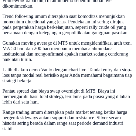
Framework dapat diuji di akun demo sebelum modal live
dikomitmenkan.
Trend following umum diterapkan saat komoditas menunjukkan
momentum directional yang jelas. Pendekatan ini sering dirujuk
pada pergerakan harga berkelanjutan, seperti rally crude oil yang
bersamaan dengan ketegangan geopolitik atau gangguan pasokan.
Gunakan moving average di MT5 untuk mengidentifikasi arah tren.
MA 50 hari dan 200 hari membantu membaca aliran dana
institusional dan mengonfirmasi apakah market sedang cenderung
naik atau turun.
Latih di akun demo Vanto dengan chart live. Tandai entry dan stop-
loss tanpa modal real berisiko agar Anda memahami bagaimana tiap
strategi bekerja.
Pantau spread dan biaya swap overnight di MT5. Biaya ini
memengaruhi hasil total strategi, terutama pada posisi yang ditahan
lebih dari satu hari.
Range trading umum diterapkan pada market tenang ketika harga
bergerak sideways antara support dan resistance. Silver secara
historis sering berada dalam range saat periode demand industri
stabil.