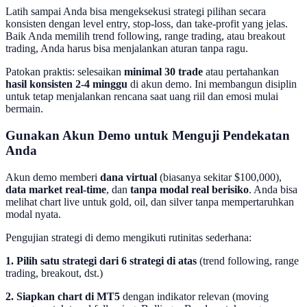
Latih sampai Anda bisa mengeksekusi strategi pilihan secara
konsisten dengan level entry, stop-loss, dan take-profit yang jelas.
Baik Anda memilih trend following, range trading, atau breakout
trading, Anda harus bisa menjalankan aturan tanpa ragu.
Patokan praktis: selesaikan
minimal 30 trade
atau pertahankan
hasil konsisten 2-4 minggu
di akun demo. Ini membangun disiplin
untuk tetap menjalankan rencana saat uang riil dan emosi mulai
bermain.
Gunakan Akun Demo untuk Menguji Pendekatan
Anda
Akun demo memberi
dana virtual
(biasanya sekitar $100,000),
data market real-time
, dan
tanpa modal real berisiko
. Anda bisa
melihat chart live untuk gold, oil, dan silver tanpa mempertaruhkan
modal nyata.
Pengujian strategi di demo mengikuti rutinitas sederhana:
1. Pilih satu strategi dari 6 strategi di atas
(trend following, range
trading, breakout, dst.)
2. Siapkan chart di MT5
dengan indikator relevan (moving