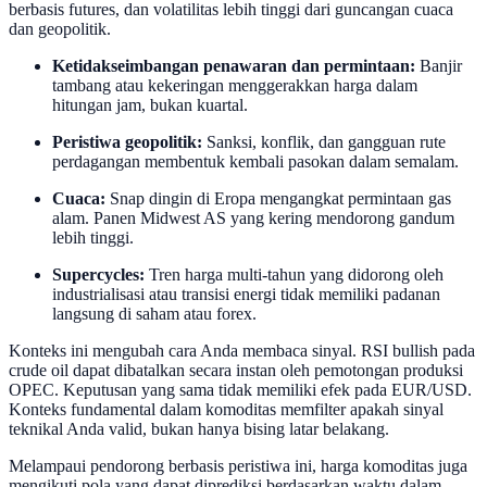
berbasis futures, dan volatilitas lebih tinggi dari guncangan cuaca
dan geopolitik.
Ketidakseimbangan penawaran dan permintaan:
Banjir
tambang atau kekeringan menggerakkan harga dalam
hitungan jam, bukan kuartal.
Peristiwa geopolitik:
Sanksi, konflik, dan gangguan rute
perdagangan membentuk kembali pasokan dalam semalam.
Cuaca:
Snap dingin di Eropa mengangkat permintaan gas
alam. Panen Midwest AS yang kering mendorong gandum
lebih tinggi.
Supercycles:
Tren harga multi-tahun yang didorong oleh
industrialisasi atau transisi energi tidak memiliki padanan
langsung di saham atau forex.
Konteks ini mengubah cara Anda membaca sinyal. RSI bullish pada
crude oil dapat dibatalkan secara instan oleh pemotongan produksi
OPEC. Keputusan yang sama tidak memiliki efek pada EUR/USD.
Konteks fundamental dalam komoditas memfilter apakah sinyal
teknikal Anda valid, bukan hanya bising latar belakang.
Melampaui pendorong berbasis peristiwa ini, harga komoditas juga
mengikuti pola yang dapat diprediksi berdasarkan waktu dalam