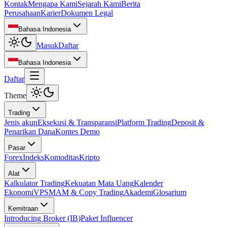
Kontak
Mengapa Kami
Sejarah Kami
Berita
Perusahaan
Karier
Dokumen Legal
Bahasa Indonesia
Masuk
Daftar
Bahasa Indonesia
Daftar
Theme
Trading
Jenis akun
Eksekusi & Transparansi
Platform Trading
Deposit &
Penarikan Dana
Kontes Demo
Pasar
Forex
Indeks
Komoditas
Kripto
Alat
Kalkulator Trading
Kekuatan Mata Uang
Kalender
Ekonomi
VPS
MAM & Copy Trading
Akademi
Glosarium
Kemitraan
Introducing Broker (IB)
Paket Influencer