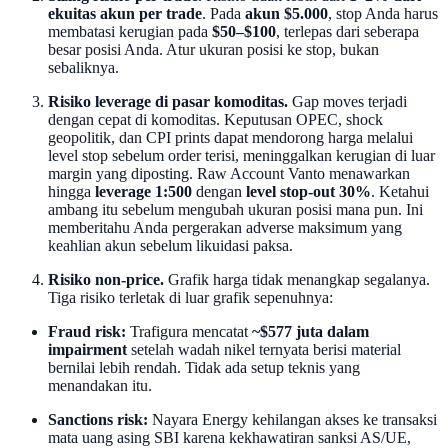
ekuitas akun per trade
. Pada
akun $5.000
, stop Anda harus
membatasi kerugian pada
$50–$100
, terlepas dari seberapa
besar posisi Anda. Atur ukuran posisi ke stop, bukan
sebaliknya.
Risiko leverage di pasar komoditas.
Gap moves terjadi
dengan cepat di komoditas. Keputusan OPEC, shock
geopolitik, dan CPI prints dapat mendorong harga melalui
level stop sebelum order terisi, meninggalkan kerugian di luar
margin yang diposting. Raw Account Vanto menawarkan
hingga
leverage 1:500
dengan
level stop-out 30%
. Ketahui
ambang itu sebelum mengubah ukuran posisi mana pun. Ini
memberitahu Anda pergerakan adverse maksimum yang
keahlian akun sebelum likuidasi paksa.
Risiko non-price.
Grafik harga tidak menangkap segalanya.
Tiga risiko terletak di luar grafik sepenuhnya:
Fraud risk:
Trafigura mencatat
~$577 juta dalam
impairment
setelah wadah nikel ternyata berisi material
bernilai lebih rendah. Tidak ada setup teknis yang
menandakan itu.
Sanctions risk:
Nayara Energy kehilangan akses ke transaksi
mata uang asing SBI karena kekhawatiran sanksi AS/UE,