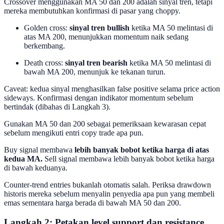
Crossover menggunakan MA 50 dan 200 adalah sinyal tren, tetapi
mereka membutuhkan konfirmasi di pasar yang choppy.
Golden cross:
sinyal tren bullish
ketika MA 50 melintasi di
atas MA 200, menunjukkan momentum naik sedang
berkembang.
Death cross:
sinyal tren bearish
ketika MA 50 melintasi di
bawah MA 200, menunjuk ke tekanan turun.
Caveat: kedua sinyal menghasilkan false positive selama price action
sideways. Konfirmasi dengan indikator momentum sebelum
bertindak (dibahas di Langkah 3).
Gunakan MA 50 dan 200 sebagai pemeriksaan kewarasan cepat
sebelum mengikuti entri copy trade apa pun.
Buy signal membawa
lebih banyak bobot ketika harga di atas
kedua MA.
Sell signal membawa lebih banyak bobot ketika harga
di bawah keduanya.
Counter-trend entries bukanlah otomatis salah. Periksa drawdown
historis mereka sebelum menyalin penyedia apa pun yang membeli
emas sementara harga berada di bawah MA 50 dan 200.
Langkah 2: Petakan level support dan resistance