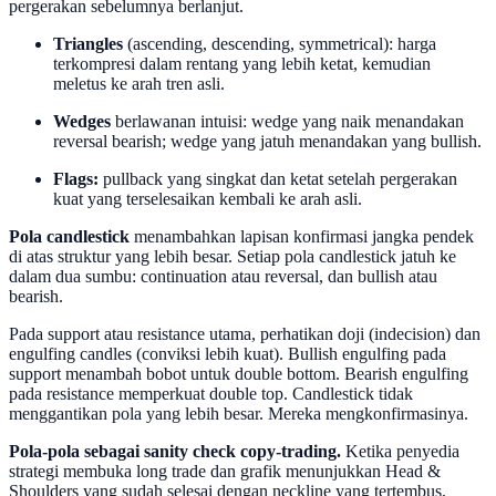
pergerakan sebelumnya berlanjut.
Triangles
(ascending, descending, symmetrical): harga
terkompresi dalam rentang yang lebih ketat, kemudian
meletus ke arah tren asli.
Wedges
berlawanan intuisi: wedge yang naik menandakan
reversal bearish; wedge yang jatuh menandakan yang bullish.
Flags:
pullback yang singkat dan ketat setelah pergerakan
kuat yang terselesaikan kembali ke arah asli.
Pola candlestick
menambahkan lapisan konfirmasi jangka pendek
di atas struktur yang lebih besar. Setiap pola candlestick jatuh ke
dalam dua sumbu: continuation atau reversal, dan bullish atau
bearish.
Pada support atau resistance utama, perhatikan doji (indecision) dan
engulfing candles (conviksi lebih kuat). Bullish engulfing pada
support menambah bobot untuk double bottom. Bearish engulfing
pada resistance memperkuat double top. Candlestick tidak
menggantikan pola yang lebih besar. Mereka mengkonfirmasinya.
Pola-pola sebagai sanity check copy-trading.
Ketika penyedia
strategi membuka long trade dan grafik menunjukkan Head &
Shoulders yang sudah selesai dengan neckline yang tertembus,