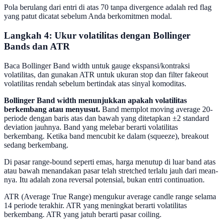
Pola berulang dari entri di atas 70 tanpa divergence adalah red flag
yang patut dicatat sebelum Anda berkomitmen modal.
Langkah 4: Ukur volatilitas dengan Bollinger
Bands dan ATR
Baca Bollinger Band width untuk gauge ekspansi/kontraksi
volatilitas, dan gunakan ATR untuk ukuran stop dan filter fakeout
volatilitas rendah sebelum bertindak atas sinyal komoditas.
Bollinger Band width menunjukkan apakah volatilitas
berkembang atau menyusut.
Band memplot moving average 20-
periode dengan baris atas dan bawah yang ditetapkan ±2 standard
deviation jauhnya. Band yang melebar berarti volatilitas
berkembang. Ketika band mencubit ke dalam (squeeze), breakout
sedang berkembang.
Di pasar range-bound seperti emas, harga menutup di luar band atas
atau bawah menandakan pasar telah stretched terlalu jauh dari mean-
nya. Itu adalah zona reversal potensial, bukan entri continuation.
ATR (Average True Range) mengukur average candle range selama
14 periode terakhir. ATR yang meningkat berarti volatilitas
berkembang. ATR yang jatuh berarti pasar coiling.