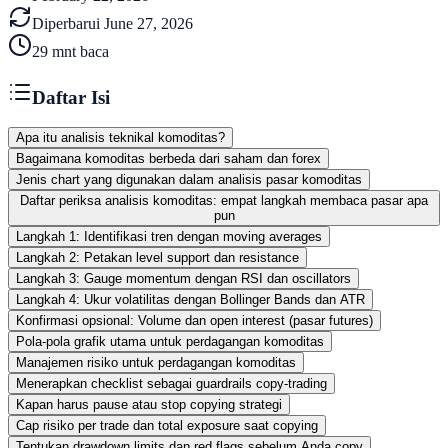
Diperbarui
June 27, 2026
29
mnt baca
Daftar Isi
Apa itu analisis teknikal komoditas?
Bagaimana komoditas berbeda dari saham dan forex
Jenis chart yang digunakan dalam analisis pasar komoditas
Daftar periksa analisis komoditas: empat langkah membaca pasar apa
pun
Langkah 1: Identifikasi tren dengan moving averages
Langkah 2: Petakan level support dan resistance
Langkah 3: Gauge momentum dengan RSI dan oscillators
Langkah 4: Ukur volatilitas dengan Bollinger Bands dan ATR
Konfirmasi opsional: Volume dan open interest (pasar futures)
Pola-pola grafik utama untuk perdagangan komoditas
Manajemen risiko untuk perdagangan komoditas
Menerapkan checklist sebagai guardrails copy-trading
Kapan harus pause atau stop copying strategi
Cap risiko per trade dan total exposure saat copying
Tentukan drawdown limits dan red flags sebelum Anda copy