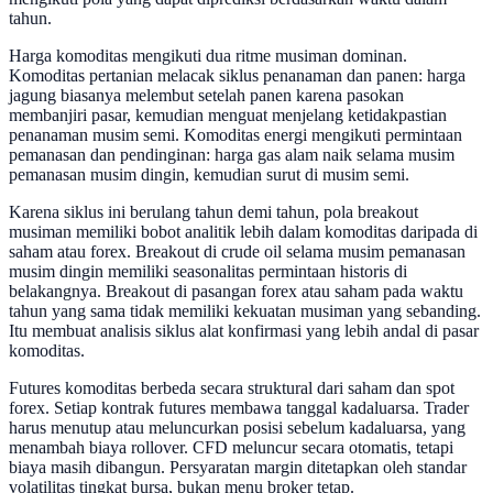
tahun.
Harga komoditas mengikuti dua ritme musiman dominan.
Komoditas pertanian melacak siklus penanaman dan panen: harga
jagung biasanya melembut setelah panen karena pasokan
membanjiri pasar, kemudian menguat menjelang ketidakpastian
penanaman musim semi. Komoditas energi mengikuti permintaan
pemanasan dan pendinginan: harga gas alam naik selama musim
pemanasan musim dingin, kemudian surut di musim semi.
Karena siklus ini berulang tahun demi tahun, pola breakout
musiman memiliki bobot analitik lebih dalam komoditas daripada di
saham atau forex. Breakout di crude oil selama musim pemanasan
musim dingin memiliki seasonalitas permintaan historis di
belakangnya. Breakout di pasangan forex atau saham pada waktu
tahun yang sama tidak memiliki kekuatan musiman yang sebanding.
Itu membuat analisis siklus alat konfirmasi yang lebih andal di pasar
komoditas.
Futures komoditas berbeda secara struktural dari saham dan spot
forex. Setiap kontrak futures membawa tanggal kadaluarsa. Trader
harus menutup atau meluncurkan posisi sebelum kadaluarsa, yang
menambah biaya rollover. CFD meluncur secara otomatis, tetapi
biaya masih dibangun. Persyaratan margin ditetapkan oleh standar
volatilitas tingkat bursa, bukan menu broker tetap.