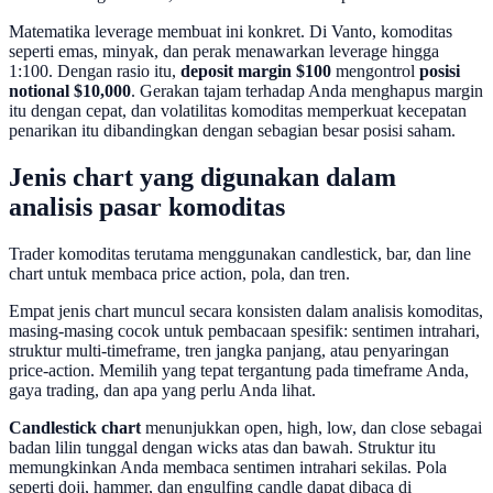
Matematika leverage membuat ini konkret. Di Vanto, komoditas
seperti emas, minyak, dan perak menawarkan leverage hingga
1:100. Dengan rasio itu,
deposit margin $100
mengontrol
posisi
notional $10,000
. Gerakan tajam terhadap Anda menghapus margin
itu dengan cepat, dan volatilitas komoditas memperkuat kecepatan
penarikan itu dibandingkan dengan sebagian besar posisi saham.
Jenis chart yang digunakan dalam
analisis pasar komoditas
Trader komoditas terutama menggunakan candlestick, bar, dan line
chart untuk membaca price action, pola, dan tren.
Empat jenis chart muncul secara konsisten dalam analisis komoditas,
masing-masing cocok untuk pembacaan spesifik: sentimen intrahari,
struktur multi-timeframe, tren jangka panjang, atau penyaringan
price-action. Memilih yang tepat tergantung pada timeframe Anda,
gaya trading, dan apa yang perlu Anda lihat.
Candlestick chart
menunjukkan open, high, low, dan close sebagai
badan lilin tunggal dengan wicks atas dan bawah. Struktur itu
memungkinkan Anda membaca sentimen intrahari sekilas. Pola
seperti doji, hammer, dan engulfing candle dapat dibaca di