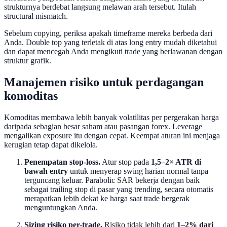
strukturnya berdebat langsung melawan arah tersebut. Itulah
structural mismatch.
Sebelum copying, periksa apakah timeframe mereka berbeda dari
Anda. Double top yang terletak di atas long entry mudah diketahui
dan dapat mencegah Anda mengikuti trade yang berlawanan dengan
struktur grafik.
Manajemen risiko untuk perdagangan
komoditas
Komoditas membawa lebih banyak volatilitas per pergerakan harga
daripada sebagian besar saham atau pasangan forex. Leverage
mengalikan exposure itu dengan cepat. Keempat aturan ini menjaga
kerugian tetap dapat dikelola.
Penempatan stop-loss.
Atur stop pada
1,5–2× ATR di
bawah entry
untuk menyerap swing harian normal tanpa
terguncang keluar. Parabolic SAR bekerja dengan baik
sebagai trailing stop di pasar yang trending, secara otomatis
merapatkan lebih dekat ke harga saat trade bergerak
menguntungkan Anda.
Sizing risiko per-trade.
Risiko tidak lebih dari
1–2% dari