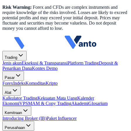
Risk Warning:
Forex and CFDs are complex instruments and
require knowledge of the risks involved. Losses are likely to exceed
potential profits and may exceed your initial deposit. Prices may
fluctuate and securities may become valueless. Do not deposit
money you cannot afford to lose.
Trading
Jenis akun
Eksekusi & Transparansi
Platform Trading
Deposit &
Penarikan Dana
Kontes Demo
Pasar
Forex
Indeks
Komoditas
Kripto
Alat
Kalkulator Trading
Kekuatan Mata Uang
Kalender
Ekonomi
VPS
MAM & Copy Trading
Akademi
Glosarium
Kemitraan
Introducing Broker (IB)
Paket Influencer
Perusahaan