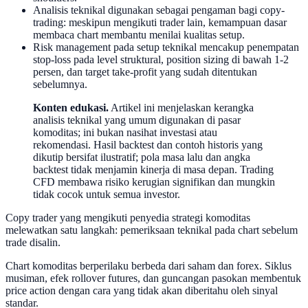
Analisis teknikal digunakan sebagai pengaman bagi copy-
trading: meskipun mengikuti trader lain, kemampuan dasar
membaca chart membantu menilai kualitas setup.
Risk management pada setup teknikal mencakup penempatan
stop-loss pada level struktural, position sizing di bawah 1-2
persen, dan target take-profit yang sudah ditentukan
sebelumnya.
Konten edukasi.
Artikel ini menjelaskan kerangka
analisis teknikal yang umum digunakan di pasar
komoditas; ini bukan nasihat investasi atau
rekomendasi. Hasil backtest dan contoh historis yang
dikutip bersifat ilustratif; pola masa lalu dan angka
backtest tidak menjamin kinerja di masa depan. Trading
CFD membawa risiko kerugian signifikan dan mungkin
tidak cocok untuk semua investor.
Copy trader yang mengikuti penyedia strategi komoditas
melewatkan satu langkah: pemeriksaan teknikal pada chart sebelum
trade disalin.
Chart komoditas berperilaku berbeda dari saham dan forex. Siklus
musiman, efek rollover futures, dan guncangan pasokan membentuk
price action dengan cara yang tidak akan diberitahu oleh sinyal
standar.