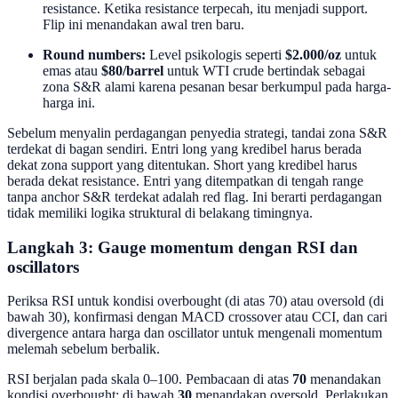
resistance. Ketika resistance terpecah, itu menjadi support.
Flip ini menandakan awal tren baru.
Round numbers:
Level psikologis seperti
$2.000/oz
untuk
emas atau
$80/barrel
untuk WTI crude bertindak sebagai
zona S&R alami karena pesanan besar berkumpul pada harga-
harga ini.
Sebelum menyalin perdagangan penyedia strategi, tandai zona S&R
terdekat di bagan sendiri. Entri long yang kredibel harus berada
dekat zona support yang ditentukan. Short yang kredibel harus
berada dekat resistance. Entri yang ditempatkan di tengah range
tanpa anchor S&R terdekat adalah red flag. Ini berarti perdagangan
tidak memiliki logika struktural di belakang timingnya.
Langkah 3: Gauge momentum dengan RSI dan
oscillators
Periksa RSI untuk kondisi overbought (di atas 70) atau oversold (di
bawah 30), konfirmasi dengan MACD crossover atau CCI, dan cari
divergence antara harga dan oscillator untuk mengenali momentum
melemah sebelum berbalik.
RSI berjalan pada skala 0–100. Pembacaan di atas
70
menandakan
kondisi overbought; di bawah
30
menandakan oversold. Perlakukan