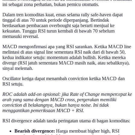
ini sebagai zona perhatian, bukan pemicu otomatis.
Dalam tren komoditas kuat, emas selama rally safe-haven dapat
tinggal di atas 70 untuk periode diperpanjang. Bertindak
berdasarkan pembacaan overbought saja berarti menjual ke
kekuatan. Tunggu RSI turun kembali di bawah 70 sebelum
memasuki reversal.
MACD mengonfirmasi apa yang RSI sarankan. Ketika MACD line
melintasi di atas signal line sementara RSI naik dari di bawah 50,
kedua indikator setuju: momentum adalah bullish. Ketika mereka
diverge (RSI jatuh sementara MACD masih naik, atau sebaliknya),
sinyal melemah.
Oscillator ketiga dapat menambah conviction ketika MACD dan
RSI setuju.
ROC adalah add-on opsional: jika Rate of Change mempercepat ke
arah yang sama dengan MACD cross, pergerakan memiliki
conviction di belakangnya, bukan hanya noise. Ini tidak
menggantikan pemeriksaan MACD + RSI.
RSI divergence adalah tanda peringatan utama di bagan komoditas:
Bearish divergence:
Harga membuat higher high, RSI