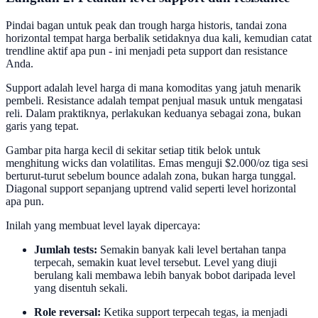
Pindai bagan untuk peak dan trough harga historis, tandai zona
horizontal tempat harga berbalik setidaknya dua kali, kemudian catat
trendline aktif apa pun - ini menjadi peta support dan resistance
Anda.
Support adalah level harga di mana komoditas yang jatuh menarik
pembeli. Resistance adalah tempat penjual masuk untuk mengatasi
reli. Dalam praktiknya, perlakukan keduanya sebagai zona, bukan
garis yang tepat.
Gambar pita harga kecil di sekitar setiap titik belok untuk
menghitung wicks dan volatilitas. Emas menguji $2.000/oz tiga sesi
berturut-turut sebelum bounce adalah zona, bukan harga tunggal.
Diagonal support sepanjang uptrend valid seperti level horizontal
apa pun.
Inilah yang membuat level layak dipercaya:
Jumlah tests:
Semakin banyak kali level bertahan tanpa
terpecah, semakin kuat level tersebut. Level yang diuji
berulang kali membawa lebih banyak bobot daripada level
yang disentuh sekali.
Role reversal:
Ketika support terpecah tegas, ia menjadi