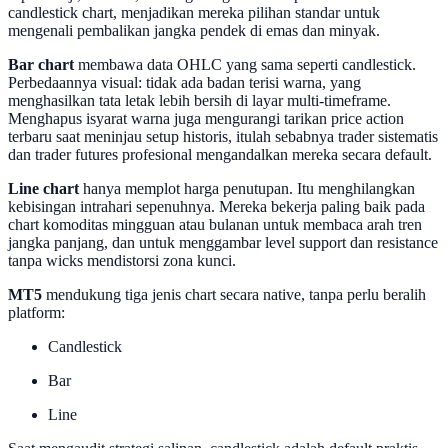
candlestick chart, menjadikan mereka pilihan standar untuk
mengenali pembalikan jangka pendek di emas dan minyak.
Bar chart
membawa data OHLC yang sama seperti candlestick.
Perbedaannya visual: tidak ada badan terisi warna, yang
menghasilkan tata letak lebih bersih di layar multi-timeframe.
Menghapus isyarat warna juga mengurangi tarikan price action
terbaru saat meninjau setup historis, itulah sebabnya trader sistematis
dan trader futures profesional mengandalkan mereka secara default.
Line chart
hanya memplot harga penutupan. Itu menghilangkan
kebisingan intrahari sepenuhnya. Mereka bekerja paling baik pada
chart komoditas mingguan atau bulanan untuk membaca arah tren
jangka panjang, dan untuk menggambar level support dan resistance
tanpa wicks mendistorsi zona kunci.
MT5
mendukung tiga jenis chart secara native, tanpa perlu beralih
platform:
Candlestick
Bar
Line