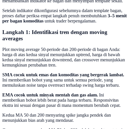
menambahkan indikator ke bagan dan menyimpan template sekali.
Setelah indikator dikonfigurasi sebelumnya dalam template bagan,
proses daftar periksa empat langkah penuh membutuhkan
3–5 menit
per bagan komoditas
untuk trader berpengalaman.
Langkah 1: Identifikasi tren dengan moving
averages
Plot moving average 50-periode dan 200-periode di bagan Anda:
harga di atas kedua sinyal menunjukkan uptrend, harga di bawah
kedua sinyal menunjukkan downtrend, dan crossover menunjukkan
kemungkinan perubahan tren.
SMA cocok untuk emas dan komoditas yang bergerak lambat.
Ini memberikan bobot yang sama untuk semua periode, yang
memuluskan noise tanpa overreact terhadap swing harga terbaru.
EMA cocok untuk minyak mentah dan gas alam.
Ini
memberikan bobot lebih berat pada harga terbaru. Responsivitas
ekstra ini sesuai dengan pasar di mana momentum berubah cepat.
Kedua MA 50 dan 200 menyaring spike jangka pendek dan
menunjukkan bias arah yang mendasar.