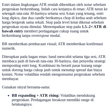
Entri dalam lingkungan ATR rendah dihentikan oleh noise sebelum
pergerakan berkembang. Inilah cara kerjanya di emas: ATR turun ke
setengah rata-rata 30-harinya selama sesi Asian yang tenang, entri
long dipicu, dan dua candle berikutnya chop di kedua arah sebelum
harga bergerak sama sekali. Stop pada level ketat dikenai sebelum
pergerakan nyata dimulai. Menempatkan stop pada
1.5–2× ATR di
bawah entry
memberi perdagangan cukup ruang untuk
berkembang tanpa overexpose modal.
BB memberikan pembacaan visual; ATR memberikan konfirmasi
numerik.
Diterapkan pada bagan emas: band mencubit selama tiga sesi, ATR
membaca jauh di bawah rata-rata 30-harinya, dan penyedia strategi
memposting entri long. Kombinasi itu berarti pasar kurang range
untuk dorong harga cukup jauh untuk menutup spread dan biaya
komisi. Noise volatilitas rendah mengonsumsi pergerakan sebelum
membayar.
Gunakan sinyal bersama-sama:
BB expanding + ATR rising:
Volatilitas mendukung
pergerakan. Perdagangan breakout memiliki range di
belakangnya.