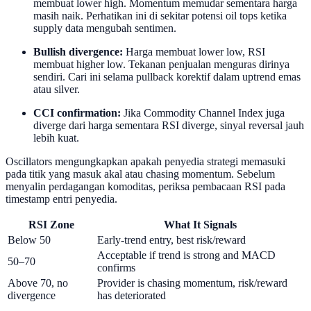
membuat lower high. Momentum memudar sementara harga
masih naik. Perhatikan ini di sekitar potensi oil tops ketika
supply data mengubah sentimen.
Bullish divergence:
Harga membuat lower low, RSI
membuat higher low. Tekanan penjualan menguras dirinya
sendiri. Cari ini selama pullback korektif dalam uptrend emas
atau silver.
CCI confirmation:
Jika Commodity Channel Index juga
diverge dari harga sementara RSI diverge, sinyal reversal jauh
lebih kuat.
Oscillators mengungkapkan apakah penyedia strategi memasuki
pada titik yang masuk akal atau chasing momentum. Sebelum
menyalin perdagangan komoditas, periksa pembacaan RSI pada
timestamp entri penyedia.
RSI Zone
What It Signals
Below 50
Early-trend entry, best risk/reward
Acceptable if trend is strong and MACD
50–70
confirms
Above 70, no
Provider is chasing momentum, risk/reward
divergence
has deteriorated