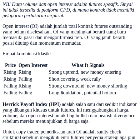
NB! Data volume dan open interest adalah futures-spesifik. Sinyal
ini tidak tersedia di platform CFD, di mana kontrak tidak memiliki
pelaporan pertukaran terpusat.
Open interest (OI) adalah jumlah total kontrak futures outstanding
yang belum diselesaikan. OI yang meningkat berarti uang baru
memasuki pasar dan mengonfirmasi tren. OI yang jatuh berarti
posisi ditutup dan momentum memudar.
Empat kombinasi klasik:
Price
Open Interest
What It Signals
Rising
Rising
Strong uptrend, new money entering
Rising
Falling
Short covering, weak rally
Falling
Rising
Strong downtrend, new money shorting
Falling
Falling
Long liquidation, potential bottom
Herrick Payoff Index (HPI)
adalah salah satu dari sedikit indikator
yang dibangun khusus untuk futures. Ini menggabungkan harga,
volume, dan open interest untuk flag bullish dan bearish divergence
sebelum mereka menunjukkan di harga saja.
Untuk copy trader, pemeriksaan arah OI adalah sanity check
struktural sebelum mengikuti entri futures penyedia strategi apa pun.