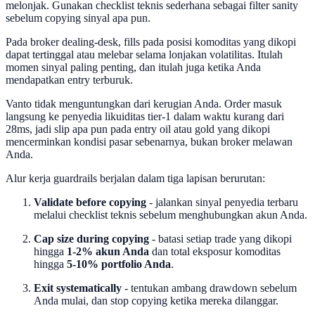
melonjak. Gunakan checklist teknis sederhana sebagai filter sanity
sebelum copying sinyal apa pun.
Pada broker dealing-desk, fills pada posisi komoditas yang dikopi
dapat tertinggal atau melebar selama lonjakan volatilitas. Itulah
momen sinyal paling penting, dan itulah juga ketika Anda
mendapatkan entry terburuk.
Vanto tidak menguntungkan dari kerugian Anda. Order masuk
langsung ke penyedia likuiditas tier-1 dalam waktu kurang dari
28ms, jadi slip apa pun pada entry oil atau gold yang dikopi
mencerminkan kondisi pasar sebenarnya, bukan broker melawan
Anda.
Alur kerja guardrails berjalan dalam tiga lapisan berurutan:
Validate before copying
- jalankan sinyal penyedia terbaru
melalui checklist teknis sebelum menghubungkan akun Anda.
Cap size during copying
- batasi setiap trade yang dikopi
hingga
1-2% akun Anda
dan total eksposur komoditas
hingga
5-10% portfolio Anda
.
Exit systematically
- tentukan ambang drawdown sebelum
Anda mulai, dan stop copying ketika mereka dilanggar.