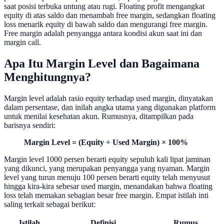
saat posisi terbuka untung atau rugi. Floating profit mengangkat
equity di atas saldo dan menambah free margin, sedangkan floating
loss menarik equity di bawah saldo dan mengurangi free margin.
Free margin adalah penyangga antara kondisi akun saat ini dan
margin call.
Apa Itu Margin Level dan Bagaimana
Menghitungnya?
Margin level adalah rasio equity terhadap used margin, dinyatakan
dalam persentase, dan inilah angka utama yang digunakan platform
untuk menilai kesehatan akun. Rumusnya, ditampilkan pada
barisnya sendiri:
Margin Level = (Equity ÷ Used Margin) × 100%
Margin level 1000 persen berarti equity sepuluh kali lipat jaminan
yang dikunci, yang merupakan penyangga yang nyaman. Margin
level yang turun menuju 100 persen berarti equity telah menyusut
hingga kira-kira sebesar used margin, menandakan bahwa floating
loss telah memakan sebagian besar free margin. Empat istilah inti
saling terkait sebagai berikut:
Istilah
Definisi
Rumus