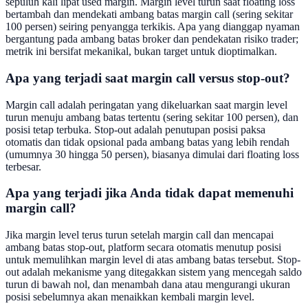
sepuluh kali lipat used margin. Margin level turun saat floating loss
bertambah dan mendekati ambang batas margin call (sering sekitar
100 persen) seiring penyangga terkikis. Apa yang dianggap nyaman
bergantung pada ambang batas broker dan pendekatan risiko trader;
metrik ini bersifat mekanikal, bukan target untuk dioptimalkan.
Apa yang terjadi saat margin call versus stop-out?
Margin call adalah peringatan yang dikeluarkan saat margin level
turun menuju ambang batas tertentu (sering sekitar 100 persen), dan
posisi tetap terbuka. Stop-out adalah penutupan posisi paksa
otomatis dan tidak opsional pada ambang batas yang lebih rendah
(umumnya 30 hingga 50 persen), biasanya dimulai dari floating loss
terbesar.
Apa yang terjadi jika Anda tidak dapat memenuhi
margin call?
Jika margin level terus turun setelah margin call dan mencapai
ambang batas stop-out, platform secara otomatis menutup posisi
untuk memulihkan margin level di atas ambang batas tersebut. Stop-
out adalah mekanisme yang ditegakkan sistem yang mencegah saldo
turun di bawah nol, dan menambah dana atau mengurangi ukuran
posisi sebelumnya akan menaikkan kembali margin level.