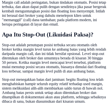
Margin call adalah peringatan, bukan tindakan otomatis. Posisi tetap
terbuka, dan akun dapat pulih dengan sendirinya jika pasar bergerak
kembali menguntungkan posisi dan floating loss menyempit. Istilah
ini berasal dari broker yang dahulu menelepon klien untuk
"memanggil" (call) dana tambahan; pada platform modern, ini
berupa peringatan di layar dan email.
Apa Itu Stop-Out (Likuidasi Paksa)?
Stop-out adalah penutupan posisi terbuka secara otomatis oleh
broker ketika margin level turun ke ambang batas yang lebih rendah
daripada margin call, dan ini tidak bersifat opsional. Level stop-out
ditentukan oleh broker dan umumnya berada di kisaran 30 hingga
50 persen. Ketika margin level mencapai level tersebut, platform
mulai menutup posisi secara otomatis, biasanya dimulai dari floating
loss terbesar, sampai margin level pulih di atas ambang batas.
Stop-out menegakkan batas dari jaminan: begitu floating loss telah
menghabiskan hampir seluruh equity relatif terhadap used margin,
sistem melikuidasi alih-alih membiarkan saldo turun di bawah nol.
Ambang batas persis untuk setiap akun ditentukan broker dan
ditampilkan di dokumentasi akun atau platform, sehingga sebaiknya
dibaca di sana, bukan diasumsikan dari kisaran umum.