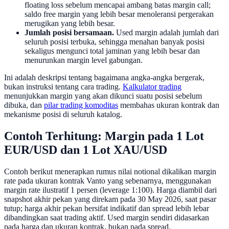
floating loss sebelum mencapai ambang batas margin call;
saldo free margin yang lebih besar menoleransi pergerakan
merugikan yang lebih besar.
Jumlah posisi bersamaan.
Used margin adalah jumlah dari
seluruh posisi terbuka, sehingga menahan banyak posisi
sekaligus mengunci total jaminan yang lebih besar dan
menurunkan margin level gabungan.
Ini adalah deskripsi tentang bagaimana angka-angka bergerak,
bukan instruksi tentang cara trading.
Kalkulator trading
menunjukkan margin yang akan dikunci suatu posisi sebelum
dibuka, dan
pilar trading komoditas
membahas ukuran kontrak dan
mekanisme posisi di seluruh katalog.
Contoh Terhitung: Margin pada 1 Lot
EUR/USD dan 1 Lot XAU/USD
Contoh berikut menerapkan rumus nilai notional dikalikan margin
rate pada ukuran kontrak Vanto yang sebenarnya, menggunakan
margin rate ilustratif 1 persen (leverage 1:100). Harga diambil dari
snapshot akhir pekan yang direkam pada 30 May 2026, saat pasar
tutup; harga akhir pekan bersifat indikatif dan spread lebih lebar
dibandingkan saat trading aktif. Used margin sendiri didasarkan
pada harga dan ukuran kontrak, bukan pada spread.