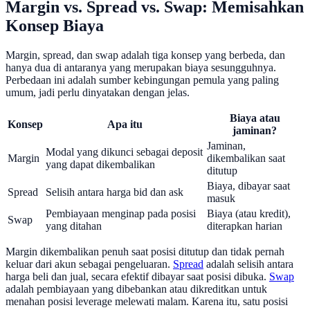
Margin vs. Spread vs. Swap: Memisahkan
Konsep Biaya
Margin, spread, dan swap adalah tiga konsep yang berbeda, dan
hanya dua di antaranya yang merupakan biaya sesungguhnya.
Perbedaan ini adalah sumber kebingungan pemula yang paling
umum, jadi perlu dinyatakan dengan jelas.
Biaya atau
Konsep
Apa itu
jaminan?
Jaminan,
Modal yang dikunci sebagai deposit
Margin
dikembalikan saat
yang dapat dikembalikan
ditutup
Biaya, dibayar saat
Spread
Selisih antara harga bid dan ask
masuk
Pembiayaan menginap pada posisi
Biaya (atau kredit),
Swap
yang ditahan
diterapkan harian
Margin dikembalikan penuh saat posisi ditutup dan tidak pernah
keluar dari akun sebagai pengeluaran.
Spread
adalah selisih antara
harga beli dan jual, secara efektif dibayar saat posisi dibuka.
Swap
adalah pembiayaan yang dibebankan atau dikreditkan untuk
menahan posisi leverage melewati malam. Karena itu, satu posisi