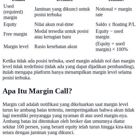
Used
Jaminan yang dikunci untuk
Notional × margin
(required)
posisi terbuka
rate
margin
Equity
Nilai akun real-time
Saldo ± floating P/L
Modal tersedia untuk posisi
Equity − used
Free margin
atau kerugian baru
margin
(Equity ÷ used
Margin level
Rasio kesehatan akun
margin) × 100%
Ketika tidak ada posisi terbuka, used margin adalah nol dan margin
level tidak terdefinisi (tidak ada yang dapat dijadikan pembanding),
itulah mengapa platform hanya menampilkan margin level selama
posisi terbuka.
Apa Itu Margin Call?
Margin call adalah notifikasi yang dikeluarkan saat margin level
turun ke ambang batas tertentu, memperingatkan bahwa akun tidak
lagi memiliki penyangga yang nyaman di atas used margin-nya.
Ambang batas ini ditentukan oleh broker dan umumnya diatur
sekitar 100 persen, yang berarti equity telah turun hingga kira-kira
setara dengan jaminan yang dikunci.