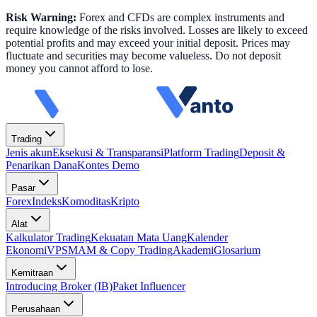
Risk Warning:
Forex and CFDs are complex instruments and
require knowledge of the risks involved. Losses are likely to exceed
potential profits and may exceed your initial deposit. Prices may
fluctuate and securities may become valueless. Do not deposit
money you cannot afford to lose.
Trading
Jenis akun
Eksekusi & Transparansi
Platform Trading
Deposit &
Penarikan Dana
Kontes Demo
Pasar
Forex
Indeks
Komoditas
Kripto
Alat
Kalkulator Trading
Kekuatan Mata Uang
Kalender
Ekonomi
VPS
MAM & Copy Trading
Akademi
Glosarium
Kemitraan
Introducing Broker (IB)
Paket Influencer
Perusahaan