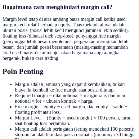
Bagaimana cara menghindari margin call?
Margin level tetap di atas ambang batas margin call ketika used
margin kecil relatif terhadap equity. Tuas mekanikalnya adalah
ukuran posisi (posisi lebih kecil mengunci jaminan lebih sedikit),
floating loss (dibatasi oleh stop-loss), penyangga free margin
(penyangga lebih besar menoleransi pergerakan merugikan lebih
besar), dan jumlah posisi bersamaan (masing-masing menambah
total used margin). Ini menjelaskan bagaimana angka-angka
bergerak, bukan cara trading.
Poin Penting
Margin adalah jaminan yang dapat dikembalikan, bukan
biaya; ia kembali ke free margin saat posisi ditutup.
Required margin = nilai notional × margin rate, dan nilai
notional = lot × ukuran kontrak × harga.
Free margin = equity − used margin, dan equity = saldo ±
floating profit atau loss.
Margin Level = (Equity ÷ used margin) × 100 persen, turun
saat floating loss bertambah.
Margin call adalah peringatan (sering mendekati 100 persen);
stop-out adalah likuidasi paksa otomatis (umumnya 30 hingga