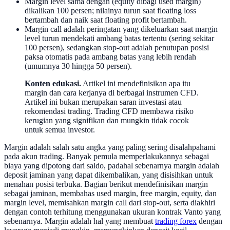
Margin level sama dengan (equity dibagi used margin)
dikalikan 100 persen; nilainya turun saat floating loss
bertambah dan naik saat floating profit bertambah.
Margin call adalah peringatan yang dikeluarkan saat margin
level turun mendekati ambang batas tertentu (sering sekitar
100 persen), sedangkan stop-out adalah penutupan posisi
paksa otomatis pada ambang batas yang lebih rendah
(umumnya 30 hingga 50 persen).
Konten edukasi.
Artikel ini mendefinisikan apa itu
margin dan cara kerjanya di berbagai instrumen CFD.
Artikel ini bukan merupakan saran investasi atau
rekomendasi trading. Trading CFD membawa risiko
kerugian yang signifikan dan mungkin tidak cocok
untuk semua investor.
Margin adalah salah satu angka yang paling sering disalahpahami
pada akun trading. Banyak pemula memperlakukannya sebagai
biaya yang dipotong dari saldo, padahal sebenarnya margin adalah
deposit jaminan yang dapat dikembalikan, yang disisihkan untuk
menahan posisi terbuka. Bagian berikut mendefinisikan margin
sebagai jaminan, membahas used margin, free margin, equity, dan
margin level, memisahkan margin call dari stop-out, serta diakhiri
dengan contoh terhitung menggunakan ukuran kontrak Vanto yang
sebenarnya. Margin adalah hal yang membuat
trading forex
dengan