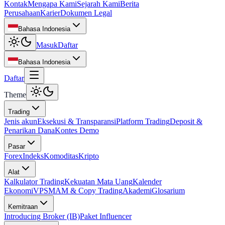
Kontak
Mengapa Kami
Sejarah Kami
Berita
Perusahaan
Karier
Dokumen Legal
Bahasa Indonesia
Masuk
Daftar
Bahasa Indonesia
Daftar
Theme
Trading
Jenis akun
Eksekusi & Transparansi
Platform Trading
Deposit &
Penarikan Dana
Kontes Demo
Pasar
Forex
Indeks
Komoditas
Kripto
Alat
Kalkulator Trading
Kekuatan Mata Uang
Kalender
Ekonomi
VPS
MAM & Copy Trading
Akademi
Glosarium
Kemitraan
Introducing Broker (IB)
Paket Influencer