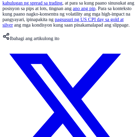
kahulugan ng spread sa trading
, at para sa kung paano sinusukat ang
posisyon sa pips at lots, tingnan ang
ano ang pip
. Para sa konteksto
kung paano nagko-konsentra ng volatility ang mga high-impact na
pangyayari, ipinapakita ng
pagsusuri ng US CPI day sa gold at
silver
ang mga kondisyon kung saan pinakamalapad ang slippage.
Ibahagi ang artikulong ito