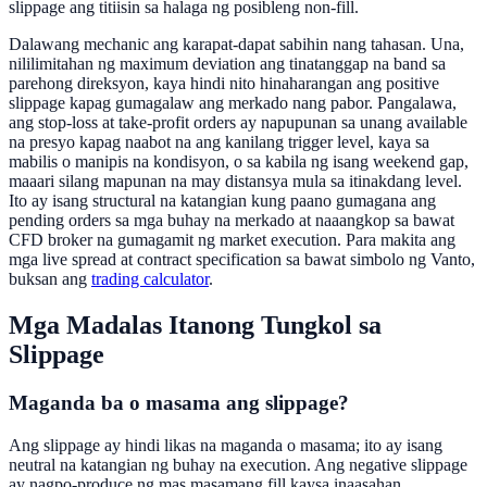
slippage ang titiisin sa halaga ng posibleng non-fill.
Dalawang mechanic ang karapat-dapat sabihin nang tahasan. Una,
nililimitahan ng maximum deviation ang tinatanggap na band sa
parehong direksyon, kaya hindi nito hinaharangan ang positive
slippage kapag gumagalaw ang merkado nang pabor. Pangalawa,
ang stop-loss at take-profit orders ay napupunan sa unang available
na presyo kapag naabot na ang kanilang trigger level, kaya sa
mabilis o manipis na kondisyon, o sa kabila ng isang weekend gap,
maaari silang mapunan na may distansya mula sa itinakdang level.
Ito ay isang structural na katangian kung paano gumagana ang
pending orders sa mga buhay na merkado at naaangkop sa bawat
CFD broker na gumagamit ng market execution. Para makita ang
mga live spread at contract specification sa bawat simbolo ng Vanto,
buksan ang
trading calculator
.
Mga Madalas Itanong Tungkol sa
Slippage
Maganda ba o masama ang slippage?
Ang slippage ay hindi likas na maganda o masama; ito ay isang
neutral na katangian ng buhay na execution. Ang negative slippage
ay nagpo-produce ng mas masamang fill kaysa inaasahan,