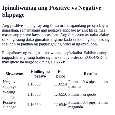
Ipinaliwanag ang Positive vs Negative
Slippage
Ang positive slippage ay ang fill sa mas magandang presyo kaysa
inaasahan, samantalang ang negative slippage ay ang fill sa mas
masamang presyo kaysa inaasahan. Ang direksyon ay nakasalalay
sa kung saang dako gumalaw ang merkado sa loob ng kapiraso ng
segundo sa pagitan ng paglalagay ng order at ng execution.
Pinapalinaw ng isang halimbawa ang pagkakaiba. Sabihin nating
nagpadala ang isang trader ng market buy order sa EUR/USD na
may quote na nagpapakita ng 1.16550:
Hiniling na
Fill
Sitwasyon
Resulta
presyo
price
Negative
Pinunan 0.4 pips na mas
1.16550
1.16554
slippage
masama
Walang
1.16550
1.16550
Pinunan sa quote
slippage
Positive
Pinunan 0.4 pips na mas
1.16550
1.16546
slippage
maganda