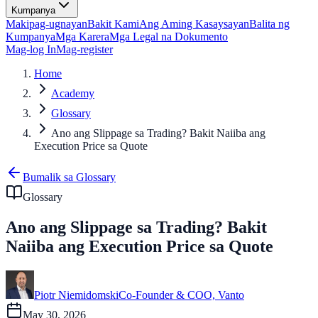
Kumpanya
Makipag-ugnayan
Bakit Kami
Ang Aming Kasaysayan
Balita ng
Kumpanya
Mga Karera
Mga Legal na Dokumento
Mag-log In
Mag-register
Home
Academy
Glossary
Ano ang Slippage sa Trading? Bakit Naiiba ang
Execution Price sa Quote
Bumalik sa Glossary
Glossary
Ano ang Slippage sa Trading? Bakit
Naiiba ang Execution Price sa Quote
Piotr Niemidomski
Co-Founder & COO, Vanto
May 30, 2026