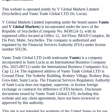
This website is operated jointly by V Global Markets Limited
(Seychelles) and Vanto Trade Global LTD (St. Lucia).
V Global Markets Limited (operating under the brand names
Vanto
and
V Global Markets
) is incorporated under the laws of the
Republic of Seychelles (Company No. 8438124-1), with its
registered office located at Office 12, 3rd Floor, IMAD Complex, Ile
Du Port, Mahe, Seychelles. The company is authorized and
regulated by the Financial Services Authority (FSA) under license
number SD236.
Vanto Trade Global LTD (with tradename
Vanto
) is a company
incorporated in Saint Lucia as an International Business Company
(No. 2025-00711) under the International Business Companies Act,
Cap 12.14. The registered address of Vanto Trade Global LTD is
Ground Floor, The Sotheby Building, Rodney Village, Rodney Bay,
Gros-Islet, Saint Lucia. The Financial Services Regulatory Authority
of Saint Lucia does not regulate, supervise, or license foreign
exchange or contracts for difference (CFD) brokers. Disclosure
documents issued by Vanto Trade Global LTD, including this
website and any client agreements, have not been reviewed or
approved by this authority.
This site is not intended for residents of the United States or for use