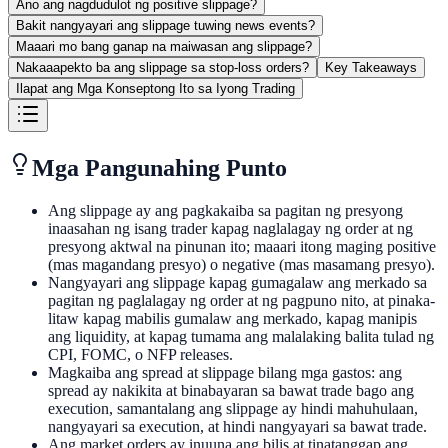
Ano ang nagdudulot ng positive slippage?
Bakit nangyayari ang slippage tuwing news events?
Maaari mo bang ganap na maiwasan ang slippage?
Nakaaapekto ba ang slippage sa stop-loss orders?
Key Takeaways
Ilapat ang Mga Konseptong Ito sa Iyong Trading
Mga Pangunahing Punto
Ang slippage ay ang pagkakaiba sa pagitan ng presyong
inaasahan ng isang trader kapag naglalagay ng order at ng
presyong aktwal na pinunan ito; maaari itong maging positive
(mas magandang presyo) o negative (mas masamang presyo).
Nangyayari ang slippage kapag gumagalaw ang merkado sa
pagitan ng paglalagay ng order at ng pagpuno nito, at pinaka-
litaw kapag mabilis gumalaw ang merkado, kapag manipis
ang liquidity, at kapag tumama ang malalaking balita tulad ng
CPI, FOMC, o NFP releases.
Magkaiba ang spread at slippage bilang mga gastos: ang
spread ay nakikita at binabayaran sa bawat trade bago ang
execution, samantalang ang slippage ay hindi mahuhulaan,
nangyayari sa execution, at hindi nangyayari sa bawat trade.
Ang market orders ay inuuna ang bilis at tinatanggap ang