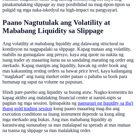
pinakamalaking slippage ay may posibilidad na mag-tipon-tipon sa
paligid ng mga naka-iskedyul na high-impact na pangyayari.
Paano Nagtutulak ang Volatility at
Mababang Liquidity sa Slippage
Ang volatility at mababang liquidity ang dalawang structural na
kondisyon na nagpapalaki sa slippage. Kapag mataas ang volatility,
mabilis na gumagalaw ang presyo, kaya ang quote na nakita ng
isang trader ay maaaring luma na sa sandaling marating ng order ang
merkado. Kapag manipis ang liquidity, hawak ng order book ang
mas kakaunting resting orders sa bawat price level, kaya kailangang
"maglakad" ang isang market order pataas o pababa sa book para
humanap ng sapat na volume na pupunan.
Hindi pare-pareho ang liquidity sa buong araw. Nagko-konsentra ito
kapag aktibo ang malalaking financial center at nanini-nipis sa
pagitan ng mga session. Ipinapakita ng
pagsusuri ng liquidity sa iba't
ibang gold trading session
kung paano maaaring mag-iba ang
execution conditions sa iisang instrument depende sa kung aling
mga merkado ang bukas. Ang mas mababang liquidity ay
karaniwang sumasabay sa mas malalapad na spreads at mas mataas
na tsansa ng slippage sa mas malalaking order.