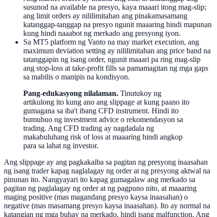
susunod na available na presyo, kaya maaari itong mag-slip;
ang limit orders ay nililimitahan ang pinakamasamang
katanggap-tanggap na presyo ngunit maaaring hindi mapunan
kung hindi naaabot ng merkado ang presyong iyon.
Sa MT5 platform ng Vanto na may market execution, ang
maximum deviation setting ay nililimitahan ang price band na
tatanggapin ng isang order, ngunit maaari pa ring mag-slip
ang stop-loss at take-profit fills sa pamamagitan ng mga gaps
sa mabilis o manipis na kondisyon.
Pang-edukasyong nilalaman.
Tinutukoy ng
artikulong ito kung ano ang slippage at kung paano ito
gumagana sa iba't ibang CFD instrument. Hindi ito
bumubuo ng investment advice o rekomendasyon sa
trading. Ang CFD trading ay nagdadala ng
makabuluhang risk of loss at maaaring hindi angkop
para sa lahat ng investor.
Ang slippage ay ang pagkakaiba sa pagitan ng presyong inaasahan
ng isang trader kapag naglalagay ng order at ng presyong aktwal na
pinunan ito. Nangyayari ito kapag gumagalaw ang merkado sa
pagitan ng paglalagay ng order at ng pagpuno nito, at maaaring
maging positive (mas magandang presyo kaysa inaasahan) o
negative (mas masamang presyo kaysa inaasahan). Ito ay normal na
katangian ng mga buhay na merkado, hindi isang malfunction. Ang