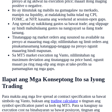
presyo at ng aktwal na execution price; maaari itong maging
positive o negative.
Ito ay itinutulak ng mabilis na gumagalaw na merkado,
manipis na liquidity, at malalaking balita tulad ng CPI,
FOMC, at NFP, kasama ang weekend at session-open gaps.
Ang spread ay nakikitang gastos sa bawat trade; ang slippage
ay hindi mahuhulaang gastos na nangyayari sa ilang trade
lamang.
Tinatanggap ng market orders ang susunod na available na
presyo at maaaring mag-slip; nililimitahan ng limit orders ang
pinakamasamang katanggap-tanggap na presyo ngunit
maaaring hindi mapunan.
Sa MT5 market execution ng Vanto, nililimitahan ng
maximum deviation ang tinatanggap na price band, ngunit
maaari pa ring mag-slip ang stops at take-profits sa
pamamagitan ng mga gaps.
Ilapat ang Mga Konseptong Ito sa Iyong
Trading
Para makita ang mga live spread at contract specification sa bawat
simbolo ng Vanto, buksan ang
trading calculator
o tingnan ang
symbol specification panel sa loob ng MT5. Para sa kaugnay na
execution cost na binabayaran sa bawat posisyon, tingnan ang