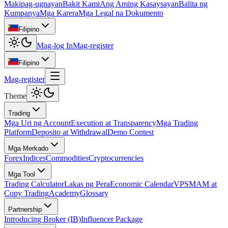
Makipag-ugnayan
Bakit Kami
Ang Aming Kasaysayan
Balita ng
Kumpanya
Mga Karera
Mga Legal na Dokumento
Filipino
Mag-log In
Mag-register
Filipino
Mag-register
Theme
Trading
Mga Uri ng Account
Execution at Transparency
Mga Trading
Platform
Deposito at Withdrawal
Demo Contest
Mga Merkado
Forex
Indices
Commodities
Cryptocurrencies
Mga Tool
Trading Calculator
Lakas ng Pera
Economic Calendar
VPS
MAM at
Copy Trading
Academy
Glossary
Partnership
Introducing Broker (IB)
Influencer Package