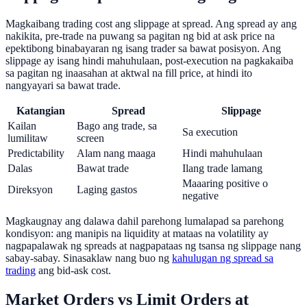
Magkaibang trading cost ang slippage at spread. Ang spread ay ang
nakikita, pre-trade na puwang sa pagitan ng bid at ask price na
epektibong binabayaran ng isang trader sa bawat posisyon. Ang
slippage ay isang hindi mahuhulaan, post-execution na pagkakaiba
sa pagitan ng inaasahan at aktwal na fill price, at hindi ito
nangyayari sa bawat trade.
Katangian
Spread
Slippage
Kailan
Bago ang trade, sa
Sa execution
lumilitaw
screen
Predictability
Alam nang maaga
Hindi mahuhulaan
Dalas
Bawat trade
Ilang trade lamang
Maaaring positive o
Direksyon
Laging gastos
negative
Magkaugnay ang dalawa dahil parehong lumalapad sa parehong
kondisyon: ang manipis na liquidity at mataas na volatility ay
nagpapalawak ng spreads at nagpapataas ng tsansa ng slippage nang
sabay-sabay. Sinasaklaw nang buo ng
kahulugan ng spread sa
trading
ang bid-ask cost.
Market Orders vs Limit Orders at