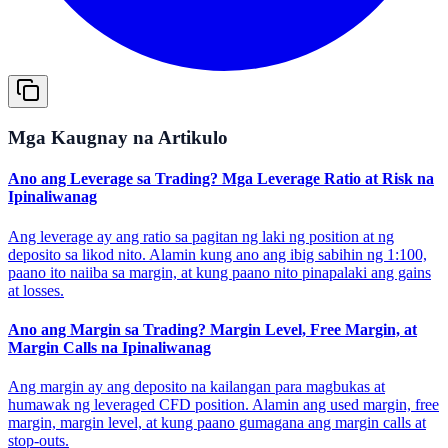
Mga Kaugnay na Artikulo
Ano ang Leverage sa Trading? Mga Leverage Ratio at Risk na
Ipinaliwanag
Ang leverage ay ang ratio sa pagitan ng laki ng position at ng
deposito sa likod nito. Alamin kung ano ang ibig sabihin ng 1:100,
paano ito naiiba sa margin, at kung paano nito pinapalaki ang gains
at losses.
Ano ang Margin sa Trading? Margin Level, Free Margin, at
Margin Calls na Ipinaliwanag
Ang margin ay ang deposito na kailangan para magbukas at
humawak ng leveraged CFD position. Alamin ang used margin, free
margin, margin level, at kung paano gumagana ang margin calls at
stop-outs.