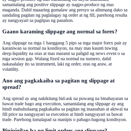
samantalang ang positive slippage ay nagpo-produce ng mas
maganda. Dahil maaaring gumalaw ang presyo sa alinmang dako sa
sandaling pagitan ng paglalagay ng order at ng fill, parehong resulta
ay nangyayari sa paglipas ng panahon.
Gaano karaming slippage ang normal sa forex?
Ang slippage na mga 1 hanggang 5 pips sa mga major forex pair ay
karaniwan sa normal na kondisyon, na may mas kaunti tuwing
deep-liquidity na oras at mas marami sa paligid ng news event o sa
mga session gap. Walang fixed na normal na numero, dahil
nakasalalay ito sa instrument, laki ng order, oras ng araw, at
volatility.
Ano ang pagkakaiba sa pagitan ng slippage at
spread?
Ang spread ay ang nakikitang bid-ask na puwang na binabayaran sa
bawat trade bago ang execution, samantalang ang slippage ay ang
hindi mahuhulaang pagkakaiba sa pagitan ng inaasahan at aktwal na
fill price na nangyayari sa execution at hindi nangyayari sa bawat
trade. Parehong lumalapad sa manipis o pabago-bagong kondisyon.
Pinipigilan ba ng limit orders ang slippage?