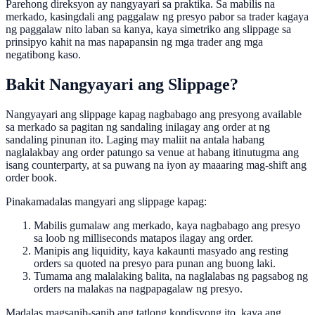
Parehong direksyon ay nangyayari sa praktika. Sa mabilis na
merkado, kasingdali ang paggalaw ng presyo pabor sa trader kagaya
ng paggalaw nito laban sa kanya, kaya simetriko ang slippage sa
prinsipyo kahit na mas napapansin ng mga trader ang mga
negatibong kaso.
Bakit Nangyayari ang Slippage?
Nangyayari ang slippage kapag nagbabago ang presyong available
sa merkado sa pagitan ng sandaling inilagay ang order at ng
sandaling pinunan ito. Laging may maliit na antala habang
naglalakbay ang order patungo sa venue at habang itinutugma ang
isang counterparty, at sa puwang na iyon ay maaaring mag-shift ang
order book.
Pinakamadalas mangyari ang slippage kapag:
Mabilis gumalaw ang merkado, kaya nagbabago ang presyo
sa loob ng milliseconds matapos ilagay ang order.
Manipis ang liquidity, kaya kakaunti masyado ang resting
orders sa quoted na presyo para punan ang buong laki.
Tumama ang malalaking balita, na naglalabas ng pagsabog ng
orders na malakas na nagpapagalaw ng presyo.
Madalas magsanib-sanib ang tatlong kondisyong ito, kaya ang