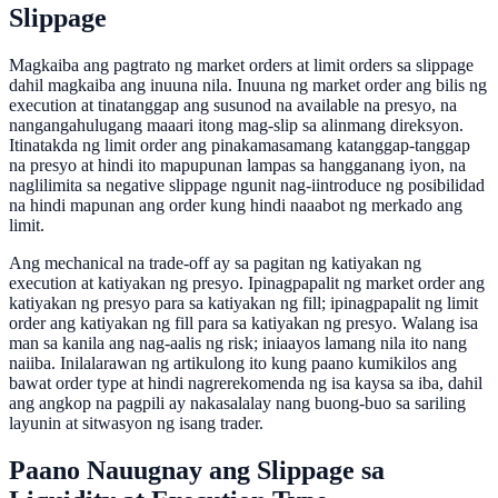
Slippage
Magkaiba ang pagtrato ng market orders at limit orders sa slippage
dahil magkaiba ang inuuna nila. Inuuna ng market order ang bilis ng
execution at tinatanggap ang susunod na available na presyo, na
nangangahulugang maaari itong mag-slip sa alinmang direksyon.
Itinatakda ng limit order ang pinakamasamang katanggap-tanggap
na presyo at hindi ito mapupunan lampas sa hangganang iyon, na
naglilimita sa negative slippage ngunit nag-iintroduce ng posibilidad
na hindi mapunan ang order kung hindi naaabot ng merkado ang
limit.
Ang mechanical na trade-off ay sa pagitan ng katiyakan ng
execution at katiyakan ng presyo. Ipinagpapalit ng market order ang
katiyakan ng presyo para sa katiyakan ng fill; ipinagpapalit ng limit
order ang katiyakan ng fill para sa katiyakan ng presyo. Walang isa
man sa kanila ang nag-aalis ng risk; iniaayos lamang nila ito nang
naiiba. Inilalarawan ng artikulong ito kung paano kumikilos ang
bawat order type at hindi nagrerekomenda ng isa kaysa sa iba, dahil
ang angkop na pagpili ay nakasalalay nang buong-buo sa sariling
layunin at sitwasyon ng isang trader.
Paano Nauugnay ang Slippage sa