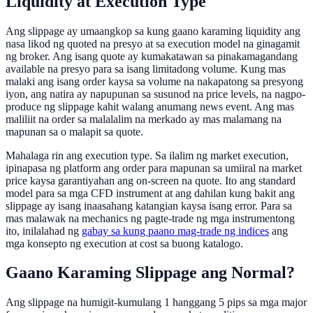
Liquidity at Execution Type
Ang slippage ay umaangkop sa kung gaano karaming liquidity ang
nasa likod ng quoted na presyo at sa execution model na ginagamit
ng broker. Ang isang quote ay kumakatawan sa pinakamagandang
available na presyo para sa isang limitadong volume. Kung mas
malaki ang isang order kaysa sa volume na nakapatong sa presyong
iyon, ang natira ay napupunan sa susunod na price levels, na nagpo-
produce ng slippage kahit walang anumang news event. Ang mas
maliliit na order sa malalalim na merkado ay mas malamang na
mapunan sa o malapit sa quote.
Mahalaga rin ang execution type. Sa ilalim ng market execution,
ipinapasa ng platform ang order para mapunan sa umiiral na market
price kaysa garantiyahan ang on-screen na quote. Ito ang standard
model para sa mga CFD instrument at ang dahilan kung bakit ang
slippage ay isang inaasahang katangian kaysa isang error. Para sa
mas malawak na mechanics ng pagte-trade ng mga instrumentong
ito, inilalahad ng
gabay sa kung paano mag-trade ng indices
ang
mga konsepto ng execution at cost sa buong katalogo.
Gaano Karaming Slippage ang Normal?
Ang slippage na humigit-kumulang 1 hanggang 5 pips sa mga major