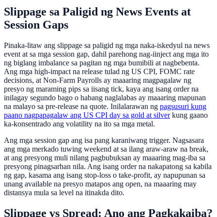
Slippage sa Paligid ng News Events at
Session Gaps
Pinaka-litaw ang slippage sa paligid ng mga naka-iskedyul na news
event at sa mga session gap, dahil parehong nag-iinject ang mga ito
ng biglang imbalance sa pagitan ng mga bumibili at nagbebenta.
Ang mga high-impact na release tulad ng US CPI, FOMC rate
decisions, at Non-Farm Payrolls ay maaaring magpagalaw ng
presyo ng maraming pips sa iisang tick, kaya ang isang order na
inilagay segundo bago o habang naglalabas ay maaaring mapunan
na malayo sa pre-release na quote. Inilalarawan ng
pagsusuri kung
paano nagpapagalaw ang US CPI day sa gold at silver
kung gaano
ka-konsentrado ang volatility na ito sa mga metal.
Ang mga session gap ang isa pang karaniwang trigger. Nagsasara
ang mga merkado tuwing weekend at sa ilang araw-araw na break,
at ang presyong muli nilang pagbubuksan ay maaaring mag-iba sa
presyong pinagsarhan nila. Ang isang order na nakapatong sa kabila
ng gap, kasama ang isang stop-loss o take-profit, ay napupunan sa
unang available na presyo matapos ang open, na maaaring may
distansya mula sa level na itinakda dito.
Slippage vs Spread: Ano ang Pagkakaiba?