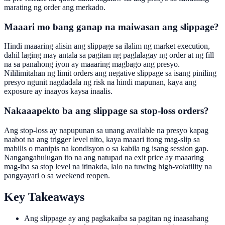
marating ng order ang merkado.
Maaari mo bang ganap na maiwasan ang slippage?
Hindi maaaring alisin ang slippage sa ilalim ng market execution,
dahil laging may antala sa pagitan ng paglalagay ng order at ng fill
na sa panahong iyon ay maaaring magbago ang presyo.
Nililimitahan ng limit orders ang negative slippage sa isang piniling
presyo ngunit nagdadala ng risk na hindi mapunan, kaya ang
exposure ay inaayos kaysa inaalis.
Nakaaapekto ba ang slippage sa stop-loss orders?
Ang stop-loss ay napupunan sa unang available na presyo kapag
naabot na ang trigger level nito, kaya maaari itong mag-slip sa
mabilis o manipis na kondisyon o sa kabila ng isang session gap.
Nangangahulugan ito na ang natupad na exit price ay maaaring
mag-iba sa stop level na itinakda, lalo na tuwing high-volatility na
pangyayari o sa weekend reopen.
Key Takeaways
Ang slippage ay ang pagkakaiba sa pagitan ng inaasahang