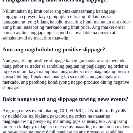
Nililimitahan ng limit order ang pinakamasamang katanggap-
tanggap na presyo, kaya pinipigilan nito ang fill lampas sa
hangganang iyon; bilang kapalit, maaaring hindi mapunan ang order
kung hindi naaabot ng merkado ang limit price. Ang market order
naman ay tinatanggap ang susunod na available na presyo at
samakatuwid ay maaaring mag-slip.
Ano ang nagdudulot ng positive slippage?
Nangyayari ang positive slippage kapag gumagalaw ang merkado
nang pabor sa trader sa sandaling pagitan ng paglalagay ng order at
ng execution, kaya napupunan ang order sa mas magandang presyo
kaysa hiniling. Pinakamalamang ito sa mabilis na gumagalaw na
merkado, ang parehong kondisyong nagpo-produce din ng negative
slippage.
Bakit nangyayari ang slippage tuwing news events?
Ang mga news event tulad ng CPI, FOMC, at Non-Farm Payrolls
ay naglalabas ng biglang pagsabog ng orders na maaaring
magpagalaw ng presyo ng maraming pips sa iisang tick. Ang isang
order na inilagay malapit sa release ay maaaring mapunan na malayo
sa pre-release na quote dahil nagalaw na ang presyo sa sandaling