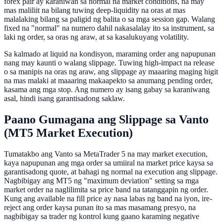
forex pair ay karaniwan sa normal na market conditions, na may
mas maliliit na bilang tuwing deep-liquidity na oras at mas
malalaking bilang sa paligid ng balita o sa mga session gap. Walang
fixed na "normal" na numero dahil nakasalalay ito sa instrument, sa
laki ng order, sa oras ng araw, at sa kasalukuyang volatility.
Sa kalmado at liquid na kondisyon, maraming order ang napupunan
nang may kaunti o walang slippage. Tuwing high-impact na release
o sa manipis na oras ng araw, ang slippage ay maaaring maging higit
na mas malaki at maaaring makaapekto sa anumang pending order,
kasama ang mga stop. Ang numero ay isang gabay sa karaniwang
asal, hindi isang garantisadong saklaw.
Paano Gumagana ang Slippage sa Vanto
(MT5 Market Execution)
Tumatakbo ang Vanto sa MetaTrader 5 na may market execution,
kaya napupunan ang mga order sa umiiral na market price kaysa sa
garantisadong quote, at bahagi ng normal na execution ang slippage.
Nagbibigay ang MT5 ng "maximum deviation" setting sa mga
market order na naglilimita sa price band na tatanggapin ng order.
Kung ang available na fill price ay nasa labas ng band na iyon, ire-
reject ang order kaysa punan ito sa mas masamang presyo, na
nagbibigay sa trader ng kontrol kung gaano karaming negative