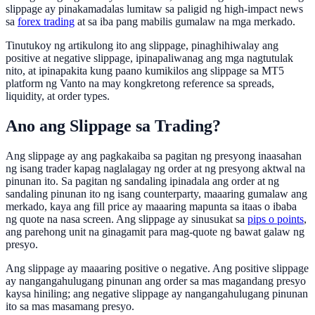
slippage ay pinakamadalas lumitaw sa paligid ng high-impact news
sa
forex trading
at sa iba pang mabilis gumalaw na mga merkado.
Tinutukoy ng artikulong ito ang slippage, pinaghihiwalay ang
positive at negative slippage, ipinapaliwanag ang mga nagtutulak
nito, at ipinapakita kung paano kumikilos ang slippage sa MT5
platform ng Vanto na may kongkretong reference sa spreads,
liquidity, at order types.
Ano ang Slippage sa Trading?
Ang slippage ay ang pagkakaiba sa pagitan ng presyong inaasahan
ng isang trader kapag naglalagay ng order at ng presyong aktwal na
pinunan ito. Sa pagitan ng sandaling ipinadala ang order at ng
sandaling pinunan ito ng isang counterparty, maaaring gumalaw ang
merkado, kaya ang fill price ay maaaring mapunta sa itaas o ibaba
ng quote na nasa screen. Ang slippage ay sinusukat sa
pips o points
,
ang parehong unit na ginagamit para mag-quote ng bawat galaw ng
presyo.
Ang slippage ay maaaring positive o negative. Ang positive slippage
ay nangangahulugang pinunan ang order sa mas magandang presyo
kaysa hiniling; ang negative slippage ay nangangahulugang pinunan
ito sa mas masamang presyo.