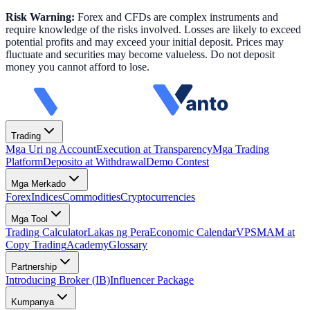
Risk Warning:
Forex and CFDs are complex instruments and
require knowledge of the risks involved. Losses are likely to exceed
potential profits and may exceed your initial deposit. Prices may
fluctuate and securities may become valueless. Do not deposit
money you cannot afford to lose.
Trading
Mga Uri ng Account
Execution at Transparency
Mga Trading
Platform
Deposito at Withdrawal
Demo Contest
Mga Merkado
Forex
Indices
Commodities
Cryptocurrencies
Mga Tool
Trading Calculator
Lakas ng Pera
Economic Calendar
VPS
MAM at
Copy Trading
Academy
Glossary
Partnership
Introducing Broker (IB)
Influencer Package
Kumpanya