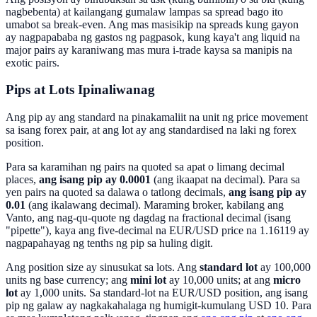
nagbebenta) at kailangang gumalaw lampas sa spread bago ito
umabot sa break-even. Ang mas masisikip na spreads kung gayon
ay nagpapababa ng gastos ng pagpasok, kung kaya't ang liquid na
major pairs ay karaniwang mas mura i-trade kaysa sa manipis na
exotic pairs.
Pips at Lots Ipinaliwanag
Ang pip ay ang standard na pinakamaliit na unit ng price movement
sa isang forex pair, at ang lot ay ang standardised na laki ng forex
position.
Para sa karamihan ng pairs na quoted sa apat o limang decimal
places,
ang isang pip ay 0.0001
(ang ikaapat na decimal). Para sa
yen pairs na quoted sa dalawa o tatlong decimals,
ang isang pip ay
0.01
(ang ikalawang decimal). Maraming broker, kabilang ang
Vanto, ang nag-qu-quote ng dagdag na fractional decimal (isang
"pipette"), kaya ang five-decimal na EUR/USD price na 1.16119 ay
nagpapahayag ng tenths ng pip sa huling digit.
Ang position size ay sinusukat sa lots. Ang
standard lot
ay 100,000
units ng base currency; ang
mini lot
ay 10,000 units; at ang
micro
lot
ay 1,000 units. Sa standard-lot na EUR/USD position, ang isang
pip ng galaw ay nagkakahalaga ng humigit-kumulang USD 10. Para