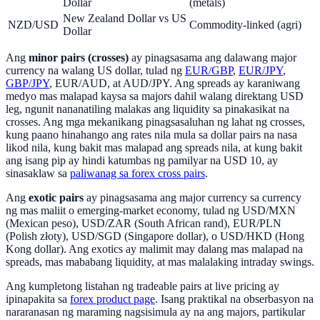
Dollar
(metals)
New Zealand Dollar vs US
NZD/USD
Commodity-linked (agri)
Dollar
Ang
minor pairs (crosses)
ay pinagsasama ang dalawang major
currency na walang US dollar, tulad ng
EUR/GBP
,
EUR/JPY
,
GBP/JPY
, EUR/AUD, at AUD/JPY. Ang spreads ay karaniwang
medyo mas malapad kaysa sa majors dahil walang direktang USD
leg, ngunit nananatiling malakas ang liquidity sa pinakasikat na
crosses. Ang mga mekanikang pinagsasaluhan ng lahat ng crosses,
kung paano hinahango ang rates nila mula sa dollar pairs na nasa
likod nila, kung bakit mas malapad ang spreads nila, at kung bakit
ang isang pip ay hindi katumbas ng pamilyar na USD 10, ay
sinasaklaw sa
paliwanag sa forex cross pairs
.
Ang
exotic pairs
ay pinagsasama ang major currency sa currency
ng mas maliit o emerging-market economy, tulad ng USD/MXN
(Mexican peso), USD/ZAR (South African rand), EUR/PLN
(Polish złoty), USD/SGD (Singapore dollar), o USD/HKD (Hong
Kong dollar). Ang exotics ay malimit may dalang mas malapad na
spreads, mas mababang liquidity, at mas malalaking intraday swings.
Ang kumpletong listahan ng tradeable pairs at live pricing ay
ipinapakita sa
forex product page
. Isang praktikal na obserbasyon na
nararanasan ng maraming nagsisimula ay na ang majors, partikular