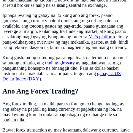
at retail broker sa halip na sa iisang sentral na exchange.
Ipinapaliwanag ng gabay na ito kung ano ang forex, paano
gumagana ang currency pair at quote, ang mga uri ng pairs na
available, ang totoong gastos ng pag-trade, paano gumagana ang
leverage at margin, kailan nag-tra-trade ang market, at kung paano
eksaktong maglagay ng iyong unang order sa
MT5 platform
. Ito ay
pang-edukasyong overview ng mga mekanika, gastos, at risk, hindi
isang rekomendasyon na bumili o magbenta ng anumang currency.
Kung gusto mong sumuong pa sa mga tiyak na termino na ginamit
sa buong artikulo, ang
trading glossary
ay naglalarawan sa mga
pangunahing konsepto na binanggit dito. Para sa dollar-basket
instrument na nakatabi sa major pairs, tingnan ang
gabay sa US
Dollar Index (DXY)
.
Ano Ang Forex Trading?
Ang forex trading, na maikli para sa foreign exchange trading, ay
ang sabay na pagbili ng isang currency at pagbebenta ng iba, na
may layuning kumita mula sa pagbabago ng exchange rate sa
pagitan nila.
Bawat forex transaction ay may kasamang dalawang currency, kaya