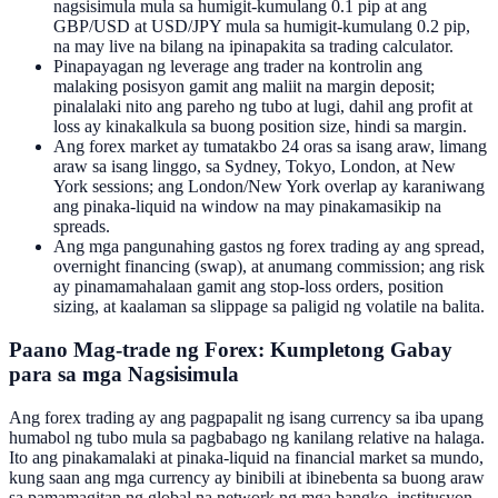
nagsisimula mula sa humigit-kumulang 0.1 pip at ang
GBP/USD at USD/JPY mula sa humigit-kumulang 0.2 pip,
na may live na bilang na ipinapakita sa trading calculator.
Pinapayagan ng leverage ang trader na kontrolin ang
malaking posisyon gamit ang maliit na margin deposit;
pinalalaki nito ang pareho ng tubo at lugi, dahil ang profit at
loss ay kinakalkula sa buong position size, hindi sa margin.
Ang forex market ay tumatakbo 24 oras sa isang araw, limang
araw sa isang linggo, sa Sydney, Tokyo, London, at New
York sessions; ang London/New York overlap ay karaniwang
ang pinaka-liquid na window na may pinakamasikip na
spreads.
Ang mga pangunahing gastos ng forex trading ay ang spread,
overnight financing (swap), at anumang commission; ang risk
ay pinamamahalaan gamit ang stop-loss orders, position
sizing, at kaalaman sa slippage sa paligid ng volatile na balita.
Paano Mag-trade ng Forex: Kumpletong Gabay
para sa mga Nagsisimula
Ang forex trading ay ang pagpapalit ng isang currency sa iba upang
humabol ng tubo mula sa pagbabago ng kanilang relative na halaga.
Ito ang pinakamalaki at pinaka-liquid na financial market sa mundo,
kung saan ang mga currency ay binibili at ibinebenta sa buong araw
sa pamamagitan ng global na network ng mga bangko, institusyon,