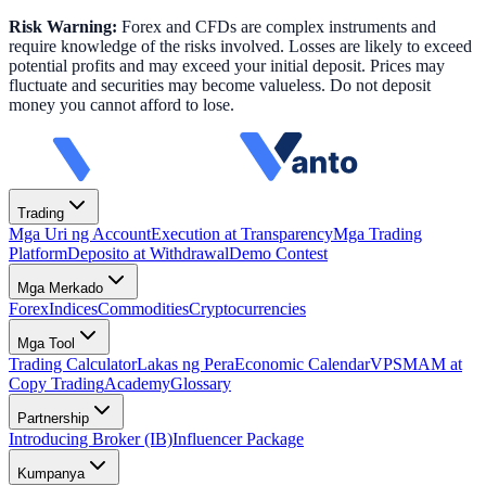
Risk Warning:
Forex and CFDs are complex instruments and
require knowledge of the risks involved. Losses are likely to exceed
potential profits and may exceed your initial deposit. Prices may
fluctuate and securities may become valueless. Do not deposit
money you cannot afford to lose.
Trading
Mga Uri ng Account
Execution at Transparency
Mga Trading
Platform
Deposito at Withdrawal
Demo Contest
Mga Merkado
Forex
Indices
Commodities
Cryptocurrencies
Mga Tool
Trading Calculator
Lakas ng Pera
Economic Calendar
VPS
MAM at
Copy Trading
Academy
Glossary
Partnership
Introducing Broker (IB)
Influencer Package
Kumpanya