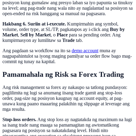
posisyon kung gumalaw ang presyo laban sa iyo papunta sa tinukoy
na level; ang pag-trade nang wala nito ay naglalantad sa posisyon sa
open-ended na risk hanggang sa manual na pagsasara.
Hakbang 6. Suriin at i-execute.
Kumpirmahin ang symbol,
volume, order type, at SL/TP, pagkatapos ay i-click ang
Buy by
Market
,
Sell by Market
, o
Place
para sa pending order. Ang
kumpirmasyon ay lumilitaw sa
Trade
tab.
Ang pagdaan sa workflow na ito sa
demo account
muna ay
nagpapahintulot sa iyong maging pamilyar sa order flow bago mag-
commit ng tunay na kapital.
Pamamahala ng Risk sa Forex Trading
Ang risk management sa forex ay nakaupo sa tatlong pundasyon:
paglilimita ng lugi sa anumang iisang trade gamit ang stop-loss
order, pag-size ng posisyon kaugnay ng account equity, at pag-
unawa kung paano maaaring palakihin ng slippage at leverage ang
mga resulta.
Stop-loss orders.
Ang stop loss ay nagtatakda ng maximum na lugi
sa isang trade nang maaga sa pamamagitan ng awtomatikong
pagsasara ng posisyon sa nakatakdang level. Hindi nito
ginagarantiya ang execution sa eksaktong presyong iyon sa