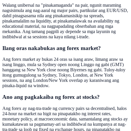
Walang unibersal na "pinakamaganda" na pair, ngunit maraming
nagsisimula ang nag-aaral ng major pairs, partikular ang EUR/USD,
dahil pinagsasama nila ang pinakamasisikip na spreads,
pinakamalalim na liquidity, at pinakamalawak na availability ng
educational material, na nagpapadaling obserbahan ang mga
mekanika. Ang tamang pagpili ay depende sa mga layunin ng
indibidwal at sa sessions na kaya nilang i-trade.
Ilang oras nakabukas ang forex market?
Ang forex market ay bukas 24 oras sa isang araw, limang araw sa
isang linggo, mula sa Sydney open noong Linggo ng gabi (GMT)
hanggang sa New York close noong Biyernes ng gabi. Tuloy-tuloy
itong gumugulong sa Sydney, Tokyo, London, at New York
sessions, na ang London/New York overlap ay karaniwang ang
pinaka-liquid na window.
Ano ang pagkakaiba ng forex at stocks?
Ang forex ay nag-tra-trade ng currency pairs sa decentralised, halos
24-hour na market na higit na pinapatakbo ng interest rates,
monetary policy, at macroeconomic data, samantalang ang stocks ay
kumakatawan sa pagmamay-ari sa indibidwal na kumpanya at nag-
tra-trade sa loob ng fixed na exchange hours, na pinapatakbo ng