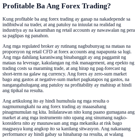
Profitable Ba Ang Forex Trading?
Kung profitable ba ang forex trading ay ganap na nakadepende sa
indibidwal na trader, at ang patuloy na iniuulat na realidad ng
industriya ay na karamihan ng retail accounts ay nawawalan ng pera
sa paglipas ng panahon.
Ang mga regulated broker ay rutinang nagbubunyag na mataas na
proporsyon ng retail CFD at forex accounts ang napapunta sa lugi.
Ang mga dahilang karaniwang binabanggit ay ang paggamit ng
mataas na leverage, kakulangan ng risk management, ang epekto ng
trading costs sa maraming trade, at ang hirap ng pag-forecast ng
short-term na galaw ng currency. Ang forex ay zero-sum market
bago ang gastos at negative-sum market pagkatapos ng gastos, na
nangangahulugang ang patuloy na profitability ay mahirap at hindi
ang tipikal na resulta.
Ang artikulong ito ay hindi humuhula ng mga resulta o
nagmumungkahi na ang forex trading ay maaasahang
pinagmumulan ng kita. Inilalarawan nito kung paano gumagana ang
market at ang mga instrumento nito upang ang sinumang nagko-
konsidera nito ay maunawaan ang mga mekanika at risk bago
magpasya kung angkop ito sa kanilang sitwasyon. Ang nakaraang
performance ay hindi gabay sa hinaharap na resulta, at walang