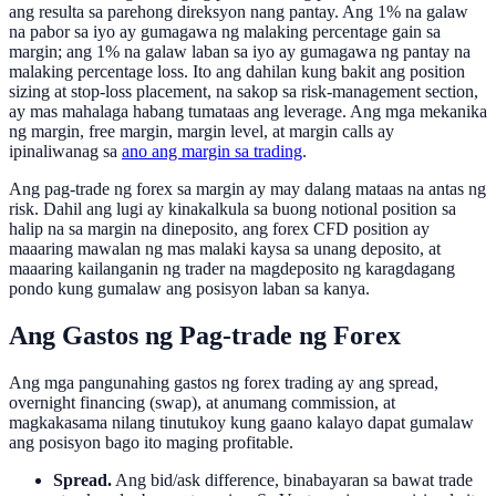
ang resulta sa parehong direksyon nang pantay. Ang 1% na galaw
na pabor sa iyo ay gumagawa ng malaking percentage gain sa
margin; ang 1% na galaw laban sa iyo ay gumagawa ng pantay na
malaking percentage loss. Ito ang dahilan kung bakit ang position
sizing at stop-loss placement, na sakop sa risk-management section,
ay mas mahalaga habang tumataas ang leverage. Ang mga mekanika
ng margin, free margin, margin level, at margin calls ay
ipinaliwanag sa
ano ang margin sa trading
.
Ang pag-trade ng forex sa margin ay may dalang mataas na antas ng
risk. Dahil ang lugi ay kinakalkula sa buong notional position sa
halip na sa margin na dineposito, ang forex CFD position ay
maaaring mawalan ng mas malaki kaysa sa unang deposito, at
maaaring kailanganin ng trader na magdeposito ng karagdagang
pondo kung gumalaw ang posisyon laban sa kanya.
Ang Gastos ng Pag-trade ng Forex
Ang mga pangunahing gastos ng forex trading ay ang spread,
overnight financing (swap), at anumang commission, at
magkakasama nilang tinutukoy kung gaano kalayo dapat gumalaw
ang posisyon bago ito maging profitable.
Spread.
Ang bid/ask difference, binabayaran sa bawat trade