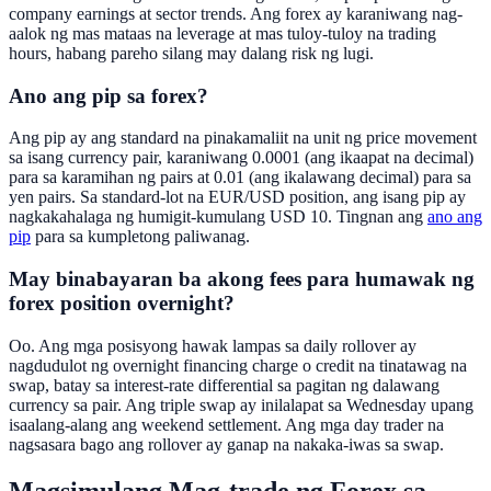
company earnings at sector trends. Ang forex ay karaniwang nag-
aalok ng mas mataas na leverage at mas tuloy-tuloy na trading
hours, habang pareho silang may dalang risk ng lugi.
Ano ang pip sa forex?
Ang pip ay ang standard na pinakamaliit na unit ng price movement
sa isang currency pair, karaniwang 0.0001 (ang ikaapat na decimal)
para sa karamihan ng pairs at 0.01 (ang ikalawang decimal) para sa
yen pairs. Sa standard-lot na EUR/USD position, ang isang pip ay
nagkakahalaga ng humigit-kumulang USD 10. Tingnan ang
ano ang
pip
para sa kumpletong paliwanag.
May binabayaran ba akong fees para humawak ng
forex position overnight?
Oo. Ang mga posisyong hawak lampas sa daily rollover ay
nagdudulot ng overnight financing charge o credit na tinatawag na
swap, batay sa interest-rate differential sa pagitan ng dalawang
currency sa pair. Ang triple swap ay inilalapat sa Wednesday upang
isaalang-alang ang weekend settlement. Ang mga day trader na
nagsasara bago ang rollover ay ganap na nakaka-iwas sa swap.
Magsimulang Mag-trade ng Forex sa