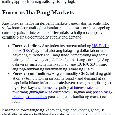
trading approach na nag-aalis ng risk ng lugi.
Forex vs Iba Pang Markets
Ang forex ay naiiba sa iba pang markets pangunahin sa scale nito,
sa 24-hour decentralised na istruktura nito, at sa sentral na papel ng
currency pairs at interest-rate differentials sa halip na company
earnings o single-commodity supply and demand.
Forex vs indices.
Ang index instrument tulad ng
US Dollar
Index (DXY)
ay binabalot ang halaga ng dollar laban sa
basket ng currencies sa iisang trade, samantalang ang forex
pair ay inihihiwalay ang dollar laban sa isang currency. Ang
dalawa ay malapit na magkaugnay: ang EUR/USD mismo
ang nag-aambag ng karamihan ng galaw ng DXY.
Forex vs commodities.
Ang commodity CFDs tulad ng gold
at oil ay tumutugon sa pisikal na supply and demand at sa
papel nila bilang inflation o safe-haven assets, isang ibang set
ng driver kaysa sa
monetary-policy at interest-rate na
pwersang gumagalaw sa currencies
. Tingnan ang
paano mag-
trade ng commodities
para sa mga mekanika ng market na
iyon.
Kasama sa forex range ng Vanto ang mga dedikadong gabay sa
pinakatina-trade na indibidwal na pairs, na bawat isa ay malalim na