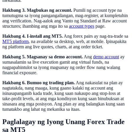
mekanika.
Hakbang 3. Magbukas ng account.
Pumili ng account type na
tumutugma sa iyong pangangailangan, mag-register, at kumpletuhin
ang verification. Nag-aalok ang Vanto ng Standard at Raw account
structures; ihambing ang mga ito sa
account types
page.
Hakbang 4. I-install ang MT5.
Ang forex pairs ay nag-tra-trade sa
MT5 platform
, na available sa desktop, web, at mobile. Ipinapakita
ng platform ang live quotes, charts, at ang order ticket.
Hakbang 5. Magsanay sa demo account.
Ang
demo account
ay
sumasalamin sa live execution gamit ang virtual funds, na
nagpapahintulot sa iyong magsanay ng order flow nang walang
financial exposure.
Hakbang 6. Bumuo ng trading plan.
Ang nakasulat na plan ay
nagtatakda, nang maaga, kung gaano kalaki ng account ang
isinasapanganib kada trade, kung saan nakaupo ang stop-loss at
take-profit levels, at ang mga kondisyon kung saan binubuksan at
sinasara ang mga posisyon. Ang plan ay ang balangkas kung saan
tumatakbo ang lahat ng mekanika sa itaas.
Paglalagay ng Iyong Unang Forex Trade
sa MT5