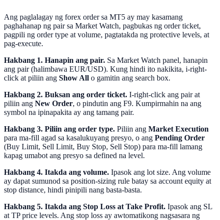
Ang paglalagay ng forex order sa MT5 ay may kasamang
paghahanap ng pair sa Market Watch, pagbukas ng order ticket,
pagpili ng order type at volume, pagtatakda ng protective levels, at
pag-execute.
Hakbang 1. Hanapin ang pair.
Sa Market Watch panel, hanapin
ang pair (halimbawa EUR/USD). Kung hindi ito nakikita, i-right-
click at piliin ang
Show All
o gamitin ang search box.
Hakbang 2. Buksan ang order ticket.
I-right-click ang pair at
piliin ang
New Order
, o pindutin ang F9. Kumpirmahin na ang
symbol na ipinapakita ay ang tamang pair.
Hakbang 3. Piliin ang order type.
Piliin ang
Market Execution
para ma-fill agad sa kasalukuyang presyo, o ang
Pending Order
(Buy Limit, Sell Limit, Buy Stop, Sell Stop) para ma-fill lamang
kapag umabot ang presyo sa defined na level.
Hakbang 4. Itakda ang volume.
Ipasok ang lot size. Ang volume
ay dapat sumunod sa position-sizing rule batay sa account equity at
stop distance, hindi pinipili nang basta-basta.
Hakbang 5. Itakda ang Stop Loss at Take Profit.
Ipasok ang SL
at TP price levels. Ang stop loss ay awtomatikong nagsasara ng