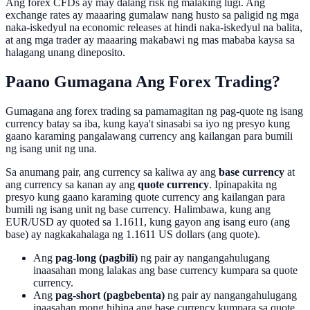
Ang forex CFDs ay may dalang risk ng malaking lugi. Ang
exchange rates ay maaaring gumalaw nang husto sa paligid ng mga
naka-iskedyul na economic releases at hindi naka-iskedyul na balita,
at ang mga trader ay maaaring makabawi ng mas mababa kaysa sa
halagang unang dineposito.
Paano Gumagana Ang Forex Trading?
Gumagana ang forex trading sa pamamagitan ng pag-quote ng isang
currency batay sa iba, kung kaya't sinasabi sa iyo ng presyo kung
gaano karaming pangalawang currency ang kailangan para bumili
ng isang unit ng una.
Sa anumang pair, ang currency sa kaliwa ay ang
base currency
at
ang currency sa kanan ay ang
quote currency
. Ipinapakita ng
presyo kung gaano karaming quote currency ang kailangan para
bumili ng isang unit ng base currency. Halimbawa, kung ang
EUR/USD ay quoted sa 1.1611, kung gayon ang isang euro (ang
base) ay nagkakahalaga ng 1.1611 US dollars (ang quote).
Ang
pag-long (pagbili)
ng pair ay nangangahulugang
inaasahan mong lalakas ang base currency kumpara sa quote
currency.
Ang
pag-short (pagbebenta)
ng pair ay nangangahulugang
inaasahan mong hihina ang base currency kumpara sa quote