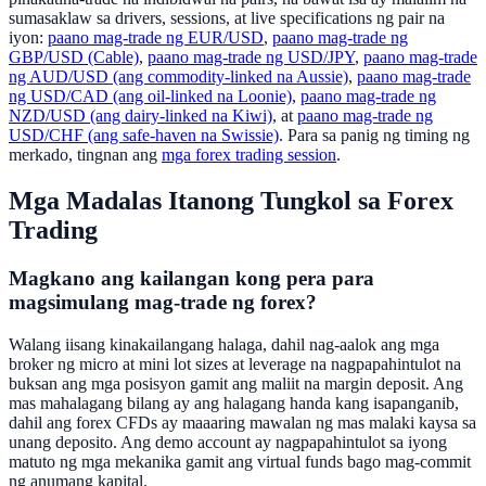
sumasaklaw sa drivers, sessions, at live specifications ng pair na
iyon:
paano mag-trade ng EUR/USD
,
paano mag-trade ng
GBP/USD (Cable)
,
paano mag-trade ng USD/JPY
,
paano mag-trade
ng AUD/USD (ang commodity-linked na Aussie)
,
paano mag-trade
ng USD/CAD (ang oil-linked na Loonie)
,
paano mag-trade ng
NZD/USD (ang dairy-linked na Kiwi)
, at
paano mag-trade ng
USD/CHF (ang safe-haven na Swissie)
. Para sa panig ng timing ng
merkado, tingnan ang
mga forex trading session
.
Mga Madalas Itanong Tungkol sa Forex
Trading
Magkano ang kailangan kong pera para
magsimulang mag-trade ng forex?
Walang iisang kinakailangang halaga, dahil nag-aalok ang mga
broker ng micro at mini lot sizes at leverage na nagpapahintulot na
buksan ang mga posisyon gamit ang maliit na margin deposit. Ang
mas mahalagang bilang ay ang halagang handa kang isapanganib,
dahil ang forex CFDs ay maaaring mawalan ng mas malaki kaysa sa
unang deposito. Ang demo account ay nagpapahintulot sa iyong
matuto ng mga mekanika gamit ang virtual funds bago mag-commit
ng anumang kapital.