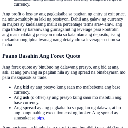
currency.
Ang profit o loss ay ang pagkakaiba sa pagitan ng entry at exit price,
na minu-multiply sa laki ng posisyon. Dahil ang galaw ng currency
sa majors ay kadalasang maliit sa percentage terms araw-araw, ang
mga trader ay karaniwang gumagamit ng leverage para kontrolin
ang mas malaking posisyon mula sa katamtamang deposito, isang
mekanismong ipinaliwanag nang detalyado sa leverage section sa
ibaba.
Paano Basahin Ang Forex Quote
Ang forex quote ay binubuo ng dalawang presyo, ang bid at ang
ask, at ang puwang sa pagitan nila ay ang spread na binabayaran mo
para makapasok sa trade.
Ang
bid
ay ang presyo kung saan mo maibebenta ang base
currency.
Ang
ask
(o offer) ay ang presyo kung saan mo mabibili ang
base currency.
Ang
spread
ay ang pagkakaiba sa pagitan ng dalawa, at ito
ang pangunahing execution cost ng broker. Ang spread ay
sinusukat sa
pips
.
Ang posisyon ay binubuksan sa ask (kung bumibili) o sa bid (kung