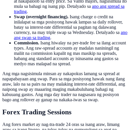
at nakapaloob sa entry price. Sa Vanto majors, nagsisimula ito
mula sa bahagi ng isang pip. Detalyado sa
ano ang spread sa
trading
.
Swap (overnight financing).
Isang charge o credit na
inilalapat sa mga posisyong hawak lampas sa daily rollover,
batay sa interest-rate differential sa pagitan ng dalawang
currency, na may triple swap sa Wednesday. Detalyado sa
ano
ang swap sa trading
.
Commission.
Isang hiwalay na per-trade fee sa ilang account
types. Ang raw-spread accounts ay madalas naniningil ng
maliit na commission kapalit ng mas masikip na spreads,
habang ang standard accounts ay isinasama ang gastos sa
medyo mas malapad na spread.
Ang mga nagsisimula minsan ay nakapokus lamang sa spread at
napapabayaan ang swap. Para sa mga posisyong hawak nang ilang
araw, lalo na sa pairs na may malaking interest-rate differential, ang
naipong swap ay maaaring maging makabuluhang bahagi ng
kabuuang gastos. Ang mga day trader na nagsasara ng posisyon
bago ang rollover ay ganap na nakaka-iwas sa swap.
Forex Trading Sessions
Ang forex market ay nag-tra-trade 24 oras sa isang araw, limang
araw sa isang linggo, na tuloy-tuloy na gumugulong sa apat na