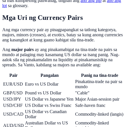
sa mas kumpletong paliwanag, tingnan ang
ano ang pip
at
ano ang
lot
sa glossary.
Mga Uri ng Currency Pairs
Ang mga currency pair ay pinagpapangkat sa tatlong kategorya,
majors, minors (crosses), at exotics, batay sa kung anong currencies
ang kasangkot at kung gaano kabigat sila tina-trade.
Ang
major pairs
ay ang pinakamabigat na tina-trade na pairs sa
mundo at palaging may kasamang US dollar sa isang panig. Nag-
aalok sila ng pinakamalalim na liquidity at pinakamasisikip na
spreads. Sa Vanto, kabilang sa majors na available ang:
Pair
Pangalan
Panig na tina-trade
Pinakatina-trade na pair sa
EUR/USD
Euro vs US Dollar
mundo
GBP/USD
Pound vs US Dollar
"Cable"
USD/JPY
US Dollar vs Japanese Yen
Major Asian-session pair
USD/CHF
US Dollar vs Swiss Franc
Safe-haven franc
US Dollar vs Canadian
USD/CAD
Commodity-linked (langis)
Dollar
Australian Dollar vs US
Commodity-linked
AUD/USD