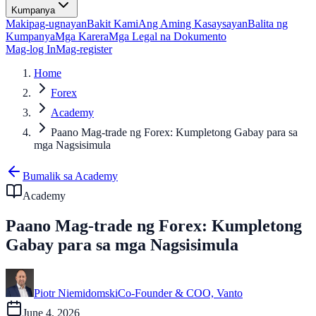
Kumpanya
Makipag-ugnayan
Bakit Kami
Ang Aming Kasaysayan
Balita ng
Kumpanya
Mga Karera
Mga Legal na Dokumento
Mag-log In
Mag-register
Home
Forex
Academy
Paano Mag-trade ng Forex: Kumpletong Gabay para sa
mga Nagsisimula
Bumalik sa Academy
Academy
Paano Mag-trade ng Forex: Kumpletong
Gabay para sa mga Nagsisimula
Piotr Niemidomski
Co-Founder & COO, Vanto
June 4, 2026