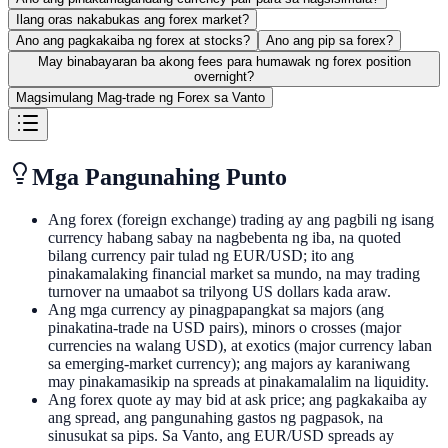
Ilang oras nakabukas ang forex market?
Ano ang pagkakaiba ng forex at stocks?
Ano ang pip sa forex?
May binabayaran ba akong fees para humawak ng forex position
overnight?
Magsimulang Mag-trade ng Forex sa Vanto
Mga Pangunahing Punto
Ang forex (foreign exchange) trading ay ang pagbili ng isang
currency habang sabay na nagbebenta ng iba, na quoted
bilang currency pair tulad ng EUR/USD; ito ang
pinakamalaking financial market sa mundo, na may trading
turnover na umaabot sa trilyong US dollars kada araw.
Ang mga currency ay pinagpapangkat sa majors (ang
pinakatina-trade na USD pairs), minors o crosses (major
currencies na walang USD), at exotics (major currency laban
sa emerging-market currency); ang majors ay karaniwang
may pinakamasikip na spreads at pinakamalalim na liquidity.
Ang forex quote ay may bid at ask price; ang pagkakaiba ay
ang spread, ang pangunahing gastos ng pagpasok, na
sinusukat sa pips. Sa Vanto, ang EUR/USD spreads ay