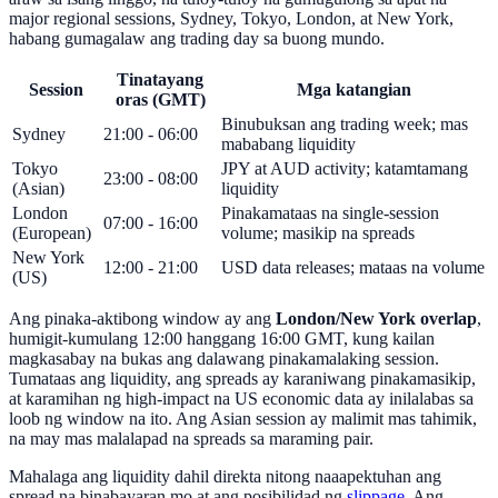
major regional sessions, Sydney, Tokyo, London, at New York,
habang gumagalaw ang trading day sa buong mundo.
Tinatayang
Session
Mga katangian
oras (GMT)
Binubuksan ang trading week; mas
Sydney
21:00 - 06:00
mababang liquidity
Tokyo
JPY at AUD activity; katamtamang
23:00 - 08:00
(Asian)
liquidity
London
Pinakamataas na single-session
07:00 - 16:00
(European)
volume; masikip na spreads
New York
12:00 - 21:00
USD data releases; mataas na volume
(US)
Ang pinaka-aktibong window ay ang
London/New York overlap
,
humigit-kumulang 12:00 hanggang 16:00 GMT, kung kailan
magkasabay na bukas ang dalawang pinakamalaking session.
Tumataas ang liquidity, ang spreads ay karaniwang pinakamasikip,
at karamihan ng high-impact na US economic data ay inilalabas sa
loob ng window na ito. Ang Asian session ay malimit mas tahimik,
na may mas malalapad na spreads sa maraming pair.
Mahalaga ang liquidity dahil direkta nitong naaapektuhan ang
spread na binabayaran mo at ang posibilidad ng
slippage
. Ang