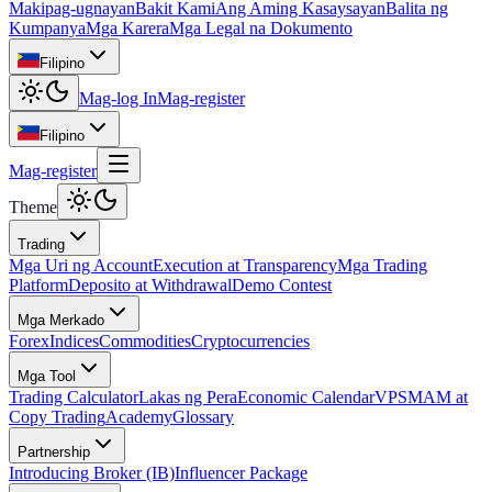
Makipag-ugnayan
Bakit Kami
Ang Aming Kasaysayan
Balita ng
Kumpanya
Mga Karera
Mga Legal na Dokumento
Filipino
Mag-log In
Mag-register
Filipino
Mag-register
Theme
Trading
Mga Uri ng Account
Execution at Transparency
Mga Trading
Platform
Deposito at Withdrawal
Demo Contest
Mga Merkado
Forex
Indices
Commodities
Cryptocurrencies
Mga Tool
Trading Calculator
Lakas ng Pera
Economic Calendar
VPS
MAM at
Copy Trading
Academy
Glossary
Partnership
Introducing Broker (IB)
Influencer Package