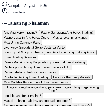
Na-update
August 4, 2026
23
min basahin
Talaan ng Nilalaman
Ano Ang Forex Trading?
Paano Gumagana Ang Forex Trading?
Paano Basahin Ang Forex Quote
Pips at Lots Ipinaliwanag
Mga Uri ng Currency Pairs
Live Forex Spreads at Swap Costs sa Vanto
Leverage at Margin sa Forex
Ang Gastos ng Pag-trade ng Forex
Forex Trading Sessions
Paano Magsimulang Mag-trade ng Forex Hakbang-hakbang
Paglalagay ng Iyong Unang Forex Trade sa MT5
Pamamahala ng Risk sa Forex Trading
Profitable Ba Ang Forex Trading?
Forex vs Iba Pang Markets
Mga Madalas Itanong Tungkol sa Forex Trading
Magkano ang kailangan kong pera para magsimulang mag-trade ng
forex?
Legal ba ang forex trading?
Maaari ka bang mabuhay sa pag-trade ng forex?
Ano ang pinakamagandang currency pair para sa nagsisimula?