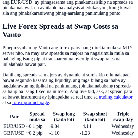
ang EUR/USD, ay pinagsasama ang pinakamasisikip na spreads sa
pinakamalawak na available na analysis at edukasyon, kung kaya't
sila ang pinakakaraniwang pinag-aaralang panimulang punto.
Live Forex Spreads at Swap Costs sa
Vanto
Pinepresyuhan ng Vanto ang forex pairs nang direkta mula sa MT5
server nito, na may raw spreads sa majors na nagsisimula mula sa
bahagi ng isang pip at transparent na overnight swap rates na
inilalathala bawat pair.
Dahil ang spreads sa majors ay dynamic at sumisikip o lumalapad
bawat segundo kasama ng liquidity, ang mga bilang sa ibaba ay
naglalarawan ng tipikal na panimulang (pinakamababang) spreads
sa halip na isang fixed na numero. Ang live bid, ask, at spread para
sa bawat instrument ay ipinapakita sa real time sa
trading calculator
at sa
forex product page
.
Spread
Swap long
Swap short
Triple
Pair
mula sa
(kada lot)
(kada lot)
swap day
EUR/USD
~0.1 pip
-9.84
+4.14
Wednesday
GBP/USD
~0.2 pip
-1.10
-1.23
Wednesday