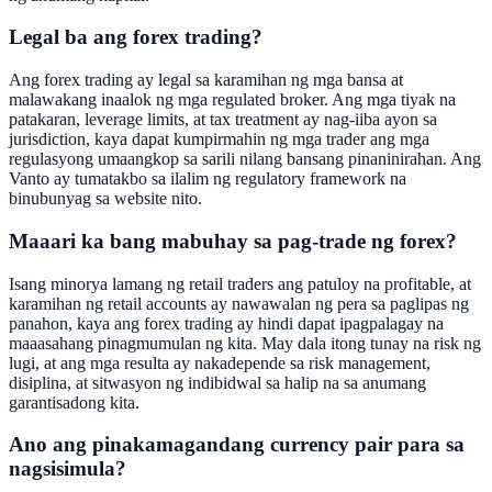
Legal ba ang forex trading?
Ang forex trading ay legal sa karamihan ng mga bansa at
malawakang inaalok ng mga regulated broker. Ang mga tiyak na
patakaran, leverage limits, at tax treatment ay nag-iiba ayon sa
jurisdiction, kaya dapat kumpirmahin ng mga trader ang mga
regulasyong umaangkop sa sarili nilang bansang pinaninirahan. Ang
Vanto ay tumatakbo sa ilalim ng regulatory framework na
binubunyag sa website nito.
Maaari ka bang mabuhay sa pag-trade ng forex?
Isang minorya lamang ng retail traders ang patuloy na profitable, at
karamihan ng retail accounts ay nawawalan ng pera sa paglipas ng
panahon, kaya ang forex trading ay hindi dapat ipagpalagay na
maaasahang pinagmumulan ng kita. May dala itong tunay na risk ng
lugi, at ang mga resulta ay nakadepende sa risk management,
disiplina, at sitwasyon ng indibidwal sa halip na sa anumang
garantisadong kita.
Ano ang pinakamagandang currency pair para sa
nagsisimula?