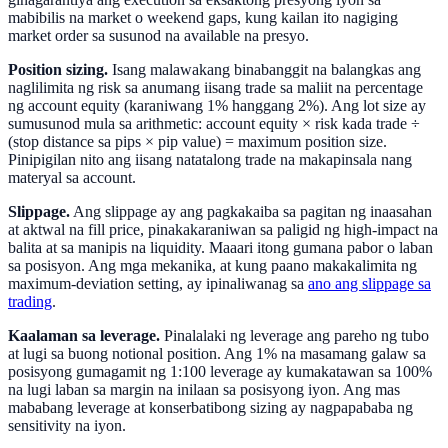
mabibilis na market o weekend gaps, kung kailan ito nagiging
market order sa susunod na available na presyo.
Position sizing.
Isang malawakang binabanggit na balangkas ang
naglilimita ng risk sa anumang iisang trade sa maliit na percentage
ng account equity (karaniwang 1% hanggang 2%). Ang lot size ay
sumusunod mula sa arithmetic: account equity × risk kada trade ÷
(stop distance sa pips × pip value) = maximum position size.
Pinipigilan nito ang iisang natatalong trade na makapinsala nang
materyal sa account.
Slippage.
Ang slippage ay ang pagkakaiba sa pagitan ng inaasahan
at aktwal na fill price, pinakakaraniwan sa paligid ng high-impact na
balita at sa manipis na liquidity. Maaari itong gumana pabor o laban
sa posisyon. Ang mga mekanika, at kung paano makakalimita ng
maximum-deviation setting, ay ipinaliwanag sa
ano ang slippage sa
trading
.
Kaalaman sa leverage.
Pinalalaki ng leverage ang pareho ng tubo
at lugi sa buong notional position. Ang 1% na masamang galaw sa
posisyong gumagamit ng 1:100 leverage ay kumakatawan sa 100%
na lugi laban sa margin na inilaan sa posisyong iyon. Ang mas
mababang leverage at konserbatibong sizing ay nagpapababa ng
sensitivity na iyon.