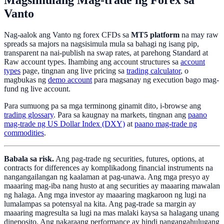
Vanto
Nag-aalok ang Vanto ng forex CFDs sa
MT5 platform
na may raw
spreads sa majors na nagsisimula mula sa bahagi ng isang pip,
transparent na nai-publish na swap rates, at parehong Standard at
Raw account types. Ihambing ang account structures sa
account
types
page, tingnan ang live pricing sa
trading calculator
, o
magbukas ng
demo account
para magsanay ng execution bago mag-
fund ng live account.
Para sumuong pa sa mga terminong ginamit dito, i-browse ang
trading glossary
. Para sa kaugnay na markets, tingnan ang
paano
mag-trade ng US Dollar Index (DXY)
at
paano mag-trade ng
commodities
.
Babala sa risk.
Ang pag-trade ng securities, futures, options, at
contracts for differences ay komplikadong financial instruments na
nangangailangan ng kaalaman at pag-unawa. Ang mga presyo ay
maaaring mag-iba nang husto at ang securities ay maaaring mawalan
ng halaga. Ang mga investor ay maaaring magkaroon ng lugi na
lumalampas sa potensyal na kita. Ang pag-trade sa margin ay
maaaring magresulta sa lugi na mas malaki kaysa sa halagang unang
dineposito. Ang nakaraang performance ay hindi nangangahulugang