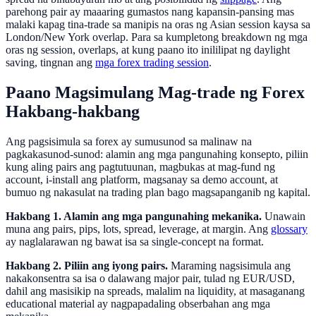
parehong pair ay maaaring gumastos nang kapansin-pansing mas
malaki kapag tina-trade sa manipis na oras ng Asian session kaysa sa
London/New York overlap. Para sa kumpletong breakdown ng mga
oras ng session, overlaps, at kung paano ito inililipat ng daylight
saving, tingnan ang
mga forex trading session
.
Paano Magsimulang Mag-trade ng Forex
Hakbang-hakbang
Ang pagsisimula sa forex ay sumusunod sa malinaw na
pagkakasunod-sunod: alamin ang mga pangunahing konsepto, piliin
kung aling pairs ang pagtutuunan, magbukas at mag-fund ng
account, i-install ang platform, magsanay sa demo account, at
bumuo ng nakasulat na trading plan bago magsapanganib ng kapital.
Hakbang 1. Alamin ang mga pangunahing mekanika.
Unawain
muna ang pairs, pips, lots, spread, leverage, at margin. Ang
glossary
ay naglalarawan ng bawat isa sa single-concept na format.
Hakbang 2. Piliin ang iyong pairs.
Maraming nagsisimula ang
nakakonsentra sa isa o dalawang major pair, tulad ng EUR/USD,
dahil ang masisikip na spreads, malalim na liquidity, at masaganang
educational material ay nagpapadaling obserbahan ang mga