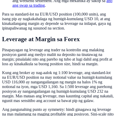
ang weekend settlement. Ang mga mekanika ay sakop sa
ano
ang swap sa trading
.
Para sa standard-lot na EUR/USD position (100,000 units), ang
isang pip ay nagkakahalaga ng humigit-kumulang USD 10, at ang
kinakailangang margin ay depende sa leverage na inilapat, gaya ng
ipinapaliwanag ng susunod na section.
Leverage at Margin sa Forex
Pinapayagan ng leverage ang trader na kontrolin ang malaking
posisyon gamit ang medyo maliit na deposito na tinatawag na
margin; pinalalaki nito ang pareho ng tubo at lugi dahil ang profit at
loss ay kinakalkula sa buong position size, hindi sa margin.
Kung ang broker ay nag-aalok ng 1:100 leverage, ang standard-lot
na EUR/USD position na may notional value na humigit-kumulang
USD 116,000 ay nangangailangan ng margin na halos 1% ng
notional na iyon, mga USD 1,160. Sa 1:500 leverage ang parehong
posisyon ay nangangailangan ng humigit-kumulang USD 232 na
margin. Mas mataas ang leverage, mas kaunting capital ang nakatali,
ngunit mas sensitibo ang account sa bawat pip ng galaw.
Ang pangunahing punto ay symmetry: hindi ginagawa ng leverage
na mas malamang na maging profitable ang posisyon. Sini-scale nito