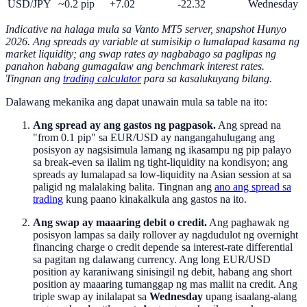
USD/JPY
~0.2 pip
+7.02
-22.32
Wednesday
Indicative na halaga mula sa Vanto MT5 server, snapshot Hunyo
2026. Ang spreads ay variable at sumisikip o lumalapad kasama ng
market liquidity; ang swap rates ay nagbabago sa paglipas ng
panahon habang gumagalaw ang benchmark interest rates.
Tingnan ang
trading calculator
para sa kasalukuyang bilang.
Dalawang mekanika ang dapat unawain mula sa table na ito:
Ang spread ay ang gastos ng pagpasok.
Ang spread na
"from 0.1 pip" sa EUR/USD ay nangangahulugang ang
posisyon ay nagsisimula lamang ng ikasampu ng pip palayo
sa break-even sa ilalim ng tight-liquidity na kondisyon; ang
spreads ay lumalapad sa low-liquidity na Asian session at sa
paligid ng malalaking balita. Tingnan ang
ano ang spread sa
trading
kung paano kinakalkula ang gastos na ito.
Ang swap ay maaaring debit o credit.
Ang paghawak ng
posisyon lampas sa daily rollover ay nagdudulot ng overnight
financing charge o credit depende sa interest-rate differential
sa pagitan ng dalawang currency. Ang long EUR/USD
position ay karaniwang sinisingil ng debit, habang ang short
position ay maaaring tumanggap ng mas maliit na credit. Ang
triple swap ay inilalapat sa
Wednesday
upang isaalang-alang