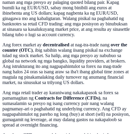
naman ang mga presyo ay palaging quoted bilang pair. Kapag
bumili ka ng EUR/USD, sabay mong binibili ang euros at
ibinebenta ang US dollars; kapag nagbenta ka ng EUR/USD,
ginagawa mo ang kabaligtaran. Walang pisikal na paghahatid ng
banknotes sa retail CFD trading: ang mga posisyon ay binubuksan
at sinasara sa kasalukuyang market price, at ang resulta ay sinasettle
bilang tubo o lugi sa account currency.
Ang forex market ay
decentralised
at nag-tra-trade nang
over the
counter (OTC)
, ibig sabihin walang iisang pisikal na exchange
tulad ng stock market. Sa halip, ang mga presyo ay nabubuo sa
global na network ng mga bangko, liquidity providers, at brokers.
Ang istrukturang ito ang nagpapahintulot sa forex na mag-trade
nang halos 24 oras sa isang araw sa iba't ibang global time zones at
magtala ng pinakamalaking daily turnover ng anumang financial
market, na sinusukat sa trilyong US dollars.
Ang mga retail trader ay karaniwang nakakapasok sa forex sa
pamamagitan ng
Contracts for Difference (CFDs)
, na
sumasalamin sa presyo ng isang currency pair nang walang
pagmamay-ari o paghahatid ng underlying currency. Ang CFD ay
nagpapahintulot ng pareho ng long (buy) at short (sell) na posisyon,
gumagamit ng leverage, at may dalang gastos na nakapaloob sa
spread at overnight financing.