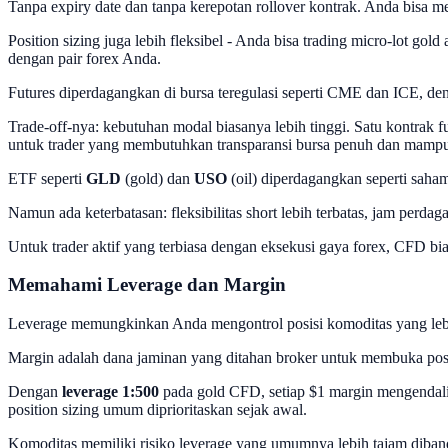
Tanpa expiry date dan tanpa kerepotan rollover kontrak. Anda bisa m
Position sizing juga lebih fleksibel - Anda bisa trading micro-lot g
dengan pair forex Anda.
Futures diperdagangkan di bursa teregulasi seperti CME dan ICE, d
Trade-off-nya: kebutuhan modal biasanya lebih tinggi. Satu kontrak
untuk trader yang membutuhkan transparansi bursa penuh dan mampu 
ETF seperti
GLD
(gold) dan
USO
(oil) diperdagangkan seperti saham
Namun ada keterbatasan: fleksibilitas short lebih terbatas, jam perd
Untuk trader aktif yang terbiasa dengan eksekusi gaya forex, CFD bia
Memahami Leverage dan Margin
Leverage memungkinkan Anda mengontrol posisi komoditas yang lebih 
Margin adalah dana jaminan yang ditahan broker untuk membuka posis
Dengan
leverage 1:500
pada gold CFD, setiap $1 margin mengendali
position sizing umum diprioritaskan sejak awal.
Komoditas memiliki risiko leverage yang umumnya lebih tajam diband