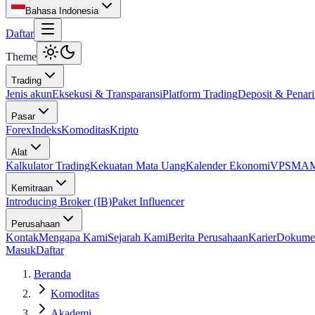
Bahasa Indonesia
Daftar
Theme
Trading
Jenis akun
Eksekusi & Transparansi
Platform Trading
Deposit & Penar
Pasar
Forex
Indeks
Komoditas
Kripto
Alat
Kalkulator Trading
Kekuatan Mata Uang
Kalender Ekonomi
VPS
MAM 
Kemitraan
Introducing Broker (IB)
Paket Influencer
Perusahaan
Kontak
Mengapa Kami
Sejarah Kami
Berita Perusahaan
Karier
Dokume
Masuk
Daftar
Beranda
Komoditas
Akademi