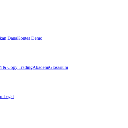
ikan Dana
Kontes Demo
& Copy Trading
Akademi
Glosarium
n Legal