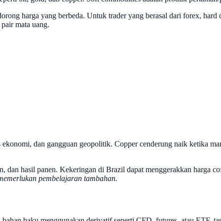
rong harga yang berbeda. Untuk trader yang berasal dari forex, hard c
 pair mata uang.
s ekonomi, dan gangguan geopolitik. Copper cenderung naik ketika m
, dan hasil panen. Kekeringan di Brazil dapat menggerakkan harga cof
a memerlukan pembelajaran tambahan.
a bahan baku menggunakan derivatif seperti CFD, futures, atau ETF, t