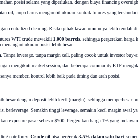
enahan posisi selama yang diperlukan, dengan biaya financing overnight
old atau oil, tanpa harus mengambil ukuran kontrak futures yang terst
engan centralized clearing. Risiko pihak lawan umumnya lebih rendah 
 futures WTI crude mewakili
1,000 barrels
, sehingga pergerakan harga 
menangani ukuran posisi lebih besar.
. Tanpa leverage, tanpa margin call, paling cocok untuk investor buy-
agangan mengikuti market session, dan beberapa commodity ETF mengalami
sanya memberi kontrol lebih baik pada timing dan arah posisi.
besar dengan deposit lebih kecil (margin), sehingga memperbesar pro
i berleverage. Semakin tinggi leverage, semakin kecil margin awal y
kan exposure pasar sebesar $500. Pergerakan harga 1% yang melawan
ing pair forex.
Crude oil
bisa bergerak
3-5% dalam satu hari
, seme