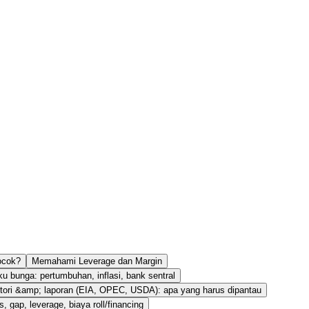
ocok?
Memahami Leverage dan Margin
 bunga: pertumbuhan, inflasi, bank sentral
ntori &amp; laporan (EIA, OPEC, USDA): apa yang harus dipantau
s, gap, leverage, biaya roll/financing