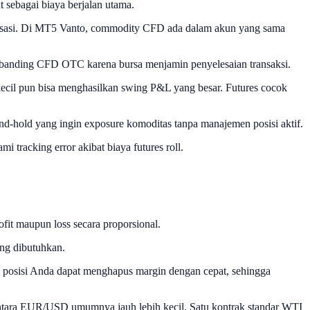
 sebagai biaya berjalan utama.
andarisasi. Di MT5 Vanto, commodity CFD ada dalam akun yang sama
dibanding CFD OTC karena bursa menjamin penyelesaian transaksi.
kecil pun bisa menghasilkan swing P&L yang besar. Futures cocok
and-hold yang ingin exposure komoditas tanpa manajemen posisi aktif.
 tracking error akibat biaya futures roll.
fit maupun loss secara proporsional.
ang dibutuhkan.
 posisi Anda dapat menghapus margin dengan cepat, sehingga
ntara EUR/USD umumnya jauh lebih kecil. Satu kontrak standar WTI