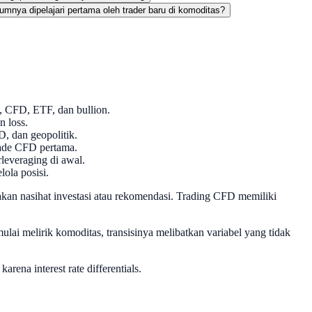
nya dipelajari pertama oleh trader baru di komoditas?
es, CFD, ETF, dan bullion.
 loss.
, dan geopolitik.
trade CFD pertama.
rleveraging di awal.
ola posisi.
n nasihat investasi atau rekomendasi. Trading CFD memiliki
lai melirik komoditas, transisinya melibatkan variabel yang tidak
ena interest rate differentials.