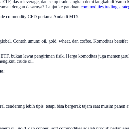
F, dasar leverage, dan setup trade langkah demi langkah di Vanto MT
yaman dengan dasarnya? Lanjut ke panduan
commodities trading strate
trade commodity CFD pertama Anda di MT5.
obal. Contoh umum: oil, gold, wheat, dan coffee. Komoditas bersifat 
ETF, bukan lewat pengiriman fisik. Harga komoditas juga memengaruhi 
engikuti crude oil.
ma
:
ral cenderung lebih tipis, tetapi bisa bergerak tajam saat musim panen a
rti oil, gold, dan copper. Soft commodities adalah produk pertanian/pe