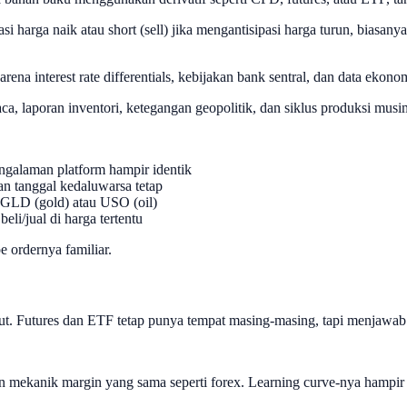
si harga naik atau short (sell) jika mengantisipasi harga turun, biasan
na interest rate differentials, kebijakan bank sentral, dan data ekono
ca, laporan inventori, ketegangan geopolitik, dan siklus produksi musi
engalaman platform hampir identik
an tanggal kedaluwarsa tetap
i GLD (gold) atau USO (oil)
li/jual di harga tertentu
e ordernya familiar.
ut. Futures dan ETF tetap punya tempat masing-masing, tapi menjawa
n mekanik margin yang sama seperti forex. Learning curve-nya hampir 