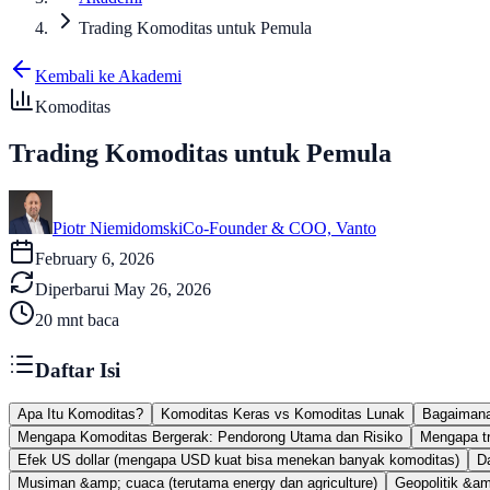
Trading Komoditas untuk Pemula
Kembali ke Akademi
Komoditas
Trading Komoditas untuk Pemula
Piotr Niemidomski
Co-Founder & COO, Vanto
February 6, 2026
Diperbarui
May 26, 2026
20
mnt baca
Daftar Isi
Apa Itu Komoditas?
Komoditas Keras vs Komoditas Lunak
Bagaimana
Mengapa Komoditas Bergerak: Pendorong Utama dan Risiko
Mengapa tra
Efek US dollar (mengapa USD kuat bisa menekan banyak komoditas)
D
Musiman &amp; cuaca (terutama energy dan agriculture)
Geopolitik &am