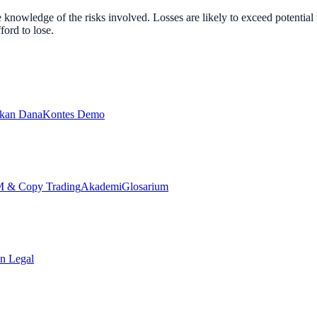
nowledge of the risks involved. Losses are likely to exceed potential p
ord to lose.
ikan Dana
Kontes Demo
& Copy Trading
Akademi
Glosarium
n Legal