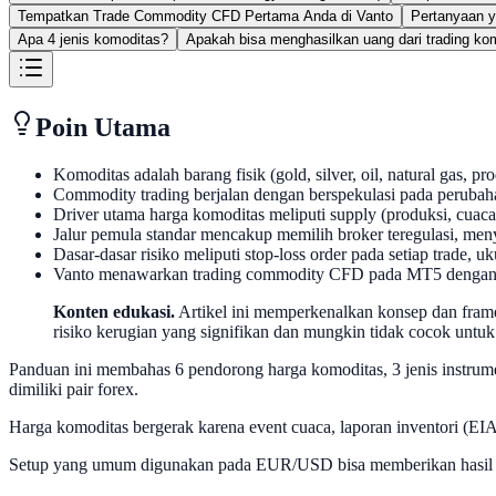
Tempatkan Trade Commodity CFD Pertama Anda di Vanto
Pertanyaan y
Apa 4 jenis komoditas?
Apakah bisa menghasilkan uang dari trading ko
Poin Utama
Komoditas adalah barang fisik (gold, silver, oil, natural gas, p
Commodity trading berjalan dengan berspekulasi pada perubah
Driver utama harga komoditas meliputi supply (produksi, cuac
Jalur pemula standar mencakup memilih broker teregulasi, meny
Dasar-dasar risiko meliputi stop-loss order pada setiap trade, 
Vanto menawarkan trading commodity CFD pada MT5 dengan uk
Konten edukasi.
Artikel ini memperkenalkan konsep dan fram
risiko kerugian yang signifikan dan mungkin tidak cocok untuk
Panduan ini membahas 6 pendorong harga komoditas, 3 jenis instrumen
dimiliki pair forex.
Harga komoditas bergerak karena event cuaca, laporan inventori (EIA
Setup yang umum digunakan pada EUR/USD bisa memberikan hasil b