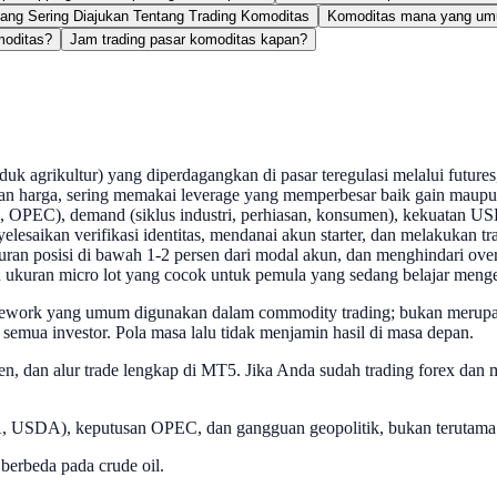
ang Sering Diajukan Tentang Trading Komoditas
Komoditas mana yang umum
moditas?
Jam trading pasar komoditas kapan?
roduk agrikultur) yang diperdagangkan di pasar teregulasi melalui futur
an harga, sering memakai leverage yang memperbesar baik gain maupun
a, OPEC), demand (siklus industri, perhiasan, konsumen), kekuatan USD
elesaikan verifikasi identitas, mendanai akun starter, dan melakukan 
ukuran posisi di bawah 1-2 persen dari modal akun, dan menghindari ove
uran micro lot yang cocok untuk pemula yang sedang belajar mengel
ework yang umum digunakan dalam commodity trading; bukan merupaka
 semua investor. Pola masa lalu tidak menjamin hasil di masa depan.
, dan alur trade lengkap di MT5. Jika Anda sudah trading forex dan mu
, USDA), keputusan OPEC, dan gangguan geopolitik, bukan terutama kar
erbeda pada crude oil.