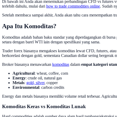
Di bawah ini Anda akan menemukan perbandingan CFD vs futures vs ET
terlebih dahulu, mulai dari
how to trade commodities online
. Sudah n
Setelah membaca sampai akhir, Anda akan tahu cara menempatkan 
Apa Itu Komoditas?
Komoditas adalah bahan baku standar yang diperdagangkan di bursa gl
setara dengan barel WTI lain dengan spesifikasi yang sama.
Trader forex biasanya mengakses komoditas lewat CFD, futures, atau 
berkorelasi dengan gold, sementara Canadian dollar sering bergerak m
Broker biasanya menawarkan
komoditas
dalam
empat kategori uta
Agricultural
: wheat, coffee, corn
Energy
: crude oil, natural gas
Metals
:
gold, silver
, copper
Environmental
: carbon credits
Energy dan metals biasanya memiliki volume retail terbesar. Agricultu
Komoditas Keras vs Komoditas Lunak
Hard commodities adalah sumber daya alam hasil tambang/ekstraksi sepe