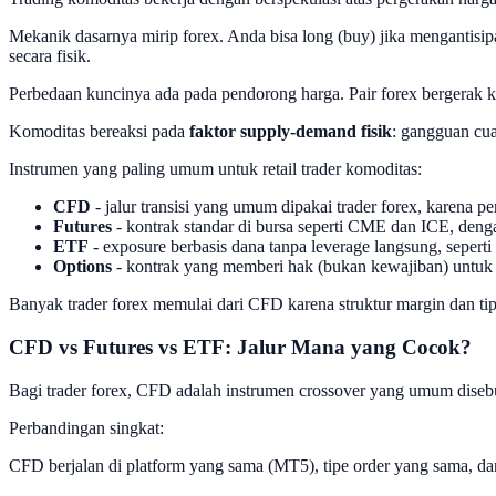
Mekanik dasarnya mirip forex. Anda bisa long (buy) jika mengantisipa
secara fisik.
Perbedaan kuncinya ada pada pendorong harga. Pair forex bergerak kare
Komoditas bereaksi pada
faktor supply-demand fisik
: gangguan cua
Instrumen yang paling umum untuk retail trader komoditas:
CFD
- jalur transisi yang umum dipakai trader forex, karena p
Futures
- kontrak standar di bursa seperti CME dan ICE, deng
ETF
- exposure berbasis dana tanpa leverage langsung, sepert
Options
- kontrak yang memberi hak (bukan kewajiban) untuk be
Banyak trader forex memulai dari CFD karena struktur margin dan tip
CFD vs Futures vs ETF: Jalur Mana yang Cocok?
Bagi trader forex, CFD adalah instrumen crossover yang umum diseb
Perbandingan singkat:
CFD berjalan di platform yang sama (MT5), tipe order yang sama, da