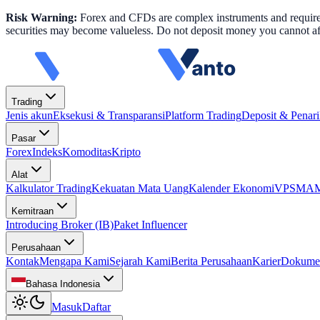
Risk Warning:
Forex and CFDs are complex instruments and require k
securities may become valueless. Do not deposit money you cannot aff
Trading
Jenis akun
Eksekusi & Transparansi
Platform Trading
Deposit & Penar
Pasar
Forex
Indeks
Komoditas
Kripto
Alat
Kalkulator Trading
Kekuatan Mata Uang
Kalender Ekonomi
VPS
MAM 
Kemitraan
Introducing Broker (IB)
Paket Influencer
Perusahaan
Kontak
Mengapa Kami
Sejarah Kami
Berita Perusahaan
Karier
Dokume
Bahasa Indonesia
Masuk
Daftar