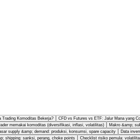
 Trading Komoditas Bekerja?
CFD vs Futures vs ETF: Jalur Mana yang C
der memakai komoditas (diversifikasi, inflasi, volatilitas)
Makro &amp; suku
asar supply &amp; demand: produksi, konsumsi, spare capacity
Data inve
p; shipping: sanksi, perang, choke points
Checklist risiko pemula: volatilita