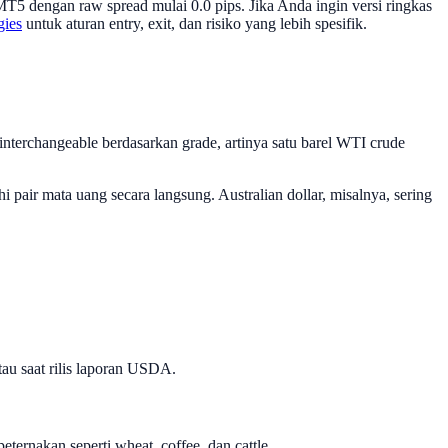
5 dengan raw spread mulai 0.0 pips. Jika Anda ingin versi ringkas
gies
untuk aturan entry, exit, dan risiko yang lebih spesifik.
interchangeable berdasarkan grade, artinya satu barel WTI crude
pair mata uang secara langsung. Australian dollar, misalnya, sering
tau saat rilis laporan USDA.
ternakan seperti wheat, coffee, dan cattle.