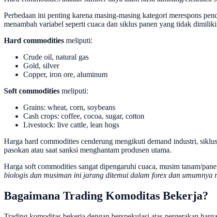
Perbedaan ini penting karena masing-masing kategori merespons pendo
menambah variabel seperti cuaca dan siklus panen yang tidak dimiliki
Hard commodities
meliputi:
Crude oil, natural gas
Gold, silver
Copper, iron ore, aluminum
Soft commodities
meliputi:
Grains: wheat, corn, soybeans
Cash crops: coffee, cocoa, sugar, cotton
Livestock: live cattle, lean hogs
Harga hard commodities cenderung mengikuti demand industri, siklu
pasokan atau saat sanksi menghantam produsen utama.
Harga soft commodities sangat dipengaruhi cuaca, musim tanam/panen
biologis dan musiman ini jarang ditemui dalam forex dan umumny
Bagaimana Trading Komoditas Bekerja?
Trading komoditas bekerja dengan berspekulasi atas pergerakan harg