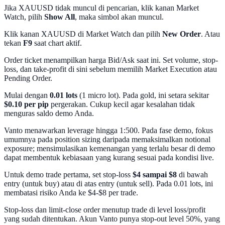
Jika XAUUSD tidak muncul di pencarian, klik kanan Market
Watch, pilih
Show All
, maka simbol akan muncul.
Klik kanan XAUUSD di Market Watch dan pilih
New Order
. Atau
tekan
F9
saat chart aktif.
Order ticket menampilkan harga Bid/Ask saat ini. Set volume, stop-
loss, dan take-profit di sini sebelum memilih Market Execution atau
Pending Order.
Mulai dengan
0.01 lots
(1 micro lot). Pada gold, ini setara sekitar
$0.10 per pip
pergerakan. Cukup kecil agar kesalahan tidak
menguras saldo demo Anda.
Vanto menawarkan leverage hingga 1:500. Pada fase demo, fokus
umumnya pada position sizing daripada memaksimalkan notional
exposure; mensimulasikan kemenangan yang terlalu besar di demo
dapat membentuk kebiasaan yang kurang sesuai pada kondisi live.
Untuk demo trade pertama, set stop-loss
$4 sampai $8
di bawah
entry (untuk buy) atau di atas entry (untuk sell). Pada 0.01 lots, ini
membatasi risiko Anda ke $4-$8 per trade.
Stop-loss dan limit-close order menutup trade di level loss/profit
yang sudah ditentukan. Akun Vanto punya stop-out level 50%, yang