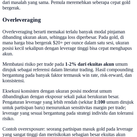
dari masalah yang sama. Pemula meremehkan seberapa cepat gold
bergerak.
Overleveraging
Overleveraging berarti memakai terlalu banyak modal pinjaman
dibanding ukuran akun, sehingga loss diperbesar. Pada gold, di
mana harga bisa bergerak $20+ per ounce dalam satu sesi, ukuran
posisi kecil sekalipun dengan leverage tinggi bisa cepat menghapus
akun.
Membatasi risiko per trade pada
1-2% dari ekuitas akun
umum
dirujuk sebagai referensi dalam literatur trading. Hasil compounding
bergantung pada banyak faktor termasuk win rate, risk-reward, dan
konsistensi.
Eksekusi konsisten dengan ukuran posisi moderat umum
dibandingkan dengan eksposur sekali pakai berukuran besar.
Pengaturan leverage yang lebih rendah (sekitar
1:100
umum dirujuk
untuk partisipan baru) menurunkan sensitivitas margin per trade;
leverage yang sesuai bergantung pada strategi individu dan toleransi
risiko.
Contoh overexposure: seorang partisipan masuk gold pada leverage
yang sangat tinggi dan merisikokan sebagian besar ekuitas akun