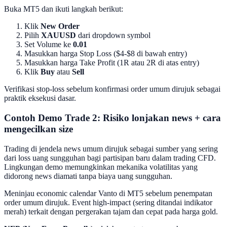
Buka MT5 dan ikuti langkah berikut:
Klik
New Order
Pilih
XAUUSD
dari dropdown symbol
Set Volume ke
0.01
Masukkan harga Stop Loss ($4-$8 di bawah entry)
Masukkan harga Take Profit (1R atau 2R di atas entry)
Klik
Buy
atau
Sell
Verifikasi stop-loss sebelum konfirmasi order umum dirujuk sebagai
praktik eksekusi dasar.
Contoh Demo Trade 2: Risiko lonjakan news + cara
mengecilkan size
Trading di jendela news umum dirujuk sebagai sumber yang sering
dari loss uang sungguhan bagi partisipan baru dalam trading CFD.
Lingkungan demo memungkinkan mekanika volatilitas yang
didorong news diamati tanpa biaya uang sungguhan.
Meninjau economic calendar Vanto di MT5 sebelum penempatan
order umum dirujuk. Event high-impact (sering ditandai indikator
merah) terkait dengan pergerakan tajam dan cepat pada harga gold.