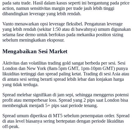
pada satu trade. Hasil dalam kasus seperti ini bergantung pada price
action, namun sensitivitas margin per trade jauh lebih tinggi
dibandingkan leverage yang lebih rendah.
Vanto menawarkan opsi leverage fleksibel. Pengaturan leverage
yang lebih rendah (sekitar 1:50 atau di bawahnya) umum digunakan
selama fase demo untuk berfokus pada mekanika position sizing
sebelum meningkatkan eksposur.
Mengabaikan Sesi Market
Aktivitas dan volatilitas trading gold sangat berbeda per sesi. Sesi
London dan New York (8am-5pm GMT, 1pm-10pm GMT) punya
likuiditas tertinggi dan spread paling ketat. Trading di sesi Asia atau
di antara sesi sering berarti spread lebih lebar dan lonjakan harga
yang tidak terduga.
Spread melebar signifikan di jam sepi, sehingga menggerus potensi
profit atau memperbesar loss. Spread yang 2 pips saat London bisa
membengkak menjadi 5+ pips saat periode tenang.
Spread umum diperiksa di MT5 sebelum penempatan order. Spread
di atas level biasanya sering bertepatan dengan periode likuiditas
off-peak.