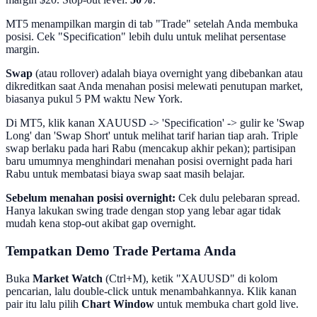
MT5 menampilkan margin di tab "Trade" setelah Anda membuka
posisi. Cek "Specification" lebih dulu untuk melihat persentase
margin.
Swap
(atau rollover) adalah biaya overnight yang dibebankan atau
dikreditkan saat Anda menahan posisi melewati penutupan market,
biasanya pukul 5 PM waktu New York.
Di MT5, klik kanan XAUUSD -> 'Specification' -> gulir ke 'Swap
Long' dan 'Swap Short' untuk melihat tarif harian tiap arah. Triple
swap berlaku pada hari Rabu (mencakup akhir pekan); partisipan
baru umumnya menghindari menahan posisi overnight pada hari
Rabu untuk membatasi biaya swap saat masih belajar.
Sebelum menahan posisi overnight:
Cek dulu pelebaran spread.
Hanya lakukan swing trade dengan stop yang lebar agar tidak
mudah kena stop-out akibat gap overnight.
Tempatkan Demo Trade Pertama Anda
Buka
Market Watch
(Ctrl+M), ketik "XAUUSD" di kolom
pencarian, lalu double-click untuk menambahkannya. Klik kanan
pair itu lalu pilih
Chart Window
untuk membuka chart gold live.