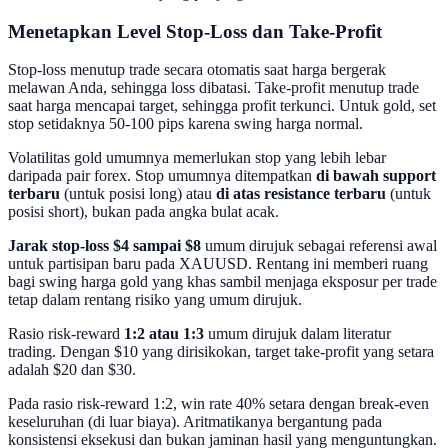
Menetapkan Level Stop-Loss dan Take-Profit
Stop-loss menutup trade secara otomatis saat harga bergerak
melawan Anda, sehingga loss dibatasi. Take-profit menutup trade
saat harga mencapai target, sehingga profit terkunci. Untuk gold, set
stop setidaknya 50-100 pips karena swing harga normal.
Volatilitas gold umumnya memerlukan stop yang lebih lebar
daripada pair forex. Stop umumnya ditempatkan
di bawah support
terbaru
(untuk posisi long) atau
di atas resistance terbaru
(untuk
posisi short), bukan pada angka bulat acak.
Jarak stop-loss $4 sampai $8
umum dirujuk sebagai referensi awal
untuk partisipan baru pada XAUUSD. Rentang ini memberi ruang
bagi swing harga gold yang khas sambil menjaga eksposur per trade
tetap dalam rentang risiko yang umum dirujuk.
Rasio risk-reward
1:2 atau 1:3
umum dirujuk dalam literatur
trading. Dengan $10 yang dirisikokan, target take-profit yang setara
adalah $20 dan $30.
Pada rasio risk-reward 1:2, win rate 40% setara dengan break-even
keseluruhan (di luar biaya). Aritmatikanya bergantung pada
konsistensi eksekusi dan bukan jaminan hasil yang menguntungkan.