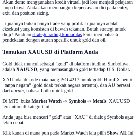
Akun demo menggunakan kredit virtual, jadi loss menjadi pelajaran
tanpa biaya. Anda akan membangun kepercayaan diri pada entry,
exit, dan position sizing.
Tujuannya bukan hanya trade yang profit. Tujuannya adalah
eksekusi yang konsisten di bawah tekanan. Butuh strategi untuk
diuji? Panduan
strategi trading komoditas
kami membahas 6
pendekatan dengan aturan spesifik untuk gold dan oil.
Temukan XAUUSD di Platform Anda
Gold tidak muncul sebagai "gold" di platform trading. Simbolnya
adalah
XAUUSD
, yang memasangkan gold terhadap U.S. Dollar.
XAU adalah kode mata uang ISO 4217 untuk gold. Huruf X berarti
"tanpa negara" (gold tidak terkait negara tertentu), dan AU berasal
dari
aurum
, bahasa Latin untuk gold.
Di MT5, buka
Market Watch -> Symbols -> Metals
. XAUUSD
tercantum di kategori ini.
Anda juga bisa mencari "gold" atau "XAU" di dialog Symbols agar
lebih cepat.
Klik kanan di mana pun pada Market Watch lalu pilih
Show All
. Ini