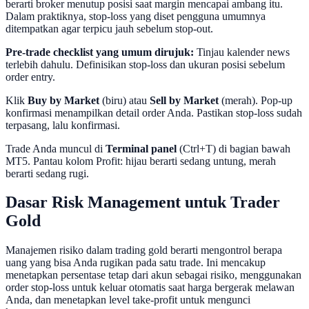
berarti broker menutup posisi saat margin mencapai ambang itu.
Dalam praktiknya, stop-loss yang diset pengguna umumnya
ditempatkan agar terpicu jauh sebelum stop-out.
Pre-trade checklist yang umum dirujuk:
Tinjau kalender news
terlebih dahulu. Definisikan stop-loss dan ukuran posisi sebelum
order entry.
Klik
Buy by Market
(biru) atau
Sell by Market
(merah). Pop-up
konfirmasi menampilkan detail order Anda. Pastikan stop-loss sudah
terpasang, lalu konfirmasi.
Trade Anda muncul di
Terminal panel
(Ctrl+T) di bagian bawah
MT5. Pantau kolom Profit: hijau berarti sedang untung, merah
berarti sedang rugi.
Dasar Risk Management untuk Trader
Gold
Manajemen risiko dalam trading gold berarti mengontrol berapa
uang yang bisa Anda rugikan pada satu trade. Ini mencakup
menetapkan persentase tetap dari akun sebagai risiko, menggunakan
order stop-loss untuk keluar otomatis saat harga bergerak melawan
Anda, dan menetapkan level take-profit untuk mengunci