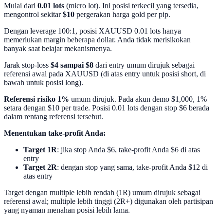
Mulai dari
0.01 lots
(micro lot). Ini posisi terkecil yang tersedia,
mengontrol sekitar
$10
pergerakan harga gold per pip.
Dengan leverage 100:1, posisi XAUUSD 0.01 lots hanya
memerlukan margin beberapa dollar. Anda tidak merisikokan
banyak saat belajar mekanismenya.
Jarak stop-loss
$4 sampai $8
dari entry umum dirujuk sebagai
referensi awal pada XAUUSD (di atas entry untuk posisi short, di
bawah untuk posisi long).
Referensi risiko 1%
umum dirujuk. Pada akun demo $1,000, 1%
setara dengan $10 per trade. Posisi 0.01 lots dengan stop $6 berada
dalam rentang referensi tersebut.
Menentukan take-profit Anda:
Target 1R
: jika stop Anda $6, take-profit Anda $6 di atas
entry
Target 2R
: dengan stop yang sama, take-profit Anda $12 di
atas entry
Target dengan multiple lebih rendah (1R) umum dirujuk sebagai
referensi awal; multiple lebih tinggi (2R+) digunakan oleh partisipan
yang nyaman menahan posisi lebih lama.