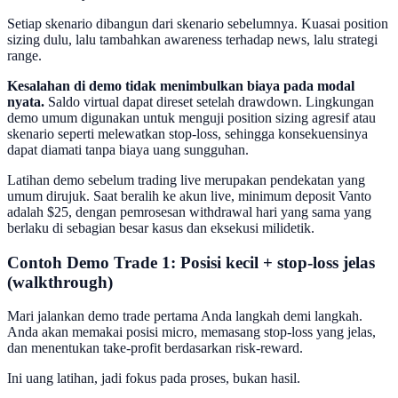
Setiap skenario dibangun dari skenario sebelumnya. Kuasai position
sizing dulu, lalu tambahkan awareness terhadap news, lalu strategi
range.
Kesalahan di demo tidak menimbulkan biaya pada modal
nyata.
Saldo virtual dapat direset setelah drawdown. Lingkungan
demo umum digunakan untuk menguji position sizing agresif atau
skenario seperti melewatkan stop-loss, sehingga konsekuensinya
dapat diamati tanpa biaya uang sungguhan.
Latihan demo sebelum trading live merupakan pendekatan yang
umum dirujuk. Saat beralih ke akun live, minimum deposit Vanto
adalah $25, dengan pemrosesan withdrawal hari yang sama yang
berlaku di sebagian besar kasus dan eksekusi milidetik.
Contoh Demo Trade 1: Posisi kecil + stop-loss jelas
(walkthrough)
Mari jalankan demo trade pertama Anda langkah demi langkah.
Anda akan memakai posisi micro, memasang stop-loss yang jelas,
dan menentukan take-profit berdasarkan risk-reward.
Ini uang latihan, jadi fokus pada proses, bukan hasil.