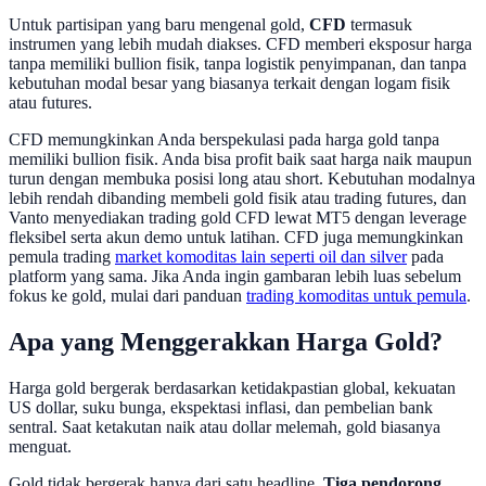
Untuk partisipan yang baru mengenal gold,
CFD
termasuk
instrumen yang lebih mudah diakses. CFD memberi eksposur harga
tanpa memiliki bullion fisik, tanpa logistik penyimpanan, dan tanpa
kebutuhan modal besar yang biasanya terkait dengan logam fisik
atau futures.
CFD memungkinkan Anda berspekulasi pada harga gold tanpa
memiliki bullion fisik. Anda bisa profit baik saat harga naik maupun
turun dengan membuka posisi long atau short. Kebutuhan modalnya
lebih rendah dibanding membeli gold fisik atau trading futures, dan
Vanto menyediakan trading gold CFD lewat MT5 dengan leverage
fleksibel serta akun demo untuk latihan. CFD juga memungkinkan
pemula trading
market komoditas lain seperti oil dan silver
pada
platform yang sama. Jika Anda ingin gambaran lebih luas sebelum
fokus ke gold, mulai dari panduan
trading komoditas untuk pemula
.
Apa yang Menggerakkan Harga Gold?
Harga gold bergerak berdasarkan ketidakpastian global, kekuatan
US dollar, suku bunga, ekspektasi inflasi, dan pembelian bank
sentral. Saat ketakutan naik atau dollar melemah, gold biasanya
menguat.
Gold tidak bergerak hanya dari satu headline.
Tiga pendorong