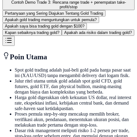
Contoh Demo Trade 3: Rencana range trade + penempatan take-
profit/stop
Pertanyaan yang Sering Diajukan Tentang Gold Trading
Apakah gold trading menguntungkan untuk pemula?
Apakah saya bisa trading gold dengan $100?
Kapan sebaiknya trading gold?
Apakah ada risiko dalam trading gold?
Poin Utama
Spot gold trading adalah jual-beli gold pada harga pasar saat
ini (XAU/USD) tanpa mengambil delivery dari logam fisik.
Jalur ritel utama untuk gold adalah spot gold CFD, gold
futures, gold ETF, dan physical bullion, masing-masing
dengan biaya dan kompleksitas yang berbeda.
Harga gold digerakkan oleh kekuatan US dollar, real interest
rate, ekspektasi inflasi, kebijakan central bank, dan demand
safe-haven saat ketidakpastian.
Proses pemula step-by-step mencakup memilih broker,
verifikasi akun, pendanaan, menentukan ukuran posisi, dan
melakukan trade pertama dengan stop-loss.
Dasar risk management meliputi risiko 1-2 persen per trade,
stop-loss order sebelum entry, dan memulai dengan ukuran