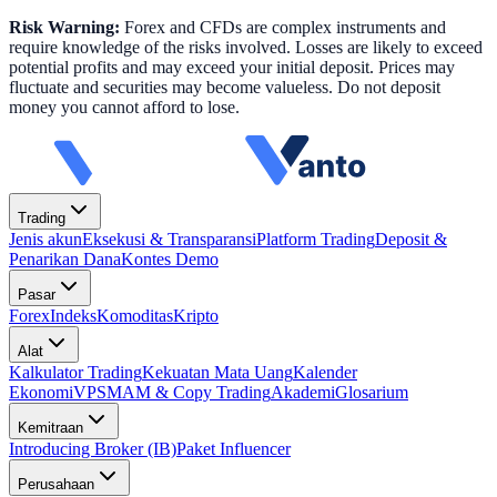
Risk Warning:
Forex and CFDs are complex instruments and
require knowledge of the risks involved. Losses are likely to exceed
potential profits and may exceed your initial deposit. Prices may
fluctuate and securities may become valueless. Do not deposit
money you cannot afford to lose.
Trading
Jenis akun
Eksekusi & Transparansi
Platform Trading
Deposit &
Penarikan Dana
Kontes Demo
Pasar
Forex
Indeks
Komoditas
Kripto
Alat
Kalkulator Trading
Kekuatan Mata Uang
Kalender
Ekonomi
VPS
MAM & Copy Trading
Akademi
Glosarium
Kemitraan
Introducing Broker (IB)
Paket Influencer
Perusahaan