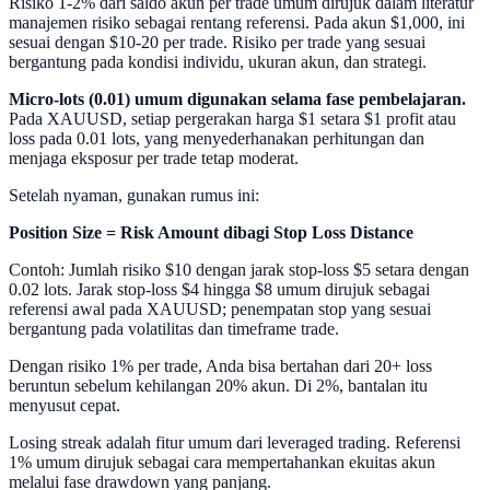
Risiko 1-2% dari saldo akun per trade umum dirujuk dalam literatur
manajemen risiko sebagai rentang referensi. Pada akun $1,000, ini
sesuai dengan $10-20 per trade. Risiko per trade yang sesuai
bergantung pada kondisi individu, ukuran akun, dan strategi.
Micro-lots (0.01) umum digunakan selama fase pembelajaran.
Pada XAUUSD, setiap pergerakan harga $1 setara $1 profit atau
loss pada 0.01 lots, yang menyederhanakan perhitungan dan
menjaga eksposur per trade tetap moderat.
Setelah nyaman, gunakan rumus ini:
Position Size = Risk Amount dibagi Stop Loss Distance
Contoh: Jumlah risiko $10 dengan jarak stop-loss $5 setara dengan
0.02 lots. Jarak stop-loss $4 hingga $8 umum dirujuk sebagai
referensi awal pada XAUUSD; penempatan stop yang sesuai
bergantung pada volatilitas dan timeframe trade.
Dengan risiko 1% per trade, Anda bisa bertahan dari 20+ loss
beruntun sebelum kehilangan 20% akun. Di 2%, bantalan itu
menyusut cepat.
Losing streak adalah fitur umum dari leveraged trading. Referensi
1% umum dirujuk sebagai cara mempertahankan ekuitas akun
melalui fase drawdown yang panjang.