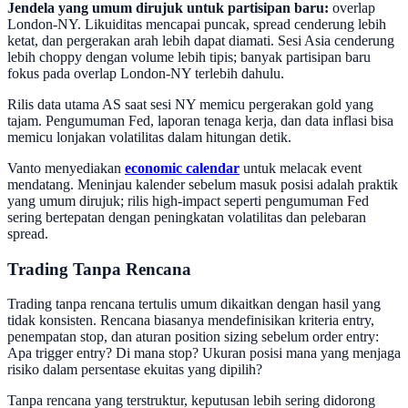
Jendela yang umum dirujuk untuk partisipan baru:
overlap
London-NY. Likuiditas mencapai puncak, spread cenderung lebih
ketat, dan pergerakan arah lebih dapat diamati. Sesi Asia cenderung
lebih choppy dengan volume lebih tipis; banyak partisipan baru
fokus pada overlap London-NY terlebih dahulu.
Rilis data utama AS saat sesi NY memicu pergerakan gold yang
tajam. Pengumuman Fed, laporan tenaga kerja, dan data inflasi bisa
memicu lonjakan volatilitas dalam hitungan detik.
Vanto menyediakan
economic calendar
untuk melacak event
mendatang. Meninjau kalender sebelum masuk posisi adalah praktik
yang umum dirujuk; rilis high-impact seperti pengumuman Fed
sering bertepatan dengan peningkatan volatilitas dan pelebaran
spread.
Trading Tanpa Rencana
Trading tanpa rencana tertulis umum dikaitkan dengan hasil yang
tidak konsisten. Rencana biasanya mendefinisikan kriteria entry,
penempatan stop, dan aturan position sizing sebelum order entry:
Apa trigger entry? Di mana stop? Ukuran posisi mana yang menjaga
risiko dalam persentase ekuitas yang dipilih?
Tanpa rencana yang terstruktur, keputusan lebih sering didorong