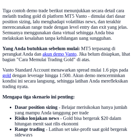
Tiga contoh demo trade berikut menunjukkan secara detail cara
melatih trading gold di platform MT5 Vanto - dimulai dari dasar
position sizing, lalu menghadapi volatilitas news, dan terakhir
merencanakan range trade dengan level entry dan exit yang jelas.
Semuanya menggunakan dana virtual sehingga Anda bisa
melakukan kesalahan tanpa kehilangan uang sungguhan.
Yang Anda butuhkan sebelum mulai:
MT5 terpasang di
perangkat Anda dan
akun demo Vanto
. Jika belum disiapkan, lihat
bagian "Cara Memulai Trading Gold" di atas.
Vanto Standard Account menawarkan spread mulai 1.6 pips pada
gold
dengan leverage hingga 1:500. Akun demo mencerminkan
kondisi ini secara langsung, sehingga latihan Anda merefleksikan
trading nyata.
Mengapa tiga skenario ini penting:
Dasar position sizing
- Belajar merisikokan hanya jumlah
yang mampu Anda tanggung per trade
Risiko lonjakan news
- Gold bisa bergerak $20 dalam
hitungan menit saat rilis ekonomi
Range trading
- Latihan set take-profit saat gold bergerak
sideways