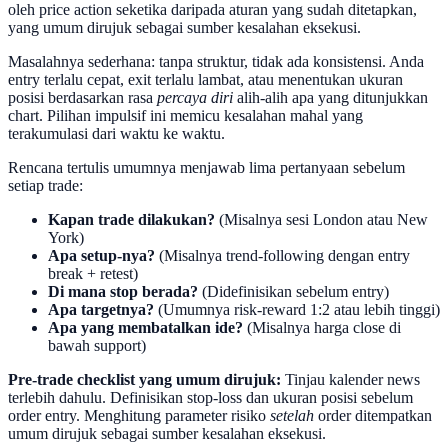
oleh price action seketika daripada aturan yang sudah ditetapkan,
yang umum dirujuk sebagai sumber kesalahan eksekusi.
Masalahnya sederhana: tanpa struktur, tidak ada konsistensi. Anda
entry terlalu cepat, exit terlalu lambat, atau menentukan ukuran
posisi berdasarkan rasa
percaya diri
alih-alih apa yang ditunjukkan
chart. Pilihan impulsif ini memicu kesalahan mahal yang
terakumulasi dari waktu ke waktu.
Rencana tertulis umumnya menjawab lima pertanyaan sebelum
setiap trade:
Kapan trade dilakukan?
(Misalnya sesi London atau New
York)
Apa setup-nya?
(Misalnya trend-following dengan entry
break + retest)
Di mana stop berada?
(Didefinisikan sebelum entry)
Apa targetnya?
(Umumnya risk-reward 1:2 atau lebih tinggi)
Apa yang membatalkan ide?
(Misalnya harga close di
bawah support)
Pre-trade checklist yang umum dirujuk:
Tinjau kalender news
terlebih dahulu. Definisikan stop-loss dan ukuran posisi sebelum
order entry. Menghitung parameter risiko
setelah
order ditempatkan
umum dirujuk sebagai sumber kesalahan eksekusi.