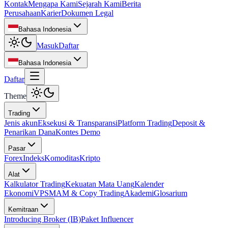
Kontak
Mengapa Kami
Sejarah Kami
Berita
Perusahaan
Karier
Dokumen Legal
Bahasa Indonesia
Masuk
Daftar
Bahasa Indonesia
Daftar
Theme
Trading
Jenis akun
Eksekusi & Transparansi
Platform Trading
Deposit &
Penarikan Dana
Kontes Demo
Pasar
Forex
Indeks
Komoditas
Kripto
Alat
Kalkulator Trading
Kekuatan Mata Uang
Kalender
Ekonomi
VPS
MAM & Copy Trading
Akademi
Glosarium
Kemitraan
Introducing Broker (IB)
Paket Influencer