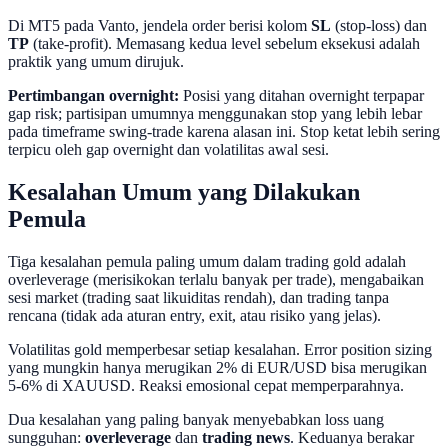
Di MT5 pada Vanto, jendela order berisi kolom
SL
(stop-loss) dan
TP
(take-profit). Memasang kedua level sebelum eksekusi adalah
praktik yang umum dirujuk.
Pertimbangan overnight:
Posisi yang ditahan overnight terpapar
gap risk; partisipan umumnya menggunakan stop yang lebih lebar
pada timeframe swing-trade karena alasan ini. Stop ketat lebih sering
terpicu oleh gap overnight dan volatilitas awal sesi.
Kesalahan Umum yang Dilakukan
Pemula
Tiga kesalahan pemula paling umum dalam trading gold adalah
overleverage (merisikokan terlalu banyak per trade), mengabaikan
sesi market (trading saat likuiditas rendah), dan trading tanpa
rencana (tidak ada aturan entry, exit, atau risiko yang jelas).
Volatilitas gold memperbesar setiap kesalahan. Error position sizing
yang mungkin hanya merugikan 2% di EUR/USD bisa merugikan
5-6% di XAUUSD. Reaksi emosional cepat memperparahnya.
Dua kesalahan yang paling banyak menyebabkan loss uang
sungguhan:
overleverage
dan
trading news
. Keduanya berakar