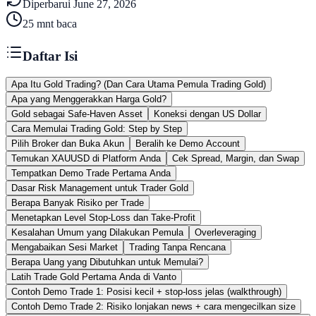
Diperbarui
June 27, 2026
25
mnt baca
Daftar Isi
Apa Itu Gold Trading? (Dan Cara Utama Pemula Trading Gold)
Apa yang Menggerakkan Harga Gold?
Gold sebagai Safe-Haven Asset
Koneksi dengan US Dollar
Cara Memulai Trading Gold: Step by Step
Pilih Broker dan Buka Akun
Beralih ke Demo Account
Temukan XAUUSD di Platform Anda
Cek Spread, Margin, dan Swap
Tempatkan Demo Trade Pertama Anda
Dasar Risk Management untuk Trader Gold
Berapa Banyak Risiko per Trade
Menetapkan Level Stop-Loss dan Take-Profit
Kesalahan Umum yang Dilakukan Pemula
Overleveraging
Mengabaikan Sesi Market
Trading Tanpa Rencana
Berapa Uang yang Dibutuhkan untuk Memulai?
Latih Trade Gold Pertama Anda di Vanto
Contoh Demo Trade 1: Posisi kecil + stop-loss jelas (walkthrough)
Contoh Demo Trade 2: Risiko lonjakan news + cara mengecilkan size