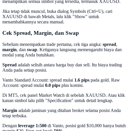
menampilkan semua simbol yang tersedia, termasuk XAUUSD.
Jika tetap tidak muncul, buka dialog Symbols (Ctrl+U), cari
XAUUSD di bawah Metals, lalu klik "Show" untuk
menambahkannya secara manual.
Cek Spread, Margin, dan Swap
Sebelum menempatkan trade pertama, cek tiga angka:
spread
,
margin
, dan
swap
. Ketiganya langsung memengaruhi biaya dan
modal yang Anda butuhkan.
Spread
adalah selisih antara harga buy dan sell. Itu biaya trading
Anda pada setiap posisi.
Vanto Standard Account: spread mulai
1.6 pips
pada gold. Raw
Account: spread mulai
0.0 pips
plus komisi.
Di MT5, cek panel Market Watch di sebelah XAUUSD. Atau klik
kanan simbol lalu pilih "Specification" untuk detail lengkap.
Margin
adalah jaminan yang ditahan broker selama posisi Anda
tetap terbuka.
Dengan
leverage 1:500
di Vanto, posisi gold $10,000 hanya butuh
margin $20. Stop-out level:
50%
.