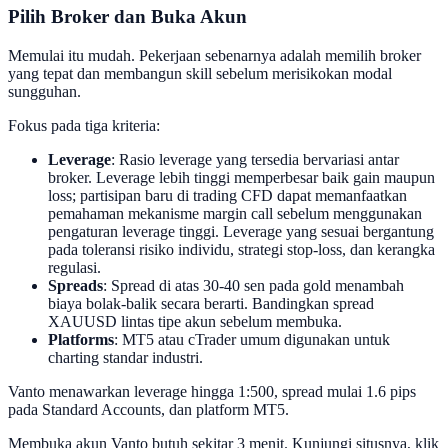
Pilih Broker dan Buka Akun
Memulai itu mudah. Pekerjaan sebenarnya adalah memilih broker
yang tepat dan membangun skill sebelum merisikokan modal
sungguhan.
Fokus pada tiga kriteria:
Leverage
: Rasio leverage yang tersedia bervariasi antar
broker. Leverage lebih tinggi memperbesar baik gain maupun
loss; partisipan baru di trading CFD dapat memanfaatkan
pemahaman mekanisme margin call sebelum menggunakan
pengaturan leverage tinggi. Leverage yang sesuai bergantung
pada toleransi risiko individu, strategi stop-loss, dan kerangka
regulasi.
Spreads
: Spread di atas 30-40 sen pada gold menambah
biaya bolak-balik secara berarti. Bandingkan spread
XAUUSD lintas tipe akun sebelum membuka.
Platforms
: MT5 atau cTrader umum digunakan untuk
charting standar industri.
Vanto menawarkan leverage hingga 1:500, spread mulai 1.6 pips
pada Standard Accounts, dan platform MT5.
Membuka akun Vanto butuh sekitar 3 menit. Kunjungi situsnya, klik