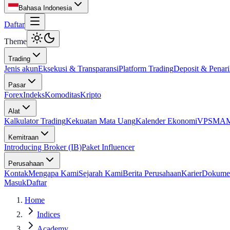
Bahasa Indonesia
Daftar
Theme
Trading
Jenis akun
Eksekusi & Transparansi
Platform Trading
Deposit & Penar
Pasar
Forex
Indeks
Komoditas
Kripto
Alat
Kalkulator Trading
Kekuatan Mata Uang
Kalender Ekonomi
VPS
MAM 
Kemitraan
Introducing Broker (IB)
Paket Influencer
Perusahaan
Kontak
Mengapa Kami
Sejarah Kami
Berita Perusahaan
Karier
Dokume
Masuk
Daftar
Home
Indices
Academy