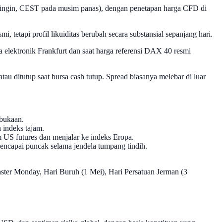
dingin, CEST pada musim panas), dengan penetapan harga CFD di
 tetapi profil likuiditas berubah secara substansial sepanjang hari.
 elektronik Frankfurt dan saat harga referensi DAX 40 resmi
u ditutup saat bursa cash tutup. Spread biasanya melebar di luar
mbukaan.
 indeks tajam.
m US futures dan menjalar ke indeks Eropa.
capai puncak selama jendela tumpang tindih.
Easter Monday, Hari Buruh (1 Mei), Hari Persatuan Jerman (3