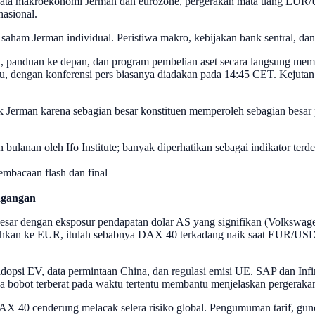
ata makroekonomi Jerman dan eurozone, pergerakan mata uang EUR/USD
nasional.
ham Jerman individual. Peristiwa makro, kebijakan bank sentral, dan 
 panduan ke depan, dan program pembelian aset secara langsung meme
u, dengan konferensi pers biasanya diadakan pada 14:45 CET. Kejutan
k Jerman karena sebagian besar konstituen memperoleh sebagian besar 
an bulanan oleh Ifo Institute; banyak diperhatikan sebagai indikator terd
pembacaan flash dan final
dagangan
esar dengan eksposur pendapatan dolar AS yang signifikan (Volkswa
hkan ke EUR, itulah sebabnya DAX 40 terkadang naik saat EUR/USD t
dopsi EV, data permintaan China, dan regulasi emisi UE. SAP dan Infi
 bobot terberat pada waktu tertentu membantu menjelaskan pergeraka
AX 40 cenderung melacak selera risiko global. Pengumuman tarif, gunc