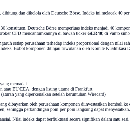
ihitung dan dikelola oleh Deutsche Börse. Indeks ini melacak 40 perus
 30 konstituen. Deutsche Börse memperluas indeks menjadi 40 kompon
 broker CFD mencantumkannya di bawah ticker
GER40
; di Vanto sim
engaruh setiap perusahaan terhadap indeks proporsional dengan nilai s
am indeks. Bobot komponen ditinjau triwulanan oleh Komite Kualifikasi D
 yang memadai
man atau EU/EEA, dengan listing utama di Frankfurt
 (aturan yang diperkenalkan setelah keruntuhan Wirecard)
 yang dibayarkan oleh perusahaan komponen diinvestasikan kembali ke d
en, sehingga perbandingan poin-per-poin langsung dapat menyesatkan.
ial. Nilai indeks dapat berfluktuasi secara signifikan dalam satu ses