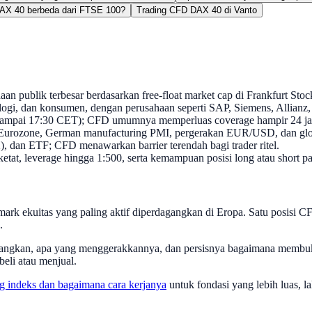
AX 40 berbeda dari FTSE 100?
Trading CFD DAX 40 di Vanto
n publik terbesar berdasarkan free-float market cap di Frankfurt Sto
ologi, dan konsumen, dengan perusahaan seperti SAP, Siemens, Allianz
ampai 17:30 CET); CFD umumnya memperluas coverage hampir 24 jam 
Eurozone, German manufacturing PMI, pergerakan EUR/USD, dan globa
 dan ETF; CFD menawarkan barrier terendah bagi trader ritel.
, leverage hingga 1:500, serta kemampuan posisi long atau short pa
ark ekuitas yang paling aktif diperdagangkan di Eropa. Satu posisi
.
dagangkan, apa yang menggerakkannya, dan persisnya bagaimana mem
eli atau menjual.
ing indeks dan bagaimana cara kerjanya
untuk fondasi yang lebih luas, l