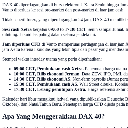
DAX 40 diperdagangkan di bursa elektronik Xetra Senin hingga Jum
Vanto diperluas ke sesi pre-market dan post-market di luar jam cash.
Tidak seperti forex, yang diperdagangkan 24 jam, DAX 40 memiliki ses
Sesi cash Xetra
berjalan
09:00 to 17:30 CET
Senin sampai Jumat. In
dihitung. Likuiditas paling dalam selama jendela ini.
Jam diperluas CFD
di Vanto memperluas perdagangan di luar jam Xet
jam Xetra karena likuiditas yang lebih tipis dari pasar yang mendasari
Stempel waktu intraday utama yang perlu diperhatikan:
09:00 CET, Pembukaan cash Xetra.
Penemuan harga utama p
10:00 CET, Rilis ekonomi Jerman.
Data ZEW, IFO, PMI, dan 
14:30 CET, Rilis ekonomi AS.
Non-farm payrolls (Jumat perta
15:30 CET, Pembukaan cash AS.
Wall Street dibuka. Korel
17:30 CET, Lelang penutupan Xetra.
Harga referensi akhir 
Kalender hari libur mengikuti jadwal yang dipublikasikan Deutsche B
Oktober), dan Natal/Tahun Baru. Penetapan harga CFD dijeda pada har
Apa Yang Menggerakkan DAX 40?