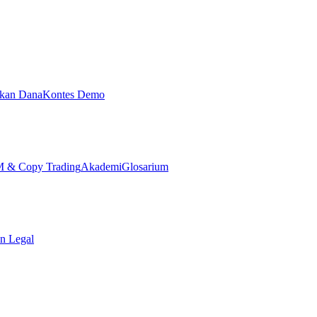
ikan Dana
Kontes Demo
& Copy Trading
Akademi
Glosarium
n Legal