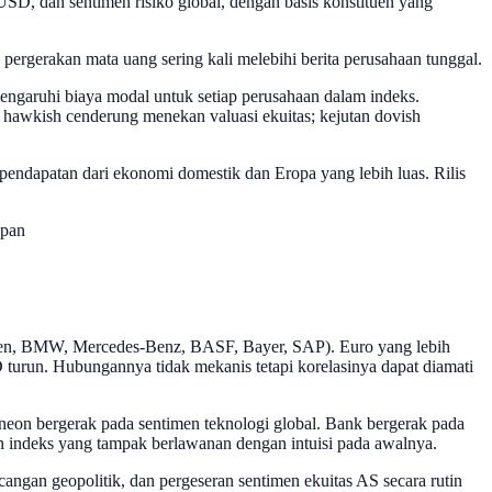
, dan sentimen risiko global, dengan basis konstituen yang
pergerakan mata uang sering kali melebihi berita perusahaan tunggal.
ngaruhi biaya modal untuk setiap perusahaan dalam indeks.
 hawkish cenderung menekan valuasi ekuitas; kejutan dovish
pendapatan dari ekonomi domestik dan Eropa yang lebih luas. Rilis
epan
gen, BMW, Mercedes-Benz, BASF, Bayer, SAP). Euro yang lebih
urun. Hubungannya tidak mekanis tetapi korelasinya dapat diamati
neon bergerak pada sentimen teknologi global. Bank bergerak pada
n indeks yang tampak berlawanan dengan intuisi pada awalnya.
angan geopolitik, dan pergeseran sentimen ekuitas AS secara rutin