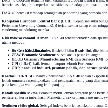
DAX 40 didorong terutama oleh kebijakan European Central Bank, d
berorientasi ekspor memperkuat sensitivitas terhadap permintaan inter
DAX 40 bereaksi terhadap serangkaian pendorong yang berbeda dari sa
Kebijakan European Central Bank (ECB).
Keputusan suku bunga,
Pertemuan Governing Council ECB terjadi sekitar setiap enam mingg
cenderung mendukung mereka.
Rilis makroekonomi Jerman.
DAX 40 sensitif terhadap data spesifi
utama meliputi:
Ifo Geschäftsklimaindex (Indeks Iklim Bisnis Ifo)
: diterbitk
ZEW Economic Sentiment
: survei analis pasar keuangan
HCOB Germany Manufacturing PMI dan Services PMI
: 
CPI (inflasi)
: baik Jerman maupun seluruh Eurozone
GDP, produksi industri, pesanan pabrik, dan neraca per
Korelasi EUR/USD.
Banyak perusahaan DAX 40 adalah eksportir b
lemah umumnya meningkatkan nilai pendapatan asing yang diterjema
pada kerangka waktu yang lebih panjang.
Katalis spesifik sektor.
Pembuat mobil Jerman bergerak pada berita a
pergeseran kurva imbal hasil. Mengetahui sektor mana yang membawa
Sentimen risiko global.
Sebagai indeks berorientasi ekspor utama, D