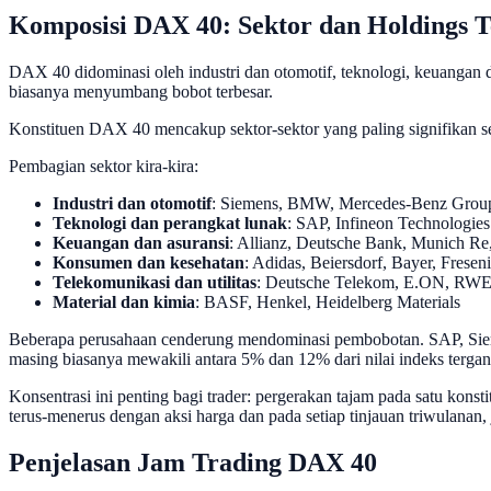
Komposisi DAX 40: Sektor dan Holdings T
DAX 40 didominasi oleh industri dan otomotif, teknologi, keuangan 
biasanya menyumbang bobot terbesar.
Konstituen DAX 40 mencakup sektor-sektor yang paling signifikan se
Pembagian sektor kira-kira:
Industri dan otomotif
: Siemens, BMW, Mercedes-Benz Group
Teknologi dan perangkat lunak
: SAP, Infineon Technologies
Keuangan dan asuransi
: Allianz, Deutsche Bank, Munich Re
Konsumen dan kesehatan
: Adidas, Beiersdorf, Bayer, Freseni
Telekomunikasi dan utilitas
: Deutsche Telekom, E.ON, RW
Material dan kimia
: BASF, Henkel, Heidelberg Materials
Beberapa perusahaan cenderung mendominasi pembobotan. SAP, Siemen
masing biasanya mewakili antara 5% dan 12% dari nilai indeks tergan
Konsentrasi ini penting bagi trader: pergerakan tajam pada satu konsti
terus-menerus dengan aksi harga dan pada setiap tinjauan triwulana
Penjelasan Jam Trading DAX 40