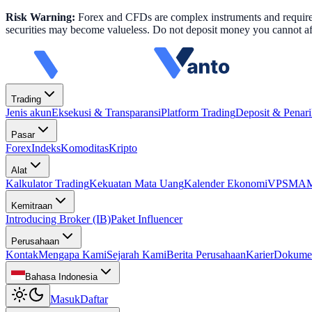
Risk Warning:
Forex and CFDs are complex instruments and require k
securities may become valueless. Do not deposit money you cannot aff
Trading
Jenis akun
Eksekusi & Transparansi
Platform Trading
Deposit & Penar
Pasar
Forex
Indeks
Komoditas
Kripto
Alat
Kalkulator Trading
Kekuatan Mata Uang
Kalender Ekonomi
VPS
MAM 
Kemitraan
Introducing Broker (IB)
Paket Influencer
Perusahaan
Kontak
Mengapa Kami
Sejarah Kami
Berita Perusahaan
Karier
Dokume
Bahasa Indonesia
Masuk
Daftar