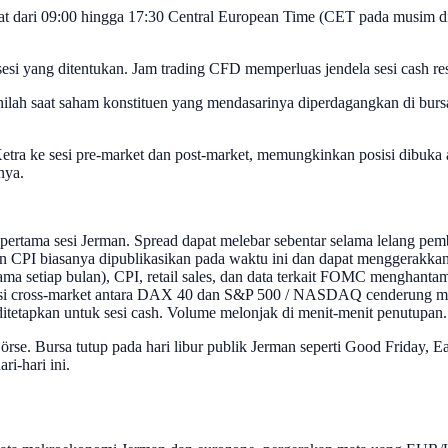
at dari 09:00 hingga 17:30 Central European Time (CET pada musim 
i yang ditentukan. Jam trading CFD memperluas jendela sesi cash resmi,
ilah saat saham konstituen yang mendasarinya diperdagangkan di bursa
ra ke sesi pre-market dan post-market, memungkinkan posisi dibuka ata
nya.
ertama sesi Jerman. Spread dapat melebar sebentar selama lelang pe
CPI biasanya dipublikasikan pada waktu ini dan dapat menggerakkan
ma setiap bulan), CPI, retail sales, dan data terkait FOMC menghanta
asi cross-market antara DAX 40 dan S&P 500 / NASDAQ cenderung men
ditetapkan untuk sesi cash. Volume melonjak di menit-menit penutupan.
örse. Bursa tutup pada hari libur publik Jerman seperti Good Friday, 
i-hari ini.