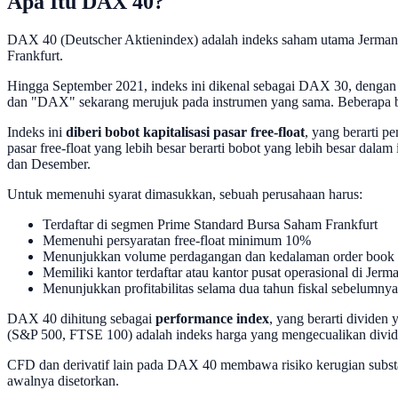
Apa Itu DAX 40?
DAX 40 (Deutscher Aktienindex) adalah indeks saham utama Jerman, d
Frankfurt.
Hingga September 2021, indeks ini dikenal sebagai DAX 30, dengan
dan "DAX" sekarang merujuk pada instrumen yang sama. Beberapa
Indeks ini
diberi bobot kapitalisasi pasar free-float
, yang berarti p
pasar free-float yang lebih besar berarti bobot yang lebih besar dal
dan Desember.
Untuk memenuhi syarat dimasukkan, sebuah perusahaan harus:
Terdaftar di segmen Prime Standard Bursa Saham Frankfurt
Memenuhi persyaratan free-float minimum 10%
Menunjukkan volume perdagangan dan kedalaman order book
Memiliki kantor terdaftar atau kantor pusat operasional di Jer
Menunjukkan profitabilitas selama dua tahun fiskal sebelumnya
DAX 40 dihitung sebagai
performance index
, yang berarti dividen
(S&P 500, FTSE 100) adalah indeks harga yang mengecualikan divid
CFD dan derivatif lain pada DAX 40 membawa risiko kerugian substans
awalnya disetorkan.