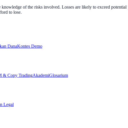
nowledge of the risks involved. Losses are likely to exceed potential p
ord to lose.
ikan Dana
Kontes Demo
& Copy Trading
Akademi
Glosarium
n Legal