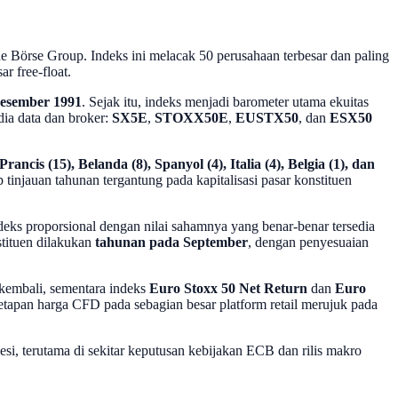
e Börse Group. Indeks ini melacak 50 perusahaan terbesar dan paling
r free-float.
esember 1991
. Sejak itu, indeks menjadi barometer utama ekuitas
dia data dan broker:
SX5E
,
STOXX50E
,
EUSTX50
, dan
ESX50
ancis (15), Belanda (8), Spanyol (4), Italia (4), Belgia (1), dan
p tinjauan tahunan tergantung pada kapitalisasi pasar konstituen
eks proporsional dengan nilai sahamnya yang benar-benar tersedia
tituen dilakukan
tahunan pada September
, dengan penyesuaian
 kembali, sementara indeks
Euro Stoxx 50 Net Return
dan
Euro
etapan harga CFD pada sebagian besar platform retail merujuk pada
esi, terutama di sekitar keputusan kebijakan ECB dan rilis makro