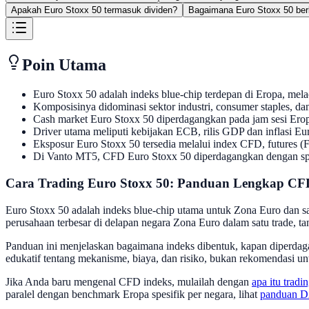
Apakah Euro Stoxx 50 termasuk dividen?
Bagaimana Euro Stoxx 50 be
Poin Utama
Euro Stoxx 50 adalah indeks blue-chip terdepan di Eropa, mela
Komposisinya didominasi sektor industri, consumer staples, 
Cash market Euro Stoxx 50 diperdagangkan pada jam sesi Erop
Driver utama meliputi kebijakan ECB, rilis GDP dan inflasi Eu
Eksposur Euro Stoxx 50 tersedia melalui index CFD, futures 
Di Vanto MT5, CFD Euro Stoxx 50 diperdagangkan dengan sprea
Cara Trading Euro Stoxx 50: Panduan Lengkap CF
Euro Stoxx 50 adalah indeks blue-chip utama untuk Zona Euro dan s
perusahaan terbesar di delapan negara Zona Euro dalam satu trade, t
Panduan ini menjelaskan bagaimana indeks dibentuk, kapan diperd
edukatif tentang mekanisme, biaya, dan risiko, bukan rekomendasi u
Jika Anda baru mengenal CFD indeks, mulailah dengan
apa itu trad
paralel dengan benchmark Eropa spesifik per negara, lihat
panduan 