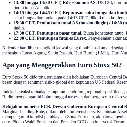
13:30 hingga 14:30 CET, Rilis ekonomi AS.
US CPI, non-far
tindih trans-Atlantik.
14:15 hingga 14:45 CET, Keputusan suku bunga dan konf
suku bunga diumumkan pada 14:15 CET, diikuti oleh konferensi
15:30 CET, Pembukaan tunai AS (musim dingin) / 14:30 (
tindih.
17:30 CET, Penutupan pasar tunai.
Bursa konstituen tutup.
22:00 CET, Penutupan futures Eurex.
Penyelesaian akhir akt
Kalender hari libur mengikuti jadwal yang dipublikasikan dari setiap
mencakup Jumat Agung, Senin Paskah, Hari Buruh (1 Mei), Hari Nata
Apa yang Menggerakkan Euro Stoxx 50?
Euro Stoxx 50 didorong terutama oleh kebijakan European Central 
besar, dengan sentimen risiko global dan keputusan US Federal Reser
Indeks bereaksi terhadap campuran pendorong regional, spesifik negar
Berlin mempengaruhi bobot tunggal terbesar, dan pergeseran risiko ya
Kebijakan moneter ECB.
Dewan Gubernur European Central 
Marginal Lending Rate, diikuti oleh konferensi pers. Keputusan 
mempengaruhi kondisi pembiayaan Zona Euro dan, akibatnya, penila
euro. Pidato Wakil Presiden dan Presiden ECB dan intervensi Forum S