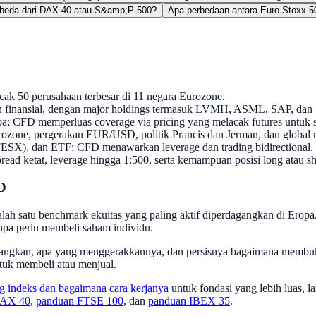
rbeda dari DAX 40 atau S&amp;P 500?
Apa perbedaan antara Euro Stoxx 5
cak 50 perusahaan terbesar di 11 negara Eurozone.
dan finansial, dengan major holdings termasuk LVMH, ASML, SAP, dan
a; CFD memperluas coverage via pricing yang melacak futures untuk se
rozone, pergerakan EUR/USD, politik Prancis dan Jerman, dan global r
(FESX), dan ETF; CFD menawarkan leverage dan trading bidirectional.
d ketat, leverage hingga 1:500, serta kemampuan posisi long atau sh
D
alah satu benchmark ekuitas yang paling aktif diperdagangkan di Ero
anpa perlu membeli saham individu.
agangkan, apa yang menggerakkannya, dan persisnya bagaimana membu
ntuk membeli atau menjual.
ing indeks dan bagaimana cara kerjanya
untuk fondasi yang lebih luas, l
DAX 40
,
panduan FTSE 100
, dan
panduan IBEX 35
.