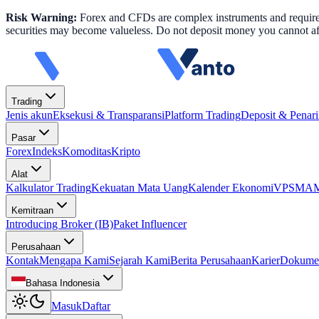
Risk Warning:
Forex and CFDs are complex instruments and require k
securities may become valueless. Do not deposit money you cannot aff
Trading
Jenis akun
Eksekusi & Transparansi
Platform Trading
Deposit & Penar
Pasar
Forex
Indeks
Komoditas
Kripto
Alat
Kalkulator Trading
Kekuatan Mata Uang
Kalender Ekonomi
VPS
MAM 
Kemitraan
Introducing Broker (IB)
Paket Influencer
Perusahaan
Kontak
Mengapa Kami
Sejarah Kami
Berita Perusahaan
Karier
Dokume
Bahasa Indonesia
Masuk
Daftar