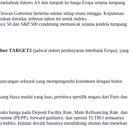
MC menabrak futures AS dan tumpah ke harga Eropa selama tumpang
Dewan Gubernur bertemu sekitar setiap enam minggu. Keputusan
kan intraday terbesar tahun ini untuk indeks.
 Stoxx 50 dan S&P 500 cenderung memuncak selama jendela tumpang
 libur TARGET2
(jadwal sistem pembayaran interbank Eropa), yang
 guncangan sektoral yang mempengaruhi konstituen dengan bobot
ang biaya modal yang luas, peristiwa spesifik negara dari Paris dan
ku bunga pada Deposit Facility Rate, Main Refinancing Rate, dan
ogramme (PEPP), forward guidance, dan operasi TLTRO semuanya
i indeks; kejutan dovish biasanya mendukung ekuitas dan menekan