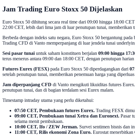
Jam Trading Euro Stoxx 50 Dijelaskan
Euro Stoxx 50 dihitung secara real time dari 09:00 hingga 18:00 CET
22:00 CET, lebih dari lima jam di luar penutupan tunai, memberikan tr
Berbeda dengan indeks satu negara, Euro Stoxx 50 bergantung pada be
Trading CFD di Vanto memperpanjang di luar jendela tunai underlying k
Sesi pasar tunai
untuk saham konstituen berjalan
09:00 hingga 17:
terus menerus antara 09:00 dan 18:00 CET, dengan penutupan harian i
Futures Eurex (FESX)
pada Euro Stoxx 50 diperdagangkan dari
07
setelah penutupan tunai, memberikan penemuan harga yang diperluas 
Jam diperpanjang CFD
di Vanto mengikuti likuiditas futures Eure
penutupan tunai, dan di bagian terdalam sesi Eurex malam.
Timestamp intraday utama yang perlu diketahui:
07:50 CET, Pembukaan futures Eurex.
Trading FESX dimulai
09:00 CET, Pembukaan tunai Xetra dan Euronext.
Pasar tu
selama menit pembukaan.
10:00 CET, Ifo / ZEW Jerman.
Survei sentimen bisnis dan in
11:00 CET, Rilis ekonomi Zona Euro.
Eurostat menerbitkan C