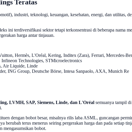
ings Teratas
omotif), industri, teknologi, keuangan, kesehatan, energi, dan utilita
eks ini terdiversifikasi sektor tetapi terkonsentrasi di beberapa nama
gerakan harga antar tinjauan.
tton, Hermès, L'Oréal, Kering, Inditex (Zara), Ferrari, Mercedes-Be
Infineon Technologies, STMicroelectronics
s, Air Liquide, Linde
ander, ING Group, Deutsche Börse, Intesa Sanpaolo, AXA, Munich Re
ng, LVMH, SAP, Siemens, Linde, dan L'Oréal
semuanya tampil di 
i.
konstituen dengan bobot besar, misalnya rilis laba ASML, guncangan 
ya berubah terus menerus seiring pergerakan harga dan pada setiap ti
lum mengasumsikan bobot.