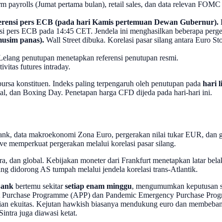
m payrolls (Jumat pertama bulan), retail sales, dan data relevan FO
erensi pers ECB (pada hari Kamis pertemuan Dewan Gubernur).
 pers ECB pada 14:45 CET. Jendela ini menghasilkan beberapa pergera
musim panas).
Wall Street dibuka. Korelasi pasar silang antara Euro
 Lelang penutupan menetapkan referensi penutupan resmi.
ivitas futures intraday.
 bursa konstituen. Indeks paling terpengaruh oleh penutupan pada
hari
l, dan Boxing Day. Penetapan harga CFD dijeda pada hari-hari ini.
Bank, data makroekonomi Zona Euro, pergerakan nilai tukar EUR, dan
ve memperkuat pergerakan melalui korelasi pasar silang.
a, dan global. Kebijakan moneter dari Frankfurt menetapkan latar belak
ng didorong AS tumpah melalui jendela korelasi trans-Atlantik.
Bank
bertemu sekitar
setiap enam minggu
, mengumumkan keputusan su
Asset Purchase Programme (APP) dan Pandemic Emergency Purchase Pr
ian ekuitas. Kejutan hawkish biasanya mendukung euro dan membeban
intra juga diawasi ketat.