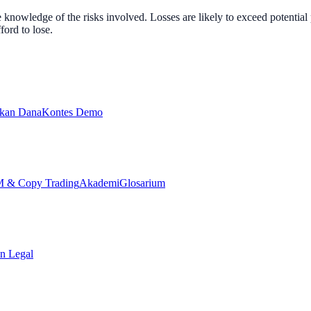
nowledge of the risks involved. Losses are likely to exceed potential p
ord to lose.
ikan Dana
Kontes Demo
& Copy Trading
Akademi
Glosarium
n Legal