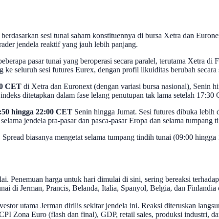
 berdasarkan sesi tunai saham konstituennya di bursa Xetra dan Eurone
ader jendela reaktif yang jauh lebih panjang.
berapa pasar tunai yang beroperasi secara paralel, terutama Xetra di F
e seluruh sesi futures Eurex, dengan profil likuiditas berubah secara 
30 CET
di Xetra dan Euronext (dengan variasi bursa nasional), Senin h
ndeks ditetapkan dalam fase lelang penutupan tak lama setelah 17:30 C
:50 hingga 22:00 CET
Senin hingga Jumat. Sesi futures dibuka lebih d
selama jendela pra-pasar dan pasca-pasar Eropa dan selama tumpang ti
x. Spread biasanya mengetat selama tumpang tindih tunai (09:00 hingga
. Penemuan harga untuk hari dimulai di sini, sering bereaksi terhada
nai di Jerman, Prancis, Belanda, Italia, Spanyol, Belgia, dan Finlandi
vestor utama Jerman dirilis sekitar jendela ini. Reaksi diteruskan lang
PI Zona Euro (flash dan final), GDP, retail sales, produksi industri, d