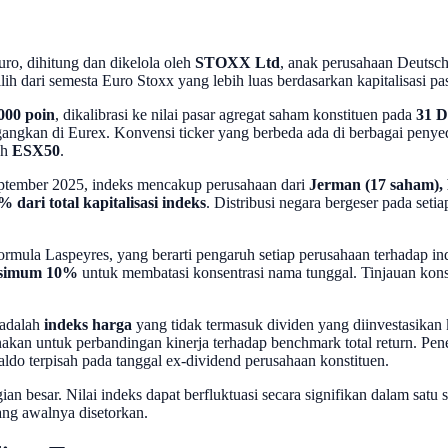
ro, dihitung dan dikelola oleh
STOXX Ltd
, anak perusahaan Deutsch
lih dari semesta Euro Stoxx yang lebih luas berdasarkan kapitalisasi pasa
.000 poin
, dikalibrasi ke nilai pasar agregat saham konstituen pada
31 D
gangkan di Eurex. Konvensi ticker yang berbeda ada di berbagai penye
ah
ESX50
.
eptember 2025, indeks mencakup perusahaan dari
Jerman (17 saham), Pr
% dari total kapitalisasi indeks
. Distribusi negara bergeser pada setia
mula Laspeyres, yang berarti pengaruh setiap perusahaan terhadap ind
ksimum 10%
untuk membatasi konsentrasi nama tunggal. Tinjauan kons
 adalah
indeks harga
yang tidak termasuk dividen yang diinvestasikan
kan untuk perbandingan kinerja terhadap benchmark total return. Pen
saldo terpisah pada tanggal ex-dividend perusahaan konstituen.
 besar. Nilai indeks dapat berfluktuasi secara signifikan dalam satu s
ng awalnya disetorkan.