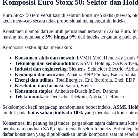
Komposisi Euro Stoxx 50: Sektor dan Hold
Euro Stoxx 50 terdiversifikasi di seluruh konsumen siklis (mewah, ot
kecil mega-cap secara tidak proporsional mempengaruhi indeks.
Konstituen diambil dari seluruh perusahaan terbesar di Zona Euro. Ind
masing menyumbang
5% hingga 9%
dari indeks tergantung pada per
Komposisi sektor tipikal mencakup:
Konsumen siklis dan mewah
: LVMH Moët Hennessy Louis Vui
Teknologi dan semikonduktor
: ASML Holding, SAP, Adyen, 
Industri dan engineering
: Siemens, Schneider Electric, Airbu
Keuangan dan asuransi
: Allianz, BNP Paribas, Banco Sant
Energi dan utilitas
: TotalEnergies, Eni, Iberdrola, Enel, EDP
Kesehatan dan farmasi
: Sanofi, Bayer
Konsumen staples
: Anheuser-Busch InBev, Danone
Telekomunikasi
: Deutsche Telekom, Nokia, Telefónica
Sekelompok kecil mega-cap mendominasi bobot indeks.
ASML Holdi
tunduk pada
batas saham individu 10%
yang membatasi konsentras
Konsentrasi ini penting bagi trader: pergerakan tajam dalam satu 
pembaruan panduan SAP, dapat menarik seluruh indeks. Bobot tepatn
daftar konstituen yang dipublikasikan untuk komposisi saat ini sebe