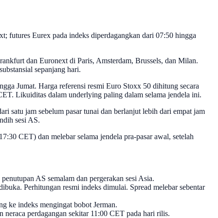
xt; futures Eurex pada indeks diperdagangkan dari 07:50 hingga
rankfurt dan Euronext di Paris, Amsterdam, Brussels, dan Milan.
substansial sepanjang hari.
ingga Jumat. Harga referensi resmi Euro Stoxx 50 dihitung secara
ET. Likuiditas dalam underlying paling dalam selama jendela ini.
ari satu jam sebelum pasar tunai dan berlanjut lebih dari empat jam
ndih sesi AS.
 17:30 CET) dan melebar selama jendela pra-pasar awal, setelah
p penutupan AS semalam dan pergerakan sesi Asia.
a dibuka. Perhitungan resmi indeks dimulai. Spread melebar sebentar
sung ke indeks mengingat bobot Jerman.
an neraca perdagangan sekitar 11:00 CET pada hari rilis.