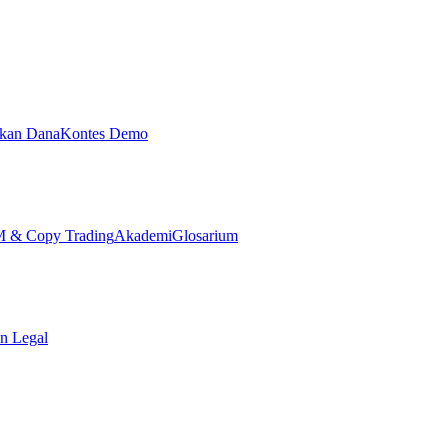
ikan Dana
Kontes Demo
& Copy Trading
Akademi
Glosarium
n Legal