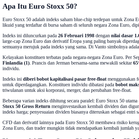
Apa Itu Euro Stoxx 50?
Euro Stoxx 50 adalah indeks saham blue-chip terdepan untuk Zona Eu
likuid yang terdaftar di bursa saham di seluruh negara Zona Euro, dipi
Indeks ini diluncurkan pada
26 Februari 1998
dengan
nilai dasar 1
large-cap Zona Euro dan derivatif Eropa yang paling banyak diperda
semuanya merujuk pada indeks yang sama. Di Vanto simbolnya adal
Kelayakan konstituen terbatas pada negara-negara Zona Euro. Per S
Finlandia (1)
. Prancis dan Jerman bersama-sama mewakili sekitar
65
individu.
Indeks ini
diberi bobot kapitalisasi pasar free-float
menggunakan for
untuk diperdagangkan. Konstituen individu dibatasi pada
bobot ma
triwulanan untuk aksi korporasi, merger, dan perubahan free-float.
Beberapa varian indeks dihitung secara paralel: Euro Stoxx 50 utama
Stoxx 50 Gross Return
menginvestasikan kembali dividen dan diguna
indeks harga; penyesuaian dividen biasanya diteruskan sebagai entri 
CFD dan derivatif lainnya pada Euro Stoxx 50 membawa risiko kerugian
Zona Euro, dan trader mungkin tidak mendapatkan kembali jumlah ya