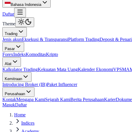
Bahasa Indonesia
Daftar
Theme
Trading
Jenis akun
Eksekusi & Transparansi
Platform Trading
Deposit & Penar
Pasar
Forex
Indeks
Komoditas
Kripto
Alat
Kalkulator Trading
Kekuatan Mata Uang
Kalender Ekonomi
VPS
MAM 
Kemitraan
Introducing Broker (IB)
Paket Influencer
Perusahaan
Kontak
Mengapa Kami
Sejarah Kami
Berita Perusahaan
Karier
Dokume
Masuk
Daftar
Home
Indices
Academy