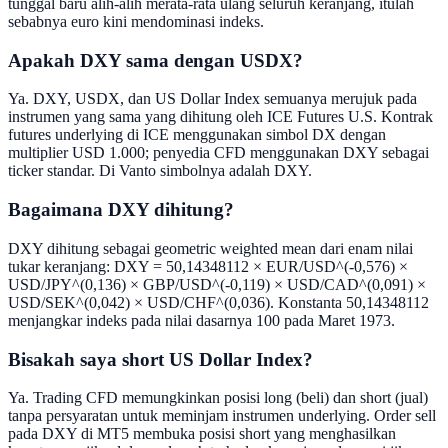
tunggal baru alih-alih merata-rata ulang seluruh keranjang, itulah
sebabnya euro kini mendominasi indeks.
Apakah DXY sama dengan USDX?
Ya. DXY, USDX, dan US Dollar Index semuanya merujuk pada
instrumen yang sama yang dihitung oleh ICE Futures U.S. Kontrak
futures underlying di ICE menggunakan simbol DX dengan
multiplier USD 1.000; penyedia CFD menggunakan DXY sebagai
ticker standar. Di Vanto simbolnya adalah DXY.
Bagaimana DXY dihitung?
DXY dihitung sebagai geometric weighted mean dari enam nilai
tukar keranjang: DXY = 50,14348112 × EUR/USD^(-0,576) ×
USD/JPY^(0,136) × GBP/USD^(-0,119) × USD/CAD^(0,091) ×
USD/SEK^(0,042) × USD/CHF^(0,036). Konstanta 50,14348112
menjangkar indeks pada nilai dasarnya 100 pada Maret 1973.
Bisakah saya short US Dollar Index?
Ya. Trading CFD memungkinkan posisi long (beli) dan short (jual)
tanpa persyaratan untuk meminjam instrumen underlying. Order sell
pada DXY di MT5 membuka posisi short yang menghasilkan