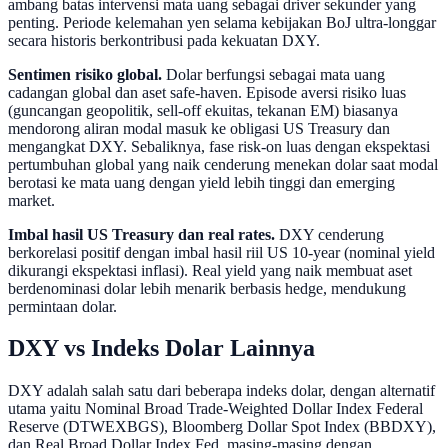
ambang batas intervensi mata uang sebagai driver sekunder yang
penting. Periode kelemahan yen selama kebijakan BoJ ultra-longgar
secara historis berkontribusi pada kekuatan DXY.
Sentimen risiko global.
Dolar berfungsi sebagai mata uang
cadangan global dan aset safe-haven. Episode aversi risiko luas
(guncangan geopolitik, sell-off ekuitas, tekanan EM) biasanya
mendorong aliran modal masuk ke obligasi US Treasury dan
mengangkat DXY. Sebaliknya, fase risk-on luas dengan ekspektasi
pertumbuhan global yang naik cenderung menekan dolar saat modal
berotasi ke mata uang dengan yield lebih tinggi dan emerging
market.
Imbal hasil US Treasury dan real rates.
DXY cenderung
berkorelasi positif dengan imbal hasil riil US 10-year (nominal yield
dikurangi ekspektasi inflasi). Real yield yang naik membuat aset
berdenominasi dolar lebih menarik berbasis hedge, mendukung
permintaan dolar.
DXY vs Indeks Dolar Lainnya
DXY adalah salah satu dari beberapa indeks dolar, dengan alternatif
utama yaitu Nominal Broad Trade-Weighted Dollar Index Federal
Reserve (DTWEXBGS), Bloomberg Dollar Spot Index (BBDXY),
dan Real Broad Dollar Index Fed, masing-masing dengan