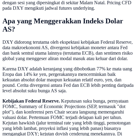
dengan sesi yang dipersingkat di sekitar Malam Natal. Pricing CFD
pada DXY mengikuti jadwal futures underlying.
Apa yang Menggerakkan Indeks Dolar
AS?
DXY didorong terutama oleh ekspektasi kebijakan Federal Reserve,
data makroekonomi AS, divergensi kebijakan moneter antara Fed
dan bank sentral utama lainnya (terutama ECB), dan sentimen risiko
global yang menggeser aliran modal masuk atau keluar dari dolar.
Karena DXY adalah keranjang yang dibobotkan 77% ke mata uang
Eropa dan 14% ke yen, pergerakannya mencerminkan baik
kekuatan absolut dolar maupun kekuatan relatif euro, yen, dan
pound. Cerita divergensi antara Fed dan ECB lebih penting daripada
level absolut suku bunga AS saja.
Kebijakan Federal Reserve.
Keputusan suku bunga, pernyataan
FOMC, Summary of Economic Projections (SEP, termasuk "dot
plot"), dan konferensi pers Chair secara langsung memengaruhi
valuasi dolar. Pertemuan FOMC terjadi delapan kali per tahun.
Kejutan hawkish (jalur terminal rate yang lebih tinggi, pemotongan
yang lebih lambat, proyeksi inflasi yang lebih panas) biasanya
mengangkat DXY; kejutan dovish cenderung menekannya. Di