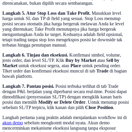
direncanakan, bukan dipilih secara sembarangan.
Langkah 5. Atur Stop Loss dan Take Profit.
Masukkan level
harga untuk SL dan TP di field yang sesuai. Stop Loss menutup
posisi secara otomatis jika harga bergerak melawan Anda ke level
yang ditentukan; Take Profit menutupnya jika harga bergerak
menguntungkan Anda ke target. Keduanya adalah field opsional,
tetapi trading tanpa stop loss mengekspos posisi ke downside tak
terbatas hingga penutupan manual.
Langkah 6. Tinjau dan eksekusi.
Konfirmasi simbol, volume,
jenis order, dan level SL/TP. Klik
Buy by Market
atau
Sell by
Market
untuk eksekusi segera, atau
Place
untuk pending order.
Tiket order dan konfirmasi eksekusi muncul di tab
Trade
di bagian
bawah platform.
Langkah 7. Pantau posisi.
Posisi terbuka terlihat di tab Trade
dengan P&L berjalan yang diperbarui secara real-time. Posisi dapat
dimodifikasi (penyesuaian SL/TP) dengan mengklik kanan baris
posisi dan memilih
Modify or Delete Order
. Untuk menutup posisi
sebelum SL/TP terpicu, klik kanan dan pilih
Close Position
.
Langkah pertama yang praktis adalah menjalankan workflow ini di
akun demo
sebelum mengkomit modal nyata. Akun demo
mencerminkan mekanisme eksekusi langsung tanpa eksposur