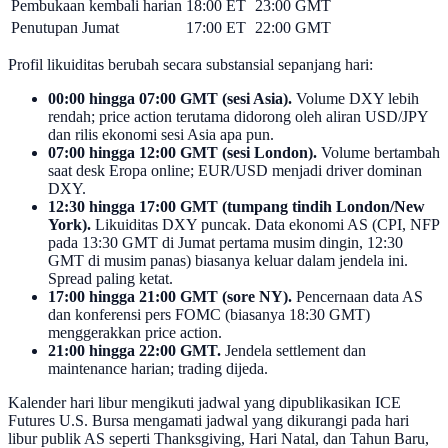
Pembukaan kembali harian
18:00 ET
23:00 GMT
Penutupan Jumat
17:00 ET
22:00 GMT
Profil likuiditas berubah secara substansial sepanjang hari:
00:00 hingga 07:00 GMT (sesi Asia).
Volume DXY lebih
rendah; price action terutama didorong oleh aliran USD/JPY
dan rilis ekonomi sesi Asia apa pun.
07:00 hingga 12:00 GMT (sesi London).
Volume bertambah
saat desk Eropa online; EUR/USD menjadi driver dominan
DXY.
12:30 hingga 17:00 GMT (tumpang tindih London/New
York).
Likuiditas DXY puncak. Data ekonomi AS (CPI, NFP
pada 13:30 GMT di Jumat pertama musim dingin, 12:30
GMT di musim panas) biasanya keluar dalam jendela ini.
Spread paling ketat.
17:00 hingga 21:00 GMT (sore NY).
Pencernaan data AS
dan konferensi pers FOMC (biasanya 18:30 GMT)
menggerakkan price action.
21:00 hingga 22:00 GMT.
Jendela settlement dan
maintenance harian; trading dijeda.
Kalender hari libur mengikuti jadwal yang dipublikasikan ICE
Futures U.S. Bursa mengamati jadwal yang dikurangi pada hari
libur publik AS seperti Thanksgiving, Hari Natal, dan Tahun Baru,