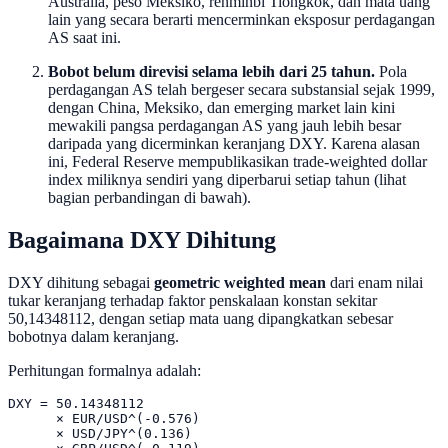
Australia, peso Meksiko, renminbi Tiongkok, dan mata uang
lain yang secara berarti mencerminkan eksposur perdagangan
AS saat ini.
Bobot belum direvisi selama lebih dari 25 tahun.
Pola
perdagangan AS telah bergeser secara substansial sejak 1999,
dengan China, Meksiko, dan emerging market lain kini
mewakili pangsa perdagangan AS yang jauh lebih besar
daripada yang dicerminkan keranjang DXY. Karena alasan
ini, Federal Reserve mempublikasikan trade-weighted dollar
index miliknya sendiri yang diperbarui setiap tahun (lihat
bagian perbandingan di bawah).
Bagaimana DXY Dihitung
DXY dihitung sebagai
geometric weighted mean
dari enam nilai
tukar keranjang terhadap faktor penskalaan konstan sekitar
50,14348112, dengan setiap mata uang dipangkatkan sebesar
bobotnya dalam keranjang.
Perhitungan formalnya adalah:
DXY = 50.14348112

      × EUR/USD^(-0.576)

      × USD/JPY^(0.136)
