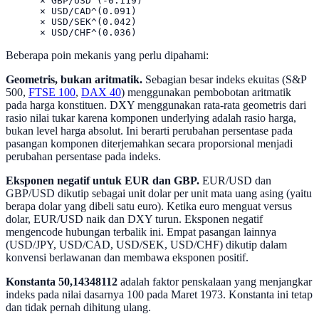
      × GBP/USD^(-0.119)

      × USD/CAD^(0.091)

      × USD/SEK^(0.042)

Beberapa poin mekanis yang perlu dipahami:
Geometris, bukan aritmatik.
Sebagian besar indeks ekuitas (S&P
500,
FTSE 100
,
DAX 40
) menggunakan pembobotan aritmatik
pada harga konstituen. DXY menggunakan rata-rata geometris dari
rasio nilai tukar karena komponen underlying adalah rasio harga,
bukan level harga absolut. Ini berarti perubahan persentase pada
pasangan komponen diterjemahkan secara proporsional menjadi
perubahan persentase pada indeks.
Eksponen negatif untuk EUR dan GBP.
EUR/USD dan
GBP/USD dikutip sebagai unit dolar per unit mata uang asing (yaitu
berapa dolar yang dibeli satu euro). Ketika euro menguat versus
dolar, EUR/USD naik dan DXY turun. Eksponen negatif
mengencode hubungan terbalik ini. Empat pasangan lainnya
(USD/JPY, USD/CAD, USD/SEK, USD/CHF) dikutip dalam
konvensi berlawanan dan membawa eksponen positif.
Konstanta 50,14348112
adalah faktor penskalaan yang menjangkar
indeks pada nilai dasarnya 100 pada Maret 1973. Konstanta ini tetap
dan tidak pernah dihitung ulang.