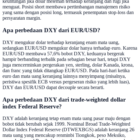
keuntungan jika dolar melemah terhadap keranjang dan rugi jika
menguat. Posisi short membawa pertimbangan manajemen risiko
yang sama dengan posisi long, termasuk penempatan stop-loss dan
persyaratan margin.
Apa perbedaan DXY dari EUR/USD?
DXY mengukur dolar terhadap keranjang enam mata uang,
sedangkan EUR/USD mengukur dolar hanya terhadap euro. Karena
EUR/USD membawa 57,6% bobot DXY, keduanya bergerak
hampir berbanding terbalik pada sebagian besar hari, tetapi DXY
juga mencerminkan pergerakan yen, sterling, dolar Kanada, krona,
dan franc yang tidak ditangkap EUR/USD. Pada hari-hari ketika
euro dan mata uang keranjang lainnya menyimpang (misalnya,
peristiwa spesifik ECB versus pergeseran risiko yang lebih luas),
DXY dan EUR/USD dapat decouple secara berarti.
Apa perbedaan DXY dari trade-weighted dollar
index Federal Reserve?
DXY adalah keranjang tetap enam mata uang pasar maju dengan
bobot tidak berubah sejak 1999. Nominal Broad Trade-Weighted
Dollar Index Federal Reserve (DTWEXBGS) adalah keranjang 26
mata uang yang mencakup renminbi Tiongkok, peso Meksiko,