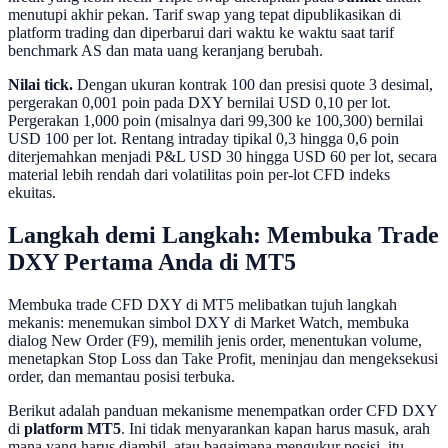
menutupi akhir pekan. Tarif swap yang tepat dipublikasikan di
platform trading dan diperbarui dari waktu ke waktu saat tarif
benchmark AS dan mata uang keranjang berubah.
Nilai tick.
Dengan ukuran kontrak 100 dan presisi quote 3 desimal,
pergerakan 0,001 poin pada DXY bernilai USD 0,10 per lot.
Pergerakan 1,000 poin (misalnya dari 99,300 ke 100,300) bernilai
USD 100 per lot. Rentang intraday tipikal 0,3 hingga 0,6 poin
diterjemahkan menjadi P&L USD 30 hingga USD 60 per lot, secara
material lebih rendah dari volatilitas poin per-lot CFD indeks
ekuitas.
Langkah demi Langkah: Membuka Trade
DXY Pertama Anda di MT5
Membuka trade CFD DXY di MT5 melibatkan tujuh langkah
mekanis: menemukan simbol DXY di Market Watch, membuka
dialog New Order (F9), memilih jenis order, menentukan volume,
menetapkan Stop Loss dan Take Profit, meninjau dan mengeksekusi
order, dan memantau posisi terbuka.
Berikut adalah panduan mekanisme menempatkan order CFD DXY
di
platform MT5
. Ini tidak menyarankan kapan harus masuk, arah
mana yang harus diambil, atau bagaimana mengukur posisi, itu