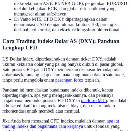
makroekonomi AS (CPI, NFP, GDP), pergerakan EUR/USD
melalui kebijakan ECB, dan global risk sentiment yang
menggeser aliran safe-haven.
Di Vanto MT5, CFD DXY diperdagangkan dalam
denominasi USD dengan ukuran kontrak 100, pricing 3
desimal, nol komisi, dan eksekusi long/short bidirectional.
Cara Trading Indeks Dolar AS (DXY): Panduan
Lengkap CFD
US Dollar Index, diperdagangkan dengan ticker DXY, adalah
ukuran kekuatan dolar yang paling banyak diikuti di pasar global.
Satu posisi CFD pada DXY memberikan eksposur terhadap nilai
dolar atas keranjang tetap enam mata uang utama dalam satu trade,
tanpa perlu mengelola enam
pasangan forex
terpisah.
Panduan ini menjelaskan bagaimana indeks dibentuk, kapan
diperdagangkan, apa yang menggerakkannya, dan persisnya
bagaimana membuka posisi CFD DXY di
platform MT5
. Ini adalah
ikhtisar edukatif tentang mekanisme, biaya, dan risiko, bukan
rekomendasi untuk membeli atau menjual.
Jika Anda baru mengenal CFD indeks, mulailah dengan
apa itu
trading indeks dan bagaimana cara kerjanya
untuk fondasi yang