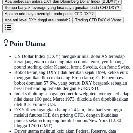
Apa perbedaan antara DXY dan Bloomberg Dollar Index (BBDXY)?
Berapa banyak leverage yang bisa saya gunakan pada CFD DXY?
Apakah ada biaya overnight pada posisi CFD DXY?
Apa arti level DXY tinggi atau rendah?
Trading CFD DXY di Vanto
Poin Utama
US Dollar Index (DXY) mengukur nilai dolar AS terhadap
keranjang enam mata uang utama dunia: euro, yen Jepang,
pound sterling, dolar Kanada, krona Swedia, dan franc Swiss.
Bobot keranjang DXY tidak berubah sejak 1999, ketika euro
menggantikan lima mata uang Eropa lama; EUR membawa
bobot dominan 57,6%, yang berarti DXY bergerak sebagian
besar berbanding terbalik dengan EUR/USD.
Indeks dihitung sebagai geometric weighted average terhadap
nilai dasar 100 pada Maret 1973, dikelola dan dipublikasikan
oleh ICE Futures U.S.
DXY diperdagangkan hampir 24 jam, lima hari seminggu
melalui futures ICE dan pricing CFD, dengan likuiditas
puncak selama tumpang tindih London/New York (12:30
hingga 17:00 GMT).
Driver utama meliputi kebijakan Federal Reserve, data