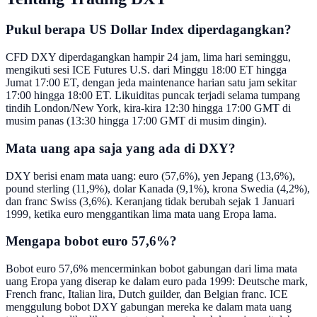
Pukul berapa US Dollar Index diperdagangkan?
CFD DXY diperdagangkan hampir 24 jam, lima hari seminggu,
mengikuti sesi ICE Futures U.S. dari Minggu 18:00 ET hingga
Jumat 17:00 ET, dengan jeda maintenance harian satu jam sekitar
17:00 hingga 18:00 ET. Likuiditas puncak terjadi selama tumpang
tindih London/New York, kira-kira 12:30 hingga 17:00 GMT di
musim panas (13:30 hingga 17:00 GMT di musim dingin).
Mata uang apa saja yang ada di DXY?
DXY berisi enam mata uang: euro (57,6%), yen Jepang (13,6%),
pound sterling (11,9%), dolar Kanada (9,1%), krona Swedia (4,2%),
dan franc Swiss (3,6%). Keranjang tidak berubah sejak 1 Januari
1999, ketika euro menggantikan lima mata uang Eropa lama.
Mengapa bobot euro 57,6%?
Bobot euro 57,6% mencerminkan bobot gabungan dari lima mata
uang Eropa yang diserap ke dalam euro pada 1999: Deutsche mark,
French franc, Italian lira, Dutch guilder, dan Belgian franc. ICE
menggulung bobot DXY gabungan mereka ke dalam mata uang