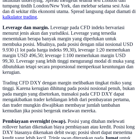
likuiditas underlying. Spread mengetat selama sesi London dan
tumpang tindih London/New York, dan melebar selama sesi Asia
dan di sekitar rilis ekonomi utama. Spread langsung dapat diamati di
kalkulator trading
.
Leverage dan margin.
Leverage pada CFD indeks bervariasi
menurut jenis akun dan yurisdiksi. Leverage yang tersedia
menentukan berapa banyak margin yang diperlukan untuk
membuka posisi. Misalnya, pada posisi dengan nilai nosional USD
9.930 (1 lot pada harga indeks 99,30), leverage 1:20 memerlukan
margin USD 496,50; leverage 1:100 memerlukan margin USD
99,30. Leverage yang lebih tinggi mengurangi modal di muka yang
dibutuhkan tetapi secara proporsional memperkuat keuntungan dan
kerugian.
Trading CFD DXY dengan margin melibatkan tingkat risiko yang
tinggi. Karena kerugian dihitung pada posisi nosional penuh, bukan
pada margin yang disetorkan, transaksi pada CFD DXY dapat
mengakibatkan trader kehilangan lebih dari pembayaran pertama,
dan trader mungkin diwajibkan membayar jumlah tambahan
kemudian jika posisi bergerak melawan mereka.
Pembiayaan overnight (swap).
Posisi yang ditahan melewati
rollover harian dikenakan biaya pembiayaan atau kredit. Posisi long
DXY biasanya dikenakan debit swap; posisi short dapat menerima
kredit yang lebih kecil. Triple swap diterapkan pada
Jumat
untuk