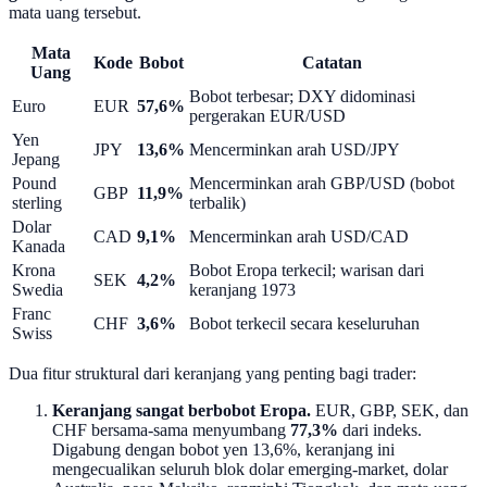
mata uang tersebut.
Mata
Kode
Bobot
Catatan
Uang
Bobot terbesar; DXY didominasi
Euro
EUR
57,6%
pergerakan EUR/USD
Yen
JPY
13,6%
Mencerminkan arah USD/JPY
Jepang
Pound
Mencerminkan arah GBP/USD (bobot
GBP
11,9%
sterling
terbalik)
Dolar
CAD
9,1%
Mencerminkan arah USD/CAD
Kanada
Krona
Bobot Eropa terkecil; warisan dari
SEK
4,2%
Swedia
keranjang 1973
Franc
CHF
3,6%
Bobot terkecil secara keseluruhan
Swiss
Dua fitur struktural dari keranjang yang penting bagi trader:
Keranjang sangat berbobot Eropa.
EUR, GBP, SEK, dan
CHF bersama-sama menyumbang
77,3%
dari indeks.
Digabung dengan bobot yen 13,6%, keranjang ini
mengecualikan seluruh blok dolar emerging-market, dolar