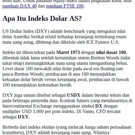
lebih luas. Untuk padanan equity-index dalam jangkauan kami, lihat
panduan DAX 40
dan
panduan FTSE 100
.
Apa Itu Indeks Dolar AS?
US Dollar Index (DXY) adalah benchmark yang mengukur nilai
dolar Amerika Serikat relatif terhadap keranjang tertimbang enam
mata uang asing, dihitung dan dikelola oleh ICE Futures U.S.
Indeks ini diluncurkan pada
Maret 1973
dengan
nilai dasar 100
,
dibentuk tidak lama setelah keruntuhan sistem Bretton Woods (nilai
tukar tetap) memungkinkan mata uang utama mengambang bebas.
Level dasar 100 mewakili nilai dolar pada awal era floating-rate
pasca-Bretton Woods; pembacaan di atas 100 menunjukkan
kekuatan dolar bersih versus keranjang awal, pembacaan di bawah
100 menunjukkan kelemahan bersih.
DXY juga umum disebut sebagai
USDX
dalam literatur teknis dan
pada beberapa penyedia data. Kontrak futures yang mendasarinya di
Intercontinental Exchange menggunakan simbol
DX
dengan
multiplier USD 1.000 per poin indeks. Di Vanto, CFD tercatat
sebagai
DXY
.
Berbeda dari indeks ekuitas (yang melacak harga saham perusahaan
konstituen), DXY adalah keranjang mata uang. Nilainya