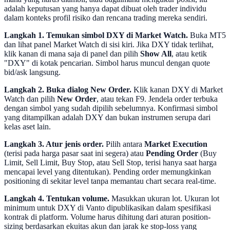
adalah keputusan yang hanya dapat dibuat oleh trader individu
dalam konteks profil risiko dan rencana trading mereka sendiri.
Langkah 1. Temukan simbol DXY di Market Watch.
Buka MT5
dan lihat panel Market Watch di sisi kiri. Jika DXY tidak terlihat,
klik kanan di mana saja di panel dan pilih
Show All
, atau ketik
"DXY" di kotak pencarian. Simbol harus muncul dengan quote
bid/ask langsung.
Langkah 2. Buka dialog New Order.
Klik kanan DXY di Market
Watch dan pilih
New Order
, atau tekan F9. Jendela order terbuka
dengan simbol yang sudah dipilih sebelumnya. Konfirmasi simbol
yang ditampilkan adalah DXY dan bukan instrumen serupa dari
kelas aset lain.
Langkah 3. Atur jenis order.
Pilih antara
Market Execution
(terisi pada harga pasar saat ini segera) atau
Pending Order
(Buy
Limit, Sell Limit, Buy Stop, atau Sell Stop, terisi hanya saat harga
mencapai level yang ditentukan). Pending order memungkinkan
positioning di sekitar level tanpa memantau chart secara real-time.
Langkah 4. Tentukan volume.
Masukkan ukuran lot. Ukuran lot
minimum untuk DXY di Vanto dipublikasikan dalam spesifikasi
kontrak di platform. Volume harus dihitung dari aturan position-
sizing berdasarkan ekuitas akun dan jarak ke stop-loss yang