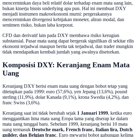
mencerminkan daya beli relatif dolar terhadap enam mata uang lain,
bukan kinerja bisnis underlying apa pun. Hal ini membuat DXY
menjadi instrumen makroekonomi murni: pergerakannya
mencerminkan divergensi kebijakan moneter, aliran modal, dan
sentimen risiko, bukan laba korporat.
CFD dan derivatif lain pada DXY membawa risiko kerugian
substansial. Pasar mata uang dapat bergerak signifikan di sekitar rilis
ekonomi terjadwal maupun berita tak terjadwal, dan trader mungkin
tidak mendapatkan kembali jumlah yang awalnya disetorkan.
Komposisi DXY: Keranjang Enam Mata
Uang
Keranjang DXY berisi enam mata uang dengan bobot tetap yang
ditetapkan pada 1999: euro (57,6%), yen Jepang (13,6%), pound
sterling (11,9%), dolar Kanada (9,1%), krona Swedia (4,2%), dan
franc Swiss (3,6%).
Keranjang saat ini tidak berubah sejak
1 Januari 1999
, ketika euro
menggantikan lima mata uang Eropa lama yang diserap ke dalam
mata uang tunggal baru. Sebelum 1999, keranjang berisi 10 mata
uang termasuk
Deutsche mark, French franc, Italian lira, Dutch
guilder, dan Belgian franc
. Euro mewarisi bobot gabungan kelima