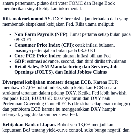
antara pertemuan, pidato dari voter FOMC dan Beige Book
memberikan sinyal kebijakan inkremental.
Rilis makroekonomi AS.
DXY bereaksi tajam terhadap data yang
membentuk ekspektasi kebijakan Fed. Rilis utama meliputi:
Non-Farm Payrolls (NFP)
: Jumat pertama setiap bulan pada
08:30 ET
Consumer Price Index (CPI)
: cetak inflasi bulanan,
biasanya pertengahan bulan pada 08:30 ET
Core PCE Price Index
: ukuran inflasi pilihan Fed
GDP
: estimasi advance, second, dan third dirilis triwulanan
Retail Sales, ISM Manufacturing dan Services, Job
Openings (JOLTS), dan Initial Jobless Claims
Divergensi kebijakan moneter dengan ECB.
Karena EUR
membawa 57,6% bobot indeks, sikap kebijakan ECB secara
struktural tertanam dalam pricing DXY. Ketika Fed lebih hawkish
daripada ECB, EUR/USD biasanya turun dan DXY naik.
Pertemuan Governing Council ECB (kira-kira setiap enam minggu)
dan pembicara ECB karena itu menggerakkan DXY hampir
sebanyak yang dilakukan peristiwa Fed.
Kebijakan Bank of Japan.
Bobot yen 13,6% menjadikan
keputusan BoJ tentang yield-curve control, suku bunga negatif, dan