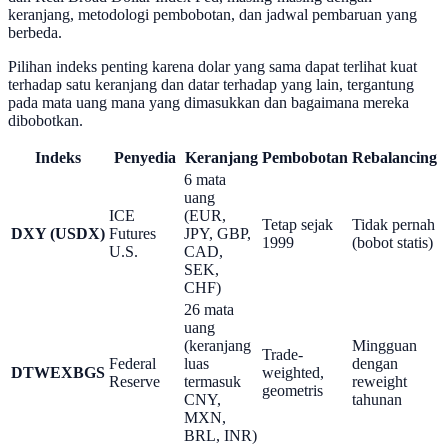
keranjang, metodologi pembobotan, dan jadwal pembaruan yang
berbeda.
Pilihan indeks penting karena dolar yang sama dapat terlihat kuat
terhadap satu keranjang dan datar terhadap yang lain, tergantung
pada mata uang mana yang dimasukkan dan bagaimana mereka
dibobotkan.
Indeks
Penyedia
Keranjang
Pembobotan
Rebalancing
6 mata
uang
ICE
(EUR,
Tetap sejak
Tidak pernah
DXY (USDX)
Futures
JPY, GBP,
1999
(bobot statis)
U.S.
CAD,
SEK,
CHF)
26 mata
uang
(keranjang
Mingguan
Trade-
Federal
luas
dengan
DTWEXBGS
weighted,
Reserve
termasuk
reweight
geometris
CNY,
tahunan
MXN,
BRL, INR)