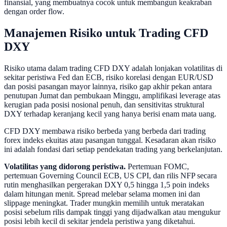
finansial, yang membuatnya cocok untuk membangun keakraban
dengan order flow.
Manajemen Risiko untuk Trading CFD
DXY
Risiko utama dalam trading CFD DXY adalah lonjakan volatilitas di
sekitar peristiwa Fed dan ECB, risiko korelasi dengan EUR/USD
dan posisi pasangan mayor lainnya, risiko gap akhir pekan antara
penutupan Jumat dan pembukaan Minggu, amplifikasi leverage atas
kerugian pada posisi nosional penuh, dan sensitivitas struktural
DXY terhadap keranjang kecil yang hanya berisi enam mata uang.
CFD DXY membawa risiko berbeda yang berbeda dari trading
forex indeks ekuitas atau pasangan tunggal. Kesadaran akan risiko
ini adalah fondasi dari setiap pendekatan trading yang berkelanjutan.
Volatilitas yang didorong peristiwa.
Pertemuan FOMC,
pertemuan Governing Council ECB, US CPI, dan rilis NFP secara
rutin menghasilkan pergerakan DXY 0,5 hingga 1,5 poin indeks
dalam hitungan menit. Spread melebar selama momen ini dan
slippage meningkat. Trader mungkin memilih untuk meratakan
posisi sebelum rilis dampak tinggi yang dijadwalkan atau mengukur
posisi lebih kecil di sekitar jendela peristiwa yang diketahui.