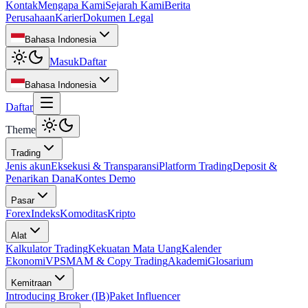
Kontak
Mengapa Kami
Sejarah Kami
Berita
Perusahaan
Karier
Dokumen Legal
Bahasa Indonesia
Masuk
Daftar
Bahasa Indonesia
Daftar
Theme
Trading
Jenis akun
Eksekusi & Transparansi
Platform Trading
Deposit &
Penarikan Dana
Kontes Demo
Pasar
Forex
Indeks
Komoditas
Kripto
Alat
Kalkulator Trading
Kekuatan Mata Uang
Kalender
Ekonomi
VPS
MAM & Copy Trading
Akademi
Glosarium
Kemitraan
Introducing Broker (IB)
Paket Influencer