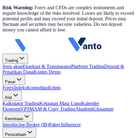
Risk Warning:
Forex and CFDs are complex instruments and
require knowledge of the risks involved. Losses are likely to exceed
potential profits and may exceed your initial deposit. Prices may
fluctuate and securities may become valueless. Do not deposit
money you cannot afford to lose.
Trading
Jenis akun
Eksekusi & Transparansi
Platform Trading
Deposit &
Penarikan Dana
Kontes Demo
Pasar
Forex
Indeks
Komoditas
Kripto
Alat
Kalkulator Trading
Kekuatan Mata Uang
Kalender
Ekonomi
VPS
MAM & Copy Trading
Akademi
Glosarium
Kemitraan
Introducing Broker (IB)
Paket Influencer
Perusahaan