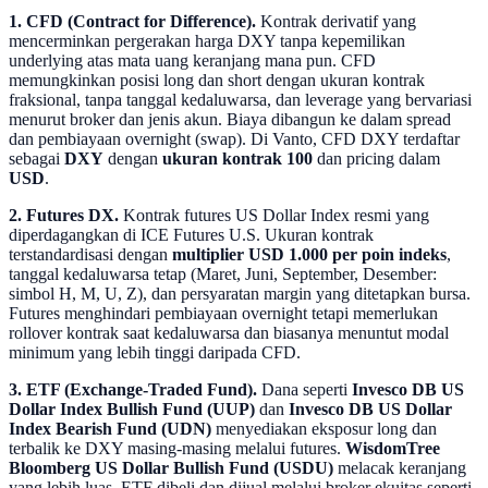
1. CFD (Contract for Difference).
Kontrak derivatif yang
mencerminkan pergerakan harga DXY tanpa kepemilikan
underlying atas mata uang keranjang mana pun. CFD
memungkinkan posisi long dan short dengan ukuran kontrak
fraksional, tanpa tanggal kedaluwarsa, dan leverage yang bervariasi
menurut broker dan jenis akun. Biaya dibangun ke dalam spread
dan pembiayaan overnight (swap). Di Vanto, CFD DXY terdaftar
sebagai
DXY
dengan
ukuran kontrak 100
dan pricing dalam
USD
.
2. Futures DX.
Kontrak futures US Dollar Index resmi yang
diperdagangkan di ICE Futures U.S. Ukuran kontrak
terstandardisasi dengan
multiplier USD 1.000 per poin indeks
,
tanggal kedaluwarsa tetap (Maret, Juni, September, Desember:
simbol H, M, U, Z), dan persyaratan margin yang ditetapkan bursa.
Futures menghindari pembiayaan overnight tetapi memerlukan
rollover kontrak saat kedaluwarsa dan biasanya menuntut modal
minimum yang lebih tinggi daripada CFD.
3. ETF (Exchange-Traded Fund).
Dana seperti
Invesco DB US
Dollar Index Bullish Fund (UUP)
dan
Invesco DB US Dollar
Index Bearish Fund (UDN)
menyediakan eksposur long dan
terbalik ke DXY masing-masing melalui futures.
WisdomTree
Bloomberg US Dollar Bullish Fund (USDU)
melacak keranjang
yang lebih luas. ETF dibeli dan dijual melalui broker ekuitas seperti