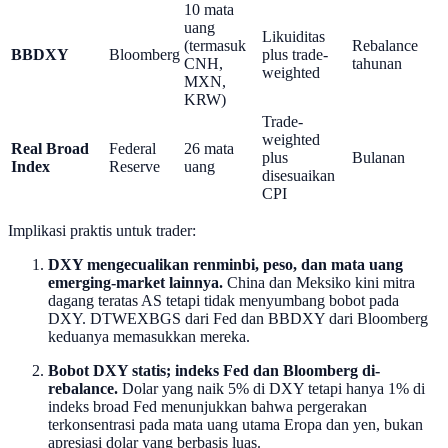
10 mata
uang
Likuiditas
(termasuk
Rebalance
BBDXY
Bloomberg
plus trade-
CNH,
tahunan
weighted
MXN,
KRW)
Trade-
weighted
Real Broad
Federal
26 mata
plus
Bulanan
Index
Reserve
uang
disesuaikan
CPI
Implikasi praktis untuk trader:
DXY mengecualikan renminbi, peso, dan mata uang
emerging-market lainnya.
China dan Meksiko kini mitra
dagang teratas AS tetapi tidak menyumbang bobot pada
DXY. DTWEXBGS dari Fed dan BBDXY dari Bloomberg
keduanya memasukkan mereka.
Bobot DXY statis; indeks Fed dan Bloomberg di-
rebalance.
Dolar yang naik 5% di DXY tetapi hanya 1% di
indeks broad Fed menunjukkan bahwa pergerakan
terkonsentrasi pada mata uang utama Eropa dan yen, bukan
apresiasi dolar yang berbasis luas.