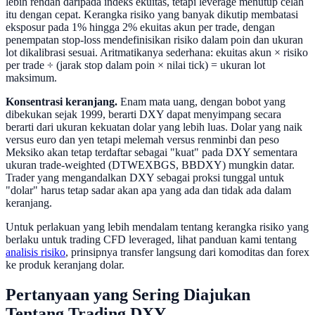
lebih rendah daripada indeks ekuitas, tetapi leverage menutup celah
itu dengan cepat. Kerangka risiko yang banyak dikutip membatasi
eksposur pada 1% hingga 2% ekuitas akun per trade, dengan
penempatan stop-loss mendefinisikan risiko dalam poin dan ukuran
lot dikalibrasi sesuai. Aritmatikanya sederhana: ekuitas akun × risiko
per trade ÷ (jarak stop dalam poin × nilai tick) = ukuran lot
maksimum.
Konsentrasi keranjang.
Enam mata uang, dengan bobot yang
dibekukan sejak 1999, berarti DXY dapat menyimpang secara
berarti dari ukuran kekuatan dolar yang lebih luas. Dolar yang naik
versus euro dan yen tetapi melemah versus renminbi dan peso
Meksiko akan tetap terdaftar sebagai "kuat" pada DXY sementara
ukuran trade-weighted (DTWEXBGS, BBDXY) mungkin datar.
Trader yang mengandalkan DXY sebagai proksi tunggal untuk
"dolar" harus tetap sadar akan apa yang ada dan tidak ada dalam
keranjang.
Untuk perlakuan yang lebih mendalam tentang kerangka risiko yang
berlaku untuk trading CFD leveraged, lihat panduan kami tentang
analisis risiko
, prinsipnya transfer langsung dari komoditas dan forex
ke produk keranjang dolar.
Pertanyaan yang Sering Diajukan
Tentang Trading DXY