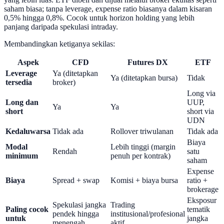
saham biasa; tanpa leverage, expense ratio biasanya dalam kisaran
0,5% hingga 0,8%. Cocok untuk horizon holding yang lebih
panjang daripada spekulasi intraday.
Membandingkan ketiganya sekilas:
Aspek
CFD
Futures DX
ETF
Leverage
Ya (ditetapkan
Ya (ditetapkan bursa)
Tidak
tersedia
broker)
Long via
Long dan
UUP,
Ya
Ya
short
short via
UDN
Kedaluwarsa
Tidak ada
Rollover triwulanan
Tidak ada
Biaya
Modal
Lebih tinggi (margin
Rendah
satu
minimum
penuh per kontrak)
saham
Expense
Biaya
Spread + swap
Komisi + biaya bursa
ratio +
brokerage
Eksposur
Spekulasi jangka
Trading
Paling cocok
tematik
pendek hingga
institusional/profesional
untuk
jangka
menengah
aktif