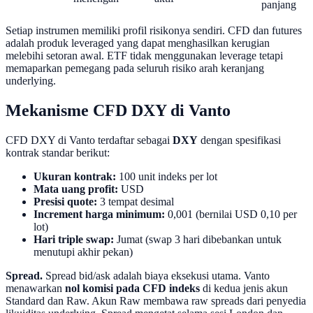
panjang
Setiap instrumen memiliki profil risikonya sendiri. CFD dan futures
adalah produk leveraged yang dapat menghasilkan kerugian
melebihi setoran awal. ETF tidak menggunakan leverage tetapi
memaparkan pemegang pada seluruh risiko arah keranjang
underlying.
Mekanisme CFD DXY di Vanto
CFD DXY di Vanto terdaftar sebagai
DXY
dengan spesifikasi
kontrak standar berikut:
Ukuran kontrak:
100 unit indeks per lot
Mata uang profit:
USD
Presisi quote:
3 tempat desimal
Increment harga minimum:
0,001 (bernilai USD 0,10 per
lot)
Hari triple swap:
Jumat (swap 3 hari dibebankan untuk
menutupi akhir pekan)
Spread.
Spread bid/ask adalah biaya eksekusi utama. Vanto
menawarkan
nol komisi pada CFD indeks
di kedua jenis akun
Standard dan Raw. Akun Raw membawa raw spreads dari penyedia