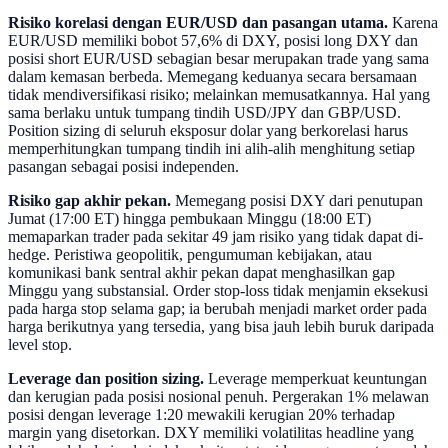
Risiko korelasi dengan EUR/USD dan pasangan utama.
Karena
EUR/USD memiliki bobot 57,6% di DXY, posisi long DXY dan
posisi short EUR/USD sebagian besar merupakan trade yang sama
dalam kemasan berbeda. Memegang keduanya secara bersamaan
tidak mendiversifikasi risiko; melainkan memusatkannya. Hal yang
sama berlaku untuk tumpang tindih USD/JPY dan GBP/USD.
Position sizing di seluruh eksposur dolar yang berkorelasi harus
memperhitungkan tumpang tindih ini alih-alih menghitung setiap
pasangan sebagai posisi independen.
Risiko gap akhir pekan.
Memegang posisi DXY dari penutupan
Jumat (17:00 ET) hingga pembukaan Minggu (18:00 ET)
memaparkan trader pada sekitar 49 jam risiko yang tidak dapat di-
hedge. Peristiwa geopolitik, pengumuman kebijakan, atau
komunikasi bank sentral akhir pekan dapat menghasilkan gap
Minggu yang substansial. Order stop-loss tidak menjamin eksekusi
pada harga stop selama gap; ia berubah menjadi market order pada
harga berikutnya yang tersedia, yang bisa jauh lebih buruk daripada
level stop.
Leverage dan position sizing.
Leverage memperkuat keuntungan
dan kerugian pada posisi nosional penuh. Pergerakan 1% melawan
posisi dengan leverage 1:20 mewakili kerugian 20% terhadap
margin yang disetorkan. DXY memiliki volatilitas headline yang