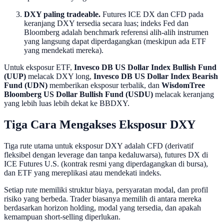
DXY paling tradeable.
Futures ICE DX dan CFD pada
keranjang DXY tersedia secara luas; indeks Fed dan
Bloomberg adalah benchmark referensi alih-alih instrumen
yang langsung dapat diperdagangkan (meskipun ada ETF
yang mendekati mereka).
Untuk eksposur ETF,
Invesco DB US Dollar Index Bullish Fund
(UUP)
melacak DXY long,
Invesco DB US Dollar Index Bearish
Fund (UDN)
memberikan eksposur terbalik, dan
WisdomTree
Bloomberg US Dollar Bullish Fund (USDU)
melacak keranjang
yang lebih luas lebih dekat ke BBDXY.
Tiga Cara Mengakses Eksposur DXY
Tiga rute utama untuk eksposur DXY adalah CFD (derivatif
fleksibel dengan leverage dan tanpa kedaluwarsa), futures DX di
ICE Futures U.S. (kontrak resmi yang diperdagangkan di bursa),
dan ETF yang mereplikasi atau mendekati indeks.
Setiap rute memiliki struktur biaya, persyaratan modal, dan profil
risiko yang berbeda. Trader biasanya memilih di antara mereka
berdasarkan horizon holding, modal yang tersedia, dan apakah
kemampuan short-selling diperlukan.