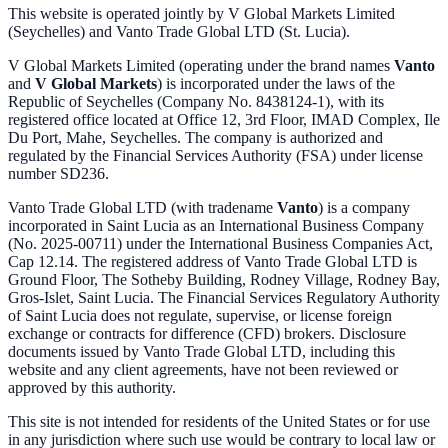
This website is operated jointly by V Global Markets Limited
(Seychelles) and Vanto Trade Global LTD (St. Lucia).
V Global Markets Limited (operating under the brand names
Vanto
and
V Global Markets
) is incorporated under the laws of the
Republic of Seychelles (Company No. 8438124-1), with its
registered office located at Office 12, 3rd Floor, IMAD Complex, Ile
Du Port, Mahe, Seychelles. The company is authorized and
regulated by the Financial Services Authority (FSA) under license
number SD236.
Vanto Trade Global LTD (with tradename
Vanto
) is a company
incorporated in Saint Lucia as an International Business Company
(No. 2025-00711) under the International Business Companies Act,
Cap 12.14. The registered address of Vanto Trade Global LTD is
Ground Floor, The Sotheby Building, Rodney Village, Rodney Bay,
Gros-Islet, Saint Lucia. The Financial Services Regulatory Authority
of Saint Lucia does not regulate, supervise, or license foreign
exchange or contracts for difference (CFD) brokers. Disclosure
documents issued by Vanto Trade Global LTD, including this
website and any client agreements, have not been reviewed or
approved by this authority.
This site is not intended for residents of the United States or for use
in any jurisdiction where such use would be contrary to local law or