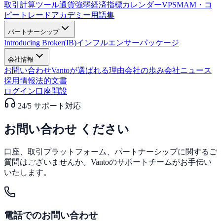
取引計算ツール
通貨強弱
経済指標カレンダー
VPS
MAM・コ
ピートレード
アカデミー
用語集
パートナーシップ
Introducing Broker(IB)
インフルエンサーパッケージ
会社情報
お問い合わせ
Vantoが選ばれる理由
会社の歩み
会社ニュース
採用情報
法的文書
ログイン
口座開設
24/5 サポート対応
お問い合わせ
ください
口座、取引プラットフォーム、パートナーシップに関するご
質問はございませんか。Vantoのサポートチームがお手伝い
いたします。
電話でのお問い合わせ