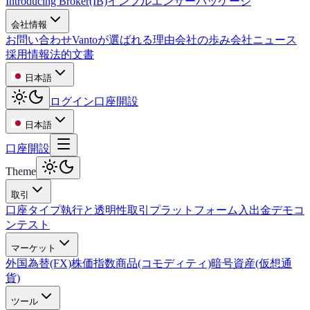
Introducing Broker(IB)
インフルエンサーパッケージ
会社情報
お問い合わせ
Vantoが選ばれる理由
会社の歩み
会社ニュース
採用情報
法的文書
日本語
ログイン
口座開設
日本語
口座開設
Theme
取引
口座タイプ
執行と透明性
取引プラットフォーム
入出金
デモコ
ンテスト
マーケット
外国為替(FX)
株価指数
商品(コモディティ)
暗号資産(仮想通
貨)
ツール