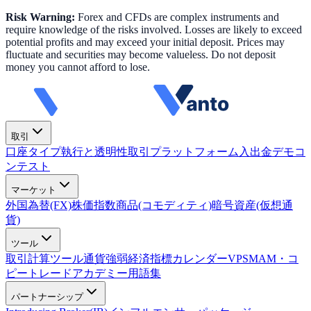
Risk Warning:
Forex and CFDs are complex instruments and
require knowledge of the risks involved. Losses are likely to exceed
potential profits and may exceed your initial deposit. Prices may
fluctuate and securities may become valueless. Do not deposit
money you cannot afford to lose.
取引
口座タイプ
執行と透明性
取引プラットフォーム
入出金
デモコ
ンテスト
マーケット
外国為替(FX)
株価指数
商品(コモディティ)
暗号資産(仮想通
貨)
ツール
取引計算ツール
通貨強弱
経済指標カレンダー
VPS
MAM・コ
ピートレード
アカデミー
用語集
パートナーシップ