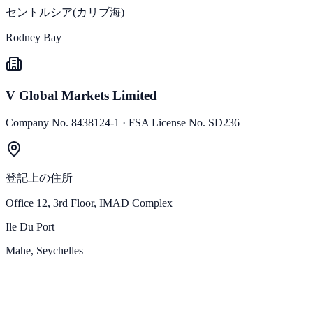
セントルシア(カリブ海)
Rodney Bay
V Global Markets Limited
Company No. 8438124-1 · FSA License No. SD236
登記上の住所
Office 12, 3rd Floor, IMAD Complex
Ile Du Port
Mahe, Seychelles