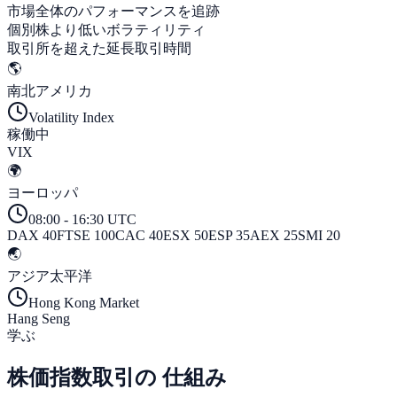
市場全体のパフォーマンスを追跡
個別株より低いボラティリティ
取引所を超えた延長取引時間
🌎
南北アメリカ
Volatility Index
稼働中
VIX
🌍
ヨーロッパ
08:00 - 16:30 UTC
DAX 40
FTSE 100
CAC 40
ESX 50
ESP 35
AEX 25
SMI 20
🌏
アジア太平洋
Hong Kong Market
Hang Seng
学ぶ
株価指数取引の
仕組み