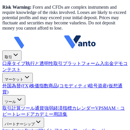
Risk Warning:
Forex and CFDs are complex instruments and
require knowledge of the risks involved. Losses are likely to exceed
potential profits and may exceed your initial deposit. Prices may
fluctuate and securities may become valueless. Do not deposit
money you cannot afford to lose.
取引
口座タイプ
執行と透明性
取引プラットフォーム
入出金
デモコ
ンテスト
マーケット
外国為替(FX)
株価指数
商品(コモディティ)
暗号資産(仮想通
貨)
ツール
取引計算ツール
通貨強弱
経済指標カレンダー
VPS
MAM・コ
ピートレード
アカデミー
用語集
パートナーシップ