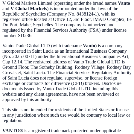
V Global Markets Limited (operating under the brand names
Vanto
and
V Global Markets
) is incorporated under the laws of the
Republic of Seychelles (Company No. 8438124-1), with its
registered office located at Office 12, 3rd Floor, IMAD Complex, Ile
Du Port, Mahe, Seychelles. The company is authorized and
regulated by the Financial Services Authority (FSA) under license
number SD236.
Vanto Trade Global LTD (with tradename
Vanto
) is a company
incorporated in Saint Lucia as an International Business Company
(No. 2025-00711) under the International Business Companies Act,
Cap 12.14. The registered address of Vanto Trade Global LTD is
Ground Floor, The Sotheby Building, Rodney Village, Rodney Bay,
Gros-Islet, Saint Lucia. The Financial Services Regulatory Authority
of Saint Lucia does not regulate, supervise, or license foreign
exchange or contracts for difference (CFD) brokers. Disclosure
documents issued by Vanto Trade Global LTD, including this
website and any client agreements, have not been reviewed or
approved by this authority.
This site is not intended for residents of the United States or for use
in any jurisdiction where such use would be contrary to local law or
regulation.
VANTO®
is a registered trademark protected under applicable