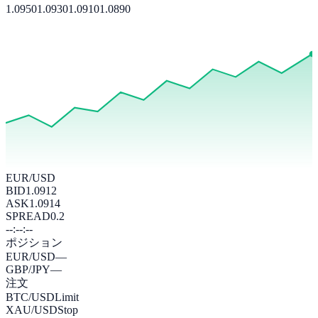
1.0950
1.0930
1.0910
1.0890
EUR/USD
BID
1.0912
ASK
1.0914
SPREAD
0.2
--:--:--
ポジション
EUR/USD
—
GBP/JPY
—
注文
BTC/USD
Limit
XAU/USD
Stop