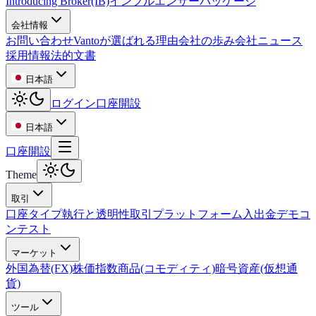
Introducing Broker(IB)
インフルエンサーパッケージ
会社情報
お問い合わせ
Vantoが選ばれる理由
会社の歩み
会社ニュース
採用情報
法的文書
日本語
ログイン
口座開設
日本語
口座開設
Theme
取引
口座タイプ
執行と透明性
取引プラットフォーム
入出金
デモコ
ンテスト
マーケット
外国為替(FX)
株価指数
商品(コモディティ)
暗号資産(仮想通
貨)
ツール