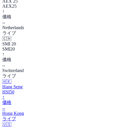
AEX 25
AEX25
↑
価格
--
Netherlands
ライブ
🇨🇭
SMI 20
SMI20
↑
価格
--
Switzerland
ライブ
🇭🇰
Hang Seng
HSI50
↑
価格
--
Hong Kong
ライブ
🇺🇸