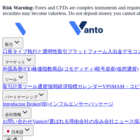
Risk Warning:
Forex and CFDs are complex instruments and require k
securities may become valueless. Do not deposit money you cannot aff
取引
口座タイプ
執行と透明性
取引プラットフォーム
入出金
デモコ
マーケット
外国為替(FX)
株価指数
商品(コモディティ)
暗号資産(仮想通貨)
ツール
取引計算ツール
通貨強弱
経済指標カレンダー
VPS
MAM・コ
パートナーシップ
Introducing Broker(IB)
インフルエンサーパッケージ
会社情報
お問い合わせ
Vantoが選ばれる理由
会社の歩み
会社ニュース
採
日本語