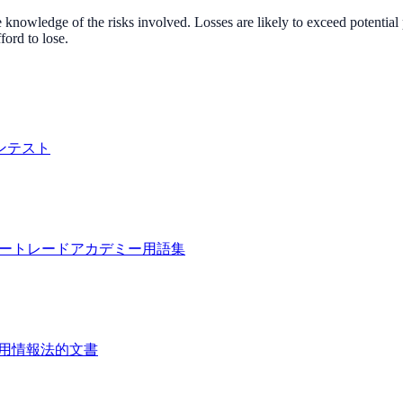
nowledge of the risks involved. Losses are likely to exceed potential p
ord to lose.
ンテスト
ピートレード
アカデミー
用語集
用情報
法的文書