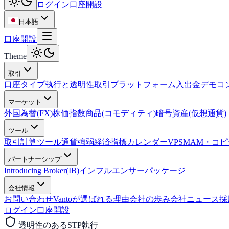
ログイン
口座開設
日本語
口座開設
Theme
取引
口座タイプ
執行と透明性
取引プラットフォーム
入出金
デモコ
マーケット
外国為替(FX)
株価指数
商品(コモディティ)
暗号資産(仮想通貨)
ツール
取引計算ツール
通貨強弱
経済指標カレンダー
VPS
MAM・コ
パートナーシップ
Introducing Broker(IB)
インフルエンサーパッケージ
会社情報
お問い合わせ
Vantoが選ばれる理由
会社の歩み
会社ニュース
採
ログイン
口座開設
透明性のあるSTP執行