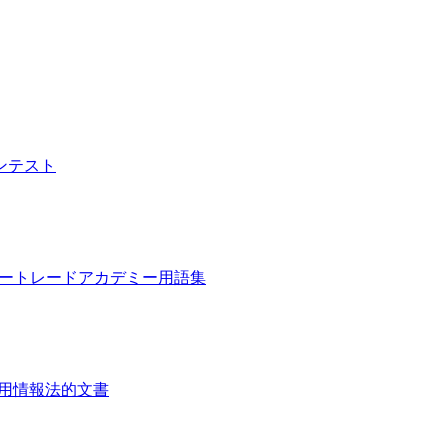
ンテスト
ピートレード
アカデミー
用語集
用情報
法的文書