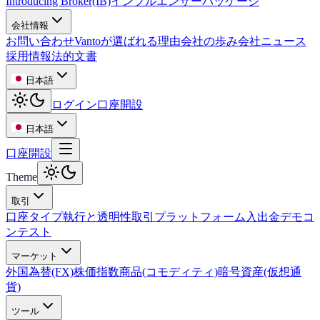
Introducing Broker(IB)
インフルエンサーパッケージ
会社情報
お問い合わせ
Vantoが選ばれる理由
会社の歩み
会社ニュース
採用情報
法的文書
日本語
ログイン
口座開設
日本語
口座開設
Theme
取引
口座タイプ
執行と透明性
取引プラットフォーム
入出金
デモコ
ンテスト
マーケット
外国為替(FX)
株価指数
商品(コモディティ)
暗号資産(仮想通
貨)
ツール