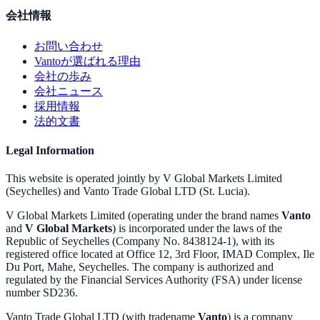
会社情報
お問い合わせ
Vantoが選ばれる理由
会社の歩み
会社ニュース
採用情報
法的文書
Legal Information
This website is operated jointly by V Global Markets Limited
(Seychelles) and Vanto Trade Global LTD (St. Lucia).
V Global Markets Limited (operating under the brand names
Vanto
and
V Global Markets
) is incorporated under the laws of the
Republic of Seychelles (Company No. 8438124-1), with its
registered office located at Office 12, 3rd Floor, IMAD Complex, Ile
Du Port, Mahe, Seychelles. The company is authorized and
regulated by the Financial Services Authority (FSA) under license
number SD236.
Vanto Trade Global LTD (with tradename
Vanto
) is a company