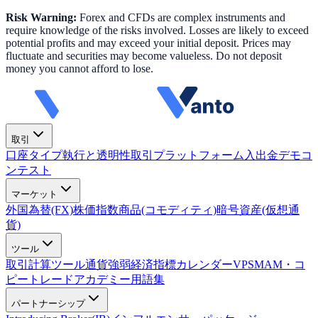
Risk Warning:
Forex and CFDs are complex instruments and
require knowledge of the risks involved. Losses are likely to exceed
potential profits and may exceed your initial deposit. Prices may
fluctuate and securities may become valueless. Do not deposit
money you cannot afford to lose.
取引
口座タイプ
執行と透明性
取引プラットフォーム
入出金
デモコ
ンテスト
マーケット
外国為替(FX)
株価指数
商品(コモディティ)
暗号資産(仮想通
貨)
ツール
取引計算ツール
通貨強弱
経済指標カレンダー
VPS
MAM・コ
ピートレード
アカデミー
用語集
パートナーシップ