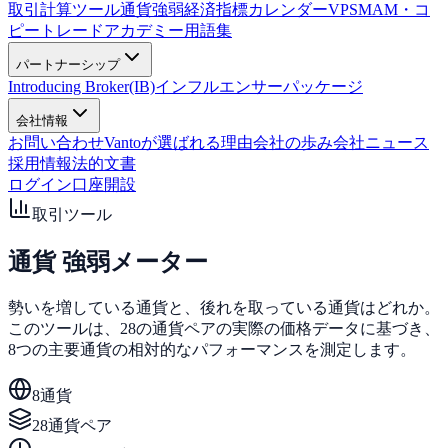
取引計算ツール
通貨強弱
経済指標カレンダー
VPS
MAM・コ
ピートレード
アカデミー
用語集
パートナーシップ
Introducing Broker(IB)
インフルエンサーパッケージ
会社情報
お問い合わせ
Vantoが選ばれる理由
会社の歩み
会社ニュース
採用情報
法的文書
ログイン
口座開設
取引ツール
通貨
強弱メーター
勢いを増している通貨と、後れを取っている通貨はどれか。
このツールは、28の通貨ペアの実際の価格データに基づき、
8つの主要通貨の相対的なパフォーマンスを測定します。
8通貨
28通貨ペア