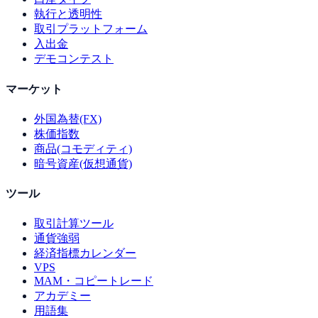
執行と透明性
取引プラットフォーム
入出金
デモコンテスト
マーケット
外国為替(FX)
株価指数
商品(コモディティ)
暗号資産(仮想通貨)
ツール
取引計算ツール
通貨強弱
経済指標カレンダー
VPS
MAM・コピートレード
アカデミー
用語集