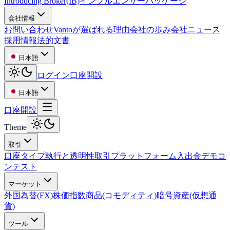
Introducing Broker(IB)
インフルエンサーパッケージ
会社情報
お問い合わせ
Vantoが選ばれる理由
会社の歩み
会社ニュース
採用情報
法的文書
日本語
ログイン
口座開設
日本語
口座開設
Theme
取引
口座タイプ
執行と透明性
取引プラットフォーム
入出金
デモコ
ンテスト
マーケット
外国為替(FX)
株価指数
商品(コモディティ)
暗号資産(仮想通
貨)
ツール