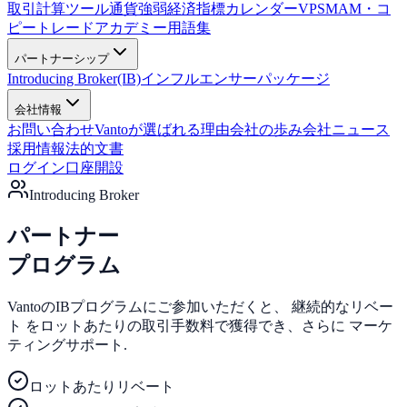
取引計算ツール
通貨強弱
経済指標カレンダー
VPS
MAM・コ
ピートレード
アカデミー
用語集
パートナーシップ
Introducing Broker(IB)
インフルエンサーパッケージ
会社情報
お問い合わせ
Vantoが選ばれる理由
会社の歩み
会社ニュース
採用情報
法的文書
ログイン
口座開設
Introducing Broker
パートナー
プログラム
VantoのIBプログラムにご参加いただくと、
継続的なリベー
ト
をロットあたりの取引手数料で獲得でき、さらに
マーケ
ティングサポート
.
ロットあたりリベート