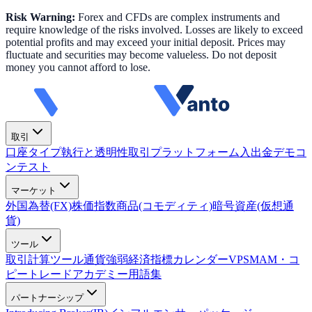
Risk Warning:
Forex and CFDs are complex instruments and
require knowledge of the risks involved. Losses are likely to exceed
potential profits and may exceed your initial deposit. Prices may
fluctuate and securities may become valueless. Do not deposit
money you cannot afford to lose.
取引
口座タイプ
執行と透明性
取引プラットフォーム
入出金
デモコ
ンテスト
マーケット
外国為替(FX)
株価指数
商品(コモディティ)
暗号資産(仮想通
貨)
ツール
取引計算ツール
通貨強弱
経済指標カレンダー
VPS
MAM・コ
ピートレード
アカデミー
用語集
パートナーシップ