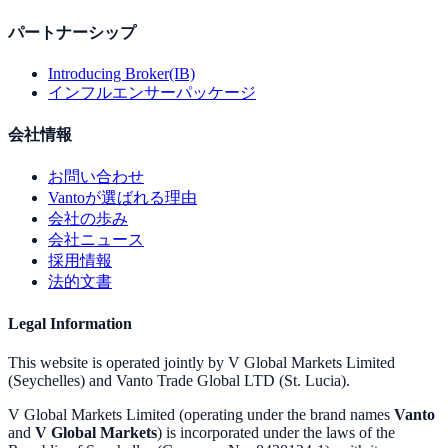
パートナーシップ
Introducing Broker(IB)
インフルエンサーパッケージ
会社情報
お問い合わせ
Vantoが選ばれる理由
会社の歩み
会社ニュース
採用情報
法的文書
Legal Information
This website is operated jointly by V Global Markets Limited
(Seychelles) and Vanto Trade Global LTD (St. Lucia).
V Global Markets Limited (operating under the brand names
Vanto
and
V Global Markets
) is incorporated under the laws of the