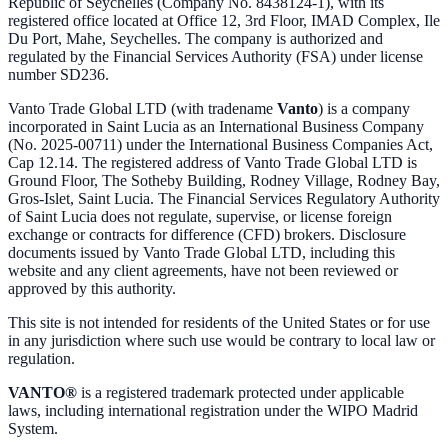
Republic of Seychelles (Company No. 8438124-1), with its
registered office located at Office 12, 3rd Floor, IMAD Complex, Ile
Du Port, Mahe, Seychelles. The company is authorized and
regulated by the Financial Services Authority (FSA) under license
number SD236.
Vanto Trade Global LTD (with tradename
Vanto
) is a company
incorporated in Saint Lucia as an International Business Company
(No. 2025-00711) under the International Business Companies Act,
Cap 12.14. The registered address of Vanto Trade Global LTD is
Ground Floor, The Sotheby Building, Rodney Village, Rodney Bay,
Gros-Islet, Saint Lucia. The Financial Services Regulatory Authority
of Saint Lucia does not regulate, supervise, or license foreign
exchange or contracts for difference (CFD) brokers. Disclosure
documents issued by Vanto Trade Global LTD, including this
website and any client agreements, have not been reviewed or
approved by this authority.
This site is not intended for residents of the United States or for use
in any jurisdiction where such use would be contrary to local law or
regulation.
VANTO®
is a registered trademark protected under applicable
laws, including international registration under the WIPO Madrid
System.