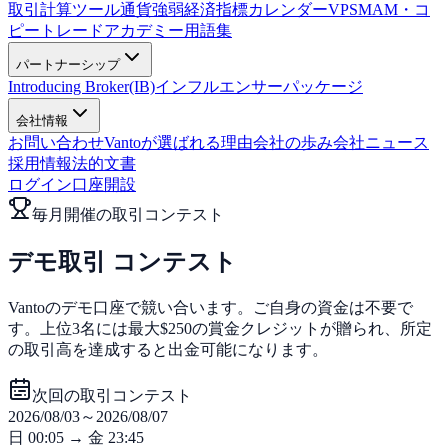
取引計算ツール
通貨強弱
経済指標カレンダー
VPS
MAM・コ
ピートレード
アカデミー
用語集
パートナーシップ
Introducing Broker(IB)
インフルエンサーパッケージ
会社情報
お問い合わせ
Vantoが選ばれる理由
会社の歩み
会社ニュース
採用情報
法的文書
ログイン
口座開設
毎月開催の取引コンテスト
デモ取引
コンテスト
Vantoのデモ口座で競い合います。ご自身の資金は不要で
す。上位3名には最大$250の賞金クレジットが贈られ、所定
の取引高を達成すると出金可能になります。
次回の取引コンテスト
2026/08/03～2026/08/07
日 00:05 → 金 23:45