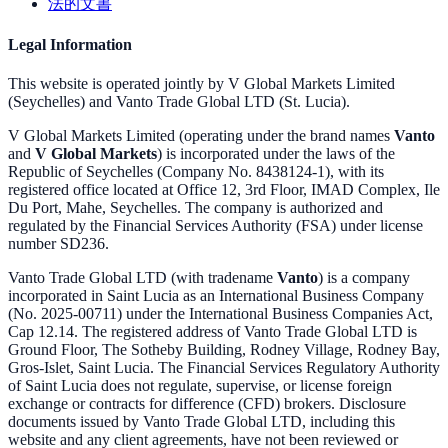
法的文書
Legal Information
This website is operated jointly by V Global Markets Limited
(Seychelles) and Vanto Trade Global LTD (St. Lucia).
V Global Markets Limited (operating under the brand names
Vanto
and
V Global Markets
) is incorporated under the laws of the
Republic of Seychelles (Company No. 8438124-1), with its
registered office located at Office 12, 3rd Floor, IMAD Complex, Ile
Du Port, Mahe, Seychelles. The company is authorized and
regulated by the Financial Services Authority (FSA) under license
number SD236.
Vanto Trade Global LTD (with tradename
Vanto
) is a company
incorporated in Saint Lucia as an International Business Company
(No. 2025-00711) under the International Business Companies Act,
Cap 12.14. The registered address of Vanto Trade Global LTD is
Ground Floor, The Sotheby Building, Rodney Village, Rodney Bay,
Gros-Islet, Saint Lucia. The Financial Services Regulatory Authority
of Saint Lucia does not regulate, supervise, or license foreign
exchange or contracts for difference (CFD) brokers. Disclosure
documents issued by Vanto Trade Global LTD, including this
website and any client agreements, have not been reviewed or