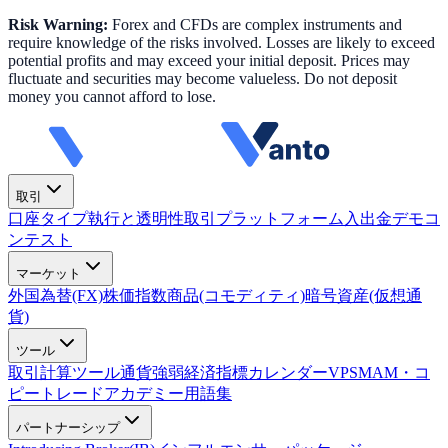
Risk Warning:
Forex and CFDs are complex instruments and
require knowledge of the risks involved. Losses are likely to exceed
potential profits and may exceed your initial deposit. Prices may
fluctuate and securities may become valueless. Do not deposit
money you cannot afford to lose.
取引
口座タイプ
執行と透明性
取引プラットフォーム
入出金
デモコ
ンテスト
マーケット
外国為替(FX)
株価指数
商品(コモディティ)
暗号資産(仮想通
貨)
ツール
取引計算ツール
通貨強弱
経済指標カレンダー
VPS
MAM・コ
ピートレード
アカデミー
用語集
パートナーシップ