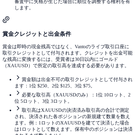
審査中に失格が生じた場合に順位を調整する権利を有
します。
賞金クレジットと出金条件
賞金は即時の現金残高ではなく、Vantoのライブ取引口座に
取引クレジットとして付与されます。クレジットを出金可能
な残高に変換するには、受賞者は30日以内にゴールド
（XAUUSD）で所定の取引高を達成する必要があります。
賞金額は出金不可の取引クレジットとして付与され
ます：1位 $250、2位 $125、3位 $75。
必要な取引高（XAUUSDのみ）：1位 10ロット、2
位 5ロット、3位 3ロット。
取引高はXAUUSDの決済済み取引高の合計で測定
され、決済された各ポジションの新規建て数量を数え
ます。例：1ロットのXAUUSDを建てて決済した場合
は1ロットとして数えます。保有中のポジションは決済