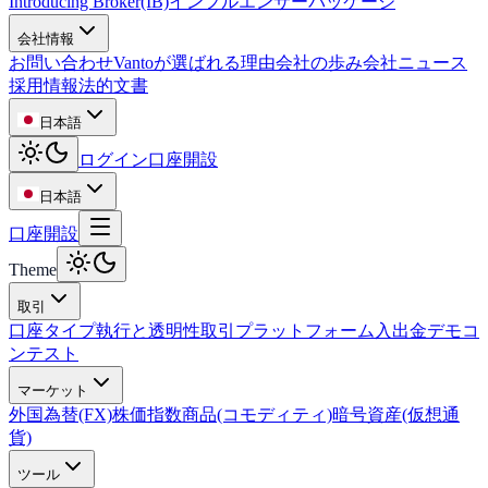
Introducing Broker(IB)
インフルエンサーパッケージ
会社情報
お問い合わせ
Vantoが選ばれる理由
会社の歩み
会社ニュース
採用情報
法的文書
日本語
ログイン
口座開設
日本語
口座開設
Theme
取引
口座タイプ
執行と透明性
取引プラットフォーム
入出金
デモコ
ンテスト
マーケット
外国為替(FX)
株価指数
商品(コモディティ)
暗号資産(仮想通
貨)
ツール