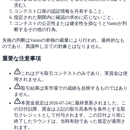
含む)。
コンテスト口座の認証情報を共有すること。
指定された期限内に確認の求めに応じないこと。
コンテストの公正性または健全性を損なうとVantoが判
断するその他の行為。
失格の判断はVantoの単独の裁量により行われ、最終的なも
のであり、異議申し立ての対象とはなりません。
重要な注意事項
これはデモ取引コンテストのみであり、実資金は使
用されません。
取引結果は実市場での成績を反映するものではあり
ません。
本賞金規定は2026-07-24に最終更新されました。こ
の日付以降、賞金は上記の取引高条件を条件とする取
引クレジットとして付与されます。この日付より前に
終了したラウンドは、当時有効であった規定が適用さ
れます。