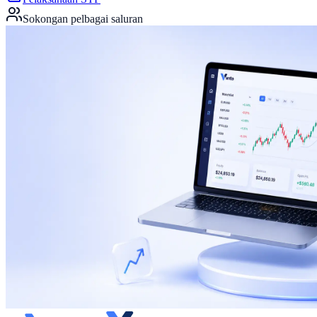
Sokongan pelbagai saluran