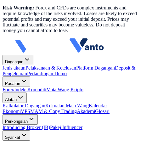
Risk Warning:
Forex and CFDs are complex instruments and
require knowledge of the risks involved. Losses are likely to exceed
potential profits and may exceed your initial deposit. Prices may
fluctuate and securities may become valueless. Do not deposit
money you cannot afford to lose.
Dagangan
Jenis akaun
Pelaksanaan & Ketelusan
Platform Dagangan
Deposit &
Pengeluaran
Pertandingan Demo
Pasaran
Forex
Indeks
Komoditi
Mata Wang Kripto
Alatan
Kalkulator Dagangan
Kekuatan Mata Wang
Kalendar
Ekonomi
VPS
MAM & Copy Trading
Akademi
Glosari
Perkongsian
Introducing Broker (IB)
Pakej Influencer
Syarikat