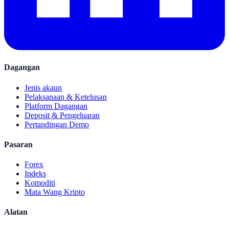
Dagangan
Jenis akaun
Pelaksanaan & Ketelusan
Platform Dagangan
Deposit & Pengeluaran
Pertandingan Demo
Pasaran
Forex
Indeks
Komoditi
Mata Wang Kripto
Alatan