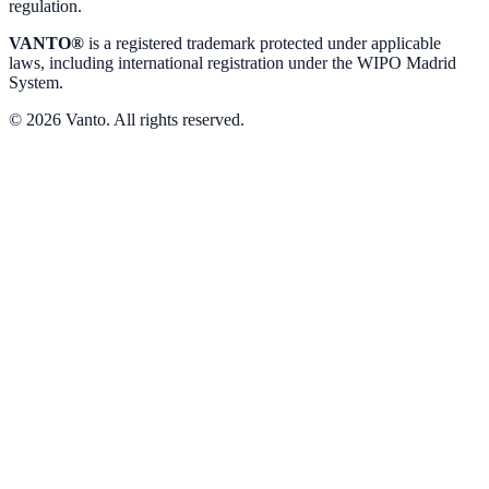
regulation.
VANTO®
is a registered trademark protected under applicable
laws, including international registration under the WIPO Madrid
System.
© 2026 Vanto. All rights reserved.