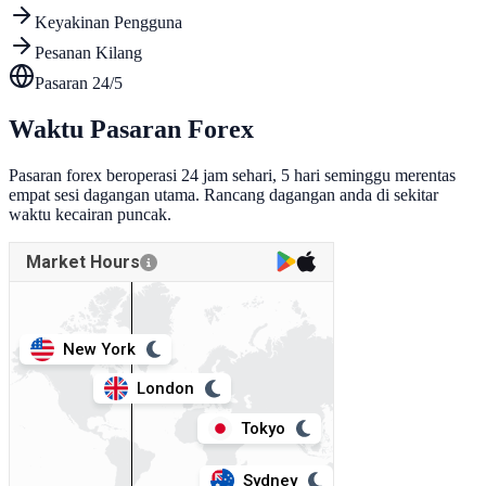
Keyakinan Pengguna
Pesanan Kilang
Pasaran 24/5
Waktu Pasaran Forex
Pasaran forex beroperasi 24 jam sehari, 5 hari seminggu merentas
empat sesi dagangan utama. Rancang dagangan anda di sekitar
waktu kecairan puncak.