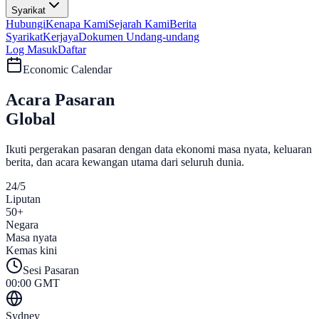
Syarikat
Hubungi
Kenapa Kami
Sejarah Kami
Berita
Syarikat
Kerjaya
Dokumen Undang-undang
Log Masuk
Daftar
Economic Calendar
Acara Pasaran
Global
Ikuti pergerakan pasaran dengan
data ekonomi masa nyata
, keluaran
berita, dan
acara kewangan utama
dari seluruh dunia.
24/5
Liputan
50+
Negara
Masa nyata
Kemas kini
Sesi Pasaran
00
:00
GMT
Sydney