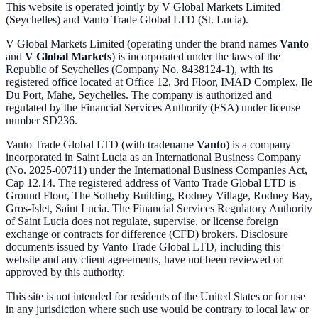
This website is operated jointly by V Global Markets Limited
(Seychelles) and Vanto Trade Global LTD (St. Lucia).
V Global Markets Limited (operating under the brand names
Vanto
and
V Global Markets
) is incorporated under the laws of the
Republic of Seychelles (Company No. 8438124-1), with its
registered office located at Office 12, 3rd Floor, IMAD Complex, Ile
Du Port, Mahe, Seychelles. The company is authorized and
regulated by the Financial Services Authority (FSA) under license
number SD236.
Vanto Trade Global LTD (with tradename
Vanto
) is a company
incorporated in Saint Lucia as an International Business Company
(No. 2025-00711) under the International Business Companies Act,
Cap 12.14. The registered address of Vanto Trade Global LTD is
Ground Floor, The Sotheby Building, Rodney Village, Rodney Bay,
Gros-Islet, Saint Lucia. The Financial Services Regulatory Authority
of Saint Lucia does not regulate, supervise, or license foreign
exchange or contracts for difference (CFD) brokers. Disclosure
documents issued by Vanto Trade Global LTD, including this
website and any client agreements, have not been reviewed or
approved by this authority.
This site is not intended for residents of the United States or for use
in any jurisdiction where such use would be contrary to local law or