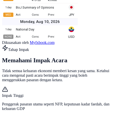
Dikuasakan oleh
Myfxbook.com
Tahap Impak
Memahami Impak Acara
Tidak semua keluaran ekonomi memberi kesan yang sama. Ketahui
cara mengenal pasti acara berimpak tinggi yang boleh
menggerakkan pasaran dengan ketara.
Impak Tinggi
Penggerak pasaran utama seperti NFP, keputusan kadar faedah, dan
keluaran GDP