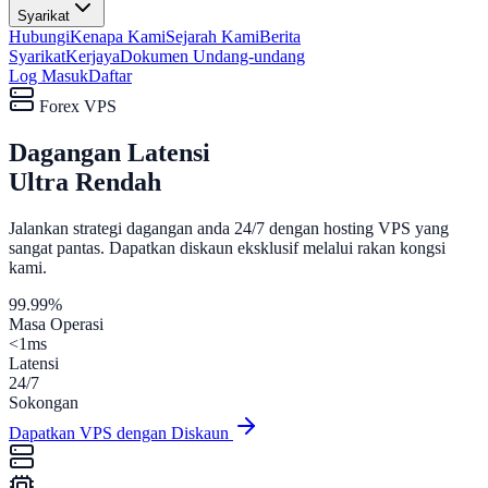
Syarikat
Hubungi
Kenapa Kami
Sejarah Kami
Berita
Syarikat
Kerjaya
Dokumen Undang-undang
Log Masuk
Daftar
Forex VPS
Dagangan Latensi
Ultra Rendah
Jalankan strategi dagangan anda
24/7
dengan hosting VPS yang
sangat pantas. Dapatkan
diskaun eksklusif
melalui rakan kongsi
kami.
99.99%
Masa Operasi
<1ms
Latensi
24/7
Sokongan
Dapatkan VPS dengan Diskaun