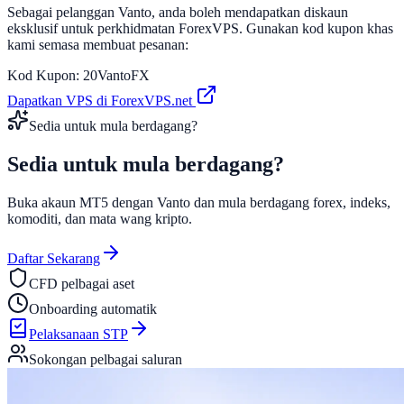
Sebagai pelanggan Vanto, anda boleh mendapatkan diskaun
eksklusif untuk perkhidmatan ForexVPS. Gunakan kod kupon khas
kami semasa membuat pesanan:
Kod Kupon:
20VantoFX
Dapatkan VPS di ForexVPS.net
Sedia untuk mula berdagang?
Sedia untuk mula
berdagang?
Buka akaun MT5 dengan Vanto dan mula berdagang forex, indeks,
komoditi, dan mata wang kripto.
Daftar Sekarang
CFD pelbagai aset
Onboarding automatik
Pelaksanaan STP
Sokongan pelbagai saluran