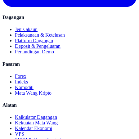
Dagangan
Jenis akaun
Pelaksanaan & Ketelusan
Platform Dagangan
Deposit & Pengeluaran
Pertandingan Demo
Pasaran
Forex
Indeks
Komoditi
Mata Wang Kripto
Alatan
Kalkulator Dagangan
Kekuatan Mata Wang
Kalendar Ekonomi
VPS