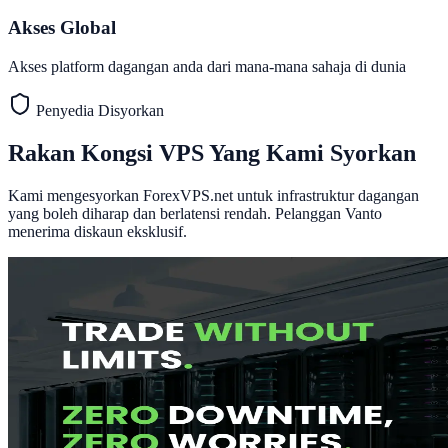
Akses Global
Akses platform dagangan anda dari mana-mana sahaja di dunia
Penyedia Disyorkan
Rakan Kongsi VPS Yang Kami Syorkan
Kami mengesyorkan ForexVPS.net untuk infrastruktur dagangan
yang boleh diharap dan berlatensi rendah. Pelanggan Vanto
menerima diskaun eksklusif.