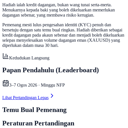
Hadiah ialah kredit dagangan, bukan wang tunai serta-merta.
Menukarnya kepada baki yang boleh dikeluarkan memerlukan
dagangan sebenar, yang membawa risiko kerugian.
Pemenang mesti lulus pengesahan identiti (KYC) penuh dan
bersetuju dengan satu temu bual ringkas. Hadiah diberikan sebagai
kredit dagangan pada akaun sebenar dan menjadi boleh dikeluarkan
selepas menyelesaikan volume dagangan emas (XAUUSD) yang
diperlukan dalam masa 30 hari.
Kedudukan Langsung
Papan Pendahulu (Leaderboard)
3–7 Ogos 2026
·
Minggu NFP
Lihat Pertandingan Lepas
Temu Bual Pemenang
Peraturan Pertandingan