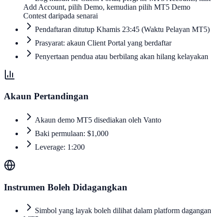
Add Account, pilih Demo, kemudian pilih MT5 Demo
Contest daripada senarai
Pendaftaran ditutup Khamis 23:45 (Waktu Pelayan MT5)
Prasyarat: akaun Client Portal yang berdaftar
Penyertaan pendua atau berbilang akan hilang kelayakan
Akaun Pertandingan
Akaun demo MT5 disediakan oleh Vanto
Baki permulaan: $1,000
Leverage: 1:200
Instrumen Boleh Didagangkan
Simbol yang layak boleh dilihat dalam platform dagangan