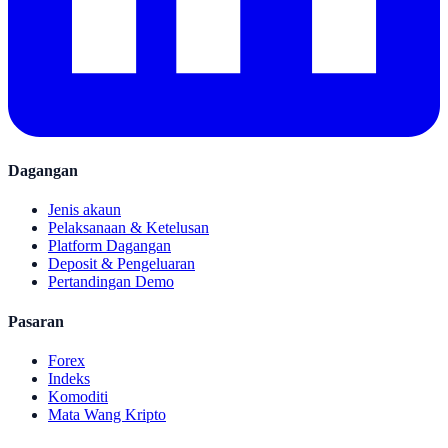
Dagangan
Jenis akaun
Pelaksanaan & Ketelusan
Platform Dagangan
Deposit & Pengeluaran
Pertandingan Demo
Pasaran
Forex
Indeks
Komoditi
Mata Wang Kripto