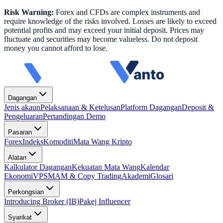
Risk Warning:
Forex and CFDs are complex instruments and
require knowledge of the risks involved. Losses are likely to exceed
potential profits and may exceed your initial deposit. Prices may
fluctuate and securities may become valueless. Do not deposit
money you cannot afford to lose.
Dagangan
Jenis akaun
Pelaksanaan & Ketelusan
Platform Dagangan
Deposit &
Pengeluaran
Pertandingan Demo
Pasaran
Forex
Indeks
Komoditi
Mata Wang Kripto
Alatan
Kalkulator Dagangan
Kekuatan Mata Wang
Kalendar
Ekonomi
VPS
MAM & Copy Trading
Akademi
Glosari
Perkongsian
Introducing Broker (IB)
Pakej Influencer
Syarikat