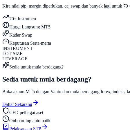
Kira nilai pip, margin diperlukan, caj swap dan banyak lagi untuk 7
70+ Instrumen
Harga Langsung MT5
Kadar Swap
Keputusan Serta-merta
INSTRUMENT
LOT SIZE
LEVERAGE
Sedia untuk mula berdagang?
Sedia untuk mula
berdagang?
Buka akaun MT5 dengan Vanto dan mula berdagang forex, indeks, ko
Daftar Sekarang
CFD pelbagai aset
Onboarding automatik
Pelaksanaan STP