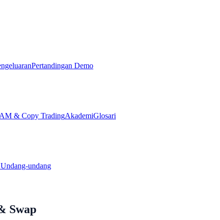
engeluaran
Pertandingan Demo
AM & Copy Trading
Akademi
Glosari
Undang-undang
 & Swap