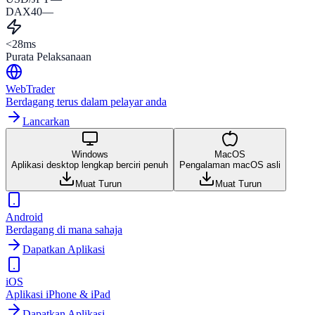
DAX40
—
<28ms
Purata Pelaksanaan
WebTrader
Berdagang terus dalam pelayar anda
Lancarkan
Windows
MacOS
Aplikasi desktop lengkap berciri penuh
Pengalaman macOS asli
Muat Turun
Muat Turun
Android
Berdagang di mana sahaja
Dapatkan Aplikasi
iOS
Aplikasi iPhone & iPad
Dapatkan Aplikasi