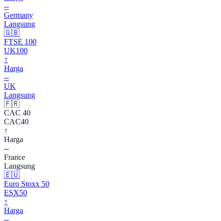
--
Germany
Langsung
🇬🇧
FTSE 100
UK100
↑
Harga
--
UK
Langsung
🇫🇷
CAC 40
CAC40
↑
Harga
--
France
Langsung
🇪🇺
Euro Stoxx 50
ESX50
↑
Harga
--