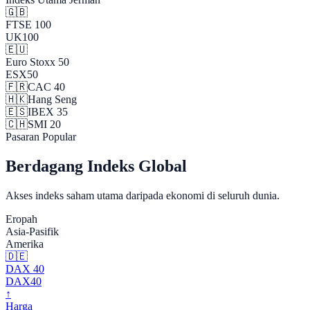
🇬🇧
FTSE 100
UK100
🇪🇺
Euro Stoxx 50
ESX50
🇫🇷
CAC 40
🇭🇰
Hang Seng
🇪🇸
IBEX 35
🇨🇭
SMI 20
Pasaran Popular
Berdagang
Indeks Global
Akses indeks saham utama daripada ekonomi di seluruh dunia.
Eropah
Asia-Pasifik
Amerika
🇩🇪
DAX 40
DAX40
↑
Harga