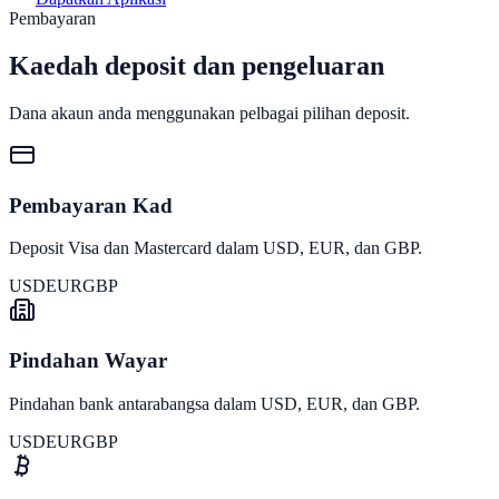
Pembayaran
Kaedah deposit dan
pengeluaran
Dana akaun anda menggunakan pelbagai pilihan deposit.
Pembayaran Kad
Deposit Visa dan Mastercard dalam USD, EUR, dan GBP.
USD
EUR
GBP
Pindahan Wayar
Pindahan bank antarabangsa dalam USD, EUR, dan GBP.
USD
EUR
GBP