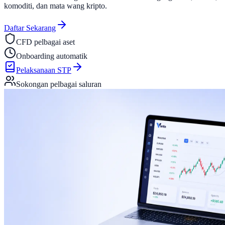
komoditi, dan mata wang kripto.
Daftar Sekarang
CFD pelbagai aset
Onboarding automatik
Pelaksanaan STP
Sokongan pelbagai saluran