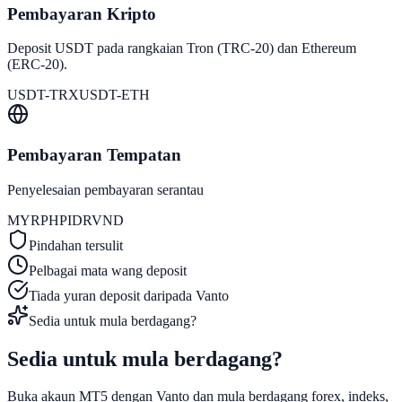
Pembayaran Kripto
Deposit USDT pada rangkaian Tron (TRC-20) dan Ethereum
(ERC-20).
USDT-TRX
USDT-ETH
Pembayaran Tempatan
Penyelesaian pembayaran serantau
MYR
PHP
IDR
VND
Pindahan tersulit
Pelbagai mata wang deposit
Tiada yuran deposit daripada Vanto
Sedia untuk mula berdagang?
Sedia untuk mula
berdagang?
Buka akaun MT5 dengan Vanto dan mula berdagang forex, indeks,