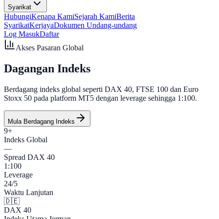
Syarikat
Hubungi
Kenapa Kami
Sejarah Kami
Berita
Syarikat
Kerjaya
Dokumen Undang-undang
Log Masuk
Daftar
Akses Pasaran Global
Dagangan
Indeks
Berdagang indeks global seperti
DAX 40
,
FTSE 100
dan
Euro
Stoxx 50
pada platform MT5 dengan leverage sehingga 1:100.
Mula Berdagang Indeks
9+
Indeks Global
—
Spread DAX 40
1:100
Leverage
24/5
Waktu Lanjutan
🇩🇪
DAX 40
Indeks Utama Jerman