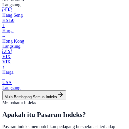
Langsung
🇭🇰
Hang Seng
HSI50
↑
Harga
--
Hong Kong
Langsung
🇺🇸
VIX
VIX
↑
Harga
--
USA
Langsung
Mula Berdagang Semua Indeks
Memahami Indeks
Apakah itu
Pasaran Indeks?
Pasaran indeks membolehkan pedagang berspekulasi terhadap