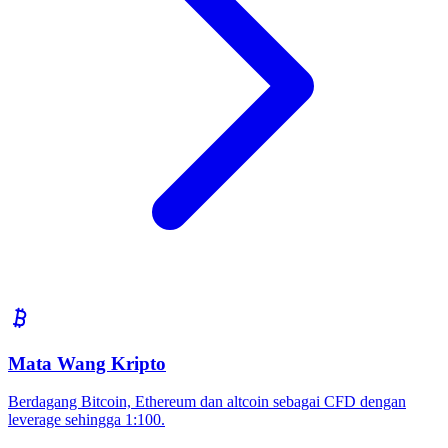
Mata Wang Kripto
Berdagang Bitcoin, Ethereum dan altcoin sebagai CFD dengan
leverage sehingga 1:100.