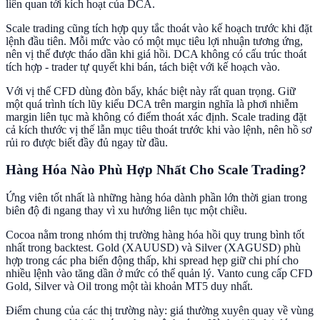
liên quan tới kích hoạt của DCA.
Scale trading cũng tích hợp quy tắc thoát vào kế hoạch trước khi đặt
lệnh đầu tiên. Mỗi mức vào có một mục tiêu lợi nhuận tương ứng,
nên vị thế được tháo dần khi giá hồi. DCA không có cấu trúc thoát
tích hợp - trader tự quyết khi bán, tách biệt với kế hoạch vào.
Với vị thế CFD dùng đòn bẩy, khác biệt này rất quan trọng. Giữ
một quá trình tích lũy kiểu DCA trên margin nghĩa là phơi nhiễm
margin liên tục mà không có điểm thoát xác định. Scale trading đặt
cả kích thước vị thế lẫn mục tiêu thoát trước khi vào lệnh, nên hồ sơ
rủi ro được biết đầy đủ ngay từ đầu.
Hàng Hóa Nào Phù Hợp Nhất Cho Scale Trading?
Ứng viên tốt nhất là những hàng hóa dành phần lớn thời gian trong
biên độ đi ngang thay vì xu hướng liên tục một chiều.
Cocoa nằm trong nhóm thị trường hàng hóa hồi quy trung bình tốt
nhất trong backtest. Gold (XAUUSD) và Silver (XAGUSD) phù
hợp trong các pha biến động thấp, khi spread hẹp giữ chi phí cho
nhiều lệnh vào tăng dần ở mức có thể quản lý. Vanto cung cấp CFD
Gold, Silver và Oil trong một tài khoản MT5 duy nhất.
Điểm chung của các thị trường này: giá thường xuyên quay về vùng