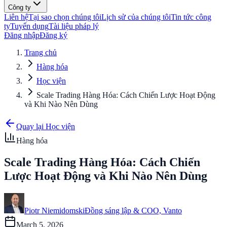
Công ty
Liên hệ
Tại sao chọn chúng tôi
Lịch sử của chúng tôi
Tin tức công
ty
Tuyển dụng
Tài liệu pháp lý
Đăng nhập
Đăng ký
Trang chủ
Hàng hóa
Học viện
Scale Trading Hàng Hóa: Cách Chiến Lược Hoạt Động
và Khi Nào Nên Dùng
Quay lại Học viện
Hàng hóa
Scale Trading Hàng Hóa: Cách Chiến
Lược Hoạt Động và Khi Nào Nên Dùng
Piotr Niemidomski
Đồng sáng lập & COO, Vanto
March 5, 2026