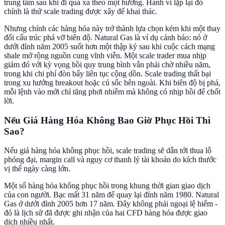
trung tâm sau khi đi quá xa theo một hướng. Hành vi lặp lại đó
chính là thứ scale trading được xây để khai thác.
Nhưng chính các hàng hóa này trở thành lựa chọn kém khi một thay
đổi cấu trúc phá vỡ biên độ. Natural Gas là ví dụ cảnh báo: nó ở
dưới đỉnh năm 2005 suốt hơn một thập kỷ sau khi cuộc cách mạng
shale mở rộng nguồn cung vĩnh viễn. Một scale trader mua nhịp
giảm đó với kỳ vọng hồi quy trung bình vẫn phải chờ nhiều năm,
trong khi chi phí đòn bẩy liên tục cộng dồn. Scale trading thất bại
trong xu hướng breakout hoặc cú sốc bên ngoài. Khi biên độ bị phá,
mỗi lệnh vào mới chỉ tăng phơi nhiễm mà không có nhịp hồi để chốt
lời.
Nếu Giá Hàng Hóa Không Bao Giờ Phục Hồi Thì
Sao?
Nếu giá hàng hóa không phục hồi, scale trading sẽ dẫn tới thua lỗ
phóng đại, margin call và nguy cơ thanh lý tài khoản do kích thước
vị thế ngày càng lớn.
Một số hàng hóa không phục hồi trong khung thời gian giao dịch
của con người. Bạc mất 31 năm để quay lại đỉnh năm 1980. Natural
Gas ở dưới đỉnh 2005 hơn 17 năm. Đây không phải ngoại lệ hiếm -
đó là lịch sử đã được ghi nhận của hai CFD hàng hóa được giao
dịch nhiều nhất.