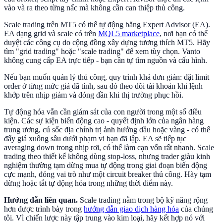
vào và ra theo từng nấc mà không cần can thiệp thủ công.
Scale trading trên MT5 có thể tự động bằng Expert Advisor (EA).
EA dạng grid và scale có trên
MQL5 marketplace
, nơi bạn có thể
duyệt các công cụ do cộng đồng xây dựng tương thích MT5. Hãy
tìm "grid trading" hoặc "scale trading" để xem tùy chọn. Vanto
không cung cấp EA trực tiếp - bạn cần tự tìm nguồn và cấu hình.
Nếu bạn muốn quản lý thủ công, quy trình khá đơn giản: đặt limit
order ở từng mức giá đã tính, sau đó theo dõi tài khoản khi lệnh
khớp trên nhịp giảm và đóng dần khi thị trường phục hồi.
Tự động hóa vẫn cần giám sát của con người trong một số điều
kiện. Các sự kiện biến động cao - quyết định lớn của ngân hàng
trung ương, cú sốc địa chính trị ảnh hưởng dầu hoặc vàng - có thể
đẩy giá xuống sâu dưới phạm vi bạn đã lập. EA sẽ tiếp tục
averaging down trong nhịp rơi, có thể làm cạn vốn rất nhanh. Scale
trading theo thiết kế không dùng stop-loss, nhưng trader giàu kinh
nghiệm thường tạm dừng mua tự động trong giai đoạn biến động
cực mạnh, đóng vai trò như một circuit breaker thủ công. Hãy tạm
dừng hoặc tắt tự động hóa trong những thời điểm này.
Hướng dẫn liên quan.
Scale trading nằm trong bộ kỹ năng rộng
hơn được trình bày trong
hướng dẫn giao dịch hàng hóa
của chúng
tôi. Vì chiến lược này tập trung vào kim loại, hãy kết hợp nó với