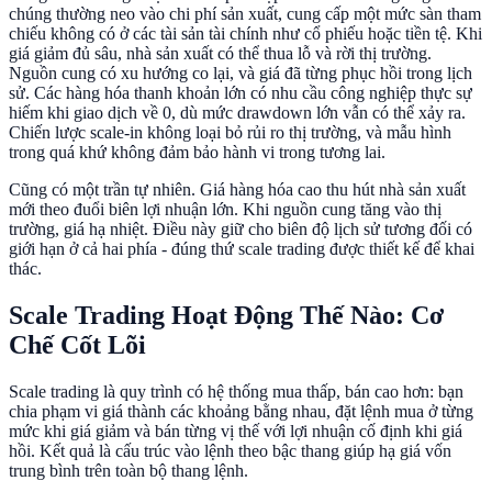
chúng thường neo vào chi phí sản xuất, cung cấp một mức sàn tham
chiếu không có ở các tài sản tài chính như cổ phiếu hoặc tiền tệ. Khi
giá giảm đủ sâu, nhà sản xuất có thể thua lỗ và rời thị trường.
Nguồn cung có xu hướng co lại, và giá đã từng phục hồi trong lịch
sử. Các hàng hóa thanh khoản lớn có nhu cầu công nghiệp thực sự
hiếm khi giao dịch về 0, dù mức drawdown lớn vẫn có thể xảy ra.
Chiến lược scale-in không loại bỏ rủi ro thị trường, và mẫu hình
trong quá khứ không đảm bảo hành vi trong tương lai.
Cũng có một trần tự nhiên. Giá hàng hóa cao thu hút nhà sản xuất
mới theo đuổi biên lợi nhuận lớn. Khi nguồn cung tăng vào thị
trường, giá hạ nhiệt. Điều này giữ cho biên độ lịch sử tương đối có
giới hạn ở cả hai phía - đúng thứ scale trading được thiết kế để khai
thác.
Scale Trading Hoạt Động Thế Nào: Cơ
Chế Cốt Lõi
Scale trading là quy trình có hệ thống mua thấp, bán cao hơn: bạn
chia phạm vi giá thành các khoảng bằng nhau, đặt lệnh mua ở từng
mức khi giá giảm và bán từng vị thế với lợi nhuận cố định khi giá
hồi. Kết quả là cấu trúc vào lệnh theo bậc thang giúp hạ giá vốn
trung bình trên toàn bộ thang lệnh.