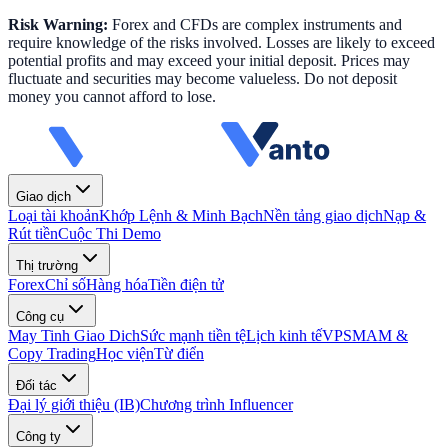
Risk Warning:
Forex and CFDs are complex instruments and
require knowledge of the risks involved. Losses are likely to exceed
potential profits and may exceed your initial deposit. Prices may
fluctuate and securities may become valueless. Do not deposit
money you cannot afford to lose.
Giao dịch
Loại tài khoản
Khớp Lệnh & Minh Bạch
Nền tảng giao dịch
Nạp &
Rút tiền
Cuộc Thi Demo
Thị trường
Forex
Chỉ số
Hàng hóa
Tiền điện tử
Công cụ
May Tinh Giao Dich
Sức mạnh tiền tệ
Lịch kinh tế
VPS
MAM &
Copy Trading
Học viện
Từ điển
Đối tác
Đại lý giới thiệu (IB)
Chương trình Influencer
Công ty