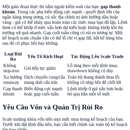
Một gián đoạn thực thi nằm ngoài kiểm soát của bạn:
gap thanh
khoản
. Trong các pha biến động cực mạnh - quyết định lớn của
ngân hàng trung ương, cú sốc địa chính trị ảnh hưởng dầu hoặc
vàng - giá có thể nhảy qua hoàn toàn các mức mua bạn đã lập. Lệnh
limit có thể khớp ở mức xấu hơn dự kiến hoặc không khớp khi thị
trường rơi quá nhanh. Gap cuối tuần cũng có rủi ro tương tự. Một
kế hoạch scale chuẩn vẫn có thể lỗ chỉ vì gap fill, bất kể hàng hóa
sau đó có phục hồi hay không.
Loại Rủi
Yếu Tố Kích Hoạt
Tác Động Lên Scale Trade
Ro
Không
Lỗ tăng theo mỗi lệnh mua;
Giá tiếp tục giảm
stop-loss
drawdown không có đáy
Xu hướng
Dịch chuyển cung/cầu
Toàn bộ thang thành thua lỗ;
runaway
mang tính cấu trúc
không có nhịp hồi để chốt lời
Gap thanh
Biến động cực mạnh
Lệnh khớp ở giá xấu hơn hoặc
khoản
hoặc gap cuối tuần
bỏ qua hẳn một số mức
Yêu Cầu Vốn và Quản Trị Rủi Ro
Scale trading khóa vốn trên mọi mức mua trong kế hoạch của bạn.
Trước khi đặt lệnh đầu tiên, bạn cần biết chính xác toàn bộ kế hoạch
tốn bao nhiêu.