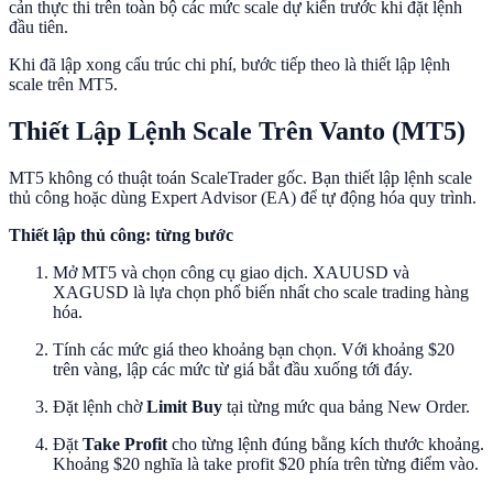
cản thực thi trên toàn bộ các mức scale dự kiến trước khi đặt lệnh
đầu tiên.
Khi đã lập xong cấu trúc chi phí, bước tiếp theo là thiết lập lệnh
scale trên MT5.
Thiết Lập Lệnh Scale Trên Vanto (MT5)
MT5 không có thuật toán ScaleTrader gốc. Bạn thiết lập lệnh scale
thủ công hoặc dùng Expert Advisor (EA) để tự động hóa quy trình.
Thiết lập thủ công: từng bước
Mở MT5 và chọn công cụ giao dịch. XAUUSD và
XAGUSD là lựa chọn phổ biến nhất cho scale trading hàng
hóa.
Tính các mức giá theo khoảng bạn chọn. Với khoảng $20
trên vàng, lập các mức từ giá bắt đầu xuống tới đáy.
Đặt lệnh chờ
Limit Buy
tại từng mức qua bảng New Order.
Đặt
Take Profit
cho từng lệnh đúng bằng kích thước khoảng.
Khoảng $20 nghĩa là take profit $20 phía trên từng điểm vào.