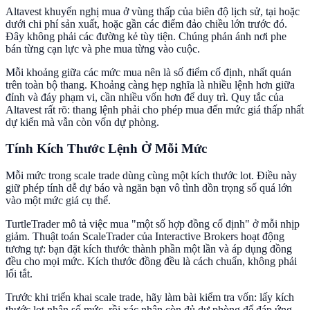
Altavest khuyến nghị mua ở vùng thấp của biên độ lịch sử, tại hoặc
dưới chi phí sản xuất, hoặc gần các điểm đảo chiều lớn trước đó.
Đây không phải các đường kẻ tùy tiện. Chúng phản ánh nơi phe
bán từng cạn lực và phe mua từng vào cuộc.
Mỗi khoảng giữa các mức mua nên là số điểm cố định, nhất quán
trên toàn bộ thang. Khoảng càng hẹp nghĩa là nhiều lệnh hơn giữa
đỉnh và đáy phạm vi, cần nhiều vốn hơn để duy trì. Quy tắc của
Altavest rất rõ: thang lệnh phải cho phép mua đến mức giá thấp nhất
dự kiến mà vẫn còn vốn dự phòng.
Tính Kích Thước Lệnh Ở Mỗi Mức
Mỗi mức trong scale trade dùng cùng một kích thước lot. Điều này
giữ phép tính dễ dự báo và ngăn bạn vô tình dồn trọng số quá lớn
vào một mức giá cụ thể.
TurtleTrader mô tả việc mua "một số hợp đồng cố định" ở mỗi nhịp
giảm. Thuật toán ScaleTrader của Interactive Brokers hoạt động
tương tự: bạn đặt kích thước thành phần một lần và áp dụng đồng
đều cho mọi mức. Kích thước đồng đều là cách chuẩn, không phải
lối tắt.
Trước khi triển khai scale trade, hãy làm bài kiểm tra vốn: lấy kích
thước lot nhân số mức, rồi xác nhận còn đủ dự phòng để đáp ứng