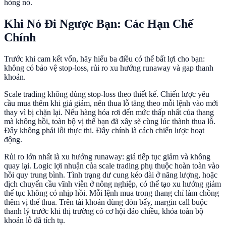
hỏng nó.
Khi Nó Đi Ngược Bạn: Các Hạn Chế
Chính
Trước khi cam kết vốn, hãy hiểu ba điều có thể bất lợi cho bạn:
không có bảo vệ stop-loss, rủi ro xu hướng runaway và gap thanh
khoản.
Scale trading không dùng stop-loss theo thiết kế. Chiến lược yêu
cầu mua thêm khi giá giảm, nên thua lỗ tăng theo mỗi lệnh vào mới
thay vì bị chặn lại. Nếu hàng hóa rơi đến mức thấp nhất của thang
mà không hồi, toàn bộ vị thế bạn đã xây sẽ cùng lúc thành thua lỗ.
Đây không phải lỗi thực thi. Đây chính là cách chiến lược hoạt
động.
Rủi ro lớn nhất là xu hướng runaway: giá tiếp tục giảm và không
quay lại. Logic lợi nhuận của scale trading phụ thuộc hoàn toàn vào
hồi quy trung bình. Tình trạng dư cung kéo dài ở năng lượng, hoặc
dịch chuyển cầu vĩnh viễn ở nông nghiệp, có thể tạo xu hướng giảm
thế tục không có nhịp hồi. Mỗi lệnh mua trong thang chỉ làm chồng
thêm vị thế thua. Trên tài khoản dùng đòn bẩy, margin call buộc
thanh lý trước khi thị trường có cơ hội đảo chiều, khóa toàn bộ
khoản lỗ đã tích tụ.