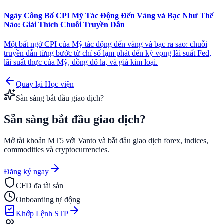
Ngày Công Bố CPI Mỹ Tác Động Đến Vàng và Bạc Như Thế
Nào: Giải Thích Chuỗi Truyền Dẫn
Một bất ngờ CPI của Mỹ tác động đến vàng và bạc ra sao: chuỗi
truyền dẫn từng bước từ chỉ số lạm phát đến kỳ vọng lãi suất Fed,
lãi suất thực của Mỹ, đồng đô la, và giá kim loại.
Quay lại Học viện
Sẵn sàng bắt đầu giao dịch?
Sẵn sàng bắt đầu
giao dịch?
Mở tài khoản MT5 với Vanto và bắt đầu giao dịch forex, indices,
commodities và cryptocurrencies.
Đăng ký ngay
CFD đa tài sản
Onboarding tự động
Khớp Lệnh STP