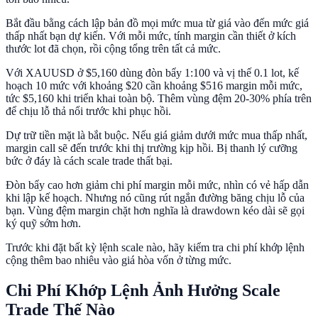
Bắt đầu bằng cách lập bản đồ mọi mức mua từ giá vào đến mức giá
thấp nhất bạn dự kiến. Với mỗi mức, tính margin cần thiết ở kích
thước lot đã chọn, rồi cộng tổng trên tất cả mức.
Với XAUUSD ở $5,160 dùng đòn bẩy 1:100 và vị thế 0.1 lot, kế
hoạch 10 mức với khoảng $20 cần khoảng $516 margin mỗi mức,
tức $5,160 khi triển khai toàn bộ. Thêm vùng đệm 20-30% phía trên
để chịu lỗ thả nổi trước khi phục hồi.
Dự trữ tiền mặt là bắt buộc. Nếu giá giảm dưới mức mua thấp nhất,
margin call sẽ đến trước khi thị trường kịp hồi. Bị thanh lý cưỡng
bức ở đáy là cách scale trade thất bại.
Đòn bẩy cao hơn giảm chi phí margin mỗi mức, nhìn có vẻ hấp dẫn
khi lập kế hoạch. Nhưng nó cũng rút ngắn đường băng chịu lỗ của
bạn. Vùng đệm margin chặt hơn nghĩa là drawdown kéo dài sẽ gọi
ký quỹ sớm hơn.
Trước khi đặt bất kỳ lệnh scale nào, hãy kiểm tra chi phí khớp lệnh
cộng thêm bao nhiêu vào giá hòa vốn ở từng mức.
Chi Phí Khớp Lệnh Ảnh Hưởng Scale
Trade Thế Nào