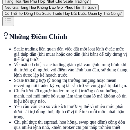
Hàng Hóa Nào Phù Hợp Nhất Cho Scale Trading?
Nếu Giá Hàng Hóa Không Bao Giờ Phục Hồi Thì Sao?
Có Thể Tự Động Hóa Scale Trade Hay Bắt Buộc Quản Lý Thủ Công?
Những Điểm Chính
Scale trading liên quan đến việc đặt một loạt lệnh ở các mức
giá thấp dần (khi mua) hoặc cao dần (khi bán) để xây dựng vị
thế từng bước.
Về mặt cơ chế, scale trading giảm giá vào lệnh trung bình khi
thị trường đi ngược với điểm vào lệnh ban đầu, sử dụng thang
lệnh được lập kế hoạch trước.
Scale trading hợp lý trong thị trường ranging hoặc mean-
reverting nơi trader kỳ vọng tài sản trở về vùng giá trị dài hạn.
Chiến lược đi ngược trader trong thị trường có xu hướng
mạnh, nơi mỗi mức bổ sung làm tăng thua lỗ mà không có tín
hiệu hồi quy nào.
Yêu cầu vốn cao so với kích thước vị thế vì nhiều mức phải
được tài trợ đồng thời; định cỡ vị thế trên mỗi mức phải thận
trọng.
Chi phí thực thi (spread, hoa hồng, swap qua đêm) cộng dồn
qua nhiều lệnh nhỏ, khiến broker chi phí thấp trở nên thiết