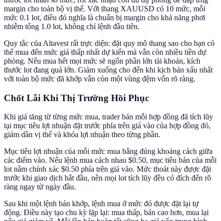
margin cho toàn bộ vị thế. Với thang XAUUSD có 10 mức, mỗi
mức 0.1 lot, điều đó nghĩa là chuẩn bị margin cho khả năng phơi
nhiễm tổng 1.0 lot, không chỉ lệnh đầu tiên.
Quy tắc của Altavest rất trực diện: đặt quy mô thang sao cho bạn có
thể mua đến mức giá thấp nhất dự kiến mà vẫn còn nhiều tiền dự
phòng. Nếu mua hết mọi mức sẽ ngốn phần lớn tài khoản, kích
thước lot đang quá lớn. Giảm xuống cho đến khi kịch bản xấu nhất
với toàn bộ mức đã khớp vẫn còn một vùng đệm vốn rõ ràng.
Chốt Lãi Khi Thị Trường Hồi Phục
Khi giá tăng từ từng mức mua, trader bán mỗi hợp đồng đã tích lũy
tại mục tiêu lợi nhuận đặt trước phía trên giá vào của hợp đồng đó,
giảm dần vị thế và khóa lợi nhuận theo từng phần.
Mục tiêu lợi nhuận của mỗi mức mua bằng đúng khoảng cách giữa
các điểm vào. Nếu lệnh mua cách nhau $0.50, mục tiêu bán của mỗi
lot nằm chính xác $0.50 phía trên giá vào. Mức thoát này được đặt
trước khi giao dịch bắt đầu, nên mọi lot tích lũy đều có đích đến rõ
ràng ngay từ ngày đầu.
Sau khi một lệnh bán khớp, lệnh mua ở mức đó được đặt lại tự
động. Điều này tạo chu kỳ lặp lại: mua thấp, bán cao hơn, mua lại