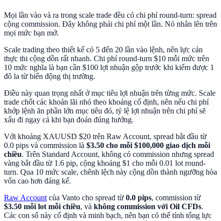
Mọi lần vào và ra trong scale trade đều có chi phí round-turn: spread
cộng commission. Đây không phải chi phí một lần. Nó nhân lên trên
mọi mức bạn mở.
Scale trading theo thiết kế có 5 đến 20 lần vào lệnh, nên lực cản
thực thi cộng dồn rất nhanh. Chi phí round-turn $10 mỗi mức trên
10 mức nghĩa là bạn cần $100 lợi nhuận gộp trước khi kiếm được 1
đô la từ biến động thị trường.
Điều này quan trọng nhất ở mục tiêu lợi nhuận trên từng mức. Scale
trade chốt các khoản lãi nhỏ theo khoảng cố định, nên nếu chi phí
khớp lệnh ăn phần lớn mục tiêu đó, tỷ lệ lợi nhuận trên chi phí sẽ
xấu đi ngay cả khi bạn đoán đúng hướng.
Với khoảng XAUUSD $20 trên Raw Account, spread bắt đầu từ
0.0 pips và commission là
$3.50 cho mỗi $100,000 giao dịch mỗi
chiều
. Trên Standard Account, không có commission nhưng spread
vàng bắt đầu từ 1.6 pip, cộng khoảng $1 cho mỗi 0.01 lot round-
turn. Qua 10 mức scale, chênh lệch này cộng dồn thành ngưỡng hòa
vốn cao hơn đáng kể.
Raw Account
của Vanto cho spread từ
0.0 pips
, commission từ
$3.50 mỗi lot mỗi chiều
, và
không commission với Oil CFDs
.
Các con số này cố định và minh bạch, nên bạn có thể tính tổng lực