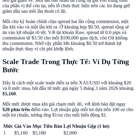
nếu giá giảm về. Mỗi lần bán hoàn tất cũng hạ giá vốn trung bình
của phần vị thế còn lại, nên lỗ chưa thực hiện trên các lot đang giữ
giảm dần sau mỗi lần thoát có lãi.
Mỗi chu kỳ hoàn chỉnh chịu spread hai lần cộng commission, một
lần khi vào và một lần khi ra. Ở khoảng hẹp $0.50, spread rộng sẽ
ăn vào lợi nhuận rõ rệt. Với tài khoản Raw, spread từ 0.0 pips và
commission từ $3.50 cho mỗi $100,000 giao dịch, còn Oil không
thu commission. Nhờ vậy phần lớn khoảng $0.50 trở thành lợi
nhuận thực thay vì chi phí khớp lệnh.
Scale Trade Trong Thực Tế: Ví Dụ Từng
Bước
Đây là cách một scale trade diễn ra trên XAUUSD với khoảng $20
và 8 mức mua, bắt đầu từ mức giá ngày 5 tháng 3 năm 2026 khoảng
$5,160
.
Mỗi mức được mua khi giá chạm mức đó, với lệnh bán đặt ngay
$20 phía trên
điểm vào. Lợi nhuận gộp mỗi lot dựa trên 100 oz cho
một lot chuẩn, tương ứng $1/oz cho mỗi biến động $1.
Mức
Giá Vào
Mục Tiêu Bán
Lợi Nhuận Gộp (1 lot)
1
$5,160
$5,180
$2,000