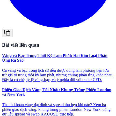
Bài viết liên quan
Vàng và Bạc Trong Thời Kỳ Lạm Phát: Hai Kim Loại Phản
Ứng Ra Sao
Cả vàng và bạc trong lịch sử đều được dùng làm phương tiện lưu
trữ giá trị trong thời kỳ lạm phát, nhưng chúng phản ứng khác nhau.
Đây là cơ chế, tỷ lệ vàng-bạc, và ý nghĩa đối với trader CFD.
Phiên Giao Dịch Vàng Tốt Nhất: Khung Trùng Phiên London
và New York
Thanh khoản vàng đạt đỉnh và spread thu hẹp khi nào? Xem ba
phiên giao dịch vàng, khung trùng phiên London-New York, cùng
dữ liệu spread và swap XAUUSD trực tiếp.