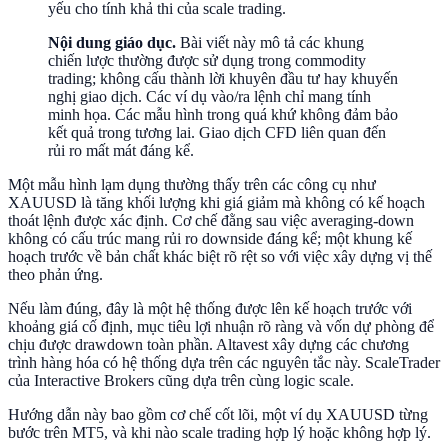
yếu cho tính khả thi của scale trading.
Nội dung giáo dục.
Bài viết này mô tả các khung
chiến lược thường được sử dụng trong commodity
trading; không cấu thành lời khuyên đầu tư hay khuyến
nghị giao dịch. Các ví dụ vào/ra lệnh chỉ mang tính
minh họa. Các mẫu hình trong quá khứ không đảm bảo
kết quả trong tương lai. Giao dịch CFD liên quan đến
rủi ro mất mát đáng kể.
Một mẫu hình lạm dụng thường thấy trên các công cụ như
XAUUSD là tăng khối lượng khi giá giảm mà không có kế hoạch
thoát lệnh được xác định. Cơ chế đằng sau việc averaging-down
không có cấu trúc mang rủi ro downside đáng kể; một khung kế
hoạch trước về bản chất khác biệt rõ rệt so với việc xây dựng vị thế
theo phản ứng.
Nếu làm đúng, đây là một hệ thống được lên kế hoạch trước với
khoảng giá cố định, mục tiêu lợi nhuận rõ ràng và vốn dự phòng để
chịu được drawdown toàn phần. Altavest xây dựng các chương
trình hàng hóa có hệ thống dựa trên các nguyên tắc này. ScaleTrader
của Interactive Brokers cũng dựa trên cùng logic scale.
Hướng dẫn này bao gồm cơ chế cốt lõi, một ví dụ XAUUSD từng
bước trên MT5, và khi nào scale trading hợp lý hoặc không hợp lý.