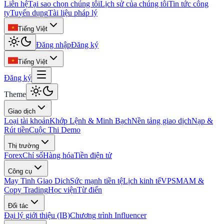
Liên hệ
Tại sao chọn chúng tôi
Lịch sử của chúng tôi
Tin tức công
ty
Tuyển dụng
Tài liệu pháp lý
Tiếng Việt
Đăng nhập
Đăng ký
Tiếng Việt
Đăng ký
Theme
Giao dịch
Loại tài khoản
Khớp Lệnh & Minh Bạch
Nền tảng giao dịch
Nạp &
Rút tiền
Cuộc Thi Demo
Thị trường
Forex
Chỉ số
Hàng hóa
Tiền điện tử
Công cụ
May Tinh Giao Dich
Sức mạnh tiền tệ
Lịch kinh tế
VPS
MAM &
Copy Trading
Học viện
Từ điển
Đối tác
Đại lý giới thiệu (IB)
Chương trình Influencer