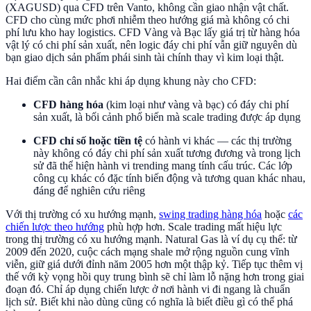
(XAGUSD) qua CFD trên Vanto, không cần giao nhận vật chất.
CFD cho cùng mức phơi nhiễm theo hướng giá mà không có chi
phí lưu kho hay logistics. CFD Vàng và Bạc lấy giá trị từ hàng hóa
vật lý có chi phí sản xuất, nên logic đáy chi phí vẫn giữ nguyên dù
bạn giao dịch sản phẩm phái sinh tài chính thay vì kim loại thật.
Hai điểm cần cân nhắc khi áp dụng khung này cho CFD:
CFD hàng hóa
(kim loại như vàng và bạc) có đáy chi phí
sản xuất, là bối cảnh phổ biến mà scale trading được áp dụng
CFD chỉ số hoặc tiền tệ
có hành vi khác — các thị trường
này không có đáy chi phí sản xuất tương đương và trong lịch
sử đã thể hiện hành vi trending mang tính cấu trúc. Các lớp
công cụ khác có đặc tính biến động và tương quan khác nhau,
đáng để nghiên cứu riêng
Với thị trường có xu hướng mạnh,
swing trading hàng hóa
hoặc
các
chiến lược theo hướng
phù hợp hơn. Scale trading mất hiệu lực
trong thị trường có xu hướng mạnh. Natural Gas là ví dụ cụ thể: từ
2009 đến 2020, cuộc cách mạng shale mở rộng nguồn cung vĩnh
viễn, giữ giá dưới đỉnh năm 2005 hơn một thập kỷ. Tiếp tục thêm vị
thế với kỳ vọng hồi quy trung bình sẽ chỉ làm lỗ nặng hơn trong giai
đoạn đó. Chỉ áp dụng chiến lược ở nơi hành vi đi ngang là chuẩn
lịch sử. Biết khi nào dùng cũng có nghĩa là biết điều gì có thể phá