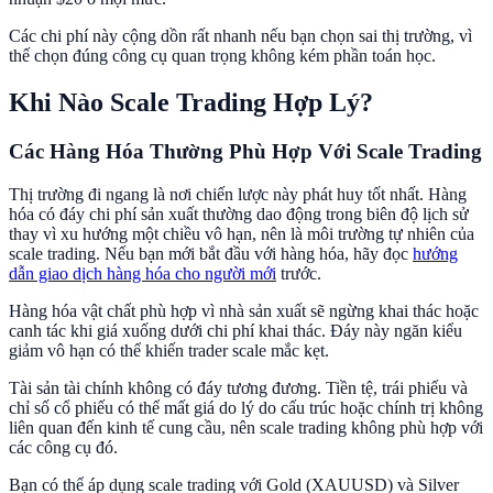
Các chi phí này cộng dồn rất nhanh nếu bạn chọn sai thị trường, vì
thế chọn đúng công cụ quan trọng không kém phần toán học.
Khi Nào Scale Trading Hợp Lý?
Các Hàng Hóa Thường Phù Hợp Với Scale Trading
Thị trường đi ngang là nơi chiến lược này phát huy tốt nhất. Hàng
hóa có đáy chi phí sản xuất thường dao động trong biên độ lịch sử
thay vì xu hướng một chiều vô hạn, nên là môi trường tự nhiên của
scale trading. Nếu bạn mới bắt đầu với hàng hóa, hãy đọc
hướng
dẫn giao dịch hàng hóa cho người mới
trước.
Hàng hóa vật chất phù hợp vì nhà sản xuất sẽ ngừng khai thác hoặc
canh tác khi giá xuống dưới chi phí khai thác. Đáy này ngăn kiểu
giảm vô hạn có thể khiến trader scale mắc kẹt.
Tài sản tài chính không có đáy tương đương. Tiền tệ, trái phiếu và
chỉ số cổ phiếu có thể mất giá do lý do cấu trúc hoặc chính trị không
liên quan đến kinh tế cung cầu, nên scale trading không phù hợp với
các công cụ đó.
Bạn có thể áp dụng scale trading với Gold (XAUUSD) và Silver