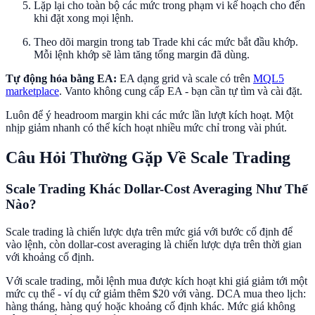
Lặp lại cho toàn bộ các mức trong phạm vi kế hoạch cho đến
khi đặt xong mọi lệnh.
Theo dõi margin trong tab Trade khi các mức bắt đầu khớp.
Mỗi lệnh khớp sẽ làm tăng tổng margin đã dùng.
Tự động hóa bằng EA:
EA dạng grid và scale có trên
MQL5
marketplace
. Vanto không cung cấp EA - bạn cần tự tìm và cài đặt.
Luôn để ý headroom margin khi các mức lần lượt kích hoạt. Một
nhịp giảm nhanh có thể kích hoạt nhiều mức chỉ trong vài phút.
Câu Hỏi Thường Gặp Về Scale Trading
Scale Trading Khác Dollar-Cost Averaging Như Thế
Nào?
Scale trading là chiến lược dựa trên mức giá với bước cố định để
vào lệnh, còn dollar-cost averaging là chiến lược dựa trên thời gian
với khoảng cố định.
Với scale trading, mỗi lệnh mua được kích hoạt khi giá giảm tới một
mức cụ thể - ví dụ cứ giảm thêm $20 với vàng. DCA mua theo lịch:
hàng tháng, hàng quý hoặc khoảng cố định khác. Mức giá không