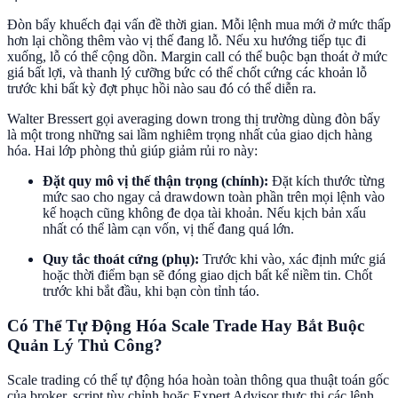
Đòn bẩy khuếch đại vấn đề thời gian. Mỗi lệnh mua mới ở mức thấp
hơn lại chồng thêm vào vị thế đang lỗ. Nếu xu hướng tiếp tục đi
xuống, lỗ có thể cộng dồn. Margin call có thể buộc bạn thoát ở mức
giá bất lợi, và thanh lý cưỡng bức có thể chốt cứng các khoản lỗ
trước khi bất kỳ đợt phục hồi nào sau đó có thể diễn ra.
Walter Bressert gọi averaging down trong thị trường dùng đòn bẩy
là một trong những sai lầm nghiêm trọng nhất của giao dịch hàng
hóa. Hai lớp phòng thủ giúp giảm rủi ro này:
Đặt quy mô vị thế thận trọng (chính):
Đặt kích thước từng
mức sao cho ngay cả drawdown toàn phần trên mọi lệnh vào
kế hoạch cũng không đe dọa tài khoản. Nếu kịch bản xấu
nhất có thể làm cạn vốn, vị thế đang quá lớn.
Quy tắc thoát cứng (phụ):
Trước khi vào, xác định mức giá
hoặc thời điểm bạn sẽ đóng giao dịch bất kể niềm tin. Chốt
trước khi bắt đầu, khi bạn còn tỉnh táo.
Có Thể Tự Động Hóa Scale Trade Hay Bắt Buộc
Quản Lý Thủ Công?
Scale trading có thể tự động hóa hoàn toàn thông qua thuật toán gốc
của broker, script tùy chỉnh hoặc Expert Advisor thực thi các lệnh