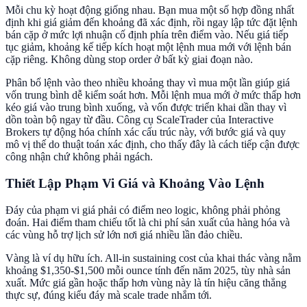
Mỗi chu kỳ hoạt động giống nhau. Bạn mua một số hợp đồng nhất
định khi giá giảm đến khoảng đã xác định, rồi ngay lập tức đặt lệnh
bán cặp ở mức lợi nhuận cố định phía trên điểm vào. Nếu giá tiếp
tục giảm, khoảng kế tiếp kích hoạt một lệnh mua mới với lệnh bán
cặp riêng. Không dùng stop order ở bất kỳ giai đoạn nào.
Phân bổ lệnh vào theo nhiều khoảng thay vì mua một lần giúp giá
vốn trung bình dễ kiểm soát hơn. Mỗi lệnh mua mới ở mức thấp hơn
kéo giá vào trung bình xuống, và vốn được triển khai dần thay vì
dồn toàn bộ ngay từ đầu. Công cụ ScaleTrader của Interactive
Brokers tự động hóa chính xác cấu trúc này, với bước giá và quy
mô vị thế do thuật toán xác định, cho thấy đây là cách tiếp cận được
công nhận chứ không phải ngách.
Thiết Lập Phạm Vi Giá và Khoảng Vào Lệnh
Đáy của phạm vi giá phải có điểm neo logic, không phải phỏng
đoán. Hai điểm tham chiếu tốt là chi phí sản xuất của hàng hóa và
các vùng hỗ trợ lịch sử lớn nơi giá nhiều lần đảo chiều.
Vàng là ví dụ hữu ích. All-in sustaining cost của khai thác vàng nằm
khoảng $1,350-$1,500 mỗi ounce tính đến năm 2025, tùy nhà sản
xuất. Mức giá gần hoặc thấp hơn vùng này là tín hiệu căng thẳng
thực sự, đúng kiểu đáy mà scale trade nhắm tới.