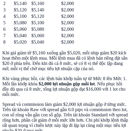
2
$5,140
$5,160
$2,000
3
$5,120
$5,140
$2,000
4
$5,100
$5,120
$2,000
5
$5,080
$5,100
$2,000
6
$5,060
$5,080
$2,000
7
$5,040
$5,060
$2,000
8
$5,020
$5,040
$2,000
Khi giá giảm từ $5,160 xuống gần $5,020, mỗi nhịp giảm $20 kích
hoạt thêm một lệnh mua. Mỗi lệnh mua đã có lệnh bán riêng đặt sẵn
$20 ở phía trên. Đến khi đủ cả 8 mức, sẽ có 8 vị thế độc lập đang
mở, mỗi vị thế chờ mục tiêu lợi nhuận cặp của nó.
Khi vàng phục hồi, các lệnh bán khớp tuần tự từ Mức 8 lên Mức 1.
Mỗi lần khớp khóa
$2,000 lợi nhuận gộp mỗi lot
. Nếu phục hồi
đầy đủ qua cả 8 mức, tổng lợi nhuận gộp đạt $16,000 với 1 lot cho
mỗi mức.
Spread và commission làm giảm $2,000 lợi nhuận gộp ở từng mức.
Trên tài khoản Raw với spread gần 0.0 pips và commission theo lot,
con số ròng vẫn gần con số gộp. Trên tài khoản Standard với spread
rộng hơn, phần cắt giảm ở mỗi mức lớn hơn. Chi phí khớp lệnh thấp
rất quan trọng vì chiến lược này lặp đi lặp lại cùng một mục tiêu lợi
nhuận $20 ở mọi mức.