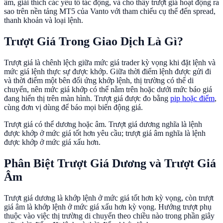
âm, giải thích các yếu tố tác động, và cho thấy trượt giá hoạt động ra
sao trên nền tảng MT5 của Vanto với tham chiếu cụ thể đến spread,
thanh khoản và loại lệnh.
Trượt Giá Trong Giao Dịch Là Gì?
Trượt giá là chênh lệch giữa mức giá trader kỳ vọng khi đặt lệnh và
mức giá lệnh thực sự được khớp. Giữa thời điểm lệnh được gửi đi
và thời điểm một bên đối ứng khớp lệnh, thị trường có thể di
chuyển, nên mức giá khớp có thể nằm trên hoặc dưới mức báo giá
đang hiển thị trên màn hình. Trượt giá được đo bằng
pip hoặc điểm
,
cùng đơn vị dùng để báo mọi biến động giá.
Trượt giá có thể dương hoặc âm. Trượt giá dương nghĩa là lệnh
được khớp ở mức giá tốt hơn yêu cầu; trượt giá âm nghĩa là lệnh
được khớp ở mức giá xấu hơn.
Phân Biệt Trượt Giá Dương và Trượt Giá
Âm
Trượt giá dương là khớp lệnh ở mức giá tốt hơn kỳ vọng, còn trượt
giá âm là khớp lệnh ở mức giá xấu hơn kỳ vọng. Hướng trượt phụ
thuộc vào việc thị trường di chuyển theo chiều nào trong phần giây