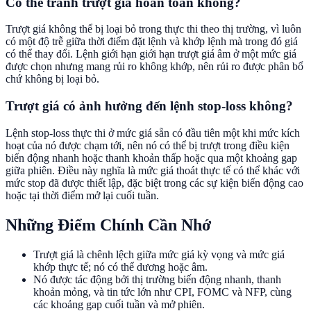
Có thể tránh trượt giá hoàn toàn không?
Trượt giá không thể bị loại bỏ trong thực thi theo thị trường, vì luôn
có một độ trễ giữa thời điểm đặt lệnh và khớp lệnh mà trong đó giá
có thể thay đổi. Lệnh giới hạn giới hạn trượt giá âm ở một mức giá
được chọn nhưng mang rủi ro không khớp, nên rủi ro được phân bổ
chứ không bị loại bỏ.
Trượt giá có ảnh hưởng đến lệnh stop-loss không?
Lệnh stop-loss thực thi ở mức giá sẵn có đầu tiên một khi mức kích
hoạt của nó được chạm tới, nên nó có thể bị trượt trong điều kiện
biến động nhanh hoặc thanh khoản thấp hoặc qua một khoảng gap
giữa phiên. Điều này nghĩa là mức giá thoát thực tế có thể khác với
mức stop đã được thiết lập, đặc biệt trong các sự kiện biến động cao
hoặc tại thời điểm mở lại cuối tuần.
Những Điểm Chính Cần Nhớ
Trượt giá là chênh lệch giữa mức giá kỳ vọng và mức giá
khớp thực tế; nó có thể dương hoặc âm.
Nó được tác động bởi thị trường biến động nhanh, thanh
khoản mỏng, và tin tức lớn như CPI, FOMC và NFP, cùng
các khoảng gap cuối tuần và mở phiên.