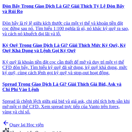
Đòn Bẩy Trong Giao Dịch Là Gì? Giải Thích Tỷ Lệ Đòn Bẩy
và Rủi Ro
Đòn bẩy là tỷ lệ giữa kích thước của một vị thế và khoản tiền đặt
cọc đứng sau nó. Tìm hiểu 1:100 nghĩa là gì, nó khác ký quỹ ra sao,
và cách nó khuếch đại lãi và lỗ.
Ký Quỹ Trong Giao Dịch Là Gì? Giải Thích Mức Ký Quỹ, Ký
Quỹ Khả Dụng và Lệnh Gọi Ký Quỹ
Ký quỹ là khoản tiền đặt cọc cần thiết để mở và duy trì một vị thế
CFD đòn bẩy. Tìm hiểu ký quỹ đã sử dụng, ký quỹ khả dụng, mức
ký quỹ, cùng cách lệnh gọi ký quỹ và stop-out hoạt động.
Spread Trong Giao Dịch Là Gì? Giải Thích Giá Bid, Ask và
Chi Phí Vào Lệnh
Spread là chênh lệch giữa giá bid và giá ask, chi phí tích hợp sẵn khi
mở một vị thế CFD. Xem spread trực tiếp của Vanto trên forex,
vàng và chỉ số.
Quay lại Học viện