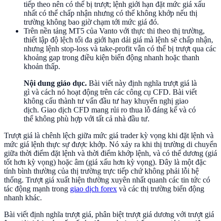
tiếp theo nên có thể bị trượt; lệnh giới hạn đặt mức giá xấu
nhất có thể chấp nhận nhưng có thể không khớp nếu thị
trường không bao giờ chạm tới mức giá đó.
Trên nền tảng MT5 của Vanto với thực thi theo thị trường,
thiết lập độ lệch tối đa giới hạn dải giá mà lệnh sẽ chấp nhận,
nhưng lệnh stop-loss và take-profit vẫn có thể bị trượt qua các
khoảng gap trong điều kiện biến động nhanh hoặc thanh
khoản thấp.
Nội dung giáo dục.
Bài viết này định nghĩa trượt giá là
gì và cách nó hoạt động trên các công cụ CFD. Bài viết
không cấu thành tư vấn đầu tư hay khuyến nghị giao
dịch. Giao dịch CFD mang rủi ro thua lỗ đáng kể và có
thể không phù hợp với tất cả nhà đầu tư.
Trượt giá là chênh lệch giữa mức giá trader kỳ vọng khi đặt lệnh và
mức giá lệnh thực sự được khớp. Nó xảy ra khi thị trường di chuyển
giữa thời điểm đặt lệnh và thời điểm khớp lệnh, và có thể dương (giá
tốt hơn kỳ vọng) hoặc âm (giá xấu hơn kỳ vọng). Đây là một đặc
tính bình thường của thị trường trực tiếp chứ không phải lỗi hệ
thống. Trượt giá xuất hiện thường xuyên nhất quanh các tin tức có
tác động mạnh trong
giao dịch forex
và các thị trường biến động
nhanh khác.
Bài viết định nghĩa trượt giá, phân biệt trượt giá dương với trượt giá