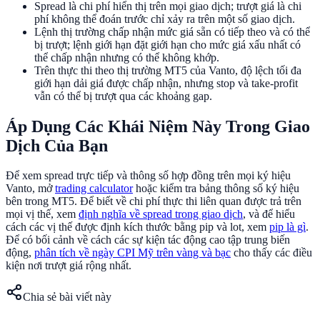
Spread là chi phí hiển thị trên mọi giao dịch; trượt giá là chi
phí không thể đoán trước chỉ xảy ra trên một số giao dịch.
Lệnh thị trường chấp nhận mức giá sẵn có tiếp theo và có thể
bị trượt; lệnh giới hạn đặt giới hạn cho mức giá xấu nhất có
thể chấp nhận nhưng có thể không khớp.
Trên thực thi theo thị trường MT5 của Vanto, độ lệch tối đa
giới hạn dải giá được chấp nhận, nhưng stop và take-profit
vẫn có thể bị trượt qua các khoảng gap.
Áp Dụng Các Khái Niệm Này Trong Giao
Dịch Của Bạn
Để xem spread trực tiếp và thông số hợp đồng trên mọi ký hiệu
Vanto, mở
trading calculator
hoặc kiểm tra bảng thông số ký hiệu
bên trong MT5. Để biết về chi phí thực thi liên quan được trả trên
mọi vị thế, xem
định nghĩa về spread trong giao dịch
, và để hiểu
cách các vị thế được định kích thước bằng pip và lot, xem
pip là gì
.
Để có bối cảnh về cách các sự kiện tác động cao tập trung biến
động,
phân tích về ngày CPI Mỹ trên vàng và bạc
cho thấy các điều
kiện nơi trượt giá rộng nhất.
Chia sẻ bài viết này