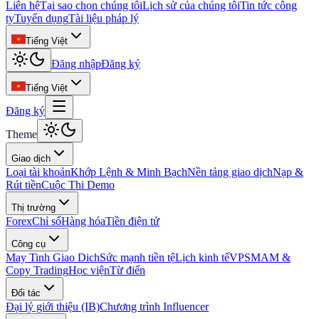
Liên hệ
Tại sao chọn chúng tôi
Lịch sử của chúng tôi
Tin tức công
ty
Tuyển dụng
Tài liệu pháp lý
Tiếng Việt
Đăng nhập
Đăng ký
Tiếng Việt
Đăng ký
Theme
Giao dịch
Loại tài khoản
Khớp Lệnh & Minh Bạch
Nền tảng giao dịch
Nạp &
Rút tiền
Cuộc Thi Demo
Thị trường
Forex
Chỉ số
Hàng hóa
Tiền điện tử
Công cụ
May Tinh Giao Dich
Sức mạnh tiền tệ
Lịch kinh tế
VPS
MAM &
Copy Trading
Học viện
Từ điển
Đối tác
Đại lý giới thiệu (IB)
Chương trình Influencer