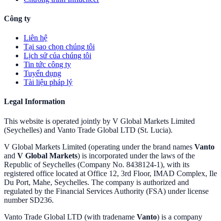
Công ty
Liên hệ
Tại sao chọn chúng tôi
Lịch sử của chúng tôi
Tin tức công ty
Tuyển dụng
Tài liệu pháp lý
Legal Information
This website is operated jointly by V Global Markets Limited
(Seychelles) and Vanto Trade Global LTD (St. Lucia).
V Global Markets Limited (operating under the brand names
Vanto
and
V Global Markets
) is incorporated under the laws of the
Republic of Seychelles (Company No. 8438124-1), with its
registered office located at Office 12, 3rd Floor, IMAD Complex, Ile
Du Port, Mahe, Seychelles. The company is authorized and
regulated by the Financial Services Authority (FSA) under license
number SD236.
Vanto Trade Global LTD (with tradename
Vanto
) is a company