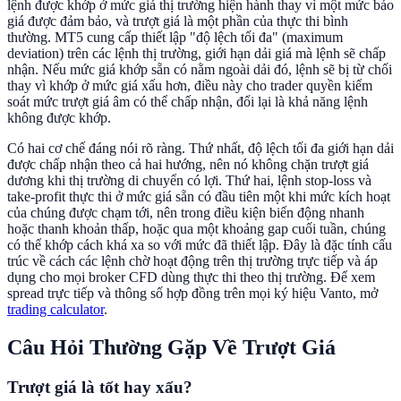
lệnh được khớp ở mức giá thị trường hiện hành thay vì một mức báo
giá được đảm bảo, và trượt giá là một phần của thực thi bình
thường. MT5 cung cấp thiết lập "độ lệch tối đa" (maximum
deviation) trên các lệnh thị trường, giới hạn dải giá mà lệnh sẽ chấp
nhận. Nếu mức giá khớp sẵn có nằm ngoài dải đó, lệnh sẽ bị từ chối
thay vì khớp ở mức giá xấu hơn, điều này cho trader quyền kiểm
soát mức trượt giá âm có thể chấp nhận, đổi lại là khả năng lệnh
không được khớp.
Có hai cơ chế đáng nói rõ ràng. Thứ nhất, độ lệch tối đa giới hạn dải
được chấp nhận theo cả hai hướng, nên nó không chặn trượt giá
dương khi thị trường di chuyển có lợi. Thứ hai, lệnh stop-loss và
take-profit thực thi ở mức giá sẵn có đầu tiên một khi mức kích hoạt
của chúng được chạm tới, nên trong điều kiện biến động nhanh
hoặc thanh khoản thấp, hoặc qua một khoảng gap cuối tuần, chúng
có thể khớp cách khá xa so với mức đã thiết lập. Đây là đặc tính cấu
trúc về cách các lệnh chờ hoạt động trên thị trường trực tiếp và áp
dụng cho mọi broker CFD dùng thực thi theo thị trường. Để xem
spread trực tiếp và thông số hợp đồng trên mọi ký hiệu Vanto, mở
trading calculator
.
Câu Hỏi Thường Gặp Về Trượt Giá
Trượt giá là tốt hay xấu?