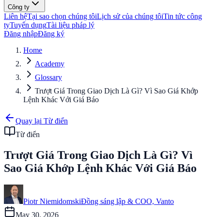
Công ty
Liên hệ
Tại sao chọn chúng tôi
Lịch sử của chúng tôi
Tin tức công
ty
Tuyển dụng
Tài liệu pháp lý
Đăng nhập
Đăng ký
Home
Academy
Glossary
Trượt Giá Trong Giao Dịch Là Gì? Vì Sao Giá Khớp
Lệnh Khác Với Giá Báo
Quay lại Từ điển
Từ điển
Trượt Giá Trong Giao Dịch Là Gì? Vì
Sao Giá Khớp Lệnh Khác Với Giá Báo
Piotr Niemidomski
Đồng sáng lập & COO, Vanto
May 30, 2026