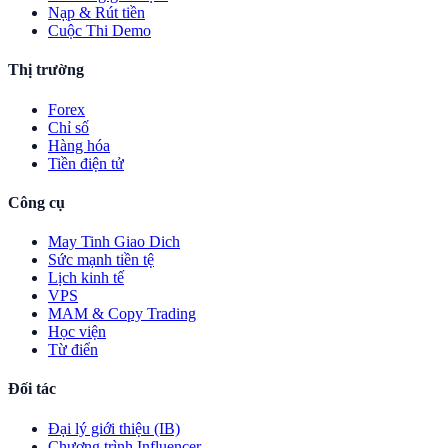
Nạp & Rút tiền
Cuộc Thi Demo
Thị trường
Forex
Chỉ số
Hàng hóa
Tiền điện tử
Công cụ
May Tinh Giao Dich
Sức mạnh tiền tệ
Lịch kinh tế
VPS
MAM & Copy Trading
Học viện
Từ điển
Đối tác
Đại lý giới thiệu (IB)
Chương trình Influencer