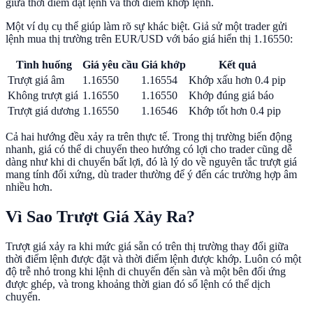
giữa thời điểm đặt lệnh và thời điểm khớp lệnh.
Một ví dụ cụ thể giúp làm rõ sự khác biệt. Giả sử một trader gửi
lệnh mua thị trường trên EUR/USD với báo giá hiển thị 1.16550:
Tình huống
Giá yêu cầu
Giá khớp
Kết quả
Trượt giá âm
1.16550
1.16554
Khớp xấu hơn 0.4 pip
Không trượt giá
1.16550
1.16550
Khớp đúng giá báo
Trượt giá dương
1.16550
1.16546
Khớp tốt hơn 0.4 pip
Cả hai hướng đều xảy ra trên thực tế. Trong thị trường biến động
nhanh, giá có thể di chuyển theo hướng có lợi cho trader cũng dễ
dàng như khi di chuyển bất lợi, đó là lý do về nguyên tắc trượt giá
mang tính đối xứng, dù trader thường để ý đến các trường hợp âm
nhiều hơn.
Vì Sao Trượt Giá Xảy Ra?
Trượt giá xảy ra khi mức giá sẵn có trên thị trường thay đổi giữa
thời điểm lệnh được đặt và thời điểm lệnh được khớp. Luôn có một
độ trễ nhỏ trong khi lệnh di chuyển đến sàn và một bên đối ứng
được ghép, và trong khoảng thời gian đó sổ lệnh có thể dịch
chuyển.