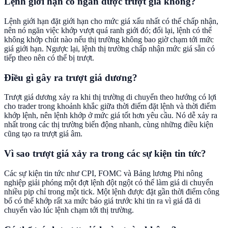
Lệnh giới hạn có ngăn được trượt giá không?
Lệnh giới hạn đặt giới hạn cho mức giá xấu nhất có thể chấp nhận,
nên nó ngăn việc khớp vượt quá ranh giới đó; đổi lại, lệnh có thể
không khớp chút nào nếu thị trường không bao giờ chạm tới mức
giá giới hạn. Ngược lại, lệnh thị trường chấp nhận mức giá sẵn có
tiếp theo nên có thể bị trượt.
Điều gì gây ra trượt giá dương?
Trượt giá dương xảy ra khi thị trường di chuyển theo hướng có lợi
cho trader trong khoảnh khắc giữa thời điểm đặt lệnh và thời điểm
khớp lệnh, nên lệnh khớp ở mức giá tốt hơn yêu cầu. Nó dễ xảy ra
nhất trong các thị trường biến động nhanh, cùng những điều kiện
cũng tạo ra trượt giá âm.
Vì sao trượt giá xảy ra trong các sự kiện tin tức?
Các sự kiện tin tức như CPI, FOMC và Bảng lương Phi nông
nghiệp giải phóng một đợt lệnh đột ngột có thể làm giá di chuyển
nhiều pip chỉ trong một tick. Một lệnh được đặt gần thời điểm công
bố có thể khớp rất xa mức báo giá trước khi tin ra vì giá đã di
chuyển vào lúc lệnh chạm tới thị trường.