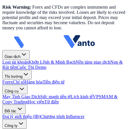
Risk Warning:
Forex and CFDs are complex instruments and
require knowledge of the risks involved. Losses are likely to exceed
potential profits and may exceed your initial deposit. Prices may
fluctuate and securities may become valueless. Do not deposit
money you cannot afford to lose.
Giao dịch
Loại tài khoản
Khớp Lệnh & Minh Bạch
Nền tảng giao dịch
Nạp &
Rút tiền
Cuộc Thi Demo
Thị trường
Forex
Chỉ số
Hàng hóa
Tiền điện tử
Công cụ
May Tinh Giao Dich
Sức mạnh tiền tệ
Lịch kinh tế
VPS
MAM &
Copy Trading
Học viện
Từ điển
Đối tác
Đại lý giới thiệu (IB)
Chương trình Influencer
Công ty