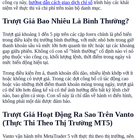
công cụ này,
hướng dẫn cách giao dịch chỉ số
trình bày các khái
niệm về thực thi và chi phí trên toàn bộ danh mục.
Trượt Giá Bao Nhiêu Là Bình Thường?
Trượt giá khoảng 1 đến 5 pip trên các cặp forex chính là phổ biến
trong điều kiện thị trường bình thường, với mức nhỏ hơn trong giờ
thanh khoản sâu và mức lớn hơn quanh tin tức hoặc tại các khoảng
gap giữa phiên. Không có con số "bình thường" cố định nào vì nó
phụ thuộc vào công cụ, khối lượng lệnh, thời điểm trong ngày và
mức biến động hiện tại.
Trong điều kiện êm ả, thanh khoản dồi dào, nhiều lệnh khớp với ít
hoặc không có trượt giá. Trong các đợt công bố có tác động cao
hoặc vào những thời điểm thanh khoản mỏng trong ngày, trượt giá
có thể lớn hơn đáng kể và có thể ảnh hưởng đến bất kỳ lệnh chờ
nào, bao gồm cả stop. Con số này là chỉ dẫn về hành vi điển hình,
không phải một dải được đảm bảo.
Trượt Giá Hoạt Động Ra Sao Trên Vanto
(Thực Thi Theo Thị Trường MT5)
Vanto vận hành trên MetaTrader 5 với thực thi theo thị trường, nên