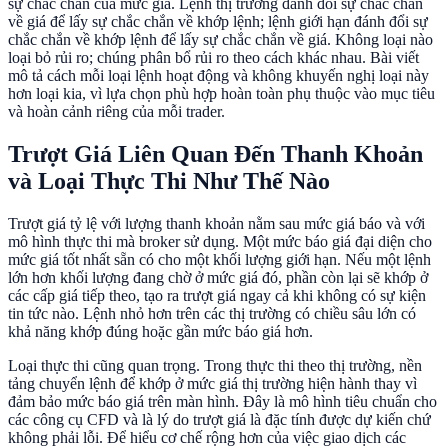
sự chắc chắn của mức giá. Lệnh thị trường đánh đổi sự chắc chắn
về giá để lấy sự chắc chắn về khớp lệnh; lệnh giới hạn đánh đổi sự
chắc chắn về khớp lệnh để lấy sự chắc chắn về giá. Không loại nào
loại bỏ rủi ro; chúng phân bổ rủi ro theo cách khác nhau. Bài viết
mô tả cách mỗi loại lệnh hoạt động và không khuyến nghị loại này
hơn loại kia, vì lựa chọn phù hợp hoàn toàn phụ thuộc vào mục tiêu
và hoàn cảnh riêng của mỗi trader.
Trượt Giá Liên Quan Đến Thanh Khoản
và Loại Thực Thi Như Thế Nào
Trượt giá tỷ lệ với lượng thanh khoản nằm sau mức giá báo và với
mô hình thực thi mà broker sử dụng. Một mức báo giá đại diện cho
mức giá tốt nhất sẵn có cho một khối lượng giới hạn. Nếu một lệnh
lớn hơn khối lượng đang chờ ở mức giá đó, phần còn lại sẽ khớp ở
các cấp giá tiếp theo, tạo ra trượt giá ngay cả khi không có sự kiện
tin tức nào. Lệnh nhỏ hơn trên các thị trường có chiều sâu lớn có
khả năng khớp đúng hoặc gần mức báo giá hơn.
Loại thực thi cũng quan trọng. Trong thực thi theo thị trường, nền
tảng chuyển lệnh để khớp ở mức giá thị trường hiện hành thay vì
đảm bảo mức báo giá trên màn hình. Đây là mô hình tiêu chuẩn cho
các công cụ CFD và là lý do trượt giá là đặc tính được dự kiến chứ
không phải lỗi. Để hiểu cơ chế rộng hơn của việc giao dịch các