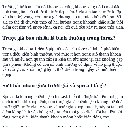
Trượt giá tự bản thân nó không tốt cũng không xấu; nó là một đặc
tính trung tính của thực thi trực tiếp. Trượt giá âm tạo ra mức khớp
xấu hơn kỳ vọng, còn trượt giá dương tạo ra mức khớp tốt hơn. Vì
giá có thể di chuyển theo cả hai hướng trong khoảnh khắc giữa thời
điểm đặt lệnh và khớp lệnh, cả hai kết quả đều xảy ra theo thời gian.
Trượt giá bao nhiêu là bình thường trong forex?
Trượt giá khoảng 1 đến 5 pip trên các cặp forex chính là phổ biến
trong điều kiện bình thường, với mức ít hơn trong giờ thanh khoản
sâu và nhiều hơn quanh các sự kiện tin tức hoặc tại các khoảng gap
giữa phiên. Không có con số bình thường cố định, vì nó phụ thuộc
vào công cụ, khối lượng lệnh, thời điểm trong ngày và mức biến
động.
Sự khác nhau giữa trượt giá và spread là gì?
Spread là khoảng chênh lệch bid-ask hiển thị được trả trên mọi giao
dịch trước khi khớp lệnh, còn trượt giá là chênh lệch không thể đoán
trước giữa mức giá kỳ vọng và mức giá khớp thực tế, xảy ra tại thời
điểm khớp lệnh và không xảy ra trên mọi giao dịch. Cả hai đều nới
rộng trong điều kiện thanh khoản mỏng hoặc biến động cao.