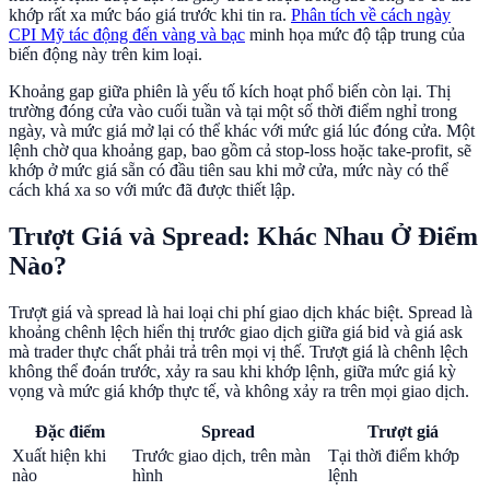
khớp rất xa mức báo giá trước khi tin ra.
Phân tích về cách ngày
CPI Mỹ tác động đến vàng và bạc
minh họa mức độ tập trung của
biến động này trên kim loại.
Khoảng gap giữa phiên là yếu tố kích hoạt phổ biến còn lại. Thị
trường đóng cửa vào cuối tuần và tại một số thời điểm nghỉ trong
ngày, và mức giá mở lại có thể khác với mức giá lúc đóng cửa. Một
lệnh chờ qua khoảng gap, bao gồm cả stop-loss hoặc take-profit, sẽ
khớp ở mức giá sẵn có đầu tiên sau khi mở cửa, mức này có thể
cách khá xa so với mức đã được thiết lập.
Trượt Giá và Spread: Khác Nhau Ở Điểm
Nào?
Trượt giá và spread là hai loại chi phí giao dịch khác biệt. Spread là
khoảng chênh lệch hiển thị trước giao dịch giữa giá bid và giá ask
mà trader thực chất phải trả trên mọi vị thế. Trượt giá là chênh lệch
không thể đoán trước, xảy ra sau khi khớp lệnh, giữa mức giá kỳ
vọng và mức giá khớp thực tế, và không xảy ra trên mọi giao dịch.
Đặc điểm
Spread
Trượt giá
Xuất hiện khi
Trước giao dịch, trên màn
Tại thời điểm khớp
nào
hình
lệnh