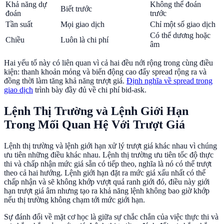
Khả năng dự
Không thể đoán
Biết trước
đoán
trước
Tần suất
Mọi giao dịch
Chỉ một số giao dịch
Có thể dương hoặc
Chiều
Luôn là chi phí
âm
Hai yếu tố này có liên quan vì cả hai đều nới rộng trong cùng điều
kiện: thanh khoản mỏng và biến động cao đẩy spread rộng ra và
đồng thời làm tăng khả năng trượt giá.
Định nghĩa về spread trong
giao dịch
trình bày đầy đủ về chi phí bid-ask.
Lệnh Thị Trường và Lệnh Giới Hạn
Trong Mối Quan Hệ Với Trượt Giá
Lệnh thị trường và lệnh giới hạn xử lý trượt giá khác nhau vì chúng
ưu tiên những điều khác nhau. Lệnh thị trường ưu tiên tốc độ thực
thi và chấp nhận mức giá sẵn có tiếp theo, nghĩa là nó có thể trượt
theo cả hai hướng. Lệnh giới hạn đặt ra mức giá xấu nhất có thể
chấp nhận và sẽ không khớp vượt quá ranh giới đó, điều này giới
hạn trượt giá âm nhưng tạo ra khả năng lệnh không bao giờ khớp
nếu thị trường không chạm tới mức giới hạn.
Sự đánh đổi về mặt cơ học là giữa sự chắc chắn của việc thực thi và