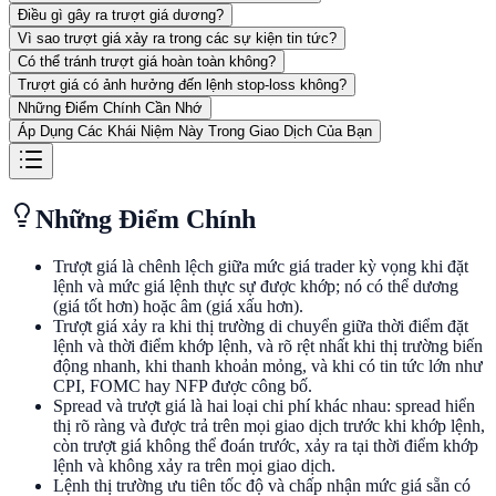
Điều gì gây ra trượt giá dương?
Vì sao trượt giá xảy ra trong các sự kiện tin tức?
Có thể tránh trượt giá hoàn toàn không?
Trượt giá có ảnh hưởng đến lệnh stop-loss không?
Những Điểm Chính Cần Nhớ
Áp Dụng Các Khái Niệm Này Trong Giao Dịch Của Bạn
Những Điểm Chính
Trượt giá là chênh lệch giữa mức giá trader kỳ vọng khi đặt
lệnh và mức giá lệnh thực sự được khớp; nó có thể dương
(giá tốt hơn) hoặc âm (giá xấu hơn).
Trượt giá xảy ra khi thị trường di chuyển giữa thời điểm đặt
lệnh và thời điểm khớp lệnh, và rõ rệt nhất khi thị trường biến
động nhanh, khi thanh khoản mỏng, và khi có tin tức lớn như
CPI, FOMC hay NFP được công bố.
Spread và trượt giá là hai loại chi phí khác nhau: spread hiển
thị rõ ràng và được trả trên mọi giao dịch trước khi khớp lệnh,
còn trượt giá không thể đoán trước, xảy ra tại thời điểm khớp
lệnh và không xảy ra trên mọi giao dịch.
Lệnh thị trường ưu tiên tốc độ và chấp nhận mức giá sẵn có