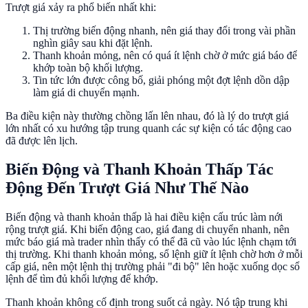
Trượt giá xảy ra phổ biến nhất khi:
Thị trường biến động nhanh, nên giá thay đổi trong vài phần
nghìn giây sau khi đặt lệnh.
Thanh khoản mỏng, nên có quá ít lệnh chờ ở mức giá báo để
khớp toàn bộ khối lượng.
Tin tức lớn được công bố, giải phóng một đợt lệnh dồn dập
làm giá di chuyển mạnh.
Ba điều kiện này thường chồng lấn lên nhau, đó là lý do trượt giá
lớn nhất có xu hướng tập trung quanh các sự kiện có tác động cao
đã được lên lịch.
Biến Động và Thanh Khoản Thấp Tác
Động Đến Trượt Giá Như Thế Nào
Biến động và thanh khoản thấp là hai điều kiện cấu trúc làm nới
rộng trượt giá. Khi biến động cao, giá đang di chuyển nhanh, nên
mức báo giá mà trader nhìn thấy có thể đã cũ vào lúc lệnh chạm tới
thị trường. Khi thanh khoản mỏng, sổ lệnh giữ ít lệnh chờ hơn ở mỗi
cấp giá, nên một lệnh thị trường phải "đi bộ" lên hoặc xuống dọc sổ
lệnh để tìm đủ khối lượng để khớp.
Thanh khoản không cố định trong suốt cả ngày. Nó tập trung khi