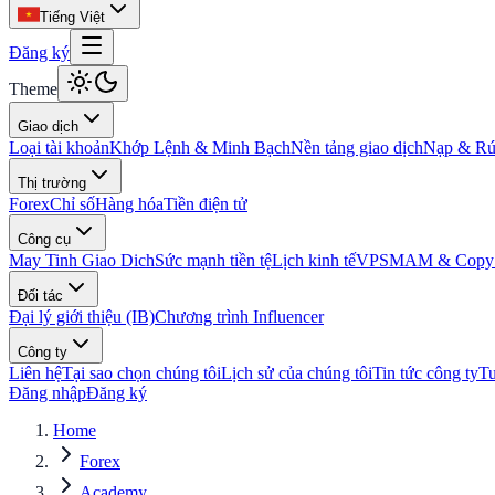
Tiếng Việt
Đăng ký
Theme
Giao dịch
Loại tài khoản
Khớp Lệnh & Minh Bạch
Nền tảng giao dịch
Nạp & Rút
Thị trường
Forex
Chỉ số
Hàng hóa
Tiền điện tử
Công cụ
May Tinh Giao Dich
Sức mạnh tiền tệ
Lịch kinh tế
VPS
MAM & Copy 
Đối tác
Đại lý giới thiệu (IB)
Chương trình Influencer
Công ty
Liên hệ
Tại sao chọn chúng tôi
Lịch sử của chúng tôi
Tin tức công ty
T
Đăng nhập
Đăng ký
Home
Forex
Academy