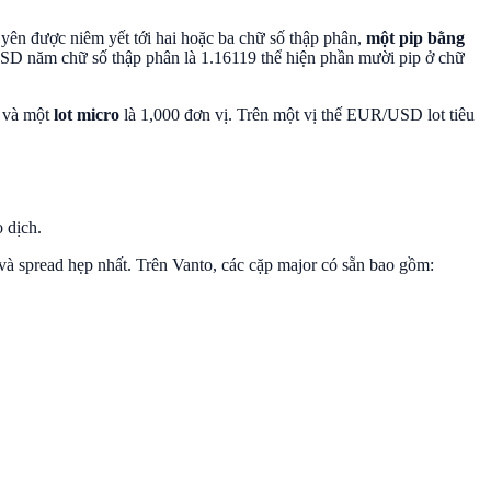
 yên được niêm yết tới hai hoặc ba chữ số thập phân,
một pip bằng
USD năm chữ số thập phân là 1.16119 thể hiện phần mười pip ở chữ
; và một
lot micro
là 1,000 đơn vị. Trên một vị thế EUR/USD lot tiêu
 dịch.
và spread hẹp nhất. Trên Vanto, các cặp major có sẵn bao gồm: