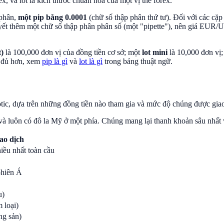
x, và lot là kích thước chuẩn hóa của một vị thế forex.
 phân,
một pip bằng 0.0001
(chữ số thập phân thứ tư). Đối với các cặp
 yết thêm một chữ số thập phân phân số (một "pipette"), nên giá EUR/
t)
là 100,000 đơn vị của đồng tiền cơ sở; một
lot mini
là 10,000 đơn vị
y đủ hơn, xem
pip là gì
và
lot là gì
trong bảng thuật ngữ.
otic, dựa trên những đồng tiền nào tham gia và mức độ chúng được giao
 và luôn có đô la Mỹ ở một phía. Chúng mang lại thanh khoản sâu nhất 
ao dịch
iều nhất toàn cầu
phiên Á
u)
 loại)
ng sản)