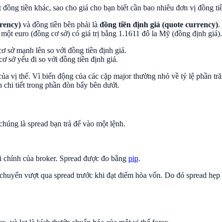
đồng tiền khác, sao cho giá cho bạn biết cần bao nhiêu đơn vị đồng ti
rrency)
và đồng tiền bên phải là
đồng tiền định giá (quote currency)
.
một euro (đồng cơ sở) có giá trị bằng 1.1611 đô la Mỹ (đồng định giá).
ơ sở mạnh lên so với đồng tiền định giá.
ơ sở yếu đi so với đồng tiền định giá.
c của vị thế. Vì biến động của các cặp major thường nhỏ về tỷ lệ phần 
 chi tiết trong phần đòn bẩy bên dưới.
chúng là spread bạn trả để vào một lệnh.
thi chính của broker. Spread được đo bằng
pip
.
i chuyển vượt qua spread trước khi đạt điểm hòa vốn. Do đó spread hẹp