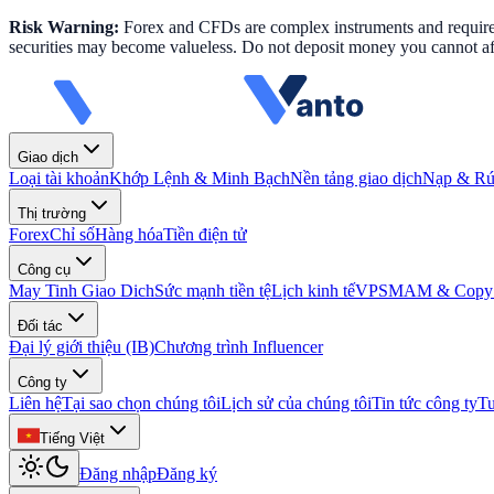
Risk Warning:
Forex and CFDs are complex instruments and require k
securities may become valueless. Do not deposit money you cannot aff
Giao dịch
Loại tài khoản
Khớp Lệnh & Minh Bạch
Nền tảng giao dịch
Nạp & Rút
Thị trường
Forex
Chỉ số
Hàng hóa
Tiền điện tử
Công cụ
May Tinh Giao Dich
Sức mạnh tiền tệ
Lịch kinh tế
VPS
MAM & Copy 
Đối tác
Đại lý giới thiệu (IB)
Chương trình Influencer
Công ty
Liên hệ
Tại sao chọn chúng tôi
Lịch sử của chúng tôi
Tin tức công ty
T
Tiếng Việt
Đăng nhập
Đăng ký