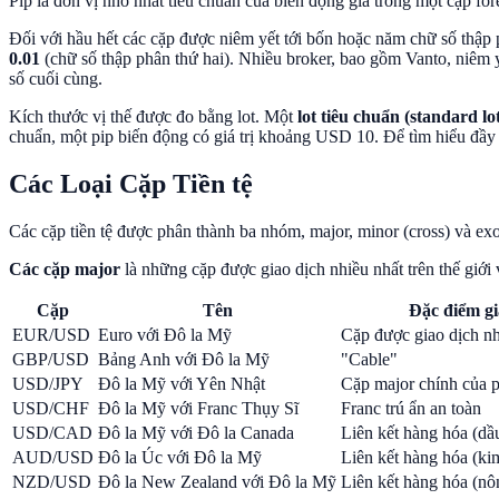
Pip là đơn vị nhỏ nhất tiêu chuẩn của biến động giá trong một cặp fore
Đối với hầu hết các cặp được niêm yết tới bốn hoặc năm chữ số thập
0.01
(chữ số thập phân thứ hai). Nhiều broker, bao gồm Vanto, niêm
số cuối cùng.
Kích thước vị thế được đo bằng lot. Một
lot tiêu chuẩn (standard lo
chuẩn, một pip biến động có giá trị khoảng USD 10. Để tìm hiểu đầ
Các Loại Cặp Tiền tệ
Các cặp tiền tệ được phân thành ba nhóm, major, minor (cross) và ex
Các cặp major
là những cặp được giao dịch nhiều nhất trên thế giới
Cặp
Tên
Đặc điểm gi
EUR/USD
Euro với Đô la Mỹ
Cặp được giao dịch nh
GBP/USD
Bảng Anh với Đô la Mỹ
"Cable"
USD/JPY
Đô la Mỹ với Yên Nhật
Cặp major chính của 
USD/CHF
Đô la Mỹ với Franc Thụy Sĩ
Franc trú ẩn an toàn
USD/CAD
Đô la Mỹ với Đô la Canada
Liên kết hàng hóa (dầ
AUD/USD
Đô la Úc với Đô la Mỹ
Liên kết hàng hóa (kim
NZD/USD
Đô la New Zealand với Đô la Mỹ
Liên kết hàng hóa (nô