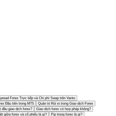
pread Forex Trực tiếp và Chi phí Swap trên Vanto
rex Đầu tiên trong MT5
Quản trị Rủi ro trong Giao dịch Forex
t đầu giao dịch forex?
Giao dịch forex có hợp pháp không?
ệt giữa forex và cổ phiếu là gì?
Pip trong forex là gì?