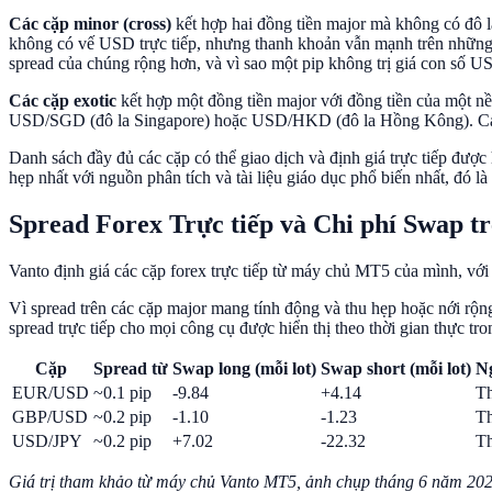
Các cặp minor (cross)
kết hợp hai đồng tiền major mà không có đô
không có vế USD trực tiếp, nhưng thanh khoản vẫn mạnh trên những cặ
spread của chúng rộng hơn, và vì sao một pip không trị giá con số U
Các cặp exotic
kết hợp một đồng tiền major với đồng tiền của một
USD/SGD (đô la Singapore) hoặc USD/HKD (đô la Hồng Kông). Các cặ
Danh sách đầy đủ các cặp có thể giao dịch và định giá trực tiếp được 
hẹp nhất với nguồn phân tích và tài liệu giáo dục phổ biến nhất, đó l
Spread Forex Trực tiếp và Chi phí Swap t
Vanto định giá các cặp forex trực tiếp từ máy chủ MT5 của mình, với
Vì spread trên các cặp major mang tính động và thu hẹp hoặc nới rộng
spread trực tiếp cho mọi công cụ được hiển thị theo thời gian thực tr
Cặp
Spread từ
Swap long (mỗi lot)
Swap short (mỗi lot)
N
EUR/USD
~0.1 pip
-9.84
+4.14
T
GBP/USD
~0.2 pip
-1.10
-1.23
T
USD/JPY
~0.2 pip
+7.02
-22.32
T
Giá trị tham khảo từ máy chủ Vanto MT5, ảnh chụp tháng 6 năm 2026. 