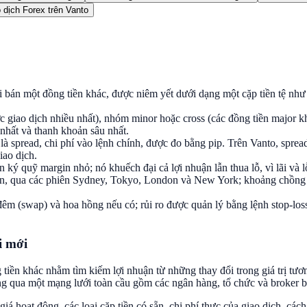
 dịch Forex trên Vanto
i bán một đồng tiền khác, được niêm yết dưới dạng một cặp tiền tệ như 
giao dịch nhiều nhất), nhóm minor hoặc cross (các đồng tiền major 
 nhất và thanh khoản sâu nhất.
úng là spread, chi phí vào lệnh chính, được đo bằng pip. Trên Vanto
iao dịch.
ký quỹ margin nhỏ; nó khuếch đại cả lợi nhuận lẫn thua lỗ, vì lãi và lỗ
uần, qua các phiên Sydney, Tokyo, London và New York; khoảng chồng
a đêm (swap) và hoa hồng nếu có; rủi ro được quản lý bằng lệnh stop-loss
i mới
 tiền khác nhằm tìm kiếm lợi nhuận từ những thay đổi trong giá trị tươn
g qua một mạng lưới toàn cầu gồm các ngân hàng, tổ chức và broker bán
giá hoạt động, các loại cặp tiền có sẵn, chi phí thực của giao dịch, cá