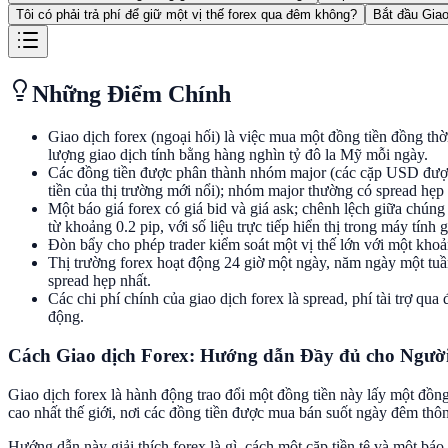
Tôi có phải trả phí để giữ một vị thế forex qua đêm không?
Bắt đầu Giao
Những Điểm Chính
Giao dịch forex (ngoại hối) là việc mua một đồng tiền đồng thờ
lượng giao dịch tính bằng hàng nghìn tỷ đô la Mỹ mỗi ngày.
Các đồng tiền được phân thành nhóm major (các cặp USD được 
tiền của thị trường mới nổi); nhóm major thường có spread hẹp
Một báo giá forex có giá bid và giá ask; chênh lệch giữa ch
từ khoảng 0.2 pip, với số liệu trực tiếp hiển thị trong máy tính g
Đòn bẩy cho phép trader kiểm soát một vị thế lớn với một khoản 
Thị trường forex hoạt động 24 giờ một ngày, năm ngày một t
spread hẹp nhất.
Các chi phí chính của giao dịch forex là spread, phí tài trợ qu
động.
Cách Giao dịch Forex: Hướng dẫn Đầy đủ cho Ngườ
Giao dịch forex là hành động trao đổi một đồng tiền này lấy một đồng
cao nhất thế giới, nơi các đồng tiền được mua bán suốt ngày đêm thôn
Hướng dẫn này giải thích forex là gì, cách một cặp tiền tệ và một báo 