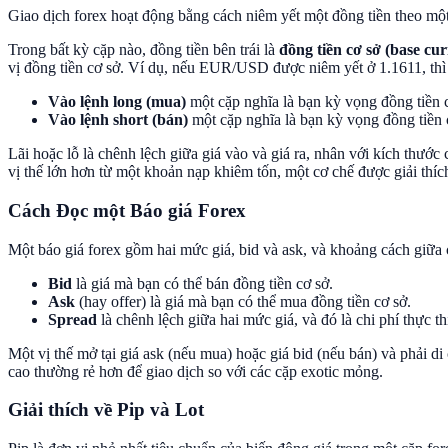
Giao dịch forex hoạt động bằng cách niêm yết một đồng tiền theo một 
Trong bất kỳ cặp nào, đồng tiền bên trái là
đồng tiền cơ sở (base cu
vị đồng tiền cơ sở. Ví dụ, nếu EUR/USD được niêm yết ở 1.1611, thì 
Vào lệnh long (mua)
một cặp nghĩa là bạn kỳ vọng đồng tiền c
Vào lệnh short (bán)
một cặp nghĩa là bạn kỳ vọng đồng tiền c
Lãi hoặc lỗ là chênh lệch giữa giá vào và giá ra, nhân với kích thướ
vị thế lớn hơn từ một khoản nạp khiêm tốn, một cơ chế được giải thích
Cách Đọc một Báo giá Forex
Một báo giá forex gồm hai mức giá, bid và ask, và khoảng cách giữa 
Bid
là giá mà bạn có thể bán đồng tiền cơ sở.
Ask
(hay offer) là giá mà bạn có thể mua đồng tiền cơ sở.
Spread
là chênh lệch giữa hai mức giá, và đó là chi phí thực 
Một vị thế mở tại giá ask (nếu mua) hoặc giá bid (nếu bán) và phải d
cao thường rẻ hơn để giao dịch so với các cặp exotic mỏng.
Giải thích về Pip và Lot