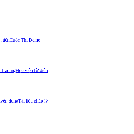
 tiền
Cuộc Thi Demo
Trading
Học viện
Từ điển
uyển dụng
Tài liệu pháp lý