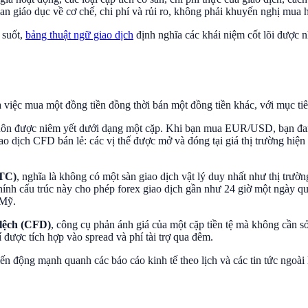
uan giáo dục về cơ chế, chi phí và rủi ro, không phải khuyến nghị mua 
 suốt,
bảng thuật ngữ giao dịch
định nghĩa các khái niệm cốt lõi được n
 là việc mua một đồng tiền đồng thời bán một đồng tiền khác, với mục ti
giá luôn được niêm yết dưới dạng một cặp. Khi bạn mua EUR/USD, bạn
ao dịch CFD bán lẻ: các vị thế được mở và đóng tại giá thị trường hiện
OTC)
, nghĩa là không có một sàn giao dịch vật lý duy nhất như thị trư
ính cấu trúc này cho phép forex giao dịch gần như 24 giờ một ngày qu
 Mỹ.
lệch (CFD)
, công cụ phản ánh giá của một cặp tiền tệ mà không cần s
 được tích hợp vào spread và phí tài trợ qua đêm.
n động mạnh quanh các báo cáo kinh tế theo lịch và các tin tức ngoài lị