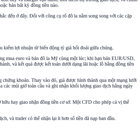
hoặc bán bất kỳ đồng tiền nào.
hắc đến ở đây. Đối với công cụ rổ đô la nằm song song với các cặp
êu kiếm lợi nhuận từ biến động tỷ giá hối đoái giữa chúng.
 đang mua euro và bán đô la Mỹ cùng một lúc; khi bạn bán EUR/USD,
 hành, và kết quả được kết toán dưới dạng lãi hoặc lỗ bằng đồng tiền
ờng chứng khoán. Thay vào đó, giá được hình thành qua một mạng lưới
a các múi giờ toàn cầu và ghi nhận khối lượng giao dịch hằng ngày
ở hữu hay giao nhận đồng tiền cơ sở. Một CFD cho phép cả vị thế
ch, và trader có thể nhận lại ít hơn số tiền đã nạp ban đầu.