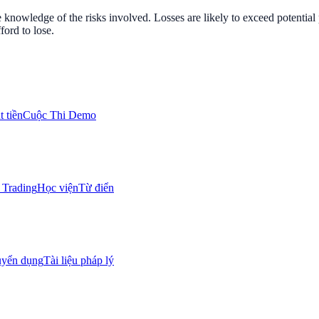
nowledge of the risks involved. Losses are likely to exceed potential p
ord to lose.
 tiền
Cuộc Thi Demo
Trading
Học viện
Từ điển
uyển dụng
Tài liệu pháp lý