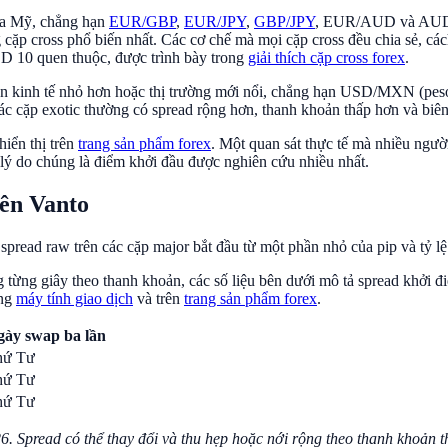
 la Mỹ, chẳng hạn
EUR/GBP
,
EUR/JPY
,
GBP/JPY
, EUR/AUD và AUD/JP
p cross phổ biến nhất. Các cơ chế mà mọi cặp cross đều chia sẻ, cách 
SD 10 quen thuộc, được trình bày trong
giải thích cặp cross forex
.
 nền kinh tế nhỏ hơn hoặc thị trường mới nổi, chẳng hạn USD/MXN (
p exotic thường có spread rộng hơn, thanh khoản thấp hơn và biên 
hiển thị trên
trang sản phẩm forex
. Một quan sát thực tế mà nhiều ngườ
à lý do chúng là điểm khởi đầu được nghiên cứu nhiều nhất.
rên Vanto
 spread raw trên các cặp major bắt đầu từ một phần nhỏ của pip và tỷ
 từng giây theo thanh khoản, các số liệu bên dưới mô tả spread khởi đi
ong
máy tính giao dịch
và trên
trang sản phẩm forex
.
gày swap ba lần
hứ Tư
hứ Tư
hứ Tư
Spread có thể thay đổi và thu hẹp hoặc nới rộng theo thanh khoản thị 