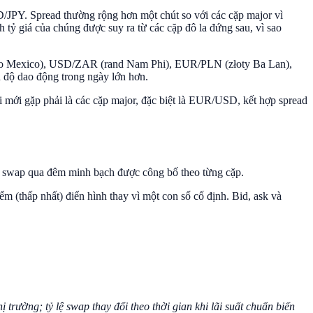
Y. Spread thường rộng hơn một chút so với các cặp major vì
tỷ giá của chúng được suy ra từ các cặp đô la đứng sau, vì sao
peso Mexico), USD/ZAR (rand Nam Phi), EUR/PLN (złoty Ba Lan),
độ dao động trong ngày lớn hơn.
i mới gặp phải là các cặp major, đặc biệt là EUR/USD, kết hợp spread
 lệ swap qua đêm minh bạch được công bố theo từng cặp.
ểm (thấp nhất) điển hình thay vì một con số cố định. Bid, ask và
trường; tỷ lệ swap thay đổi theo thời gian khi lãi suất chuẩn biến