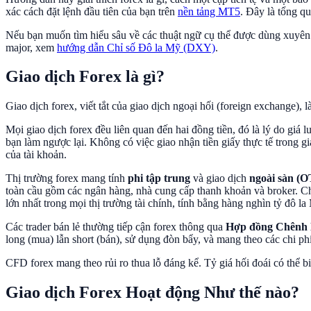
xác cách đặt lệnh đầu tiên của bạn trên
nền tảng MT5
. Đây là tổng q
Nếu bạn muốn tìm hiểu sâu về các thuật ngữ cụ thể được dùng xuyên
major, xem
hướng dẫn Chỉ số Đô la Mỹ (DXY)
.
Giao dịch Forex là gì?
Giao dịch forex, viết tắt của giao dịch ngoại hối (foreign exchange),
Mọi giao dịch forex đều liên quan đến hai đồng tiền, đó là lý do 
bạn làm ngược lại. Không có việc giao nhận tiền giấy thực tế trong gi
của tài khoản.
Thị trường forex mang tính
phi tập trung
và giao dịch
ngoài sàn (
toàn cầu gồm các ngân hàng, nhà cung cấp thanh khoản và broker. Ch
lớn nhất trong mọi thị trường tài chính, tính bằng hàng nghìn tỷ đô la
Các trader bán lẻ thường tiếp cận forex thông qua
Hợp đồng Chênh 
long (mua) lẫn short (bán), sử dụng đòn bẩy, và mang theo các chi phí
CFD forex mang theo rủi ro thua lỗ đáng kể. Tỷ giá hối đoái có thể biế
Giao dịch Forex Hoạt động Như thế nào?