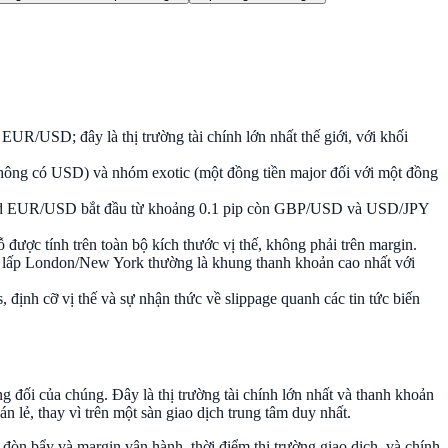
EUR/USD; đây là thị trường tài chính lớn nhất thế giới, với khối
không có USD) và nhóm exotic (một đồng tiền major đối với một đồng
, spread EUR/USD bắt đầu từ khoảng 0.1 pip còn GBP/USD và USD/JPY
 được tính trên toàn bộ kích thước vị thế, không phải trên margin.
 lấp London/New York thường là khung thanh khoản cao nhất với
, định cỡ vị thế và sự nhận thức về slippage quanh các tin tức biến
g đối của chúng. Đây là thị trường tài chính lớn nhất và thanh khoản
 lẻ, thay vì trên một sàn giao dịch trung tâm duy nhất.
ch đòn bẩy và margin vận hành, thời điểm thị trường giao dịch, và chính