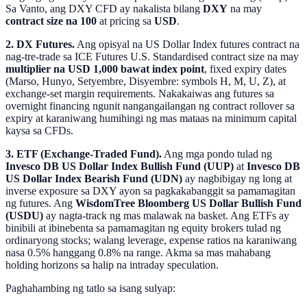
Sa Vanto, ang DXY CFD ay nakalista bilang
DXY
na may
contract size na 100
at pricing sa
USD
.
2. DX Futures.
Ang opisyal na US Dollar Index futures contract na
nag-tre-trade sa ICE Futures U.S. Standardised contract size na may
multiplier na USD 1,000 bawat index point
, fixed expiry dates
(Marso, Hunyo, Setyembre, Disyembre: symbols H, M, U, Z), at
exchange-set margin requirements. Nakakaiwas ang futures sa
overnight financing ngunit nangangailangan ng contract rollover sa
expiry at karaniwang humihingi ng mas mataas na minimum capital
kaysa sa CFDs.
3. ETF (Exchange-Traded Fund).
Ang mga pondo tulad ng
Invesco DB US Dollar Index Bullish Fund (UUP)
at
Invesco DB
US Dollar Index Bearish Fund (UDN)
ay nagbibigay ng long at
inverse exposure sa DXY ayon sa pagkakabanggit sa pamamagitan
ng futures. Ang
WisdomTree Bloomberg US Dollar Bullish Fund
(USDU)
ay nagta-track ng mas malawak na basket. Ang ETFs ay
binibili at ibinebenta sa pamamagitan ng equity brokers tulad ng
ordinaryong stocks; walang leverage, expense ratios na karaniwang
nasa 0.5% hanggang 0.8% na range. Akma sa mas mahabang
holding horizons sa halip na intraday speculation.
Paghahambing ng tatlo sa isang sulyap: