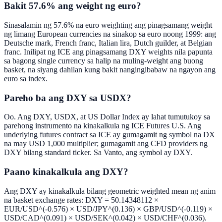
Bakit 57.6% ang weight ng euro?
Sinasalamin ng 57.6% na euro weighting ang pinagsamang weight
ng limang European currencies na sinakop sa euro noong 1999: ang
Deutsche mark, French franc, Italian lira, Dutch guilder, at Belgian
franc. Inilipat ng ICE ang pinagsamang DXY weights nila papunta
sa bagong single currency sa halip na muling-weight ang buong
basket, na siyang dahilan kung bakit nangingibabaw na ngayon ang
euro sa index.
Pareho ba ang DXY sa USDX?
Oo. Ang DXY, USDX, at US Dollar Index ay lahat tumutukoy sa
parehong instrumento na kinakalkula ng ICE Futures U.S. Ang
underlying futures contract sa ICE ay gumagamit ng symbol na DX
na may USD 1,000 multiplier; gumagamit ang CFD providers ng
DXY bilang standard ticker. Sa Vanto, ang symbol ay DXY.
Paano kinakalkula ang DXY?
Ang DXY ay kinakalkula bilang geometric weighted mean ng anim
na basket exchange rates: DXY = 50.14348112 ×
EUR/USD^(-0.576) × USD/JPY^(0.136) × GBP/USD^(-0.119) ×
USD/CAD^(0.091) × USD/SEK^(0.042) × USD/CHF^(0.036).