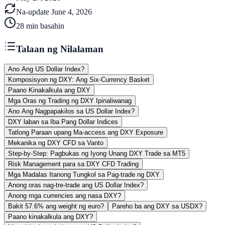
Na-update
June 4, 2026
28
min basahin
Talaan ng Nilalaman
Ano Ang US Dollar Index?
Komposisyon ng DXY: Ang Six-Currency Basket
Paano Kinakalkula ang DXY
Mga Oras ng Trading ng DXY Ipinaliwanag
Ano Ang Nagpapakilos sa US Dollar Index?
DXY laban sa Iba Pang Dollar Indices
Tatlong Paraan upang Ma-access ang DXY Exposure
Mekanika ng DXY CFD sa Vanto
Step-by-Step: Pagbukas ng Iyong Unang DXY Trade sa MT5
Risk Management para sa DXY CFD Trading
Mga Madalas Itanong Tungkol sa Pag-trade ng DXY
Anong oras nag-tre-trade ang US Dollar Index?
Anong mga currencies ang nasa DXY?
Bakit 57.6% ang weight ng euro?
Pareho ba ang DXY sa USDX?
Paano kinakalkula ang DXY?