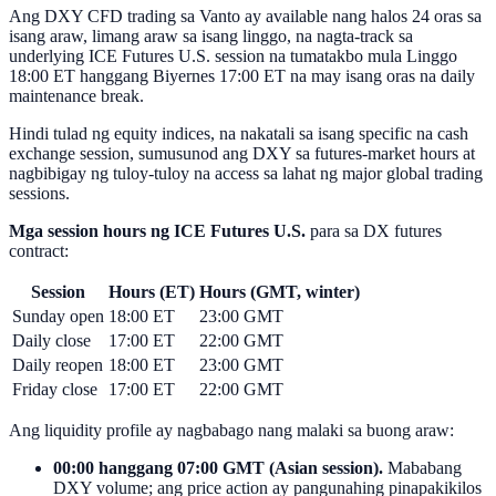
Ang DXY CFD trading sa Vanto ay available nang halos 24 oras sa
isang araw, limang araw sa isang linggo, na nagta-track sa
underlying ICE Futures U.S. session na tumatakbo mula Linggo
18:00 ET hanggang Biyernes 17:00 ET na may isang oras na daily
maintenance break.
Hindi tulad ng equity indices, na nakatali sa isang specific na cash
exchange session, sumusunod ang DXY sa futures-market hours at
nagbibigay ng tuloy-tuloy na access sa lahat ng major global trading
sessions.
Mga session hours ng ICE Futures U.S.
para sa DX futures
contract:
Session
Hours (ET)
Hours (GMT, winter)
Sunday open
18:00 ET
23:00 GMT
Daily close
17:00 ET
22:00 GMT
Daily reopen
18:00 ET
23:00 GMT
Friday close
17:00 ET
22:00 GMT
Ang liquidity profile ay nagbabago nang malaki sa buong araw:
00:00 hanggang 07:00 GMT (Asian session).
Mababang
DXY volume; ang price action ay pangunahing pinapakikilos