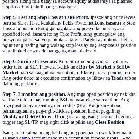
position-sizing rule batay sa account equity at distansya sa planned
stop-loss, hindi pinili nang basta-basta.
Step 5. I-set ang Stop Loss at Take Profit.
Ipasok ang price levels
para sa SL at TP sa kaukulang fields. Awtomatikong isasara ng Stop
Loss ang position kung gumagalaw ang presyo laban sa iyo sa
specified level; isasara ito ng Take Profit kung gumagalaw ang
presyo na pabor sa iyo papunta sa target. Pareho ay optional fields,
ngunit ang trading nang walang stop loss ay nag-eexpose sa position
sa unlimited downside hanggang manual closure.
Step 6. Suriin at i-execute.
Kumpirmahin ang symbol, volume,
order type, at SL/TP levels. I-click ang
Buy by Market
o
Sell by
Market
para sa kaagad na execution, o
Place
para sa pending order.
Ang order ticket at execution confirmation ay lilitaw sa
Trade
tab sa
ilalim ng platform.
Step 7. I-monitor ang position.
Ang mga open position ay nakikita
sa Trade tab na may running P&L na na-update sa real time. Ang
mga position ay maaaring ma-modify (SL/TP adjustment) sa
pamamagitan ng pag-right-click sa position line at pagpili ng
Modify or Delete Order
. Upang isara ang isang position bago ma-
trigger ang SL/TP, mag-right-click at piliin ang
Close Position
.
Isang praktikal na unang hakbang ang pagdaan sa workflow na ito
sa isang
demo account
bago mag-commit ng totoong kapital. Ang