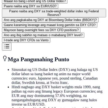
Maaari ko bang i-short ang US Dollar Index?
Paano naiiba ang DXY sa EUR/USD?
Paano naiiba ang DXY sa trade-weighted dollar index ng Federal
Reserve?
Ano ang pagkakaiba ng DXY at Bloomberg Dollar Index (BBDXY)?
Gaano karaming leverage ang maaari kong gamitin sa DXY CFD?
Mayroon bang overnight fees sa DXY CFD positions?
Ano ang ibig sabihin ng mataas o mababang DXY level?
I-trade ang DXY CFDs sa Vanto
Mga Pangunahing Punto
Sinusukat ng US Dollar Index (DXY) ang halaga ng US
dollar laban sa isang basket ng anim na major world
currencies: euro, Japanese yen, pound sterling, Canadian
dollar, Swedish krona, at Swiss franc.
Hindi nagbago ang DXY basket weights mula 1999, nang
palitan ng euro ang limang legacy European currencies; ang
EUR ang may dominanteng 57.6% weighting, na
nangangahulugang ang DXY ay gumagalaw nang halos
inverse sa EUR/USD.