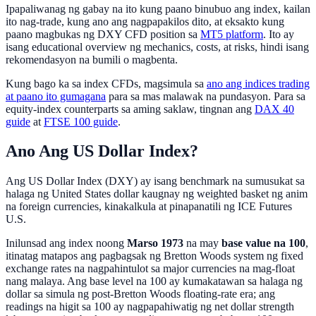
Ipapaliwanag ng gabay na ito kung paano binubuo ang index, kailan
ito nag-trade, kung ano ang nagpapakilos dito, at eksakto kung
paano magbukas ng DXY CFD position sa
MT5 platform
. Ito ay
isang educational overview ng mechanics, costs, at risks, hindi isang
rekomendasyon na bumili o magbenta.
Kung bago ka sa index CFDs, magsimula sa
ano ang indices trading
at paano ito gumagana
para sa mas malawak na pundasyon. Para sa
equity-index counterparts sa aming saklaw, tingnan ang
DAX 40
guide
at
FTSE 100 guide
.
Ano Ang US Dollar Index?
Ang US Dollar Index (DXY) ay isang benchmark na sumusukat sa
halaga ng United States dollar kaugnay ng weighted basket ng anim
na foreign currencies, kinakalkula at pinapanatili ng ICE Futures
U.S.
Inilunsad ang index noong
Marso 1973
na may
base value na 100
,
itinatag matapos ang pagbagsak ng Bretton Woods system ng fixed
exchange rates na nagpahintulot sa major currencies na mag-float
nang malaya. Ang base level na 100 ay kumakatawan sa halaga ng
dollar sa simula ng post-Bretton Woods floating-rate era; ang
readings na higit sa 100 ay nagpapahiwatig ng net dollar strength