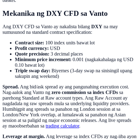
basket.
Mekanika ng DXY CFD sa Vanto
Ang DXY CFD sa Vanto ay nakalista bilang
DXY
na may
sumusunod na standard contract specification:
Contract size:
100 index units bawat lot
Profit currency:
USD
Quote precision:
3 decimal places
Minimum price increment:
0.001 (nagkakahalaga ng USD
0.10 bawat lot)
Triple swap day:
Biyernes (3-day swap na sinisingil upang
sakupin ang weekend)
Spread.
Ang bid/ask spread ay ang pangunahing execution cost.
Nag-aalok ang Vanto ng
zero commission sa index CFDs
sa
parehong Standard at Raw account types. Ang Raw Account ay
nagdadala ng raw spreads mula sa underlying liquidity providers.
Humihigpit ang spreads sa panahon ng London session at sa
London/New York overlap, at lumalawak sa panahon ng Asian
session at sa paligid ng major economic releases. Ang live spreads
ay maoobserbahan sa
trading calculator
.
Leverage at margin.
Ang leverage sa index CFDs ay nag-iiba ayon