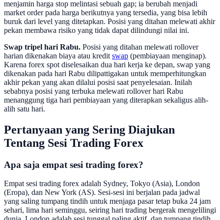
menjamin harga stop melintasi sebuah gap; ia berubah menjadi
market order pada harga berikutnya yang tersedia, yang bisa lebih
buruk dari level yang ditetapkan. Posisi yang ditahan melewati akhir
pekan membawa risiko yang tidak dapat dilindungi nilai ini.
Swap tripel hari Rabu.
Posisi yang ditahan melewati rollover
harian dikenakan biaya atau kredit
swap
(pembiayaan menginap).
Karena forex spot diselesaikan dua hari kerja ke depan, swap yang
dikenakan pada hari Rabu dilipattigakan untuk memperhitungkan
akhir pekan yang akan dilalui posisi saat penyelesaian. Inilah
sebabnya posisi yang terbuka melewati rollover hari Rabu
menanggung tiga hari pembiayaan yang diterapkan sekaligus alih-
alih satu hari.
Pertanyaan yang Sering Diajukan
Tentang Sesi Trading Forex
Apa saja empat sesi trading forex?
Empat sesi trading forex adalah Sydney, Tokyo (Asia), London
(Eropa), dan New York (AS). Sesi-sesi ini berjalan pada jadwal
yang saling tumpang tindih untuk menjaga pasar tetap buka 24 jam
sehari, lima hari seminggu, seiring hari trading bergerak mengelilingi
dunia. London adalah sesi tunggal paling aktif, dan tumpang tindih