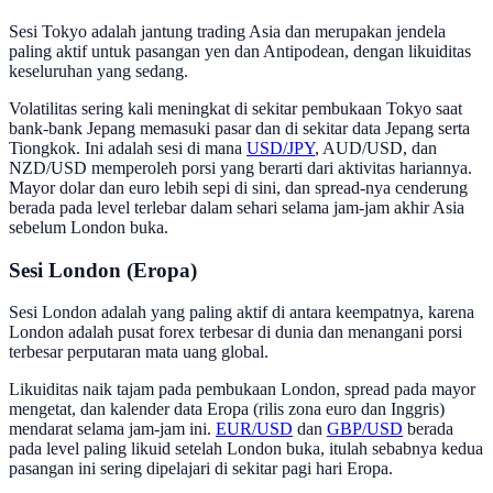
Sesi Tokyo adalah jantung trading Asia dan merupakan jendela
paling aktif untuk pasangan yen dan Antipodean, dengan likuiditas
keseluruhan yang sedang.
Volatilitas sering kali meningkat di sekitar pembukaan Tokyo saat
bank-bank Jepang memasuki pasar dan di sekitar data Jepang serta
Tiongkok. Ini adalah sesi di mana
USD/JPY
, AUD/USD, dan
NZD/USD memperoleh porsi yang berarti dari aktivitas hariannya.
Mayor dolar dan euro lebih sepi di sini, dan spread-nya cenderung
berada pada level terlebar dalam sehari selama jam-jam akhir Asia
sebelum London buka.
Sesi London (Eropa)
Sesi London adalah yang paling aktif di antara keempatnya, karena
London adalah pusat forex terbesar di dunia dan menangani porsi
terbesar perputaran mata uang global.
Likuiditas naik tajam pada pembukaan London, spread pada mayor
mengetat, dan kalender data Eropa (rilis zona euro dan Inggris)
mendarat selama jam-jam ini.
EUR/USD
dan
GBP/USD
berada
pada level paling likuid setelah London buka, itulah sebabnya kedua
pasangan ini sering dipelajari di sekitar pagi hari Eropa.