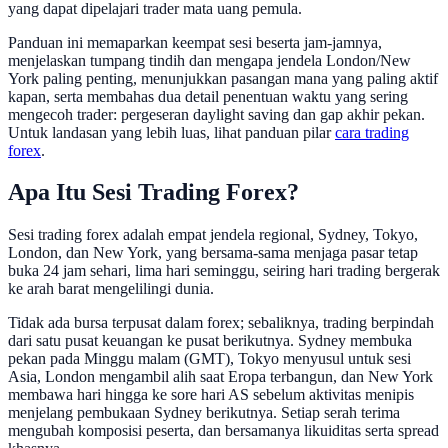
yang dapat dipelajari trader mata uang pemula.
Panduan ini memaparkan keempat sesi beserta jam-jamnya,
menjelaskan tumpang tindih dan mengapa jendela London/New
York paling penting, menunjukkan pasangan mana yang paling aktif
kapan, serta membahas dua detail penentuan waktu yang sering
mengecoh trader: pergeseran daylight saving dan gap akhir pekan.
Untuk landasan yang lebih luas, lihat panduan pilar
cara trading
forex
.
Apa Itu Sesi Trading Forex?
Sesi trading forex adalah empat jendela regional, Sydney, Tokyo,
London, dan New York, yang bersama-sama menjaga pasar tetap
buka 24 jam sehari, lima hari seminggu, seiring hari trading bergerak
ke arah barat mengelilingi dunia.
Tidak ada bursa terpusat dalam forex; sebaliknya, trading berpindah
dari satu pusat keuangan ke pusat berikutnya. Sydney membuka
pekan pada Minggu malam (GMT), Tokyo menyusul untuk sesi
Asia, London mengambil alih saat Eropa terbangun, dan New York
membawa hari hingga ke sore hari AS sebelum aktivitas menipis
menjelang pembukaan Sydney berikutnya. Setiap serah terima
mengubah komposisi peserta, dan bersamanya likuiditas serta spread