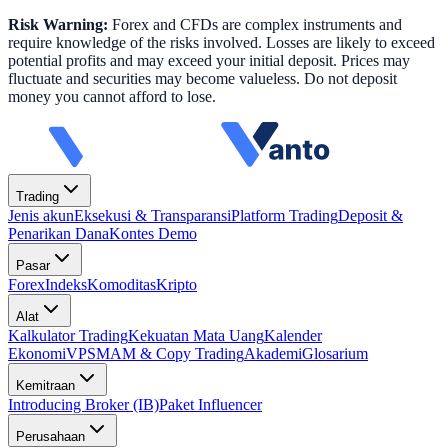
Risk Warning:
Forex and CFDs are complex instruments and
require knowledge of the risks involved. Losses are likely to exceed
potential profits and may exceed your initial deposit. Prices may
fluctuate and securities may become valueless. Do not deposit
money you cannot afford to lose.
Trading
Jenis akun
Eksekusi & Transparansi
Platform Trading
Deposit &
Penarikan Dana
Kontes Demo
Pasar
Forex
Indeks
Komoditas
Kripto
Alat
Kalkulator Trading
Kekuatan Mata Uang
Kalender
Ekonomi
VPS
MAM & Copy Trading
Akademi
Glosarium
Kemitraan
Introducing Broker (IB)
Paket Influencer
Perusahaan