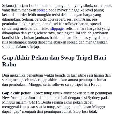
Selama jam-jam London dan tumpang tindih yang sibuk, order book
yang dalam menekan
spread
pada mayor hingga ke level paling
ketat, dan order lebih mungkin terisi dekat dengan harga yang
diharapkan. Selama periode tipis seperti sesi akhir Asia, pra-
pembukaan akhir pekan, dan di sekitar rollover harian, spread
cenderung melebar dan risiko
slippage
, selisih antara harga isi yang
diharapkan dan yang sebenarnya, meningkat. Ini adalah gambaran
kondisi khas, bukan jaminan: bahkan dalam likuiditas yang dalam,
rilis berdampak tinggi dapat melebarkan spread dan menghasilkan
slippage dalam sekejap.
Gap Akhir Pekan dan Swap Tripel Hari
Rabu
Dua mekanika penentuan waktu berada di luar ritme sesi harian dan
sering mengecoh trader: gap akhir pekan antara penutupan Jumat
dan pembukaan Minggu, serta rollover swap tripel hari Rabu.
Gap akhir pekan.
Forex tutup untuk akhir pekan setelah penutupan
New York pada Jumat dan buka kembali dengan sesi Sydney pada
Minggu malam (GMT). Berita selama akhir pekan dapat
menggerakkan pasar saat ia tutup, sehingga pembukaan Minggu
dapat "gap" menjauh dari penutupan Jumat. Stop-loss tidak