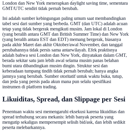
London dan New York menerapkan daylight saving time, sementara
GMT/UTC sendiri tidak pernah berubah.
Ini adalah sumber kebingungan paling umum saat membandingkan
tabel sesi dari sumber yang berbeda. GMT (dan UTC) adalah acuan
tetap yang tidak bergerak mengikuti musim. Jam lokal di London
(yang beralih antara GMT dan British Summer Time) dan New York
(yang beralih antara EST dan EDT) memang bergerak, biasanya
pada akhir Maret dan akhir Oktober/awal November, dan tanggal
perubahannya tidak persis sama antarwilayah. Efek praktisnya
adalah bahwa sesi London dan New York, dinyatakan dalam GMT,
berada sekitar satu jam lebih awal selama musim panas belahan
bumi utara dibandingkan musim dingin. Struktur sesi dan
keberadaan tumpang tindih tidak pernah berubah; hanya angka
jamnya yang berubah. Sumber otoritatif untuk waktu buka, tutup,
dan jeda yang persis pada akun mana pun selalu spesifikasi
instrumen di platform trading.
Likuiditas, Spread, dan Slippage per Sesi
Penentuan waktu sesi memengaruhi eksekusi karena likuiditas dan
spread terhubung secara mekanis: lebih banyak peserta yang
mengutip sekaligus mempersempit selisih bid/ask, dan lebih sedikit
peserta melebarkannya.