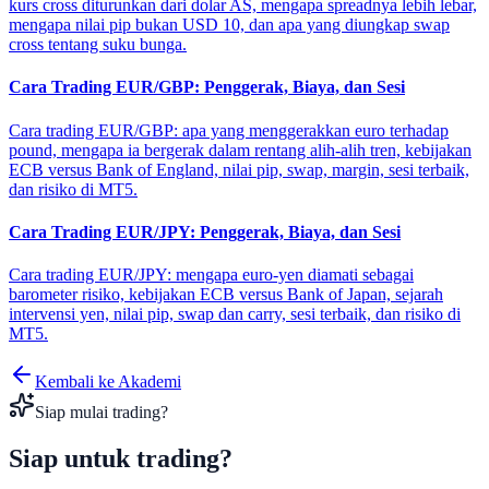
kurs cross diturunkan dari dolar AS, mengapa spreadnya lebih lebar,
mengapa nilai pip bukan USD 10, dan apa yang diungkap swap
cross tentang suku bunga.
Cara Trading EUR/GBP: Penggerak, Biaya, dan Sesi
Cara trading EUR/GBP: apa yang menggerakkan euro terhadap
pound, mengapa ia bergerak dalam rentang alih-alih tren, kebijakan
ECB versus Bank of England, nilai pip, swap, margin, sesi terbaik,
dan risiko di MT5.
Cara Trading EUR/JPY: Penggerak, Biaya, dan Sesi
Cara trading EUR/JPY: mengapa euro-yen diamati sebagai
barometer risiko, kebijakan ECB versus Bank of Japan, sejarah
intervensi yen, nilai pip, swap dan carry, sesi terbaik, dan risiko di
MT5.
Kembali ke Akademi
Siap mulai trading?
Siap untuk
trading?