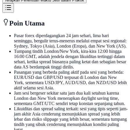
Terapkan Penentuan Waktu Sesi dalam Praktik
Poin Utama
Pasar forex diperdagangkan 24 jam sehari, lima hari
seminggu, bergulir terus-menerus melalui empat sesi regional:
Sydney, Tokyo (Asia), London (Eropa), dan New York (AS).
Tumpang tindih London/New York, kira-kira 12:00 hingga
16:00 GMT, adalah jendela dengan likuiditas tertinggi dalam
sehari, ketika spread biasanya paling ketat dan sebagian besar
data AS berdampak tinggi dirilis.
Pasangan yang berbeda paling aktif pada sesi yang berbeda:
EUR/USD dan GBP/USD terpusat di London dan New
York, sementara USD/JPY, AUD/USD, dan NZD/USD lebih
aktif selama sesi Asia.
Jam sesi bergeser sekitar satu jam dua kali setahun karena
London dan New York menerapkan daylight saving time,
sementara GMT/UTC sendiri tetap konstan sepanjang tahun.
Likuiditas dan spread saling terkait: sesi yang tipis seperti jam-
jam akhir Asia cenderung menunjukkan spread yang lebih
lebar dan risiko slippage yang lebih besar, sementara tumpang
tindih yang sibuk cenderung menunjukkan kondisi paling
ketat.