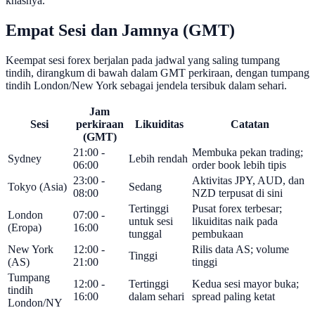
khasnya.
Empat Sesi dan Jamnya (GMT)
Keempat sesi forex berjalan pada jadwal yang saling tumpang
tindih, dirangkum di bawah dalam GMT perkiraan, dengan tumpang
tindih London/New York sebagai jendela tersibuk dalam sehari.
Jam
Sesi
perkiraan
Likuiditas
Catatan
(GMT)
21:00 -
Membuka pekan trading;
Sydney
Lebih rendah
06:00
order book lebih tipis
23:00 -
Aktivitas JPY, AUD, dan
Tokyo (Asia)
Sedang
08:00
NZD terpusat di sini
Tertinggi
Pusat forex terbesar;
London
07:00 -
untuk sesi
likuiditas naik pada
(Eropa)
16:00
tunggal
pembukaan
New York
12:00 -
Rilis data AS; volume
Tinggi
(AS)
21:00
tinggi
Tumpang
12:00 -
Tertinggi
Kedua sesi mayor buka;
tindih
16:00
dalam sehari
spread paling ketat
London/NY