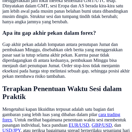
menggerakkan jam lokal mereka sementara GMT/UTC tetap.
Dinyatakan dalam GMT, sesi Eropa dan AS berada kira-kira satu
jam lebih awal pada musim panas belahan bumi utara dibandingkan
musim dingin. Struktur sesi dan tumpang tindih tidak berubah;
hanya angka jamnya yang berubah.
Apa itu gap akhir pekan dalam forex?
Gap akhir pekan adalah lompatan antara penutupan Jumat dan
pembukaan Minggu, disebabkan oleh berita yang menggerakkan
pasar saat ia tutup selama akhir pekan. Karena pasar tidak
diperdagangkan di antara keduanya, pembukaan Minggu bisa
menjauh dari penutupan Jumat. Order stop-loss tidak menjamin
eksekusi pada harga stop melintasi sebuah gap, sehingga posisi akhir
pekan membawa risiko tambahan.
Terapkan Penentuan Waktu Sesi dalam
Praktik
Mengetahui kapan likuiditas terpusat adalah satu bagian dari
gambaran yang lebih luas yang dibahas dalam pilar
cara trading
forex
. Untuk melihat bagaimana penentuan waktu sesi membentuk
pasangan individual, baca panduan
EUR/USD
,
GBP/USD
, dan
USD/JPY
, atau periksa bagaimana spread berperilaku sepanjang hari