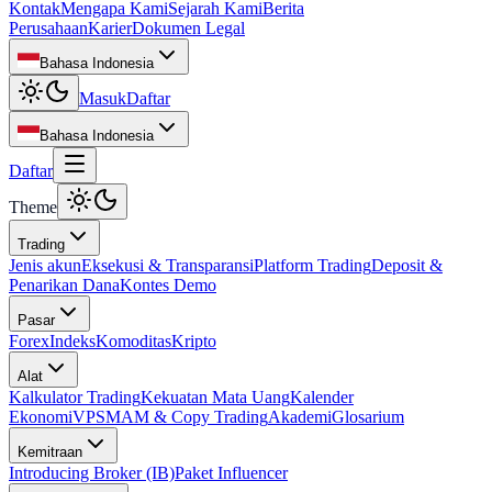
Kontak
Mengapa Kami
Sejarah Kami
Berita
Perusahaan
Karier
Dokumen Legal
Bahasa Indonesia
Masuk
Daftar
Bahasa Indonesia
Daftar
Theme
Trading
Jenis akun
Eksekusi & Transparansi
Platform Trading
Deposit &
Penarikan Dana
Kontes Demo
Pasar
Forex
Indeks
Komoditas
Kripto
Alat
Kalkulator Trading
Kekuatan Mata Uang
Kalender
Ekonomi
VPS
MAM & Copy Trading
Akademi
Glosarium
Kemitraan
Introducing Broker (IB)
Paket Influencer